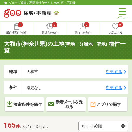
NTTグループ運営の不動産総合サイト goo住宅・不動産
1
0
0
0
最近検索した条件
最近見た物件
保存した条件
お気に入り
大和市(神奈川県)の土地
物件一
(宅地・分譲地・売地)
覧
地域
変更する
大和市
条件
変更する
指定なし
新着メールを受
検索条件を保存
アプリで探す
取る
165
件
が該当しました。