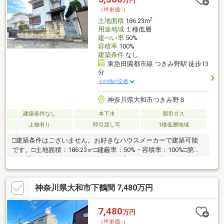
万円
市立大和中学校 約910m 徒歩12分
（坪単価:-）
2
土地面積
186.23m
用途地域
１種低層
建ぺい率
50%
容積率
100%
建築条件
なし
東急田園都市線 つきみ野駅 徒歩13
分
その他の交通
神奈川県大和市つきみ野８
建築条件なし
本下水
都市ガス
上物有り
即引渡し可
1種低層地域
□建築条件はございません。お好きなハウスメーカーで建築可能
です。□土地面積：186.23㎡□建蔽率：50%・容積率：100%□第一
種低層住居専用地域□東急田園都市線「つきみ野」駅まで徒歩13
分□北東側約6.5ｍ□南西側に擁壁を要しているため、陽当りおよび
眺望は良好です。□本物件より南東側80ｍ付近に「つきみ野2号公
神奈川県大和市下鶴間 7,480万円
園」が存しております。
7,480
万円
（坪単価:-）