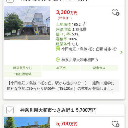
橋小学校 約680ｍ・引地台中学校 約350ｍ・青葉公園 約190
ｍ
3,380
万円
（坪単価:-）
2
土地面積
185.2m
用途地域
１種低層
建ぺい率
50%
容積率
100%
建築条件
なし
小田急江ノ島線 桜ヶ丘駅 徒歩9分
神奈川県大和市福田８
建築条件なし
本下水
都市ガス
1種低層地域
【小田急江ノ島線「桜ヶ丘」駅から徒歩９分！】 通勤・通学に
便利な立地にゆったり約56坪（185.20㎡）の敷地が登場しまし
た。■現況建物は売主にて解体後、お引渡しいたします。■通路部
分は（幅2.5ｍ×長さ約10.1ｍ）はカースペースやアプローチとし
て有効活用可能。■土地の形状を活かした「中庭のある家」や
神奈川県大和市つきみ野１ 5,700万円
「プライベートドッグランのある家」など、こだわりの注文住宅
を叶えてみませんか？Life Information〇いなげやｉｎａ２１大和
桜ヶ丘店 徒歩約10分（約790ｍ〇ハックドラッグ桜ヶ丘駅前
5,700
万円
店 徒歩約8分（約620ｍ）〇ローソン小田急桜ケ丘店 徒歩約8