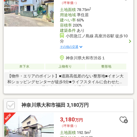
（坪単価:-）
2
土地面積
78.75m
用途地域
準住居
建ぺい率
60%
容積率
200%
建築条件
あり
小田急江ノ島線 高座渋谷駅 徒歩10
分
その他の交通
神奈川県大和市渋谷１
本下水
上物有り
整形地
【物件・エリアのポイント】■道路高低差のない整形地■イオン大
和ショッピングセンターが徒歩5分■ライフスタイルに合わせた注
文住宅用地■前面位置指定道路の為、交通量もありません【建築
条件付き売地】■参考間取りや予算のご提案、お気軽にご連絡下
さい。■ご要望に合わせた建物・デザインや間取のご提案をさせ
神奈川県大和市福田 3,180万円
て頂きます、是非マイホームのイメージをお聞かせ下さい。■住
宅ローン・補助金・税制・お住み替えなど、何でもご相談くださ
い。
3,180
万円
（坪単価:-）
2
土地面積
192.5m