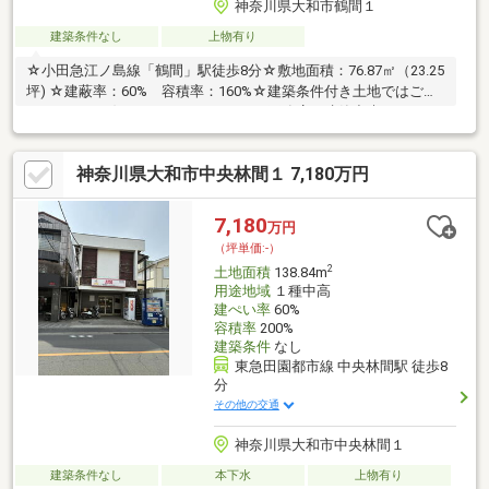
神奈川県大和市鶴間１
建築条件なし
上物有り
☆小田急江ノ島線「鶴間」駅徒歩8分☆敷地面積：76.87㎡（23.25
坪) ☆建蔽率：60% 容積率：160%☆建築条件付き土地ではござ
いません お好きなハウスメーカー・工務店で建築出来ます
神奈川県大和市中央林間１ 7,180万円
7,180
万円
（坪単価:-）
2
土地面積
138.84m
用途地域
１種中高
建ぺい率
60%
容積率
200%
建築条件
なし
東急田園都市線 中央林間駅 徒歩8
分
その他の交通
神奈川県大和市中央林間１
建築条件なし
本下水
上物有り