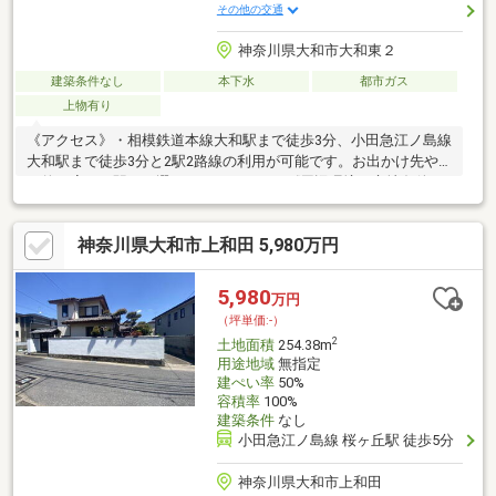
その他の交通
神奈川県大和市大和東２
建築条件なし
本下水
都市ガス
上物有り
《アクセス》・相模鉄道本線大和駅まで徒歩3分、小田急江ノ島線
大和駅まで徒歩3分と2駅2路線の利用が可能です。お出かけ先や
目的に応じて駅をお選びいただけます。《周辺環境・立地条件
等》・物件周辺は街灯や歩道もあり、人通りの多い環境です。・
宅地内は高低差のないフラットな地形です。・路地状敷地のた
神奈川県大和市上和田 5,980万円
め、表通りから一本入っており、人目が気にならないのが特徴で
す。《道路・方位等》・前面道路との高低差はありません。土地
面積に路地状部分約28.00m2含む
5,980
万円
（坪単価:-）
2
土地面積
254.38m
用途地域
無指定
建ぺい率
50%
容積率
100%
建築条件
なし
小田急江ノ島線 桜ヶ丘駅 徒歩5分
神奈川県大和市上和田