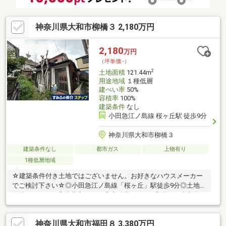
神奈川県大和市柳橋３ 2,180万円
2,180
万円
（坪単価:-）
2
土地面積
121.44m
用途地域
１種低層
建ぺい率
50%
容積率
100%
建築条件
なし
小田急江ノ島線 桜ヶ丘駅 徒歩9分
神奈川県大和市柳橋３
建築条件なし
都市ガス
上物有り
1種低層地域
☆建築条件付き土地ではございません。お好きなハウスメーカー
でご検討下さい☆◎小田急江ノ島線「桜ヶ丘」駅徒歩9分◎土地
面積：121.44㎡◎建蔽率：50％◎容積率：100％◎現況：古家有
～Life Information～・セブンイレブン大和福田１丁目店 約470
ｍ・まいばすけっと桜ヶ丘駅東店 約720ｍ・ウエルシアハック
神奈川県大和市福田８ 3,380万円
ドラッグ桜ヶ丘駅前店 約670ｍ・桜ヶ丘中央病院 約520ｍ・柳