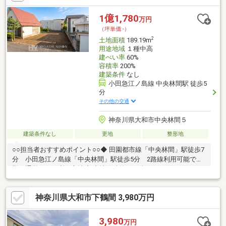
1億1,780
万円
（坪単価:-）
2
土地面積
189.19m
用途地域
１種中高
建ぺい率
60%
容積率
200%
建築条件
なし
小田急江ノ島線 中央林間駅 徒歩5
分
その他の交通
神奈川県大和市中央林間５
建築条件なし
更地
整形地
○○担当者おすすめポイント○○◆ 田園都市線「中央林間」駅徒歩7
分 小田急江ノ島線「中央林間」駅徒歩5分 2路線利用可能で通
勤・通学にも便利な立地◆ 土地面積約57.22坪（189.19㎡）のゆ
とりある整形地。◆建ぺい率60％・容積率200％で２世帯・3世帯
住宅など大き目の建物も建築可能◆ 駅前には大型商業施設や飲食
神奈川県大和市下鶴間 3,980万円
店、医療施設などが揃い、生活利便性の高い住環境◆現地は平坦
地のため、駅までのアクセスもスムーズ。子育て世帯にもおすす
めです■ 周辺には公園も多く、豊かな自然を感じながら暮らせる
3,980
万円