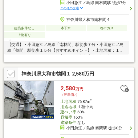
小田急江ノ島線 南林間駅 徒歩7分
その他の交通
神奈川県大和市南林間４
建築条件なし
本下水
都市ガス
上物有り
【交通】・小田急江ノ島線「南林間」駅徒歩７分・小田急江ノ島
線「鶴間」駅徒歩１５分【おすすめポイント】・土地面積：１８
４．１３㎡（５５．６坪）！広々とした敷地◎・建築条件なしの
ため、お好きなハウスメーカー・工務店で建築可能。・都市ガス
利用可能！キッチンはガスコンロ・ＩＨ、お好きな仕様を選べま
神奈川県大和市鶴間１ 2,580万円
す。・北西側前面道路、幅員約１０．９ｍ・間口約９．１ｍで
す。・建物の配置やボリューム感などがイメージしやすい古家有
り。【周辺施設】・ユーコープミアクチーナ南林間店まで１４０
2,580
万円
ｍ（徒歩２分）・ローソン大和南林間五条通り店まで１７０ｍ
（坪単価:-）
（徒歩３分）・南林間中央公園まで３２０ｍ（徒歩４分）
2
土地面積
76.87m
用途地域
１種中高
建ぺい率
60%
容積率
160%
建築条件
なし
小田急江ノ島線 鶴間駅 徒歩8分