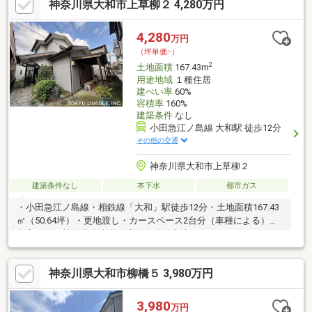
神奈川県大和市上草柳２ 4,280万円
4,280
万円
（坪単価:-）
2
土地面積
167.43m
用途地域
１種住居
建ぺい率
60%
容積率
160%
建築条件
なし
小田急江ノ島線 大和駅 徒歩12分
その他の交通
神奈川県大和市上草柳２
建築条件なし
本下水
都市ガス
・小田急江ノ島線・相鉄線「大和」駅徒歩12分・土地面積167.43
㎡（50.64坪）・更地渡し・カースペース2台分（車種による）・
都市ガス・前面道路公道・建築条件付売地ではございません。
お好きなハウスメーカーで建築できます。・建物プランは無料で
作成致します。～Life information～・草柳小学校まで徒歩6分
神奈川県大和市柳橋５ 3,980万円
（約440m）・光丘中学校まで徒歩22分（約1710m）・クリエイト
エス・ディー大和上草柳店まで徒歩4分（約260m）・セブンイレ
ブン大和上草柳店まで徒歩3分（約230m）・ヨークマート大和中
3,980
万円