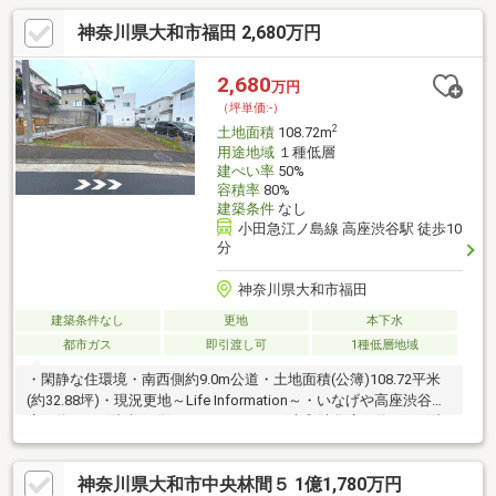
神奈川県大和市福田 2,680万円
2,680
万円
（坪単価:-）
2
土地面積
108.72m
用途地域
１種低層
建ぺい率
50%
容積率
80%
建築条件
なし
小田急江ノ島線 高座渋谷駅 徒歩10
分
神奈川県大和市福田
建築条件なし
更地
本下水
都市ガス
即引渡し可
1種低層地域
・閑静な住環境・南西側約9.0m公道・土地面積(公簿)108.72平米
(約32.88坪)・現況更地～Life Information～・いなげや高座渋谷
店：約970m(徒歩13分)・ツルハドラッグ大和渋谷店：約720m(徒
歩9分)・ローソン大和高座渋谷東店：約660m(徒歩9分)・市立渋
谷小学校：約930m(徒歩12分)・市立下福田中学校：約270m(徒歩4
神奈川県大和市中央林間５ 1億1,780万円
分)