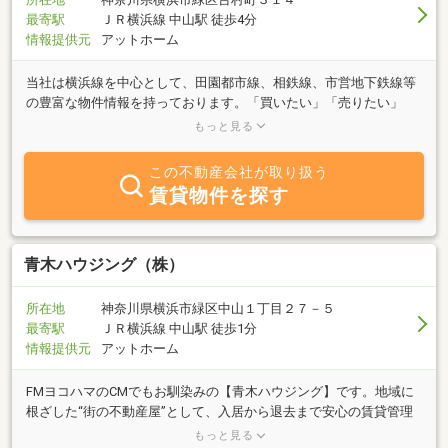
最寄駅
ＪＲ横浜線 中山駅 徒歩4分
情報提供元
アットホーム
当社は横浜線を中心として、田園都市線、相鉄線、市営地下鉄線等
の豊富な物件情報を持っております。「買いたい」「売りたい」
「借りたい」等、不動産の事なら何でもお気軽に御相談下さい。専
もっと見る
門の知識を備えたスタッフが誠実かつスピーディーに対応いたしま
す。
この不動産会社が取り扱う
賃貸物件を探す
青木ハウジング（株）
所在地
神奈川県横浜市緑区中山１丁目２７－５
最寄駅
ＪＲ横浜線 中山駅 徒歩1分
情報提供元
アットホーム
FMヨコハマのCMでもお馴染みの【青木ハウジング】です。地域に
根ざした“街の不動産屋”として、入居から退去まで安心の賃貸管理
ときめ細やかなサポートを行っています。「入居中に水漏れが…」
もっと見る