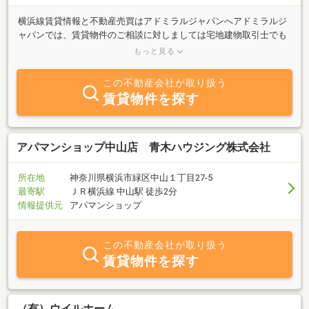
横浜線賃貸情報と不動産売買はアドミラルジャパンへアドミラルジ
ャパンでは、賃貸物件のご相談に対しましては宅地建物取引士でも
ある専任女性賃貸経営管理士が担当させて頂きます。不動産のご購
もっと見る
入を検討されているお客様には、最も大切な物件に対するアドバイ
ス及びそのご購入に付随する、住宅ローンその他に税制上の優遇措
この不動産会社が取り扱う
置等について、または不動産のご売却を予定されているお客様に
賃貸物件を探す
は、現在の適切な市場価格の調査と税務問題等を含めて国土交通大
臣認定事業の不動産コンサルティングマスター・マンション管理士
及び宅地建物取引士が誠実に対応させて頂きます。
アパマンショップ中山店 青木ハウジング株式会社
所在地
神奈川県横浜市緑区中山１丁目27-5
最寄駅
ＪＲ横浜線 中山駅 徒歩2分
情報提供元
アパマンショップ
この不動産会社が取り扱う
賃貸物件を探す
（有）ウイルホーム