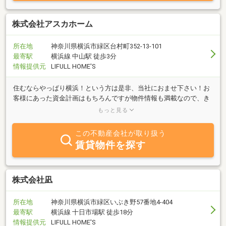
株式会社アスカホーム
所在地
神奈川県横浜市緑区台村町352-13-101
最寄駅
横浜線 中山駅 徒歩3分
情報提供元
LIFULL HOME'S
住むならやっぱり横浜！という方は是非、当社におませ下さい！お
客様にあった資金計画はもちろんですが物件情報も満載なので、き
っとお客様の理想の住宅探しが出来ると思います。皆様からのご連
もっと見る
絡お待ちしております
この不動産会社が取り扱う
賃貸物件を探す
株式会社凪
所在地
神奈川県横浜市緑区いぶき野57番地4-404
最寄駅
横浜線 十日市場駅 徒歩18分
情報提供元
LIFULL HOME'S