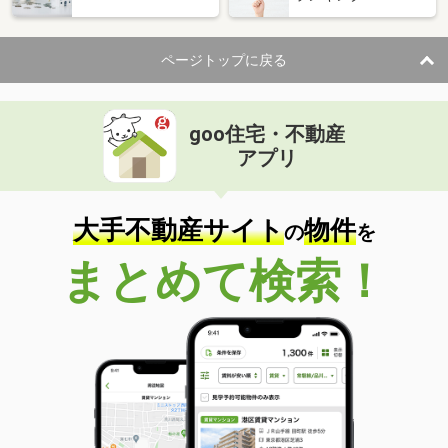
ページトップに戻る
goo住宅・不動産
アプリ
大手不動産サイト
物件
の
を
まとめて検索！