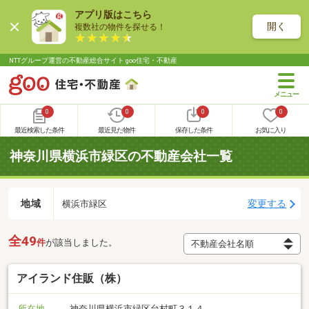
アプリ版はこちら
開く
複数社の物件を探せる！
NTTグループ運営の不動産総合サイト goo住宅・不動産
0
0
0
0
最近検索した条件
最近見た物件
保存した条件
お気に入り
神奈川県横浜市緑区の不動産会社一覧
地域
変更する
横浜市緑区
全49
件
が該当しました。
アイランド住販（株）
所在地
神奈川県横浜市緑区台村町３１４