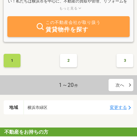
い！私たちは横浜市を中心に、不動産の買取や管理、リフォームを
手掛けており、個人のお客様にも丁寧に対応いたします。特に、フ
もっと見る
ァミリー向けの中古マンションやリフォーム前の戸建てを積極的に
査定していますので、お住まいの売却やリフォームをご検討中の方
この不動産会社が取り扱う
は、ぜひご相談ください。ご希望に応じて、柔軟に対応いたします
賃貸物件を探す
ので、まずはお気軽にお問い合わせいただければ幸いです。【対応
エリア】横浜市緑区・青葉区・都筑区・港北区・旭区皆さまのご連
絡を心よりお待ちしております。
1
2
3
1～20
次へ
件
地域
変更する
横浜市緑区
不動産をお持ちの方