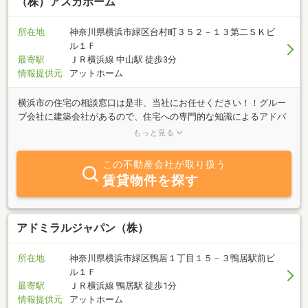
（株）アスカホーム
所在地
神奈川県横浜市緑区台村町３５２－１３第二ＳＫビ
ル１Ｆ
最寄駅
ＪＲ横浜線 中山駅 徒歩3分
情報提供元
アットホーム
横浜市の住宅の相談窓口は是非、当社にお任せください！！グルー
プ会社に建築会社があるので、住宅への専門的な知識によるアドバ
イスを受けられるので、家探しの選び方もきっと変わりますよ♪FP
もっと見る
有資格者によるライフプランも無料サービスにてご相談しているの
で、老後のお金の心配もなく安心して家のご購入・売却のタイミン
この不動産会社が取り扱う
グのご相談にも自信があります。お客様目線での接客を心がけてお
賃貸物件を探す
りますので初めての家探しの方は是非一度ご相談ください。皆様か
らのお問い合わせお待ちしております。
アドミラルジャパン（株）
所在地
神奈川県横浜市緑区鴨居１丁目１５－３鴨居駅前ビ
ル１Ｆ
最寄駅
ＪＲ横浜線 鴨居駅 徒歩1分
情報提供元
アットホーム