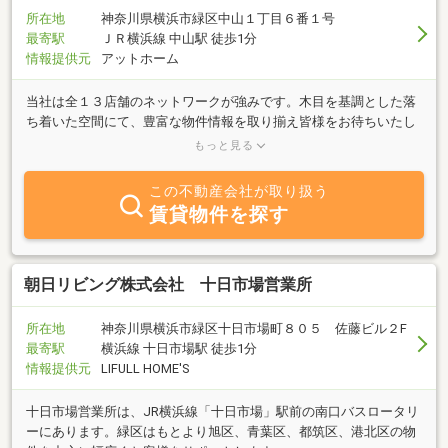
所在地
神奈川県横浜市緑区中山１丁目６番１号
最寄駅
ＪＲ横浜線 中山駅 徒歩1分
情報提供元
アットホーム
当社は全１３店舗のネットワークが強みです。木目を基調とした落
ち着いた空間にて、豊富な物件情報を取り揃え皆様をお待ちいたし
ております。また、お子様のためのキッズコーナー設置や、お勤め
もっと見る
の帰りにお立ち寄り頂けるように、夜８時迄営業など、工夫を致し
ております。マイホーム探しはぜひ当社までお気軽にお越しくださ
この不動産会社が取り扱う
い。
賃貸物件を探す
朝日リビング株式会社 十日市場営業所
所在地
神奈川県横浜市緑区十日市場町８０５ 佐藤ビル２F
最寄駅
横浜線 十日市場駅 徒歩1分
情報提供元
LIFULL HOME'S
十日市場営業所は、JR横浜線「十日市場」駅前の南口バスロータリ
ーにあります。緑区はもとより旭区、青葉区、都筑区、港北区の物