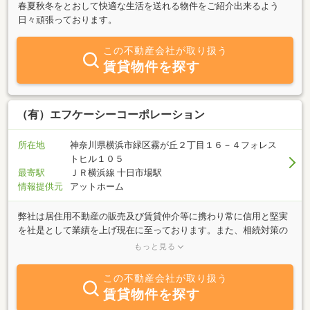
春夏秋冬をとおして快適な生活を送れる物件をご紹介出来るよう
日々頑張っております。
この不動産会社が取り扱う
賃貸物件を探す
（有）エフケーシーコーポレーション
所在地
神奈川県横浜市緑区霧が丘２丁目１６－４フォレス
トヒル１０５
最寄駅
ＪＲ横浜線 十日市場駅
情報提供元
アットホーム
弊社は居住用不動産の販売及び賃貸仲介等に携わり常に信用と堅実
を社是として業績を上げ現在に至っております。また、相続対策の
土地活用としてアパート・マンション・医療・介護施設等の企画か
もっと見る
らコンサルティングに至るまでの業務に取り組んでおります。
この不動産会社が取り扱う
賃貸物件を探す