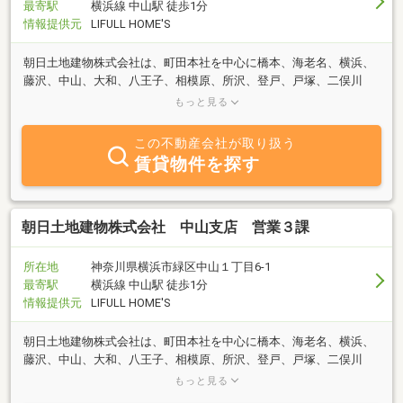
最寄駅
横浜線 中山駅 徒歩1分
情報提供元
LIFULL HOME'S
朝日土地建物株式会社は、町田本社を中心に橋本、海老名、横浜、
藤沢、中山、大和、八王子、相模原、所沢、登戸、戸塚、二俣川
で、不動産の仲介業に特化した仕事をして、お陰様で創業41年とな
もっと見る
りました！
この不動産会社が取り扱う
賃貸物件を探す
朝日土地建物株式会社 中山支店 営業３課
所在地
神奈川県横浜市緑区中山１丁目6-1
最寄駅
横浜線 中山駅 徒歩1分
情報提供元
LIFULL HOME'S
朝日土地建物株式会社は、町田本社を中心に橋本、海老名、横浜、
藤沢、中山、大和、八王子、相模原、所沢、登戸、戸塚、二俣川
で、不動産の仲介業に特化した仕事をして、お陰様で創業41年とな
もっと見る
りました！