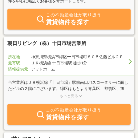
件を中心に幅広くお客様をサポートします。
この不動産会社が取り扱う
賃貸物件を探す
朝日リビング（株）十日市場営業所
所在地
神奈川県横浜市緑区十日市場町８０５佐藤ビル２Ｆ
最寄駅
ＪＲ横浜線 十日市場駅 徒歩1分
情報提供元
アットホーム
当営業所はＪＲ横浜線「十日市場」駅前南口バスロータリーに面し
たビルの２階にございます。緑区はもとより青葉区、都筑区、旭
区、保土ヶ谷区の物件を中心に首都圏に広がるネットワークを活か
もっと見る
して幅広くお客様をサポートします。〔売りたい〕〔買いたい〕
〔貸したい〕〔借りたい〕不動産のことならどのようなご要望にも
この不動産会社が取り扱う
お答えいたします。当社ならではの便利で充実したサポートシステ
賃貸物件を探す
ム１．先行リフォーム販売システム（資産価値の向上と早期売却、
リフォーム費用は売却代金での後払いです）２．買取りシステム
（資産化をお急ぎの方や買換えをご希望の方、通常の売却に併用し
た買取り保証もございます。）を是非ご利用下さい。