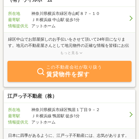
所在地
神奈川県横浜市緑区寺山町８７－１０
最寄駅
ＪＲ横浜線 中山駅 徒歩1分
情報提供元
アットホーム
緑区中山でお部屋探しのお手伝いをさせて頂いて24年目になりま
す。地元の不動産屋さんとして地元物件の正確な情報を皆様にお伝
え出来る様心がけております。大家さんから直接ご依頼頂いた物件
もっと見る
が多数ございますので物件のより詳しい情報等お気軽にご質問くだ
さいませ！！不動産ご購入ご売却のお客様もどうぞお気軽にご相談
この不動産会社が取り扱う
くださいませ。
賃貸物件を探す
江戸っ子不動産（株）
所在地
神奈川県横浜市緑区鴨居１丁目９－２
最寄駅
ＪＲ横浜線 鴨居駅 徒歩1分
情報提供元
アットホーム
日本に四季があるように、江戸っ子不動産には、志気があります。