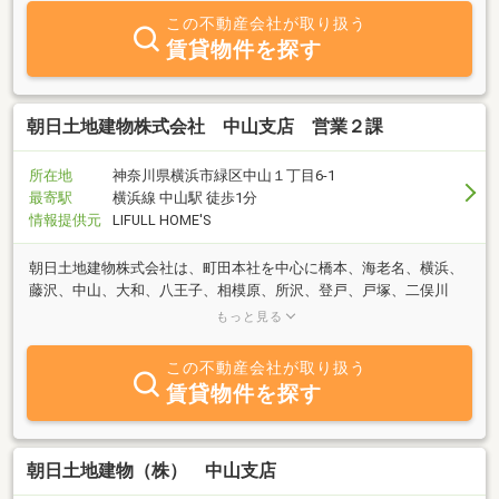
この不動産会社が取り扱う
賃貸物件を探す
朝日土地建物株式会社 中山支店 営業２課
所在地
神奈川県横浜市緑区中山１丁目6-1
最寄駅
横浜線 中山駅 徒歩1分
情報提供元
LIFULL HOME'S
朝日土地建物株式会社は、町田本社を中心に橋本、海老名、横浜、
藤沢、中山、大和、八王子、相模原、所沢、登戸、戸塚、二俣川
で、不動産の仲介業に特化した仕事をして、お陰様で創業41年とな
もっと見る
りました！
この不動産会社が取り扱う
賃貸物件を探す
朝日土地建物（株） 中山支店