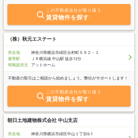
「トイレが詰まってしまった！」そんなトラブルも、経験豊富なス
タッフが迅速に対応。地元密着だからこその安心感をご提供してい
この不動産会社が取り扱う
ます。また、お部屋探しにおいてはワンランク上のサービスを心掛
賃貸物件を探す
け、家賃交渉・初期費用のご相談にも柔軟に対応。お客様のご要望
をしっかり受け止め、理想のお部屋探しを全力でサポートいたしま
す。さらに、若手社員・ベテラン社員・女性スタッフなど幅広いス
タッフが在籍。女性目線でのお部屋探しや、初めての一人暮らしで
（株）秋元エステート
も安心してご相談いただける体制を整えています。「地域に暮らす
方々に寄り添い、快適で安心できる住まいをお届けする」それが青
所在地
神奈川県横浜市緑区台村町５９２－１
木ハウジングの使命です。どうぞお気軽にご相談ください。
最寄駅
ＪＲ横浜線 中山駅 徒歩12分
情報提供元
アットホーム
不動産の取引はご相談から始めましょう。弊社がサポートします！
この不動産会社が取り扱う
賃貸物件を探す
朝日土地建物株式会社 中山支店
所在地
神奈川県横浜市緑区中山１丁目6-1