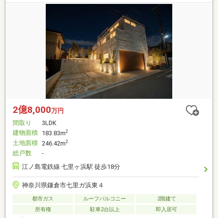
2億8,000
万円
間取り
3LDK
建物面積
2
183.83m
土地面積
2
246.42m
総戸数
-
江ノ島電鉄線 七里ヶ浜駅 徒歩18分
神奈川県鎌倉市七里ガ浜東４
都市ガス
ルーフバルコニー
2階建て
所有権
駐車2台以上
即入居可