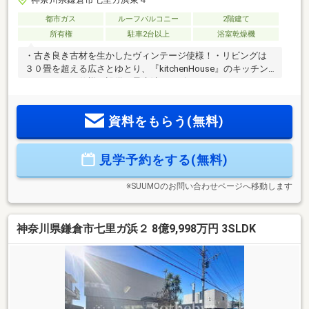
都市ガス
ルーフバルコニー
2階建て
所有権
駐車2台以上
浴室乾燥機
・古き良き古材を生かしたヴィンテージ使様！・リビングは
３０畳を超える広さとゆとり、『kitchenHouse』のキッチン
こだわられた仕様や設備は最先端！・ビルドインガレージは
車2台駐車可能でミニバンサイズでも楽に止まり、潮風から守
ってくれます！ また、平置きで2台止めることもでき、ガレ
資料をもらう(無料)
ージから室内へ出入り可能！・IOT設備も充実しており、セカ
ンドハウスとしてもお勧めです！・GVA制震工法のため地震に
よる揺れ、軽減率70％以上！・ハザードマップ該当なしの生
見学予約をする(無料)
活環境の整っている七里ガ浜東！ゆとりある落ち着いた高級
住宅街七里ヶ浜での新生活始めてみませんか。
※SUUMOのお問い合わせページへ移動します
神奈川県鎌倉市七里ガ浜２ 8億9,998万円 3SLDK