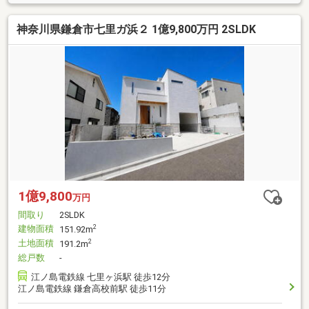
神奈川県鎌倉市七里ガ浜２ 1億9,800万円 2SLDK
1億9,800
万円
間取り
2SLDK
建物面積
2
151.92m
土地面積
2
191.2m
総戸数
-
江ノ島電鉄線 七里ヶ浜駅 徒歩12分
江ノ島電鉄線 鎌倉高校前駅 徒歩11分