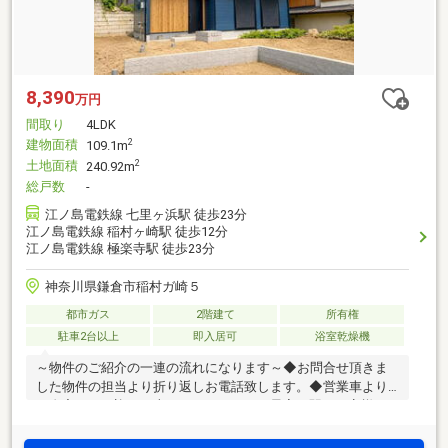
8,390
万円
間取り
4LDK
建物面積
2
109.1m
土地面積
2
240.92m
総戸数
-
江ノ島電鉄線 七里ヶ浜駅 徒歩23分
江ノ島電鉄線 稲村ヶ崎駅 徒歩12分
江ノ島電鉄線 極楽寺駅 徒歩23分
神奈川県鎌倉市稲村ガ崎５
都市ガス
2階建て
所有権
駐車2台以上
即入居可
浴室乾燥機
～物件のご紹介の一連の流れになります～◆お問合せ頂きま
した物件の担当より折り返しお電話致します。◆営業車より
ご自宅までお迎えに上がらせて頂くか、最寄り駅やお客様ご
指定の場所でお待ち合わせさせて頂きます。◆お客様のご希
望に見合った他の物件や未公開情報も多数御座いますので、