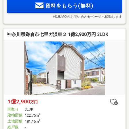
資料をもらう(無料)
※SUUMOのお問い合わせページへ移動します
神奈川県鎌倉市七里ガ浜東２ 1億2,900万円 3LDK
1億2,900
万円
間取り
3LDK
建物面積
2
122.75m
土地面積
2
181.16m
総戸数
-