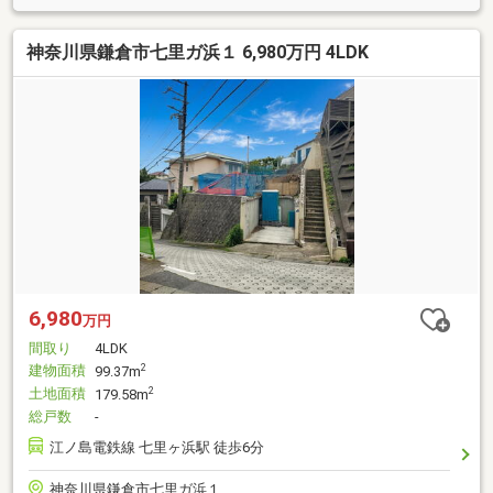
神奈川県鎌倉市七里ガ浜１ 6,980万円 4LDK
6,980
万円
間取り
4LDK
建物面積
2
99.37m
土地面積
2
179.58m
総戸数
-
江ノ島電鉄線 七里ヶ浜駅 徒歩6分
神奈川県鎌倉市七里ガ浜１