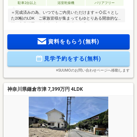
駐車2台以上
浴室乾燥機
バリアフリー
＝完成済みの為、いつでもご内見いただけます＝◇広々とし
た20帖のLDK ご家族皆様が集まってもゆとりある開放的な空
間。家具配置の自由度も高く、快適にお過ごしいただけま
す。◇豊富な収納スペース 各居室収納に加え、シューズク
ローク・ウォークインクローゼット・パントリーを備え、住
資料をもらう(無料)
空間をすっきり保てます。◇72坪のゆとりある敷地 駐車ス
ペースやお庭を確保できる、ゆとりある敷地面積。お子様の
遊び場やガーデニングも楽しめます。◇海を身近に感じる住
見学予約をする(無料)
環境 稲村ガ崎の海まで約1km。散歩やランニング、サーフィ
ンなど、湘南らしい暮らしを日常に取り入れられます。
※SUUMOのお問い合わせページへ移動します
神奈川県鎌倉市津 7,399万円 4LDK