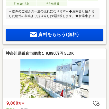
駐車2台以上
浴室乾燥機
～物件のご紹介の一連の流れになります～◆お問合せ頂きま
した物件の担当より折り返しお電話致します。◆営業車より
ご自宅までお迎えに上がらせて頂くか、最寄り駅やお客様ご
指定の場所でお待ち合わせさせて頂きます。◆お客様のご希
望に見合った他の物件や未公開情報も多数御座いますので、
資料をもらう(無料)
一度当社にてご希望の物件をピックアップして頂く事も可能
です。◆お問合せ物件の現地周辺環境・建物の質感・設備仕
様などリアルタイムに現地をご覧下さいませ。様々な角度か
らメリット・デメリットをお伝えさせて頂きます。◆物件資
神奈川県鎌倉市腰越１ 9,880万円 5LDK
金計画・住宅ローン・税法等のご提案をさせて頂きます。◆
再度、お時間を頂きまして色々な物件をご紹介致します。
9,880
万円