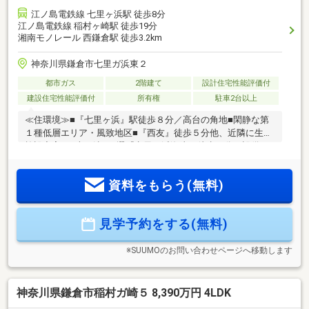
江ノ島電鉄線 七里ヶ浜駅 徒歩8分
江ノ島電鉄線 稲村ヶ崎駅 徒歩19分
湘南モノレール 西鎌倉駅 徒歩3.2km
神奈川県鎌倉市七里ガ浜東２
都市ガス
2階建て
設計住宅性能評価付
建設住宅性能評価付
所有権
駐車2台以上
≪住環境≫■『七里ヶ浜』駅徒歩８分／高台の角地■閑静な第
１種低層エリア・風致地区■『西友』徒歩５分他、近隣に生活
施設充実■日本の渚100選『七里ヶ浜海岸』徒歩８分≪設備・
仕様≫●耐震等級３／最高等級●ＺＥＨ水準省エネ住宅／住宅
ローン控除優遇有■３ＬＤＫ＋カースペース２台分■ＬＤＫ
資料をもらう(無料)
26.1帖／リビング吹抜・床暖房２面・デッキ調南ワイドバルコ
ニー■ダイニング横に造作カウンター配置■１フロアで炊事＆
洗濯が完結できる家事ラク動線■主寝室8.5帖／ＷＩＣ＆南デッ
見学予約をする(無料)
キテラス■全室６帖以上＆２面採光＆収納付■家族で並んで身
支度できるＷボウル洗面化粧台■ＥＶ車充電用屋外電源有
※SUUMOのお問い合わせページへ移動します
神奈川県鎌倉市稲村ガ崎５ 8,390万円 4LDK