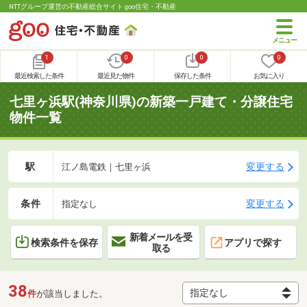
NTTグループ運営の不動産総合サイト goo住宅・不動産
1
0
0
0
最近検索した条件
最近見た物件
保存した条件
お気に入り
七里ヶ浜駅(神奈川県)の新築一戸建て・分譲住宅
物件一覧
駅
変更する
江ノ島電鉄｜七里ヶ浜
条件
変更する
指定なし
新着メールを受
検索条件を保存
アプリで探す
取る
38
件
が該当しました。