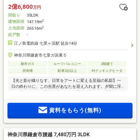
2億6,800
万円
間取り
3SLDK
建物面積
2
147.19m
土地面積
2
265.16m
総戸数
-
江ノ島電鉄線 七里ヶ浜駅 徒歩14分
神奈川県鎌倉市七里ガ浜東５
都市ガス
ルーフバルコニー
2階建て
所有権
駐車2台以上
IHクッキングヒータ
【光と影が織りなす、日常をアートに変える至福の私邸】一
日の終わりに、この光景があなたを迎え入れます。夕闇に浮
かび上がるのは、計算し尽くされた照明と天然石が調和す
る、圧倒的な存在感を放つデザイナーズ邸宅。ガレージに鎮
座する愛車をドラマチックに演出するライティングは、住む
資料をもらう(無料)
人の美意識を物語る意匠の一部です。大きな開口部から溢れ
る温かな光は、家族の集う柔らかな時間を予感させ、外部か
らの視線を遮る設計が、都会の喧騒を忘れるほどのプライバ
シーと開放感を両立。ただ「住む」ための場所ではなく、眺
神奈川県鎌倉市腰越 7,480万円 3LDK
めるたびに誇りを感じ、心から解き放たれる。そんな洗練を
極めた暮らしが、ここから始まります。