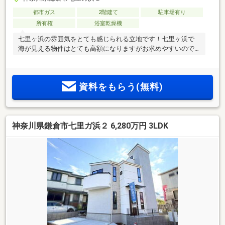
都市ガス
2階建て
駐車場有り
所有権
浴室乾燥機
七里ヶ浜の雰囲気をとても感じられる立地です！七里ヶ浜で
海が見える物件はとても高額になりますがお求めやすいので
はないでしょうか！？完成前の物件ですがお早めにお問い合
わせ下さい！！
資料をもらう(無料)
神奈川県鎌倉市七里ガ浜２ 6,280万円 3LDK