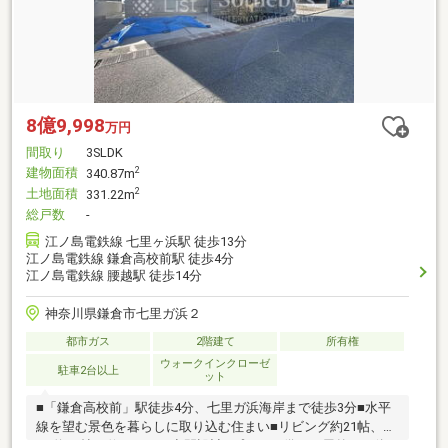
8億9,998
万円
間取り
3SLDK
建物面積
2
340.87m
土地面積
2
331.22m
総戸数
-
江ノ島電鉄線 七里ヶ浜駅 徒歩13分
江ノ島電鉄線 鎌倉高校前駅 徒歩4分
江ノ島電鉄線 腰越駅 徒歩14分
神奈川県鎌倉市七里ガ浜２
都市ガス
2階建て
所有権
ウォークインクローゼ
駐車2台以上
ット
■「鎌倉高校前」駅徒歩4分、七里ガ浜海岸まで徒歩3分■水平
線を望む景色を暮らしに取り込む住まい■リビング約21帖、
DK約29帖の伸びやかな空間設計■プールを備え、屋外と一体