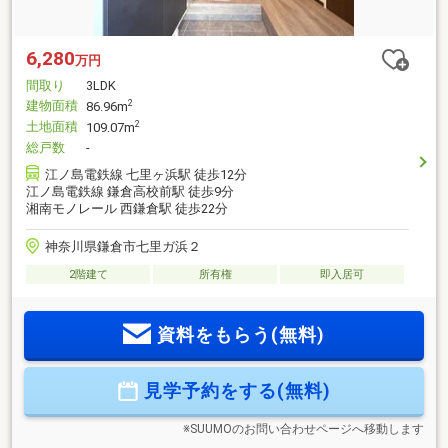
6,280
万円
間取り
3LDK
建物面積
2
86.96m
土地面積
2
109.07m
総戸数
-
江ノ島電鉄線 七里ヶ浜駅 徒歩12分
江ノ島電鉄線 鎌倉高校前駅 徒歩9分
湘南モノレール 西鎌倉駅 徒歩22分
神奈川県鎌倉市七里ガ浜２
2階建て
所有権
即入居可
資料をもらう(無料)
見学予約をする(無料)
※SUUMOのお問い合わせページへ移動します