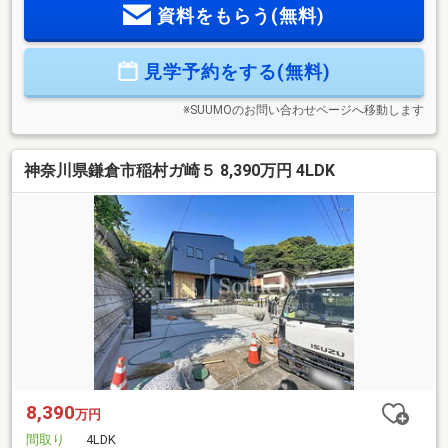
資料をもらう(無料)
な空気感を生み出しています。2. 都市へのアクセスと職住近
接JR東海道線や横須賀線、湘南新宿ラインの拡充により、鎌
倉や大船から都心まで1時間圏内という利便性を誇ります。平
見学予約をする(無料)
日は都心で働き、週末は海辺で過ごす、あるいは朝に一乗り
してから始業する「オン・オフの切り替え」が容易な環境が
整っています。
※SUUMOのお問い合わせページへ移動します
神奈川県鎌倉市稲村ガ崎５ 8,390万円 4LDK
8,390
万円
間取り
4LDK