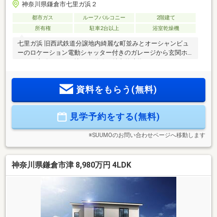
神奈川県鎌倉市七里ガ浜２
都市ガス
ルーフバルコニー
2階建て
所有権
駐車2台以上
浴室乾燥機
七里ガ浜 旧西武鉄道分譲地内綺麗な町並みとオーシャンビュ
ーのロケーション電動シャッター付きのガレージから玄関ホ
ールに直結している憧れの動線が魅力的建物はラグジュアリ
ーな仕様となっており、フルオーダーのアイランドキッチン
や打たせ湯、肩湯機能付きの1.5坪サイズのユニットバスを採
資料をもらう(無料)
用■設備仕様キッチン｜キッチンハウス製 フルオーダーセパレ
ートキッチンユニットバス｜LIXIL製スパージュPX 1624サイズ
床材は天然木の突板を使っており、温もりを感じる空間とな
見学予約をする(無料)
っていますルーフバルコニーはウッドデッキ仕上げの屋上テ
ラスとなっており、海を望みながらBBQが楽しめます
※SUUMOのお問い合わせページへ移動します
神奈川県鎌倉市津 8,980万円 4LDK