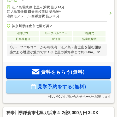
総戸数
-
江ノ島電鉄線 七里ヶ浜駅 徒歩14分
江ノ島電鉄線 鎌倉高校前駅 徒歩9分
湘南モノレール 西鎌倉駅 徒歩30分
神奈川県鎌倉市七里ガ浜２
都市ガス
ルーフバルコニー
2階建て
駐車場有り
所有権
浴室乾燥機
◇ルーフバルコニーから相模湾・江ノ島・富士山を望む開放
感のある眺望が魅力です！◇七里ガ浜海岸まで約650ｍ。マリ
ンスポーツや海辺の散歩など湘南らしい暮らしを楽しめま
す！◇食洗機・浴室乾燥機・浴室TVなど、日々の暮らしを快
適にする設備が充実しています！◇各居室収納に加え、ウォ
資料をもらう(無料)
ークインクローゼット・床下収納など収納豊富でお部屋をす
っきり使えます！～完成済みのため、いつでもご内見可能で
す～
見学予約をする(無料)
※SUUMOのお問い合わせページへ移動します
神奈川県鎌倉市七里ガ浜東４ 2億8,000万円 3LDK