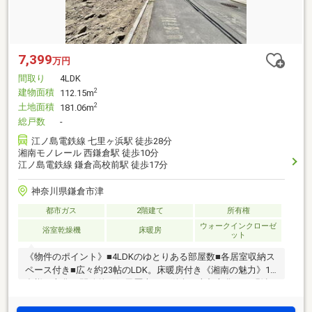
7,399
万円
間取り
4LDK
建物面積
2
112.15m
土地面積
2
181.06m
総戸数
-
江ノ島電鉄線 七里ヶ浜駅 徒歩28分
湘南モノレール 西鎌倉駅 徒歩10分
江ノ島電鉄線 鎌倉高校前駅 徒歩17分
神奈川県鎌倉市津
都市ガス
2階建て
所有権
ウォークインクローゼ
浴室乾燥機
床暖房
ット
《物件のポイント》■4LDKのゆとりある部屋数■各居室収納ス
ペース付き■広々約23帖のLDK。床暖房付き《湘南の魅力》1.
多様な文化と開放的な気風歴史ある鎌倉の古都文化と、明治
以降の別荘地文化、そして戦後に花開いたサーフカルチャー
が混ざり合い、「湘南モダン」とも呼べるリベラルで開放的