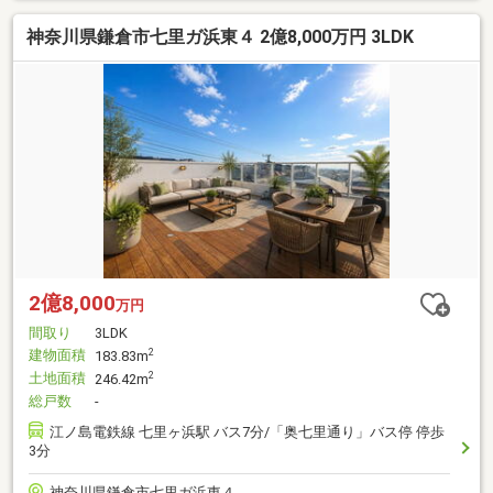
神奈川県鎌倉市七里ガ浜東４ 2億8,000万円 3LDK
2億8,000
万円
間取り
3LDK
建物面積
2
183.83m
土地面積
2
246.42m
総戸数
-
江ノ島電鉄線 七里ヶ浜駅 バス7分/「奥七里通り」バス停 停歩
3分
神奈川県鎌倉市七里ガ浜東４