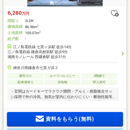
6,280
万円
間取り
3LDK
建物面積
2
86.96m
土地面積
2
109.07m
総戸数
-
江ノ島電鉄線 七里ヶ浜駅 徒歩14分
江ノ島電鉄線 鎌倉高校前駅 徒歩9分
湘南モノレール 西鎌倉駅 徒歩31分
神奈川県鎌倉市七里ガ浜２
都市ガス
ルーフバルコニー
2階建て
駐車場有り
所有権
即入居可
・玄関はカードキーでラクラク開閉・アルミ・樹脂複合サッ
シ採用で外の冷気、熱気が室内に伝わりにくい・断熱性能等
級５・一時エネルギー等級６・地震対策として、制震ダンパ
ーを構造体に施工・
資料をもらう(無料)