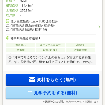
間取り
5LDK
建物面積
2
134.41m
土地面積
2
255.39m
総戸数
-
江ノ島電鉄線 七里ヶ浜駅 徒歩22分
江ノ島電鉄線 鎌倉高校前駅 徒歩4分
江ノ島電鉄線 腰越駅 徒歩11分
神奈川県鎌倉市腰越１
都市ガス
ルーフバルコニー
2階建て
所有権
駐車2台以上
浴室乾燥機
◎「湘南で叶えるワンランク上の暮らし」を実現する新築住
宅です。◎敷地77坪、建物40坪と広々とした物件でこそかな
えられる大型のウッドデッキにつながる１８帖リビング、
１．２５坪タイプのバスルーム、湘南を一望するスカイバル
コニー。◎見た目のおしゃれさだけでなく、パントリー、
資料をもらう(無料)
SIC、WIC、小屋裏等の豊富な収納、制震ダンパーや電動シャ
ッター等の設備も充実しております。◎湘南での理想の暮ら
しを叶える設備、仕様が満載です。◎建物は１０月完成とな
見学予約をする(無料)
っております。完成済みの施工例等のご案内も可能となって
おりますので、ぜひお気軽にお問い合わせください。
※SUUMOのお問い合わせページへ移動します