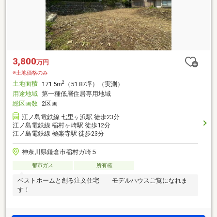
3,800
万円
※土地価格のみ
土地面積
2
171.5m
（51.87坪）（実測）
用途地域
第一種低層住居専用地域
総区画数
2区画
江ノ島電鉄線 七里ヶ浜駅 徒歩23分
江ノ島電鉄線 稲村ヶ崎駅 徒歩12分
江ノ島電鉄線 極楽寺駅 徒歩23分
神奈川県鎌倉市稲村ガ崎５
都市ガス
所有権
ベストホームと創る注文住宅 モデルハウスご覧になれま
す！