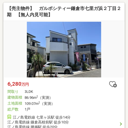
【売主物件】 ガルボシティー鎌倉市七里ガ浜２丁目２
期 【無人内見可能】
6,280
万円
間取り
3LDK
建物面積
2
86.96m
（実測）
土地面積
2
109.07m
（実測）
総戸数
1戸
江ノ島電鉄線 七里ヶ浜駅 徒歩14分
江ノ島電鉄線 鎌倉高校前駅 徒歩10分
江ノ島電鉄線 腰越駅 徒歩20分