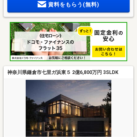
資料をもらう(無料)
一度当社にてご希望の物件をピックアップして頂く事も可能
です。◆お問合せ物件の現地周辺環境・建物の質感・設備仕
様などリアルタイムに現地をご覧下さいませ。様々な角度か
らメリット・デメリットをお伝えさせて頂きます。◆物件資
金計画・住宅ローン・税法等のご提案をさせて頂きます。◆
再度、お時間を頂きまして色々な物件をご紹介致します。
神奈川県鎌倉市七里ガ浜東５ 2億6,800万円 3SLDK