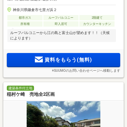
神奈川県鎌倉市七里ガ浜２
都市ガス
ルーフバルコニー
2階建て
所有権
即入居可
カウンターキッチン
ルーフバルコニーから江の島と富士山が望めます！！（天候
によります）
資料をもらう(無料)
※SUUMOのお問い合わせページへ移動します
建築条件付土地
稲村ケ崎 売地全2区画