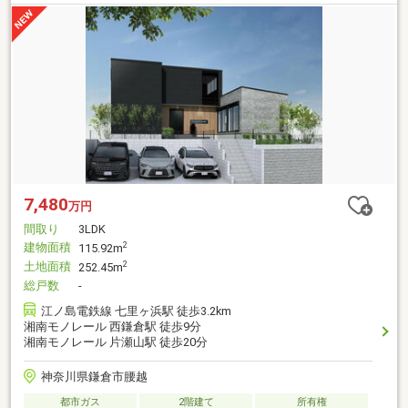
7,480
万円
間取り
3LDK
建物面積
2
115.92m
土地面積
2
252.45m
総戸数
-
江ノ島電鉄線 七里ヶ浜駅 徒歩3.2km
湘南モノレール 西鎌倉駅 徒歩9分
湘南モノレール 片瀬山駅 徒歩20分
神奈川県鎌倉市腰越
都市ガス
2階建て
所有権