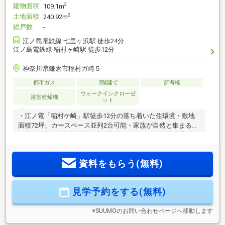
建物面積
2
109.1m
土地面積
2
240.92m
総戸数
-
江ノ島電鉄線 七里ヶ浜駅 徒歩24分
江ノ島電鉄線 稲村ヶ崎駅 徒歩12分
神奈川県鎌倉市稲村ガ崎５
都市ガス
2階建て
所有権
ウォークインクローゼ
浴室乾燥機
ット
・江ノ電「稲村ケ崎」駅徒歩12分の落ち着いた住環境・敷地
面積72坪、カースペース並列2台可能・家族が自然と集まる
LDK20.9帖の大空間・開放感を演出するリビング折上天井採
用・会話が弾む対面キッチン・パントリー・SIC・WIC付の豊
富な収納力・リビングイン階段で家族のコミュニケーション
資料をもらう(無料)
◎・浴室乾燥機付システムバスで雨の日も快適・宅配ボック
ス＆システムキー対応で便利な暮らし・ZEH水準省エネ住宅で
快適性と省エネを両立・ミラバス・ミラブルZero標準搭載！
見学予約をする(無料)
【リスト湘南支店でお待ちしております♪】物件の詳細や資料
請求は【0120-880-491 (通話無料)】まで！
※SUUMOのお問い合わせページへ移動します