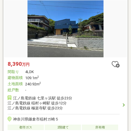
8,390
万円
間取り
4LDK
建物面積
2
109.1m
土地面積
2
240.92m
総戸数
-
江ノ島電鉄線 七里ヶ浜駅 徒歩23分
江ノ島電鉄線 稲村ヶ崎駅 徒歩12分
江ノ島電鉄線 極楽寺駅 徒歩23分
神奈川県鎌倉市稲村ガ崎５
都市ガス
2階建て
所有権