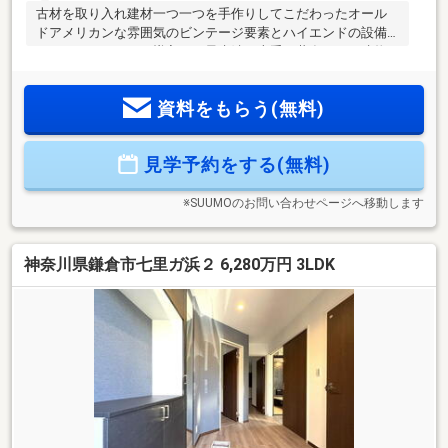
古材を取り入れ建材一つ一つを手作りしてこだわったオール
ドアメリカンな雰囲気のビンテージ要素とハイエンドの設備
やスマートホームを導入した最先端を上手に共存させた建物
となっております屋上ルーフバルコニーからはオーシャンビ
ュー電動シャッター付のガレージは並列で2台駐車でき、建物
資料をもらう(無料)
内へ直接出入りできる設計となっていますガレージ外にも2台
駐車できるカースペースがありますので計4台駐車できます周
辺はスーパーやドラッグストアが整っており生活便利な環境
見学予約をする(無料)
歩きやすい住宅地なのでワンちゃんのお散歩なども快適です
もちろん、海岸までのアクセスも良いのでマリンスポーツも
楽しめます
※SUUMOのお問い合わせページへ移動します
神奈川県鎌倉市七里ガ浜２ 6,280万円 3LDK