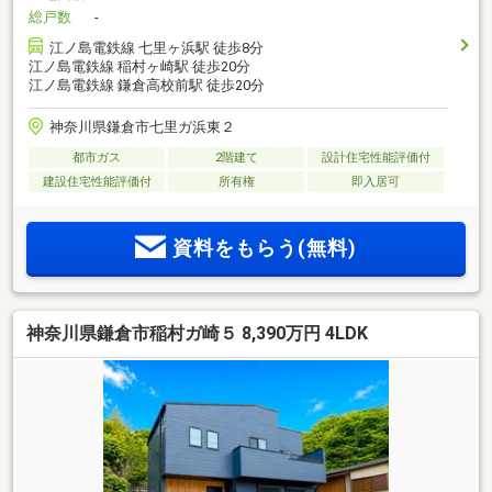
総戸数
-
江ノ島電鉄線 七里ヶ浜駅 徒歩8分
江ノ島電鉄線 稲村ヶ崎駅 徒歩20分
江ノ島電鉄線 鎌倉高校前駅 徒歩20分
神奈川県鎌倉市七里ガ浜東２
都市ガス
2階建て
設計住宅性能評価付
建設住宅性能評価付
所有権
即入居可
資料をもらう(無料)
神奈川県鎌倉市稲村ガ崎５ 8,390万円 4LDK