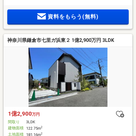
感のあるリゾートスタイル■サウナ・シャワールーム付きで自
宅にいながらリフレッシュ■主寝室16.9帖、WIC＋専用シャワ
資料をもらう(無料)
ールームを備えたプライベート空間■地下約39.7帖のホビール
ームは多彩な用途に対応■湘南の開放感と上質感を融合した非
日常を感じる住まい─── リストはお住まい探しのお悩み、ご
不安をサポート。・物件の詳細は【0120-880-491 (通話無料)】
神奈川県鎌倉市七里ガ浜東２ 1億2,900万円 3LDK
まで お気軽にお問い合わせください！
1億2,900
万円
間取り
3LDK
建物面積
2
122.75m
土地面積
2
181.16m