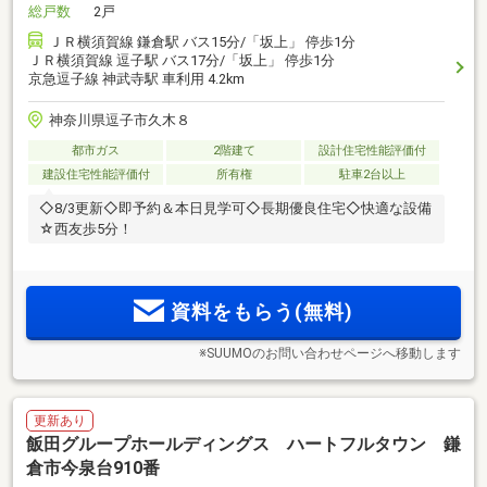
総戸数
2戸
ＪＲ横須賀線 鎌倉駅 バス15分/「坂上」 停歩1分
ＪＲ横須賀線 逗子駅 バス17分/「坂上」 停歩1分
京急逗子線 神武寺駅 車利用 4.2km
神奈川県逗子市久木８
都市ガス
2階建て
設計住宅性能評価付
建設住宅性能評価付
所有権
駐車2台以上
◇8/3更新◇即予約＆本日見学可◇長期優良住宅◇快適な設備
☆西友歩5分！
資料をもらう(無料)
※SUUMOのお問い合わせページへ移動します
更新あり
飯田グループホールディングス ハートフルタウン 鎌
倉市今泉台910番