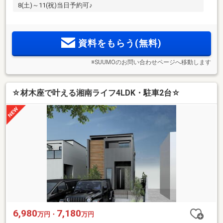
8(土)～11(祝)当日予約可♪
資料をもらう(無料)
※SUUMOのお問い合わせページへ移動します
☆材木座で叶える湘南ライフ4LDK・駐車2台☆
6,980
7,180
万円・
万円