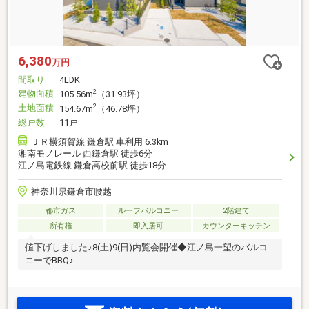
6,380
万円
間取り
4LDK
建物面積
2
105.56m
（31.93坪）
土地面積
2
154.67m
（46.78坪）
総戸数
11戸
ＪＲ横須賀線 鎌倉駅 車利用 6.3km
湘南モノレール 西鎌倉駅 徒歩6分
江ノ島電鉄線 鎌倉高校前駅 徒歩18分
神奈川県鎌倉市腰越
都市ガス
ルーフバルコニー
2階建て
所有権
即入居可
カウンターキッチン
値下げしました♪8(土)9(日)内覧会開催◆江ノ島一望のバルコ
ニーでBBQ♪