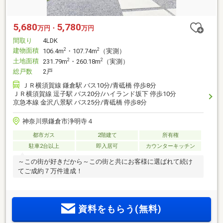
5,680
5,780
万円・
万円
間取り
4LDK
建物面積
2
2
106.4m
・107.74m
（実測）
土地面積
2
2
231.79m
・260.18m
（実測）
総戸数
2戸
ＪＲ横須賀線 鎌倉駅 バス10分/青砥橋 停歩8分
ＪＲ横須賀線 逗子駅 バス20分/ハイランド坂下 停歩10分
京急本線 金沢八景駅 バス25分/青砥橋 停歩8分
神奈川県鎌倉市浄明寺４
都市ガス
2階建て
所有権
駐車2台以上
即入居可
カウンターキッチン
～この街が好きだから～この街と共にお客様に選ばれて続け
てご成約７万件達成！
資料をもらう(無料)