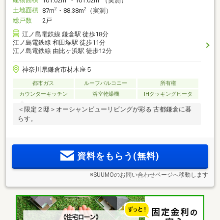
101.02m
・101.02m
（実測）
土地面積
2
2
87m
・88.38m
（実測）
総戸数
2戸
江ノ島電鉄線 鎌倉駅 徒歩18分
江ノ島電鉄線 和田塚駅 徒歩11分
江ノ島電鉄線 由比ヶ浜駅 徒歩12分
神奈川県鎌倉市材木座５
都市ガス
ルーフバルコニー
所有権
カウンターキッチン
浴室乾燥機
IHクッキングヒータ
＜限定２邸＞オーシャンビューリビングが彩る 古都鎌倉に暮
らす。
資料をもらう(無料)
※SUUMOのお問い合わせページへ移動します