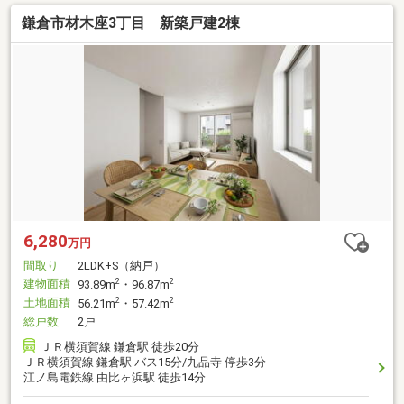
鎌倉市材木座3丁目 新築戸建2棟
6,280
万円
間取り
2LDK+S（納戸）
建物面積
2
2
93.89m
・96.87m
土地面積
2
2
56.21m
・57.42m
総戸数
2戸
ＪＲ横須賀線 鎌倉駅 徒歩20分
ＪＲ横須賀線 鎌倉駅 バス15分/九品寺 停歩3分
江ノ島電鉄線 由比ヶ浜駅 徒歩14分