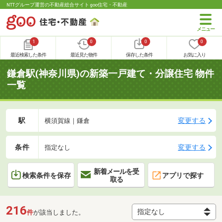
NTTグループ運営の不動産総合サイト goo住宅・不動産
1
0
0
0
最近検索した条件
最近見た物件
保存した条件
お気に入り
鎌倉駅(神奈川県)の新築一戸建て・分譲住宅 物件
一覧
駅
変更する
横須賀線｜鎌倉
条件
変更する
指定なし
新着メールを受
検索条件を保存
アプリで探す
取る
216
件
が該当しました。