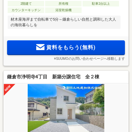
2階建て
所有権
駐車2台以上
カウンターキッチン
浴室乾燥機
材木座海岸まで自転車で5分～鎌倉らしい自然と調和した大人
の海街暮らしを
資料をもらう(無料)
※SUUMOのお問い合わせページへ移動します
鎌倉市浄明寺4丁目 新築分譲住宅 全２棟