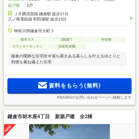
総戸数
2戸
ＪＲ横須賀線 鎌倉駅 徒歩21分
江ノ島電鉄線 和田塚駅 徒歩25分
神奈川県鎌倉市大町３
都市ガス
2階建て
所有権
カウンターキッチン
浴室乾燥機
鎌倉の閑静な住宅街☆落ち着きある暮らしを叶えるゆとりと
利便を兼ね備えた住宅
資料をもらう(無料)
※SUUMOのお問い合わせページへ移動します
鎌倉市材木座4丁目 新築戸建 全2棟