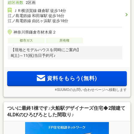
総区画数
2区画
ＪＲ横須賀線 鎌倉駅 徒歩14分
江ノ島電鉄線 和田塚駅 徒歩16分
江ノ島電鉄線 由比ヶ浜駅 徒歩18分
神奈川県鎌倉市材木座２
都市ガス
所有権
【現地とモデルハウスを同時にご案内】
8(土)～11(祝)当日予約可♪
資料をもらう(無料)
※SUUMOのお問い合わせページへ移動します
ついに最終1棟です♪大船駅デザイナーズ住宅◆2階建て
4LDKのひろびろとした間取り♪