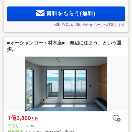
資料をもらう(無料)
※SUUMOのお問い合わせページへ移動します
■オーシャンコート材木座■ 海辺に住まう、という選
択。
1億3,800
万円
間取り
3LDK
建物面積
2
2