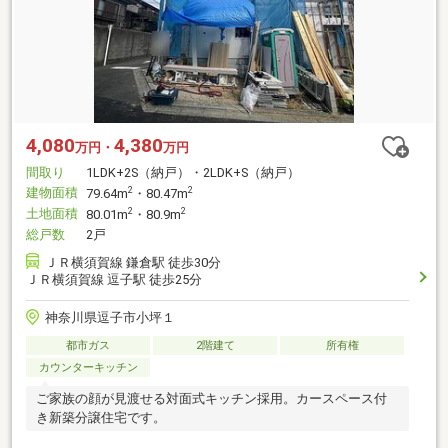
4,080
4,380
万円・
万円
間取り
1LDK+2S（納戸）・2LDK+S（納戸）
建物面積
2
2
79.64m
・80.47m
土地面積
2
2
80.01m
・80.9m
総戸数
2戸
ＪＲ横須賀線 鎌倉駅 徒歩30分
ＪＲ横須賀線 逗子駅 徒歩25分
神奈川県逗子市小坪１
都市ガス
2階建て
所有権
カウンターキッチン
ご家族の顔が見渡せる対面式キッチン採用。カースペース付
き新築分譲住宅です。