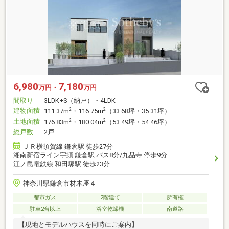
6,980
7,180
万円・
万円
間取り
3LDK+S（納戸）・4LDK
建物面積
2
2
111.37m
・116.75m
（33.68坪・35.31坪）
土地面積
2
2
176.83m
・180.04m
（53.49坪・54.46坪）
総戸数
2戸
ＪＲ横須賀線 鎌倉駅 徒歩27分
湘南新宿ライン宇須 鎌倉駅 バス8分/九品寺 停歩9分
江ノ島電鉄線 和田塚駅 徒歩23分
神奈川県鎌倉市材木座４
都市ガス
2階建て
所有権
駐車2台以上
浴室乾燥機
南道路
【現地とモデルハウスを同時にご案内】