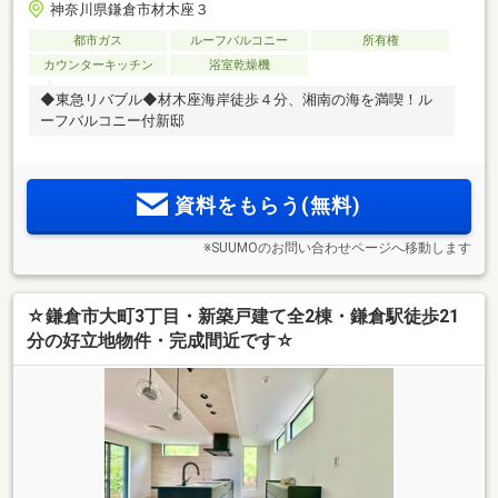
神奈川県鎌倉市材木座３
都市ガス
ルーフバルコニー
所有権
カウンターキッチン
浴室乾燥機
◆東急リバブル◆材木座海岸徒歩４分、湘南の海を満喫！ル
ーフバルコニー付新邸
資料をもらう(無料)
※SUUMOのお問い合わせページへ移動します
☆鎌倉市大町3丁目・新築戸建て全2棟・鎌倉駅徒歩21
分の好立地物件・完成間近です☆