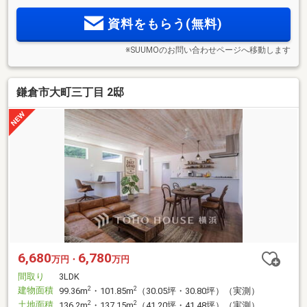
資料をもらう(無料)
※SUUMOのお問い合わせページへ移動します
鎌倉市大町三丁目 2邸
6,680
6,780
万円・
万円
間取り
3LDK
建物面積
2
2
99.36m
・101.85m
（30.05坪・30.80坪）（実測）
土地面積
2
2
136.2m
・137.15m
（41.20坪・41.48坪）（実測）