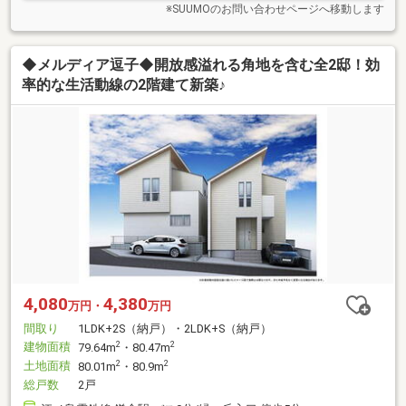
※SUUMOのお問い合わせページへ移動します
◆メルディア逗子◆開放感溢れる角地を含む全2邸！効
率的な生活動線の2階建て新築♪
4,080
4,380
万円・
万円
間取り
1LDK+2S（納戸）・2LDK+S（納戸）
建物面積
2
2
79.64m
・80.47m
土地面積
2
2
80.01m
・80.9m
総戸数
2戸