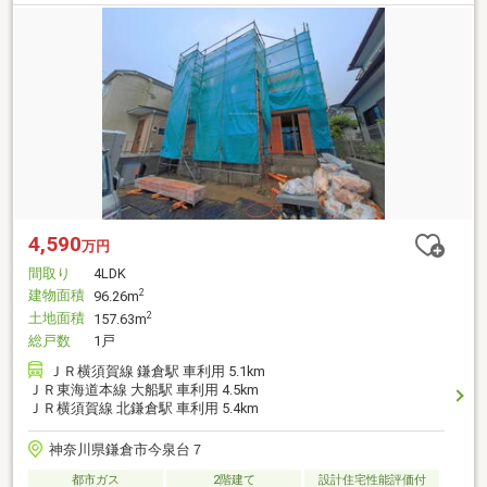
4,590
万円
間取り
4LDK
建物面積
2
96.26m
土地面積
2
157.63m
総戸数
1戸
ＪＲ横須賀線 鎌倉駅 車利用 5.1km
ＪＲ東海道本線 大船駅 車利用 4.5km
ＪＲ横須賀線 北鎌倉駅 車利用 5.4km
神奈川県鎌倉市今泉台７
都市ガス
2階建て
設計住宅性能評価付