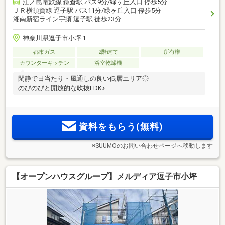
江ノ島電鉄線 鎌倉駅 バス9分/緑ヶ丘入口 停歩5分
ＪＲ横須賀線 逗子駅 バス11分/緑ヶ丘入口 停歩5分
湘南新宿ライン宇須 逗子駅 徒歩23分
神奈川県逗子市小坪１
都市ガス
2階建て
所有権
カウンターキッチン
浴室乾燥機
閑静で日当たり・風通しの良い低層エリア◎
のびのびと開放的な吹抜LDK♪
資料をもらう(無料)
※SUUMOのお問い合わせページへ移動します
【オープンハウスグループ】メルディア逗子市小坪