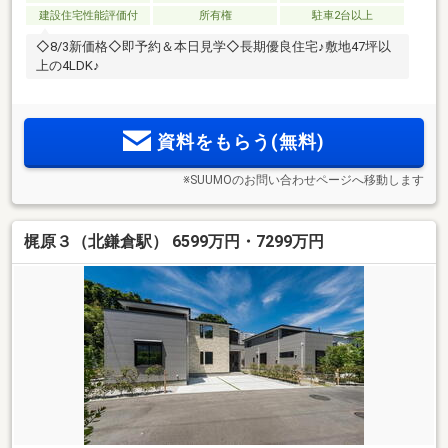
建設住宅性能評価付
所有権
駐車2台以上
◇8/3新価格◇即予約＆本日見学◇長期優良住宅♪敷地47坪以
上の4LDK♪
資料をもらう(無料)
※SUUMOのお問い合わせページへ移動します
梶原３（北鎌倉駅） 6599万円・7299万円