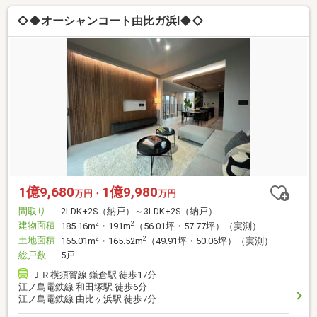
◇◆オーシャンコート由比ガ浜Ⅰ◆◇
1億9,680
1億9,980
万円・
万円
間取り
2LDK+2S（納戸）～3LDK+2S（納戸）
建物面積
2
2
185.16m
・191m
（56.01坪・57.77坪）（実測）
土地面積
2
2
165.01m
・165.52m
（49.91坪・50.06坪）（実測）
総戸数
5戸
ＪＲ横須賀線 鎌倉駅 徒歩17分
江ノ島電鉄線 和田塚駅 徒歩6分
江ノ島電鉄線 由比ヶ浜駅 徒歩7分