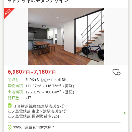
ッドデッキのモダンデザイン
6,980
7,180
万円～
万円
間取り
3LDK+S（納戸）～4LDK
建物面積
2
2
111.37m
～116.75m
（実測）
土地面積
2
2
176.83m
～180.04m
（登記）
総戸数
2戸
ＪＲ横須賀線 鎌倉駅 徒歩27分
江ノ島電鉄線 由比ヶ浜駅 徒歩24分
江ノ島電鉄線 長谷駅 徒歩32分
神奈川県鎌倉市材木座４