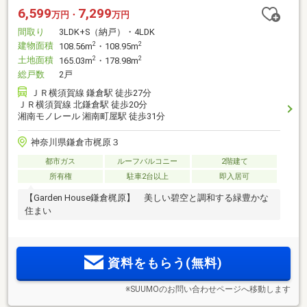
6,599
7,299
万円・
万円
間取り
3LDK+S（納戸）・4LDK
建物面積
2
2
108.56m
・108.95m
土地面積
2
2
165.03m
・178.98m
総戸数
2戸
ＪＲ横須賀線 鎌倉駅 徒歩27分
ＪＲ横須賀線 北鎌倉駅 徒歩20分
湘南モノレール 湘南町屋駅 徒歩31分
神奈川県鎌倉市梶原３
都市ガス
ルーフバルコニー
2階建て
所有権
駐車2台以上
即入居可
【Garden House鎌倉梶原】 美しい碧空と調和する緑豊かな
住まい
資料をもらう(無料)
※SUUMOのお問い合わせページへ移動します