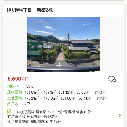
浄明寺4丁目 新築2棟
5,690
万円
間取り
4LDK
建物面積
2
2
102.89m
・109.3m
（31.12坪・33.06坪）（実測）
土地面積
2
2
175.21m
・176.58m
（53.00坪・53.41坪）（実測）
総戸数
2戸
ＪＲ横須賀線 鎌倉駅 バス12分/青砥橋 停歩10分
京急逗子線 神武寺駅 徒歩67分
江ノ島電鉄線 和田塚駅 徒歩46分