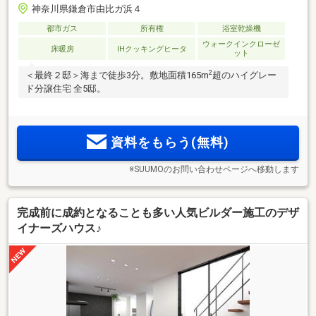
神奈川県鎌倉市由比ガ浜４
都市ガス
所有権
浴室乾燥機
ウォークインクローゼ
床暖房
IHクッキングヒータ
ット
2
＜最終２邸＞海まで徒歩3分。敷地面積165m
超のハイグレー
ド分譲住宅 全5邸。
資料をもらう(無料)
※SUUMOのお問い合わせページへ移動します
完成前に成約となることも多い人気ビルダー施工のデザ
イナーズハウス♪