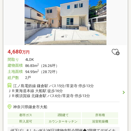
4,680
万円
間取り
4LDK
建物面積
2
86.83m
（26.26坪）
土地面積
2
94.95m
（28.72坪）
総戸数
2戸
江ノ島電鉄線 鎌倉駅 バス15分/常楽寺 停歩13分
ＪＲ東海道本線 大船駅 徒歩16分
ＪＲ横須賀線 北鎌倉駅 バス6分/常楽寺 停歩13分
神奈川県鎌倉市大船
都市ガス
2階建て
所有権
即入居可
カウンターキッチン
浴室乾燥機
値下げしました♪8(土)9(日)建物内覧会開催◆2階建てデザイナ