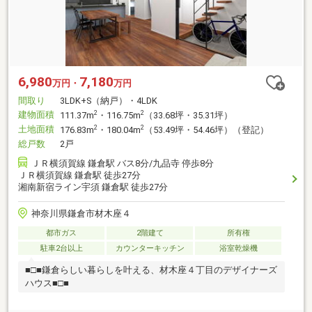
6,980
7,180
万円・
万円
間取り
3LDK+S（納戸）・4LDK
建物面積
2
2
111.37m
・116.75m
（33.68坪・35.31坪）
土地面積
2
2
176.83m
・180.04m
（53.49坪・54.46坪）（登記）
総戸数
2戸
ＪＲ横須賀線 鎌倉駅 バス8分/九品寺 停歩8分
ＪＲ横須賀線 鎌倉駅 徒歩27分
湘南新宿ライン宇須 鎌倉駅 徒歩27分
神奈川県鎌倉市材木座４
都市ガス
2階建て
所有権
駐車2台以上
カウンターキッチン
浴室乾燥機
■□■鎌倉らしい暮らしを叶える、材木座４丁目のデザイナーズ
ハウス■□■