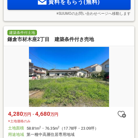
資料をもらう(無料)
※SUUMOのお問い合わせページへ移動します
建築条件付土地
鎌倉市材木座2丁目 建築条件付き売地
4,280
4,680
万円・
万円
※土地価格のみ
土地面積
2
2
58.81m
・76.35m
（17.78坪・23.09坪）
用途地域
第一種中高層住居専用地域