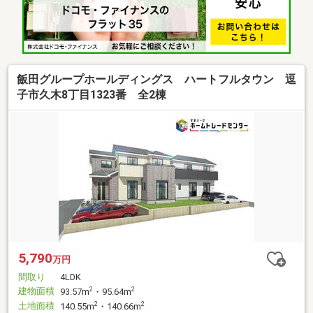
飯田グループホールディングス ハートフルタウン 逗
子市久木8丁目1323番 全2棟
5,790
万円
間取り
4LDK
建物面積
2
2
93.57m
・95.64m
土地面積
2
2
140.55m
・140.66m