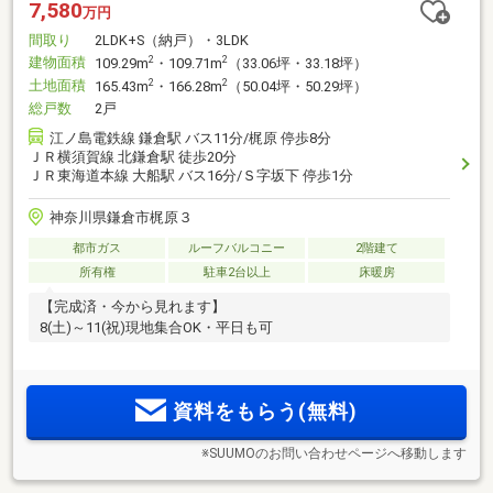
7,580
万円
間取り
2LDK+S（納戸）・3LDK
建物面積
2
2
109.29m
・109.71m
（33.06坪・33.18坪）
土地面積
2
2
165.43m
・166.28m
（50.04坪・50.29坪）
総戸数
2戸
江ノ島電鉄線 鎌倉駅 バス11分/梶原 停歩8分
ＪＲ横須賀線 北鎌倉駅 徒歩20分
ＪＲ東海道本線 大船駅 バス16分/Ｓ字坂下 停歩1分
神奈川県鎌倉市梶原３
都市ガス
ルーフバルコニー
2階建て
所有権
駐車2台以上
床暖房
【完成済・今から見れます】
8(土)～11(祝)現地集合OK・平日も可
資料をもらう(無料)
※SUUMOのお問い合わせページへ移動します