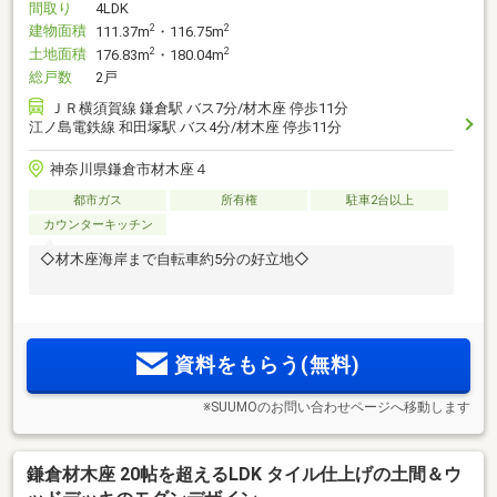
間取り
4LDK
建物面積
2
2
111.37m
・116.75m
土地面積
2
2
176.83m
・180.04m
総戸数
2戸
ＪＲ横須賀線 鎌倉駅 バス7分/材木座 停歩11分
江ノ島電鉄線 和田塚駅 バス4分/材木座 停歩11分
神奈川県鎌倉市材木座４
都市ガス
所有権
駐車2台以上
カウンターキッチン
◇材木座海岸まで自転車約5分の好立地◇
資料をもらう(無料)
※SUUMOのお問い合わせページへ移動します
鎌倉材木座 20帖を超えるLDK タイル仕上げの土間＆ウ