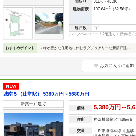
間取り
3LDK・4LDK
2
建物面積
107.64m
（32.56坪）
総戸数
2戸
ルーフバルコニー
2階建て
所有権
おすすめポイント
～緑が豊かな住宅地に佇むラグジュアリーな新築戸建～
お気に入りに追加
城南５（辻堂駅） 5380万円～5680万円
新築一戸建て
5,380万円～5,
価格
住所
神奈川県藤沢市城南５
交通
ＪＲ東海道本線 辻堂駅 