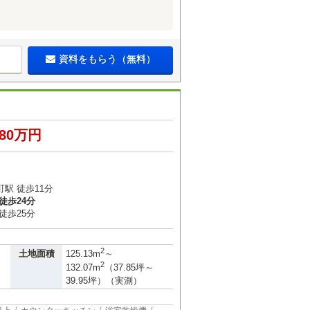
資料をもらう（無料）
380万円
駅 徒歩11分
徒歩24分
徒歩25分
2
土地面積
125.13m
～
2
132.07m
（37.85坪～
39.95坪）（実測）