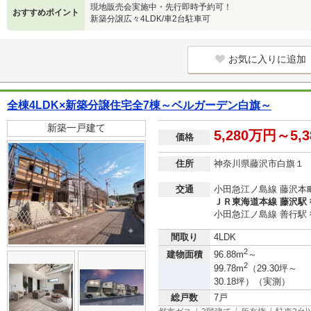
現地販売会実施中・先行即時予約可！
おすすめポイント
新築分譲広々4LDK/車2台駐車可
お気に入りに追加
全棟4LDK×新築分譲住宅全7棟～ベルガーデン白旗～
新築一戸建て
5,280万円～5,
価格
住所
神奈川県藤沢市白旗１
交通
小田急江ノ島線 藤沢本町
ＪＲ東海道本線 藤沢駅 
小田急江ノ島線 善行駅 
間取り
4LDK
2
建物面積
96.88m
～
2
99.78m
（29.30坪～
30.18坪）（実測）
総戸数
7戸