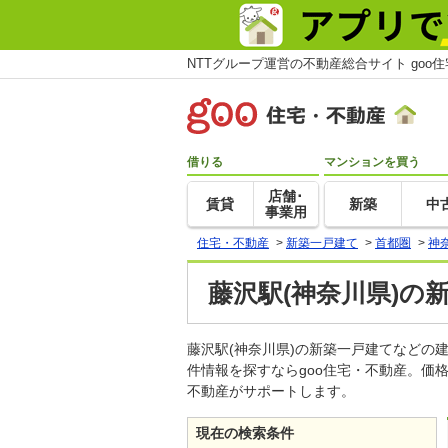
NTTグループ運営の不動産総合サイト goo
借りる
マンションを買う
店舗･
賃貸
新築
中
事業用
住宅・不動産
>
新築一戸建て
>
首都圏
>
神
藤沢駅(神奈川県)の
藤沢駅(神奈川県)の新築一戸建てなど
件情報を探すならgoo住宅・不動産。価
不動産がサポートします。
現在の検索条件