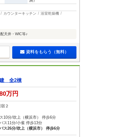
測）
カウンターキッチン
浴室乾燥機
配天井・WIC等♪
資料をもらう（無料）
建 全2棟
380万円
原宿２
ス10分/吹上（横浜市） 停歩6分
ス11分/小雀 停歩13分
バス26分/吹上（横浜市） 停歩6分