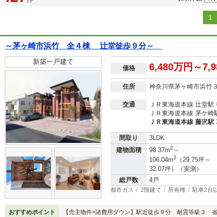
1
～茅ヶ崎市浜竹 全４棟 辻堂徒歩９分～
新築一戸建て
6,480万円～7,
価格
住所
神奈川県茅ヶ崎市浜竹
交通
ＪＲ東海道本線 辻堂駅 
ＪＲ東海道本線 茅ケ崎駅 
ＪＲ東海道本線 藤沢駅 車
間取り
3LDK
2
建物面積
98.37m
～
2
106.04m
（29.75坪～
32.07坪）（実測）
総戸数
4戸
都市ガス
2階建て
所有権
駐車2台
おすすめポイント
【売主物件×諸費用ダウン】駅近徒歩９分 耐震等級３ 