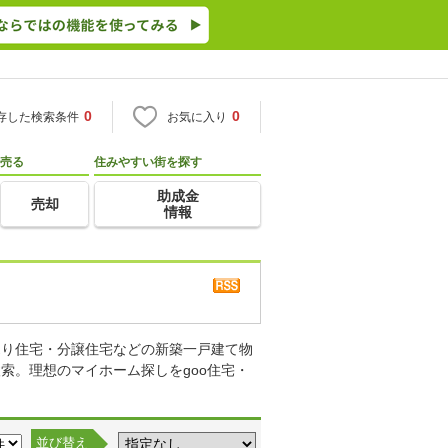
0
0
存した検索条件
お気に入り
売る
住みやすい街を探す
助成金
売却
情報
売り住宅・分譲住宅などの新築一戸建て物
索。理想のマイホーム探しをgoo住宅・
並び替え