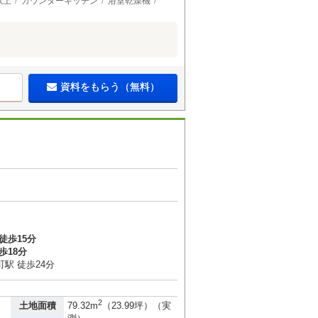
以上
カウンターキッチン
浴室乾燥機
資料をもらう（無料）
２
徒歩15分
歩18分
駅 徒歩24分
2
土地面積
79.32m
（23.99坪）（実