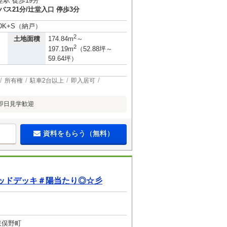
駅 徒歩19分
バス21分/辻堂入口 停歩3分
LDK+S（納戸）
2
土地面積
174.84m
～
2
197.19m
（52.88坪～
59.64坪）
所有権
駐車2台以上
即入居可
♪即日見学歓迎
資料をもらう（無料）
ッドデッキ＃陽当たり◎☆彡
東俣野町