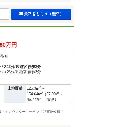
資料をもらう（無料）
180万円
影取町
バス13分/鉄砲宿 停歩2分
バス23分/鉄砲宿 停歩3分
2
土地面積
125.3m
～
2
154.64m
（37.90坪～
46.77坪）（実測）
以上
カウンターキッチン
浴室乾燥機