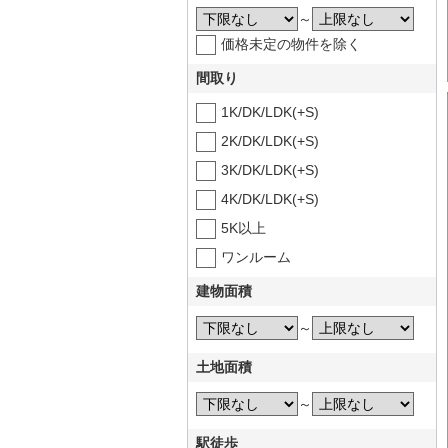
～
価格未定の物件を除く
間取り
1K/DK/LDK(+S)
2K/DK/LDK(+S)
3K/DK/LDK(+S)
4K/DK/LDK(+S)
5K以上
ワンルーム
建物面積
～
土地面積
～
駅徒歩