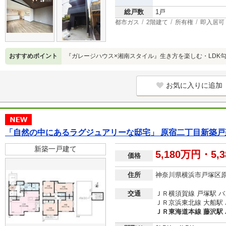
総戸数
1戸
都市ガス
2階建て
所有権
即入居可
おすすめポイント
『ガレージハウス×湘南スタイル』生き方を楽しむ・LDK勾
お気に入りに追加
「自然の中にあるラグジュアリーな邸宅」 原宿二丁目新築戸
新築一戸建て
5,180万円・5,
価格
住所
神奈川県横浜市戸塚区
交通
ＪＲ横須賀線 戸塚駅 バ
ＪＲ京浜東北線 大船駅 バ
ＪＲ東海道本線 藤沢駅 