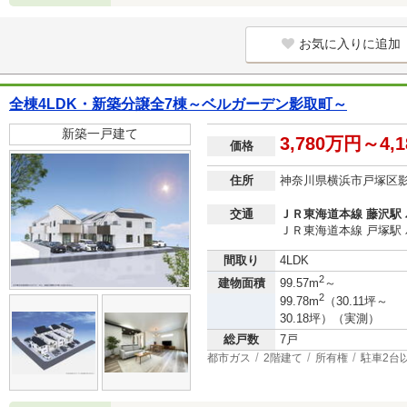
お気に入りに追加
全棟4LDK・新築分譲全7棟～ベルガーデン影取町～
新築一戸建て
3,780万円～4,
価格
住所
神奈川県横浜市戸塚区
交通
ＪＲ東海道本線 藤沢駅 
ＪＲ東海道本線 戸塚駅 
間取り
4LDK
2
建物面積
99.57m
～
2
99.78m
（30.11坪～
30.18坪）（実測）
総戸数
7戸
都市ガス
2階建て
所有権
駐車2台