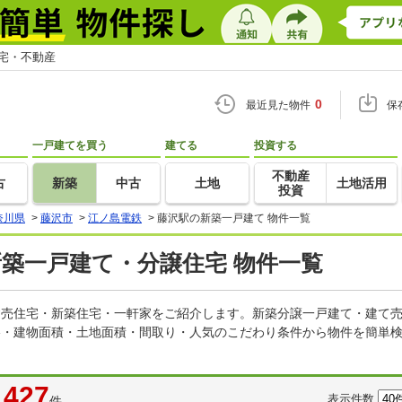
住宅・不動産
0
最近見た物件
保
一戸建てを買う
建てる
投資する
不動産
古
新築
中古
土地
土地活用
投資
奈川県
>
藤沢市
>
江ノ島電鉄
>
藤沢駅の新築一戸建て 物件一覧
新築一戸建て・分譲住宅 物件一覧
の建売住宅・新築住宅・一軒家をご紹介します。新築分譲一戸建て・建て
格・建物面積・土地面積・間取り・人気のこだわり条件から物件を簡単検
427
表示件数
件