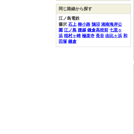
同じ路線から探す
江ノ島電鉄
藤沢
石上
柳小路
鵠沼
湘南海岸公
園
江ノ島
腰越
鎌倉高校前
七里ヶ
浜
稲村ヶ崎
極楽寺
長谷
由比ヶ浜
和
田塚
鎌倉