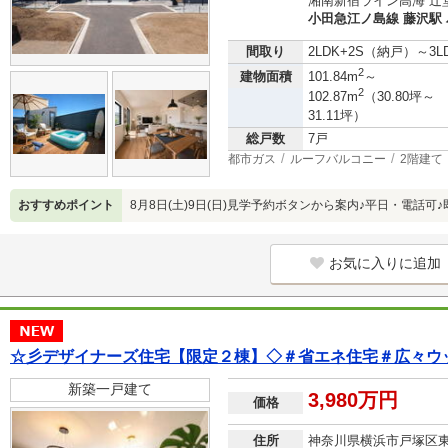
湘南新宿ライン高海 辻堂
小田急江ノ島線 藤沢駅 
間取り
2LDK+2S（納戸）～3
2
建物面積
101.84m
～
2
102.87m
（30.80坪～
31.11坪）
総戸数
7戸
都市ガス
ルーフバルコニー
2階建て
おすすめポイント
8月8日(土)9日(日)見学予約ボタンから案内♪平日・電話可
お気に入りに追加
☆彡デザイナーズ住宅【限定２棟】◇＃省エネ住宅＃広々ウ
新築一戸建て
3,980万円
価格
住所
神奈川県横浜市戸塚区