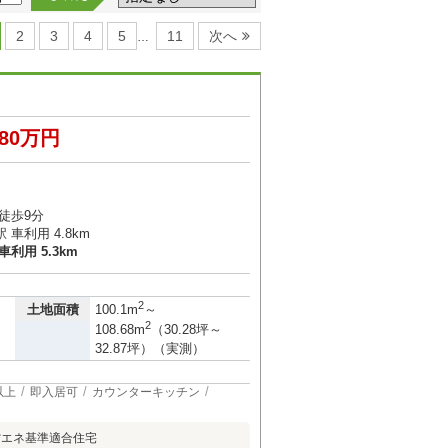
2
3
4
5
11
次へ
…
980万円
３
徒歩9分
車利用 4.8km
利用 5.3km
2
土地面積
100.1m
～
2
108.68m
（30.28坪～
32.87坪）（実測）
以上
即入居可
カウンターキッチン
省エネ基準適合住宅