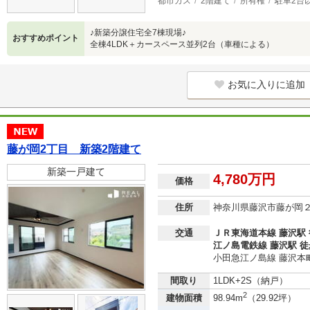
都市ガス
2階建て
所有権
駐車2台
♪新築分譲住宅全7棟現場♪
おすすめポイント
全棟4LDK＋カースペース並列2台（車種による）
お気に入りに追加
藤が岡2丁目 新築2階建て
新築一戸建て
4,780万円
価格
住所
神奈川県藤沢市藤が岡
交通
ＪＲ東海道本線 藤沢駅 
江ノ島電鉄線 藤沢駅 徒
小田急江ノ島線 藤沢本町
間取り
1LDK+2S（納戸）
2
建物面積
98.94m
（29.92坪）