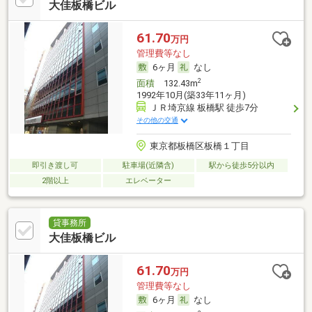
大佳板橋ビル
61.70
万円
管理費等なし
6ヶ月
なし
2
面積
132.43m
1992年10月(築33年11ヶ月)
ＪＲ埼京線 板橋駅 徒歩7分
その他の交通
東京都板橋区板橋１丁目
即引き渡し可
駐車場(近隣含)
駅から徒歩5分以内
2階以上
エレベーター
貸事務所
大佳板橋ビル
61.70
万円
管理費等なし
6ヶ月
なし