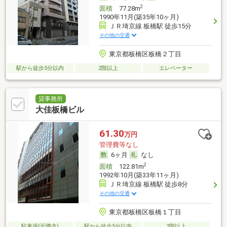
2
面積
77.28m
1990年11月(築35年10ヶ月)
ＪＲ埼京線 板橋駅 徒歩15分
その他の交通
東京都板橋区板橋２丁目
駅から徒歩5分以内
2階以上
エレベーター
貸事務所
大佳板橋ビル
61.30
万円
管理費等なし
6ヶ月
なし
2
面積
122.81m
1992年10月(築33年11ヶ月)
ＪＲ埼京線 板橋駅 徒歩8分
その他の交通
東京都板橋区板橋１丁目
駐車場(近隣含)
駅から徒歩5分以内
2階以上