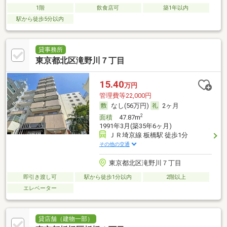
1階
飲食店可
築1年以内
駅から徒歩5分以内
貸事務所
東京都北区滝野川７丁目
15.40
万円
管理費等22,000円
なし(56万円)
2ヶ月
2
面積
47.87m
1991年3月(築35年6ヶ月)
ＪＲ埼京線 板橋駅 徒歩1分
その他の交通
東京都北区滝野川７丁目
即引き渡し可
駅から徒歩1分以内
2階以上
エレベーター
貸店舗（建物一部）