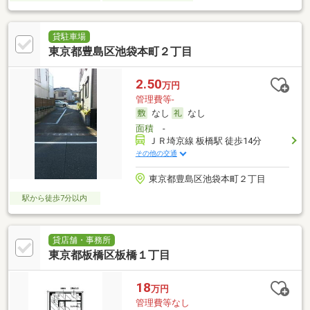
貸駐車場
東京都豊島区池袋本町２丁目
2.50
万円
管理費等-
なし
なし
面積
-
ＪＲ埼京線 板橋駅 徒歩14分
その他の交通
東京都豊島区池袋本町２丁目
駅から徒歩7分以内
貸店舗・事務所
東京都板橋区板橋１丁目
18
万円
管理費等なし