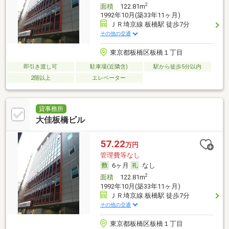
2
面積
122.81m
1992年10月(築33年11ヶ月)
ＪＲ埼京線 板橋駅 徒歩7分
その他の交通
東京都板橋区板橋１丁目
即引き渡し可
駐車場(近隣含)
駅から徒歩5分以内
2階以上
エレベーター
貸事務所
大佳板橋ビル
57.22
万円
管理費等なし
6ヶ月
なし
2
面積
122.81m
1992年10月(築33年11ヶ月)
ＪＲ埼京線 板橋駅 徒歩7分
その他の交通
東京都板橋区板橋１丁目