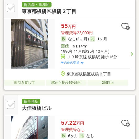
貸店舗・事務所
東京都板橋区板橋２丁目
55
万円
管理費等22,000円
なし(3ヶ月)
1ヶ月
2
面積
91.14m
1990年11月(築35年10ヶ月)
ＪＲ埼京線 板橋駅 徒歩15分
その他の交通
東京都板橋区板橋２丁目
即引き渡し可
駅から徒歩5分以内
2階以上
貸事務所
大佳板橋ビル
57.22
万円
管理費等なし
6ヶ月
なし