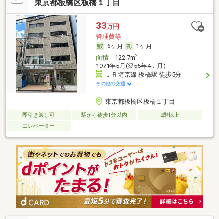
東京都板橋区板橋１丁目
33
万円
管理費等-
6ヶ月
1ヶ月
2
面積
122.7m
1971年5月(築55年4ヶ月)
ＪＲ埼京線 板橋駅 徒歩5分
その他の交通
東京都板橋区板橋１丁目
即引き渡し可
駅から徒歩1分以内
2階以上
エレベーター