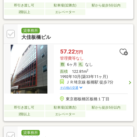
即引き渡し可
駐車場(近隣含)
駅から徒歩5分以内
2階以上
エレベーター
貸事務所
大佳板橋ビル
57.22
万円
管理費等なし
6ヶ月
なし
2
面積
122.81m
1992年10月(築33年11ヶ月)
ＪＲ埼京線 板橋駅 徒歩7分
その他の交通
東京都板橋区板橋１丁目
即引き渡し可
駐車場(近隣含)
駅から徒歩5分以内
2階以上
エレベーター
貸事務所