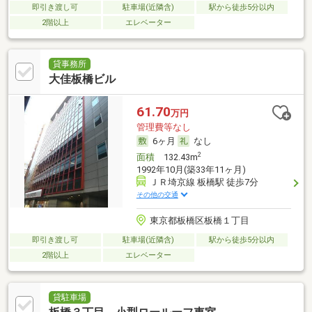
即引き渡し可
駐車場(近隣含)
駅から徒歩5分以内
2階以上
エレベーター
貸事務所
大佳板橋ビル
61.70
万円
管理費等なし
6ヶ月
なし
2
面積
132.43m
1992年10月(築33年11ヶ月)
ＪＲ埼京線 板橋駅 徒歩7分
その他の交通
東京都板橋区板橋１丁目
即引き渡し可
駐車場(近隣含)
駅から徒歩5分以内
2階以上
エレベーター
貸駐車場