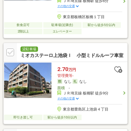
ＪＲ埼京線 板橋駅 徒歩6分
その他の交通
東京都板橋区板橋１丁目
飲食店可
駐車場(近隣含)
駅から徒歩5分以内
2階以上
エレベーター
貸駐車場
ミオカステーロ上池袋Ｉ 小型ミドルルーフ車室
2.70
万円
管理費等-
なし
なし
面積
-
ＪＲ埼京線 板橋駅 徒歩9分
その他の交通
東京都豊島区上池袋４丁目
即引き渡し可
駅から徒歩10分以内