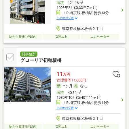
2
面積
121.16m
1993年2月(築33年7ヶ月)
ＪＲ埼京線 板橋駅 徒歩13分
その他の交通
東京都板橋区板橋２丁目
駅から徒歩1分以内
2階以上
エレベーター
貸事務所
グローリア初穂板橋
11
万円
管理費等11,000円
2ヶ月
なし
2
面積
40.31m
1985年10月(築40年11ヶ月)
ＪＲ埼京線 板橋駅 徒歩14分
その他の交通
東京都板橋区板橋２丁目
駅から徒歩5分以内
2階以上
エレベーター