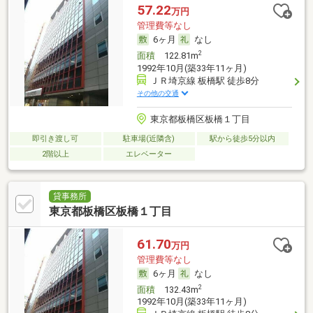
57.22
万円
管理費等なし
6ヶ月
なし
2
面積
122.81m
1992年10月(築33年11ヶ月)
ＪＲ埼京線 板橋駅 徒歩8分
その他の交通
東京都板橋区板橋１丁目
即引き渡し可
駐車場(近隣含)
駅から徒歩5分以内
2階以上
エレベーター
貸事務所
東京都板橋区板橋１丁目
61.70
万円
管理費等なし
6ヶ月
なし
2
面積
132.43m
1992年10月(築33年11ヶ月)