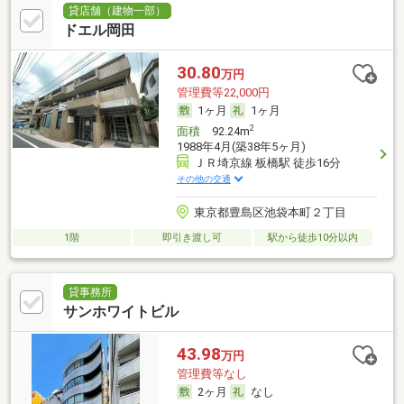
貸店舗（建物一部）
ドエル岡田
30.80
万円
管理費等22,000円
1ヶ月
1ヶ月
2
面積
92.24m
1988年4月(築38年5ヶ月)
ＪＲ埼京線 板橋駅 徒歩16分
その他の交通
東京都豊島区池袋本町２丁目
1階
即引き渡し可
駅から徒歩10分以内
貸事務所
サンホワイトビル
43.98
万円
管理費等なし
2ヶ月
なし