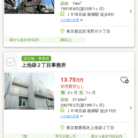
2
面積
74m
1991年8月(築35年1ヶ月)
ＪＲ埼京線 板橋駅 徒歩8分
その他の交通
東京都北区滝野川５丁目
駅から徒歩5分以内
2階以上
貸店舗・事務所
上池袋２丁目事務所
13.75
万円
管理費等なし
2ヶ月
1ヶ月
2
面積
37.65m
2007年2月(築19年7ヶ月)
ＪＲ埼京線 板橋駅 徒歩15分
その他の交通
東京都豊島区上池袋２丁目
1階
即引き渡し可
駅から徒歩10分以内