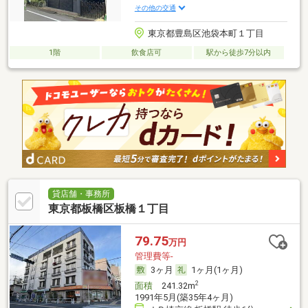
その他の交通
東京都豊島区池袋本町１丁目
1階
飲食店可
駅から徒歩7分以内
貸店舗・事務所
東京都板橋区板橋１丁目
79.75
万円
管理費等-
3ヶ月
1ヶ月(1ヶ月)
2
面積
241.32m
1991年5月(築35年4ヶ月)