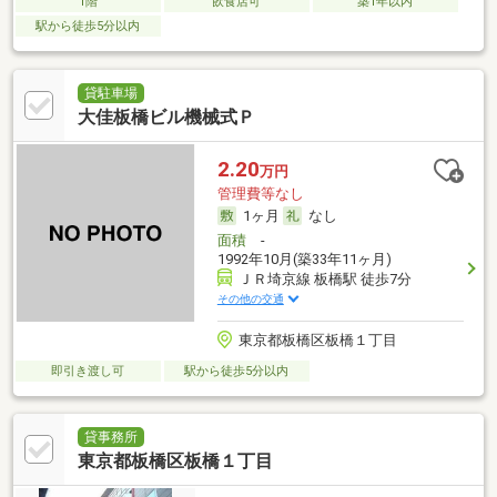
1階
飲食店可
築1年以内
駅から徒歩5分以内
貸駐車場
大佳板橋ビル機械式Ｐ
2.20
万円
管理費等なし
1ヶ月
なし
面積
-
1992年10月(築33年11ヶ月)
ＪＲ埼京線 板橋駅 徒歩7分
その他の交通
東京都板橋区板橋１丁目
即引き渡し可
駅から徒歩5分以内
貸事務所
東京都板橋区板橋１丁目