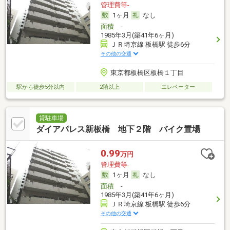
管理費等-
1ヶ月
なし
面積
-
1985年3月(築41年6ヶ月)
ＪＲ埼京線 板橋駅 徒歩6分
その他の交通
東京都板橋区板橋１丁目
駅から徒歩5分以内
2階以上
エレベーター
貸駐車場
ダイアパレス新板橋 地下２階 バイク置場
0.99
万円
管理費等-
1ヶ月
なし
面積
-
1985年3月(築41年6ヶ月)
ＪＲ埼京線 板橋駅 徒歩6分
その他の交通