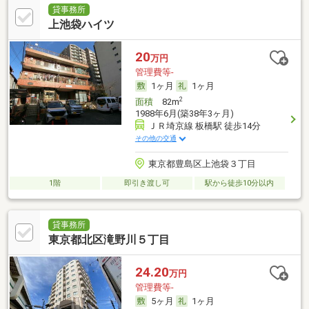
貸事務所
上池袋ハイツ
20
万円
管理費等-
1ヶ月
1ヶ月
2
面積
82m
1988年6月(築38年3ヶ月)
ＪＲ埼京線 板橋駅 徒歩14分
その他の交通
東京都豊島区上池袋３丁目
1階
即引き渡し可
駅から徒歩10分以内
貸事務所
東京都北区滝野川５丁目
24.20
万円
管理費等-
5ヶ月
1ヶ月