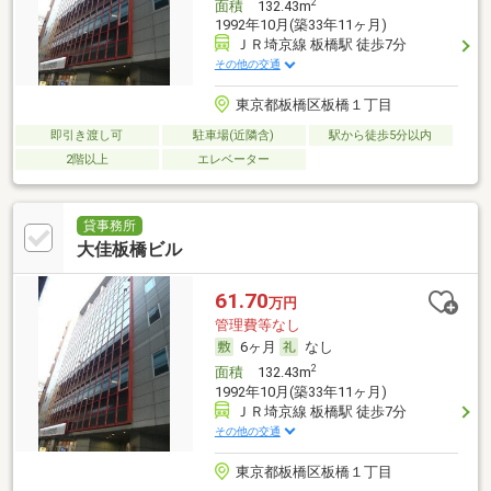
2
面積
132.43m
1992年10月(築33年11ヶ月)
ＪＲ埼京線 板橋駅 徒歩7分
その他の交通
東京都板橋区板橋１丁目
即引き渡し可
駐車場(近隣含)
駅から徒歩5分以内
2階以上
エレベーター
貸事務所
大佳板橋ビル
61.70
万円
管理費等なし
6ヶ月
なし
2
面積
132.43m
1992年10月(築33年11ヶ月)
ＪＲ埼京線 板橋駅 徒歩7分
その他の交通
東京都板橋区板橋１丁目