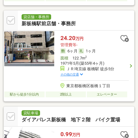
貸店舗・事務所
新板橋駅前店舗・事務所
24.20
万円
管理費等-
6ヶ月
1ヶ月
2
面積
122.7m
1971年5月(築55年4ヶ月)
ＪＲ埼京線 板橋駅 徒歩5分
その他の交通
東京都板橋区板橋１丁目
駅から徒歩1分以内
2階以上
エレベーター
貸駐車場
ダイアパレス新板橋 地下２階 バイク置場
0.99
万円