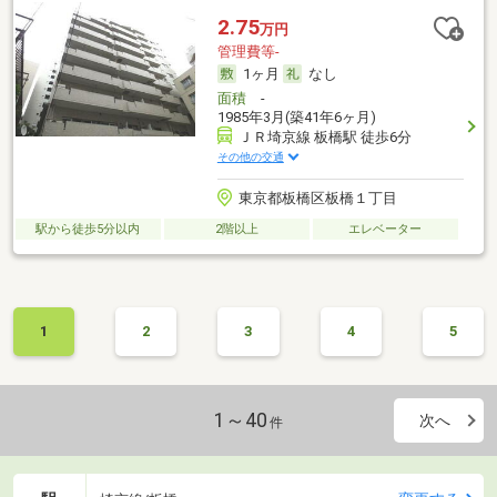
2.75
万円
管理費等-
1ヶ月
なし
面積
-
1985年3月(築41年6ヶ月)
ＪＲ埼京線 板橋駅 徒歩6分
その他の交通
東京都板橋区板橋１丁目
駅から徒歩5分以内
2階以上
エレベーター
1
2
3
4
5
1～40
次へ
件