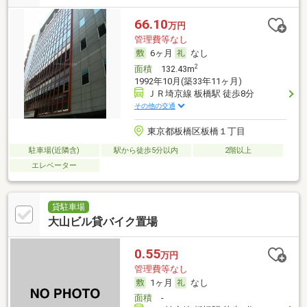
66.10
万円
管理費等なし
6ヶ月
なし
2
面積
132.43m
1992年10月(築33年11ヶ月)
ＪＲ埼京線 板橋駅 徒歩8分
その他の交通
東京都板橋区板橋１丁目
駐車場(近隣含)
駅から徒歩5分以内
2階以上
エレベーター
貸駐車場
大山ビル貸バイク置場
0.55
万円
管理費等なし
1ヶ月
なし
面積
-