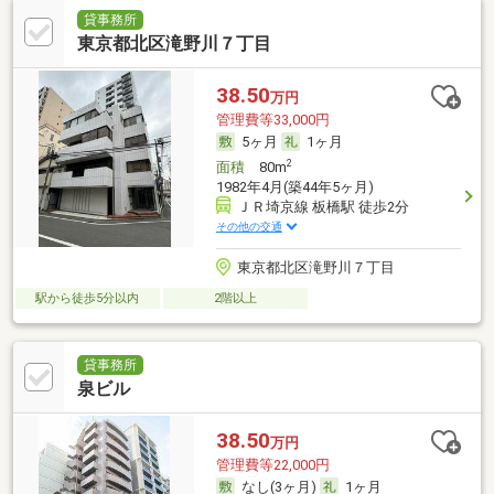
貸事務所
東京都北区滝野川７丁目
38.50
万円
管理費等33,000円
5ヶ月
1ヶ月
2
面積
80m
1982年4月(築44年5ヶ月)
ＪＲ埼京線 板橋駅 徒歩2分
その他の交通
東京都北区滝野川７丁目
駅から徒歩5分以内
2階以上
貸事務所
泉ビル
38.50
万円
管理費等22,000円
なし(3ヶ月)
1ヶ月