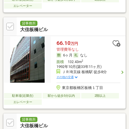
エレベーター
貸事務所
大佳板橋ビル
66.10
万円
管理費等なし
6ヶ月
なし
2
面積
132.43m
1992年10月(築33年11ヶ月)
ＪＲ埼京線 板橋駅 徒歩8分
その他の交通
東京都板橋区板橋１丁目
駐車場(近隣含)
駅から徒歩5分以内
2階以上
エレベーター
貸事務所
大佳板橋ビル