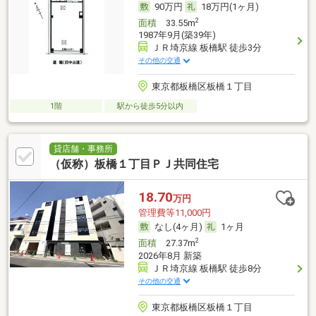
90万円
18万円(1ヶ月)
2
面積
33.55m
1987年9月(築39年)
ＪＲ埼京線 板橋駅 徒歩3分
その他の交通
東京都板橋区板橋１丁目
1階
駅から徒歩5分以内
貸店舗・事務所
（仮称）板橋１丁目ＰＪ共同住宅
18.70
万円
管理費等11,000円
なし(4ヶ月)
1ヶ月
2
面積
27.37m
2026年8月 新築
ＪＲ埼京線 板橋駅 徒歩8分
その他の交通
東京都板橋区板橋１丁目