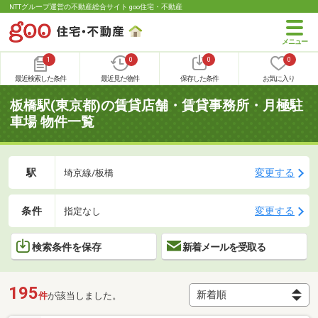
NTTグループ運営の不動産総合サイト goo住宅・不動産
1
0
0
0
最近検索した条件
最近見た物件
保存した条件
お気に入り
板橋駅(東京都)の賃貸店舗・賃貸事務所・月極駐
車場 物件一覧
駅
変更する
埼京線/板橋
条件
変更する
指定なし
検索条件を保存
新着メールを受取る
195
件
が該当しました。