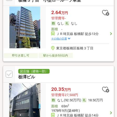
板橋３丁目 小型ロールーフ車室
2.64
万円
管理費等-
なし
なし
面積
-
ＪＲ埼京線 板橋駅 徒歩13分
その他の交通
東京都板橋区板橋３丁目
即引き渡し可
駅から徒歩5分以内
貸店舗（建物一部）
栃澤ビル
20.35
万円
管理費等27,500円
なし(92.50万円)
18.50万円
2
面積
65m
1978年9月(築48年)
ＪＲ埼京線 板橋駅 徒歩14分