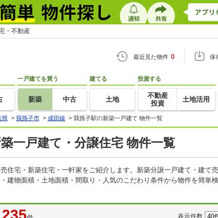
住宅・不動産
0
最近見た物件
保
一戸建てを買う
建てる
投資する
不動産
古
新築
中古
土地
土地活用
投資
葉県
>
我孫子市
>
成田線
>
我孫子駅の新築一戸建て 物件一覧
新築一戸建て・分譲住宅 物件一覧
の建売住宅・新築住宅・一軒家をご紹介します。新築分譲一戸建て・建て
格・建物面積・土地面積・間取り・人気のこだわり条件から物件を簡単検
235
表示件数
件