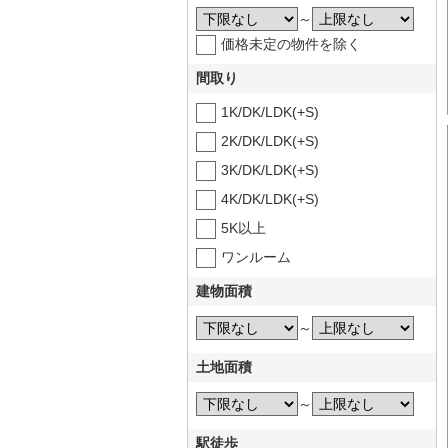
～
価格未定の物件を除く
間取り
1K/DK/LDK(+S)
2K/DK/LDK(+S)
3K/DK/LDK(+S)
4K/DK/LDK(+S)
5K以上
ワンルーム
建物面積
～
土地面積
～
駅徒歩