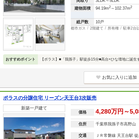
間取り
3LDK～5LDK
2
2
建物面積
94.19m
～102.37m
総戸数
10戸
都市ガス
2階建て
所有権
駐車2台
おすすめポイント
【ポラス】■「我孫子」駅徒歩15分■高台×ひな壇地に誕生
お気に入りに追加
ポラスの分譲住宅 リーズン天王台3次販売
新築一戸建て
4,280万円～5,
価格
住所
千葉県我孫子市高野山
交通
ＪＲ常磐線 天王台駅 徒