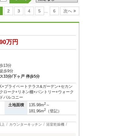
2
3
4
5
6
次へ
…
190万円
歩13分
徒歩9分
ス33分/下ヶ戸 停歩5分
LDK+プライベートテラス&ガーデン+セカン
クローク+リネン棚+パントリー+ウォーク
ドバルコニー
2
土地面積
135.98m
～
2
181.96m
（登記）
以上
カウンターキッチン
浴室乾燥機