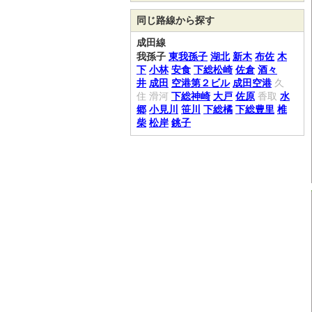
同じ路線から探す
成田線
我孫子
東我孫子
湖北
新木
布佐
木
下
小林
安食
下総松崎
佐倉
酒々
井
成田
空港第２ビル
成田空港
久
住
滑河
下総神崎
大戸
佐原
香取
水
郷
小見川
笹川
下総橘
下総豊里
椎
柴
松岸
銚子