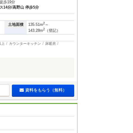
徒歩19分
ス14分/高野山 停歩5分
2
土地面積
135.51m
～
2
143.28m
（登記）
以上
カウンターキッチン
床暖房
資料をもらう（無料）