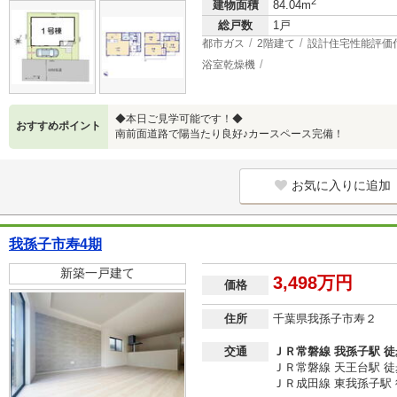
2
建物面積
84.04m
総戸数
1戸
都市ガス
2階建て
設計住宅性能評価
浴室乾燥機
◆本日ご見学可能です！◆
おすすめポイント
南前面道路で陽当たり良好♪カースペース完備！
お気に入りに追加
我孫子市寿4期
新築一戸建て
3,498万円
価格
住所
千葉県我孫子市寿２
交通
ＪＲ常磐線 我孫子駅 徒
ＪＲ常磐線 天王台駅 徒
ＪＲ成田線 東我孫子駅 