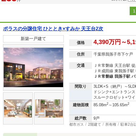
1
ポラスの分譲住宅 ひととき×すみか 天王台2次
新築一戸建て
4,390万円～5,
価格
住所
千葉県我孫子市下ケ戸
交通
ＪＲ常磐線 天王台駅 徒
ＪＲ成田線 東我孫子駅 
ＪＲ常磐線 我孫子駅 バ
間取り
3LDK+S（納戸）～5
ドシンク+エントランス
スルークロゼット+ワイ
2
2
建物面積
85.08m
～105.65m
総戸数
9戸
都市ガス
2階建て
所有権
駐車2台