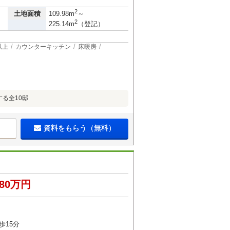
2
土地面積
109.98m
～
2
225.14m
（登記）
以上
カウンターキッチン
床暖房
する全10邸
資料をもらう（無料）
080万円
歩15分