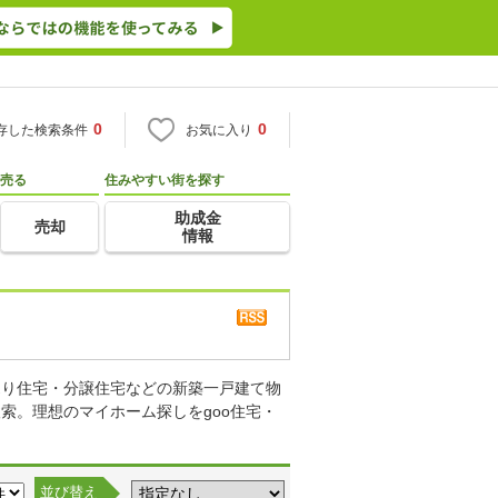
0
0
存した検索条件
お気に入り
売る
住みやすい街を探す
助成金
売却
情報
売り住宅・分譲住宅などの新築一戸建て物
索。理想のマイホーム探しをgoo住宅・
並び替え