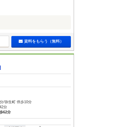
資料をもらう（無料）
期
分/弥生町 停歩10分
42分
歩62分