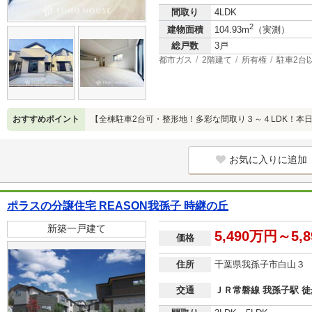
間取り
4LDK
2
建物面積
104.93m
（実測）
総戸数
3戸
都市ガス
2階建て
所有権
駐車2台
おすすめポイント
【全棟駐車2台可・整形地！多彩な間取り３～４LDK！本
お気に入りに追加
ポラスの分譲住宅 REASON我孫子 時継の丘
新築一戸建て
5,490万円～5,
価格
住所
千葉県我孫子市白山３
交通
ＪＲ常磐線 我孫子駅 徒