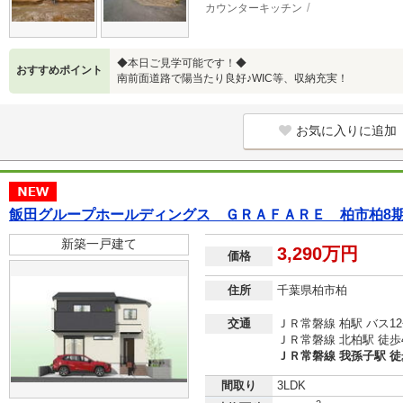
カウンターキッチン
◆本日ご見学可能です！◆
おすすめポイント
南前面道路で陽当たり良好♪WIC等、収納充実！
お気に入りに追加
飯田グループホールディングス ＧＲＡＦＡＲＥ 柏市柏8
新築一戸建て
3,290万円
価格
住所
千葉県柏市柏
交通
ＪＲ常磐線 柏駅 バス12
ＪＲ常磐線 北柏駅 徒歩
ＪＲ常磐線 我孫子駅 徒
間取り
3LDK