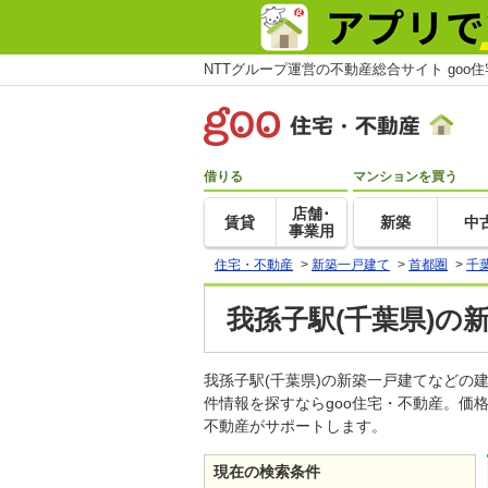
NTTグループ運営の不動産総合サイト goo
借りる
マンションを買う
店舗･
賃貸
新築
中
事業用
住宅・不動産
>
新築一戸建て
>
首都圏
>
千
我孫子駅(千葉県)の
我孫子駅(千葉県)の新築一戸建てなど
件情報を探すならgoo住宅・不動産。価
不動産がサポートします。
現在の検索条件