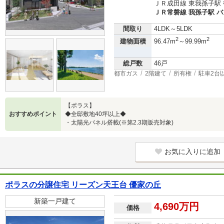
ＪＲ成田線 東我孫子駅 
ＪＲ常磐線 我孫子駅 バ
間取り
4LDK～5LDK
2
2
建物面積
96.47m
～99.99m
総戸数
46戸
都市ガス
2階建て
所有権
駐車2台
【ポラス】
おすすめポイント
◆全邸敷地40坪以上◆
・太陽光パネル搭載(※第2.3期販売対象)
お気に入りに追加
ポラスの分譲住宅 リーズン天王台 優家の丘
新築一戸建て
4,690万円
価格