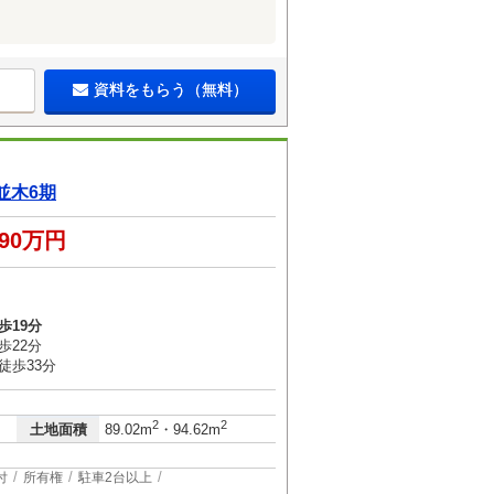
資料をもらう（無料）
並木6期
490万円
歩19分
歩22分
徒歩33分
2
2
土地面積
89.02m
・94.62m
付
所有権
駐車2台以上