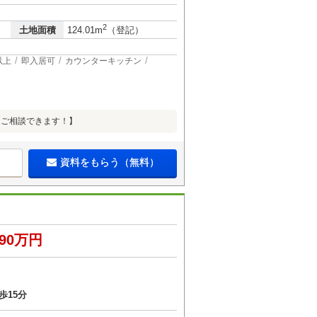
2
土地面積
124.01m
（登記）
以上
即入居可
カウンターキッチン
日ご相談できます！】
資料をもらう（無料）
890万円
歩15分