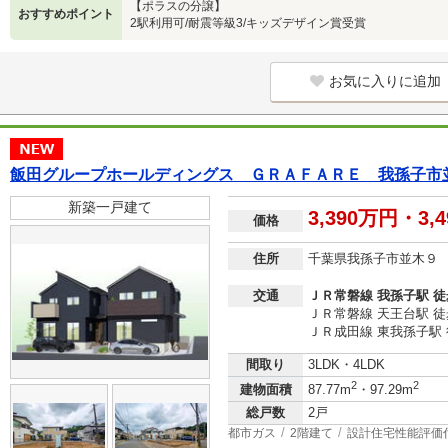
【ポラスの分譲】
おすすめポイント
2駅利用可/耐震等級3/キッズデザイン賞受賞
お気に入りに追加
飯田グループホールディングス ＧＲＡＦＡＲＥ 我孫子市
新築一戸建て
3,390万円・3,
価格
住所
千葉県我孫子市並木９
交通
ＪＲ常磐線 我孫子駅 徒
ＪＲ常磐線 天王台駅 徒
ＪＲ成田線 東我孫子駅 
間取り
3LDK・4LDK
2
2
建物面積
87.77m
・97.29m
総戸数
2戸
都市ガス
2階建て
設計住宅性能評価