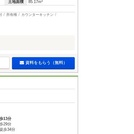
2
土地面積
85.17m
付
所有権
カウンターキッチン
資料をもらう（無料）
歩13分
歩29分
徒歩34分