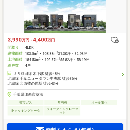
3,990
4,400
万円・
万円
間取り
4LDK
建物面積
2
2
103.5m
・108.88m
31.30坪・32.93坪
土地面積
2
2
184.53m
・192.37m
55.82坪・58.19坪
総戸数
4戸
ＪＲ成田線 木下駅 徒歩48分
北総線 千葉ニュータウン中央駅 徒歩36分
北総線 印西牧の原駅 徒歩43分
千葉県印西市草深
都市ガス
所有権
オール電化
ウォークインクローゼ
IHクッキングヒータ
ット