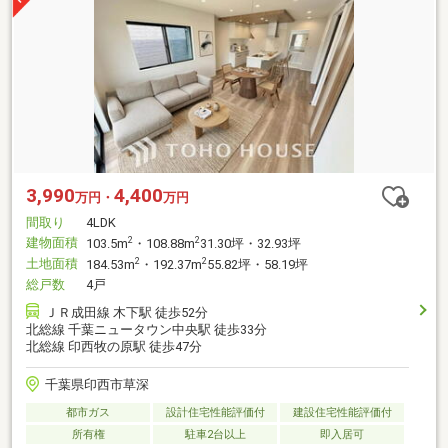
3,990
4,400
万円・
万円
間取り
4LDK
建物面積
2
2
103.5m
・108.88m
31.30坪・32.93坪
土地面積
2
2
184.53m
・192.37m
55.82坪・58.19坪
総戸数
4戸
ＪＲ成田線 木下駅 徒歩52分
北総線 千葉ニュータウン中央駅 徒歩33分
北総線 印西牧の原駅 徒歩47分
千葉県印西市草深
都市ガス
設計住宅性能評価付
建設住宅性能評価付
所有権
駐車2台以上
即入居可