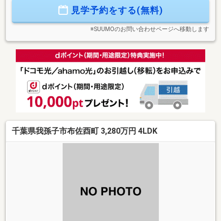
得◎■並列で車を2台停められるカースペースを確保自己資金
見学予約をする(無料)
ゼロからの購入相談もトータルサポートします！住み替え・
売却のご相談もワンストップで対応可能ですお気軽にお問い
合わせください！
※SUUMOのお問い合わせページへ移動します
千葉県我孫子市布佐酉町 3,280万円 4LDK