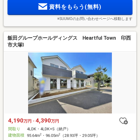
資料をもらう(無料)
※SUUMOのお問い合わせページへ移動します
飯田グループホールディングス Heartful Town 印西
市大塚Ⅰ
4,190
4,390
万円・
万円
間取り
4LDK・4LDK+S（納戸）
建物面積
2
2
95.64m
・96.05m
（28.93坪・29.05坪）