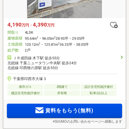
4,190
4,390
万円・
万円
間取り
4LDK
建物面積
2
2
95.64m
・96.05m
28.93坪・29.05坪
土地面積
2
2
120.12m
・125.81m
36.33坪・38.05坪
総戸数
2戸
ＪＲ成田線 木下駅 徒歩55分
北総線 千葉ニュータウン中央駅 徒歩24分
北総線 印西牧の原駅 徒歩55分
千葉県印西市大塚３
都市ガス
2階建て
設計住宅性能評価付
建設住宅性能評価付
所有権
駐車2台以上
資料をもらう(無料)
※SUUMOのお問い合わせページへ移動します