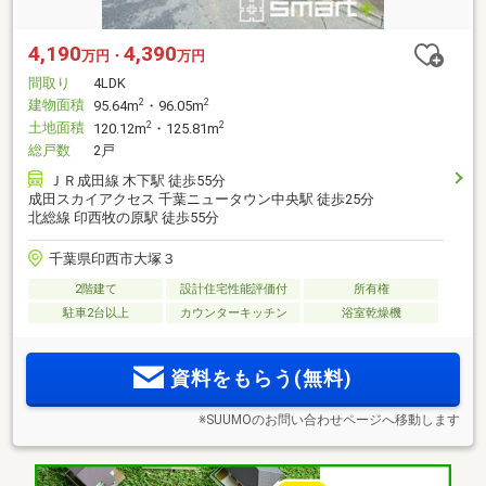
4,190
4,390
万円・
万円
間取り
4LDK
建物面積
2
2
95.64m
・96.05m
土地面積
2
2
120.12m
・125.81m
総戸数
2戸
ＪＲ成田線 木下駅 徒歩55分
成田スカイアクセス 千葉ニュータウン中央駅 徒歩25分
北総線 印西牧の原駅 徒歩55分
千葉県印西市大塚３
2階建て
設計住宅性能評価付
所有権
駐車2台以上
カウンターキッチン
浴室乾燥機
資料をもらう(無料)
※SUUMOのお問い合わせページへ移動します