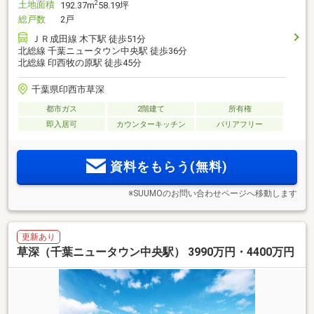
土地面積
2
192.37m
58.19坪
総戸数
2戸
ＪＲ成田線 木下駅 徒歩51分
北総線 千葉ニュータウン中央駅 徒歩36分
北総線 印西牧の原駅 徒歩45分
千葉県印西市草深
都市ガス
2階建て
所有権
即入居可
カウンターキッチン
バリアフリー
資料をもらう(無料)
※SUUMOのお問い合わせページへ移動します
更新あり
草深（千葉ニュータウン中央駅） 3990万円・4400万円