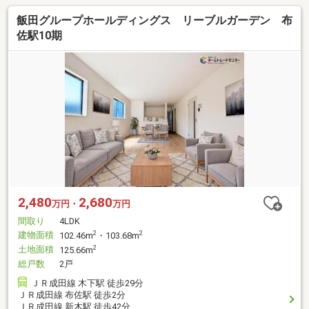
飯田グループホールディングス リーブルガーデン 布
佐駅10期
2,480
2,680
万円・
万円
間取り
4LDK
建物面積
2
2
102.46m
・103.68m
土地面積
2
125.66m
総戸数
2戸
ＪＲ成田線 木下駅 徒歩29分
ＪＲ成田線 布佐駅 徒歩2分
ＪＲ成田線 新木駅 徒歩42分