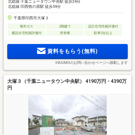
北総線 千葉ニュータウン中央駅 徒歩24分
北総線 印西牧の原駅 徒歩59分
千葉県印西市大塚３
都市ガス
2階建て
設計住宅性能評価付
建設住宅性能評価付
所有権
駐車2台以上
資料をもらう(無料)
※SUUMOのお問い合わせページへ移動します
大塚３（千葉ニュータウン中央駅） 4190万円・4390万
円