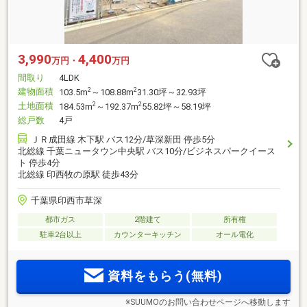
3,990
4,400
万円・
万円
間取り
4LDK
建物面積
2
2
103.5m
～108.88m
31.30坪～32.93坪
土地面積
2
2
184.53m
～192.37m
55.82坪～58.19坪
総戸数
4戸
ＪＲ成田線 木下駅 バス12分/草深新田 停歩5分
北総線 千葉ニュータウン中央駅 バス10分/ビジネスパークイース
ト 停歩4分
北総線 印西牧の原駅 徒歩43分
千葉県印西市草深
都市ガス
2階建て
所有権
駐車2台以上
カウンターキッチン
オール電化
資料をもらう(無料)
※SUUMOのお問い合わせページへ移動します