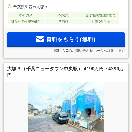
千葉県印西市大塚３
都市ガス
2階建て
設計住宅性能評価付
建設住宅性能評価付
所有権
駐車2台以上
資料をもらう(無料)
※SUUMOのお問い合わせページへ移動します
大塚３（千葉ニュータウン中央駅） 4190万円・4390万
円