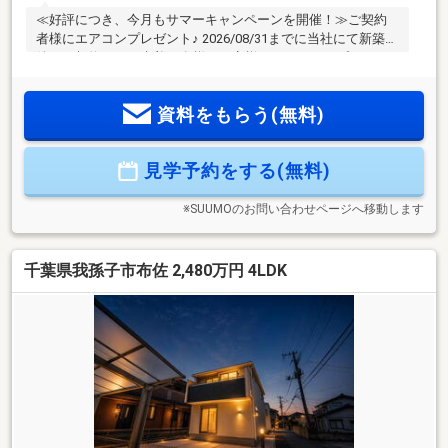
≪好評につき、今月もサマーキャンペーンを開催！≫ご契約
者様にエアコンプレゼント♪ 2026/08/31までに当社にて新築物
件をご契約頂いた先着10名様のお客様にエアコンをプレゼン
トさせて頂きます♪■布佐駅まで徒歩2分◎毎日の通勤通学にも
大変便利です。■長期優良住宅認定や住宅性能評価書を取得！
資料をもらう(無料)
高い品質と性能を誇る安心の住まい♪■出し入れがスムーズな
並列2台分の駐車スペースを確保。自己資金ゼロからの購入相
談もトータルサポートします！住み替え・売却のご相談もワ
見学予約をする(無料)
ンストップで対応可能ですお気軽にお問い合わせください！
※SUUMOのお問い合わせページへ移動します
千葉県我孫子市布佐 2,480万円 4LDK