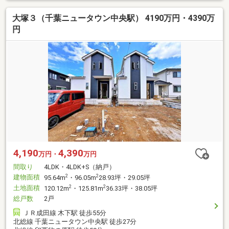
大塚３（千葉ニュータウン中央駅） 4190万円・4390万
円
4,190
4,390
万円・
万円
間取り
4LDK・4LDK+S（納戸）
建物面積
2
2
95.64m
・96.05m
28.93坪・29.05坪
土地面積
2
2
120.12m
・125.81m
36.33坪・38.05坪
総戸数
2戸
ＪＲ成田線 木下駅 徒歩55分
北総線 千葉ニュータウン中央駅 徒歩27分