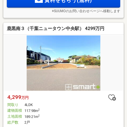
資料をもらう(無料)
※SUUMOのお問い合わせページへ移動します
鹿黒南３（千葉ニュータウン中央駅） 4299万円
4,299
万円
間取り
4LDK
建物面積
2
117.98m
土地面積
2
189.21m
総戸数
2戸