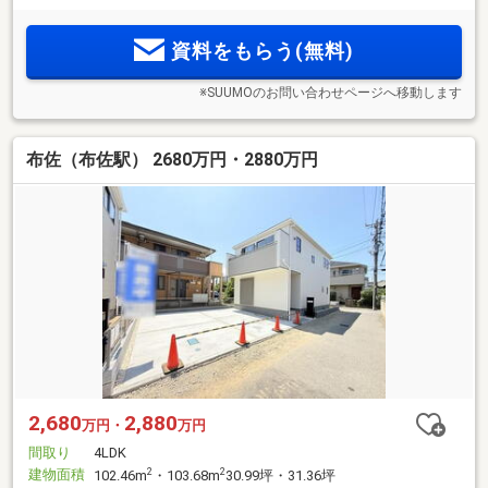
資料をもらう(無料)
※SUUMOのお問い合わせページへ移動します
布佐（布佐駅） 2680万円・2880万円
2,680
2,880
万円・
万円
間取り
4LDK
建物面積
2
2
102.46m
・103.68m
30.99坪・31.36坪