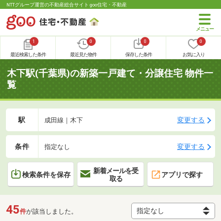
NTTグループ運営の不動産総合サイト goo住宅・不動産
1
0
0
0
最近検索した条件
最近見た物件
保存した条件
お気に入り
木下駅(千葉県)の新築一戸建て・分譲住宅 物件一
覧
駅
変更する
成田線｜木下
条件
変更する
指定なし
新着メールを受
検索条件を保存
アプリで探す
取る
45
件
が該当しました。