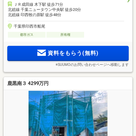
ＪＲ成田線 木下駅 徒歩71分
北総線 千葉ニュータウン中央駅 徒歩20分
北総線 印西牧の原駅 徒歩48分
千葉県印西市船尾
都市ガス
所有権
資料をもらう(無料)
※SUUMOのお問い合わせページへ移動します
鹿黒南３ 4299万円