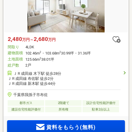
2,480
2,680
万円～
万円
間取り
4LDK
建物面積
2
2
102.46m
・103.68m
30.99坪・31.36坪
土地面積
2
125.66m
38.01坪
総戸数
2戸
ＪＲ成田線 木下駅 徒歩28分
ＪＲ成田線 布佐駅 徒歩2分
ＪＲ成田線 新木駅 徒歩44分
千葉県我孫子市布佐
都市ガス
2階建て
設計住宅性能評価付
建設住宅性能評価付
所有権
駐車2台以上
資料をもらう(無料)