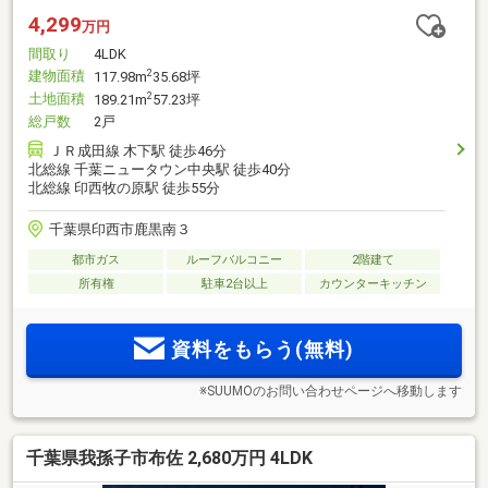
4,299
万円
間取り
4LDK
建物面積
2
117.98m
35.68坪
土地面積
2
189.21m
57.23坪
総戸数
2戸
ＪＲ成田線 木下駅 徒歩46分
北総線 千葉ニュータウン中央駅 徒歩40分
北総線 印西牧の原駅 徒歩55分
千葉県印西市鹿黒南３
都市ガス
ルーフバルコニー
2階建て
所有権
駐車2台以上
カウンターキッチン
資料をもらう(無料)
※SUUMOのお問い合わせページへ移動します
千葉県我孫子市布佐 2,680万円 4LDK