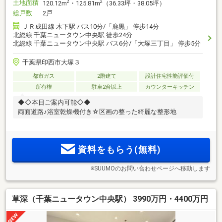
土地面積
2
2
120.12m
・125.81m
（36.33坪・38.05坪）
総戸数
2戸
ＪＲ成田線 木下駅 バス10分/「鹿黒」 停歩14分
北総線 千葉ニュータウン中央駅 徒歩24分
北総線 千葉ニュータウン中央駅 バス6分/「大塚三丁目」 停歩5分
千葉県印西市大塚３
都市ガス
2階建て
設計住宅性能評価付
所有権
駐車2台以上
カウンターキッチン
◆◇本日ご案内可能◇◆
両面道路♪浴室乾燥機付き☆区画の整った綺麗な整形地
資料をもらう(無料)
※SUUMOのお問い合わせページへ移動します
草深（千葉ニュータウン中央駅） 3990万円・4400万円