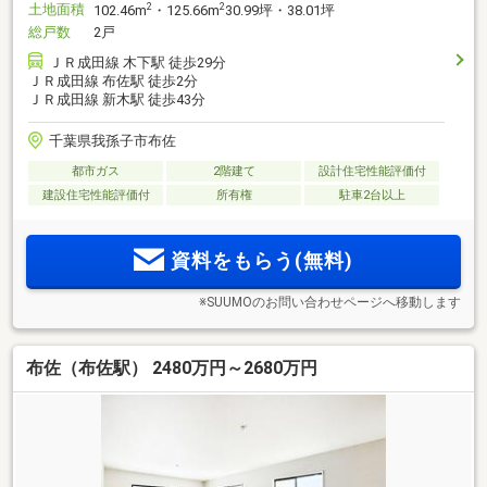
土地面積
2
2
102.46m
・125.66m
30.99坪・38.01坪
総戸数
2戸
ＪＲ成田線 木下駅 徒歩29分
ＪＲ成田線 布佐駅 徒歩2分
ＪＲ成田線 新木駅 徒歩43分
千葉県我孫子市布佐
都市ガス
2階建て
設計住宅性能評価付
建設住宅性能評価付
所有権
駐車2台以上
資料をもらう(無料)
※SUUMOのお問い合わせページへ移動します
布佐（布佐駅） 2480万円～2680万円