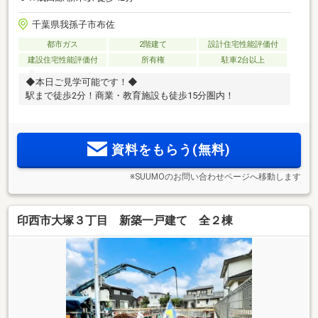
千葉県我孫子市布佐
都市ガス
2階建て
設計住宅性能評価付
建設住宅性能評価付
所有権
駐車2台以上
◆本日ご見学可能です！◆
駅まで徒歩2分！商業・教育施設も徒歩15分圏内！
資料をもらう(無料)
※SUUMOのお問い合わせページへ移動します
印西市大塚３丁目 新築一戸建て 全２棟