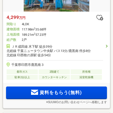
4,299
万円
間取り
4LDK
建物面積
2
117.98m
35.68坪
土地面積
2
189.21m
57.23坪
総戸数
2戸
ＪＲ成田線 木下駅 徒歩39分
北総線 千葉ニュータウン中央駅 バス13分/鹿黒南 停歩8分
北総線 印西牧の原駅 徒歩54分
千葉県印西市鹿黒南３
都市ガス
2階建て
所有権
駐車2台以上
カウンターキッチン
浴室乾燥機
資料をもらう(無料)
※SUUMOのお問い合わせページへ移動します