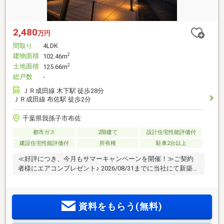
2,480
万円
間取り
4LDK
建物面積
2
102.46m
土地面積
2
125.66m
総戸数
-
ＪＲ成田線 木下駅 徒歩28分
ＪＲ成田線 布佐駅 徒歩2分
千葉県我孫子市布佐
都市ガス
2階建て
設計住宅性能評価付
建設住宅性能評価付
所有権
駐車2台以上
≪好評につき、今月もサマーキャンペーンを開催！≫ご契約
者様にエアコンプレゼント♪ 2026/08/31までに当社にて新築物
件をご契約頂いた先着10名様のお客様にエアコンをプレゼン
トさせて頂きます♪■駅まで徒歩2分という近さが魅力！電車利
用もスムーズな立地です。2沿線以上が使え生活施設も身近。
資料をもらう(無料)
通勤や通学の時間を大幅に短縮できる快適なロケーション。■
厳しい基準をクリアした長期優良住宅かつ住宅性能評価書取