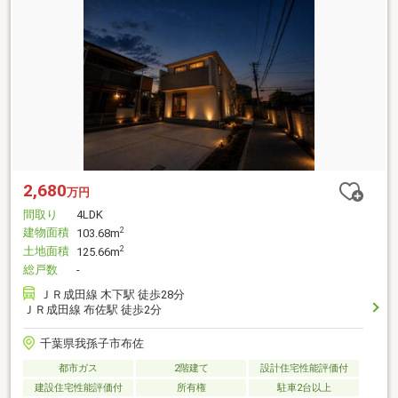
2,680
万円
間取り
4LDK
建物面積
2
103.68m
土地面積
2
125.66m
総戸数
-
ＪＲ成田線 木下駅 徒歩28分
ＪＲ成田線 布佐駅 徒歩2分
千葉県我孫子市布佐
都市ガス
2階建て
設計住宅性能評価付
建設住宅性能評価付
所有権
駐車2台以上