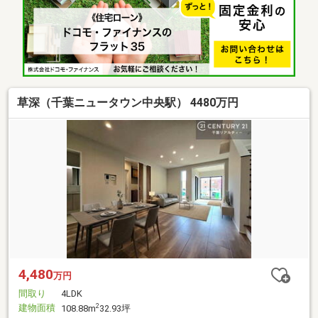
草深（千葉ニュータウン中央駅） 4480万円
4,480
万円
間取り
4LDK
建物面積
2
108.88m
32.93坪