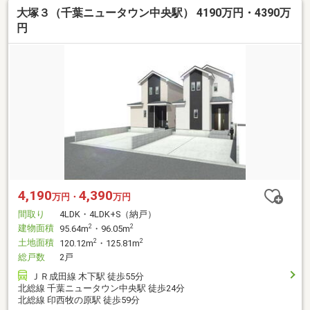
大塚３（千葉ニュータウン中央駅） 4190万円・4390万
円
4,190
4,390
万円・
万円
間取り
4LDK・4LDK+S（納戸）
建物面積
2
2
95.64m
・96.05m
土地面積
2
2
120.12m
・125.81m
総戸数
2戸
ＪＲ成田線 木下駅 徒歩55分
北総線 千葉ニュータウン中央駅 徒歩24分
北総線 印西牧の原駅 徒歩59分