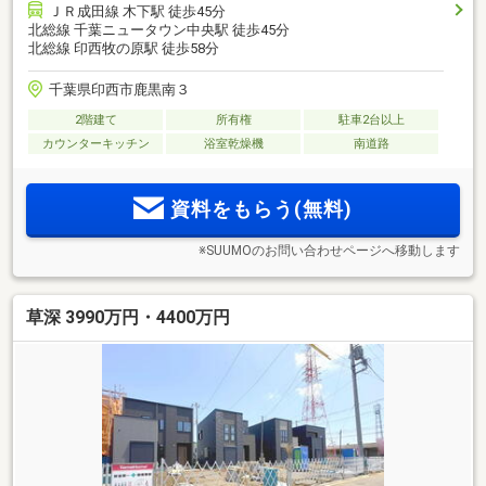
ＪＲ成田線 木下駅 徒歩45分
北総線 千葉ニュータウン中央駅 徒歩45分
北総線 印西牧の原駅 徒歩58分
千葉県印西市鹿黒南３
2階建て
所有権
駐車2台以上
カウンターキッチン
浴室乾燥機
南道路
資料をもらう(無料)
※SUUMOのお問い合わせページへ移動します
草深 3990万円・4400万円