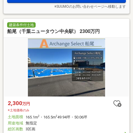
※SUUMOのお問い合わせページへ移動します
建築条件付土地
船尾（千葉ニュータウン中央駅） 2300万円
2,300
万円
※土地価格のみ
土地面積
2
2
165.1m
・165.5m
49.94坪・50.06坪
用途地域
無指定
総区画数
3区画