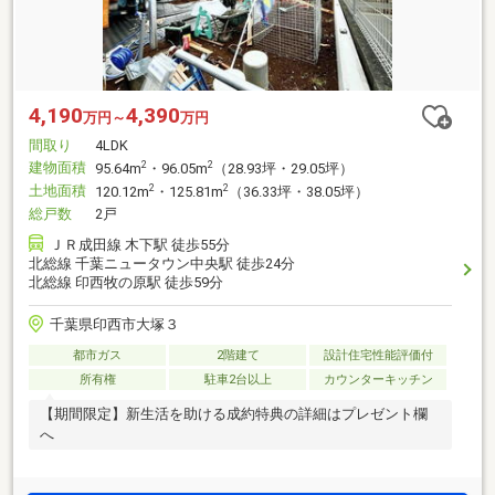
4,190
4,390
万円～
万円
間取り
4LDK
建物面積
2
2
95.64m
・96.05m
（28.93坪・29.05坪）
土地面積
2
2
120.12m
・125.81m
（36.33坪・38.05坪）
総戸数
2戸
ＪＲ成田線 木下駅 徒歩55分
北総線 千葉ニュータウン中央駅 徒歩24分
北総線 印西牧の原駅 徒歩59分
千葉県印西市大塚３
都市ガス
2階建て
設計住宅性能評価付
所有権
駐車2台以上
カウンターキッチン
【期間限定】新生活を助ける成約特典の詳細はプレゼント欄
へ