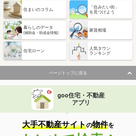
「住みたい街」
住まいのコラム
を見つけよう
暮らしのデータ
家賃相場
(補助金・助成金情報)
人気タウン
住宅ローン
ランキング
ページトップに戻る
goo住宅・不動産
アプリ
大手不動産サイト
物件
の
を