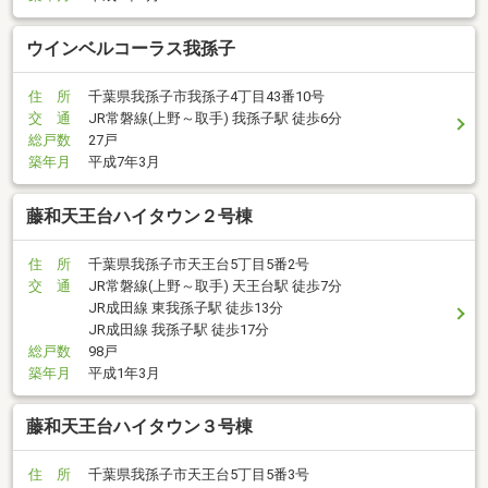
ウインベルコーラス我孫子
住 所
千葉県我孫子市我孫子4丁目43番10号
交 通
JR常磐線(上野～取手) 我孫子駅 徒歩6分
総戸数
27戸
築年月
平成7年3月
藤和天王台ハイタウン２号棟
住 所
千葉県我孫子市天王台5丁目5番2号
交 通
JR常磐線(上野～取手) 天王台駅 徒歩7分
JR成田線 東我孫子駅 徒歩13分
JR成田線 我孫子駅 徒歩17分
総戸数
98戸
築年月
平成1年3月
藤和天王台ハイタウン３号棟
住 所
千葉県我孫子市天王台5丁目5番3号