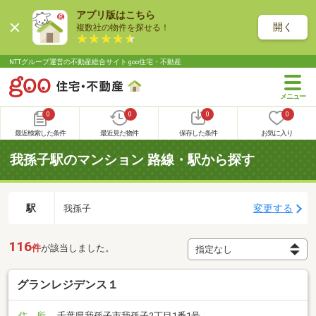
アプリ版はこちら
開く
複数社の物件を探せる！
NTTグループ運営の不動産総合サイト goo住宅・不動産
0
0
0
0
最近検索した条件
最近見た物件
保存した条件
お気に入り
我孫子駅のマンション 路線・駅から探す
駅
変更する
我孫子
116
件
が該当しました。
グランレジデンス１
住 所
千葉県我孫子市我孫子2丁目1番1号