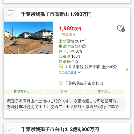
千葉県我孫子市高野山 1,980万円
1,980
万円
（坪単価:-）
2
土地面積
201m
用途地域
無指定
建ぺい率
50%
容積率
100%
建築条件
なし
ＪＲ常磐線 我孫子駅 徒歩28分
その他の交通
千葉県我孫子市高野山
建築条件なし
更地
都市ガス
我孫子市高野山の土地のご紹介です。◇更地渡しで即建築可能、
敷地は50坪超えです！◇交通アクセス良好・県道8号線まで車で
約2分の立地です♪県道8号線は国道14号、国道16号、国道356号な
ど千葉を支える主要道を交差するので、遠出をするのにも便利
◎◇車で10分圏内に周辺商業施設充実！・カスミ フードスクエア
千葉県我孫子市白山１ 2億9,800万円
我孫子寿店まで車で約2分・セブンイレブン 我孫子高野山店まで