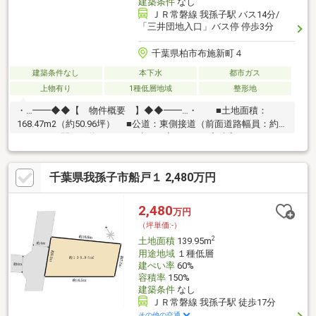
建築条件
なし
ＪＲ常磐線 我孫子駅 バス14分/
「三井団地入口」バス停 停歩3分
千葉県柏市布施新町４
建築条件なし
本下水
都市ガス
上物有り
1種低層地域
整形地
・…━━◆◆【 物件概要 】◆◆━━…・ ■土地面積：
168.47m2（約50.96坪） ■公道：東側接道（前面道路幅員：約
4.4m） ■間口：約12.0m ■建ぺい率：50%、容積率：100% ■
第一種低層住居専用地域 ■建築条件無し（ご希望のハウスメー
カーにて建物を建てられます。） ■更地でのお引渡し ■JR常磐
千葉県我孫子市船戸１ 2,480万円
線「我孫子駅」よりバス約14分 バス停「三井団地入口」停歩約
3分注意：駅からの距離、施設からの距離は、社内システムを参照
して入力しております。実際の体感距離は必ずお客様ご自身でも
2,480
万円
お確かめ頂きたく願います。80mにつき1分計算で机上測定されて
（坪単価:-）
おります。
2
土地面積
139.95m
用途地域
１種低層
建ぺい率
60%
容積率
150%
建築条件
なし
ＪＲ常磐線 我孫子駅 徒歩17分
その他の交通