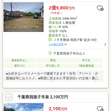
車で約4分・クリエイトエス・ディー我孫子高野山店まで車で約6
分日々のお買い物に困りません♪◇ファミリー層にもオススメ・
2億9,800
万円
あびこ若松保育園まで徒歩約10分・我孫子市立高野山小学校まで
（坪単価:-）
徒歩約4分
2
土地面積
2446.93m
用途地域
１種低層
建ぺい率
60%
容積率
150%
建築条件
なし
ＪＲ常磐線 我孫子駅 徒歩14分
その他の交通
千葉県我孫子市白山１
建築条件なし
更地
本下水
都市ガス
即引渡し可
1種低層地域
●お好きなハウスメーカーで建築できます！住宅・アパート・介
護施設等におススメ。●眺望に恵まれた手賀沼沿いの立地！夏に
は花火大会も鑑賞できるので四季折々の表情が楽しめます！【周
辺環境】手賀沼公園 徒歩１分ローソン 我孫子新田店 徒歩５分
イトーヨーカドー 我孫子南口店 徒歩１０分サンドラッグ 我孫子
千葉県我孫子市泉 2,100万円
店 徒歩３分あびこ ショッピングプラザ 徒歩１９分聖華みどり
保育園 徒歩７分めばえ幼稚園 徒歩１１分市立第四小学校 徒
歩１６分市立白山中学校 徒歩１６分名戸ヶ谷あびこ病院 車５
2,100
万円