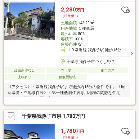
公園 徒歩2分(約90m)・KEIHOKUスーパー寿店 徒歩6分(約480m)■
ご希望の住まい探しをお手伝いします ━━━━━・・・物件の詳
2,280
万円
細・ご相談はお気軽にお問い合わせください。
（坪単価:-）
2
土地面積
143.23m
用途地域
１種低層
建ぺい率
50%
容積率
100%
建築条件
なし
ＪＲ常磐線 我孫子駅 徒歩15分
千葉県我孫子市つくし野７
建築条件なし
本下水
都市ガス
上物有り
1種低層地域
《アクセス》・常磐線我孫子駅まで徒歩約15分の物件です。《周
辺環境・立地条件等》・第一種低層住居専用地域の閑静な住宅街
に立地。周辺は低層住宅の街並みが広がっております。《リビン
グメッセージ》・ぽけっとランドあびこ保育園(約890m)・二階堂
幼稚園(約990m)・我孫子市立並木小学校(約740m)・我孫子市立久
千葉県我孫子市泉 1,780万円
寺家中学校(約1850m)・東武ストア我孫子店(約1110m)・セブンイ
レブン我孫子並木5丁目店(約530m)・あびこショッピングプラザ
(1010m)
1,780
万円
（坪単価:-）