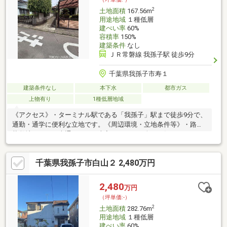
2
土地面積
167.56m
用途地域
１種低層
建ぺい率
60%
容積率
150%
建築条件
なし
ＪＲ常磐線 我孫子駅 徒歩9分
千葉県我孫子市寿１
建築条件なし
本下水
都市ガス
上物有り
1種低層地域
《アクセス》・ターミナル駅である「我孫子」駅まで徒歩9分で、
通勤・通学に便利な立地です。《周辺環境・立地条件等》・路地
状敷地のため、表通りから一本入っており、人目が気にならない
のが特徴です。・第一種低層住居専用地域の閑静な住宅街に立
地。周辺は低層住宅の街並みが広がっております。《建築用途・
千葉県我孫子市白山２ 2,480万円
有効活用》・建築条件付き売地ではないため、お好きなハウスメ
ーカー・工務店での建築が可能です。間取り、設備、外観、全て
自分好みのスタイルで一からご検討いただくことが可能です。土
2,480
万円
地面積に路地状部分約29.00m2含む
（坪単価:-）
2
土地面積
282.76m
用途地域
１種低層
建ぺい率
60%