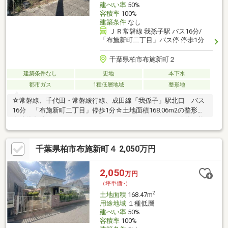
建ぺい率
50%
容積率
100%
建築条件
なし
ＪＲ常磐線 我孫子駅 バス16分/
「布施新町二丁目」バス停 停歩1分
千葉県柏市布施新町２
建築条件なし
更地
本下水
都市ガス
1種低層地域
整形地
☆常磐線、千代田・常磐緩行線、成田線「我孫子」駅北口 バス
16分 「布施新町二丁目」停歩1分☆土地面積168.06m2の整形地
☆建築条件なしのため、 お好きなハウスメーカーにて建築可能
です☆南西幅員約8mの公道に面す☆閑静な住環境の第一種低層住
居専用地域☆公営水道・本下水・都市ガス注意：駅からの距離
千葉県柏市布施新町４ 2,050万円
は、社内システムを参照して入力しております。実際の体感距離
は必ずお客様ご自身でもお確かめ頂きたく願います。80mにつき1
分計算で机上測定されております。
2,050
万円
（坪単価:-）
2
土地面積
168.47m
用途地域
１種低層
建ぺい率
50%
容積率
100%