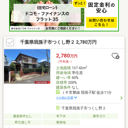
千葉県我孫子市つくし野２ 2,780万円
2,780
万円
（坪単価:-）
2
土地面積
137.42m
用途地域
準住居
建ぺい率
60%
容積率
200%
建築条件
なし
ＪＲ常磐線 我孫子駅 徒歩11分
その他の交通
千葉県我孫子市つくし野２
建築条件なし
本下水
都市ガス
即引渡し可
整形地