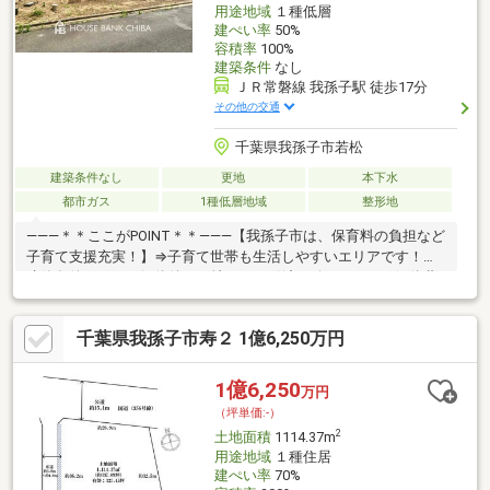
用途地域
１種低層
建ぺい率
50%
容積率
100%
建築条件
なし
ＪＲ常磐線 我孫子駅 徒歩17分
その他の交通
千葉県我孫子市若松
建築条件なし
更地
本下水
都市ガス
1種低層地域
整形地
―――＊＊ここがPOINT＊＊―――【我孫子市は、保育料の負担など
子育て支援充実！】⇒子育て世帯も生活しやすいエリアです！・
建築条件なし！・解体後、更地にてお引渡し致します！⇒解体費
用が掛からないのも嬉しいですね！ ・小学校・お買い物施設も徒
歩圏内で便利です♪・近くに公園もあります♪ ※価格は素地価格で
千葉県我孫子市寿２ 1億6,250万円
す。 （設備なし／ブロック施工・フェンス・整地なし） ※契約制
限あり⇒木造で地階を有しない階数が3階建以下の住宅建築計画、
または更地利用の方へ向けた土地販売です。 （詳細は担営業担当
1億6,250
万円
まで）※本日ご案内可能です！ 周辺環境を含め現地ご案内致しま
（坪単価:-）
す！
2
土地面積
1114.37m
用途地域
１種住居
建ぺい率
70%