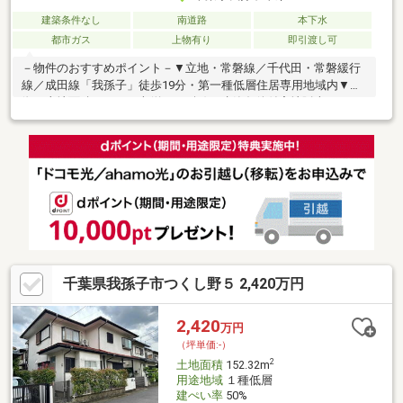
建築条件なし
南道路
本下水
都市ガス
上物有り
即引渡し可
－物件のおすすめポイント－▼立地・常磐線／千代田・常磐緩行
線／成田線「我孫子」徒歩19分・第一種低層住居専用地域内▼特
徴・土地面積198.34平米(約59.99坪)・建築条件付宅地販売ではあ
りません・お好きなハウスメーカー・工務店で建築できます・前
面道路は南側幅員約4.5mの公道、接道間口は約8.5m▼周辺環境・
我孫子第一小学校 徒歩7分(約560m)・栄第三調整池上公園 徒歩1
分(約10m)・ローソン我孫子寿店 徒歩7分(約510m)■ ご希望の住ま
い探しをお手伝いします ━━━━━・・・物件の詳細・ご相談は
お気軽にお問い合わせください。
千葉県我孫子市つくし野５ 2,420万円
2,420
万円
（坪単価:-）
2
土地面積
152.32m
用途地域
１種低層
建ぺい率
50%