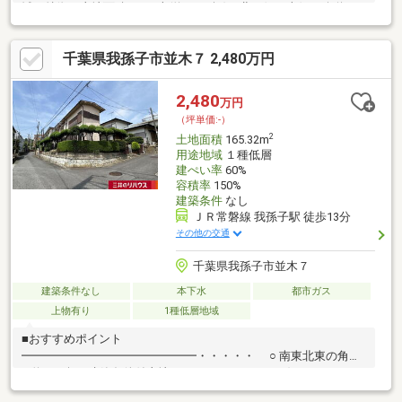
域▼特徴・土地面積264平米(約79.86坪)・北西側・南側が公道に
面した敷地・建築条件付宅地販売ではないため、お好きな建築会
社を選択可能▼周辺環境・我孫子市立我孫子第四小学校 徒歩8分
千葉県我孫子市並木７ 2,480万円
(約630m)・我孫子市立白山中学校 徒歩6分(約440m)・根戸古墳公
園 徒歩4分(約300m)※農地法第5条の届出を要します。
2,480
万円
（坪単価:-）
2
土地面積
165.32m
用途地域
１種低層
建ぺい率
60%
容積率
150%
建築条件
なし
ＪＲ常磐線 我孫子駅 徒歩13分
その他の交通
千葉県我孫子市並木７
建築条件なし
本下水
都市ガス
上物有り
1種低層地域
■おすすめポイント
━━━━━━━━━━━━━━━・・・・・ ○ 南東北東の角地
○ 約５０坪○ 建築条件付土地ではありません。 お好きなハウス
メーカーで建築できます。○ ＪＲ我孫子駅から徒歩１３分■ライフ