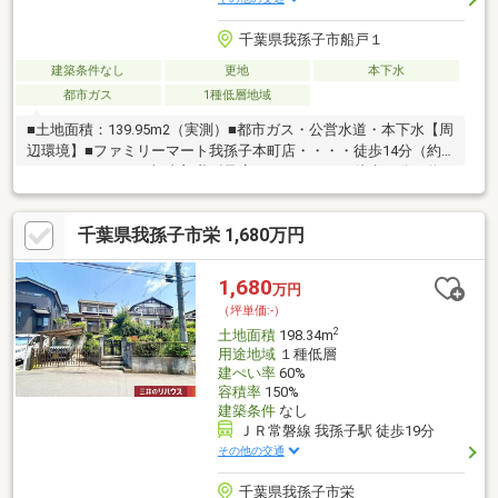
千葉県我孫子市船戸１
建築条件なし
更地
本下水
都市ガス
1種低層地域
■土地面積：139.95m2（実測）■都市ガス・公営水道・本下水【周
辺環境】■ファミリーマート我孫子本町店・・・・徒歩14分（約
1070m）■くすりの福太郎我孫子店・・・・・・・徒歩19分（約
1480m）■イトーヨーカドー我孫子南口店・・・・徒歩20分（約
1580m）■めばえ幼稚園・・・・・・・・・・・・徒歩13分（約
千葉県我孫子市栄 1,680万円
1030m）■我孫子市立我孫子第四小学校・・・・・徒歩10分（約
760m）■我孫子市立白山中学校・・・・・・・・徒歩10分（約
750m）
1,680
万円
（坪単価:-）
2
土地面積
198.34m
用途地域
１種低層
建ぺい率
60%
容積率
150%
建築条件
なし
ＪＲ常磐線 我孫子駅 徒歩19分
その他の交通
千葉県我孫子市栄