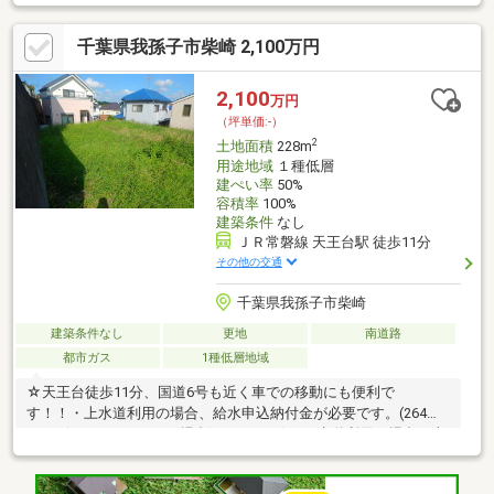
ン ━━━━━━━・・・ 〇あびこショッピングプラ
ザ 約700ｍ 〇東武ストア我孫子
千葉県我孫子市柴崎 2,100万円
店 約850ｍ 〇セブンイレブン我孫子並木五
丁目店 約240ｍ 〇我孫子駅前郵便局
約790ｍ 〇つくし野行政サービスセンター 約880ｍ 〇
2,100
万円
我孫子市立並木小学校 約580ｍ 〇我孫子市立
（坪単価:-）
久寺家中学校 約1600ｍ
2
土地面積
228m
用途地域
１種低層
建ぺい率
50%
容積率
100%
建築条件
なし
ＪＲ常磐線 天王台駅 徒歩11分
その他の交通
千葉県我孫子市柴崎
建築条件なし
更地
南道路
都市ガス
1種低層地域
☆天王台徒歩11分、国道6号も近く車での移動にも便利で
す！！・上水道利用の場合、給水申込納付金が必要です。(264，
000円(20mmメーターの場合)+7，500円)・下水道利用の場合、本
管延長工事が必要です。