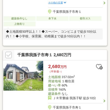
その他の交通
千葉県我孫子市寿１
建築条件なし
本下水
都市ガス
上物有り
◆土地面積50坪以上！！◆スーパー、コンビニまで徒歩10分以
内！！◆小学校、保育園、幼稚園まで徒歩10分以内！！
千葉県我孫子市寿１ 2,680万円
2,680
万円
（坪単価:-）
2
土地面積
357.02m
用途地域
１種住居
建ぺい率
60%
容積率
160%
建築条件
なし
ＪＲ常磐線 我孫子駅 徒歩10分
千葉県我孫子市寿１