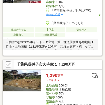
容積率
100%
建築条件
なし
ＪＲ常磐線 我孫子駅 徒歩20分
その他の交通
千葉県我孫子市つくし野５
建築条件なし
本下水
都市ガス
上物有り
1種低層地域
－物件のおすすめポイント－▼立地・第一種低層住居専用地域▼
特徴・土地面積152.32平米(約46.07坪)、現況古家有・様々なプラ
ンを検討できる整形地・前面道路は北東側幅員約6m公道・建築条
件付宅地販売ではありません▼周辺環境・我孫子市立根戸小学校
徒歩3分(約240m)・ベルクフォルテ我孫子店 徒歩10分(約800m)・
千葉県我孫子市久寺家１ 1,290万円
つくし野7号公園 徒歩1分(約30m)※小学校・中学校の距離は通学路
を利用した距離と異なる場合有※つくし野西地区地区計画有■ ご希
望の住まい探しをお手伝いします ━━━━━・・・物件の詳細・
1,290
万円
ご相談はお気軽にお問い合わせください。
（坪単価:-）
2
土地面積
200.03m
用途地域
１種低層
建ぺい率
50%
容積率
100%
建築条件
なし