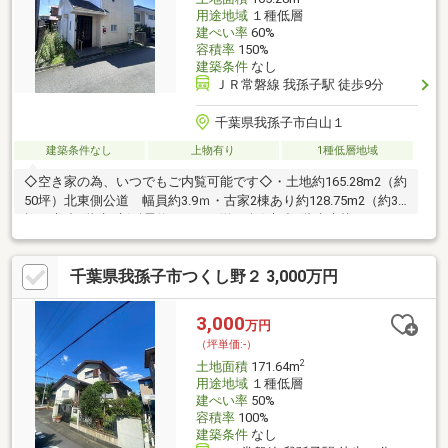
用途地域
１種低層
建ぺい率
60%
容積率
150%
建築条件
なし
ＪＲ常磐線 我孫子駅 徒歩9分
千葉県我孫子市白山１
建築条件なし
上物有り
1種低層地域
◇空き家の為、いつでもご内覧可能です◇・土地約165.28m2（約
50坪）北東側公道 幅員約3.9ｍ・古家2棟あり約128.75m2（約39
坪）木造3階建※新耐震約68.72m2(約20坪)木造2階建建替えや、リ
ノベーションでの使用も可能二世帯住宅やワークスペースなど多
彩な使い方ができます……………柏駅まで4分 松戸駅まで13分東京
千葉県我孫子市つくし野２ 3,000万円
駅まで直通37分成田空港まで53分……………JR常磐線と成田線・国
道6号と国道356号が分岐する、利便性と豊かな自然を兼ね備えた
立地！治安も良く、待機児童ゼロ等子育て支援も充実。※土地の
3,000
万円
契約不適合責任免責
（坪単価:-）
2
土地面積
171.64m
用途地域
１種低層
建ぺい率
50%
容積率
100%
建築条件
なし