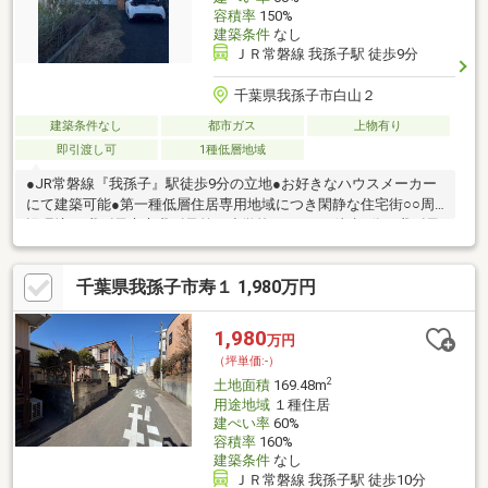
容積率
150%
建築条件
なし
ＪＲ常磐線 我孫子駅 徒歩9分
千葉県我孫子市白山２
建築条件なし
都市ガス
上物有り
即引渡し可
1種低層地域
●JR常磐線『我孫子』駅徒歩9分の立地●お好きなハウスメーカー
にて建築可能●第一種低層住居専用地域につき閑静な住宅街○○周
辺環境○○我孫子市立我孫子第四小学校／710m（徒歩9分）我孫子
市立白山中学校／740m（徒歩10分）ファミリーマート我孫子本町
店／550m（徒歩7分）イトーヨーカドー我孫子南口店／820m（徒
千葉県我孫子市寿１ 1,980万円
歩11分）○○弊社は三井住友トラストグループのグループ会社でご
ざいます○○住宅ローン、資金計画、お住み替え等、お気軽にご相
談ください
1,980
万円
（坪単価:-）
2
土地面積
169.48m
用途地域
１種住居
建ぺい率
60%
容積率
160%
建築条件
なし
ＪＲ常磐線 我孫子駅 徒歩10分