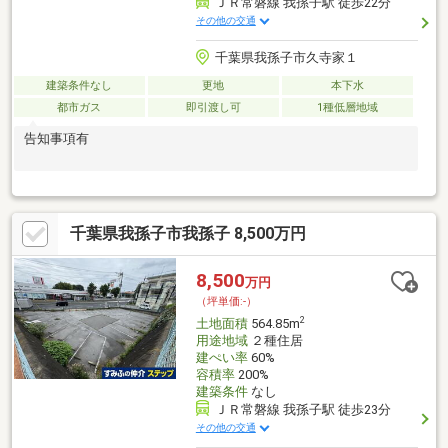
ＪＲ常磐線 我孫子駅 徒歩22分
その他の交通
千葉県我孫子市久寺家１
建築条件なし
更地
本下水
都市ガス
即引渡し可
1種低層地域
告知事項有
千葉県我孫子市我孫子 8,500万円
8,500
万円
（坪単価:-）
2
土地面積
564.85m
用途地域
２種住居
建ぺい率
60%
容積率
200%
建築条件
なし
ＪＲ常磐線 我孫子駅 徒歩23分
その他の交通