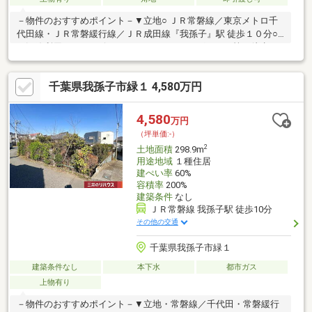
－物件のおすすめポイント－▼立地○ ＪＲ常磐線／東京メトロ千
代田線・ＪＲ常磐緩行線／ＪＲ成田線『我孫子』駅 徒歩１０分○
３沿線利用可○ コンビニ・スーパー・ドラッグストア等が徒歩１
０分圏内に有、生活利便性の高い立地です▼土地の特徴○ 建築条
件付き売地ではございません お好きなハウスメーカー・工務店
千葉県我孫子市緑１ 4,580万円
にて建築可能です○ 引渡即可（残代金清算後）▼周辺環境○ セブ
ンイレブン我孫子並木５丁目店まで約５４０ｍ（徒歩７分）○ イ
トーヨーカドー我孫子南口店まで約７３０ｍ（徒歩１０分）○ く
4,580
万円
すりの福太郎我孫子店まで約８００ｍ（徒歩１０分）
（坪単価:-）
2
土地面積
298.9m
用途地域
１種住居
建ぺい率
60%
容積率
200%
建築条件
なし
ＪＲ常磐線 我孫子駅 徒歩10分
その他の交通
千葉県我孫子市緑１
建築条件なし
本下水
都市ガス
上物有り
－物件のおすすめポイント－▼立地・常磐線／千代田・常磐緩行