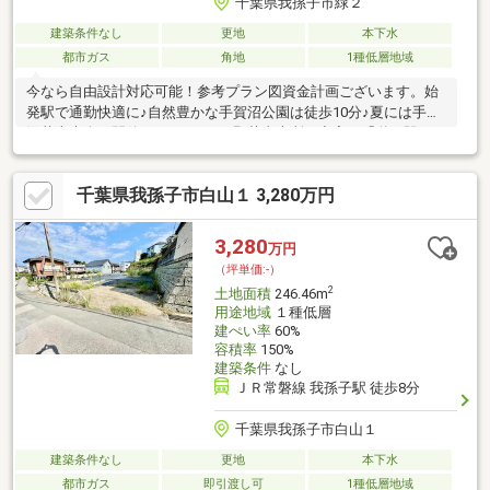
千葉県我孫子市緑２
建築条件なし
更地
本下水
都市ガス
角地
1種低層地域
今なら自由設計対応可能！参考プラン図資金計画ございます。始
発駅で通勤快適に♪自然豊かな手賀沼公園は徒歩10分♪夏には手賀
沼花火大会が開催♪レストランや野菜直売所が充実な「道の駅しょ
うなん車で10分♪
千葉県我孫子市白山１ 3,280万円
3,280
万円
（坪単価:-）
2
土地面積
246.46m
用途地域
１種低層
建ぺい率
60%
容積率
150%
建築条件
なし
ＪＲ常磐線 我孫子駅 徒歩8分
千葉県我孫子市白山１
建築条件なし
更地
本下水
都市ガス
即引渡し可
1種低層地域