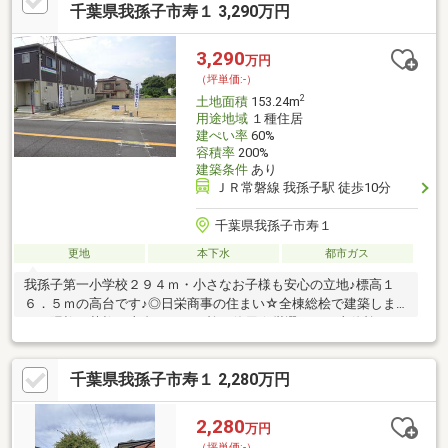
千葉県我孫子市寿１ 3,290万円
3,290
万円
（坪単価:-）
2
土地面積
153.24m
用途地域
１種住居
建ぺい率
60%
容積率
200%
建築条件
あり
ＪＲ常磐線 我孫子駅 徒歩10分
千葉県我孫子市寿１
更地
本下水
都市ガス
我孫子第一小学校２９４ｍ・小さなお子様も安心の立地♪標高１
６．５ｍの高台です♪◎日栄商事の住まい☆全棟総桧で建築しま
す。隅柱、菅柱、土台すべてに桧を使用☆厳選された土佐桧
（JAS農林水産省「大臣官房長賞」を受賞）☆高知県「木の文化
賞」受賞☆茨城エリア安心できる住宅メーカー第１位獲得（日本
千葉県我孫子市寿１ 2,280万円
マーケティングリサーチ調べ）―――【下記「ネットで見学予約で
きる日程」より、見学予約ができます】■火曜日・水曜日は定休
日になりますが、内覧の相談は可能です。―――
2,280
万円
（坪単価:-）