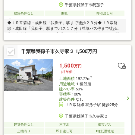
千葉県我孫子市我孫子
建築条件なし
更地
即引渡し可
◆ＪＲ常磐線・成田線「我孫子」駅まで徒歩２３分◆ＪＲ常磐
線・成田線「我孫子」駅までバス１７分（並塚バス停まで徒歩１
分）◆土地：５６４.８５㎡◆道路：西側 幅員：２４.９ｍ 間
口：３３.２ｍ◆県道８号沿い◆現況：更地◆建築条件付き土地で
はありません。
千葉県我孫子市久寺家２ 1,500万円
1,500
万円
（坪単価:-）
2
土地面積
197.77m
用途地域
１種低層
建ぺい率
50%
容積率
100%
建築条件
なし
ＪＲ常磐線 我孫子駅 徒歩25分
千葉県我孫子市久寺家２
建築条件なし
本下水
都市ガス
上物有り
即引渡し可
1種低層地域