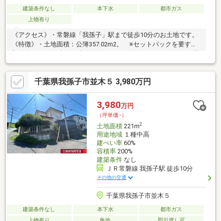
建築条件なし
本下水
都市ガス
上物有り
《アクセス》・常磐線「我孫子」駅まで徒歩10分のお土地です。
《特徴》・土地面積：公簿357.02m2。 ※セットバックを要する
部分約2.20m2を含む・建築条件なし。お好きなハウスメーカー等
で建築可能です。・平坦地・第1種住居地域内・建ぺい率60％、
容積率160％ 前面道路幅員制限による《リビングメッセージ》・
千葉県我孫子市並木５ 3,980万円
イトーヨーカドー 我孫子南口店（約700ｍ）・ローソン 我孫子寿
店（約290ｍ）・寿保育園（約200ｍ）・我孫子市立我孫子第一小
学校（約590ｍ）・我孫子市立白山中学校（約1670ｍ）
3,980
万円
（坪単価:-）
2
土地面積
221m
用途地域
１種中高
建ぺい率
60%
容積率
200%
建築条件
なし
ＪＲ常磐線 我孫子駅 徒歩10分
その他の交通
千葉県我孫子市並木５
建築条件なし
本下水
都市ガス
上物有り
角地
即引渡し可