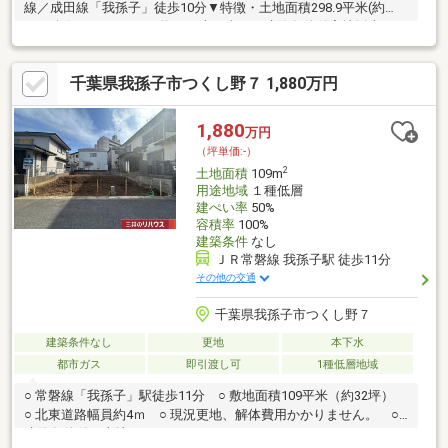
線／成田線「我孫子」徒歩10分▼特徴・土地面積298.9平米(約
90.41坪)※セットバック約12平米を含む・建築条件付宅地販売では
ありません・お好きなハウスメーカー・工務店等で建築可能・現
況古家有、詳細はお問い合わせください・都市ガス対応▼周辺環
千葉県我孫子市つくし野７ 1,880万円
境・イトーヨーカドー我孫子南口店 徒歩9分(約660m)・我孫子市
立我孫子第一小学校 徒歩9分(約670m)・手賀沼公園 徒歩4分(約
250m)■ ご希望の住まい探しをお手伝いします ━━━━━・・・
1,880
万円
物件の詳細・ご相談はお気軽にお問い合わせください。
（坪単価:-）
2
土地面積
109m
用途地域
１種低層
建ぺい率
50%
容積率
100%
建築条件
なし
ＪＲ常磐線 我孫子駅 徒歩11分
その他の交通
千葉県我孫子市つくし野７
建築条件なし
更地
本下水
都市ガス
即引渡し可
1種低層地域
○ 常磐線「我孫子」駅徒歩11分 ○ 敷地面積109平米（約32坪）
○ 北東道路幅員約4ｍ ○ 現況更地、解体費用かかりません。 ○
建築条件付き土地ではございません■ ライフインフォメーショ