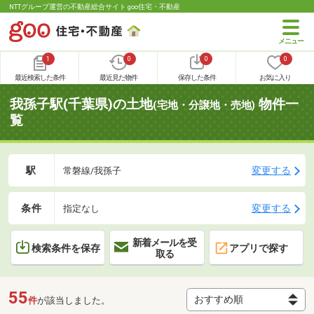
NTTグループ運営の不動産総合サイト goo住宅・不動産
1
0
0
0
最近検索した条件
最近見た物件
保存した条件
お気に入り
我孫子駅(千葉県)の土地
物件一
(宅地・分譲地・売地)
覧
駅
変更する
常磐線/我孫子
条件
変更する
指定なし
新着メールを受
検索条件を保存
アプリで探す
取る
55
件
が該当しました。