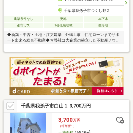
千葉県我孫子市つくし野２
建築条件なし
更地
本下水
都市ガス
1種低層地域
整形地
◆新築・中古・土地・注文建築 外構工事 住宅ローンまでサポ
ート出来る総合不動産◆☆弊社は大企業の確立した不動産ノウハ
ウと豊富な実績で独自の不動産ネットワークを駆使して御客様を
フルサポート致します。【弊社は以下をお約束致します】・不動
産に問題が無いか、事前に役所の調査を実施致します。・住環
境・近隣の住民の方に聞き込み調査を致します。購入後こんなは
ずでは・・・・では取り返しがつきません・余分な諸経費は全て
カット！最適な資金計画をご提案致します。 御客様主導で無
理な取り引きは一切行なっておりません。お探しの情報を頂けれ
ば最適な一件をご提案致します！些細な事でも遠慮なくご相談下
さい。
千葉県我孫子市白山１ 3,700万円
3,700
万円
（坪単価:-）
2
土地面積
165.28m