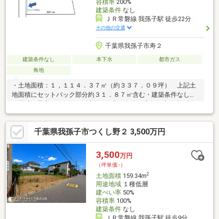
容積率
200%
建築条件
なし
ＪＲ常磐線 我孫子駅 徒歩22分
その他の交通
千葉県我孫子市寿２
建築条件なし
本下水
都市ガス
角地
・土地面積：１，１１４．３７㎡（約３３７．０９坪） 上記土
地面積にセットバック部分約３１．８７㎡含む・建築条件なし・
更地渡し予定（2027年1月以降）・北西角地・店舗、事務所、診
療所、住宅用地・ロードサイド（国道３５６号沿い）
千葉県我孫子市つくし野２ 3,500万円
3,500
万円
（坪単価:-）
2
土地面積
159.34m
用途地域
１種低層
建ぺい率
50%
容積率
100%
建築条件
なし
ＪＲ常磐線 我孫子駅 徒歩9分