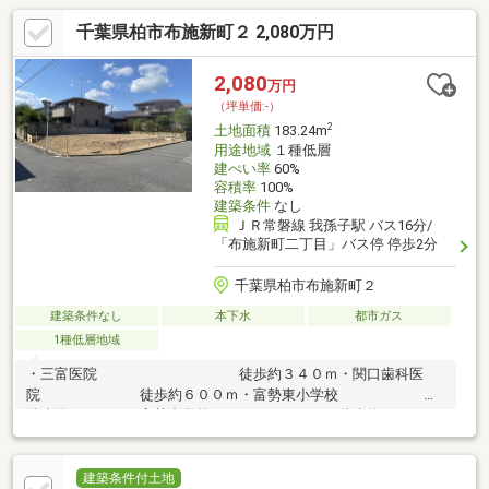
千葉県柏市布施新町２ 2,080万円
2,080
万円
（坪単価:-）
2
土地面積
183.24m
用途地域
１種低層
建ぺい率
60%
容積率
100%
建築条件
なし
ＪＲ常磐線 我孫子駅 バス16分/
「布施新町二丁目」バス停 停歩2分
千葉県柏市布施新町２
建築条件なし
本下水
都市ガス
1種低層地域
・三富医院 徒歩約３４０ｍ・関口歯科医
院 徒歩約６００ｍ・富勢東小学校
徒歩約９４０ｍ・富勢中学校 徒歩約２３００
ｍ・柏ひがし幼稚園 徒歩約６１０ｍ・ＫＥＩＨＯ
ＫＵスーパー布施店 徒歩約６１０ｍ
建築条件付土地