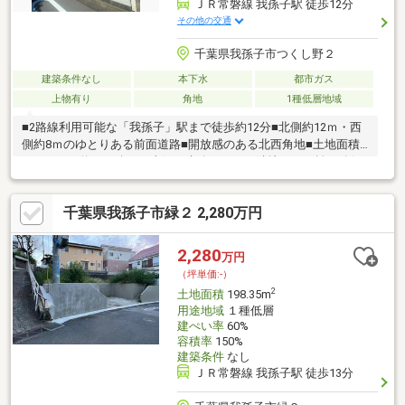
ＪＲ常磐線 我孫子駅 徒歩12分
その他の交通
千葉県我孫子市つくし野２
建築条件なし
本下水
都市ガス
上物有り
角地
1種低層地域
■2路線利用可能な「我孫子」駅まで徒歩約12分■北側約12ｍ・西
側約8ｍのゆとりある前面道路■開放感のある北西角地■土地面積
171.64㎡（約51.92坪）■東側は水路のため、隣地との距離が確保
され開放感があります
千葉県我孫子市緑２ 2,280万円
2,280
万円
（坪単価:-）
2
土地面積
198.35m
用途地域
１種低層
建ぺい率
60%
容積率
150%
建築条件
なし
ＪＲ常磐線 我孫子駅 徒歩13分