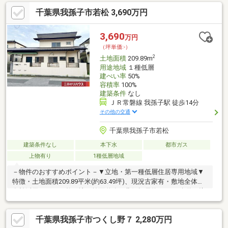
インフォーメーション
千葉県我孫子市若松 3,690万円
━━━━━━━━━━━━━━━・・・・ ○ ファミリーマート
我孫子駅前店 約９５０ｍ○ イトーヨーカドー我孫子南口店 約
９６０ｍ○ 千葉銀行我孫子支店 約１０１０ｍ○ 我孫子駅前郵便
3,690
万円
局 約１１００ｍ○ 並木２号公園 約２１０ｍ○ けやきプラザ
（坪単価:-）
約９６０ｍ○ 名戸ヶ谷あびこ病院 約１９００ｍ○ 並木小学校
2
土地面積
209.89m
約６８０ｍ○ 白山中学校 約２０００ｍ
用途地域
１種低層
建ぺい率
50%
容積率
100%
建築条件
なし
ＪＲ常磐線 我孫子駅 徒歩14分
その他の交通
千葉県我孫子市若松
建築条件なし
本下水
都市ガス
上物有り
1種低層地域
－物件のおすすめポイント－▼立地・第一種低層住居専用地域▼
特徴・土地面積209.89平米(約63.49坪)、現況古家有・敷地全体を
有効活用しやすい整形地・前面道路は北側幅員約5.5mの公道・接
道間口は約13.5mの広さ・周囲にはすでに建物があり、窓の位置
等を考慮した設計が可能・建築条件付宅地販売ではありません・
千葉県我孫子市つくし野７ 2,280万円
お好きなハウスメーカー・工務店で建築可能▼周辺環境・手賀沼