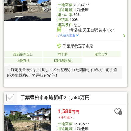
2
土地面積
201.47m
用途地域
１種低層
建ぺい率
50%
容積率
100%
建築条件
なし
ＪＲ常磐線 天王台駅 徒歩16分
その他の交通
千葉県我孫子市泉
建築条件なし
本下水
都市ガス
上物有り
1種低層地域
・確定測量後のお引渡し・区画整理された閑静な住環境・前面道
路の幅員約6ｍで運転も安心！
千葉県柏市布施新町２ 1,580万円
1,580
万円
（坪単価:-）
2
土地面積
168.06m
用途地域
１種低層