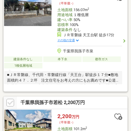
分
（坪単価:-）
2
土地面積
156.07m
用途地域
１種低層
建ぺい率
50%
容積率
100%
建築条件
なし
ＪＲ常磐線 天王台駅 徒歩17分
その他の交通
千葉県我孫子市泉
建築条件なし
本下水
都市ガス
1種低層地域
■ＪＲ常磐線、千代田・常磐緩行線「天王台」駅徒歩１７分■敷地
面積約４７．２坪 注文住宅をお考えの方にもお薦めです■公道
幅員約５．０ｍ 南東道路に面しており、陽当たりも良く開放感
あります■建築条件なし お好きなハウスメーカーにて建築可能■
家屋解体・更地渡し ご購入後すぐに建築できます
千葉県我孫子市若松 2,200万円
2,200
万円
（坪単価:-）
2
土地面積
101.2m