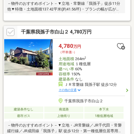
－物件のおすすめポイント－▼立地・常磐線「我孫子」徒歩11分
他▼特徴・土地面積137.42平米(約41.56坪)・プランの幅が広がる
平坦な整形地・お好きなハウスメーカー等で建築可能・前面道路
は南西側幅員約5.0mの公道・間口が約11.9mと広く、複数台分の
駐車スペースを検討可能▼周辺環境・イトーヨーカドー我孫子店
千葉県我孫子市白山２ 4,780万円
徒歩4分(約250m)・我孫子市立根戸小学校 徒歩9分(約690m)※小・
中学校の距離は通学路を利用した距離と異なる場合があります■
ご希望の住まい探しをお手伝いします ━━━━━・・・物件の詳
4,780
万円
細・ご相談はお気軽にお問い合わせください。
（坪単価:-）
2
土地面積
264m
用途地域
１種低層
建ぺい率
60%
容積率
150%
建築条件
なし
ＪＲ常磐線 我孫子駅 徒歩12分
その他の交通
千葉県我孫子市白山２
建築条件なし
南道路
本下水
都市ガス
上物有り
1種低層地域
－物件のおすすめポイント－▼立地・JR常磐線／JR千代田・常磐
緩行線／JR成田線「我孫子」駅 徒歩12分・第一種低層住居専用地