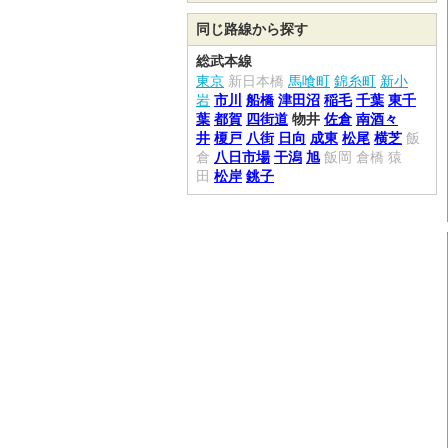
同じ路線から探す
総武本線
東京
新日本橋
馬喰町
錦糸町
新小
岩
市川
船橋
津田沼
稲毛
千葉
東千
葉
都賀
四街道
物井
佐倉
南酒々
井
榎戸
八街
日向
成東
松尾
横芝
飯
倉
八日市場
干潟
旭
飯岡
倉橋
猿
田
松岸
銚子