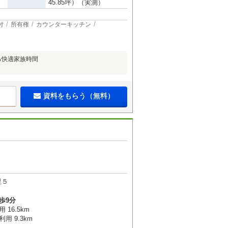
45.85坪）（実測）
付
所有権
カウンターキッチン
る快適家族時間
資料をもらう（無料）
里５
歩9分
16.5km
用 9.3km