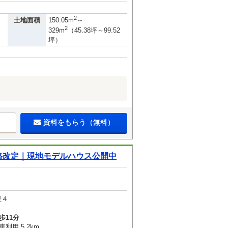
2
土地面積
150.05m
～
2
329m
（45.38坪～99.52
坪）
資料をもらう（無料）
格改定｜現地モデルハウス公開中
里４
歩11分
利用 5.2km