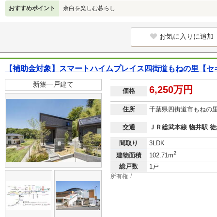
おすすめポイント
余白を楽しむ暮らし
お気に入りに追加
【補助金対象】スマートハイムプレイス四街道もねの里【セ
新築一戸建て
6,250万円
価格
住所
千葉県四街道市もねの
交通
ＪＲ総武本線 物井駅 徒
間取り
3LDK
2
建物面積
102.71m
総戸数
1戸
所有権