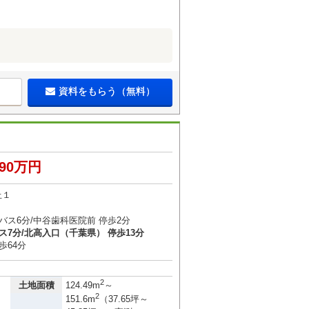
資料をもらう（無料）
390万円
丘１
バス6分/中谷歯科医院前 停歩2分
ス7分/北高入口（千葉県） 停歩13分
歩64分
2
土地面積
124.49m
～
2
151.6m
（37.65坪～