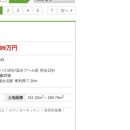
2
3
4
5
7
次へ
…
599万円
の杜
バス18分/温水プール前 停歩13分
歩37分
北駅 車利用 7.1km
2
2
土地面積
151.02m
～184.74m
以上
カウンターキッチン
浴室乾燥機