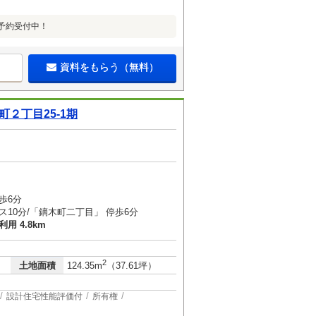
予約受付中！
資料をもらう（無料）
町２丁目25-1期
歩6分
ス10分/「鏑木町二丁目」 停歩6分
用 4.8km
2
土地面積
124.35m
（37.61坪）
設計住宅性能評価付
所有権