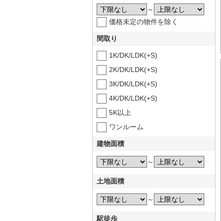
～
価格未定の物件を除く
間取り
1K/DK/LDK(+S)
2K/DK/LDK(+S)
3K/DK/LDK(+S)
4K/DK/LDK(+S)
5K以上
ワンルーム
建物面積
～
土地面積
～
駅徒歩