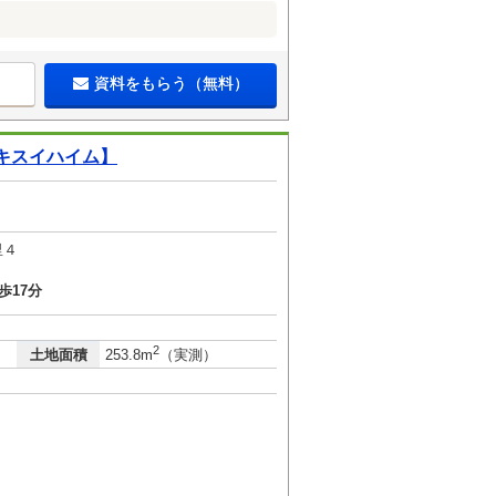
資料をもらう（無料）
キスイハイム】
里４
歩17分
2
土地面積
253.8m
（実測）