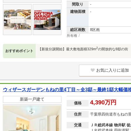
間取り
-
建物面積
-
総区画数
8区画
所有権
2
【新規分譲開始】最大敷地面積329m
の開放的な8邸の街
おすすめポイント
お気に入りに追加
ウィザースガーデンもねの里4丁目～全3邸～最終1邸大幅価
新築一戸建て
4,390万円
価格
住所
千葉県四街道市もねの
交通
ＪＲ総武本線 物井駅 徒
ＪＲ総武本線 四街道駅 車