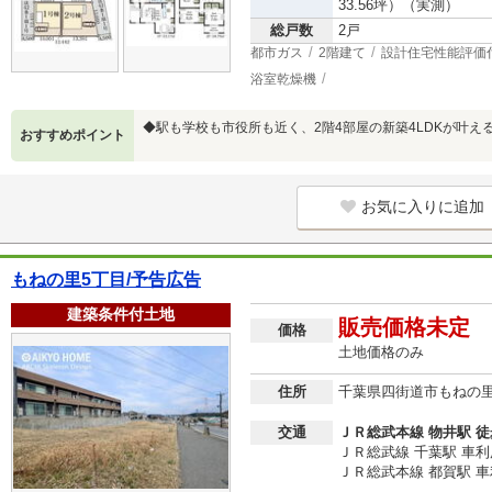
33.56坪）（実測）
総戸数
2戸
都市ガス
2階建て
設計住宅性能評価
浴室乾燥機
◆駅も学校も市役所も近く、2階4部屋の新築4LDKが叶え
おすすめポイント
お気に入りに追加
もねの里5丁目/予告広告
建築条件付土地
販売価格未定
価格
土地価格のみ
住所
千葉県四街道市もねの
交通
ＪＲ総武本線 物井駅 徒
ＪＲ総武線 千葉駅 車利用 
ＪＲ総武本線 都賀駅 車利