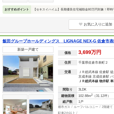
おすすめポイント
【セキスイハイム】長期優良住宅補助金80万円対象！即時
お気に入りに追加
飯田グループホールディングス LIGNAGE NEX-G 佐倉市表
新築一戸建て
3,699万円
価格
住所
千葉県佐倉市表町２
交通
ＪＲ総武本線 佐倉駅 徒
京成本線 京成佐倉駅 バ
ＪＲ総武本線 物井駅 車利
間取り
3LDK
2
建物面積
102.88m
（31.12坪）
総戸数
1戸
都市ガス
ルーフバルコニー
2階建て
駐車2台以上