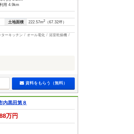
用 4.9km
2
土地面積
222.57m
（67.32坪）
ンターキッチン
オール電化
浴室乾燥機
資料をもらう（無料）
市内黒田第８
888万円