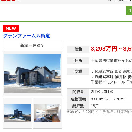
1
グランファーム四街道
新築一戸建て
3,298万円～3,
価格
住所
千葉県四街道市たかお
交通
ＪＲ総武本線 四街道駅 
ＪＲ総武本線 物井駅 徒
千葉都市モノレール 千城台
間取り
2LDK～3LDK
2
2
建物面積
83.01m
～116.76m
総戸数
18戸
都市ガス
2階建て
所有権
駐車2台