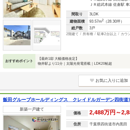
ＪＲ総武本線 佐倉駅 車利
間取り
3LDK
2
建物面積
93.57m
（28.30坪）
総戸数
3戸
2階建て
所有権
駐車2台以上
カウ
【最終1邸 大幅価格改定】
おすすめポイント
物井駅より11分｜太陽光発電搭載｜LDK20帖超
お気に入りに追加
飯田グループホールディングス クレイドルガーデン四街道
新築一戸建て
2,488万円～2,
価格
住所
千葉県四街道市内黒田