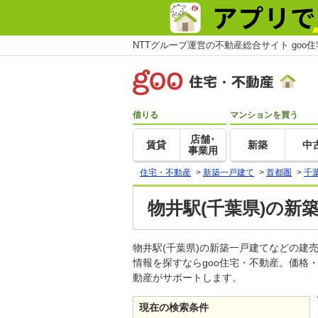
NTTグループ運営の不動産総合サイト goo
借りる
マンションを買う
店舗･
賃貸
新築
中
事業用
住宅・不動産
>
新築一戸建て
>
首都圏
>
千
物井駅(千葉県)の新
物井駅(千葉県)の新築一戸建てなどの
情報を探すならgoo住宅・不動産。価格
動産がサポートします。
現在の検索条件