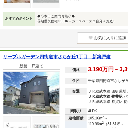
◆◇本日ご案内可能◇◆
おすすめポイント
長期優良住宅♪3LDK＋カースペース２台分＋お庭♪
お気に入りに追加
リーブルガーデン四街道市さちが丘1丁目 新築戸建
新築一戸建て
3,190万円～3,
価格
住所
千葉県四街道市さちが
交通
ＪＲ総武本線 四街道駅 
ＪＲ総武本線 物井駅 バ
ＪＲ総武本線 都賀駅 徒
間取り
4LDK
2
建物面積
105.16m
～
2
110.96m
（31.81坪～