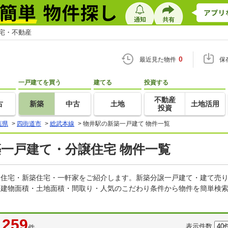
住宅・不動産
0
最近見た物件
保
一戸建てを買う
建てる
投資する
不動産
古
新築
中古
土地
土地活用
投資
葉県
>
四街道市
>
総武本線
>
物井駅の新築一戸建て 物件一覧
築一戸建て・分譲住宅 物件一覧
建売住宅・新築住宅・一軒家をご紹介します。新築分譲一戸建て・建て売
・建物面積・土地面積・間取り・人気のこだわり条件から物件を簡単検索
259
表示件数
件