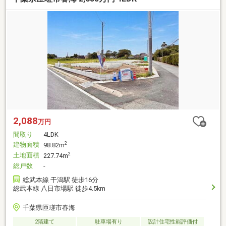
2,088
万円
間取り
4LDK
建物面積
2
98.82m
土地面積
2
227.74m
総戸数
-
総武本線 干潟駅 徒歩16分
総武本線 八日市場駅 徒歩4.5km
千葉県匝瑳市春海
2階建て
駐車場有り
設計住宅性能評価付