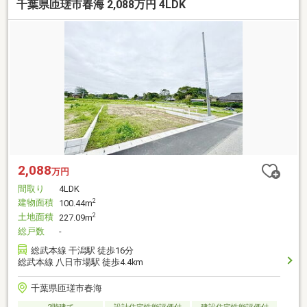
千葉県匝瑳市春海 2,088万円 4LDK
2,088
万円
間取り
4LDK
建物面積
2
100.44m
土地面積
2
227.09m
総戸数
-
総武本線 干潟駅 徒歩16分
総武本線 八日市場駅 徒歩4.4km
千葉県匝瑳市春海