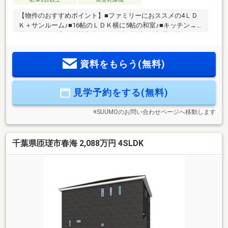
【物件のおすすめポイント】■ファミリーにおススメの4ＬＤ
Ｋ＋サンルーム♪■16帖のＬＤＫ横に5帖の和室♪■キッチン→水
回りの動線で家事も効率的に！■2階の洋室は3部屋！憧れの自
分の部屋が♪■雨の日も安心のサンルーム完備！■2台並列駐車
可能♪■専用庭で家族時間ＵＰ♪■トイレは2か所に！渋滞回避
資料をもらう(無料)
♪【周辺のおすすめポイント】■コンビニすぐ♪■駅まで徒歩15
分♪■小中学校徒歩圏内♪■車で10分圏内に商業施設・飲食店あ
り♪
見学予約をする(無料)
※SUUMOのお問い合わせページへ移動します
千葉県匝瑳市春海 2,088万円 4SLDK