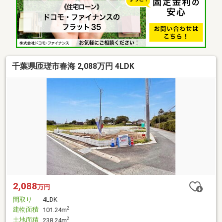
千葉県匝瑳市春海 2,088万円 4LDK
2,088
万円
間取り
4LDK
建物面積
2
101.24m
土地面積
2
238.24m