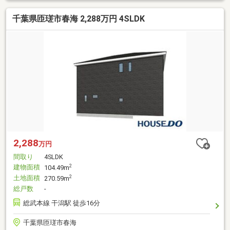
千葉県匝瑳市春海 2,288万円 4SLDK
2,288
万円
間取り
4SLDK
建物面積
2
104.49m
土地面積
2
270.59m
総戸数
-
総武本線 干潟駅 徒歩16分
千葉県匝瑳市春海