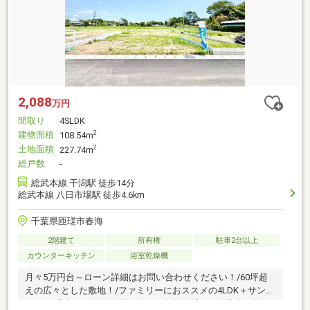
2,088
万円
間取り
4SLDK
建物面積
2
108.54m
土地面積
2
227.74m
総戸数
-
総武本線 干潟駅 徒歩14分
総武本線 八日市場駅 徒歩4.6km
千葉県匝瑳市春海
2階建て
所有権
駐車2台以上
カウンターキッチン
浴室乾燥機
月々5万円台～ローン詳細はお問い合わせください！/60坪超
えの広々とした敷地！/ファミリーにおススメの4LDK＋サンル
ーム！/家事ラク動線採用！毎日の負担軽減！/2台駐車可能！