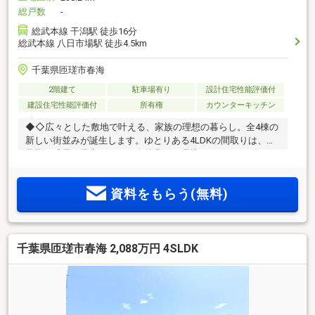
総戸数
-
総武本線 干潟駅 徒歩16分
総武本線 八日市場駅 徒歩4.5km
千葉県匝瑳市春海
2階建て
駐車場有り
設計住宅性能評価付
建設住宅性能評価付
所有権
カウンターキッチン
◆◇広々とした敷地で叶える、家族の理想の暮らし。全4棟の
新しい街並みが誕生します。ゆとりある4LDKの間取りは、お
子様の成長を見守れます！自然豊かな環境で、穏やかな毎日
を過ごしてみませんか◇◆
資料をもらう(無料)
千葉県匝瑳市春海 2,088万円 4SLDK