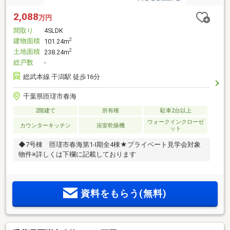
2,088
万円
間取り
4SLDK
建物面積
2
101.24m
土地面積
2
238.24m
総戸数
-
総武本線 干潟駅 徒歩16分
千葉県匝瑳市春海
2階建て
所有権
駐車2台以上
ウォークインクローゼ
カウンターキッチン
浴室乾燥機
ット
◆7号棟 匝瑳市春海第1-I期全4棟★プライベート見学会対象
物件※詳しくは下欄に記載しております
資料をもらう(無料)