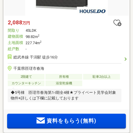
2,088
万円
間取り
4SLDK
建物面積
2
98.82m
土地面積
2
227.74m
総戸数
-
総武本線 干潟駅 徒歩16分
千葉県匝瑳市春海
2階建て
所有権
駐車2台以上
カウンターキッチン
浴室乾燥機
◆5号棟 匝瑳市春海第1-I期全4棟★プライベート見学会対象
物件※詳しくは下欄に記載しております
資料をもらう(無料)