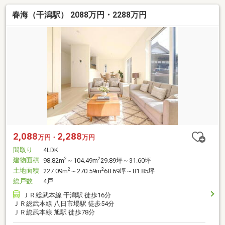
春海（干潟駅） 2088万円・2288万円
2,088
2,288
万円・
万円
間取り
4LDK
建物面積
2
2
98.82m
～104.49m
29.89坪～31.60坪
土地面積
2
2
227.09m
～270.59m
68.69坪～81.85坪
総戸数
4戸
ＪＲ総武本線 干潟駅 徒歩16分
ＪＲ総武本線 八日市場駅 徒歩54分
ＪＲ総武本線 旭駅 徒歩78分