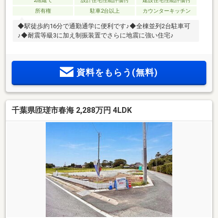
2階建て
設計住宅性能評価付
建設住宅性能評価付
所有権
駐車2台以上
カウンターキッチン
◆駅徒歩約16分で通勤通学に便利です♪◆全棟並列2台駐車可
♪◆耐震等級3に加え制振装置でさらに地震に強い住宅♪
資料をもらう(無料)
千葉県匝瑳市春海 2,288万円 4LDK