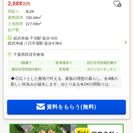
2,088
万円
間取り
4LDK
建物面積
2
100.44m
土地面積
2
227.09m
総戸数
-
総武本線 干潟駅 徒歩16分
総武本線 八日市場駅 徒歩4.5km
千葉県匝瑳市春海
2階建て
駐車場有り
設計住宅性能評価付
建設住宅性能評価付
所有権
カウンターキッチン
◆◇広々とした敷地で叶える、家族の理想の暮らし。全4棟の
新しい街並みが誕生します。ゆとりある4LDKの間取りは、お
子様の成長を見守れます！自然豊かな環境で、穏やかな毎日
を過ごしてみませんか◇◆
資料をもらう(無料)