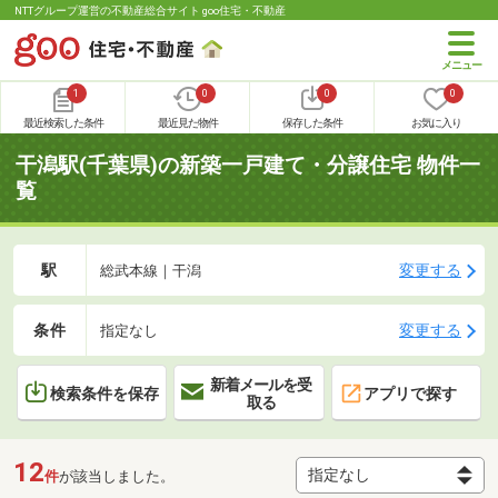
NTTグループ運営の不動産総合サイト goo住宅・不動産
1
0
0
0
最近検索した条件
最近見た物件
保存した条件
お気に入り
干潟駅(千葉県)の新築一戸建て・分譲住宅 物件一
覧
駅
変更する
総武本線｜干潟
条件
変更する
指定なし
新着メールを受
検索条件を保存
アプリで探す
取る
12
件
が該当しました。