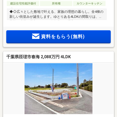
建設住宅性能評価付
所有権
カウンターキッチン
◆◇広々とした敷地で叶える、家族の理想の暮らし。全4棟の
新しい街並みが誕生します。ゆとりある4LDKの間取りは、お
子様の成長を見守れます！自然豊かな環境で、穏やかな毎日
を過ごしてみませんか◇◆
資料をもらう(無料)
千葉県匝瑳市春海 2,088万円 4LDK