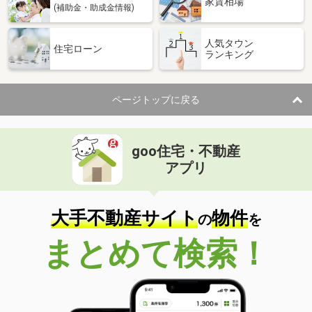
家賃相場
(補助金・助成金情報)
人気タウン
住宅ローン
ランキング
ページトップに戻る
goo住宅・不動産
アプリ
大手不動産サイト
物件
の
を
まとめて検索！