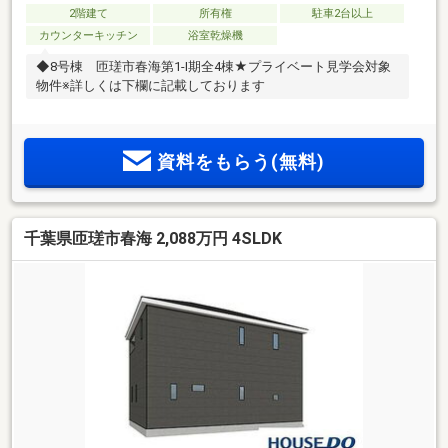
2階建て
所有権
駐車2台以上
カウンターキッチン
浴室乾燥機
◆8号棟 匝瑳市春海第1-I期全4棟★プライベート見学会対象
物件※詳しくは下欄に記載しております
資料をもらう(無料)
千葉県匝瑳市春海 2,088万円 4SLDK