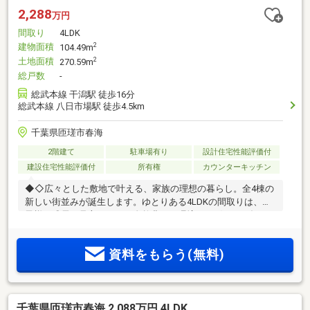
2,288
万円
間取り
4LDK
建物面積
2
104.49m
土地面積
2
270.59m
総戸数
-
総武本線 干潟駅 徒歩16分
総武本線 八日市場駅 徒歩4.5km
千葉県匝瑳市春海
2階建て
駐車場有り
設計住宅性能評価付
建設住宅性能評価付
所有権
カウンターキッチン
◆◇広々とした敷地で叶える、家族の理想の暮らし。全4棟の
新しい街並みが誕生します。ゆとりある4LDKの間取りは、お
子様の成長を見守れます！自然豊かな環境で、穏やかな毎日
を過ごしてみませんか◇◆
資料をもらう(無料)
千葉県匝瑳市春海 2,088万円 4LDK