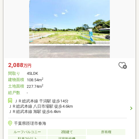
2,088
万円
間取り
4SLDK
建物面積
2
108.54m
土地面積
2
227.74m
総戸数
-
ＪＲ総武本線 干潟駅 徒歩14分
ＪＲ総武本線 八日市場駅 徒歩4.6km
ＪＲ総武本線 旭駅 徒歩6.4km
千葉県匝瑳市春海
ルーフバルコニー
2階建て
所有権
駐車2台以上
浴室乾燥機