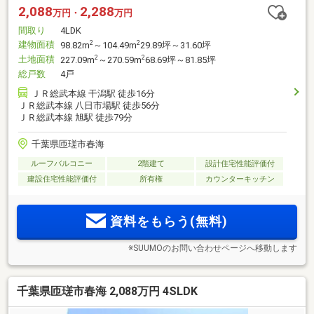
2,088
2,288
万円・
万円
間取り
4LDK
建物面積
2
2
98.82m
～104.49m
29.89坪～31.60坪
土地面積
2
2
227.09m
～270.59m
68.69坪～81.85坪
総戸数
4戸
ＪＲ総武本線 干潟駅 徒歩16分
ＪＲ総武本線 八日市場駅 徒歩56分
ＪＲ総武本線 旭駅 徒歩79分
千葉県匝瑳市春海
ルーフバルコニー
2階建て
設計住宅性能評価付
建設住宅性能評価付
所有権
カウンターキッチン
資料をもらう(無料)
※SUUMOのお問い合わせページへ移動します
千葉県匝瑳市春海 2,088万円 4SLDK