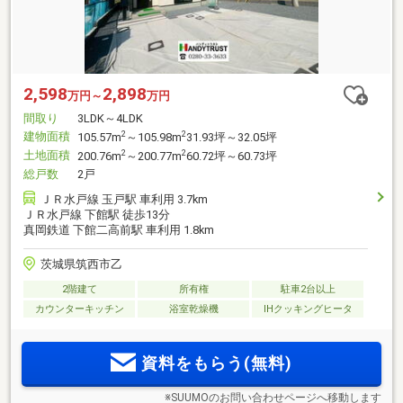
2,598
2,898
万円～
万円
間取り
3LDK～4LDK
建物面積
2
2
105.57m
～105.98m
31.93坪～32.05坪
土地面積
2
2
200.76m
～200.77m
60.72坪～60.73坪
総戸数
2戸
ＪＲ水戸線 玉戸駅 車利用 3.7km
ＪＲ水戸線 下館駅 徒歩13分
真岡鉄道 下館二高前駅 車利用 1.8km
茨城県筑西市乙
2階建て
所有権
駐車2台以上
カウンターキッチン
浴室乾燥機
IHクッキングヒータ
資料をもらう(無料)
※SUUMOのお問い合わせページへ移動します