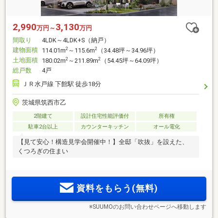
2,990
3,130
万円～
万円
間取り
4LDK～4LDK+S（納戸）
建物面積
2
2
114.01m
～115.6m
（34.48坪～34.96坪）
土地面積
2
2
180.02m
～211.89m
（54.45坪～64.09坪）
総戸数
4戸
ＪＲ水戸線 下館駅 徒歩18分
茨城県筑西市乙
2階建て
設計住宅性能評価付
所有権
駐車2台以上
カウンターキッチン
オール電化
【見て安心！構造見学会開催中！】全邸「吹抜」を設えた、
くつろぎの住まい
資料をもらう(無料)
※SUUMOのお問い合わせページへ移動します