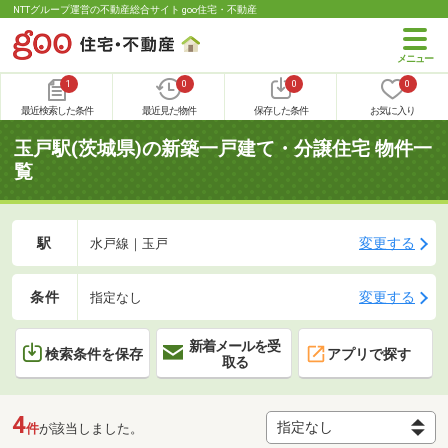
NTTグループ運営の不動産総合サイト goo住宅・不動産
1
0
0
0
最近検索した条件
最近見た物件
保存した条件
お気に入り
玉戸駅(茨城県)の新築一戸建て・分譲住宅 物件一
覧
駅
変更する
水戸線｜玉戸
条件
変更する
指定なし
新着メールを受
検索条件を保存
アプリで探す
取る
4
件
が該当しました。