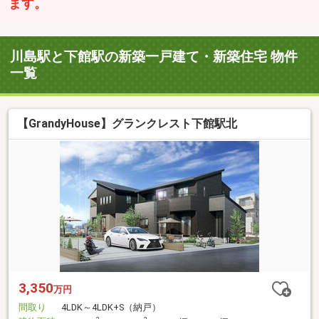
ます。
川島駅と下館駅の新築一戸建て・新築住宅 物件
一覧
【GrandyHouse】グランクレスト下館駅北
3,350
万円
間取り
4LDK～4LDK+S（納戸）