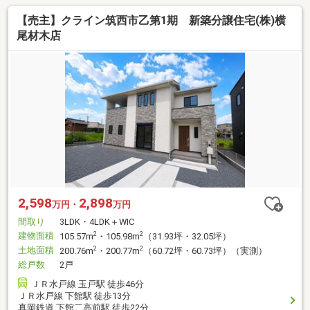
【売主】クライン筑西市乙第1期 新築分譲住宅(株)横
尾材木店
2,598
2,898
万円・
万円
間取り
3LDK・4LDK＋WIC
建物面積
2
2
105.57m
・105.98m
（31.93坪・32.05坪）
土地面積
2
2
200.76m
・200.77m
（60.72坪・60.73坪）（実測）
総戸数
2戸
ＪＲ水戸線 玉戸駅 徒歩46分
ＪＲ水戸線 下館駅 徒歩13分
真岡鉄道 下館二高前駅 徒歩22分