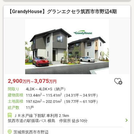
【GrandyHouse】グランエクセラ筑西市市野辺4期
2,900
3,075
万円～
万円
間取り
4LDK～4LDK+S（納戸）
建物面積
2
2
113.44m
～115.41m
（34.31坪～34.91坪）
土地面積
2
2
197.62m
～202.01m
（59.77坪～61.10坪）
総戸数
11戸
ＪＲ水戸線 下館駅 車利用 2.1km
筑西市道の駅循環バス 横島 停留所 徒歩10分
茨城県筑西市市野辺