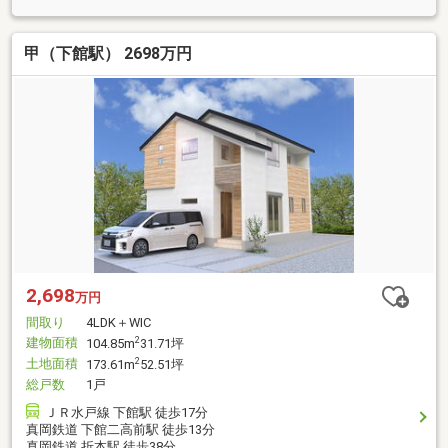
甲（下館駅） 2698万円
2,698
万円
間取り
4LDK＋WIC
建物面積
2
104.85m
31.71坪
土地面積
2
173.61m
52.51坪
総戸数
1戸
ＪＲ水戸線 下館駅 徒歩17分
真岡鉄道 下館二高前駅 徒歩13分
真岡鉄道 折本駅 徒歩38分