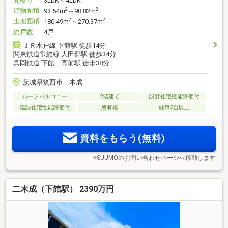
間取り
3LDK～4LDK
建物面積
2
2
93.54m
～98.82m
土地面積
2
2
180.49m
～270.37m
総戸数
4戸
ＪＲ水戸線 下館駅 徒歩14分
関東鉄道常総線 大田郷駅 徒歩34分
真岡鉄道 下館二高前駅 徒歩38分
茨城県筑西市二木成
ルーフバルコニー
2階建て
設計住宅性能評価付
建設住宅性能評価付
所有権
駐車2台以上
資料をもらう(無料)
※SUUMOのお問い合わせページへ移動します
二木成（下館駅） 2390万円