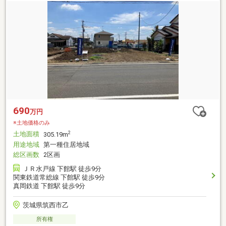
690
万円
※土地価格のみ
土地面積
2
305.19m
用途地域
第一種住居地域
総区画数
2区画
ＪＲ水戸線 下館駅 徒歩9分
関東鉄道常総線 下館駅 徒歩9分
真岡鉄道 下館駅 徒歩9分
茨城県筑西市乙
所有権