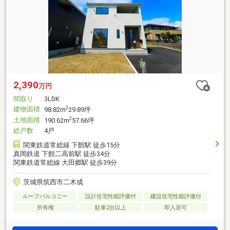
2,390
万円
間取り
3LDK
建物面積
2
98.82m
29.89坪
土地面積
2
190.62m
57.66坪
総戸数
4戸
関東鉄道常総線 下館駅 徒歩15分
真岡鉄道 下館二高前駅 徒歩34分
関東鉄道常総線 大田郷駅 徒歩39分
茨城県筑西市二木成
ルーフバルコニー
設計住宅性能評価付
建設住宅性能評価付
所有権
駐車2台以上
即入居可