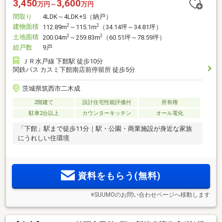
3,450
3,600
万円～
万円
間取り
4LDK～4LDK+S（納戸）
建物面積
2
2
112.89m
～115.1m
（34.14坪～34.81坪）
土地面積
2
2
200.04m
～259.83m
（60.51坪～78.59坪）
総戸数
9戸
ＪＲ水戸線 下館駅 徒歩10分
関鉄バス カスミ下館南店前停留所 徒歩5分
茨城県筑西市二木成
2階建て
設計住宅性能評価付
所有権
駐車2台以上
カウンターキッチン
オール電化
「下館」駅まで徒歩11分｜駅・公園・商業施設が身近な家族
にうれしい住環境
資料をもらう(無料)
※SUUMOのお問い合わせページへ移動します