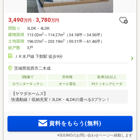
3,490
3,780
万円・
万円
間取り
3LDK・4LDK
建物面積
2
2
113.02m
～114.27m
（34.18坪～34.56坪）
土地面積
2
2
196.07m
～203.19m
（59.31坪～61.46坪）
総戸数
3戸
ＪＲ水戸線 下館駅 徒歩9分
茨城県筑西市二木成
2階建て
所有権
駐車2台以上
カウンターキッチン
オール電化
IHクッキングヒータ
【ヤマダホームズ】
快適動線！収納充実！3LDK・4LDKの選べる3プラン！
資料をもらう(無料)
※SUUMOのお問い合わせページへ移動します