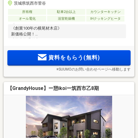
茨城県筑西市菅谷
所有権
駐車2台以上
カウンターキッチン
オール電化
浴室乾燥機
IHクッキングヒータ
《創業100年の横尾材木店》
新価格公開！
建物内覧受付中です！
資料をもらう(無料)
※SUUMOのお問い合わせページへ移動します
【GrandyHouse】ー憩ikoiー筑西市乙8期