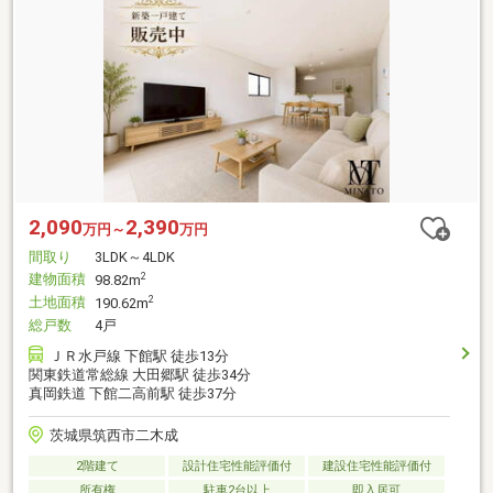
2,090
2,390
万円～
万円
間取り
3LDK～4LDK
建物面積
2
98.82m
土地面積
2
190.62m
総戸数
4戸
ＪＲ水戸線 下館駅 徒歩13分
関東鉄道常総線 大田郷駅 徒歩34分
真岡鉄道 下館二高前駅 徒歩37分
茨城県筑西市二木成
2階建て
設計住宅性能評価付
建設住宅性能評価付
所有権
駐車2台以上
即入居可