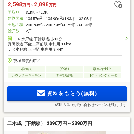
2,598
2,898
万円～
万円
間取り
3LDK～4LDK
建物面積
2
2
105.57m
～105.98m
31.93坪～32.05坪
土地面積
2
2
200.76m
～200.77m
60.72坪～60.73坪
総戸数
2戸
ＪＲ水戸線 下館駅 徒歩13分
真岡鉄道 下館二高前駅 車利用 1.8km
ＪＲ水戸線 玉戸駅 車利用 3.7km
茨城県筑西市乙
2階建て
所有権
駐車2台以上
カウンターキッチン
浴室乾燥機
IHクッキングヒータ
資料をもらう(無料)
※SUUMOのお問い合わせページへ移動します
二木成（下館駅） 2090万円～2390万円