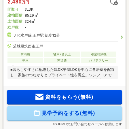
2,480
万円
間取り
3LDK
建物面積
2
85.29m
土地面積
2
324m
総戸数
-
ＪＲ水戸線 玉戸駅 徒歩12分
茨城県筑西市玉戸
所有権
駐車2台以上
浴室乾燥機
平屋
南道路
バリアフリー
■暮らしやすさに配慮した3LDK平屋LDKを中心に各居室を配置
し、家族のつながりとプライベート性を両立。ワンフロアで
移動しやすく、毎日の生活がスムーズです。■収納充実＆家事
ラク動線ウォークインクローゼットや土間収納を備え、住空
間をすっきり確保。キッチン・洗面・浴室を近くにまとめ、
資料をもらう(無料)
家事効率にも配慮しています。■周辺施設JR玉戸駅900m、と
りせん750m、セブンイレブン300m※月々6.2万円／借入2480
万円／JA／40年／変動金利0.975％
見学予約をする(無料)
※SUUMOのお問い合わせページへ移動します