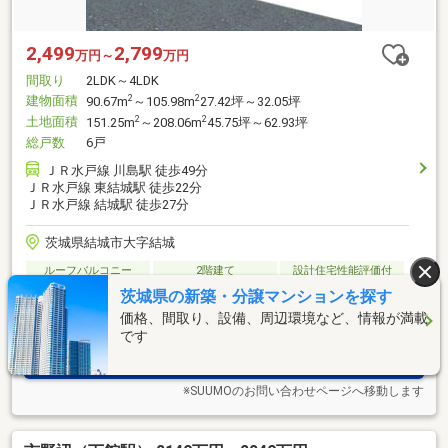
2,499
2,799
万円～
万円
間取り
2LDK～4LDK
建物面積
2
2
90.67m
～105.98m
27.42坪～32.05坪
土地面積
2
2
151.25m
～208.06m
45.75坪～62.93坪
総戸数
6戸
ＪＲ水戸線 川島駅 徒歩49分
ＪＲ水戸線 東結城駅 徒歩22分
ＪＲ水戸線 結城駅 徒歩27分
茨城県結城市大字結城
ルーフバルコニー
2階建て
設計住宅性能評価付
建設住宅性能評価付
所有権
駐車2台以上
茨城県の新築・分譲マンションを探す
価格、間取り、設備、周辺環境など、情報が満載
です
資料をもらう(無料)
※SUUMOのお問い合わせページへ移動します