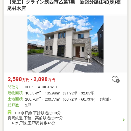
【売主】クライン筑西市乙第1期 新築分譲住宅(株)横
尾材木店
2,598
2,898
万円・
万円
間取り
3LDK・4LDK＋WIC
建物面積
2
2
105.57m
・105.98m
（31.93坪・32.05坪）
土地面積
2
2
200.76m
・200.77m
（60.72坪・60.73坪）（実測）
総戸数
2戸
ＪＲ水戸線 下館駅 徒歩13分
真岡鉄道 下館二高前駅 徒歩22分
ＪＲ水戸線 玉戸駅 徒歩46分