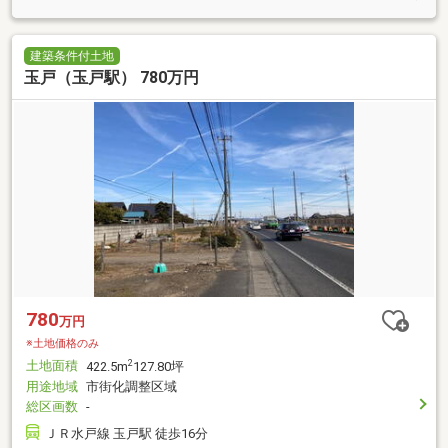
建築条件付土地
玉戸（玉戸駅） 780万円
780
万円
※土地価格のみ
土地面積
2
422.5m
127.80坪
用途地域
市街化調整区域
総区画数
-
ＪＲ水戸線 玉戸駅 徒歩16分