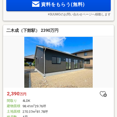
資料をもらう(無料)
※SUUMOのお問い合わせページへ移動します
二木成（下館駅） 2390万円
2,390
万円
間取り
4LDK
建物面積
2
98.41m
29.76坪
土地面積
2
270.37m
81.78坪
総戸数
4戸