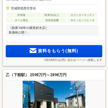
茨城県筑西市菅谷
所有権
駐車2台以上
カウンターキッチン
オール電化
浴室乾燥機
IHクッキングヒータ
《創業100年の横尾材木店》
新価格公開！
建物内覧受付中です！
資料をもらう(無料)
※SUUMOのお問い合わせページへ移動します
乙（下館駅） 2598万円～2898万円