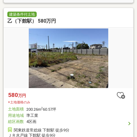
建築条件付土地
乙（下館駅） 580万円
580
万円
※土地価格のみ
土地面積
2
200.26m
60.57坪
用途地域
準工業
総区画数
4区画
関東鉄道常総線 下館駅 徒歩9分
ＪＲ水戸線 下館駅 徒歩9分