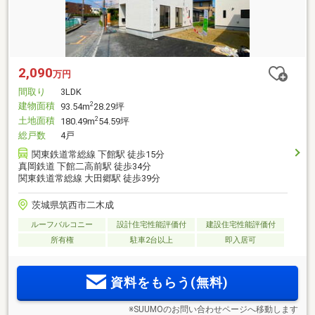
2,090
万円
間取り
3LDK
建物面積
2
93.54m
28.29坪
土地面積
2
180.49m
54.59坪
総戸数
4戸
関東鉄道常総線 下館駅 徒歩15分
真岡鉄道 下館二高前駅 徒歩34分
関東鉄道常総線 大田郷駅 徒歩39分
茨城県筑西市二木成
ルーフバルコニー
設計住宅性能評価付
建設住宅性能評価付
所有権
駐車2台以上
即入居可
資料をもらう(無料)
※SUUMOのお問い合わせページへ移動します