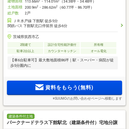
建物面積
2
2
113.66m
・114.01m
（34.38坪・34.48坪）
土地面積
2
2
200.9m
・286.62m
（60.77坪・86.70坪）
総戸数
2戸
ＪＲ水戸線 下館駅 徒歩5分
関鉄バス 下館駅北口停留所 徒歩6分
茨城県筑西市乙
2階建て
設計住宅性能評価付
所有権
駐車2台以上
カウンターキッチン
オール電化
【車6台駐車可】最大敷地面積86坪｜駅・スーパー・病院が徒
歩5分圏内に
資料をもらう(無料)
※SUUMOのお問い合わせページへ移動します
建築条件付土地
パークナードテラス下館駅北（建築条件付）宅地分譲