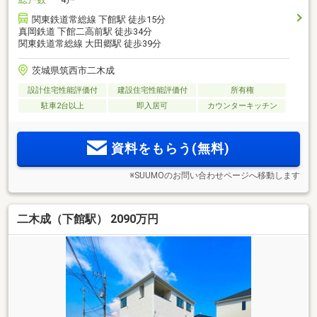
関東鉄道常総線 下館駅 徒歩15分
真岡鉄道 下館二高前駅 徒歩34分
関東鉄道常総線 大田郷駅 徒歩39分
茨城県筑西市二木成
設計住宅性能評価付
建設住宅性能評価付
所有権
駐車2台以上
即入居可
カウンターキッチン
資料をもらう(無料)
※SUUMOのお問い合わせページへ移動します
二木成（下館駅） 2090万円