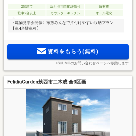
2階建て
設計住宅性能評価付
所有権
駐車2台以上
カウンターキッチン
オール電化
〈建物見学会開催〉家族みんなで片付けやすい収納プラン
【車4台駐車可】
資料をもらう(無料)
※SUUMOのお問い合わせページへ移動します
FelidiaGarden筑西市二木成 全3区画