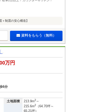
駐車2台以上
カウンターキッチン
震＋制震の安心構造】
資料をもらう（無料）
】
400万円
３
歩6分
2
土地面積
213.9m
～
2
215.6m
（64.70坪～
65.21坪）