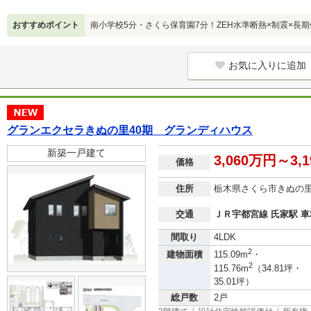
おすすめポイント
南小学校5分・さくら保育園7分！ZEH水準断熱×制震×長
お気に入りに追加
グランエクセラきぬの里40期 グランディハウス
新築一戸建て
3,060万円～3,
価格
住所
栃木県さくら市きぬの
交通
ＪＲ宇都宮線 氏家駅 車利
間取り
4LDK
2
建物面積
115.09m
・
2
115.76m
（34.81坪・
35.01坪）
総戸数
2戸