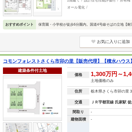
2階建て
設計住宅性能評価付
所有権
オール電化
おすすめポイント
保育園・小学校が徒歩6分圏内。国道4号線そばの立地【耐
お気に入りに追加
コモンフォレストさくら市卯の里【販売代理】【積水ハウス
建築条件付土地
1,300万円～1,
価格
土地価格のみ
住所
栃木県さくら市卯の里
交通
ＪＲ宇都宮線 氏家駅 徒
間取り
-
建物面積
-