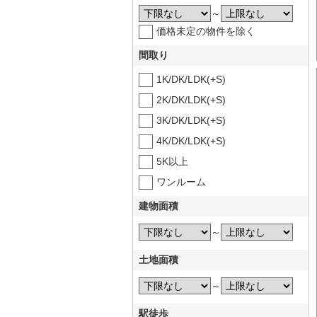
～
価格未定の物件を除く
間取り
1K/DK/LDK(+S)
2K/DK/LDK(+S)
3K/DK/LDK(+S)
4K/DK/LDK(+S)
5K以上
ワンルーム
建物面積
～
土地面積
～
駅徒歩