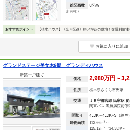
総区画数
8区画
所有権
おすすめポイント
【積水ハウス】《全４区画》約64坪超の敷地！交通利便性
お気に入りに追加
グランドステージ美女木9期 グランディハウス
新築一戸建て
2,980万円～3,
価格
住所
栃木県さくら市氏家
交通
ＪＲ宇都宮線 氏家駅 徒
関東バス 黒須病院前停留
間取り
4LDK～4LDK+S（納戸
2
建物面積
113.66m
～
2
115.12m
（34.38坪～