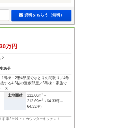
資料をもらう（無料）
330万円
里２
歩36分
納戸）1号棟：2階4部屋でゆとりの間取り／4号
、隣接する4.5帖の畳敷部屋／5号棟：家族で
ペース
2
土地面積
212.68m
～
2
212.69m
（64.33坪～
64.33坪）
駐車2台以上
カウンターキッチン