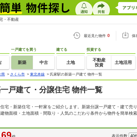
住宅・不動産
0
最近見た物件
保
一戸建てを買う
建てる
投資する
不動産
古
新築
中古
土地
土地活用
投資
木県
>
さくら市
>
東北本線
>
氏家駅の新築一戸建て 物件一覧
築一戸建て・分譲住宅 物件一覧
建売住宅・新築住宅・一軒家をご紹介します。新築分譲一戸建て・建て売
・建物面積・土地面積・間取り・人気のこだわり条件から物件を簡単検索
69
表示件数
件