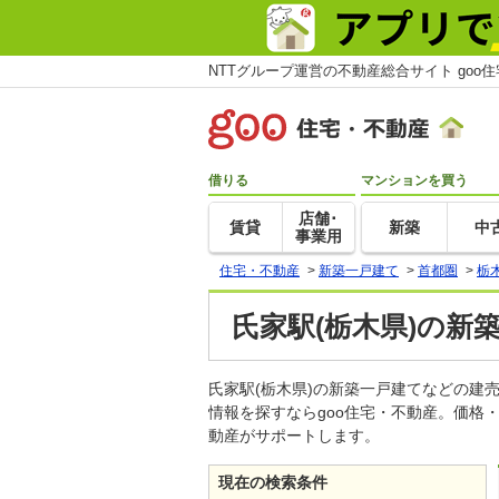
NTTグループ運営の不動産総合サイト goo
借りる
マンションを買う
店舗･
賃貸
新築
中
事業用
住宅・不動産
>
新築一戸建て
>
首都圏
>
栃
氏家駅(栃木県)の新
氏家駅(栃木県)の新築一戸建てなどの
情報を探すならgoo住宅・不動産。価格
動産がサポートします。
現在の検索条件