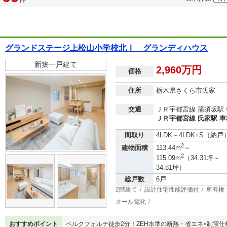
グランドステージ上松山小学校北Ⅰ グランディハウス
新築一戸建て
2,960万円
価格
住所
栃木県さくら市氏家
交通
ＪＲ宇都宮線 蒲須坂駅 
ＪＲ宇都宮線 氏家駅 車利
間取り
4LDK～4LDK+S（納戸
2
建物面積
113.44m
～
2
115.09m
（34.31坪～
34.81坪）
総戸数
6戸
2階建て
設計住宅性能評価付
所有権
オール電化
おすすめポイント
ベルクフォルテ徒歩2分！ZEH水準の断熱・省エネ×制震