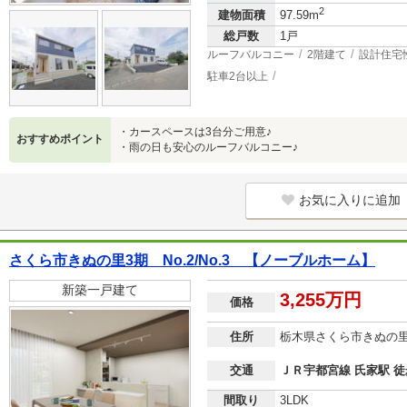
2
建物面積
97.59m
総戸数
1戸
ルーフバルコニー
2階建て
設計住宅
駐車2台以上
・カースペースは3台分ご用意♪
おすすめポイント
・雨の日も安心のルーフバルコニー♪
お気に入りに追加
さくら市きぬの里3期 No.2/No.3 【ノーブルホーム】
新築一戸建て
3,255万円
価格
住所
栃木県さくら市きぬの
交通
ＪＲ宇都宮線 氏家駅 徒
間取り
3LDK