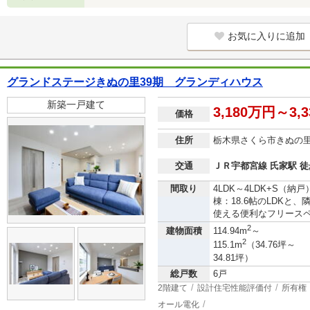
お気に入りに追加
グランドステージきぬの里39期 グランディハウス
新築一戸建て
3,180万円～3,
価格
住所
栃木県さくら市きぬの
交通
ＪＲ宇都宮線 氏家駅 徒
間取り
4LDK～4LDK+S（
棟：18.6帖のLDKと
使える便利なフリース
2
建物面積
114.94m
～
2
115.1m
（34.76坪～
34.81坪）
総戸数
6戸
2階建て
設計住宅性能評価付
所有権
オール電化