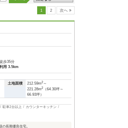
1
2
次へ
徒歩35分
用 3.5km
）
2
土地面積
212.59m
～
2
221.28m
（64.30坪～
66.93坪）
駐車2台以上
カウンターキッチン
仕様の長期優良住宅。