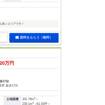
も良いエリアです！
資料をもらう（無料）
220万円
歩17分
所 徒歩17分
）
2
土地面積
201.78m
～
2
230.1m
（61.03坪～