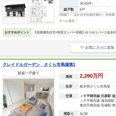
34.82坪）
総戸数
6戸
2階建て
設計住宅性能評価付
所有権
オール電化
おすすめポイント
【長期優良住宅×制震ダンパー搭載】ゆうゆうパーク徒歩9
お気に入りに追加
クレイドルガーデン さくら市馬場第1
新築一戸建て
2,290万円
価格
住所
栃木県さくら市馬場
交通
ＪＲ宇都宮線 氏家駅 徒
ＪＲ宇都宮線 蒲須坂駅 
東武宇都宮線 安塚駅 車利
間取り
4LDK