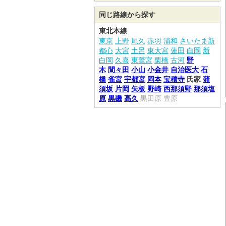
同じ路線から探す
東北本線
東京
上野
尾久
赤羽
浦和
さいたま新
都心
大宮
土呂
東大宮
蓮田
白岡
新
白岡
久喜
東鷲宮
栗橋
古河
野
木
間々田
小山
小金井
自治医大
石
橋
雀宮
宇都宮
岡本
宝積寺
氏家
蒲
須坂
片岡
矢板
野崎
西那須野
那須塩
原
黒磯
高久
黒田原
豊原