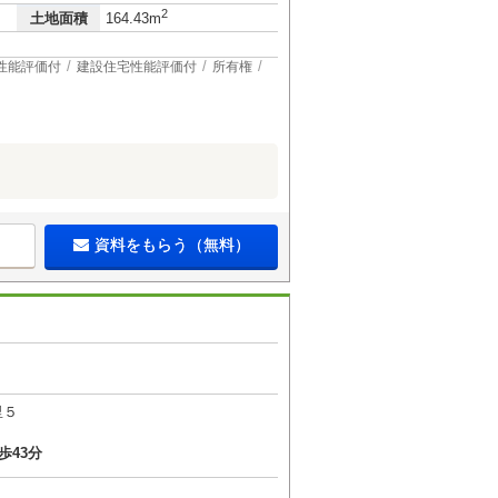
2
土地面積
164.43m
性能評価付
建設住宅性能評価付
所有権
資料をもらう（無料）
里５
歩43分