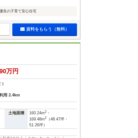
期優良の子育て安心住宅
資料をもらう（無料）
190万円
里１
用 2.4km
2
土地面積
160.24m
・
2
169.48m
（48.47坪・
51.26坪）