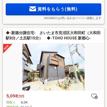
資料をもらう(無料)
※SUUMOのお問い合わせページへ移動します
◆-新築分譲住宅- さいたま市見沼区大和田町（大和田
駅8分／土呂駅15分） ◆-TOHO HOUSE 新都心-
5,098
万円
間取り
3LDK
2