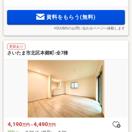
資料をもらう(無料)
※SUUMOのお問い合わせページへ移動します
更新あり
さいたま市北区本郷町-全7棟
4,190
4,490
万円～
万円