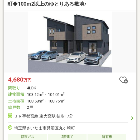
町◆100ｍ2以上のゆとりある敷地♪
4,680
万円
間取り
4LDK
建物面積
2
2
103.12m
・104.01m
土地面積
2
2
108.58m
・108.75m
総戸数
2戸
ＪＲ宇都宮線 東大宮駅 徒歩17分
埼玉県さいたま市見沼区丸ヶ崎町
都市ガス
2階建て
所有権