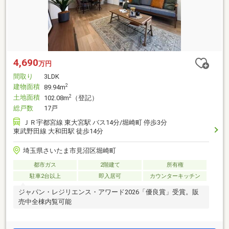
4,690
万円
間取り
3LDK
建物面積
2
89.94m
土地面積
2
102.08m
（登記）
総戸数
17戸
ＪＲ宇都宮線 東大宮駅 バス14分/堀崎町 停歩3分
東武野田線 大和田駅 徒歩14分
埼玉県さいたま市見沼区堀崎町
都市ガス
2階建て
所有権
駐車2台以上
即入居可
カウンターキッチン
ジャパン・レジリエンス・アワード2026「優良賞」受賞。販
売中全棟内覧可能