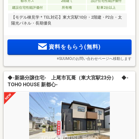
都市ガス
2階建て
設計住宅性能評価付
建設住宅性能評価付
所有権
駐車2台以上
【モデル棟見学＊TEL対応】東大宮駅10分・2階建・P2台・太
陽光パネル・長期優良
資料をもらう(無料)
※SUUMOのお問い合わせページへ移動します
◆-新築分譲住宅- 上尾市瓦葺（東大宮駅23分） ◆-
TOHO HOUSE 新都心-