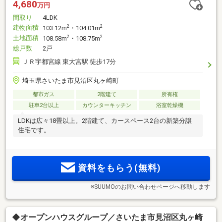
4,680
万円
間取り
4LDK
建物面積
2
2
103.12m
・104.01m
土地面積
2
2
108.58m
・108.75m
総戸数
2戸
ＪＲ宇都宮線 東大宮駅 徒歩17分
埼玉県さいたま市見沼区丸ヶ崎町
都市ガス
2階建て
所有権
駐車2台以上
カウンターキッチン
浴室乾燥機
LDKは広々18畳以上。2階建て、カースペース2台の新築分譲
住宅です。
資料をもらう(無料)
※SUUMOのお問い合わせページへ移動します
◆オープンハウスグループ／さいたま市見沼区丸ヶ崎