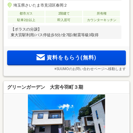
埼玉県さいたま市見沼区春岡２
都市ガス
2階建て
所有権
駐車2台以上
即入居可
カウンターキッチン
【ポラスの分譲】
東大宮駅利用/バス停徒歩5分/全7邸/耐震等級3取得
資料をもらう(無料)
※SUUMOのお問い合わせページへ移動します
グリーンガーデン 大宮今羽町３期