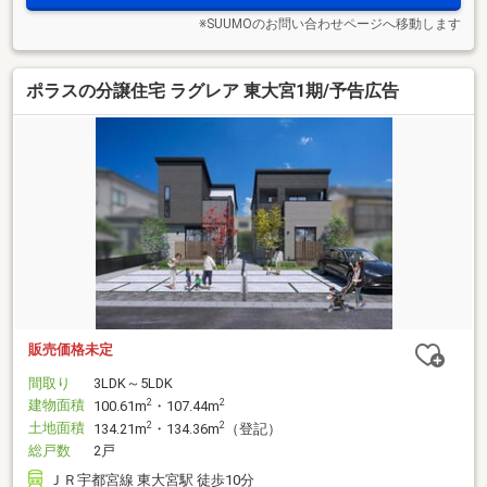
※SUUMOのお問い合わせページへ移動します
ポラスの分譲住宅 ラグレア 東大宮1期/予告広告
販売価格未定
間取り
3LDK～5LDK
建物面積
2
2
100.61m
・107.44m
土地面積
2
2
134.21m
・134.36m
（登記）
総戸数
2戸
ＪＲ宇都宮線 東大宮駅 徒歩10分