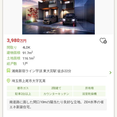
3,980
万円
間取り
4LDK
建物面積
2
91.7m
土地面積
2
116.1m
総戸数
1戸
湘南新宿ライン宇須 東大宮駅 徒歩22分
埼玉県上尾市大字瓦葺
都市ガス
2階建て
所有権
駐車2台以上
カウンターキッチン
浴室乾燥機
南道路に面した間口10mの陽当たり良好な立地。ZEH水準の省
エネ新築住宅。