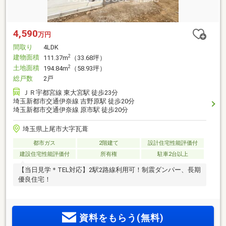
4,590
万円
間取り
4LDK
建物面積
2
111.37m
（33.68坪）
土地面積
2
194.84m
（58.93坪）
総戸数
2戸
ＪＲ宇都宮線 東大宮駅 徒歩23分
埼玉新都市交通伊奈線 吉野原駅 徒歩20分
埼玉新都市交通伊奈線 原市駅 徒歩20分
埼玉県上尾市大字瓦葺
都市ガス
2階建て
設計住宅性能評価付
建設住宅性能評価付
所有権
駐車2台以上
【当日見学＊TEL対応】2駅2路線利用可！制震ダンパー、長期
優良住宅！
資料をもらう(無料)