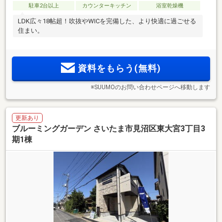
駐車2台以上
カウンターキッチン
浴室乾燥機
LDK広々18帖超！吹抜やWICを完備した、より快適に過ごせる
住まい。
資料をもらう(無料)
※SUUMOのお問い合わせページへ移動します
更新あり
ブルーミングガーデン さいたま市見沼区東大宮3丁目3
期1棟