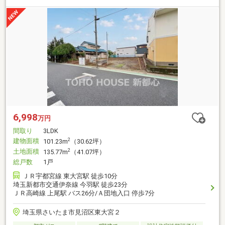
6,998
万円
間取り
3LDK
建物面積
2
101.23m
（30.62坪）
土地面積
2
135.77m
（41.07坪）
総戸数
1戸
ＪＲ宇都宮線 東大宮駅 徒歩10分
埼玉新都市交通伊奈線 今羽駅 徒歩23分
ＪＲ高崎線 上尾駅 バス26分/Ａ団地入口 停歩7分
埼玉県さいたま市見沼区東大宮２