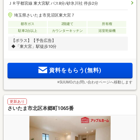
ＪＲ宇都宮線 東大宮駅 バス8分/砂氷川社 停歩2分
埼玉県さいたま市見沼区東大宮７
都市ガス
2階建て
所有権
駐車2台以上
カウンターキッチン
浴室乾燥機
【ポラス】【予告広告】
◆「東大宮」駅徒歩10分
資料をもらう(無料)
※SUUMOのお問い合わせページへ移動します
更新あり
さいたま市北区本郷町1065番