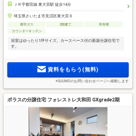
ＪＲ宇都宮線 東大宮駅 徒歩14分
埼玉県さいたま市見沼区東大宮６
都市ガス
2階建て
所有権
カウンターキッチン
浴室はゆったり1坪サイズ。カースペース付の新築分譲住宅で
す。
資料をもらう(無料)
※SUUMOのお問い合わせページへ移動します
ポラスの分譲住宅 フォレストレ大和田 GXgrade2期