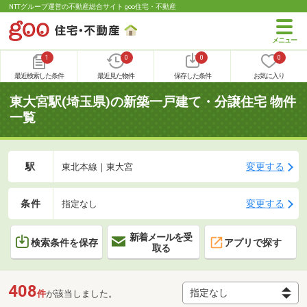
NTTグループ運営の不動産総合サイト goo住宅・不動産
1
0
0
0
最近検索した条件
最近見た物件
保存した条件
お気に入り
東大宮駅(埼玉県)の新築一戸建て・分譲住宅 物件
一覧
駅
変更する
東北本線｜東大宮
条件
変更する
指定なし
新着メールを受
検索条件を保存
アプリで探す
取る
408
件
が該当しました。