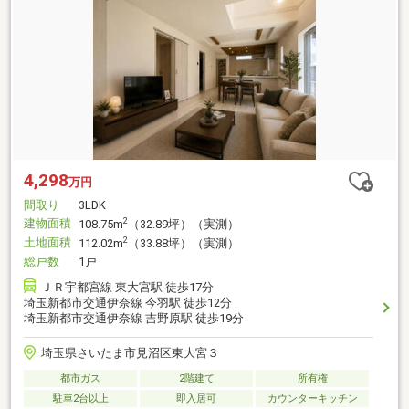
4,298
万円
間取り
3LDK
建物面積
2
108.75m
（32.89坪）（実測）
土地面積
2
112.02m
（33.88坪）（実測）
総戸数
1戸
ＪＲ宇都宮線 東大宮駅 徒歩17分
埼玉新都市交通伊奈線 今羽駅 徒歩12分
埼玉新都市交通伊奈線 吉野原駅 徒歩19分
埼玉県さいたま市見沼区東大宮３
都市ガス
2階建て
所有権
駐車2台以上
即入居可
カウンターキッチン