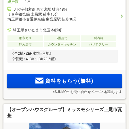
総戸数
1戸
ＪＲ宇都宮線 東大宮駅 徒歩18分
ＪＲ宇都宮線 土呂駅 徒歩15分
埼玉新都市交通伊奈線 東宮原駅 徒歩18分
埼玉県さいたま市北区本郷町
都市ガス
2階建て
所有権
即入居可
カウンターキッチン
バリアフリー
《全2棟×ZEH水準×角地》
《2階建×4LDK×LDK23.5畳》
資料をもらう(無料)
※SUUMOのお問い合わせページへ移動します
【オープンハウスグループ】ミラスモシリーズ上尾市瓦
葺