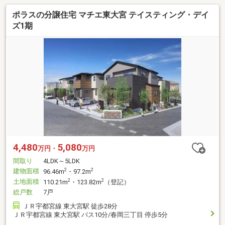
ポラスの分譲住宅 マチエ東大宮 テイスティング・デイ
ズ1期
4,480
5,080
万円・
万円
間取り
4LDK～5LDK
建物面積
2
2
96.46m
・97.2m
土地面積
2
2
110.21m
・123.82m
（登記）
総戸数
7戸
ＪＲ宇都宮線 東大宮駅 徒歩28分
ＪＲ宇都宮線 東大宮駅 バス10分/春岡三丁目 停歩5分