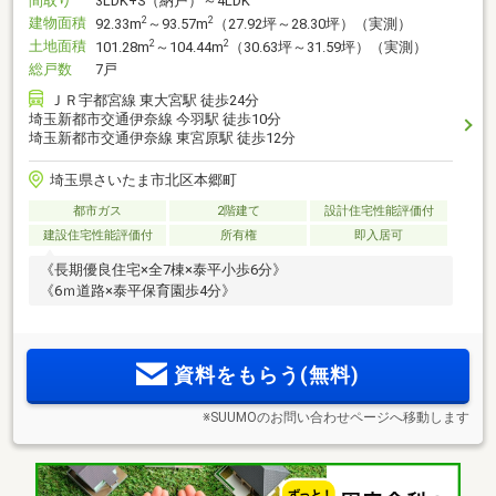
間取り
3LDK+S（納戸）～4LDK
建物面積
2
2
92.33m
～93.57m
（27.92坪～28.30坪）（実測）
土地面積
2
2
101.28m
～104.44m
（30.63坪～31.59坪）（実測）
総戸数
7戸
ＪＲ宇都宮線 東大宮駅 徒歩24分
埼玉新都市交通伊奈線 今羽駅 徒歩10分
埼玉新都市交通伊奈線 東宮原駅 徒歩12分
埼玉県さいたま市北区本郷町
都市ガス
2階建て
設計住宅性能評価付
建設住宅性能評価付
所有権
即入居可
《長期優良住宅×全7棟×泰平小歩6分》
《6ｍ道路×泰平保育園歩4分》
資料をもらう(無料)
※SUUMOのお問い合わせページへ移動します