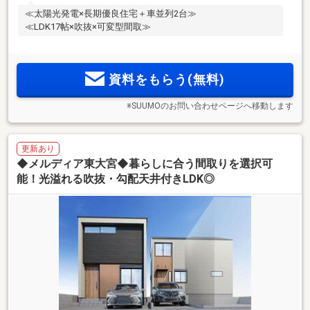
≪太陽光発電×長期優良住宅＋車並列2台≫
≪LDK17帖×吹抜×可変型間取≫
資料をもらう(無料)
※SUUMOのお問い合わせページへ移動します
更新あり
◆メルディア東大宮◆暮らしに合う間取りを選択可
能！光溢れる吹抜・勾配天井付きLDK◎