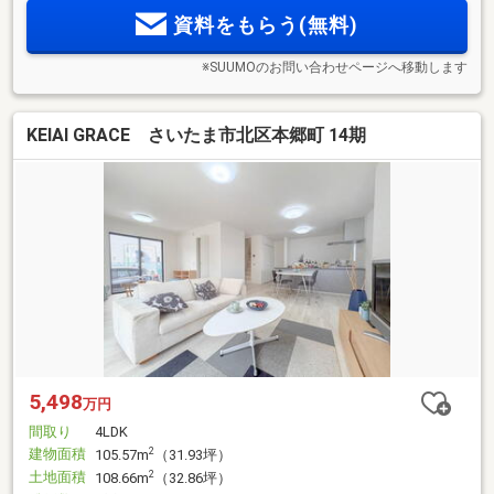
資料をもらう(無料)
※SUUMOのお問い合わせページへ移動します
KEIAI GRACE さいたま市北区本郷町 14期
5,498
万円
間取り
4LDK
建物面積
2
105.57m
（31.93坪）
土地面積
2
108.66m
（32.86坪）