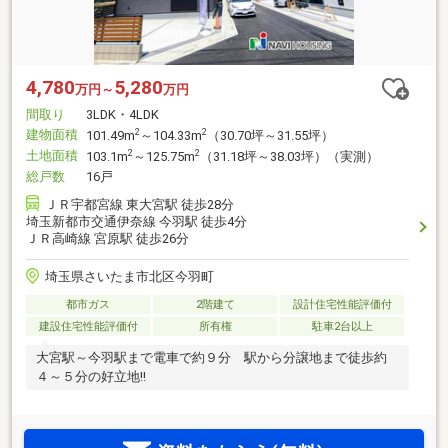
4,780
5,280
万円～
万円
間取り
3LDK・4LDK
建物面積
2
2
101.49m
～104.33m
（30.70坪～31.55坪）
土地面積
2
2
103.1m
～125.75m
（31.18坪～38.03坪）（実測）
総戸数
16戸
ＪＲ宇都宮線 東大宮駅 徒歩28分
埼玉新都市交通伊奈線 今羽駅 徒歩4分
ＪＲ高崎線 宮原駅 徒歩26分
埼玉県さいたま市北区今羽町
都市ガス
2階建て
設計住宅性能評価付
建設住宅性能評価付
所有権
駐車2台以上
大宮駅～今羽駅まで電車で約９分 駅から分譲地まで徒歩約
４～５分の好立地!!