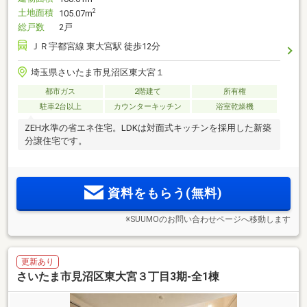
土地面積
2
105.07m
総戸数
2戸
ＪＲ宇都宮線 東大宮駅 徒歩12分
埼玉県さいたま市見沼区東大宮１
都市ガス
2階建て
所有権
駐車2台以上
カウンターキッチン
浴室乾燥機
ZEH水準の省エネ住宅。LDKは対面式キッチンを採用した新築
分譲住宅です。
資料をもらう(無料)
※SUUMOのお問い合わせページへ移動します
更新あり
さいたま市見沼区東大宮３丁目3期-全1棟