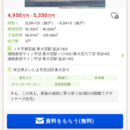
4,950
5,350
万円・
万円
間取り
2LDK+2S（納戸）・3LDK+S（納戸）
建物面積
2
2
92.53m
・92.65m
土地面積
2
2
96.07m
・103.04m
総戸数
3戸
ＪＲ宇都宮線 東大宮駅 徒歩14分
湘南新宿ライン宇須 東大宮駅 バス6分/東大宮六丁目 停歩4分
湘南新宿ライン宇須 東大宮駅 徒歩14分
埼玉県さいたま市見沼区東大宮６
都市ガス
2階建て
所有権
カウンターキッチン
浴室乾燥機
今も、この先も。家族の成長に寄り添う全2邸の2階建てデザ
イナーズ住宅♪
資料をもらう(無料)