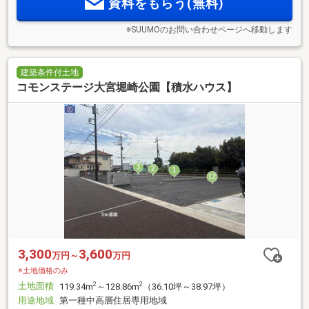
資料をもらう(無料)
※SUUMOのお問い合わせページへ移動します
建築条件付土地
コモンステージ大宮堀崎公園【積水ハウス】
3,300
3,600
万円～
万円
※土地価格のみ
土地面積
2
2
119.34m
～128.86m
（36.10坪～38.97坪）
用途地域
第一種中高層住居専用地域