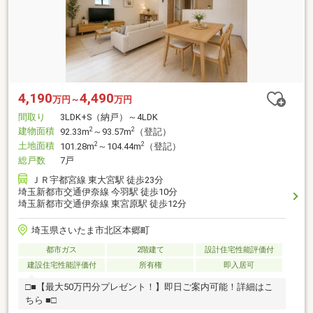
4,190
4,490
万円～
万円
間取り
3LDK+S（納戸）～4LDK
建物面積
2
2
92.33m
～93.57m
（登記）
土地面積
2
2
101.28m
～104.44m
（登記）
総戸数
7戸
ＪＲ宇都宮線 東大宮駅 徒歩23分
埼玉新都市交通伊奈線 今羽駅 徒歩10分
埼玉新都市交通伊奈線 東宮原駅 徒歩12分
埼玉県さいたま市北区本郷町
都市ガス
2階建て
設計住宅性能評価付
建設住宅性能評価付
所有権
即入居可
□■【最大50万円分プレゼント！】即日ご案内可能！詳細はこ
ちら ■□