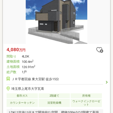
4,080
万円
間取り
4LDK
建物面積
2
100.4m
土地面積
2
126.91m
総戸数
1戸
ＪＲ宇都宮線 東大宮駅 徒歩15分
埼玉県上尾市大字瓦葺
都市ガス
2階建て
所有権
ウォークインクローゼ
カウンターキッチン
浴室乾燥機
ット
LDKは吹抜け付きで開放的な空間。建物100m2の2階建て新築