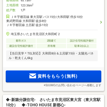
建物面積
93.15m
土地面積
2
123.36m
総戸数
1戸
ＪＲ宇都宮線 東大宮駅 バス15分/大和田駅 停歩10分
東武野田線 大和田駅 徒歩8分
ＪＲ宇都宮線 土呂駅 徒歩15分
埼玉県さいたま市見沼区大和田町２
都市ガス
2階建て
設計住宅性能評価付
建設住宅性能評価付
所有権
駐車2台以上
【当日見学＊TEL対応】大和田8分＆土呂駅15分・太陽光パネ
ル・乾太くん6kg
資料をもらう(無料)
※SUUMOのお問い合わせページへ移動します
◆-新築分譲住宅- さいたま市見沼区東大宮（東大宮駅
10分） ◆-TOHO HOUSE 新都心-