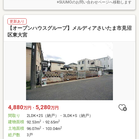
※SUUMOのお問い合わせページへ移動します
更新あり
【オープンハウスグループ】メルディアさいたま市見沼
区東大宮
4,880
5,280
万円・
万円
間取り
2LDK+2S（納戸）・3LDK+S（納戸）
建物面積
2
2
92.53m
・92.65m
土地面積
2
2
96.07m
・103.04m
総戸数
3戸