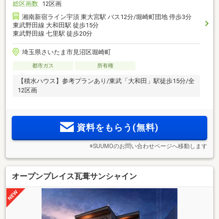
総区画数
12区画
湘南新宿ライン宇須 東大宮駅 バス12分/堀崎町団地 停歩3分
東武野田線 大和田駅 徒歩15分
東武野田線 七里駅 徒歩20分
埼玉県さいたま市見沼区堀崎町
都市ガス
所有権
【積水ハウス】参考プランあり/東武「大和田」駅徒歩15分/全
12区画
資料をもらう(無料)
※SUUMOのお問い合わせページへ移動します
オープンプレイス瓦葺サンシャイン