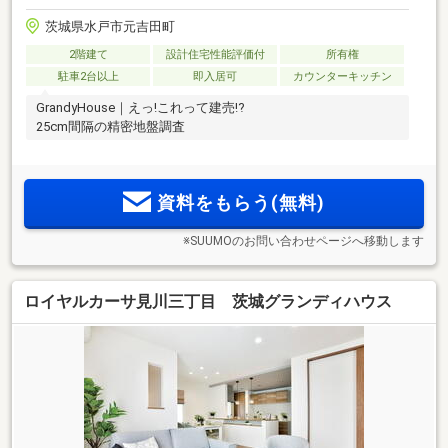
茨城県水戸市元吉田町
2階建て
設計住宅性能評価付
所有権
駐車2台以上
即入居可
カウンターキッチン
GrandyHouse｜えっ!これって建売!?
25cm間隔の精密地盤調査
資料をもらう(無料)
※SUUMOのお問い合わせページへ移動します
ロイヤルカーサ見川三丁目 茨城グランディハウス