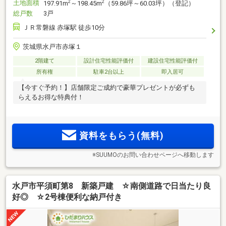
土地面積
2
2
197.91m
～198.45m
（59.86坪～60.03坪）（登記）
総戸数
3戸
ＪＲ常磐線 赤塚駅 徒歩10分
茨城県水戸市赤塚１
2階建て
設計住宅性能評価付
建設住宅性能評価付
所有権
駐車2台以上
即入居可
【今すぐ予約！】店舗限定ご成約で豪華プレゼントが必ずも
らえるお得な特典付！
資料をもらう(無料)
※SUUMOのお問い合わせページへ移動します
水戸市平須町第8 新築戸建 ☆南側道路で日当たり良
好◎ ☆2号棟便利な納戸付き