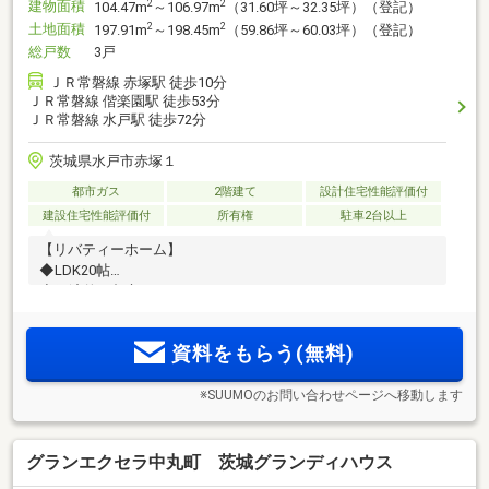
建物面積
2
2
104.47m
～106.97m
（31.60坪～32.35坪）（登記）
土地面積
2
2
197.91m
～198.45m
（59.86坪～60.03坪）（登記）
総戸数
3戸
ＪＲ常磐線 赤塚駅 徒歩10分
ＪＲ常磐線 偕楽園駅 徒歩53分
ＪＲ常磐線 水戸駅 徒歩72分
茨城県水戸市赤塚１
都市ガス
2階建て
設計住宅性能評価付
建設住宅性能評価付
所有権
駐車2台以上
【リバティーホーム】
◆LDK20帖
◆経済的な都市ガス
◆全居室南向き
資料をもらう(無料)
※SUUMOのお問い合わせページへ移動します
グランエクセラ中丸町 茨城グランディハウス