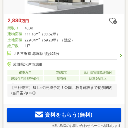
2,880
万円
間取り
4LDK
建物面積
2
111.16m
（33.62坪）
土地面積
2
229.04m
（69.28坪）（登記）
総戸数
1戸
ＪＲ常磐線 赤塚駅 徒歩23分
茨城県水戸市堀町
都市ガス
2階建て
設計住宅性能評価付
建設住宅性能評価付
所有権
駐車2台以上
【当社売主】8月上旬完成予定！公園、教育施設まで徒歩圏内
♪当日案内OK◎
資料をもらう(無料)
※SUUMOのお問い合わせページへ移動します