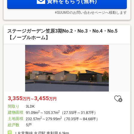
資料をもらう(無料)
※SUUMOのお問い合わせページへ移動します
ステージガーデン笠原3期No.2・No.3・No.4・No.5
【ノーブルホーム】
3,355
3,455
万円～
万円
間取り
3LDK
建物面積
2
2
91.09m
～105.37m
（27.55坪～31.87坪）
土地面積
2
2
232.57m
～279.95m
（70.35坪～84.68坪）
総戸数
5戸
ＪＲ常磐線 水戸駅 車利用 6.3km