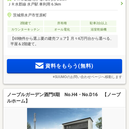
ＪＲ水郡線 水戸駅 車利用 6.3km
茨城県水戸市笠原町
2階建て
所有権
駐車2台以上
カウンターキッチン
オール電化
浴室乾燥機
【65物件から選ぶ夏の建売フェア】月々6万円台から選べる、
平屋＆2階建て。
資料をもらう(無料)
※SUUMOのお問い合わせページへ移動します
ノーブルガーデン酒門Ⅱ期 No.H4・No.D16 【ノーブ
ルホーム】