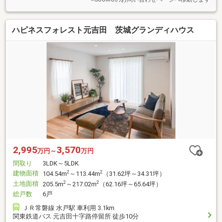
ハピネスフォレスト元吉田 茨城グランディハウス
2,995
3,570
万円～
万円
間取り
3LDK～5LDK
建物面積
2
2
104.54m
～113.44m
（31.62坪～34.31坪）
土地面積
2
2
205.5m
～217.02m
（62.16坪～65.64坪）
総戸数
6戸
ＪＲ常磐線 水戸駅 車利用 3.1km
関東鉄道バス 元吉田十字路停留所 徒歩10分