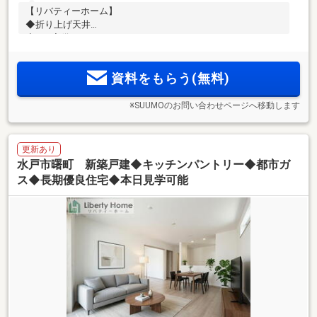
【リバティーホーム】
◆折り上げ天井
◆WIC完備
◆スーパー徒歩6分
資料をもらう(無料)
※SUUMOのお問い合わせページへ移動します
更新あり
水戸市曙町 新築戸建◆キッチンパントリー◆都市ガ
ス◆長期優良住宅◆本日見学可能