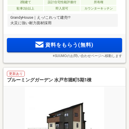
2階建て
設計住宅性能評価付
所有権
駐車2台以上
即入居可
カウンターキッチン
GrandyHouse｜えっ!これって建売!?
火災に強い耐力面材採用
資料をもらう(無料)
※SUUMOのお問い合わせページへ移動します
更新あり
ブルーミングガーデン 水戸市堀町5期1棟