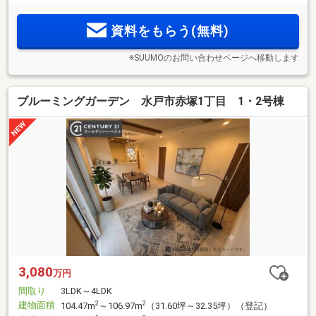
資料をもらう(無料)
※SUUMOのお問い合わせページへ移動します
ブルーミングガーデン 水戸市赤塚1丁目 1・2号棟
3,080
万円
間取り
3LDK～4LDK
建物面積
2
2
104.47m
～106.97m
（31.60坪～32.35坪）（登記）