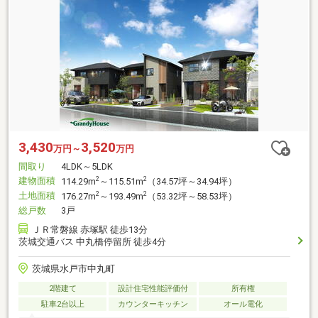
3,430
3,520
万円～
万円
間取り
4LDK～5LDK
建物面積
2
2
114.29m
～115.51m
（34.57坪～34.94坪）
土地面積
2
2
176.27m
～193.49m
（53.32坪～58.53坪）
総戸数
3戸
ＪＲ常磐線 赤塚駅 徒歩13分
茨城交通バス 中丸橋停留所 徒歩4分
茨城県水戸市中丸町
2階建て
設計住宅性能評価付
所有権
駐車2台以上
カウンターキッチン
オール電化