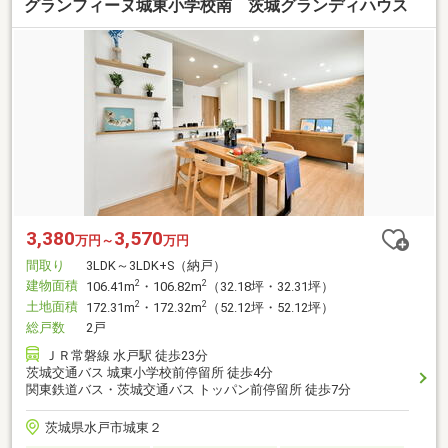
グランフィーヌ城東小学校南 茨城グランディハウス
3,380
3,570
万円～
万円
間取り
3LDK～3LDK+S（納戸）
建物面積
2
2
106.41m
・106.82m
（32.18坪・32.31坪）
土地面積
2
2
172.31m
・172.32m
（52.12坪・52.12坪）
総戸数
2戸
ＪＲ常磐線 水戸駅 徒歩23分
茨城交通バス 城東小学校前停留所 徒歩4分
関東鉄道バス・茨城交通バス トッパン前停留所 徒歩7分
茨城県水戸市城東２