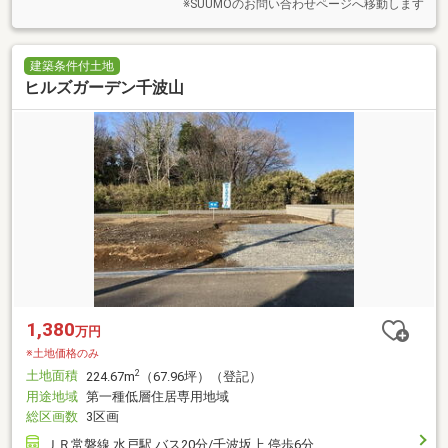
※SUUMOのお問い合わせページへ移動します
建築条件付土地
ヒルズガーデン千波山
1,380
万円
※土地価格のみ
土地面積
2
224.67m
（67.96坪）（登記）
用途地域
第一種低層住居専用地域
総区画数
3区画
ＪＲ常磐線 水戸駅 バス20分/千波坂上 停歩6分