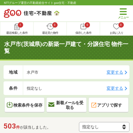
NTTグループ運営の不動産総合サイト goo住宅・不動産
1
0
0
0
最近検索した条件
最近見た物件
保存した条件
お気に入り
水戸市(茨城県)の新築一戸建て・分譲住宅 物件一
覧
地域
変更する
水戸市
条件
変更する
指定なし
新着メールを受
検索条件を保存
アプリで探す
取る
503
件
が該当しました。