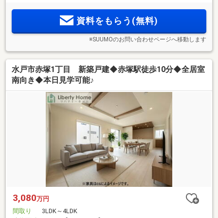
◆玄関吹き抜け
資料をもらう(無料)
※SUUMOのお問い合わせページへ移動します
水戸市赤塚1丁目 新築戸建◆赤塚駅徒歩10分◆全居室
南向き◆本日見学可能♪
3,080
万円
間取り
3LDK～4LDK