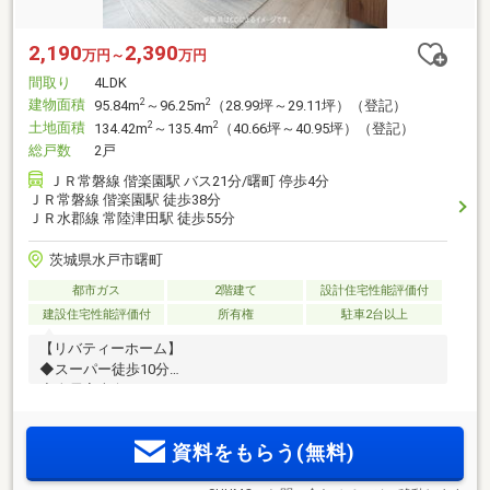
2,190
2,390
万円～
万円
間取り
4LDK
建物面積
2
2
95.84m
～96.25m
（28.99坪～29.11坪）（登記）
土地面積
2
2
134.42m
～135.4m
（40.66坪～40.95坪）（登記）
総戸数
2戸
ＪＲ常磐線 偕楽園駅 バス21分/曙町 停歩4分
ＪＲ常磐線 偕楽園駅 徒歩38分
ＪＲ水郡線 常陸津田駅 徒歩55分
茨城県水戸市曙町
都市ガス
2階建て
設計住宅性能評価付
建設住宅性能評価付
所有権
駐車2台以上
【リバティーホーム】
◆スーパー徒歩10分
◆全居室南向き
◆パントリー
資料をもらう(無料)