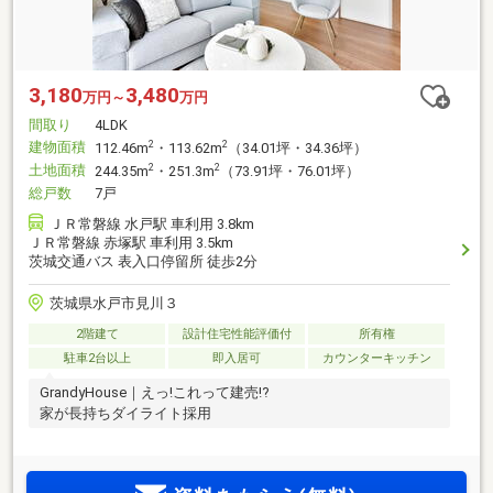
3,180
3,480
万円～
万円
間取り
4LDK
建物面積
2
2
112.46m
・113.62m
（34.01坪・34.36坪）
土地面積
2
2
244.35m
・251.3m
（73.91坪・76.01坪）
総戸数
7戸
ＪＲ常磐線 水戸駅 車利用 3.8km
ＪＲ常磐線 赤塚駅 車利用 3.5km
茨城交通バス 表入口停留所 徒歩2分
茨城県水戸市見川３
2階建て
設計住宅性能評価付
所有権
駐車2台以上
即入居可
カウンターキッチン
GrandyHouse｜えっ!これって建売!?
家が長持ちダイライト採用