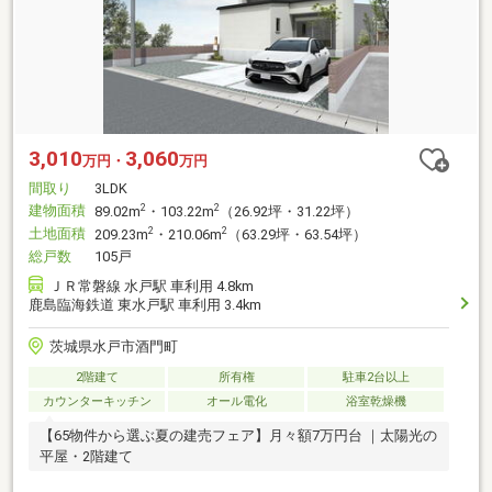
3,010
3,060
万円・
万円
間取り
3LDK
建物面積
2
2
89.02m
・103.22m
（26.92坪・31.22坪）
土地面積
2
2
209.23m
・210.06m
（63.29坪・63.54坪）
総戸数
105戸
ＪＲ常磐線 水戸駅 車利用 4.8km
鹿島臨海鉄道 東水戸駅 車利用 3.4km
茨城県水戸市酒門町
2階建て
所有権
駐車2台以上
カウンターキッチン
オール電化
浴室乾燥機
【65物件から選ぶ夏の建売フェア】月々額7万円台 ｜太陽光の
平屋・2階建て