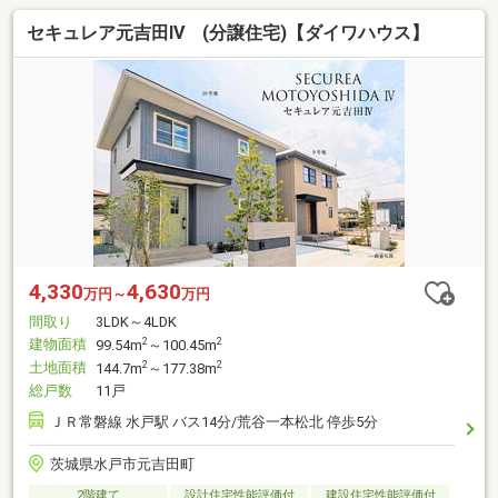
セキュレア元吉田IV (分譲住宅)【ダイワハウス】
4,330
4,630
万円～
万円
間取り
3LDK～4LDK
建物面積
2
2
99.54m
～100.45m
土地面積
2
2
144.7m
～177.38m
総戸数
11戸
ＪＲ常磐線 水戸駅 バス14分/荒谷一本松北 停歩5分
茨城県水戸市元吉田町
2階建て
設計住宅性能評価付
建設住宅性能評価付