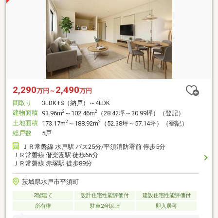
2,290
2,490
万円～
万円
間取り
3LDK+S（納戸）～4LDK
建物面積
2
2
93.96m
～102.46m
（28.42坪～30.99坪）（登記）
土地面積
2
2
173.17m
～188.92m
（52.38坪～57.14坪）（登記）
総戸数
5戸
ＪＲ常磐線 水戸駅 バス25分/平須消防署前 停歩5分
ＪＲ常磐線 偕楽園駅 徒歩66分
ＪＲ常磐線 赤塚駅 徒歩89分
茨城県水戸市平須町
2階建て
設計住宅性能評価付
建設住宅性能評価付
所有権
駐車2台以上
即入居可