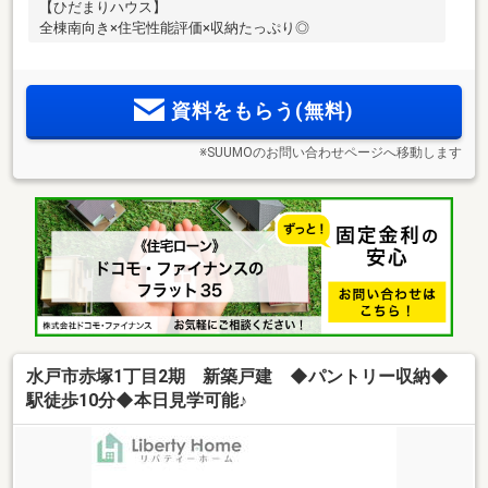
【ひだまりハウス】
全棟南向き×住宅性能評価×収納たっぷり◎
資料をもらう(無料)
※SUUMOのお問い合わせページへ移動します
水戸市赤塚1丁目2期 新築戸建 ◆パントリー収納◆
駅徒歩10分◆本日見学可能♪