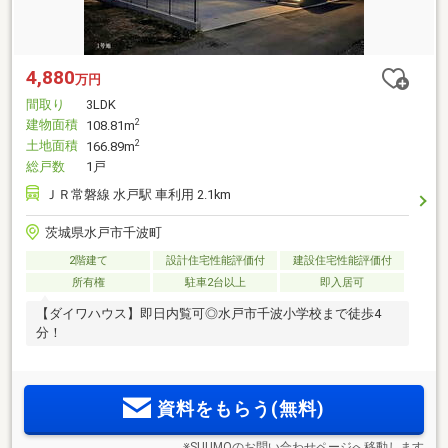
4,880
万円
間取り
3LDK
建物面積
2
108.81m
土地面積
2
166.89m
総戸数
1戸
ＪＲ常磐線 水戸駅 車利用 2.1km
茨城県水戸市千波町
2階建て
設計住宅性能評価付
建設住宅性能評価付
所有権
駐車2台以上
即入居可
【ダイワハウス】即日内覧可◎水戸市千波小学校まで徒歩4
分！
資料をもらう(無料)
※SUUMOのお問い合わせページへ移動します