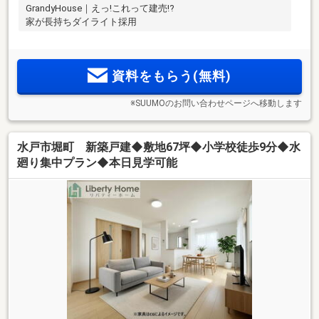
GrandyHouse｜えっ!これって建売!?
家が長持ちダイライト採用
資料をもらう(無料)
※SUUMOのお問い合わせページへ移動します
水戸市堀町 新築戸建◆敷地67坪◆小学校徒歩9分◆水
廻り集中プラン◆本日見学可能