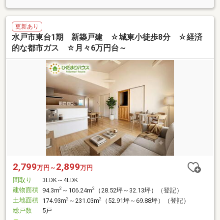
更新あり
水戸市東台1期 新築戸建 ☆城東小徒歩8分 ☆経済
的な都市ガス ☆月々6万円台～
2,799
2,899
万円～
万円
間取り
3LDK～4LDK
建物面積
2
2
94.3m
～106.24m
（28.52坪～32.13坪）（登記）
土地面積
2
2
174.93m
～231.03m
（52.91坪～69.88坪）（登記）
総戸数
5戸