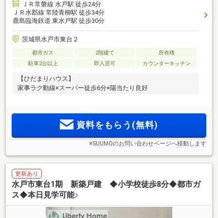
ＪＲ常磐線 水戸駅 徒歩24分
ＪＲ水郡線 常陸青柳駅 徒歩34分
鹿島臨海鉄道 東水戸駅 徒歩30分
茨城県水戸市東台２
都市ガス
2階建て
所有権
駐車2台以上
即入居可
カウンターキッチン
【ひだまりハウス】
家事ラク動線×スーパー徒歩6分×陽当たり良好
資料をもらう(無料)
※SUUMOのお問い合わせページへ移動します
更新あり
水戸市東台1期 新築戸建 ◆小学校徒歩8分◆都市ガ
ス◆本日見学可能♪