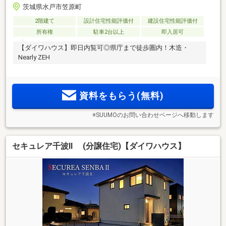
茨城県水戸市笠原町
2階建て
設計住宅性能評価付
建設住宅性能評価付
所有権
駐車2台以上
即入居可
【ダイワハウス】即日内覧可◎県庁まで徒歩圏内！木造・
Nearly ZEH
資料をもらう(無料)
※SUUMOのお問い合わせページへ移動します
セキュレア千波II (分譲住宅)【ダイワハウス】