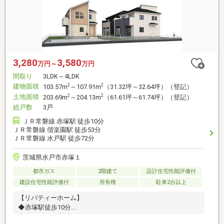
3,280
3,580
万円～
万円
間取り
3LDK～4LDK
建物面積
2
2
103.57m
～107.91m
（31.32坪～32.64坪）（登記）
土地面積
2
2
203.69m
～204.13m
（61.61坪～61.74坪）（登記）
総戸数
3戸
ＪＲ常磐線 赤塚駅 徒歩10分
ＪＲ常磐線 偕楽園駅 徒歩53分
ＪＲ常磐線 水戸駅 徒歩72分
茨城県水戸市赤塚１
都市ガス
2階建て
設計住宅性能評価付
建設住宅性能評価付
所有権
駐車2台以上
【リバティーホーム】
◆赤塚駅徒歩10分
◆パントリー収納