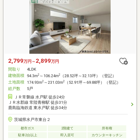
2,799
2,899
万円～
万円
間取り
4LDK
建物面積
2
2
94.3m
～106.24m
（28.52坪～32.13坪）（登記）
土地面積
2
2
174.93m
～231.03m
（52.91坪～69.88坪）（登記）
総戸数
5戸
ＪＲ常磐線 水戸駅 徒歩24分
ＪＲ水郡線 常陸青柳駅 徒歩31分
鹿島臨海鉄道 東水戸駅 徒歩34分
茨城県水戸市東台２
都市ガス
2階建て
所有権
駐車2台以上
即入居可
カウンターキッチン