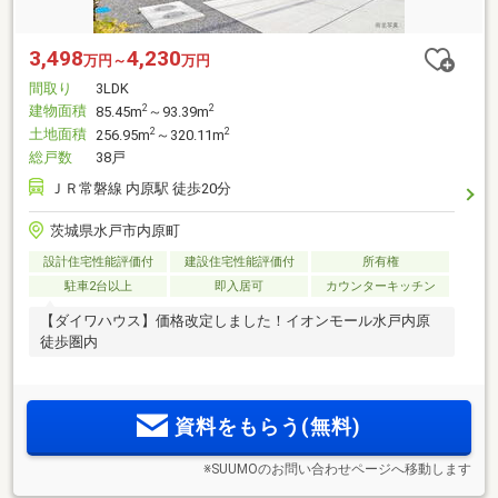
3,498
4,230
万円～
万円
間取り
3LDK
建物面積
2
2
85.45m
～93.39m
土地面積
2
2
256.95m
～320.11m
総戸数
38戸
ＪＲ常磐線 内原駅 徒歩20分
茨城県水戸市内原町
設計住宅性能評価付
建設住宅性能評価付
所有権
駐車2台以上
即入居可
カウンターキッチン
【ダイワハウス】価格改定しました！イオンモール水戸内原
徒歩圏内
資料をもらう(無料)
※SUUMOのお問い合わせページへ移動します