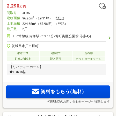
2,290
万円
間取り
4LDK
建物面積
2
96.26m
（29.11坪）（登記）
土地面積
2
224.68m
（67.96坪）（登記）
総戸数
2戸
ＪＲ常磐線 赤塚駅 バス11分/堀町街区公園前 停歩4分
茨城県水戸市堀町
都市ガス
2階建て
所有権
駐車2台以上
即入居可
カウンターキッチン
【リバティーホーム】
◆LDK15帖
◆家事楽動線
◆小学校徒歩9分
資料をもらう(無料)
※SUUMOのお問い合わせページへ移動します