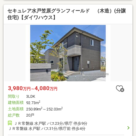
セキュレア水戸笠原グランフィールド （木造）(分譲
住宅)【ダイワハウス】
3,980
4,080
万円～
万円
間取り
3LDK
建物面積
2
92.73m
土地面積
2
2
250.89m
～252.03m
総戸数
20戸
ＪＲ常磐線 水戸駅 バス23分/県庁 停歩9分
ＪＲ常磐線 水戸駅 バス31分/県庁前 停歩4分