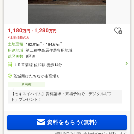
1,180
1,280
万円・
万円
※土地価格のみ
土地面積
2
2
182.91m
・184.67m
用途地域
第二種中高層住居専用地域
総区画数
9区画
ＪＲ常磐線 佐和駅 徒歩14分
茨城県ひたちなか市高場６
所有権
【セキスイハイム】資料請求・来場予約で「デジタルギフ
ト」プレゼント！
資料をもらう(無料)
※SUUMOのお問い合わせページへ移動します