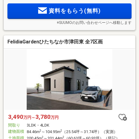
資料をもらう(無料)
※SUUMOのお問い合わせページへ移動します
FelidiaGardenひたちなか市津田東 全7区画
3,490
3,780
万円～
万円
間取り
3LDK・4LDK
建物面積
2
2
84.46m
～104.95m
（25.54坪～31.74坪）（実測）
土地面積
2
2
200.45m
～201.44m
（60.63坪～60.93坪）（登記）