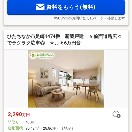
資料をもらう(無料)
※SUUMOのお問い合わせページへ移動します
ひたちなか市足崎1474番 新築戸建 ☆前面道路広々
でラクラク駐車◎ ☆月々6万円台
2,290
万円
間取り
4LDK
建物面積
2
95.43m
（28.86坪）（登記）