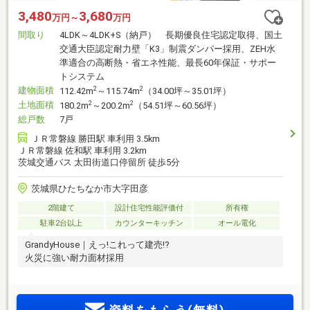
3,480
3,680
万円～
万円
間取り
4LDK～4LDK+S（納戸） 長期優良住宅認定取得、国土
交通大臣認定耐力壁「K3」制震ダンパー採用、ZEH水
準適合の高断熱・省エネ性能、最長60年保証・サポー
トシステム
建物面積
2
2
112.42m
～115.74m
（34.00坪～35.01坪）
土地面積
2
2
180.2m
～200.2m
（54.51坪～60.56坪）
総戸数
7戸
ＪＲ常磐線 勝田駅 車利用 3.5km
ＪＲ常磐線 佐和駅 車利用 3.2km
茨城交通バス 太田街道口停留所 徒歩5分
茨城県ひたちなか市大字田彦
2階建て
設計住宅性能評価付
所有権
駐車2台以上
カウンターキッチン
オール電化
GrandyHouse｜えっ!これって建売!?
火災に強い耐力面材採用