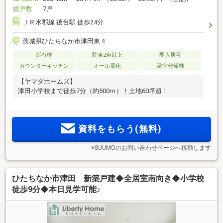
総戸数
7戸
ＪＲ水郡線 後台駅 徒歩24分
茨城県ひたちなか市津田東４
所有権
駐車2台以上
即入居可
カウンターキッチン
オール電化
浴室乾燥機
【ヤマダホームズ】
津田小学校まで徒歩7分（約500ｍ）！土地60坪超！
資料をもらう(無料)
※SUUMOのお問い合わせページへ移動します
ひたちなか市津田 新築戸建◆全居室南向き◆小学校
徒歩9分◆本日見学可能♪