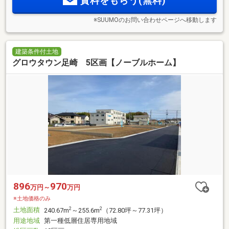
資料をもらう(無料)
※SUUMOのお問い合わせページへ移動します
建築条件付土地
グロウタウン足崎 5区画【ノーブルホーム】
896
970
万円～
万円
※土地価格のみ
土地面積
2
2
240.67m
～255.6m
（72.80坪～77.31坪）
用途地域
第一種低層住居専用地域