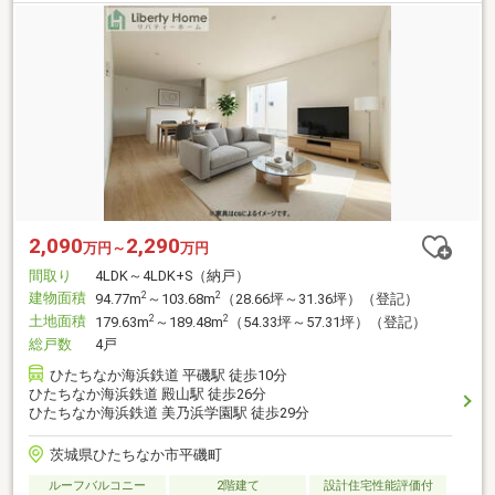
2,090
2,290
万円～
万円
間取り
4LDK～4LDK+S（納戸）
建物面積
2
2
94.77m
～103.68m
（28.66坪～31.36坪）（登記）
土地面積
2
2
179.63m
～189.48m
（54.33坪～57.31坪）（登記）
総戸数
4戸
ひたちなか海浜鉄道 平磯駅 徒歩10分
ひたちなか海浜鉄道 殿山駅 徒歩26分
ひたちなか海浜鉄道 美乃浜学園駅 徒歩29分
茨城県ひたちなか市平磯町
ルーフバルコニー
2階建て
設計住宅性能評価付