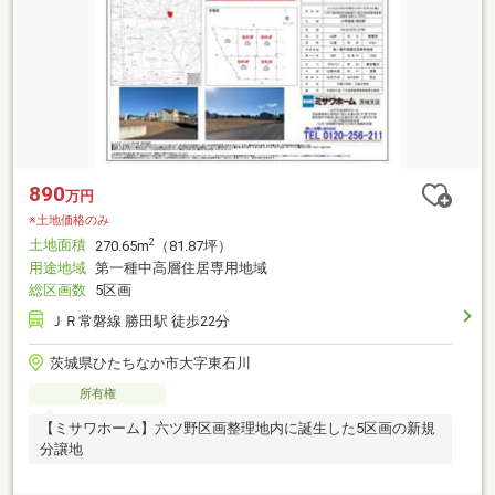
890
万円
※土地価格のみ
土地面積
2
270.65m
（81.87坪）
用途地域
第一種中高層住居専用地域
総区画数
5区画
ＪＲ常磐線 勝田駅 徒歩22分
茨城県ひたちなか市大字東石川
所有権
【ミサワホーム】六ツ野区画整理地内に誕生した5区画の新規
分譲地