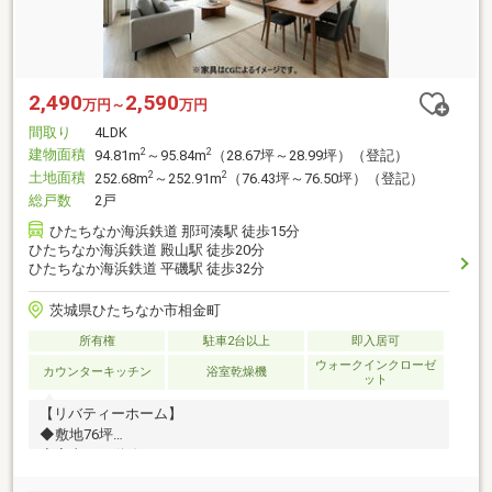
2,490
2,590
万円～
万円
間取り
4LDK
建物面積
2
2
94.81m
～95.84m
（28.67坪～28.99坪）（登記）
土地面積
2
2
252.68m
～252.91m
（76.43坪～76.50坪）（登記）
総戸数
2戸
ひたちなか海浜鉄道 那珂湊駅 徒歩15分
ひたちなか海浜鉄道 殿山駅 徒歩20分
ひたちなか海浜鉄道 平磯駅 徒歩32分
茨城県ひたちなか市相金町
所有権
駐車2台以上
即入居可
ウォークインクローゼ
カウンターキッチン
浴室乾燥機
ット
【リバティーホーム】
◆敷地76坪
◆家事ラク動線
◆駐車スペース4台