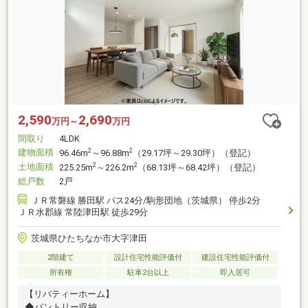
2,590
2,690
万円～
万円
間取り
4LDK
建物面積
2
2
96.46m
～96.88m
（29.17坪～29.30坪）（登記）
土地面積
2
2
225.25m
～226.2m
（68.13坪～68.42坪）（登記）
総戸数
2戸
ＪＲ常磐線 勝田駅 バス24分/駒形団地（茨城県） 停歩2分
ＪＲ水郡線 常陸津田駅 徒歩29分
茨城県ひたちなか市大字津田
2階建て
設計住宅性能評価付
建設住宅性能評価付
所有権
駐車2台以上
即入居可
【リバティーホーム】
◆パントリー収納