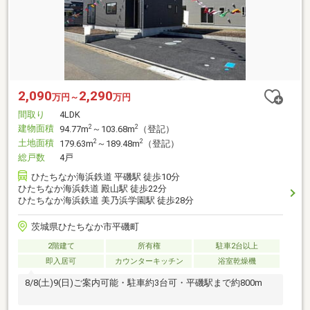
2,090
2,290
万円～
万円
間取り
4LDK
建物面積
2
2
94.77m
～103.68m
（登記）
土地面積
2
2
179.63m
～189.48m
（登記）
総戸数
4戸
ひたちなか海浜鉄道 平磯駅 徒歩10分
ひたちなか海浜鉄道 殿山駅 徒歩22分
ひたちなか海浜鉄道 美乃浜学園駅 徒歩28分
茨城県ひたちなか市平磯町
2階建て
所有権
駐車2台以上
即入居可
カウンターキッチン
浴室乾燥機
8/8(土)9(日)ご案内可能・駐車約3台可・平磯駅まで約800m