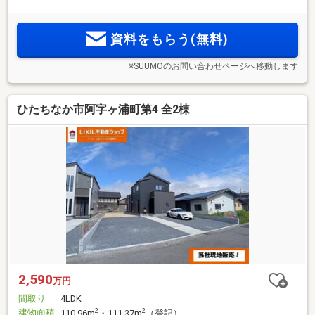
資料をもらう(無料)
※SUUMOのお問い合わせページへ移動します
ひたちなか市阿字ヶ浦町第4 全2棟
2,590
万円
間取り
4LDK
建物面積
2
2
110.96m
・111.37m
（登記）