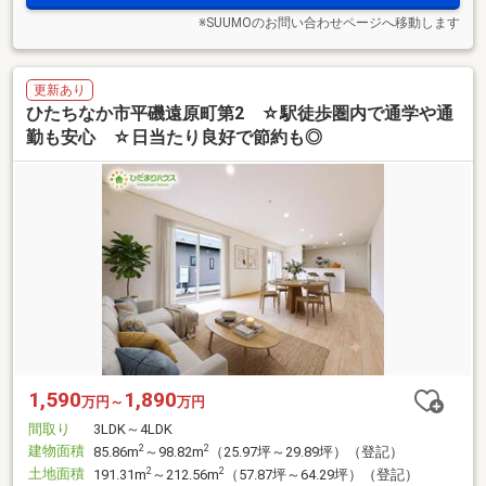
※SUUMOのお問い合わせページへ移動します
更新あり
ひたちなか市平磯遠原町第2 ☆駅徒歩圏内で通学や通
勤も安心 ☆日当たり良好で節約も◎
1,590
1,890
万円～
万円
間取り
3LDK～4LDK
建物面積
2
2
85.86m
～98.82m
（25.97坪～29.89坪）（登記）
土地面積
2
2
191.31m
～212.56m
（57.87坪～64.29坪）（登記）