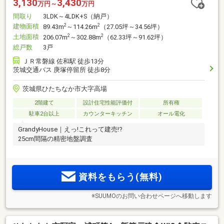
3,130
3,430
万円～
万円
間取り
3LDK～4LDK+S（納戸）
建物面積
2
2
89.43m
～114.26m
（27.05坪～34.56坪）
土地面積
2
2
206.07m
～302.88m
（62.33坪～91.62坪）
総戸数
3戸
ＪＲ常磐線 佐和駅 徒歩13分
茨城交通バス 庚塚停留所 徒歩8分
茨城県ひたちなか市大字高場
2階建て
設計住宅性能評価付
所有権
駐車2台以上
カウンターキッチン
オール電化
GrandyHouse｜えっ!これって建売!?
25cm間隔の精密地盤調査
資料をもらう(無料)
※SUUMOのお問い合わせページへ移動します