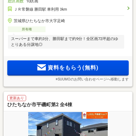
総区画数
10区画
ＪＲ常磐線 勝田駅 車利用 3km
茨城県ひたちなか市大字足崎
所有権
スーパーまで車約3分、勝田駅まで約9分！全区画72坪超のゆ
とりある分譲地◎
資料をもらう(無料)
※SUUMOのお問い合わせページへ移動します
更新あり
ひたちなか市平磯町第2 全4棟