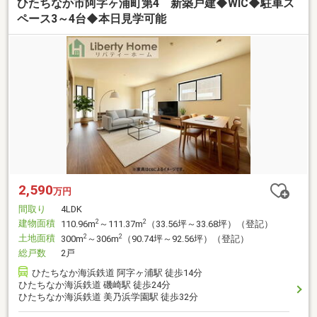
ひたちなか市阿字ヶ浦町第4 新築戸建◆WIC◆駐車ス
ペース3～4台◆本日見学可能
2,590
万円
間取り
4LDK
建物面積
2
2
110.96m
～111.37m
（33.56坪～33.68坪）（登記）
土地面積
2
2
300m
～306m
（90.74坪～92.56坪）（登記）
総戸数
2戸
ひたちなか海浜鉄道 阿字ヶ浦駅 徒歩14分
ひたちなか海浜鉄道 磯崎駅 徒歩24分
ひたちなか海浜鉄道 美乃浜学園駅 徒歩32分