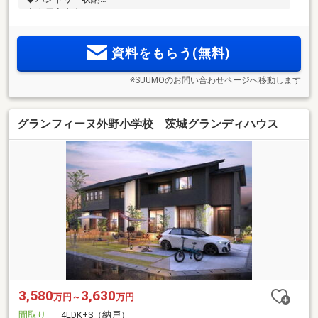
◆全居室南向き
◆SIC完備
資料をもらう(無料)
※SUUMOのお問い合わせページへ移動します
グランフィーヌ外野小学校 茨城グランディハウス
3,580
3,630
万円～
万円
間取り
4LDK+S（納戸）