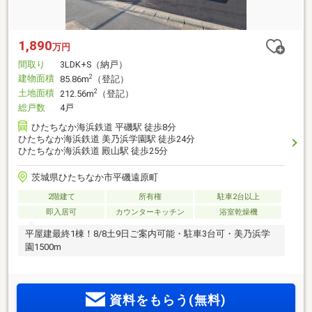
1,890
万円
間取り
3LDK+S（納戸）
建物面積
2
85.86m
（登記）
土地面積
2
212.56m
（登記）
総戸数
4戸
ひたちなか海浜鉄道 平磯駅 徒歩8分
ひたちなか海浜鉄道 美乃浜学園駅 徒歩24分
ひたちなか海浜鉄道 殿山駅 徒歩25分
茨城県ひたちなか市平磯遠原町
2階建て
所有権
駐車2台以上
即入居可
カウンターキッチン
浴室乾燥機
平屋建最終1棟！8/8土9日ご案内可能・駐車3台可・美乃浜学
園1500m
資料をもらう(無料)