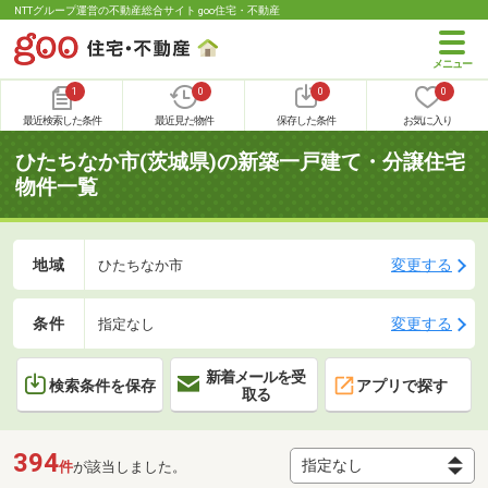
NTTグループ運営の不動産総合サイト goo住宅・不動産
1
0
0
0
最近検索した条件
最近見た物件
保存した条件
お気に入り
ひたちなか市(茨城県)の新築一戸建て・分譲住宅
物件一覧
地域
変更する
ひたちなか市
条件
変更する
指定なし
新着メールを受
検索条件を保存
アプリで探す
取る
394
件
が該当しました。