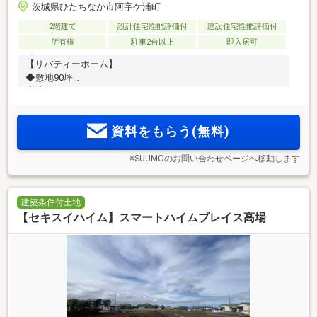
茨城県ひたちなか市阿字ケ浦町
2階建て
設計住宅性能評価付
建設住宅性能評価付
所有権
駐車2台以上
即入居可
【リバティーホーム】
◆敷地90坪
◆広々4LDK
◆インナーバルコニー
資料をもらう(無料)
※SUUMOのお問い合わせページへ移動します
建築条件付土地
【セキスイハイム】スマートハイムプレイス高場