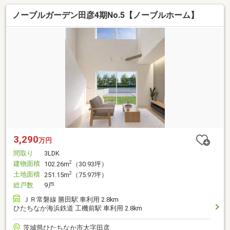
ノーブルガーデン田彦4期No.5【ノーブルホーム】
3,290
万円
間取り
3LDK
建物面積
2
102.26m
（30.93坪）
土地面積
2
251.15m
（75.97坪）
総戸数
9戸
ＪＲ常磐線 勝田駅 車利用 2.8km
ひたちなか海浜鉄道 工機前駅 車利用 2.8km
茨城県ひたちなか市大字田彦