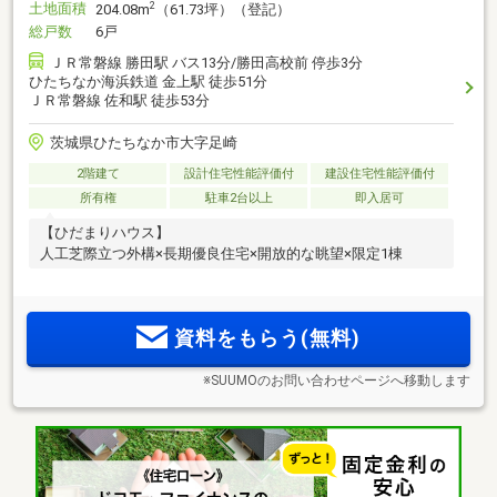
土地面積
2
204.08m
（61.73坪）（登記）
総戸数
6戸
ＪＲ常磐線 勝田駅 バス13分/勝田高校前 停歩3分
ひたちなか海浜鉄道 金上駅 徒歩51分
ＪＲ常磐線 佐和駅 徒歩53分
茨城県ひたちなか市大字足崎
2階建て
設計住宅性能評価付
建設住宅性能評価付
所有権
駐車2台以上
即入居可
【ひだまりハウス】
人工芝際立つ外構×長期優良住宅×開放的な眺望×限定1棟
資料をもらう(無料)
※SUUMOのお問い合わせページへ移動します