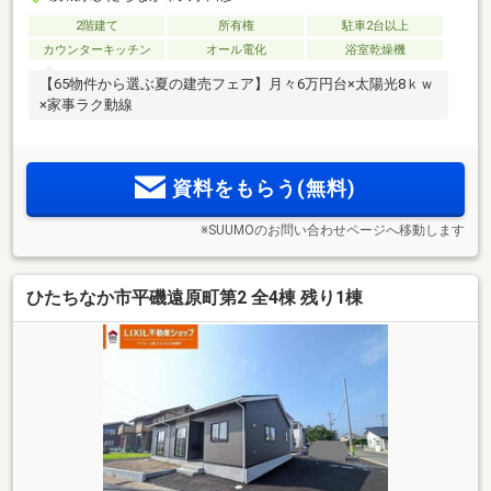
2階建て
所有権
駐車2台以上
カウンターキッチン
オール電化
浴室乾燥機
【65物件から選ぶ夏の建売フェア】月々6万円台×太陽光8ｋｗ
×家事ラク動線
資料をもらう(無料)
※SUUMOのお問い合わせページへ移動します
ひたちなか市平磯遠原町第2 全4棟 残り1棟