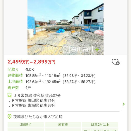
2,499
2,899
万円～
万円
間取り
4LDK
建物面積
2
2
108.88m
～113.18m
（32.93坪～34.23坪）
土地面積
2
2
192.64m
～192.65m
（58.27坪～58.27坪）
総戸数
4戸
ＪＲ常磐線 佐和駅 徒歩37分
ＪＲ常磐線 勝田駅 徒歩71分
ＪＲ常磐線 東海駅 徒歩97分
茨城県ひたちなか市大字足崎
2階建て
所有権
駐車2台以上