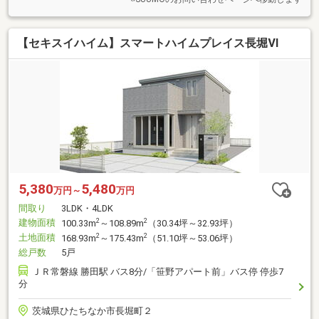
【セキスイハイム】スマートハイムプレイス長堀Ⅵ
5,380
5,480
万円～
万円
間取り
3LDK・4LDK
建物面積
2
2
100.33m
～108.89m
（30.34坪～32.93坪）
土地面積
2
2
168.93m
～175.43m
（51.10坪～53.06坪）
総戸数
5戸
ＪＲ常磐線 勝田駅 バス8分/「笹野アパート前」バス停 停歩7
分
茨城県ひたちなか市長堀町２