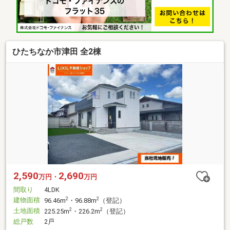
ひたちなか市津田 全2棟
2,590
2,690
万円・
万円
間取り
4LDK
建物面積
2
2
96.46m
・96.88m
（登記）
土地面積
2
2
225.25m
・226.2m
（登記）
総戸数
2戸