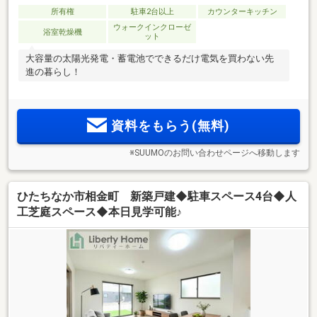
所有権
駐車2台以上
カウンターキッチン
ウォークインクローゼ
浴室乾燥機
ット
大容量の太陽光発電・蓄電池でできるだけ電気を買わない先
進の暮らし！
資料をもらう(無料)
※SUUMOのお問い合わせページへ移動します
ひたちなか市相金町 新築戸建◆駐車スペース4台◆人
工芝庭スペース◆本日見学可能♪