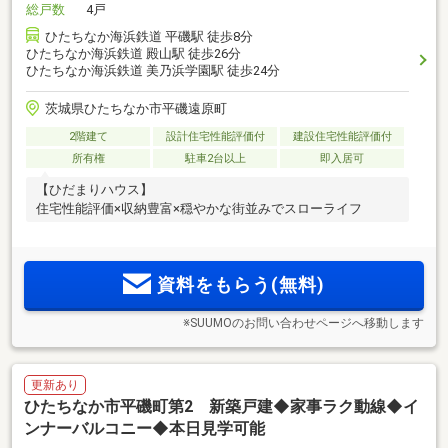
総戸数
4戸
ひたちなか海浜鉄道 平磯駅 徒歩8分
ひたちなか海浜鉄道 殿山駅 徒歩26分
ひたちなか海浜鉄道 美乃浜学園駅 徒歩24分
茨城県ひたちなか市平磯遠原町
2階建て
設計住宅性能評価付
建設住宅性能評価付
所有権
駐車2台以上
即入居可
【ひだまりハウス】
住宅性能評価×収納豊富×穏やかな街並みでスローライフ
資料をもらう(無料)
※SUUMOのお問い合わせページへ移動します
更新あり
ひたちなか市平磯町第2 新築戸建◆家事ラク動線◆イ
ンナーバルコニー◆本日見学可能