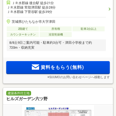
ＪＲ水郡線 後台駅 徒歩21分
ＪＲ水郡線 常陸津田駅 徒歩28分
ＪＲ水郡線 下菅谷駅 徒歩39分
茨城県ひたちなか市大字津田
2階建て
所有権
駐車2台以上
カウンターキッチン
浴室乾燥機
8/8土9日ご案内可能・駐車約3台可・津田小学校まで約
720m・収納充実
資料をもらう(無料)
※SUUMOのお問い合わせページへ移動します
建築条件付土地
ヒルズガーデン六ツ野