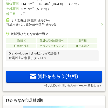
建物面積
2
2
114.01m
・115.04m
（34.48坪・34.79坪）
土地面積
2
182.69m
（55.26坪）
総戸数
2戸
ＪＲ常磐線 勝田駅 徒歩27分
茨城交通バス 雷神前停留所 徒歩7分
茨城県ひたちなか市外野２
2階建て
設計住宅性能評価付
所有権
駐車2台以上
カウンターキッチン
オール電化
GrandyHouse｜えっ!これって建売!?
耐震以上の制震テクノロジー
資料をもらう(無料)
※SUUMOのお問い合わせページへ移動します
ひたちなか市足崎3期