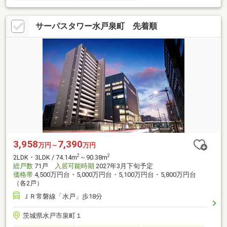
サーパスタワー水戸泉町 先着順
3,958
7,390
万円～
万円
2
2
2LDK・3LDK / 74.14m
～90.38m
総戸数
71戸
入居可能時期
2027年3月下旬予定
価格帯
4,500万円台・5,000万円台・5,100万円台・5,800万円台
（各2戸）
ＪＲ常磐線「水戸」歩18分
茨城県水戸市泉町１