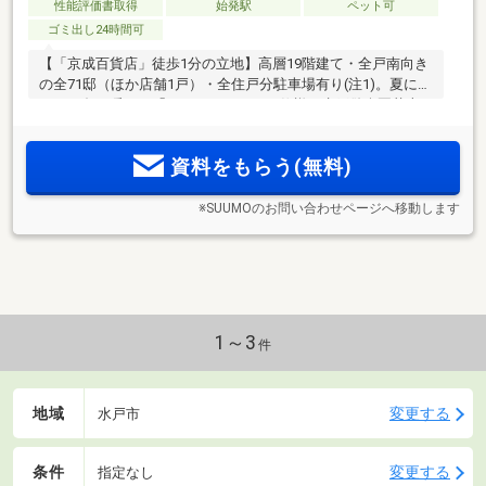
性能評価書取得
始発駅
ペット可
ゴミ出し24時間可
【「京成百貨店」徒歩1分の立地】高層19階建て・全戸南向き
の全71邸（ほか店舗1戸）・全住戸分駐車場有り(注1)。夏に涼
しく、冬に暖かい「ZEH-M Oriented」仕様。水戸偕楽園花火
大会(注2)が望める屋上広場など、共用施設も魅力。モデルル
ーム公開中
資料をもらう(無料)
※SUUMOのお問い合わせページへ移動します
1～3
件
地域
変更する
水戸市
条件
変更する
指定なし