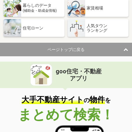
暮らしのデータ
家賃相場
(補助金・助成金情報)
人気タウン
住宅ローン
ランキング
ページトップに戻る
goo住宅・不動産
アプリ
大手不動産サイト
物件
の
を
まとめて検索！