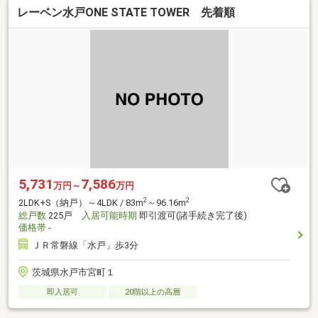
レーベン水戸ONE STATE TOWER 先着順
5,731
7,586
万円～
万円
2
2
2LDK+S（納戸）～4LDK / 83m
～96.16m
総戸数
225戸
入居可能時期
即引渡可(諸手続き完了後)
価格帯
-
ＪＲ常磐線「水戸」歩3分
茨城県水戸市宮町１
即入居可
20階以上の高層