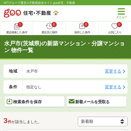
NTTグループ運営の不動産総合サイト goo住宅・不動産
1
0
0
0
最近検索した条件
最近見た物件
保存した条件
お気に入り
水戸市(茨城県)の新築マンション・分譲マンショ
ン 物件一覧
地域
変更する
水戸市
条件
変更する
指定なし
検索条件を保存
新着メールを受取る
3
件
が該当しました。