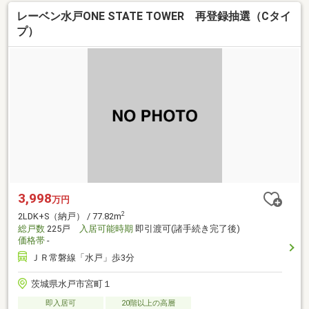
レーベン水戸ONE STATE TOWER 再登録抽選（Cタイ
プ）
3,998
万円
2
2LDK+S（納戸） / 77.82m
総戸数
225戸
入居可能時期
即引渡可(諸手続き完了後)
価格帯
-
ＪＲ常磐線「水戸」歩3分
茨城県水戸市宮町１
即入居可
20階以上の高層