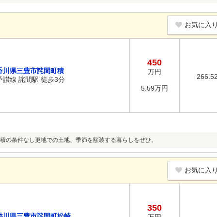
お気に入
450
香川県三豊市詫間町積
万円
266.5
予讃線 詫間駅 徒歩3分
5.59万円
積の条件なし更地での土地、季節を額装する暮らしをぜひ。
お気に入
350
香川県三豊市詫間町松崎