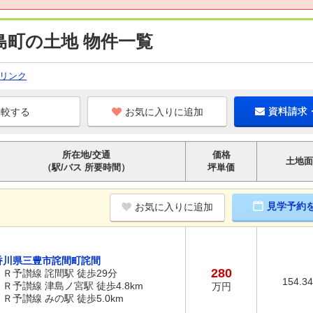
島町の土地 物件一覧
リンク
お気に入りに追加
資料請求
所在地/交通
価格
土地面
（駅/バス 所要時間）
坪単価
見学予約
お気に入りに追加
香川県三豊市詫間町詫間
280
ＪＲ予讃線 詫間駅 徒歩29分
154.3
ＪＲ予讃線 津島ノ宮駅 徒歩4.8km
万円
ＪＲ予讃線 みの駅 徒歩5.0km