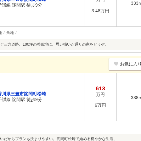
万円
333
予讃線 詫間駅 徒歩9分
3.48万円
地
角地
ぐ三方道路。100坪の整形地に、思い描いた通りの家をどうぞ。
お気に入
613
香川県三豊市詫間町松崎
万円
338
予讃線 詫間駅 徒歩9分
6万円
いだからプランも決まりやすい。詫間町松崎で始める穏やかな生活。