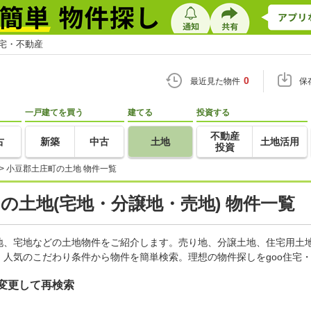
住宅・不動産
0
最近見た物件
保
一戸建てを買う
建てる
投資する
不動産
古
新築
中古
土地
土地活用
投資
>
小豆郡土庄町の土地 物件一覧
)の土地(宅地・分譲地・売地) 物件一覧
地、宅地などの土地物件をご紹介します。売り地、分譲土地、住宅用土地
人気のこだわり条件から物件を簡単検索。理想の物件探しをgoo住宅
変更して再検索