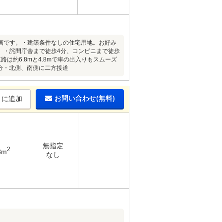
画です。・建築条件なしの住宅用地。お好み
。・詫間庁舎まで徒歩4分、コンビニまで徒歩
約6.8mと4.8mで車の出入りもスムーズ
分・北側、南側に二方接道
お問い合わせ(無料)
りに追加
無指定
2
8m
なし