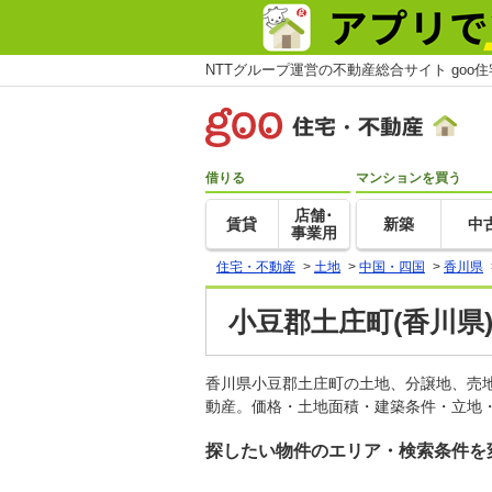
NTTグループ運営の不動産総合サイト goo
借りる
マンションを買う
店舗･
賃貸
新築
中
事業用
住宅・不動産
>
土地
>
中国・四国
>
香川県
小豆郡土庄町(香川県
香川県小豆郡土庄町の土地、分譲地、売
動産。価格・土地面積・建築条件・立地・
探したい物件のエリア・検索条件を