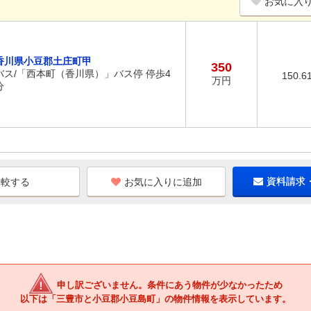
お気に入
香川県小豆郡土庄町甲
350
バス/「西本町（香川県）」バス停 停歩4
150.6
万円
分
お気に入りに追加
資料請求
申し訳ございません。条件にあう物件が少なかったため
以下は「三豊市と小豆郡小豆島町」の物件情報を表示しています。