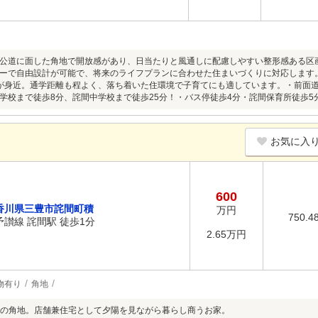
公道に面した角地で開放感があり、日当たりと風通しに配慮しやすい整形感ある区
ーで自由設計が可能で、将来のライフプランに合わせた住まいづくりに対応します
が身近。通学距離も程よく、落ち着いた住環境で子育てにも適しています。・前面道路は
学校まで徒歩8分、詫間中学校まで徒歩25分！・バス停徒歩4分・詫間保育所徒歩5
お気に入
600
香川県三豊市詫間町積
万円
750.4
予讃線 詫間駅 徒歩1分
2.65万円
物有り
角地
の角地。店舗兼住宅として夕陽を見ながら暮らし商うお家。