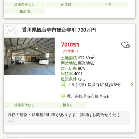
建築条件なし
南道路
角地
整形地
香川県観音寺市観音寺町 700万円
700
万円
（坪単価:-）
2
土地面積
277.68m
用途地域
商業地域
建ぺい率
80%
容積率
400%
建築条件
なし
ＪＲ予讃線 観音寺駅 徒歩18分
香川県観音寺市観音寺町
建築条件なし
上物有り
既存の建物・駐車場利用者があります。詳細はお問合せくださ
い。