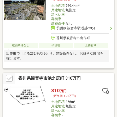
2
土地面積
769.44m
用途地域
無指定
建ぺい率
-
容積率
-
建築条件
なし
予讃線 観音寺駅 徒歩23分
香川県観音寺市出作町
建築条件なし
平坦地
上物有り
出作町で叶える232坪のゆとり。建築条件なし、お好きな邸宅を
描けます。
香川県観音寺市池之尻町 310万円
310
万円
（坪単価:4.01万円）
2
土地面積
256m
用途地域
無指定
建ぺい率
-
容積率
-