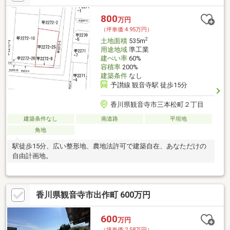
ら近いので、何かと便利です。・近くに銀行など金融機関も集ま
っています。・図書館・税務署などの公的機関など集まっていま
800
万円
す。・スーパー・100円ショップやベビー用品店他にもホームセ
（坪単価:4.95万円）
ンター・家電量販店等も近くにあります。
2
土地面積
535m
用途地域
準工業
建ぺい率
60%
容積率
200%
建築条件
なし
予讃線 観音寺駅 徒歩15分
香川県観音寺市三本松町２丁目
建築条件なし
南道路
平坦地
角地
駅徒歩15分、広い整形地、農地法許可で建築自在、あなただけの
自由計画地。
香川県観音寺市出作町 600万円
600
万円
（坪単価:2.58万円）