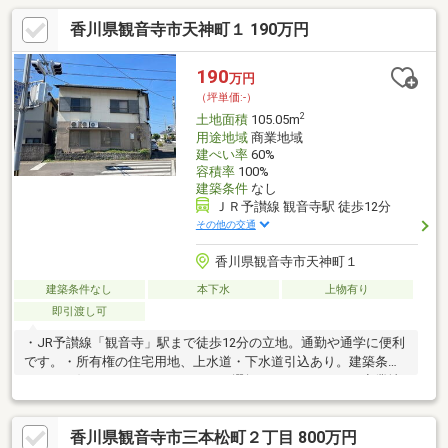
香川県観音寺市天神町１ 190万円
190
万円
（坪単価:-）
2
土地面積
105.05m
用途地域
商業地域
建ぺい率
60%
容積率
100%
建築条件
なし
ＪＲ予讃線 観音寺駅 徒歩12分
その他の交通
香川県観音寺市天神町１
建築条件なし
本下水
上物有り
即引渡し可
・JR予讃線「観音寺」駅まで徒歩12分の立地。通勤や通学に便利
です。・所有権の住宅用地、上水道・下水道引込あり。建築条件
なしでお好きなハウスメーカーをご選択いただけます。・商業地
域につき、住居兼事務所や店舗併用住宅など多用途に検討可能で
す。・ローソンまで徒歩3分、イオンタウン観音寺へも徒歩圏内で
香川県観音寺市三本松町２丁目 800万円
日々の買い物がしやすい環境です。・観音寺の役場や市民会館か