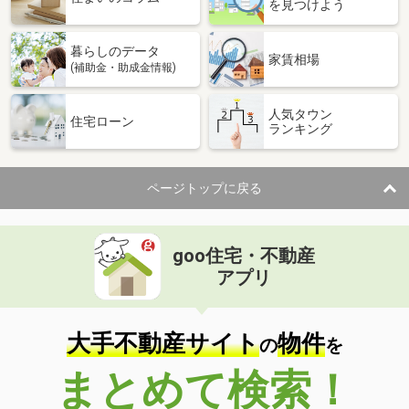
を見つけよう
暮らしのデータ
家賃相場
(補助金・助成金情報)
人気タウン
住宅ローン
ランキング
ページトップに戻る
goo住宅・不動産
アプリ
大手不動産サイト
物件
の
を
まとめて検索！