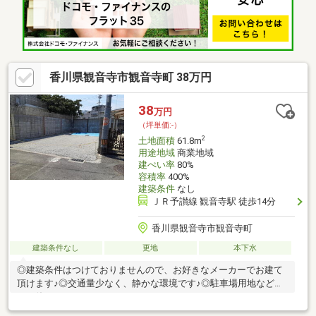
香川県観音寺市観音寺町 38万円
38
万円
（坪単価:-）
2
土地面積
61.8m
用途地域
商業地域
建ぺい率
80%
容積率
400%
建築条件
なし
ＪＲ予讃線 観音寺駅 徒歩14分
香川県観音寺市観音寺町
建築条件なし
更地
本下水
◎建築条件はつけておりませんので、お好きなメーカーでお建て
頂けます♪◎交通量少なく、静かな環境です♪◎駐車場用地などで
もお使いいただけますよ♪