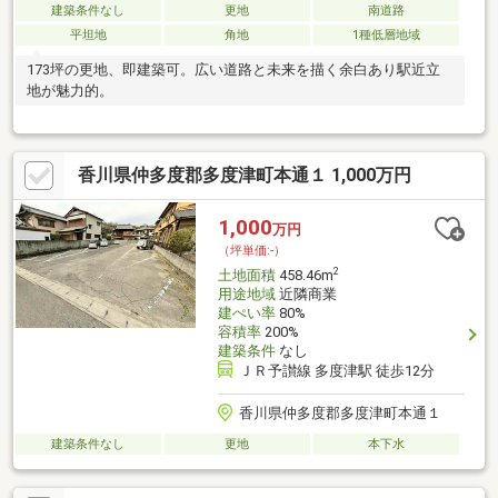
建築条件なし
更地
南道路
平坦地
角地
1種低層地域
173坪の更地、即建築可。広い道路と未来を描く余白あり駅近立
地が魅力的。
香川県仲多度郡多度津町本通１ 1,000万円
1,000
万円
（坪単価:-）
2
土地面積
458.46m
用途地域
近隣商業
建ぺい率
80%
容積率
200%
建築条件
なし
ＪＲ予讃線 多度津駅 徒歩12分
香川県仲多度郡多度津町本通１
建築条件なし
更地
本下水