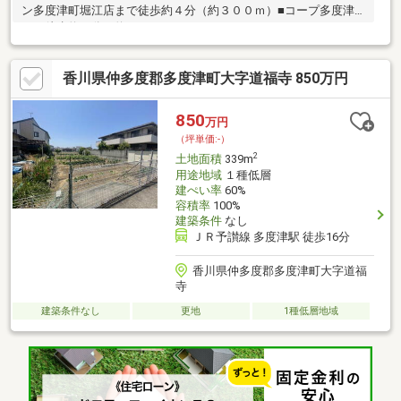
ン多度津町堀江店まで徒歩約４分（約３００ｍ）■コープ多度津
まで徒歩約５分（約４００ｍ）
香川県仲多度郡多度津町大字道福寺 850万円
850
万円
（坪単価:-）
2
土地面積
339m
用途地域
１種低層
建ぺい率
60%
容積率
100%
建築条件
なし
ＪＲ予讃線 多度津駅 徒歩16分
香川県仲多度郡多度津町大字道福
寺
建築条件なし
更地
1種低層地域