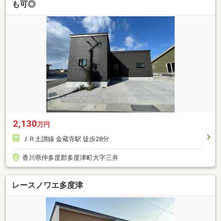
も可◎
2,130
万円
ＪＲ土讃線 金蔵寺駅 徒歩28分
香川県仲多度郡多度津町大字三井
レースノワエ多度津