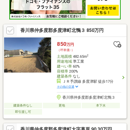
香川県仲多度郡多度津町北鴨３ 850万円
850
万円
（坪単価:-）
2
土地面積
482.65m
用途地域
準工業
建ぺい率
60%
容積率
200%
建築条件
なし
ＪＲ予讃線 多度津駅 徒歩17分
その他の交通
香川県仲多度郡多度津町北鴨３
建築条件なし
更地
本下水
即引渡し可
香川県仲多度郡多度津町大字葛原 90.30万円