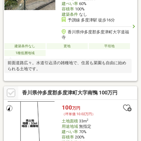
建ぺい率
60%
容積率
100%
建築条件
なし
予讃線 多度津駅 徒歩16分
香川県仲多度郡多度津町大字道福
寺
建築条件なし
更地
平坦地
1種低層地域
前面道路広々。水道引込済の雑種地で、住居も菜園も自由に始め
られる土地です。
香川県仲多度郡多度津町大字南鴨 100万円
100
万円
（坪単価:10.02万円）
2
土地面積
33m
用途地域
無指定
建ぺい率
70%
容積率
200%