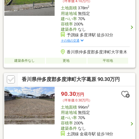
（坪単価:4.10万円）
2
土地面積
378m
用途地域
無指定
建ぺい率
70%
容積率
200%
建築条件
なし
予讃線 多度津駅 徒歩32分
その他の交通
香川県仲多度郡多度津町大字青木
建築条件なし
更地
平坦地
香川県仲多度郡多度津町大字葛原 90.30万円
90.30
万円
（坪単価:0.30万円）
2
土地面積
996m
用途地域
無指定
建ぺい率
70%
容積率
200%
建築条件
なし
土讃線 金蔵寺駅 徒歩18分