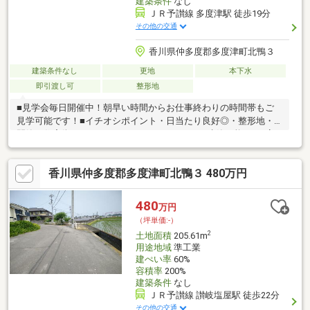
建築条件
なし
ＪＲ予讃線 多度津駅 徒歩19分
その他の交通
香川県仲多度郡多度津町北鴨３
建築条件なし
更地
本下水
即引渡し可
整形地
■見学会毎日開催中！朝早い時間からお仕事終わりの時間帯もご
見学可能です！■イチオシポイント・日当たり良好◎・整形地・
閑静な住宅街♪■もちろん、オークラハウスでも建築可能♪・お客
様の要望に沿った注文住宅を建築可能・10年間設備保証あり・40
年間メンテナンス不要の外壁を使用
香川県仲多度郡多度津町北鴨３ 480万円
480
万円
（坪単価:-）
2
土地面積
205.61m
用途地域
準工業
建ぺい率
60%
容積率
200%
建築条件
なし
ＪＲ予讃線 讃岐塩屋駅 徒歩22分
その他の交通