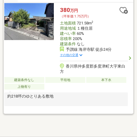
380
万円
（坪単価:1.75万円）
2
土地面積
721.58m
用途地域
１種住居
建ぺい率
60%
容積率
200%
建築条件
なし
予讃線 海岸寺駅 徒歩24分
その他の交通
香川県仲多度郡多度津町大字東白
方
建築条件なし
平坦地
本下水
上物有り
約218坪のゆとりある敷地