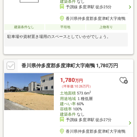
建築条件
なし
予讃線 多度津駅 徒歩25分
香川県仲多度郡多度津町大字南鴨
建築条件なし
平坦地
上物有り
駐車場や資材置き場用のスペースとしていかがでしょう。
香川県仲多度郡多度津町大字南鴨 1,780万円
1,780
万円
（坪単価:10.26万円）
2
土地面積
573.6m
用途地域
１種低層
建ぺい率
60%
容積率
100%
建築条件
なし
予讃線 多度津駅 徒歩27分
香川県仲多度郡多度津町大字南鴨