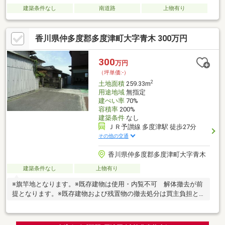
建築条件なし
南道路
上物有り
香川県仲多度郡多度津町大字青木 300万円
300
万円
（坪単価:-）
2
土地面積
259.33m
用途地域
無指定
建ぺい率
70%
容積率
200%
建築条件
なし
ＪＲ予讃線 多度津駅 徒歩27分
その他の交通
香川県仲多度郡多度津町大字青木
建築条件なし
上物有り
※旗竿地となります。※既存建物は使用・内覧不可 解体撤去が前
提となります。※既存建物および残置物の撤去処分は買主負担と
なります。