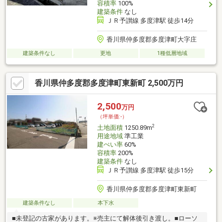
容積率
100%
建築条件
なし
ＪＲ予讃線 多度津駅 徒歩14分
香川県仲多度郡多度津町大字庄
建築条件なし
更地
1種低層地域
香川県仲多度郡多度津町東新町 2,500万円
2,500
万円
（坪単価:-）
2
土地面積
1250.89m
用途地域
準工業
建ぺい率
60%
容積率
200%
建築条件
なし
ＪＲ予讃線 多度津駅 徒歩15分
香川県仲多度郡多度津町東新町
建築条件なし
本下水
■未登記の古家があります。※売主にて解体後引き渡し。■ローソ