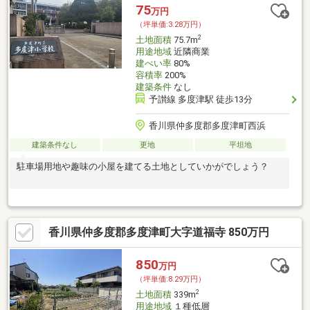
75
万円
（坪単価:3.28万円）
2
土地面積
75.7m
用途地域
近隣商業
建ぺい率
80%
容積率
200%
建築条件
なし
予讃線 多度津駅 徒歩13分
香川県仲多度郡多度津町西浜
建築条件なし
更地
平坦地
駐車場用地や趣味の小屋を建てる土地としていかがでしょう？
香川県仲多度郡多度津町大字道福寺 850万円
850
万円
（坪単価:8.29万円）
2
土地面積
339m
用途地域
１種低層