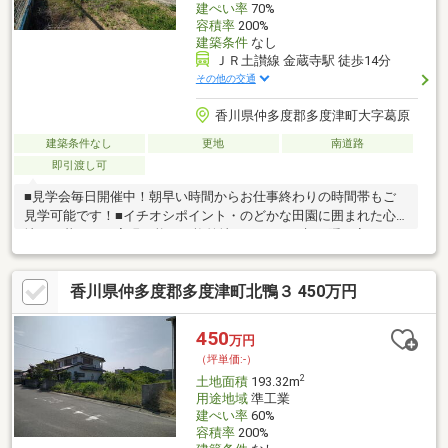
建ぺい率
70%
容積率
200%
建築条件
なし
ＪＲ土讃線 金蔵寺駅 徒歩14分
その他の交通
香川県仲多度郡多度津町大字葛原
建築条件なし
更地
南道路
即引渡し可
■見学会毎日開催中！朝早い時間からお仕事終わりの時間帯もご
見学可能です！■イチオシポイント・のどかな田園に囲まれた心
地よい暮らしが実現可能。・旗竿地だからこそ叶う“隠れ家”のよ
うな暮らし。■もちろん、オークラハウスでも建築可能♪・お客様
の要望に沿った注文住宅を建築可能・10年間設備保証あり・40年
香川県仲多度郡多度津町北鴨３ 450万円
間メンテナンス不要の外壁を使用
450
万円
（坪単価:-）
2
土地面積
193.32m
用途地域
準工業
建ぺい率
60%
容積率
200%