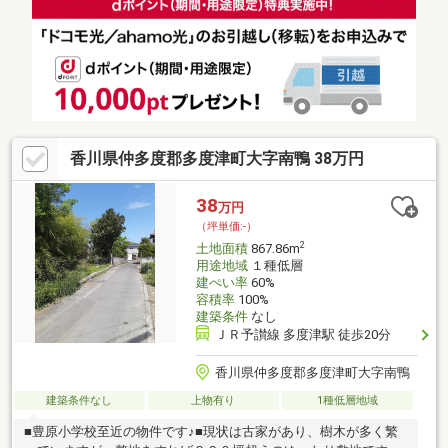
香川県仲多度郡多度津町大字南鴨 38万円
38
万円
（坪単価:-）
2
土地面積
867.86m
用途地域
１種低層
建ぺい率
60%
容積率
100%
建築条件
なし
ＪＲ予讃線 多度津駅 徒歩20分
香川県仲多度郡多度津町大字南鴨
建築条件なし
上物有り
1種低層地域
■豊原小学校至近の物件です♪■現状は古家があり、樹木が多く繁