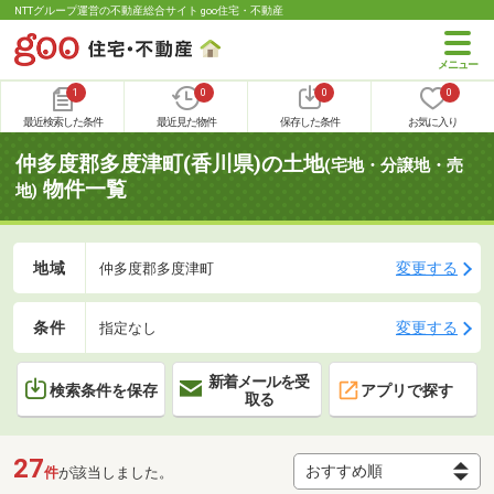
NTTグループ運営の不動産総合サイト goo住宅・不動産
1
0
0
0
最近検索した条件
最近見た物件
保存した条件
お気に入り
仲多度郡多度津町(香川県)の土地
(宅地・分譲地・売
物件一覧
地)
地域
変更する
仲多度郡多度津町
条件
変更する
指定なし
新着メールを受
検索条件を保存
アプリで探す
取る
27
件
が該当しました。