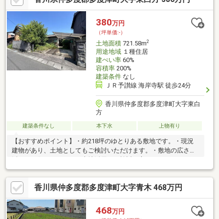
380
万円
（坪単価:-）
2
土地面積
721.58m
用途地域
１種住居
建ぺい率
60%
容積率
200%
建築条件
なし
ＪＲ予讃線 海岸寺駅 徒歩24分
香川県仲多度郡多度津町大字東白
方
建築条件なし
本下水
上物有り
【おすすめポイント】・約218坪のゆとりある敷地です。・現況
建物があり、土地としてもご検討いただけます。・敷地の広さを
活かした住まいづくりや土地活用をご検討の方にもおすすめで
す。
香川県仲多度郡多度津町大字青木 468万円
468
万円