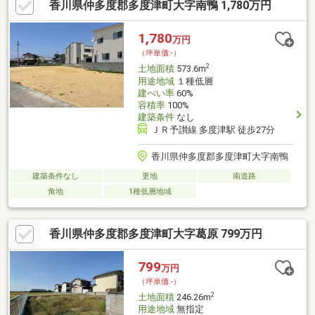
香川県仲多度郡多度津町大字南鴨 1,780万円
1,780
万円
（坪単価:-）
2
土地面積
573.6m
用途地域
１種低層
建ぺい率
60%
容積率
100%
建築条件
なし
ＪＲ予讃線 多度津駅 徒歩27分
香川県仲多度郡多度津町大字南鴨
建築条件なし
更地
南道路
角地
1種低層地域
香川県仲多度郡多度津町大字葛原 799万円
799
万円
（坪単価:-）
2
土地面積
246.26m
用途地域
無指定