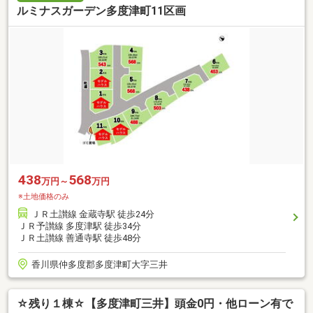
ルミナスガーデン多度津町11区画
438
568
万円～
万円
※土地価格のみ
ＪＲ土讃線 金蔵寺駅 徒歩24分
ＪＲ予讃線 多度津駅 徒歩34分
ＪＲ土讃線 善通寺駅 徒歩48分
香川県仲多度郡多度津町大字三井
☆残り１棟☆【多度津町三井】頭金0円・他ローン有で