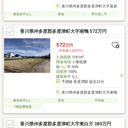
香川県仲多度郡多度津町大字葛原
建築条件なし
更地
即引渡し可
香川県仲多度郡多度津町大字南鴨 572万円
572
万円
（坪単価:1.50万円）
2
土地面積
1261m
用途地域
１種低層
建ぺい率
60%
容積率
100%
建築条件
なし
予讃線 多度津駅 徒歩22分
香川県仲多度郡多度津町大字南鴨
建築条件なし
更地
平坦地
1種低層地域
香川県仲多度郡多度津町大字東白方 380万円