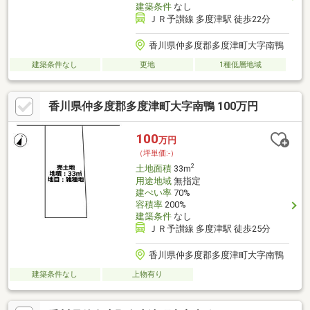
建築条件
なし
ＪＲ予讃線 多度津駅 徒歩22分
香川県仲多度郡多度津町大字南鴨
建築条件なし
更地
1種低層地域
香川県仲多度郡多度津町大字南鴨 100万円
100
万円
（坪単価:-）
2
土地面積
33m
用途地域
無指定
建ぺい率
70%
容積率
200%
建築条件
なし
ＪＲ予讃線 多度津駅 徒歩25分
香川県仲多度郡多度津町大字南鴨
建築条件なし
上物有り