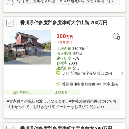
っていますが、整地をすれば２６０坪超えのゆったり敷地です♪■
樹木を一部残して、お庭キャンプも良いですね♪
香川県仲多度郡多度津町大字山階 200万円
200
万円
（坪単価:-）
2
土地面積
280.73m
用途地域
無指定
建ぺい率
70%
容積率
200%
建築条件
なし
ＪＲ予讃線 海岸寺駅 徒歩26分
香川県仲多度郡多度津町大字山階
建築条件なし
上物有り
■古家付きの現状お渡しとなります。■弊社の建築条件はつけてお
りませんので、お好きな住宅メーカーをお選びください♪♪
香川県仲多度郡多度津町大字東白方 380万円