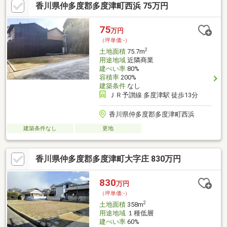
香川県仲多度郡多度津町西浜 75万円
75
万円
（坪単価:-）
2
土地面積
75.7m
用途地域
近隣商業
建ぺい率
80%
容積率
200%
建築条件
なし
ＪＲ予讃線 多度津駅 徒歩13分
香川県仲多度郡多度津町西浜
建築条件なし
更地
香川県仲多度郡多度津町大字庄 830万円
830
万円
（坪単価:-）
2
土地面積
358m
用途地域
１種低層
建ぺい率
60%