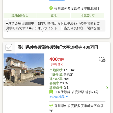
香川県仲多度郡多度津町北鴨３
建築条件なし
更地
即引渡し可
■見学会毎日開催中！朝早い時間からお仕事終わりの時間帯もご
見学可能です！■イチオシポイント・日当たり良好◎・閑静な住
宅街♪・イオンタウン多度津店まで徒歩10分♪■もちろん、オーク
ラハウスでも建築可能♪・お客様の要望に沿った注文住宅を建築可
能・10年間設備保証あり・40年間メンテナンス不要の外壁を使用
香川県仲多度郡多度津町大字道福寺 400万円
400
万円
（坪単価:-）
2
土地面積
171.5m
用途地域
無指定
建ぺい率
70%
容積率
200%
建築条件
なし
ＪＲ予讃線 多度津駅 徒歩24分
その他の交通
香川県仲多度郡多度津町大字道福
寺