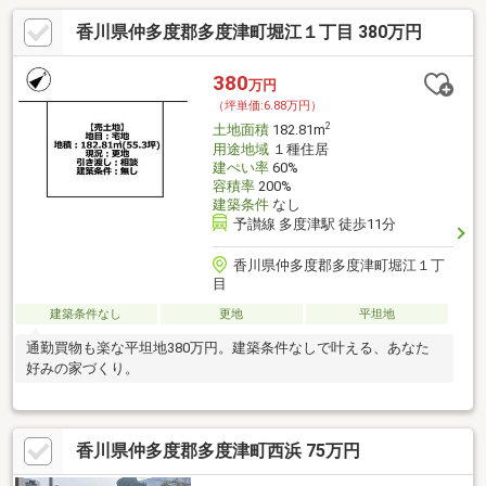
香川県仲多度郡多度津町堀江１丁目 380万円
380
万円
（坪単価:6.88万円）
2
土地面積
182.81m
用途地域
１種住居
建ぺい率
60%
容積率
200%
建築条件
なし
予讃線 多度津駅 徒歩11分
香川県仲多度郡多度津町堀江１丁
目
建築条件なし
更地
平坦地
通勤買物も楽な平坦地380万円。建築条件なしで叶える、あなた
好みの家づくり。
香川県仲多度郡多度津町西浜 75万円