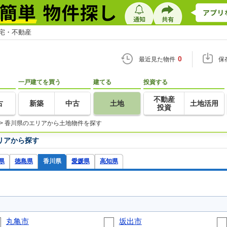
住宅・不動産
0
最近見た物件
保
一戸建てを買う
建てる
投資する
不動産
古
新築
中古
土地
土地活用
投資
>
香川県のエリアから土地物件を探す
リアから探す
県
徳島県
香川県
愛媛県
高知県
丸亀市
坂出市