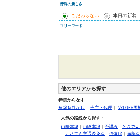
情報の新しさ
こだわらない
本日の新着
フリーワード
他のエリアから探す
特集から探す
建築条件なし
｜
売主・代理
｜
第1種低層
人気の路線から探す :
山陽本線
｜
山陰本線
｜
予讃線
｜
とさでん
｜
とさでん交通後免線
｜
伯備線
｜
徳島線