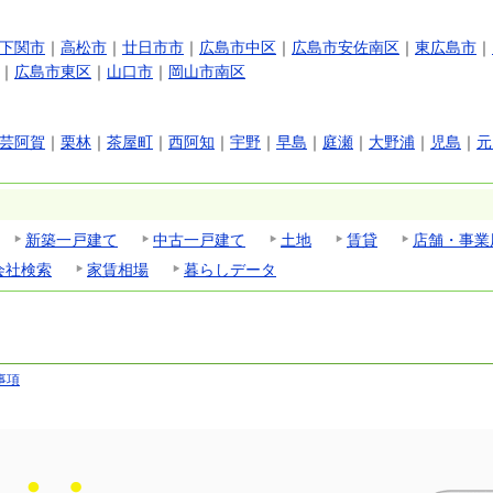
下関市
｜
高松市
｜
廿日市市
｜
広島市中区
｜
広島市安佐南区
｜
東広島市
｜
｜
広島市東区
｜
山口市
｜
岡山市南区
芸阿賀
｜
栗林
｜
茶屋町
｜
西阿知
｜
宇野
｜
早島
｜
庭瀬
｜
大野浦
｜
児島
｜
元
新築一戸建て
中古一戸建て
土地
賃貸
店舗・事業
会社検索
家賃相場
暮らしデータ
事項