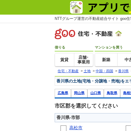
NTTグループ運営の不動産総合サイト goo
借りる
マンションを買う
店舗･
賃貸
新築
中
事業用
住宅・不動産
>
土地
>
中国・四国
>
香川県
香川県の土地(宅地・分譲地・売地)をエ
広島県
岡山県
山口県
鳥取県
島根
市区郡を選択してください
香川県-市部
高松市