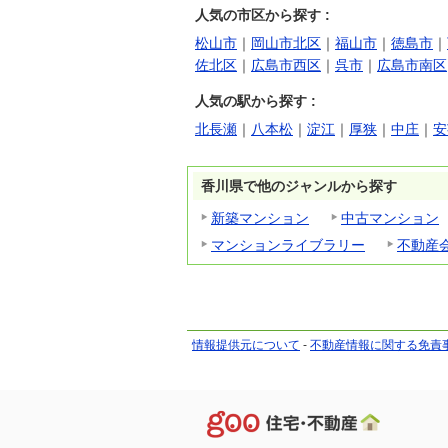
人気の市区から探す :
松山市
｜
岡山市北区
｜
福山市
｜
徳島市
｜
佐北区
｜
広島市西区
｜
呉市
｜
広島市南区
人気の駅から探す :
北長瀬
｜
八本松
｜
淀江
｜
厚狭
｜
中庄
｜
安
香川県で他のジャンルから探す
新築マンション
中古マンション
マンションライブラリー
不動産
情報提供元について
-
不動産情報に関する免責