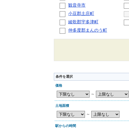
観音寺市
小豆郡土庄町
綾歌郡宇多津町
仲多度郡まんのう町
条件を選択
価格
～
土地面積
～
駅からの時間