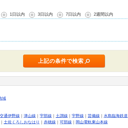
1日以内
3日以内
7日以内
2週間以内
地域
交通伊野線
｜
津山線
｜
宇部線
｜
土讃線
｜
宇野線
｜
芸備線
｜
水島臨海鉄道
｜
土佐くろしおなはり
｜
赤穂線
｜
可部線
｜
岡山電軌東山本線