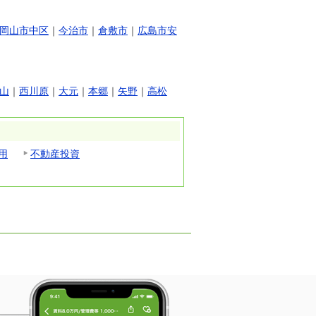
岡山市中区
｜
今治市
｜
倉敷市
｜
広島市安
山
｜
西川原
｜
大元
｜
本郷
｜
矢野
｜
高松
用
不動産投資