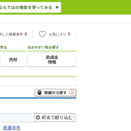
0
0
存した検索条件
お気に入り
売る
住みやすい街を探す
助成金
売却
情報
町名で絞り込む
善通寺市