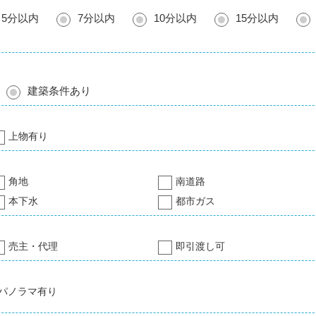
5分以内
7分以内
10分以内
15分以内
建築条件あり
上物有り
角地
南道路
本下水
都市ガス
売主・代理
即引渡し可
パノラマ有り