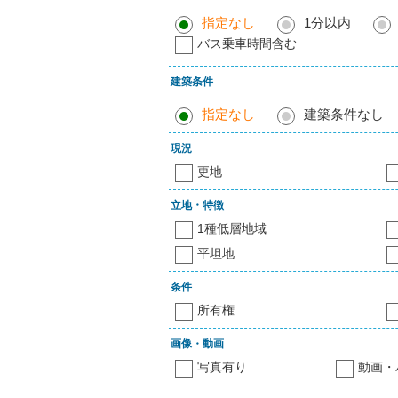
指定なし
1分以内
バス乗車時間含む
建築条件
指定なし
建築条件なし
現況
更地
立地・特徴
1種低層地域
平坦地
条件
所有権
画像・動画
写真有り
動画・