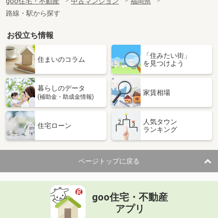
goo住宅・不動産
中古マンション
福岡県
路線・駅から探す
お役立ち情報
「住みたい街」
住まいのコラム
を見つけよう
暮らしのデータ
家賃相場
(補助金・助成金情報)
人気タウン
住宅ローン
ランキング
ページトップに戻る
goo住宅・不動産
アプリ