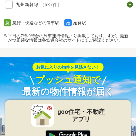
九州新幹線
（587件）
急行・快速などの停車駅
始発駅
急
始
※平日の7時-9時台の列車運行情報より掲載しておりますが、最新
かつ正確な情報は各鉄道会社のサイトにてご確認ください。
お気に入りの物件を見逃さない！
プッシュ通知で
最新の物件情報が届く
goo住宅・不動産
アプリ