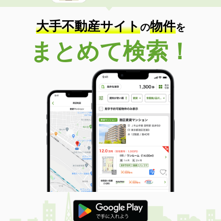
大手不動産サイト
物件
の
を
まとめて検索！