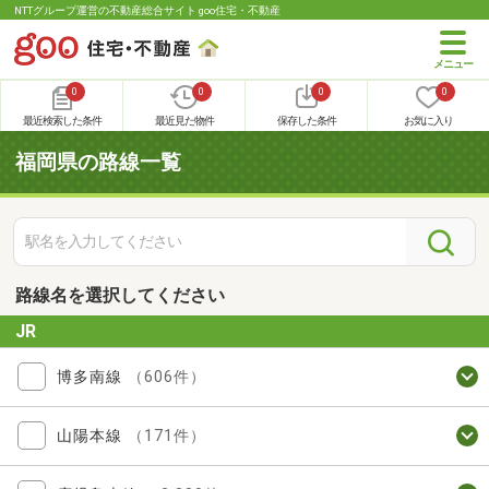
NTTグループ運営の不動産総合サイト goo住宅・不動産
0
0
0
0
最近検索した条件
最近見た物件
保存した条件
お気に入り
福岡県の路線一覧
路線名を選択してください
JR
博多南線
（606件）
山陽本線
（171件）