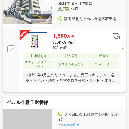
築31年10ヶ月/7階建
総戸数
42戸
福岡県北九州市小倉南区石田南
１
1,590
万円
2
3LDK 68.73m
5階 南東
駐車場あり
即入居可
所有権
リフォームリノベー
システムキッチン
エレベーター
ション
※令和8年1月上旬リノベーション完工（キッチン・浴
室・トイレ・洗面・全室クロス張替・壁・床・建具・
ハウスクリーニング等）●駅チカ ●始発駅 ●企救丘
小まで徒歩約6分 ●コンビニまで徒歩約5分●モノレー
ル/企救丘駅 徒歩約7分●西鉄バス『守恒小学校前』
ペルル企救丘弐番館
停 約1148m（徒歩15分）●企救丘小学校 約
440m（徒歩6分）●守恒中学校 約1905m（徒歩24
分）●ドラッグイレブン企救丘店 約404m（徒歩6
ＪＲ日田彦山線 志井公園駅 徒歩
分）●マルショク企救丘店 約606m（徒歩8分）●セブ
9分
ンイレブン小倉企救丘2丁目店 約365m（徒歩5分）
その他の交通