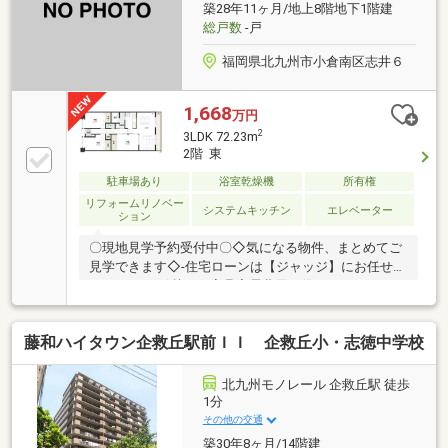
築28年11ヶ月/地上8階地下1階建
総戸数
-戸
福岡県北九州市小倉南区志井６
1,668
万円
2
3LDK 72.23m
2階 東
駐車場あり
浴室乾燥機
所有権
リフォームリノベー
システムキッチン
エレベーター
ション
〇現地見学予約受付中〇◇気になる物件、まとめてご
見学できます◇-住宅ローンは【ジャッジ】にお任せく
ださい-・お引越し・家具家電費用も借りれます！・カ
ードローン・車のお借入れがあっても大丈夫！・おま
とめローンも可能♪・勤続年数が1年未満でもＯＫ！・
藤和ハイタウン企救丘駅前ＩＩ 企救丘小・志徳中学校
信用情報に不安があっても大丈夫！ローンに詳しい営
業スタッフが常にご対応いたします！！※住宅ローン
の相談だけでも大歓迎です♪※少しでも不安のある方、
北九州モノレール 企救丘駅 徒歩
他社で断られた方も是非ご相談ください♪※ジャッジは
1分
お客様とともに解決します！～お問合せ～【ジャッジ
その他の交通
株式会社】０９３－４８２－２６５７どんな事でもお
築30年8ヶ月/14階建