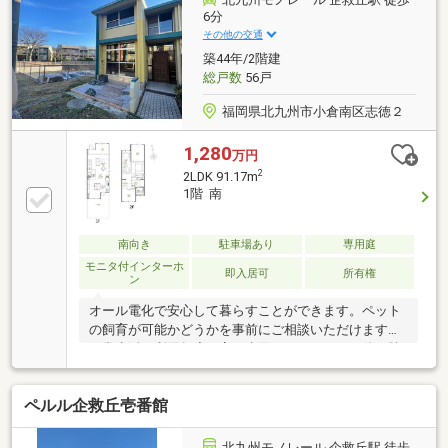
6分
その他の交通
築44年/2階建
総戸数
56戸
福岡県北九州市小倉南区志徳２
1,280
万円
2
2LDK 91.17m
1階 南
南向き
駐車場あり
専用庭
モニタ付インターホ
即入居可
所有権
ン
オール電化で安心して暮らすことができます。ペット
の飼育が可能かどうかを事前にご相談いただけます。
日常生活で利用頻度の高い水回りだからこそ、使い勝
手のいいシステムキッチンを選んでみませんか。IHク
ッキングヒーター付きのキッチンです。不動産購入は
ペルル企救丘壱番館
人生で一度あるかないかの大きな買い物です。失敗し
たくないのであれば、経験豊富なプロにお任せくださ
い。メールもしくはお電話からご連絡をお待ちしてお
北九州モノレール 企救丘駅 徒歩