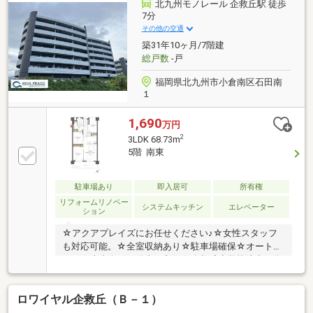
りです♪〇モノレールとJRの2路線利用可能♪近志井公
北九州モノレール 企救丘駅 徒歩
園近隣の緑豊かな住環境♪〇企救丘小まで徒歩7分（約
7分
500ｍ）♪守恒中まで徒歩31分（約2000ｍ）♪不動産売
その他の交通
買・リフォームのことなら【よしなが企画】にお任せ
築31年10ヶ月/7階建
下さい！！
総戸数
-戸
福岡県北九州市小倉南区石田南
１
1,690
万円
2
3LDK 68.73m
5階 南東
駐車場あり
即入居可
所有権
リフォームリノベー
システムキッチン
エレベーター
ション
☆アクアプレイズにお任せください♪☆女性スタッフ
も対応可能。☆全室収納あり☆駐車場確保☆オートロ
ック☆南東向き、陽当り良好☆企救丘小学校徒歩７分
☆守恒中学校エリア
ロワイヤル企救丘（Ｂ－１）