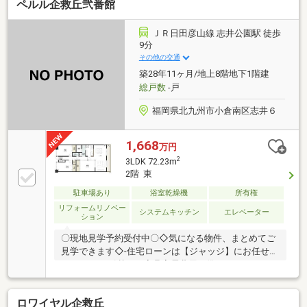
ペルル企救丘弐番館
ＪＲ日田彦山線 志井公園駅 徒歩
9分
その他の交通
築28年11ヶ月/地上8階地下1階建
総戸数
-戸
福岡県北九州市小倉南区志井６
1,668
万円
2
3LDK 72.23m
2階 東
駐車場あり
浴室乾燥機
所有権
リフォームリノベー
システムキッチン
エレベーター
ション
〇現地見学予約受付中〇◇気になる物件、まとめてご
見学できます◇-住宅ローンは【ジャッジ】にお任せく
ださい-・お引越し・家具家電費用も借りれます！・カ
ードローン・車のお借入れがあっても大丈夫！・おま
とめローンも可能♪・勤続年数が1年未満でもＯＫ！・
ロワイヤル企救丘
信用情報に不安があっても大丈夫！ローンに詳しい営