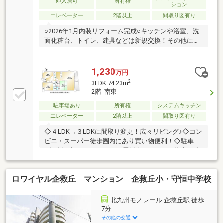
即入居可
所有権
ション
エレベーター
2階以上
間取り図有り
○2026年1月内装リフォーム完成○キッチンや浴室、洗
面化粧台、トイレ、建具などは新規交換！その他にも
全室クロス貼替、ハウスクリーニング等○モノレール
企救丘駅、JR志井公園駅までともに徒歩７分とダブル
アクセス可能です○小学校は徒歩１０分程度と毎日の
1,230
万円
通学に便利です○食材の調達に便利なスーパーやコン
2
3LDK 74.23m
ビニ、日用品のまとめ買いに便利なドラッグストアが
2階 南東
徒歩８分圏内と日々のお買い物に困りません【当社自
駐車場あり
所有権
システムキッチン
慢のワンストップサービス】・当社在籍スタッフはリ
フォーム、ローンに関するエキスパート！・物件購入
エレベーター
2階以上
間取り図有り
+リフォーム費用もまとめてお見積り♪・住み替え先を
◇４LDK→３LDKに間取り変更！広々リビング♪◇コン
探しながら、ご自宅の売却が並行して行えます！
ビニ・スーパー徒歩圏内にあり買い物便利！◇駐車場
1台確保済み！■ＬＤＫ２０畳以上■スーパー 徒歩10分
以内■システムキッチン■陽当り良好■閑静な住宅地■シ
ャワー付洗面化粧台■東南向き■平面駐車場■温水洗浄
ロワイヤル企救丘 マンション 企救丘小・守恒中学校
便座■通風良好■小学校 徒歩10分以内■エレベーター■
駐輪場※司法書士売主指定
北九州モノレール 企救丘駅 徒歩
7分
その他の交通