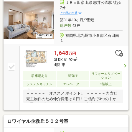
ＪＲ日田彦山線 志井公園駅 徒歩
7分
その他の交通
築31年10ヶ月/7階建
総戸数
42戸
福岡県北九州市小倉南区石田南
１
1,648
万円
2
3LDK 61.92m
4階 東
リフォームリノベー
駐車場あり
所有権
ション
システムキッチン
エレベーター
2階以上
－－－－－ オススメ ポイント!! －－－－－☆当社
売主物件のため仲介費用は０円！ご成約で3つの中か
ら選べるプレゼント☆〇2026年3月新規リノベーショ
ン完成♪綺麗な住まいで新生活をスタートしませんか♪
〇駐車場は2台確保済み♪（敷地内と近隣駐車場に確保
ロワイヤル企救丘５０２号室
済。現地にてご確認ください）〇各洋室にクローゼッ
ト完備。収納力が高く、荷物の多い方でも安心の間取