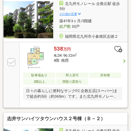
北九州モノレール 企救丘駅 徒歩
5分
その他の交通
築41年3ヶ月/5階建
総戸数
30戸
福岡県北九州市小倉南区志徳２
538
万円
2
4LDK 96.32m
4階 南西
駐車場あり
即入居可
所有権
2階以上
間取り図有り
日々の暮らしに便利なサンクFC 企救丘店(スーパー)ま
で徒歩約5分（約365m）です。また北九州モノレール
企救丘駅まで徒歩約5分（約400ｍ）と駅近物件です。
交通の利便性が高いため、快適な暮らしができます。
不動産のことでお悩みでしたら、株式会社 福岡地所へ
志井サンハイツタウンハウス２号棟（Ｂ－２）
お気軽にお問い合わせ下さい。ご要望やご質問などあ
れば承ります。
北九州モノレール 企救丘駅 徒歩