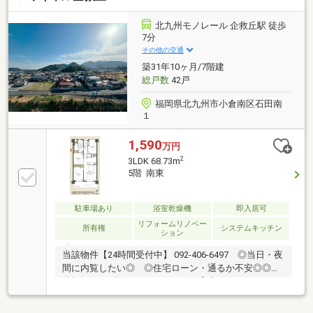
業スタッフが常にご対応いたします！！※住宅ローン
の相談だけでも大歓迎です♪※少しでも不安のある方、
北九州モノレール 企救丘駅 徒歩
他社で断られた方も是非ご相談ください♪※ジャッジは
7分
お客様とともに解決します！～お問合せ～【ジャッジ
その他の交通
株式会社】０９３－４８２－２６５７どんな事でもお
築31年10ヶ月/7階建
気軽にご連絡ください♪
総戸数
42戸
福岡県北九州市小倉南区石田南
１
1,590
万円
2
3LDK 68.73m
5階 南東
駐車場あり
浴室乾燥機
即入居可
リフォームリノベー
所有権
システムキッチン
ション
当該物件【24時間受付中】 092-406-6497 ◎当日・夜
間に内覧したい◎ ◎住宅ローン・通るか不安◎◎物
件探し・まず何からすればいい？◎小さなことからな
んでも・いつでも♪〇長期修繕計画、有り♪〇大規模修
繕工事、2013年1月実施済み♪〇固定資産税額、70.943