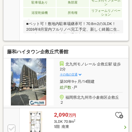
お客様とともに解決します！～お問合せ～【ジャッジ
モニタ付インターホ
駐車場あり
角部屋
ン
株式会社】０９３－４８２－２６５７どんな事でもお
リフォームリノベー
気軽にご連絡ください♪
浴室乾燥機
所有権
ション
■ペット可！敷地内駐車場継承可！70.8ｍ2の3LDK！
2026年8月室内フルリノベ完工予定、新しく綺麗に生
まれ変わります♪角部屋で通風良好！モノレール駅歩1
分・JR駅歩5分で通勤・通学・老後も安心♪
藤和ハイタウン企救丘弐番館
北九州モノレール 企救丘駅 徒歩
2分
その他の交通
築30年9ヶ月/14階建
総戸数
-戸
福岡県北九州市小倉南区企救丘
２
2,090
万円
2
3LDK 70.8m
5階 南東