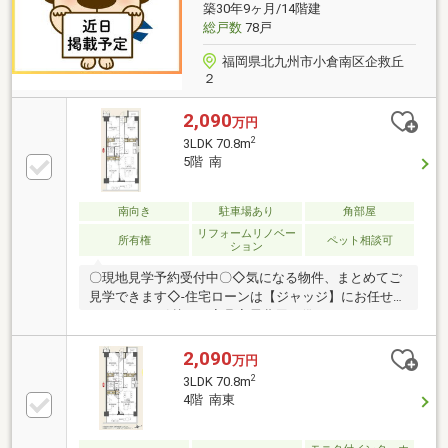
築30年9ヶ月/14階建
総戸数
78戸
福岡県北九州市小倉南区企救丘
２
2,090
万円
2
3LDK 70.8m
5階 南
南向き
駐車場あり
角部屋
リフォームリノベー
所有権
ペット相談可
ション
〇現地見学予約受付中〇◇気になる物件、まとめてご
見学できます◇-住宅ローンは【ジャッジ】にお任せく
ださい-・お引越し・家具家電費用も借りれます！・カ
ードローン・車のお借入れがあっても大丈夫！・おま
とめローンも可能♪・勤続年数が1年未満でもＯＫ！・
2,090
万円
信用情報に不安があっても大丈夫！ローンに詳しい営
2
3LDK 70.8m
業スタッフが常にご対応いたします！！※住宅ローン
4階 南東
の相談だけでも大歓迎です♪※少しでも不安のある方、
他社で断られた方も是非ご相談ください♪※ジャッジは