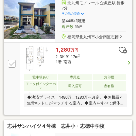
北九州モノレール 企救丘駅 徒歩
7分
その他の交通
築44年/2階建
総戸数
56戸
福岡県北九州市小倉南区志徳２
1,280
万円
2
2LDK 91.17m
1階 南西
駐車場あり
専用庭
角部屋
モニタ付インターホ
即入居可
所有権
ン
◆決済プライス 1480万→1280万へ改定。◆無機質×
無骨×レトロがマッチする室内。◆室内をすべて解体
し、１からくみ上げた自信作。◆三人暮らしまでの方
へ贅沢にお住まいになっていただけるように創り上げ
たお部屋。◆大きな窓からの景色はこのお部屋だけの
志井サンハイツ４号棟 志井小・志徳中学校
特別な「絵画」へ変身。◆プロモーション動画をＹｏ
ｕＴｕｂｅ＆ＴｉｋＴｏｋにて公開中。◆ペットと住