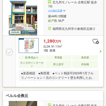
まいるタウンハウス住宅。
北九州モノレール 企救丘駅 徒歩
7分
その他の交通
築44年/2階建
総戸数
56戸
福岡県北九州市小倉南区志徳２
1,280
万円
2
2LDK 91.17m
1階 南東
駐車場あり
専用庭
角部屋
モニタ付インターホ
即入居可
所有権
ン
●楽器相談 ●角部屋 ●ペット相談可2025年1月フル
リノベーション！元のコンクリート壁を利用したおし
ゃれな内装♪吹抜けや広々WIC、リビングとのつながり
を感じる土間などこだわりを感じます♪●モノレール企
救丘駅 約497ｍ（徒歩7分）●モノレール志井駅 約
ペルル企救丘
584ｍ（徒歩8分）●JR志井公園駅 約681ｍ（徒歩9
分）●西鉄バス「企救丘駅」停 約478ｍ（徒歩6分）●
志井小学校 約761ｍ（徒歩10分）●志徳中学校 約
北九州モノレール 企救丘駅 徒歩