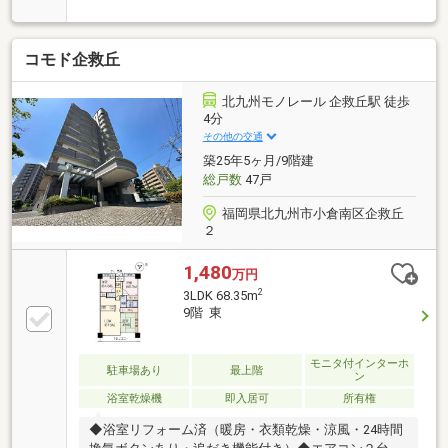
交換！○最上階に立地してます○全居室は６帖以上とゆ
とりのある間取りです○閑静な住宅街にある落ち着い
た住環境です○小校は徒歩３分程度と低学年のお子様
コモド企救丘
にも安心の通学距離です○コンビニが徒歩３分圏内で
す☆買い忘れや深夜のお買い物にとっても便利！
北九州モノレール 企救丘駅 徒歩
4分
その他の交通
築25年5ヶ月/9階建
総戸数
47戸
福岡県北九州市小倉南区企救丘
２
1,480
万円
2
3LDK 68.35m
9階 東
モニタ付インターホ
駐車場あり
最上階
ン
浴室乾燥機
即入居可
所有権
◆浴室リフォーム済（暖房・衣類乾燥・涼風・24時間