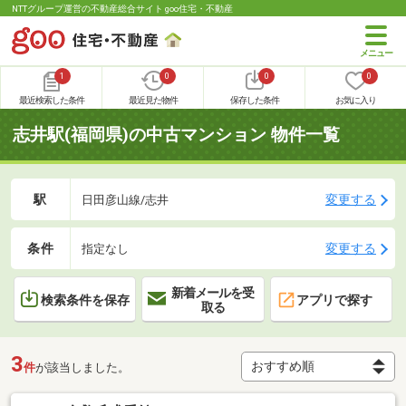
NTTグループ運営の不動産総合サイト goo住宅・不動産
1
0
0
0
最近検索した条件
最近見た物件
保存した条件
お気に入り
志井駅(福岡県)の中古マンション 物件一覧
駅
変更する
日田彦山線/志井
条件
変更する
指定なし
新着メールを受
検索条件を保存
アプリで探す
取る
3
件
が該当しました。