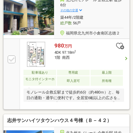
6分
その他の交通
築44年/2階建
総戸数
56戸
福岡県北九州市小倉南区志徳２
980
万円
2
4DK 97.18m
1階 南西
駐車場あり
専用庭
最上階
モニタ付インターホ
即入居可
所有権
ン
モノレール企救丘駅まで徒歩約6分（約480ｍ）と、毎
日の通勤・通学に便利です。全居室6帖以上の広さを
確保しており、プライベートな時間もゆったりと過ご
すことができます。防犯面でも心強いTVインターホン
付きで、留守中の来客時も安心です。不動産のことで
志井サンハイツタウンハウス４号棟（Ｂ－４２）
何かご質問等ございましたら、株式会社福岡地所へお
問い合わせください。当社スタッフがお客様のサポー
トをいたします。
北九州モノレール 企救丘駅 徒歩