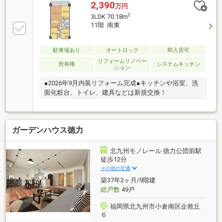
【当社自慢のワンストップサービス】・当社在籍スタ
2,390
万円
ッフはリフォーム、ローンに関するエキスパート！・
2
3LDK 70.18m
物件購入+リフォーム費用もまとめてお見積り♪・住み
11階 南東
替え先を探しながら、ご自宅の売却が並行して行えま
す！・もちろん査定も無料です♪【ライフスタイルに
合わせた物件探し】・土日祝/18時以降/1件～複数件の
駐車場あり
オートロック
即入居可
ご内覧も大歓迎・ご自宅等への送迎も可能です！・当
リフォームリノベー
所有権
システムキッチン
ション
社未掲載物件もご案内できます♪
●2026年9月内装リフォーム完成●キッチンや浴室、洗
面化粧台、トイレ、建具などは新規交換！
ガーデンハウス徳力
北九州モノレール 徳力公団前駅
徒歩12分
その他の交通
築37年2ヶ月/9階建
総戸数
49戸
福岡県北九州市小倉南区企救丘
６