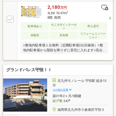
2,180
万円
2
3LDK 76.97m
8階 南西
モニタ付インターホ
駐車場あり
即入居可
ン
リフォームリノベー
床暖房
所有権
ション
○敷地内駐車場１台無料（近隣駐車場2台目確保）○敷
地内駐車場から階段を降りずに居宅に入れます○高台
に立地しているので眺望良好です○リビングにはウォ
ークインクローゼット付き！ファミリークローゼット
に最適です
グランドパレス守恒ＩＩ
北九州モノレール 守恒駅 徒歩13
分
その他の交通
築31年2ヶ月/5階建
総戸数
24戸
福岡県北九州市小倉南区守恒５