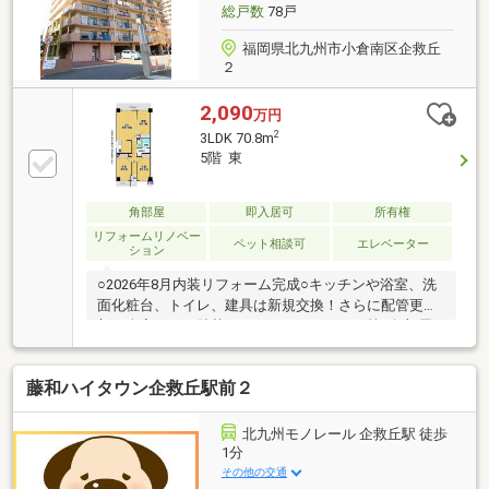
総戸数
78戸
福岡県北九州市小倉南区企救丘
２
2,090
万円
2
3LDK 70.8m
5階 東
角部屋
即入居可
所有権
リフォームリノベー
ペット相談可
エレベーター
ション
○2026年8月内装リフォーム完成○キッチンや浴室、洗
面化粧台、トイレ、建具は新規交換！さらに配管更
新、全室クロス貼替、ハウスクリーニング等○角部屋
ならではの２面バルコニー付きの３面採光で通風良好
です○ペット飼育相談可能です○キッチンは背面タイプ
藤和ハイタウン企救丘駅前２
です☆リビングのレイアウトを自由に楽しめますね○
モノレール企救丘駅までは徒歩１分の駅チカ！小倉中
心地へのアクセス良好です○コンビニが隣地にありま
北九州モノレール 企救丘駅 徒歩
す！買い忘れや深夜のお買い物にとっても便利
1分
その他の交通