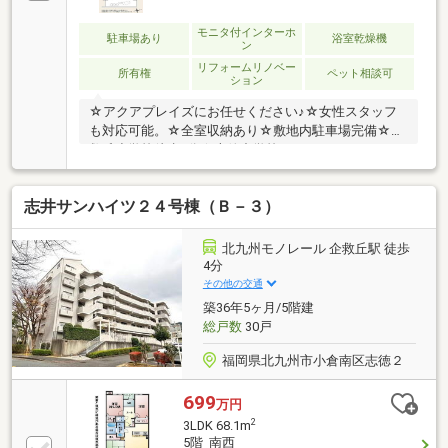
モニタ付インターホ
駐車場あり
浴室乾燥機
ン
リフォームリノベー
所有権
ペット相談可
ション
☆アクアプレイズにお任せください♪☆女性スタッフ
も対応可能。☆全室収納あり☆敷地内駐車場完備☆企
救丘小学校徒歩8分☆志徳中学校エリア
志井サンハイツ２４号棟（Ｂ－３）
北九州モノレール 企救丘駅 徒歩
4分
その他の交通
築36年5ヶ月/5階建
総戸数
30戸
福岡県北九州市小倉南区志徳２
699
万円
2
3LDK 68.1m
5階 南西