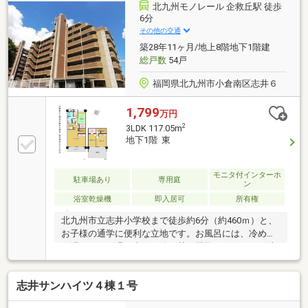
や部活後のお子様はそのままバスルームへ！リビング
北九州モノレール 企救丘駅 徒歩
に汚れを持ち込まない嬉しい動線です○バルコニーか
6分
らはアドベンチャープールが見えます！お子様が喜ぶ
その他の交通
好立地です
築28年11ヶ月/地上8階地下1階建
総戸数
54戸
福岡県北九州市小倉南区志井６
1,799
万円
2
3LDK 117.05m
地下1階 東
モニタ付インターホ
駐車場あり
専用庭
ン
浴室乾燥機
即入居可
所有権
北九州市立志井小学校まで徒歩約6分（約460ｍ）と、
お子様の通学に便利な立地です。お風呂には、冷めた
お湯をすぐに温め直せる追い焚き機能や、雨の日の洗
濯にも便利な浴室乾燥機を完備。不動産のことで何か
お困りでしたら、株式会社福岡地所へお問い合わせく
志井サンハイツ４棟１号
ださい。当社スタッフがお客様のサポートをさせてい
ただきます。