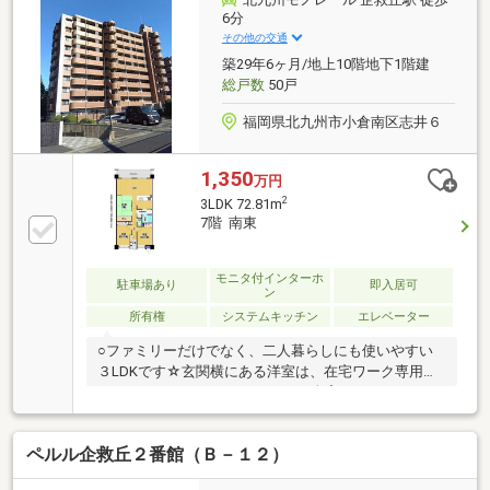
ります。
6分
その他の交通
築29年6ヶ月/地上10階地下1階建
総戸数
50戸
福岡県北九州市小倉南区志井６
1,350
万円
2
3LDK 72.81m
7階 南東
モニタ付インターホ
駐車場あり
即入居可
ン
所有権
システムキッチン
エレベーター
○ファミリーだけでなく、二人暮らしにも使いやすい
３LDKです☆玄関横にある洋室は、在宅ワーク専用ス
ペースやネイル、アイサロンなど自宅サロンとしても
利用できますね○１階の和室は、お子様の遊び場やご
家族のくつろぎスペース、来客時の客間など多様な使
ペルル企救丘２番館（Ｂ－１２）
い方が可能です○玄関ホールから洗面室へ直行できま
す！帰宅後すぐに手洗い・うがいが可能です☆外遊び