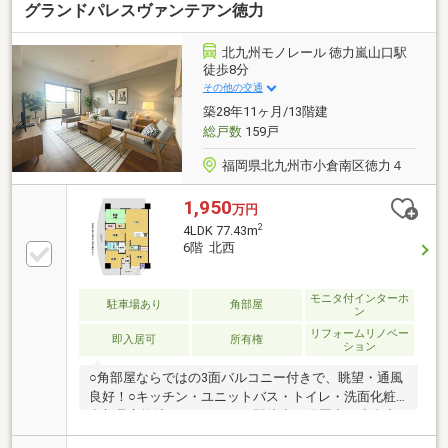
グランドパレスヴァンテアン徳力
産購入を成功させることに繋がります。
北九州モノレール 徳力嵐山口駅
徒歩8分
その他の交通
築28年11ヶ月/13階建
総戸数
159戸
福岡県北九州市小倉南区徳力４
1,950
万円
2
4LDK 77.43m
6階 北西
モニタ付インターホ
駐車場あり
角部屋
ン
リフォームリノベー
即入居可
所有権
ション
○角部屋ならではの3面バルコニー付きで、眺望・通風
良好！○キッチン・ユニットバス・トイレ・洗面化粧
台新品交換済！○モノレール駅徒歩10分圏内と小倉中
心地へのアクセスも良好です。○企救丘小・志徳中