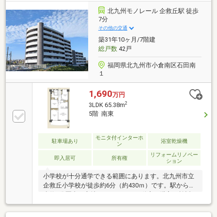
北九州モノレール 企救丘駅 徒歩
7分
その他の交通
築31年10ヶ月/7階建
総戸数
42戸
福岡県北九州市小倉南区石田南
１
1,690
万円
2
3LDK 65.38m
5階 南東
モニタ付インターホ
駐車場あり
浴室乾燥機
ン
リフォームリノベー
即入居可
所有権
ション
小学校が十分通学できる範囲にあります。北九州市立
企救丘小学校が徒歩約6分（約430ｍ）です。駅から徒
歩約7分圏内に立地しています。不動産の購入を検討
しているなら、不動産会社をしっかりと選んで下さ
い。信頼と実績のある不動産会社を選ぶことで、不動