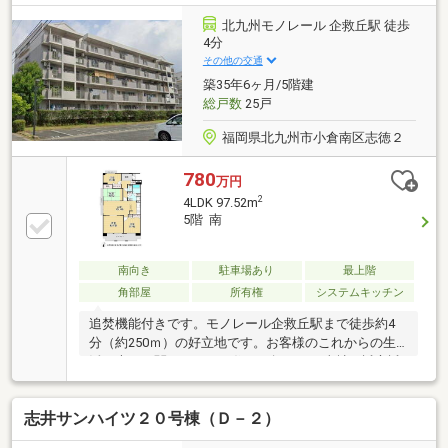
はお電話でのお問い合わせがスムーズにご案内できま
す。右下の電話ボタンをタッチ！もしくはお気軽にお
北九州モノレール 企救丘駅 徒歩
電話ください ＞＞＞0120-210-
4分
393━━━━━━━━━━━━━━━━━━━━━━□□
その他の交通
築35年6ヶ月/5階建
総戸数
25戸
福岡県北九州市小倉南区志徳２
780
万円
2
4LDK 97.52m
5階 南
南向き
駐車場あり
最上階
角部屋
所有権
システムキッチン
追焚機能付きです。モノレール企救丘駅まで徒歩約4
分（約250ｍ）の好立地です。お客様のこれからの生
活に大きく関わってくる住まい探しを、当社が誠心誠
意を持ってお手伝い致します。ぜひお客様の住まいに
対するこだわりをお聞かせください。
志井サンハイツ２０号棟（Ｄ－２）