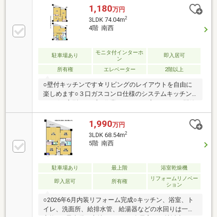
1,180
万円
2
3LDK 74.04m
4階 南西
モニタ付インターホ
駐車場あり
即入居可
ン
所有権
エレベーター
2階以上
○壁付キッチンです☆リビングのレイアウトを自由に
楽しめます○３口ガスコンロ仕様のシステムキッチン
です☆L字型タイプで作業スペースも広めですね○閑静
な住宅街にある落ち着いた住環境です○小学校は徒歩
３分程度と低学年のお子様にも安心の通学距離です○
1,990
万円
コンビニが徒歩３分圏内です☆買い忘れや深夜のお買
2
3LDK 68.54m
い物にとっても便利！【当社自慢のワンストップサー
5階 南西
ビス】・当社在籍スタッフはリフォーム、ローンに関
するエキスパート！・物件購入+リフォーム費用もま
とめてお見積り♪・住み替え先を探しながら、ご自宅
駐車場あり
最上階
浴室乾燥機
の売却が並行して行えます！・もちろん査定も無料で
リフォームリノベー
即入居可
所有権
ション
す♪
○2026年6月内装リフォーム完成○キッチン、浴室、ト
イレ、洗面所、給排水管、給湯器などの水回りは一式