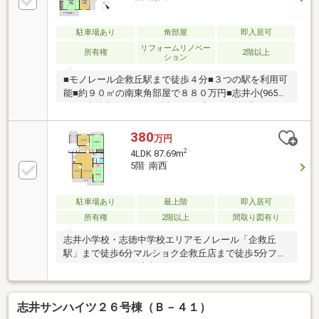
駐車場あり
角部屋
即入居可
リフォームリノベー
所有権
2階以上
ション
■モノレール企救丘駅まで徒歩４分■３つの駅を利用可
能■約９０㎡の南東角部屋で８８０万円■志井小(965
ｍ)・志徳中(1156ｍ)■陽当たりの良い３面採光の４Ｌ
ＤＫ■最寄りのスーパーまで徒歩３分・コンビニまで
徒歩５分
380
万円
2
4LDK 87.69m
5階 南西
駐車場あり
最上階
即入居可
所有権
2階以上
間取り図有り
志井小学校・志徳中学校エリアモノレール「企救丘
駅」まで徒歩6分マルショク企救丘店まで徒歩5分ファ
ミリーマートまで徒歩6分
□□━━━━━━━━━━━━━━━━━━━━━現在
空室です。日曜日・祝日の内覧も可能です。営業時間
志井サンハイツ２６号棟（Ｂ－４１）
10時～16時（休：水曜日、第2、3火曜日） この時間帯