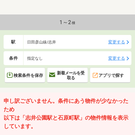
円♪〇アフターサービス保証付き♪〇新耐震基準・住宅
ローン控除利用可♪〇水回り新品交換済みで快適にご
入居♪【教育】◆企救丘小学校：徒歩7分◆守恒中学
校：徒歩25分【暮らし】◆マルショク企救丘店：徒歩
1～2
棟
7分◆セブンイレブン小倉企救丘2丁目店：徒歩4分◆
小倉志井郵便局：徒歩15分
駅
変更する
日田彦山線/志井
条件
変更する
指定なし
新着メールを受
検索条件を保存
アプリで探す
取る
申し訳ございません。条件にあう物件が少なかった
ため
以下は「志井公園駅と石原町駅」の物件情報を表示
しています。