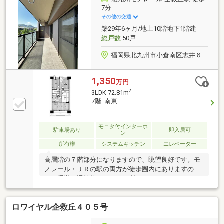
1000ｍ（徒歩13分）●マルショク企救丘店 約383ｍ
7分
（徒歩5分）●ファミリーマート小倉企救丘駅前店 約
その他の交通
432ｍ（徒歩6分）
築29年6ヶ月/地上10階地下1階建
総戸数
50戸
福岡県北九州市小倉南区志井６
1,350
万円
2
3LDK 72.81m
7階 南東
モニタ付インターホ
駐車場あり
即入居可
ン
所有権
システムキッチン
エレベーター
高層階の７階部分になりますので、眺望良好です。モ
ノレール・ＪＲの駅の両方が徒歩圏内にありますの
で、通勤・通学等にとても便利です。アドベンチャー
プールが目の前にありますので、夏は毎日のように泳
ぎに行けます。
ロワイヤル企救丘４０５号