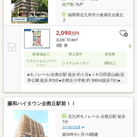
気軽にご連絡ください♪
総戸数
76戸
福岡県北九州市小倉南区企救丘
２
2,090
万円
2
3LDK 70.8m
5階 東
駐車場あり
即入居可
所有権
リフォームリノベー
システムキッチン
2階以上
ション
●モノレール/企救丘駅 徒歩 約１分●ＪＲ日田彦山線/志
井公園 徒歩 約5分●企救丘小学校 約 500m(徒歩7分)●志
徳中学校 約 980m(徒歩13分)●ファミリーマート小倉企
救丘駅前店 約 50m(徒歩1分)●マルショク企救丘店 約
180ｍ(約3分)
藤和ハイタウン企救丘駅前ＩＩ
北九州モノレール 企救丘駅 徒歩
1分
その他の交通
築30年9ヶ月/14階建