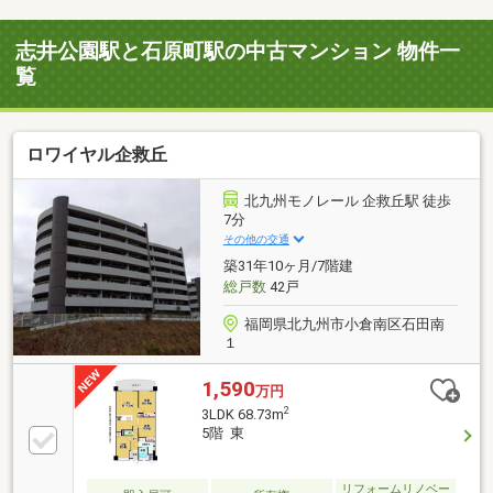
志井公園駅と石原町駅の中古マンション 物件一
覧
ロワイヤル企救丘
北九州モノレール 企救丘駅 徒歩
7分
その他の交通
築31年10ヶ月/7階建
総戸数
42戸
福岡県北九州市小倉南区石田南
１
1,590
万円
2
3LDK 68.73m
5階 東
リフォームリノベー