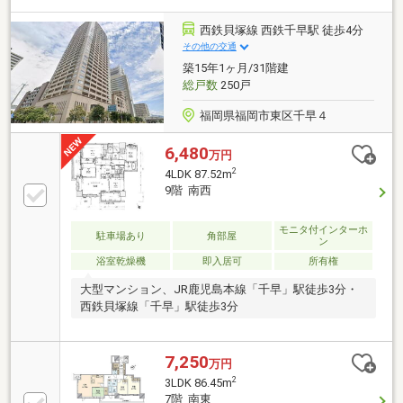
西鉄貝塚線 西鉄千早駅 徒歩4分
その他の交通
築15年1ヶ月/31階建
総戸数
250戸
福岡県福岡市東区千早４
6,480
万円
2
4LDK 87.52m
9階 南西
モニタ付インターホ
駐車場あり
角部屋
ン
浴室乾燥機
即入居可
所有権
大型マンション、JR鹿児島本線「千早」駅徒歩3分・
西鉄貝塚線「千早」駅徒歩3分
7,250
万円
2
3LDK 86.45m
7階 南東