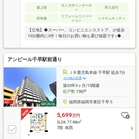
モニタ付インターホ
最上階
即入居可
ン
リフォームリノベー
所有権
システムキッチン
ション
【立地】◆スーパー、コンビニエンスストア、が徒歩
15分圏内に3件！毎日のお買い物も選び放題です♪◆小
学校徒歩8分、中学校徒歩17分◆総合病院が徒歩約11
分の距離なので安心！◆飲食店も多数あり、家事を一
休みしたい日も楽しみですね。◆JR鹿児島本線「九産
アンピール千早駅前通り
大前駅」徒歩10分・西鉄貝塚線「唐の原駅」徒歩6分
→博多駅まで電車で一本乗換なし！【設備・機能】◆
南面バルコニーのため陽当たり良好♪◆和室が可動間
ＪＲ鹿児島本線 千早駅 徒歩7分
仕切になっているため扉を外してリビングを広く見せ
その他の交通
ることもできます！◆キッチンの横に洗面室があるの
築20年3ヶ月/15階建
で、家事も捗ります。◆東区花火大会の日には花火が
総戸数
158戸
見れるかも...！
福岡県福岡市東区千早５
5,699
万円
2
3LDK 77.48m
7階 南西