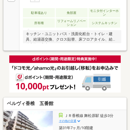
モニタ付インターホ
駐車場あり
角部屋
ン
リフォームリノベー
所有権
システムキッチン
ション
キッチン・ユニットバス・洗面化粧台・トイレ・建
具、給湯器交換、クロス貼替、床フロアタイル、給水
管交換（宅内より）、ハウスクリーニングなど
ベルヴィ香椎 五番館
ＪＲ香椎線 舞松原駅 徒歩3分
その他の交通
築31年7ヶ月/10階建