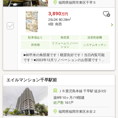
福岡県福岡市東区千早５
3,890
万円
2
2SLDK 80.28m
6階 南西
駐車場あり
角部屋
浴室乾燥機
リフォームリノベー
所有権
システムキッチン
ション
■80平米の角部屋です！眺望良好です！当日内覧可能
です！■2023年12月リノベーションのお部屋です！・
寝室は内窓工事済みで断熱/遮音効果あり！（洋室2部
屋二重サッシ）・手をかざすだけで水が出る自動水栓
付き洗面化粧台・トイレは温水洗浄はもちろん、使用
エイルマンション千早駅前
後自動で流れるオート便器洗浄機能付き！フタも自動
開閉機能あり！・お風呂は、ゆったり腰掛けて過ごす
ベンチカウンターあり！24型浴室テレビ、バス天井サ
ＪＲ鹿児島本線 千早駅 徒歩3分
ウンドステム！・フロント食洗器！その他詳細は担当
築8年10ヶ月/19階建
までご連絡下さいませ！■最寄り駅、小中学校、スー
総戸数
161戸
パー、ドラッグストア、コンビニ 徒歩約10分圏内
周辺環境大変充実しています！
福岡県福岡市東区水谷２