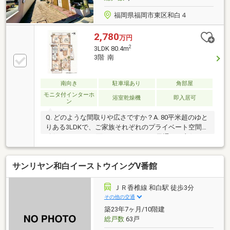
す。ご不明な事はお気軽にお申し付けください。
福岡県福岡市東区和白４
2,780
万円
2
3LDK 80.4m
3階 南
南向き
駐車場あり
角部屋
モニタ付インターホ
浴室乾燥機
即入居可
ン
Q. どのような間取りや広さですか？A. 80平米超のゆと
りある3LDKで、ご家族それぞれのプライベート空間を
確保できます。3面バルコニーにより風通しも良好で
す。Q. 設備のリニューアル状況は？A. 2026年3月に室
内をリフォーム済ですQ. 電車や車でのアクセスはどう
サンリヤン和白イーストウイングⅤ番館
ですか？A. 西鉄「唐の原」駅徒歩2分に加え、敷地内
の平置き駐車場が月額6000円で利用可能です。電車も
車も活用しやすい立地です。Q. 周辺の買い物環境を教
ＪＲ香椎線 和白駅 徒歩3分
えてください。A. 徒歩約6分の場所にコンビニがあ
その他の交通
り、日常のちょっとした買い物に便利です。自転車な
築23年7ヶ月/10階建
どを活用すれば業務スーパーへの買い出しもスムーズ
総戸数
63戸
です。