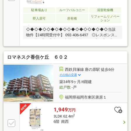
駐車場あり
ルーフバルコニー
浴室乾燥機
リフォームリノベー
即入居可
所有権
ション
◇◆◇◆◇◇◆◇◆◇◇◆◇◆◇◇◆◇◆◇当該
物件【24時間受付中】 092-406-6497 ◎レスポンス遅
いと困る◎ ◎当日・夜間に内覧したい◎ ◎住宅ロ
ーン・通るか不安◎◎物件探し・まず何からすればい
い？◎小さなことからなんでも・いつでも♪〇大切な
ロマネスク香住ケ丘 ６０２
ペットと心地よく暮らせる住まい♪〇陽当たり良好の2
面バルコニー♪〇水回り新品交換済みで快適にご入居
♪【教育】◆美和台小学校：徒歩19分◆和白丘中学
西鉄貝塚線 唐の原駅 徒歩6分
校：徒歩12分【暮らし】◆マルキョウ 和白店：徒歩6
その他の交通
分◆ファミリーマート 福岡和白三丁目店：徒歩6分
築34年9ヶ月/6階建
◇◆◇◆◇◇◆◇◆◇◇◆◇◆◇◇◆◇◆◇
総戸数
-戸
福岡県福岡市東区唐原１
1,949
万円
2
3LDK 62.4m
6階 南西