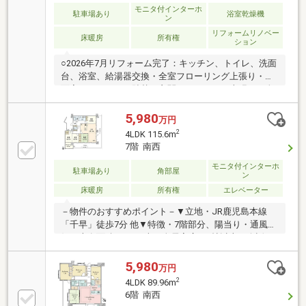
モニタ付インターホ
駐車場あり
浴室乾燥機
ン
リフォームリノベー
床暖房
所有権
ション
○2026年7月リフォーム完了：キッチン、トイレ、洗面
台、浴室、給湯器交換・全室フローリング上張り・洗
面室、トイレＣＦ貼替・玄関フロアタイル上張り・全
室クロス貼替・和室を洋室へ変更・ハウスクリーニン
グ〇JR鹿児島本線「千早」駅、西鉄貝塚線「西鉄千
5,980
万円
早」駅まで徒歩7分〇西鉄貝塚線「香椎宮前」駅まで
2
4LDK 115.6m
徒歩5分〇南西向きにつき日当たり良好〇リビングに
7階 南西
床暖房あり〇キッチンには勝手口あり〇LDKは約16.1
帖〇浴室には換気に便利な窓付き〇各居室6帖以上確
モニタ付インターホ
駐車場あり
角部屋
ン
保〇バルコニーは奥行約2000mm×幅約8600mm〇バル
床暖房
所有権
エレベーター
コニーにスロップシンクあり〇ペット飼育可能（管理
規約による制限あり）
－物件のおすすめポイント－▼立地・JR鹿児島本線
「千早」徒歩7分 他▼特徴・7階部分、陽当り・通風良
好・専有面積115.6平米、全居室広さ6帖以上・会話が
弾む対面式キッチン、2WAY仕様・LD含む4部屋に面す
る、引き回しバルコニー・洋室約6.5帖に勝手口付のサ
5,980
万円
ンルーム有・ペット飼育可能(規約有)▼設備・床暖房
2
4LDK 89.96m
(リビング)・1620サイズUB▼周辺環境・千早小学校 徒
6階 南西
歩6分(約410m)・マックスバリュエクスプレス千早駅