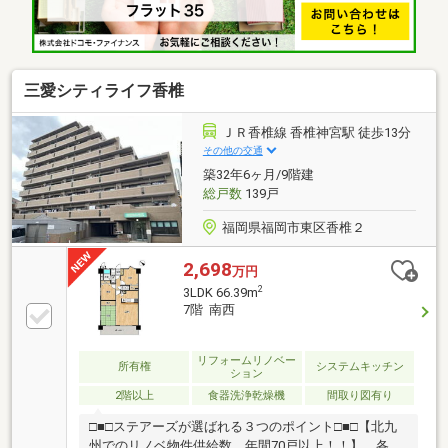
運動公園 徒歩5分(約330m)■ ご希望の住まい探しをお
手伝いします ━━━━━・・・物件の詳細・ご相談は
お気軽にお問い合わせください。
三愛シティライフ香椎
ＪＲ香椎線 香椎神宮駅 徒歩13分
その他の交通
築32年6ヶ月/9階建
総戸数
139戸
福岡県福岡市東区香椎２
2,698
万円
2
3LDK 66.39m
7階 南西
リフォームリノベー
所有権
システムキッチン
ション
2階以上
食器洗浄乾燥機
間取り図有り
□■□ステアーズが選ばれる３つのポイント□■□【北九
州でのリノベ物件供給数 年間70戸以上！！】 各エ