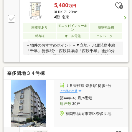
5,480
万円
2
3LDK 71.29m
4階 南東
モニタ付インターホ
駐車場あり
浴室乾燥機
ン
所有権
オール電化
エレベーター
－物件のおすすめポイント－▼立地・JR鹿児島本線
「千早」徒歩3分・西鉄貝塚線「西鉄千早」徒歩3分▼
特徴・陽当り・通風良好な住まい・2面採光設計のLDK
は約15.5帖・会話が弾む対面式キッチン・全居室に収
納スペース有・浴室は窓・乾燥暖房機付・玄関ポーチ
奈多団地３４号棟
内に備蓄倉庫有・敷地内駐車場承継可能(車種による／
月額500円)▼設備・食器洗乾燥機・宅配ボックス▼周
辺環境・にしてつストアレガネット千早 徒歩3分(約
ＪＲ香椎線 奈多駅 徒歩4分
200m)・水谷公園 徒歩2分(約160m)■ ご希望の住まい
その他の交通
探しをお手伝いします ━━━━━・・・物件の詳細・
築44年9ヶ月/5階建
ご相談はお気軽にお問い合わせください。
総戸数
30戸
福岡県福岡市東区奈多団地