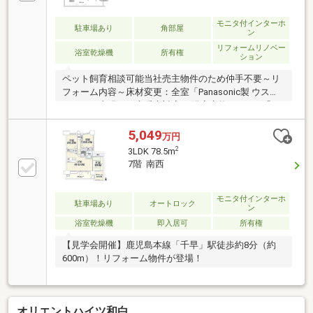
前店 徒歩5分(約340m)■ ご希望の住まい探しをお手伝
いします ━━━━━・・・物件の詳細・ご相談はお気
モニタ付インターホ
駐車場あり
角部屋
ン
軽にお問い合わせください。
リフォームリノベー
浴室乾燥機
所有権
ション
ペット飼育相談可能当社売主物件のため仲手不要～リ
フォーム内容～床材変更：全室「Panasonic製 ウスイ
ータ」へ上張り（床暖房対応） 浴室交換：TOTO「WY
シリーズ」Kタイプ（1418サイズ・浴室暖房乾燥機
付） 洗面交換：トクラス「EJ」W900サイズ・タオル
5,049
万円
掛け新設 トイレ交換：TOTO「ZJ1」ウォシュレット
2
3LDK 78.5m
一体型・棚付2連紙巻器新設 給湯器交換：リンナイ製
7階 南西
（追焚・壁貫通型）へ交換 内装一新：全室クロス張替
え・畳表替え・洗面/トイレCF張替え その他：分電盤
交換・全部屋通気ガラリ交換・照明一部交換 、網戸張
モニタ付インターホ
駐車場あり
オートロック
ン
替え・ハウスクリーニング
浴室乾燥機
即入居可
所有権
【見学会開催】鹿児島本線「千早」駅徒歩約8分（約
600m）！リフォーム物件が登場！
オリエントハイツ和白