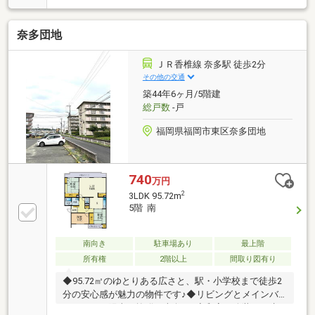
構造・ボイドスラブ工法・複層ガラス・防音サッシ
【設備】・食器洗い乾燥機・浄水器付混合水栓・浴室
奈多団地
換気暖房乾燥機・浴室カラリ床・追い焚き機能付きオ
ートバス・スロップシンク・ディンプルキー、ダブル
ロック・24時間換気システム【その他】・ペット飼育
ＪＲ香椎線 奈多駅 徒歩2分
可能(規約の範囲内)・宅配ボックス・敷地内駐車場1台
その他の交通
確保できます！（2026年8月2日現在 月額：3500～
築44年6ヶ月/5階建
9500円）
総戸数
-戸
福岡県福岡市東区奈多団地
740
万円
2
3LDK 95.72m
5階 南
南向き
駐車場あり
最上階
所有権
2階以上
間取り図有り
◆95.72㎡のゆとりある広さと、駅・小学校まで徒歩2
分の安心感が魅力の物件です♪◆リビングとメインバ
ルコニーは陽当り抜群の南向き♪◆和室を改装して生