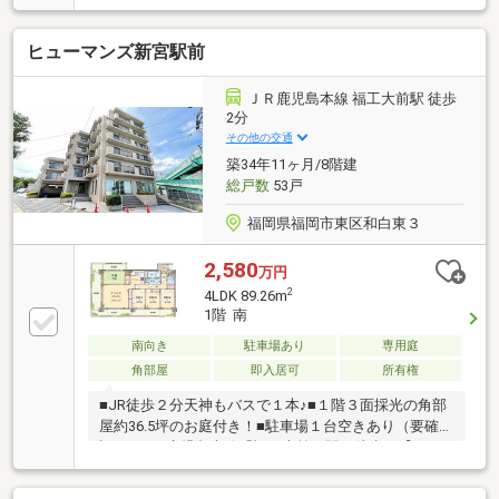
まれた20帖超の広大なLDKには、心地よい光と風が舞
い込みます♪◆最上階の5階のため上階の足音に悩まさ
ヒューマンズ新宮駅前
れることがなく、静かな住環境♪◆エレベーターはあ
りませんが、階段の昇り降りは日々の程よい健康習慣
になります♪◆周辺はスーパーや郵便局が揃う大変暮
ＪＲ鹿児島本線 福工大前駅 徒歩
らしやすいエリア♪◆のびのびと子育てができる健や
2分
かな住空間で、家族の新しい暮らしをスタートしませ
その他の交通
んか？♪
築34年11ヶ月/8階建
総戸数
53戸
福岡県福岡市東区和白東３
2,580
万円
2
4LDK 89.26m
1階 南
南向き
駐車場あり
専用庭
角部屋
即入居可
所有権
■JR徒歩２分天神もバスで１本♪■１階３面採光の角部
屋約36.5坪のお庭付き！■駐車場１台空きあり（要確
認）●ＪＲ鹿児島本線「福工大前」駅 徒歩で【２
分】●天神まで車で【２２分】博多まで車で【２０
分】●スーパー【ハローデイ新宮店】徒歩【６分】