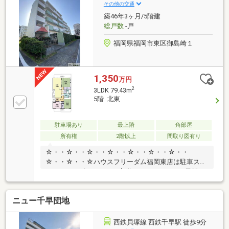
約4分という近さです。JRと西鉄のWアクセスによる
その他の交通
通勤・通学の利便性に加え、緑豊かな公園や商業施設
築46年3ヶ月/5階建
が点在する香椎エリア。最上階の静穏な暮らしと、徒
総戸数
-戸
歩圏内に揃う生活利便施設が、忙しい毎日を優しくサ
ポートします。
福岡県福岡市東区御島崎１
1,350
万円
2
3LDK 79.43m
5階 北東
駐車場あり
最上階
角部屋
所有権
2階以上
間取り図有り
☆・・☆・・☆・・☆・・☆・・☆・・☆・・
☆・・☆・・☆ハウスフリーダム福岡東店は駐車スペ
ースやキッズスペースを完備しております。お子様も
一緒に安心してご来店ください！毎週土日祝はおうち
探しフェア開催中！要望等が固まっていない方も是非
ニュー千早団地
ご来店ください！家づくりの説明や注文住宅、リフォ
ームに関しても予算を含めてわかりやすくご説明させ
ていただきます。SUUMOからのご予約後、来店時に
西鉄貝塚線 西鉄千早駅 徒歩9分