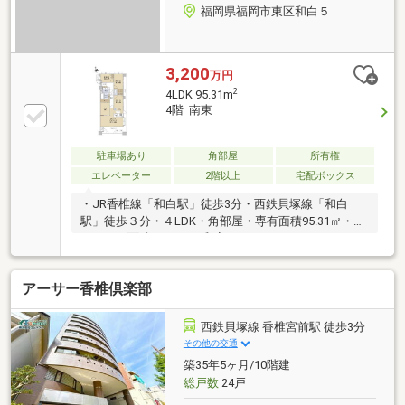
福岡県福岡市東区和白５
3,200
万円
2
4LDK 95.31m
4階 南東
駐車場あり
角部屋
所有権
エレベーター
2階以上
宅配ボックス
・JR香椎線「和白駅」徒歩3分・西鉄貝塚線「和白
駅」徒歩３分・４LDK・角部屋・専有面積95.31㎡・バ
ルコニー面積30.95㎡・和室・カウンターキッチン・ト
ランクルーム（使用料無料）・ウォークインクローゼ
ット
アーサー香椎倶楽部
西鉄貝塚線 香椎宮前駅 徒歩3分
その他の交通
築35年5ヶ月/10階建
総戸数
24戸