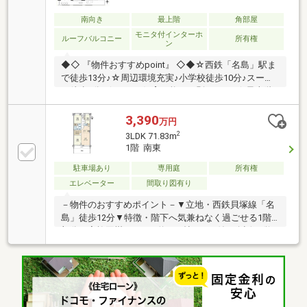
南向き
最上階
角部屋
モニタ付インターホ
ルーフバルコニー
所有権
ン
◆◇ 『物件おすすめpoint』 ◇◆☆西鉄「名島」駅ま
で徒歩13分♪☆周辺環境充実♪小学校徒歩10分♪スーパ
ー徒歩7分♪☆ペット飼育可能（細則あり）♪☆最上階
で眺望・陽当り良好♪☆広々開放的なルーフバルコニ
ー付きで、ガーデニングなども楽しめます♪≪見学に
3,390
万円
ついて≫見学は事前にサイト又はお電話にてご予約い
2
3LDK 71.83m
ただくとスムーズです♪お問い合わせは【0120-888-
1階 南東
466】まで♪※ご案内は送迎車にてご自宅へ無料送迎も
可能です！お家探しの第一歩を、【リアルティストア
駐車場あり
専用庭
所有権
福岡東店 】でスタートしませんか？「親身な説明」と
エレベーター
間取り図有り
「ローン知識に強い」【リアルティストア】にお任せ
－物件のおすすめポイント－▼立地・西鉄貝塚線「名
ください♪
島」徒歩12分▼特徴・階下へ気兼ねなく過ごせる1階
部分・家族団欒のLDKは約15.3帖、WIC付・会話が弾む
対面式キッチン、床下収納有・約37平米のゆとりある
専用庭・ペット飼育可(規約有)▼2026年8月室内リフォ
ーム内容【新規交換】キッチン、UB、洗面台、トイレ
等【その他】クロス・フローリング新規貼替 他▼周辺
環境・マルキョウ千早店 徒歩6分(約450m)・千早市民