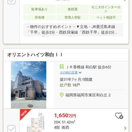
モニタ付インターホ
駐車場あり
角部屋
ン
所有権
管理人常駐
ペット相談可
－物件のおすすめポイント－▼立地・JR鹿児島本線
「千早」徒歩2分・西鉄貝塚線「西鉄千早」徒歩2分▼
特徴・免震構造・オール電化タワーマンション・2面
採光のLDKは約17.3帖、和室が隣接・L字型の対面式キ
ッチン、2WAY仕様・可動棚付のSC等、随所に収納
オリエントハイツ和白ＩＩ
有・24時間有人管理体制・ジム等の共用施設有(一部有
償)・敷地内駐車場1住戸1台利用可能(車種による)▼設
備・窓付1620サイズUB▼周辺環境・にしてつストアレ
ＪＲ香椎線 和白駅 徒歩6分
ガネット千早 徒歩3分(約240m)■ ご希望の住まい探し
その他の交通
をお手伝いします ━━━━━・・・物件の詳細・ご相
築31年7ヶ月/5階建
談はお気軽にお問い合わせください。
総戸数
18戸
福岡県福岡市東区和白丘２
1,650
万円
2
2DK 51.42m
4階 南西