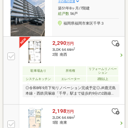
簡単なアンケート記入で、Amazonギフト5000円分贈
その他の交通
呈♪また来店されたお客様全員にお菓子詰め放題プレ
築51年8ヶ月/7階建
ゼント♪☆・・☆・・☆・・☆・・☆・・☆・・
総戸数
56戸
☆・・☆・・☆・・☆
福岡県福岡市東区千早３
2,290
万円
2
3LDK 64.44m
2階 南西
リフォームリノベー
駐車場あり
所有権
ション
システムキッチン
エレベーター
2階以上
◎令和8年9月下旬リノベーション完成予定◎JR鹿児島
本線・西鉄貝塚線「千早」駅まで徒歩約9分の2路線利
用可◎ガーデンズ千早まで徒歩約6分！買い物や外食
にも便利◎南西向きにつき陽当たり良好◎3LDK・専有
面積64.44㎡のファミリータイプ◎小・中学校徒歩10分
2,198
万円
圏内で子育て世帯にもおすすめ
2
2LDK 64.44m
5階 南東