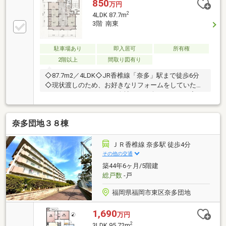
850
万円
2
4LDK 87.7m
3階 南東
駐車場あり
即入居可
所有権
2階以上
間取り図有り
◇87.7m2／4LDK◇JR香椎線「奈多」駅まで徒歩6分
◇現状渡しのため、お好きなリフォームをしていただ
けます （リフォーム会社のご紹介できます）◇平
面駐車場1台無料※告知事項有
奈多団地３８棟
ＪＲ香椎線 奈多駅 徒歩4分
その他の交通
築44年6ヶ月/5階建
総戸数
-戸
福岡県福岡市東区奈多団地
1,690
万円
2
3LDK 95.72m