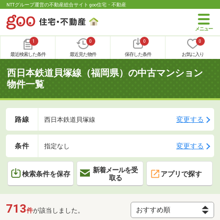
NTTグループ運営の不動産総合サイト goo住宅・不動産
1
0
0
0
最近検索した条件
最近見た物件
保存した条件
お気に入り
西日本鉄道貝塚線（福岡県）の中古マンション
物件一覧
路線
変更する
西日本鉄道貝塚線
条件
変更する
指定なし
新着メールを受
検索条件を保存
アプリで探す
取る
713
件
が該当しました。