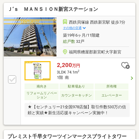
Ｊ‘ｓ ＭＡＮＳＩＯＮ新宮ステーション
西鉄貝塚線 西鉄新宮駅 徒歩7分
その他の交通
築19年6ヶ月/11階建
総戸数
32戸
福岡県糟屋郡新宮町大字新宮
2,200
万円
2
3LDK 74.1m
1階 南
南向き
駐車場あり
所有権
リフォームリノベー
カウンターキッチン
エレベーター
ション
★【センチュリー21全国978店舗】取引件数530万の信
頼と実績★新生活応援キャンペーン実施中！
プレミスト千早タワーツインマークスブライトタワー