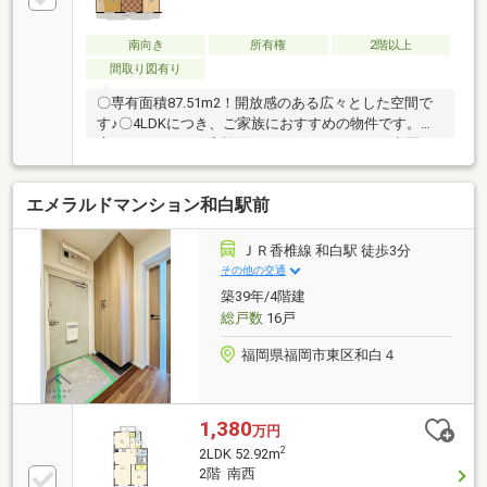
南向き
所有権
2階以上
間取り図有り
〇専有面積87.51m2！開放感のある広々とした空間で
す♪〇4LDKにつき、ご家族におすすめの物件です。〇
広々としたLDKで家族団らんできるくつろぎの空間で
す！〇JR香椎線「奈多」駅徒歩約3分の立地です！通
勤通学におすすめです。〇西鉄バス「奈多」停徒歩５
エメラルドマンション和白駅前
分！〇徒歩5分圏内にサニー奈多店とドラッグセイム
ズがあります！毎日のお買い物にも困りません♪周辺
環境充実しています〇南向き物件で、日当たり良好で
ＪＲ香椎線 和白駅 徒歩3分
す〇奈多幼稚園まで徒歩約2分！奈多小学校まで徒歩
その他の交通
約4分！子育てしやすい環境が整っています。〇2007
築39年/4階建
年に水回りリフォーム済み〇ご内覧希望、その他ご相
総戸数
16戸
談はお気軽にお問い合わせください！
福岡県福岡市東区和白４
1,380
万円
2
2LDK 52.92m
2階 南西