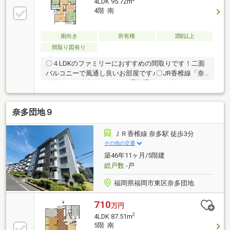
4LDK 95.72m
4階 南
南向き
所有権
2階以上
間取り図有り
〇４LDKのファミリーにおすすめの間取りです！二面
バルコニーで風通し良いお部屋です♪〇JR香椎線「奈
多駅」まで徒歩約3分です！通勤通学に便利ですね！
〇奈多幼稚園まで徒歩約6分！奈多小学校まで徒歩約5
分！子育てしやすい環境が整っています。〇団地内に
奈多団地９
公園や、診療所、テニスコートがあり、子育て中のご
家族におすすめの住環境です！〇イオンモール香椎浜
まで車で約17分！家族でのお出かけも便利な立地で
ＪＲ香椎線 奈多駅 徒歩3分
す！〇徒歩圏内にスーパーやコンビニがあり、お買い
その他の交通
物もしやすいですね♪〇南向きで陽当たり良好です！
築46年11ヶ月/5階建
〇リフォーム・リノベーションのご相談承っておりま
総戸数
-戸
す！ぜひナカジツまでお問い合わせください！
福岡県福岡市東区奈多団地
710
万円
2
4LDK 87.51m
5階 南