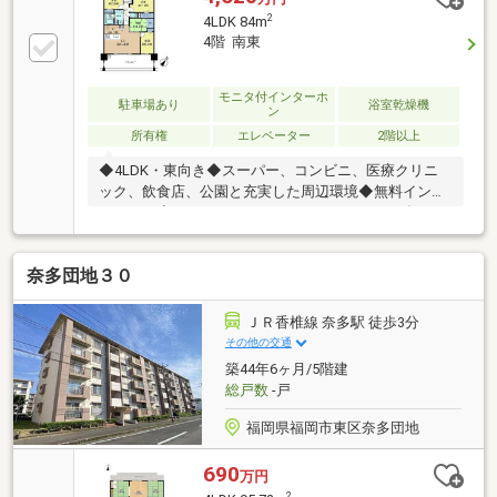
付き☆≪交通≫JR鹿児島本線『新宮中央駅』 徒歩2
2
4LDK 84m
分♪西鉄貝塚線『西鉄新宮駅』 徒歩17分♪≪周辺施設
4階 南東
≫◆ライフガーデン新宮中央 徒歩13分♪◆ローソン新
宮緑ヶ浜四丁目店 徒歩4分♪◆ゆめマート新宮 徒歩7分
♪◆カインズ福岡新宮店 徒歩16分♪◆IKEA福岡新宮 徒
モニタ付インターホ
駐車場あり
浴室乾燥機
ン
歩16分♪
所有権
エレベーター
2階以上
◆4LDK・東向き◆スーパー、コンビニ、医療クリニ
ック、飲食店、公園と充実した周辺環境◆無料インタ
ーネット◆トランクルーム:700～1000円（2026年7月
時点空き無）◆電力一括受電:ビビック電力（契約期間
10年）◆楽器演奏可能（午前10時～午後8時まで）◆
奈多団地３０
ペット飼育可能（別途制限あり）◆駐車場:空き要確認
ＪＲ香椎線 奈多駅 徒歩3分
その他の交通
築44年6ヶ月/5階建
総戸数
-戸
福岡県福岡市東区奈多団地
690
万円
2