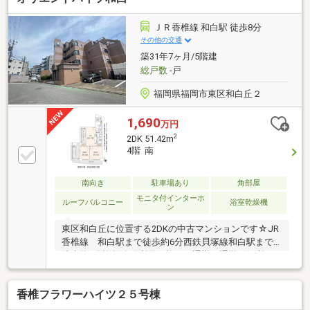
ＪＲ香椎線 和白駅 徒歩8分
その他の交通
築31年7ヶ月/5階建
総戸数
-戸
福岡県福岡市東区和白丘２
1,690
万円
2
2DK 51.42m
4階 南
南向き
駐車場あり
角部屋
モニタ付インターホ
ルーフバルコニー
浴室乾燥機
ン
東区和白丘に位置する2DKの中古マンションです☆JR
香椎線 和白駅まで徒歩約6分西鉄貝塚線和白駅まで
徒歩約7分複数路線利用可能で、通勤、通学に便利で
すよ♪この物件の最大の魅力！広々としたルーフバル
コニー×2面バルコニー付き！南向きなので陽当たり、
香椎フラワーハイツ２５号棟
通風ともに良好で爽やかな風と光が室内いっぱいに広
がります☆また、大切な家族の一員であるペットと一