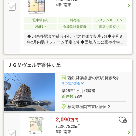
4階 南東
駐車場あり
所有権
システムキッチン
2階以上
食器洗浄乾燥機
間取り図有り
◆JR奈多駅まで徒歩4分、バス停まで徒歩3分◆令和8
年2月内装リフォーム予定です◆団地内に公園や小学
校がああります◆スーパーやコンビニなど、生活利便
施設が近くて便利です
ＪＧＭヴェルデ香住ヶ丘
西鉄貝塚線 唐の原駅 徒歩5分
その他の交通
築28年1ヶ月/7階建
総戸数
28戸
福岡県福岡市東区唐原２
2,090
万円
2
3LDK 75.23m
5階 南東