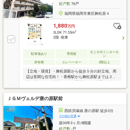
総戸数
76戸
福岡県福岡市東区舞松原４
1,880
万円
2
3LDK 71.55m
2階 南東
モニタ付インターホ
駐車場あり
専用庭
ン
所有権
エレベーター
2階以上
【立地・環境】・舞松原駅から徒歩５分の好立地、周
辺は長閑な住宅街！・香椎駅から舞松原駅までは２駅
(間１駅)で所要時間は４分！【間取り・設計】・階下
に気にする事なくお過ごし頂けます！・小さなお庭が
付いていますので家庭菜園やガーデニングを楽しめま
ＪＧＭヴェルデ唐の原駅前
す！・廊下を少なく、有効居住部分を広くとった設
計！・キッチンを中心に水回りが集約、キッチンから
洗面所がウォークスルー、家事導線がスムーズです！
西鉄貝塚線 唐の原駅 徒歩3分
【駐車場】・自走式の平面駐車場の空き区画がありま
その他の交通
す。(令和７年８月８日時点)※本物件は弊社が売主様と
築30年3ヶ月/8階建
専属専任媒介契約を締結し販売活動を行っておりま
総戸数
-戸