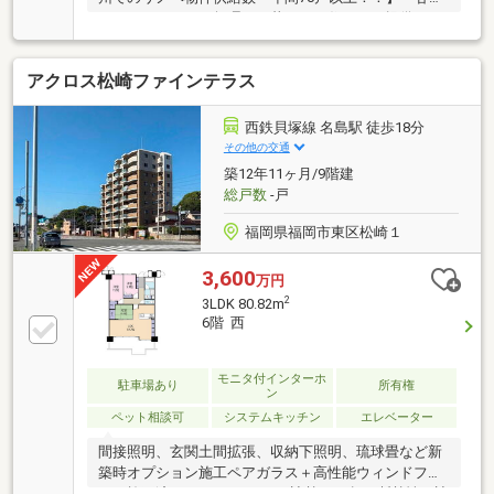
リアにおしゃれで無理なく暮らせる住まいを提供して
います！！ 家具付き、ペット可能など特徴様々
♪【住宅ローンに強い】 多くの銀行や信用金庫と提
アクロス松崎ファインテラス
携をしており、様々なプランをご提案できます♪ 金
利が低い方がいい、通りやすい方がいい、たくさん借
りたいなど、お客様の条件に合わせてご提案致します
西鉄貝塚線 名島駅 徒歩18分
♪【有資格者多数！】 ファイナンシャルプランナ
その他の交通
ー、宅地建物取引士、住宅ローンアドバイザーなど多
築12年11ヶ月/9階建
数資格を持っています！ 無理のない資金計画をご提
総戸数
-戸
案致します♪ お問合せお待ちしております♪
福岡県福岡市東区松崎１
3,600
万円
2
3LDK 80.82m
6階 西
モニタ付インターホ
駐車場あり
所有権
ン
ペット相談可
システムキッチン
エレベーター
間接照明、玄関土間拡張、収納下照明、琉球畳など新
築時オプション施工ペアガラス＋高性能ウィンドフィ
ルム施工済みUV99％カット、遮熱50％超、断熱性・遮