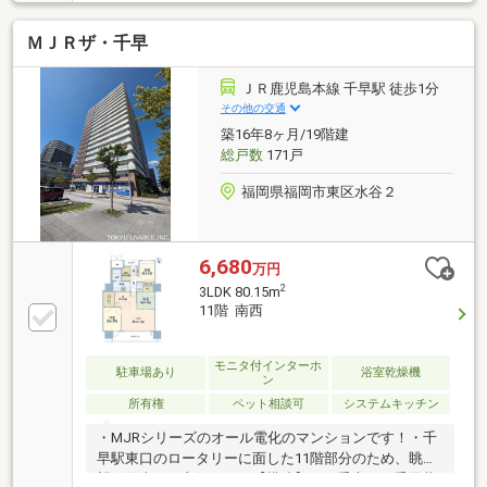
トロック、宅配ボックス・平置き駐車場、立体駐車
場・浴室に小窓あり●ライフインフォメーション・JR
ＭＪＲザ・千早
福北ゆたか線 柚須駅 約1600ｍ・JR鹿児島本線 箱
崎駅 約1800ｍ・西鉄貝塚線 貝塚駅 約2300ｍ・福
岡市地下鉄箱崎線 貝塚駅 約2300ｍ・みらいの森こ
ＪＲ鹿児島本線 千早駅 徒歩1分
ども園 約63ｍ・松島小学校 約750ｍ・箱崎清松中
その他の交通
学校 約650ｍ・サトー食鮮館松島店 約500ｍ・福岡
築16年8ヶ月/19階建
原田郵便局 約350ｍ
総戸数
171戸
福岡県福岡市東区水谷２
6,680
万円
2
3LDK 80.15m
11階 南西
モニタ付インターホ
駐車場あり
浴室乾燥機
ン
所有権
ペット相談可
システムキッチン
・MJRシリーズのオール電化のマンションです！・千
早駅東口のロータリーに面した11階部分のため、眺
望・陽当たり良好です！【構造】・二重床、二重天井