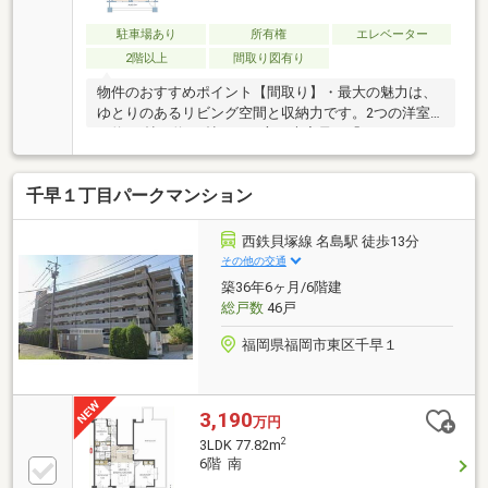
駐車場あり
所有権
エレベーター
2階以上
間取り図有り
物件のおすすめポイント【間取り】・最大の魅力は、
ゆとりのあるリビング空間と収納力です。2つの洋室
（約4.7帖・約4.4帖）の両方に大容量の「ウォークイ
ンクローゼット」を完備しており、ご夫婦の衣類や季
節家電もすっきり片付きます。さらにLDK内にも収
千早１丁目パークマンション
納・物入が3箇所備わっており、生活感を出さない美
しい空間を保てます♪・約16.6帖の広々としたLDKには
対面式キッチンを採用しており、お料理中もご家族と
西鉄貝塚線 名島駅 徒歩13分
の会話が弾む温かい住まいです。水回りも1箇所に集
その他の交通
約されております。【フルリフォーム＆充実の周辺環
築36年6ヶ月/6階建
境】・令和8年8月中旬にフルリフォームが完了予定！
総戸数
46戸
綺麗なお部屋で新生活をスタートできます。
福岡県福岡市東区千早１
3,190
万円
2
3LDK 77.82m
6階 南