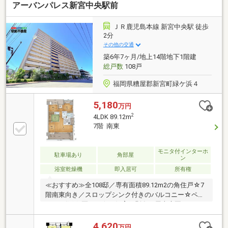
アーバンパレス新宮中央駅前
●【新宮小学校】 【和白丘中学校】●管理費【１０２
８０円】修繕費【１４２００円】●借入金額【２５８
０万円】金利【０．９７５％】返済期間【３５年】※
ＪＲ鹿児島本線 新宮中央駅 徒歩
月々返済【７２，５２９円】返済期間【５０年】※
2分
月々返済【５４，３４６円】●住宅ローン●資金計画●
その他の交通
税金関係●購入の流れを全て分かりやすくご説明いた
築6年7ヶ月/地上14階地下1階建
します。
総戸数
108戸
福岡県糟屋郡新宮町緑ケ浜４
5,180
万円
2
4LDK 89.12m
7階 南東
モニタ付インターホ
駐車場あり
角部屋
ン
浴室乾燥機
即入居可
所有権
≪おすすめ≫全108邸／専有面積89.12m2の角住戸☆7
階南東向き／スロップシンク付きのバルコニー☆ペッ
ト可/1住戸2匹まで☆（飼育細則有）屋上庭園/ペット
のふれあい広場☆LDK／ウォールドアの開放で、約
24.4帖の広さ☆キッチン／Takara Standard製 食洗器
4,620
万円