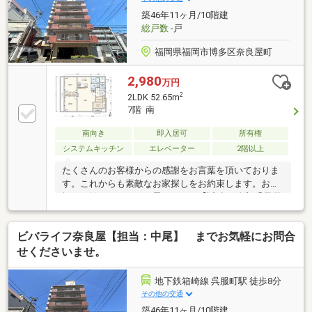
タンをクリック又は近鉄不動産 千早営業所【フリーダ
築46年11ヶ月/10階建
イヤル:0800-111-0788】までお気軽にご連絡下さいま
総戸数
-戸
せ。
福岡県福岡市博多区奈良屋町
2,980
万円
2
2LDK 52.65m
7階 南
南向き
即入居可
所有権
システムキッチン
エレベーター
2階以上
たくさんのお客様からの感謝をお言葉を頂いておりま
す。これからも素敵なお家探しをお約束します。お家
探しを始めてみようと思われたら【近鉄不動産 千早営
業所】までお気軽にご相談下さいませ。ご条件など何
も決まっていなくても大丈夫です。まずはお客様の
ビバライフ奈良屋【担当：中尾】 までお気軽にお問合
【希望】や【理想】をお聞かせ下さい。安心安全で、
必ず【思い出に残る取引】をお約束致します。不動産
せくださいませ。
のことなら、信頼の近鉄グループ【近鉄不動産・赤
穗】にお任せ下さい!!【資料請求】又は【見学予約】ボ
地下鉄箱崎線 呉服町駅 徒歩8分
タンをクリック又は近鉄不動産 千早営業所【フリーダ
その他の交通
イヤル:0800-111-0788】までお気軽にご連絡下さいま
築46年11ヶ月/10階建