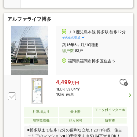
アルファライフ博多
ＪＲ鹿児島本線 博多駅 徒歩12分
その他の交通
築15年6ヶ月/10階建
総戸数
83戸
福岡県福岡市博多区住吉５
4,499
万円
2
1LDK 53.04m
10階 南東
モニタ付インターホ
駐車場あり
最上階
ン
浴室乾燥機
即入居可
所有権
■博多駅まで徒歩12分の便利な立地！2011年築、住吉
エリアのマンション■10階南東向き53.04平米1LDK！お