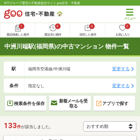
NTTグループ運営の不動産総合サイト goo住宅・不動産
1
0
0
0
最近検索した条件
最近見た物件
保存した条件
お気に入り
中洲川端駅(福岡県)の中古マンション 物件一覧
駅
変更する
福岡市空港線/中洲川端
条件
変更する
指定なし
新着メールを受
検索条件を保存
アプリで探す
取る
133
件
が該当しました。