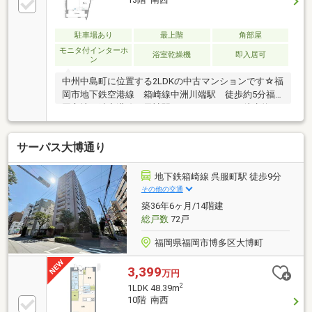
駐車場あり
最上階
角部屋
モニタ付インターホ
浴室乾燥機
即入居可
ン
中州中島町に位置する2LDKの中古マンションです☆福
岡市地下鉄空港線 箱崎線中洲川端駅 徒歩約5分福
岡市地下鉄空港線 天神駅 徒歩約10
分開放感あふれる眺望と採光に優れた住まいで、那珂
川を望むリバーサイドならではの落ち着いた住環境が
サーパス大博通り
魅力☆専有面積は49㎡越のゆとりある住空間を確保。
全居室に収納を備えているほか、3つのクローゼット
により衣類や季節用品もすっきり収納でき、居住スペ
地下鉄箱崎線 呉服町駅 徒歩9分
ースを広く使える点が魅力♪まｔが、最上階、角部屋
その他の交通
なので、上階からの生活音を気にすることなく静かで
築36年6ヶ月/14階建
快適な環境が期待◎角部屋ならではの二面採光によ
総戸数
72戸
り、室内全体に明るい自然光が差し込み、風通しも良
好♪
福岡県福岡市博多区大博町
3,399
万円
2
1LDK 48.39m
10階 南西