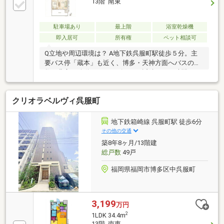
13階 南東
駐車場あり
最上階
浴室乾燥機
即入居可
所有権
ペット相談可
Q立地や周辺環境は？ A地下鉄呉服町駅徒歩５分。主
要バス停「蔵本」も近く、博多・天神方面へバスの本
数が豊富で移動がスムーズです。近隣に２４時間スー
パーもあり、忙しい単身の方にも安心の住環境と言え
ます。Qお部屋の魅力は？ A１３階建の最上階、南東
クリオラベルヴィ呉服町
向きにつき陽当りと開放感が良好です。２０１８年築
で室内も綺麗。ネット使用料が管理費に含まれてお
り、月々のランニングコストを抑えられる点も評価で
地下鉄箱崎線 呉服町駅 徒歩6分
きます。Qプロとして気になるところは？ A３４平米
その他の交通
とコンパクトなため、家具のサイズ選びには工夫が必
築8年8ヶ月/13階建
要です。また都心部に位置するため、バルコニーに出
総戸数
49戸
た際の周辺の音や雰囲気は、現地で必ずご確認くださ
い。
福岡県福岡市博多区中呉服町
3,199
万円
2
1LDK 34.4m
13階 南東