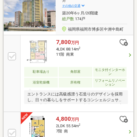
分
その他の交通
築20年6ヶ月/20階建
総戸数
174戸
福岡県福岡市博多区中洲中島町
7,800
万円
2
4LDK 88.14m
11階 南東
モニタ付インターホ
駐車場あり
角部屋
ン
リフォームリノベー
浴室乾燥機
所有権
ション
エントランスには高級感漂う石造りのデザインを採用
し、日々の暮らしをサポートするコンシェルジュサー
ビスを完備。エントランスには車止めもあります。本
物件は2024年1月に室内リフォームが完了しており、
水回り設備から内装まで一新されており、ペットの飼
4,800
万円
育も相談可能です。11階の角部屋物件。安全性と経済
2
2LDK 55.54m
性を兼ね備えた「オール電化（IHクッキングヒータ
7階 南
ー）」仕様で、お手入れも簡単です。地下鉄空港線