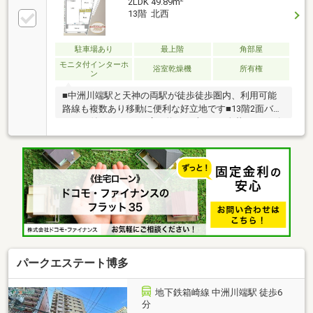
2LDK 49.89m
13階 北西
駐車場あり
最上階
角部屋
モニタ付インターホ
浴室乾燥機
所有権
ン
■中洲川端駅と天神の両駅が徒歩徒歩圏内、利用可能
路線も複数あり移動に便利な好立地です■13階2面バル
コニー付きの2LDK、広さ約50平米でお2人暮らしにピ
ッタリサイズ■全面リフォーム済で水回りすべて新
品、浴室乾燥機あり■敷地内駐車場はただいま空き無
し、近隣駐車場探しもお手伝いいたします＊＊＊＊＊
＊＊＊物件選びや住宅ローンのこと、不動産購入のな
んでもココハウスにお気軽にご相談ください！お客様
のマイホーム探しをスタートからゴールまでお手伝い
します
パークエステート博多
地下鉄箱崎線 中洲川端駅 徒歩6
分