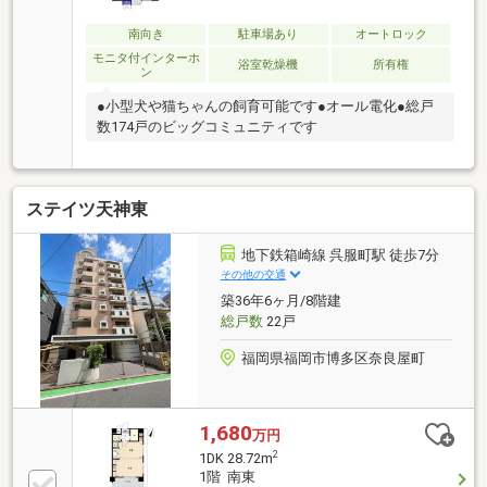
「中洲川端」駅まで徒歩6分、都心の中枢に位置する
「ウェルリバービュー天神」。竹中工務店施工、総戸
南向き
駐車場あり
オートロック
数174戸のコミュニティです。またペットの飼育も可
モニタ付インターホ
浴室乾燥機
所有権
ン
能（規約の定めあり）な物件になります。
●小型犬や猫ちゃんの飼育可能です●オール電化●総戸
数174戸のビッグコミュニティです
ステイツ天神東
地下鉄箱崎線 呉服町駅 徒歩7分
その他の交通
築36年6ヶ月/8階建
総戸数
22戸
福岡県福岡市博多区奈良屋町
1,680
万円
2
1DK 28.72m
1階 南東