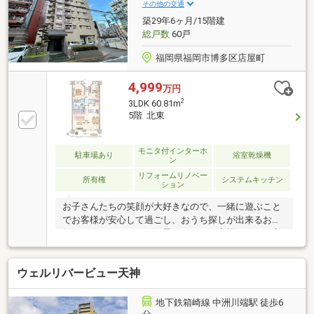
その他の交通
築29年6ヶ月/15階建
総戸数
60戸
福岡県福岡市博多区店屋町
4,999
万円
2
3LDK 60.81m
5階 北東
モニタ付インターホ
駐車場あり
浴室乾燥機
ン
リフォームリノベー
所有権
システムキッチン
ション
お子さんたちの笑顔が大好きなので、一緒に遊ぶこと
でお客様が安心して過ごし、おうち探しが出来るお手
伝いをさせて頂けたらと思います。お客様にとって心
地良い空間作りを心がけていきたいと思っております
ので、皆様も何かございましたら、いつでもお声掛け
ウェルリバービュー天神
くださいね。皆様のご来店、心よりお待ちしておりま
す。
地下鉄箱崎線 中洲川端駅 徒歩6