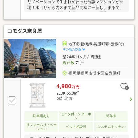
リノベーションで生まれ変わった分譲マンションが登
場！水回りから内装まで新品同様に一新し、まるで新
築のような住み心地を実現しました。お子様とのびの
び暮らせる住空間で、新しい家族の毎日をスタートで
きます。
コモダス奈良屋
地下鉄箱崎線 呉服町駅 徒歩8分
その他の交通
築24年11ヶ月/15階建
総戸数
71戸
福岡県福岡市博多区奈良屋町
4,980
万円
2
2LDK 56.3m
6階 北西
モニタ付インターホ
駐車場あり
所有権
ン
リフォームリノベー
ペット相談可
システムキッチン
ション