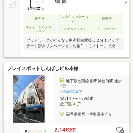
3階 南
モニタ付インターホ
南向き
所有権
ン
リフォームリノベー
システムキッチン
エレベーター
ション
フットワークが軽くなる中洲川端駅徒歩２分！アップ
デート済みリノベーションの物件！モノトーンで統一
された開放感のあるワンルーム！ご案内可能です♪お
気軽にお問合せください♪
プレイスポットしんばしビル本館
地下鉄七隈線 櫛田神社前駅 徒歩
5分
その他の交通
築51年7ヶ月/9階建
総戸数
91戸
福岡県福岡市博多区中洲２
2,148
万円