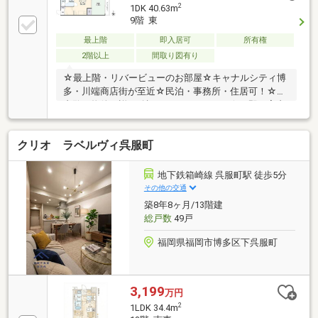
2
1DK 40.63m
9階 東
最上階
即入居可
所有権
2階以上
間取り図有り
☆最上階・リバービューのお部屋☆キャナルシティ博
多・川端商店街が至近☆民泊・事務所・住居可！☆ご
内覧、物件の詳細確認などはコチラまで☆（即日案内
も可能です♪）物件担当：向井（むかい）TEL：090-
6693-4082公式LINE:@xpr7495t
クリオ ラベルヴィ呉服町
地下鉄箱崎線 呉服町駅 徒歩5分
その他の交通
築8年8ヶ月/13階建
総戸数
49戸
福岡県福岡市博多区下呉服町
3,199
万円
2
1LDK 34.4m