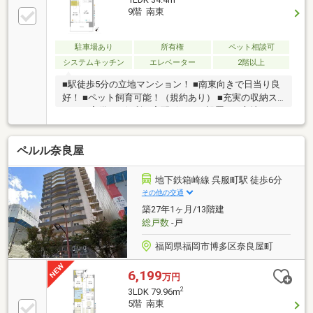
不動産事業を行っております。福岡県の物件は全てご
9階 南東
案内できますので、お気軽にご連絡ください♪◎今だ
け！店舗来店キャンペーン◎ご来店のご予約を頂きア
ンケートにお答え頂いたお客様にAmazonギフト2000
駐車場あり
所有権
ペット相談可
円分プレゼント！1組様1回限りです♪お子様連れの内
システムキッチン
エレベーター
2階以上
見大歓迎！！
■駅徒歩5分の立地マンション！ ■南東向きで日当り良
好！ ■ペット飼育可能！（規約あり） ■充実の収納ス
ペース完備！ ■便利な宅配ボックス設置！ ■心地よい
システムキッチン！
ペルル奈良屋
地下鉄箱崎線 呉服町駅 徒歩6分
その他の交通
築27年1ヶ月/13階建
総戸数
-戸
福岡県福岡市博多区奈良屋町
6,199
万円
2
3LDK 79.96m
5階 南東