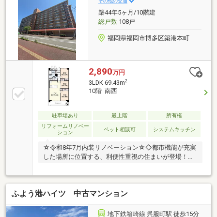
その他の交通
築44年5ヶ月/10階建
総戸数
108戸
福岡県福岡市博多区築港本町
2,890
万円
2
3LDK 69.43m
10階 南西
駐車場あり
最上階
所有権
リフォームリノベー
ペット相談可
システムキッチン
ション
☆令和8年7月内装リノベーション☆◇都市機能が充実
した場所に位置する、利便性重視の住まいが登場！◇
ファミリー世帯にオススメの3LDK。◇全居室収納を備
えており、お部屋もスッキリ片付きます☆◇キッチ
ン・浴室・トイレなど水廻りを含めてフルリノベーシ
ふよう港ハイツ 中古マンション
ョン。清潔感も快適性もアップ！◇「ちょっと聞いて
みたいな…」そんな段階でもOKです！◇ローンのこと
や気になる点は、どうぞお気軽にご相談ください☆令
地下鉄箱崎線 呉服町駅 徒歩15分