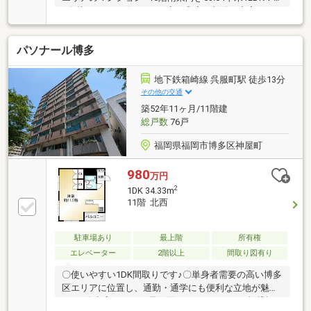
2人暮らしにもピッタリの広さ◎廊下収納も充実して
いますリフォーム箇所（キッチン水栓・ガスコンロ交
換、トイレ新品、壁・床貼り替え、エアコン・照明器
パソナール博多
具設置）■ペット可（細則あり、飼育負担金月額300
円）で大切な家族と一緒に過ごせます◎■住吉小学校
徒歩11分、住吉中学校 徒歩11分＊＊＊＊＊＊＊＊物件
地下鉄箱崎線 呉服町駅 徒歩13分
選びや住宅ローンのこと、不動産購入のなんでもココ
その他の交通
ハウスにお気軽にご相談ください！お客様のマイホー
築52年11ヶ月/11階建
ム探しをスタートからゴールまでお手伝いします
総戸数
76戸
福岡県福岡市博多区神屋町
980
万円
2
1DK 34.33m
11階 北西
駐車場あり
最上階
所有権
エレベーター
2階以上
間取り図有り
〇使いやすい1DK間取りです♪〇単身者需要の高い博多
区エリアに位置し、通勤・通学にも便利な立地が魅力
です♪〇空家のため、居住用としてはもちろん賃貸投