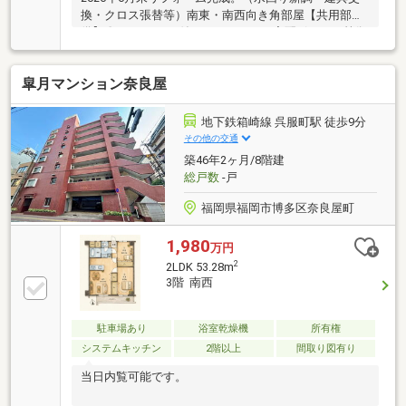
換・クロス張替等）南東・南西向き角部屋【共用部設
備】〇TVモニター付オートロック、宅配ボックス等御
座います。〇敷地内機械式駐車場16台有（空要確認）
皐月マンション奈良屋
地下鉄箱崎線 呉服町駅 徒歩9分
その他の交通
築46年2ヶ月/8階建
総戸数
-戸
福岡県福岡市博多区奈良屋町
1,980
万円
2
2LDK 53.28m
3階 南西
駐車場あり
浴室乾燥機
所有権
システムキッチン
2階以上
間取り図有り
当日内覧可能です。