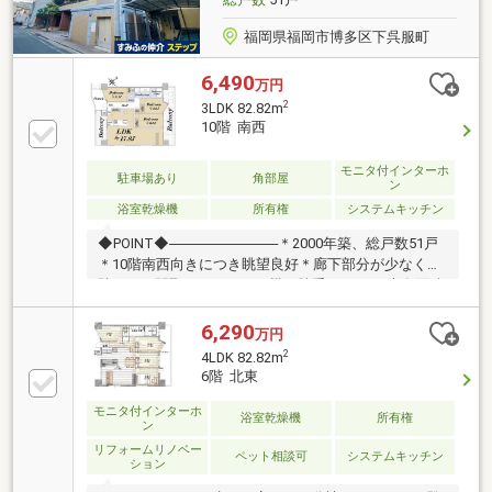
福岡県福岡市博多区下呉服町
6,490
万円
2
3LDK 82.82m
10階 南西
モニタ付インターホ
駐車場あり
角部屋
ン
浴室乾燥機
所有権
システムキッチン
◆POINT◆───────────＊2000年築、総戸数51戸
＊10階南西向きにつき眺望良好＊廊下部分が少なく無
駄のない間取り＊キッチン横に勝手口あり ＊専有面積
82.82㎡の3LDK＊玄関部分にポーチ有＊博多小学校ま
で徒歩6分(約480m)の立地≪2026年7月 下記リフォー
6,290
万円
ム完成済≫＊新規交換・キッチン、シャワートイレ、
2
4LDK 82.82m
ユニットバス、洗面化粧台・洗濯用防水パン、建具、
6階 北東
給湯器＊張替・取替・クロス（全室）、フローリング
（全居室・LDK・廊下）、CF（トイレ・洗面）・スイ
モニタ付インターホ
浴室乾燥機
所有権
ン
ッチ、コンセントプレート、フロアタイル、給排水管
リフォームリノベー
更新（一部）
ペット相談可
システムキッチン
ション