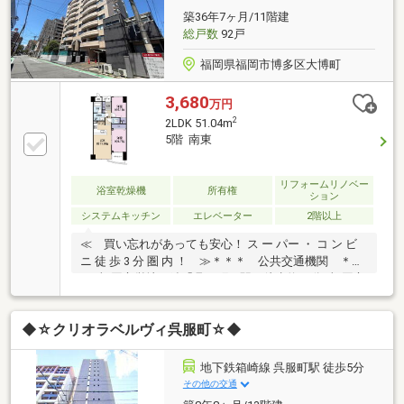
物件をご案内します☆
築36年7ヶ月/11階建
総戸数
92戸
福岡県福岡市博多区大博町
3,680
万円
2
2LDK 51.04m
5階 南東
リフォームリノベー
浴室乾燥機
所有権
ション
システムキッチン
エレベーター
2階以上
≪ 買い忘れがあっても安心！ ス ー パー ・ コ ン ビ
ニ 徒 歩 3 分 圏 内 ！ ≫＊＊＊ 公共交通機関 ＊＊
＊■福岡市営地下鉄「呉服町」駅 徒歩約10分■福岡市
営地下鉄「中洲川端」駅 徒歩約16分＊＊＊ その他
充実した設備をご紹介 ＊＊＊●システムキッチン新
◆☆クリオラベルヴィ呉服町☆◆
調●洗面化粧台新調●ユニットバス新調【1216サイズ】
●トイレ新調●給湯器新調●洗濯パン新調 等々…＊
＊＊ 周 辺 環 境 ＊＊＊◆マックスバリュエクスプ
地下鉄箱崎線 呉服町駅 徒歩5分
レス下呉服町店 徒歩約1分◆ファミリ
その他の交通
ーマート博多大博町店 徒歩約2分◆福岡市立博多小