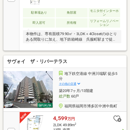
モニタ付インターホ
駐車場あり
角部屋
ン
リフォームリノベー
即入居可
所有権
ション
本物件は、専有面積79.90㎡・3LDK＋4Closetのゆとり
ある間取りに加え、地下鉄箱崎線 呉服町駅まで徒歩
約5分という利便性を兼ねそろえたリノベーションマ
ンションです☆博多・天神エリアへのアクセスも良好
で、通勤、通学はもちろん、休日のお出かけも快適に
サヴォイ ザ・リバーテラス
楽しめる立地です。約15.6帖のLDKは開放感があり、
ご家族が自然と集まる憩いの空間となっています♪さ
らに、両面バルコニーを採用しているため、室内に風
地下鉄空港線 中洲川端駅 徒歩5
が通りやすく、採光、通風ともに良好で快適な住環境
分
を実現☆また、オートロック、宅配ボックス、トラン
その他の交通
クルームなど、あると嬉しい共用設備も充実していま
築20年7ヶ月/13階建
す☆是非お気軽にお問い合わせください♪
総戸数
60戸
福岡県福岡市博多区中洲中島町
4,599
万円
2
2LDK 49.89m
13階 南西