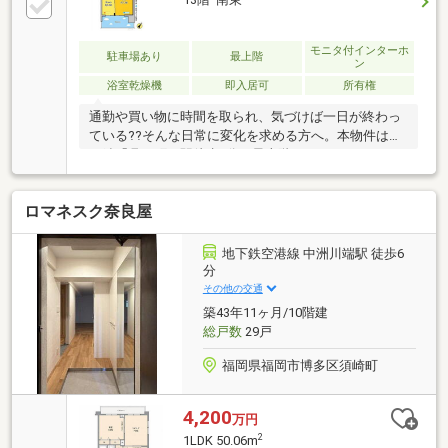
モニタ付インターホ
駐車場あり
最上階
ン
浴室乾燥機
即入居可
所有権
通勤や買い物に時間を取られ、気づけば一日が終わっ
ている??そんな日常に変化を求める方へ。本物件は地
下鉄「呉服町」駅徒歩5分、最上階の34.40㎡・1LDKで
す。24時間スーパーやコンビニが徒歩圏に揃い、仕事
帰りの買い物も最短動線で完結。帰宅後はバルコニー
ロマネスク奈良屋
から広がる都市の灯りを眺めながら、愛犬や愛猫と穏
やかな時間を過ごせます。SIC・WICを備えた収納設計
により、室内はすっきりと保てます。なお、総戸数49
地下鉄空港線 中洲川端駅 徒歩6
戸に対しエレベーターは1基のため、朝の時間帯は待
分
ち時間が発生する場合がありますが、その分落ち着い
その他の交通
た住環境が保たれています。
築43年11ヶ月/10階建
総戸数
29戸
福岡県福岡市博多区須崎町
4,200
万円
2
1LDK 50.06m