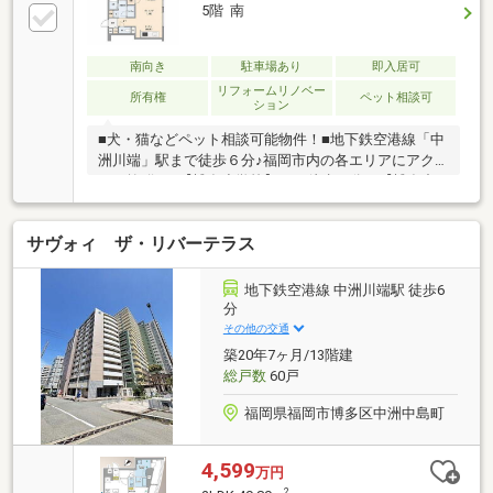
5階 南
南向き
駐車場あり
即入居可
リフォームリノベー
所有権
ペット相談可
ション
■犬・猫などペット相談可能物件！■地下鉄空港線「中
洲川端」駅まで徒歩６分♪福岡市内の各エリアにアク
セス抜群！■【博多小学校】まで徒歩６分・【博多中
学校】まで徒歩５分■無風の冷暖システム「F-CON」を
設置で快適な住環境♪＊＊＊＊＊＊＊＊物件選びや住
サヴォィ ザ・リバーテラス
宅ローンのこと、不動産購入のなんでもココハウスに
お気軽にご相談ください！お客様のマイホーム探しを
スタートからゴールまでお手伝いします
地下鉄空港線 中洲川端駅 徒歩6
分
その他の交通
築20年7ヶ月/13階建
総戸数
60戸
福岡県福岡市博多区中洲中島町
4,599
万円
2