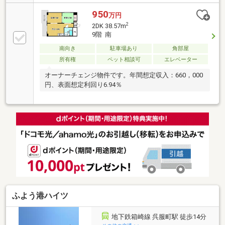
資用としてもご検討いただける物件です♪
950
万円
2
2DK 38.57m
9階 南
南向き
駐車場あり
角部屋
所有権
ペット相談可
エレベーター
オーナーチェンジ物件です。年間想定収入：660，000
円、表面想定利回り6.94％
ふよう港ハイツ
地下鉄箱崎線 呉服町駅 徒歩14分