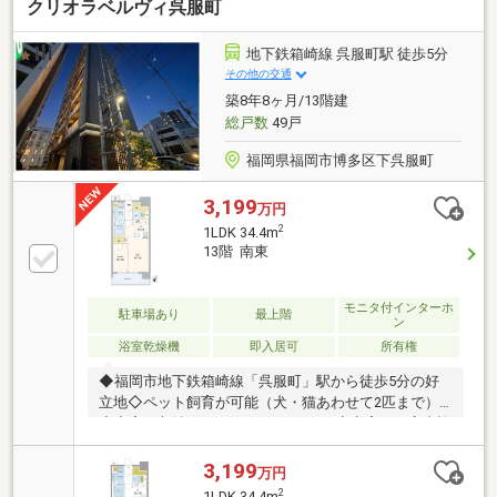
クリオラベルヴィ呉服町
地下鉄箱崎線 呉服町駅 徒歩5分
その他の交通
築8年8ヶ月/13階建
総戸数
49戸
福岡県福岡市博多区下呉服町
3,199
万円
2
1LDK 34.4m
13階 南東
モニタ付インターホ
駐車場あり
最上階
ン
浴室乾燥機
即入居可
所有権
◆福岡市地下鉄箱崎線「呉服町」駅から徒歩5分の好
立地◇ペット飼育が可能（犬・猫あわせて2匹まで）
◆充実の収納スペース（WIC＆SIC）◇充実した室内設
備＆安心のアフターサービス◎ルーミックスについて
◎我々は、福岡で創立14周年を迎えた地域密着の不動
3,199
万円
産会社です！売買・収益・賃貸・管理と多岐にわたる
2
1LDK 34.4m