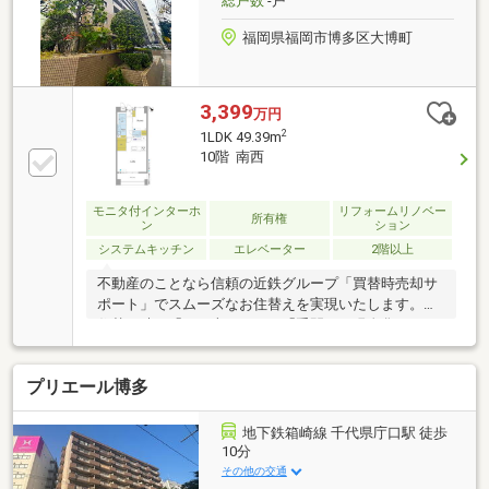
総戸数
-戸
となら、【近鉄不動産・中尾】
福岡県福岡市博多区大博町
3,399
万円
2
1LDK 49.39m
10階 南西
モニタ付インターホ
リフォームリノベー
所有権
ン
ション
システムキッチン
エレベーター
2階以上
不動産のことなら信頼の近鉄グループ「買替時売却サ
ポート」でスムーズなお住替えを実現いたします。お
住替え時に「すぐ売りたい」「手間なく現金化した
い」方へ、近鉄不動産が直接買取いたします。■ サー
ビスのメリット・最短で即現金化が可能・内覧不要・
プリエール博多
仲介の費用不要・売却活動・内覧の手間が不要・仲介
への切り替えにも柔軟対応・ご相談前の簡易査定も
OK（詳細はスタッフまで）■ ご注意点・対応エリア・
地下鉄箱崎線 千代県庁口駅 徒歩
物件種別に制限あり。まずは【資料請求・見学予約】
10分
ボタン、または【フリーダイヤル:0800-111-0788】ま
その他の交通