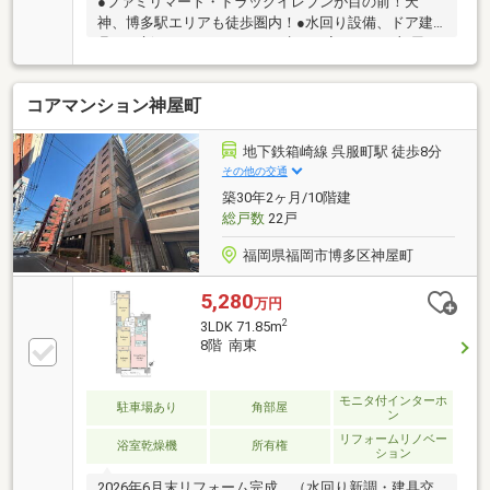
●ファミリマート・ドラッグイレブンが目の前！天
神、博多駅エリアも徒歩圏内！●水回り設備、ドア建
具も一新！フルリフォームで生まれ変わったお部屋●
ウォークインクローゼットも備え、シングルやDINKS
に適した広さ！
コアマンション神屋町
地下鉄箱崎線 呉服町駅 徒歩8分
その他の交通
築30年2ヶ月/10階建
総戸数
22戸
福岡県福岡市博多区神屋町
5,280
万円
2
3LDK 71.85m
8階 南東
モニタ付インターホ
駐車場あり
角部屋
ン
リフォームリノベー
浴室乾燥機
所有権
ション
2026年6月末リフォーム完成。（水回り新調・建具交