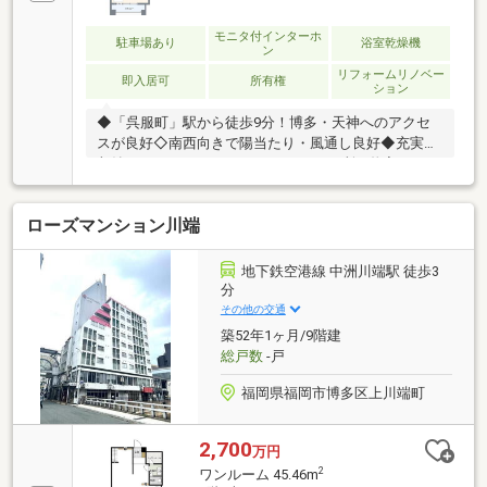
モニタ付インターホ
駐車場あり
浴室乾燥機
ン
リフォームリノベー
即入居可
所有権
ション
◆「呉服町」駅から徒歩9分！博多・天神へのアクセ
スが良好◇南西向きで陽当たり・風通し良好◆充実の
収納スペース（WIC、クローゼット2ヶ所、物入な
ど、）◇適切な管理と大規模修繕の実施実績◎ルーミ
ックスについて◎我々は、福岡で創立14周年を迎えた
ローズマンション川端
地域密着の不動産会社です！売買・収益・賃貸・管理
と多岐にわたる不動産事業を行っております。福岡県
の物件は全てご案内できますので、お気軽にご連絡く
地下鉄空港線 中洲川端駅 徒歩3
ださい♪◎今だけ！店舗来店キャンペーン◎ご来店の
分
ご予約を頂きアンケートにお答え頂いたお客様に
その他の交通
Amazonギフト2000円分プレゼント！1組様1回限りで
築52年1ヶ月/9階建
す♪お子様連れの内見大歓迎！！
総戸数
-戸
福岡県福岡市博多区上川端町
2,700
万円
2
ワンルーム 45.46m