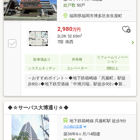
せ。
総戸数
50戸
福岡県福岡市博多区奈良屋町
2,980
万円
2
2LDK 52.65m
7階 南西
リフォームリノベー
駐車場あり
所有権
ション
システムキッチン
エレベーター
2階以上
～おすすめポイント～◆地下鉄箱崎線「呉服町」駅徒
歩8分♪◆地下鉄空港線「中洲川端」駅徒歩9分♪◆新規
リノベーション物件のため、まるで新築のような室内
を体感できます♪～ライフインフォメーション～◆福
岡市立博多小学校 徒歩約3分♪◆福岡市立博多中学
◆☆サーパス大博通り☆◆
校 徒歩約7分♪◆マックスバリュエクスプレス奈良屋
町店 徒歩約2分♪◆博多リバレインモール
byTAKASHIMAYA 徒歩約8分♪◎周辺に施設が揃って
地下鉄箱崎線 呉服町駅 徒歩9分
いるので生活しやすい環境です♪まずは【希望】や
その他の交通
【理想】をお聞かせ下さい。安心安全の仲介で、必ず
築36年6ヶ月/14階建
【思い出に残る取引】をお約束致します。不動産のこ