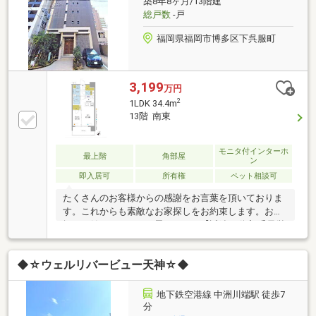
築8年8ヶ月/13階建
学校 徒歩約6分◆福岡市立博多中学校 徒歩約11
総戸数
-戸
福岡県福岡市博多区下呉服町
3,199
万円
2
1LDK 34.4m
13階 南東
モニタ付インターホ
最上階
角部屋
ン
即入居可
所有権
ペット相談可
たくさんのお客様からの感謝をお言葉を頂いておりま
す。これからも素敵なお家探しをお約束します。お家
探しを始めてみようと思われたら【近鉄不動産 千早営
業所】までお気軽にご相談下さいませ。ご条件など何
も決まっていなくても大丈夫です。まずはお客様の
◆☆ウェルリバービュー天神☆◆
【希望】や【理想】をお聞かせ下さい。安心安全で、
必ず【思い出に残る取引】をお約束致します。不動産
のことなら、信頼の近鉄グループ【近鉄不動産・赤
地下鉄空港線 中洲川端駅 徒歩7
穗】にお任せ下さい!!【資料請求】又は【見学予約】ボ
分