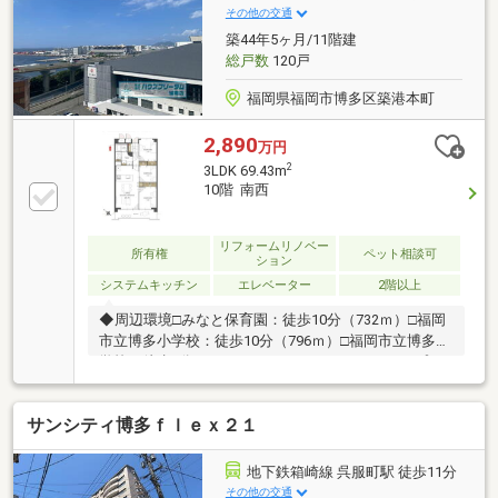
和8年7月内装リノベーション【内訳：キッチン、浴
その他の交通
室、洗面化粧台、トイレ、建具、配管更新（専有部
築44年5ヶ月/11階建
分）、クロス貼替、床材張替、室内クリーニング等】
総戸数
120戸
◆ペット相談可※飼育細則有
福岡県福岡市博多区築港本町
2,890
万円
2
3LDK 69.43m
10階 南西
リフォームリノベー
所有権
ペット相談可
ション
システムキッチン
エレベーター
2階以上
◆周辺環境□みなと保育園：徒歩10分（732ｍ）□福岡
市立博多小学校：徒歩10分（796ｍ）□福岡市立博多中
学校：徒歩7分（516ｍ）□マックスバリュエクスプレ
ス下呉服町店：徒歩11分（808ｍ）お客様のご都合に
合わせて、『知りたい情報だけ』という短時間のご案
サンシティ博多ｆｌｅｘ２１
内も可能です。◆弊社独自サービス・FPに人生設計＆
資金計画を無料相談♪・オプション工事を住宅ローン
に組み込んで賢く買い物！※詳しくは「イベント情
地下鉄箱崎線 呉服町駅 徒歩11分
報」をご覧下さい。☆弊社スタッフが福岡市内含め全
その他の交通