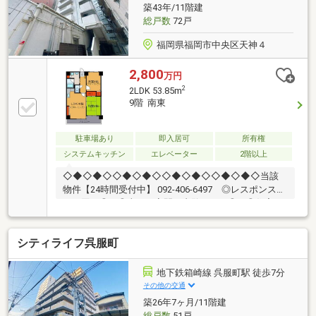
築43年/11階建
総戸数
72戸
福岡県福岡市中央区天神４
2,800
万円
2
2LDK 53.85m
9階 南東
駐車場あり
即入居可
所有権
システムキッチン
エレベーター
2階以上
◇◆◇◆◇◇◆◇◆◇◇◆◇◆◇◇◆◇◆◇当該
物件【24時間受付中】 092-406-6497 ◎レスポンス遅
いと困る◎ ◎当日・夜間に内覧したい◎ ◎住宅ロ
ーン・通るか不安◎◎物件探し・まず何からすればい
い？◎小さなことからなんでも・いつでも♪〇天神徒
シティライフ呉服町
歩圏、リノベベースにもおすすめ♪〇DINKSにおすす
め、ゆとりある2LDK♪〇都市近郊で叶える、快適な通
勤アクセス♪【教育】◆舞鶴小学校：徒歩13分◆舞鶴
地下鉄箱崎線 呉服町駅 徒歩7分
中学校：徒歩13分【暮らし】◆イオンショッパーズ福
その他の交通
岡店：徒歩3分◆セブンイレブン福岡天神4丁目店：徒
築26年7ヶ月/11階建
歩1分◇◆◇◆◇◇◆◇◆◇◇◆◇◆◇◇◆◇◆◇
総戸数
51戸