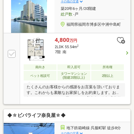
タンをクリック又は近鉄不動産 千早営業所【フリーダ
その他の交通
イヤル:0800-111-0788】までお気軽にご連絡下さいま
築20年6ヶ月/20階建
せ
総戸数
-戸
福岡県福岡市博多区中洲中島町
4,800
万円
2
2LDK 55.54m
7階 南
南向き
即入居可
所有権
タワーマンション
ペット相談可
2階以上
(階建20階以上)
たくさんのお客様からの感謝をお言葉を頂いておりま
す。これからも素敵なお家探しをお約束します。お家
探しを始めてみようと思われたら【近鉄不動産 千早営
業所】までお気軽にご相談下さいませ。ご条件など何
も決まっていなくても大丈夫です。まずはお客様の
◆☆ビバライフ奈良屋☆◆
【希望】や【理想】をお聞かせ下さい。安心安全で、
必ず【思い出に残る取引】をお約束致します。不動産
のことなら、信頼の近鉄グループ【近鉄不動産・赤
地下鉄箱崎線 呉服町駅 徒歩8分
穗】にお任せ下さい!!【資料請求】又は【見学予約】ボ
その他の交通