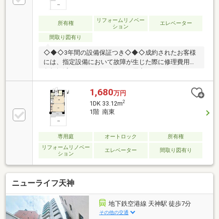
リフォームリノベー
所有権
エレベーター
ション
間取り図有り
◇◆◇3年間の設備保証つき◇◆◇成約されたお客様
には、指定設備において故障が生じた際に修理費用の
負担軽減ができるサービスをご用意しております。※
仲介会社を介さず、弊社から直接ご購入された場合に
適用※保証内容の制限・保証限度額の設定あり◆◇◆
1,680
万円
設備トラブルの問い合わせを24時間受付対応！◆◇◆
2
1DK 33.12m
成約されたお客様には、突発的な設備トラブルに対応
1階 南東
する「駆けつけ」サービスを提供しております。24時
間365日コールセンター対応！30分以内の一次応急処
置を無料にて行います。※対象期間：物件引き渡し日
専用庭
オートロック
所有権
から1年後の月末まで※対象者・対象設備・その他諸条
リフォームリノベー
エレベーター
間取り図有り
ション
件あり
ニューライフ天神
地下鉄空港線 天神駅 徒歩7分
その他の交通