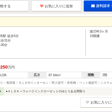
お気に入りに追加
資料請求
築23年3ヶ月
寺駅 徒歩5分
15階建
歩31分
30分
,250
万円
広さ
階数
2階
SLDK
97.64m
2
り
角部屋
モニタ付インターホン
即入居可
所有権
ペット相談可
システ
ト
●４ＬＤＫ＋ウォークインクローゼットのゆとりある間取り
お気に入りに