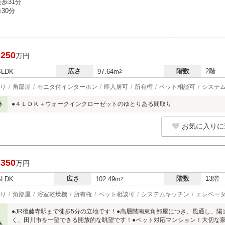
歩31分
30分
,250
万円
広さ
階数
2階
SLDK
97.64m
2
り
角部屋
モニタ付インターホン
即入居可
所有権
ペット相談可
システ
ト
●４ＬＤＫ＋ウォークインクローゼットのゆとりある間取り
お気に入りに
,350
万円
広さ
階数
13階
SLDK
102.49m
2
り
角部屋
浴室乾燥機
所有権
ペット相談可
システムキッチン
エレベー
●JR後藤寺駅まで徒歩5分の立地です！●高層階南東角部屋につき、風通し、
く、田川市を一望できる開放的な眺望です！●ペット対応マンション！大切な家
ト