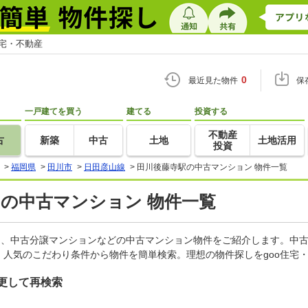
住宅・不動産
0
最近見た物件
保
一戸建てを買う
建てる
投資する
不動産
古
新築
中古
土地
土地活用
投資
>
福岡県
>
田川市
>
日田彦山線
>
田川後藤寺駅の中古マンション 物件一覧
)の中古マンション 物件一覧
ン、中古分譲マンションなどの中古マンション物件をご紹介します。中古
人気のこだわり条件から物件を簡単検索。理想の物件探しをgoo住宅
更して再検索