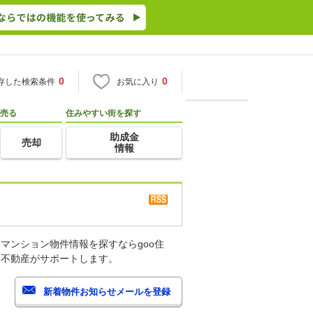
0
0
存した検索条件
お気に入り
売る
住みやすい街を探す
助成金
売却
情報
マンション物件情報を探すならgoo住
・不動産がサポートします。