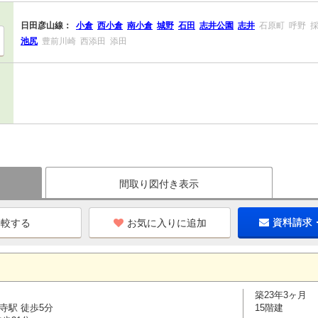
日田彦山線：
小倉
西小倉
南小倉
城野
石田
志井公園
志井
石原町
呼野
池尻
豊前川崎
西添田
添田
間取り図付き表示
お気に入りに追加
資料請求
築23年3ヶ月
寺駅 徒歩5分
15階建