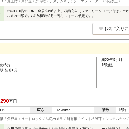
り
最上階
角部屋
所有権
システムキッチン
エレベーター
2階以上
☆約17.1帖のLDK、全居室6帖以上、収納充実（ファミリークローク付き）
ト
スメの一邸です♪※令和8年8月一部リフォーム予定です。
お気に入りに
築23年3ヶ月
徒歩6分
15階建
駅 徒歩6分
,290
万円
広さ
階数
15階
LDK
102.49m
2
階
角部屋
オートロック
防犯カメラ
所有権
ペット相談可
システムキッ
☆JR後藤寺駅まで徒歩6分！！最上階・角部屋・3面バルコニーの陽当たり、通風