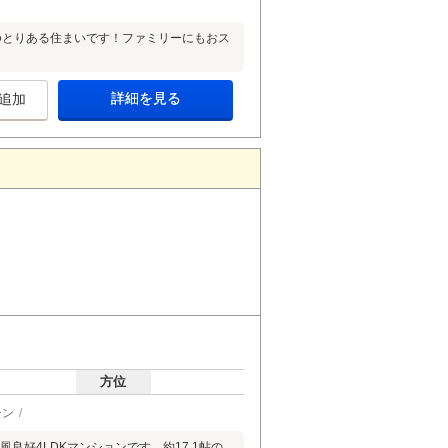
のゆとりある住まいです！ファミリーにもおス
詳細を見る
追加
方位
チン
良好4LDKマンションです。約17.1帖の