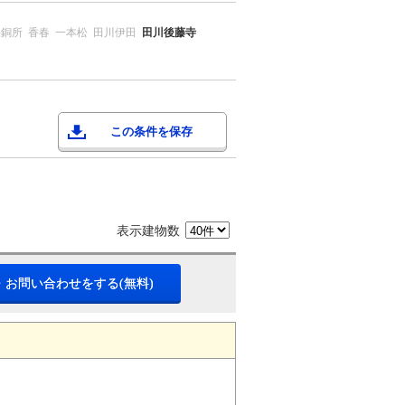
採銅所
香春
一本松
田川伊田
田川後藤寺
この条件を保存
表示建物数
・お問い合わせをする(無料)