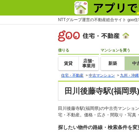
NTTグループ運営の不動産総合サイト goo
借りる
マンションを買う
店舗･
賃貸
新築
中
事業用
住宅・不動産
>
中古マンション
>
九州・沖縄
田川後藤寺駅(福岡県
田川後藤寺駅(福岡県)の中古売マンショ
宅・不動産。価格・広さ・間取り・写真・
探したい物件の路線・検索条件を変