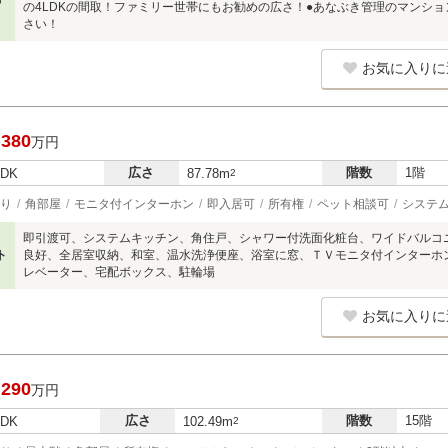
の4LDKの間取！ファミリー世帯にもお勧めの広さ！●あなぶき管理のマンシ
さい！
お気に入りに
,380
万円
広さ
階数
1階
LDK
87.78m
2
り
角部屋
モニタ付インターホン
即入居可
所有権
ペット相談可
システ
即引渡可、システムキッチン、角住戸、シャワー付洗面化粧台、ワイドバルコ
ト
良好、全居室収納、和室、温水洗浄便座、浴室に窓、ＴＶモニタ付インターホン
レベーター、宅配ボックス、駐輪場
お気に入りに
,290
万円
広さ
階数
15階
LDK
102.49m
2