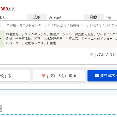
,380
万円
広さ
階数
1階
LDK
87.78m
2
り
角部屋
モニタ付インターホン
即入居可
所有権
ペット相談可
システ
即引渡可、システムキッチン、角住戸、シャワー付洗面化粧台、ワイドバルコ
ト
良好、全居室収納、和室、温水洗浄便座、浴室に窓、ＴＶモニタ付インターホン
レベーター、宅配ボックス、駐輪場
お気に入りに
お気に入りに追加
資料請求