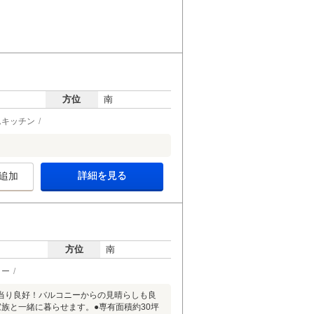
方位
南
ムキッチン
詳細を見る
追加
方位
南
ター
陽当り良好！バルコニーからの見晴らしも良
族と一緒に暮らせます。●専有面積約30坪