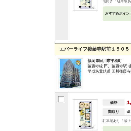
南向き
駐車場あ
おすすめポイン
エバーライフ後藤寺駅前１５０５
福岡県田川市平松町
後藤寺線 田川後藤寺駅 
平成筑豊鉄道 田川後藤寺
1
価格
間取り
4
駐車場あり
最上