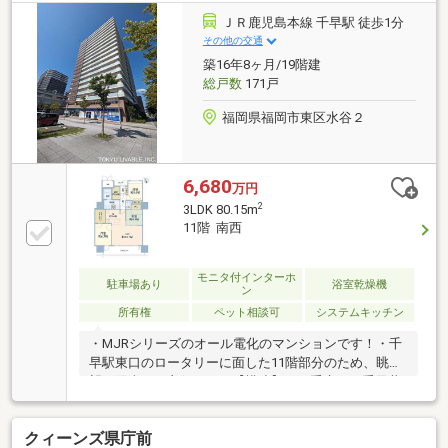
ラブ工法、複層ガラス、防音サッシを採用し、快適性
ＪＲ鹿児島本線 千早駅 徒歩1分
や遮音性にも配慮された設計です。大切なペットと一
その他の交通
緒に暮らせるマンションです（規約の範囲内）。敷地
築16年8ヶ月/19階建
内駐車場1台確保可能です（月額3500円～9500円）。
総戸数
171戸
福岡県福岡市東区水谷２
6,680
万円
2
3LDK 80.15m
11階 南西
モニタ付インターホ
駐車場あり
浴室乾燥機
ン
所有権
ペット相談可
システムキッチン
・MJRシリーズのオール電化のマンションです！・千
早駅東口のロータリーに面した11階部分のため、眺
望・陽当たり良好です！【構造】・二重床、二重天井
構造・ボイドスラブ工法・複層ガラス・防音サッシ
【設備】・食器洗い乾燥機・浄水器付混合水栓・浴室
クィーンズ県庁前
換気暖房乾燥機・浴室カラリ床・追い焚き機能付きオ