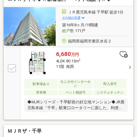
に面する部屋でもプライバシーを保ちつつ採光を確保
しています ・リビングの出窓は空間に奥行きを与え、
ＪＲ鹿児島本線 千早駅 徒歩1分
抜け感を感じることができる眺望は魅力的です・キッ
その他の交通
チン横の勝手口は換気、生ごみの処理に重宝します・
築16年8ヶ月/19階建
オートロック完備・近隣には公園やスーパーも点在
総戸数
171戸
し、徒歩圏内で必要な用事が完結する環境です
福岡県福岡市東区水谷２
6,680
万円
2
4LDK 80.15m
11階 南西
モニタ付インターホ
駐車場あり
即入居可
ン
所有権
ペット相談可
システムキッチン
◆MJRシリーズ・千早駅前の好立地マンション◆JR鹿
児島本線「千早」駅東口ロータリーに面した、利便性
の高い立地のマンションです。MJRシリーズならでは
の品質と快適性を備えたオール電化住宅で、安心、快
適な暮らしをサポートします。11階部分につき、陽当
ＭＪＲザ・千早
たり、眺望、通風良好。開放感あふれる住空間をお楽
しみいただけます。二重床、二重天井構造やボイドス