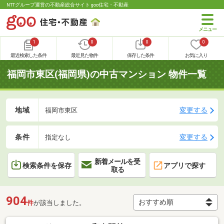
NTTグループ運営の不動産総合サイト goo住宅・不動産
1
0
0
0
最近検索した条件
最近見た物件
保存した条件
お気に入り
福岡市東区(福岡県)の中古マンション 物件一覧
地域
変更する
福岡市東区
条件
変更する
指定なし
新着メールを受
検索条件を保存
アプリで探す
取る
904
件
が該当しました。