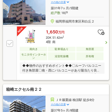
施）・間取り変更(4LDK→3LDK)・キッチン交換・浴室
その他の交通
交換・洗面化粧台交換・トイレ交換・フローリング張
築31年7ヶ月/5階建
替(LDK部分)・クロス貼替
総戸数
18戸
福岡県福岡市東区和白丘２
1,650
万円
2
2DK 51.42m
4階 南
南向き
駐車場あり
角部屋
モニタ付インターホ
浴室乾燥機
所有権
ン
◆◆物件のおすすめポイント◆◆〇ルーフバルコニー
付き角部屋〇南・西にバルコニーがあり陽当たり良好
〇ペット相談可能〇インテリアを統一しやすい全室フ
ローリング〇食器洗浄乾燥機付きのシステムキッチ
ン お家のご相談は＼ハウスドゥ三苫駅前まで／物件
箱崎エクセル南２２
情報がほしい方には、「マイページ登録」「新家便」
がおすすめです♪ご自身で探さなくても新着物件の情
報が送られてきます！お気軽にぽちっと押してみてく
ＪＲ篠栗線 柚須駅 徒歩8分
ださいね＾＾
その他の交通
築37年5ヶ月/8階建