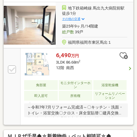
米）の使い勝手は？A.全居室にゆとりがあり、テレワ
ーク部屋や趣味の空間など、ご家族の成長に合わせて
地下鉄箱崎線 馬出九大病院前駅
多彩な用途に対応できる間取りです。Q.車の所有は必
徒歩1分
須ですか？A.商業施設が近く車なしでも便利に暮らせ
その他の交通
ますが、月額4000円～で駐車場もご利用いただける環
築25年9ヶ月/14階建
境です。
総戸数
39戸
福岡県福岡市東区馬出１
6,490
万円
2
3LDK 86.68m
12階 南西
モニタ付インターホ
角部屋
浴室乾燥機
ン
リフォームリノベー
即入居可
所有権
ション
～令和7年7月リフォーム完成済～〇キッチン・洗面・
トイレ・浴室交換〇クロス・床全室貼替〇建具交換
等・地下鉄箱崎線「馬出九大病院前」駅から徒歩1
分、JR鹿児島本線「吉塚」駅から徒歩6分というダブ
ルアクセス！・三方向に開口部を持ち自然な光と風が
ＭＪＲザ千早◆☆新着物件・ペット相談可☆◆
室内を巡ります ・吹抜を設けた設計により、共用廊下