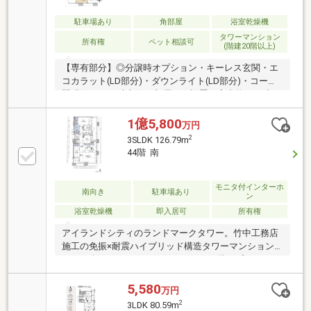
駐車場あり
角部屋
浴室乾燥機
タワーマンション
所有権
ペット相談可
(階建20階以上)
【専有部分】◎分譲時オプション・キーレス玄関・エ
コカラット(LD部分)・ダウンライト(LD部分)・コーブ
照明(キッチン上部)・3部屋網戸設置・室内物干し造
作・洗面収納造作・カップボード造作(キッチン)*食器
洗浄乾燥機*ガス温水式床暖房(LD部分)*アイランドキ
1億5,800
万円
ッチン*ディスポーザー*ガーデンテラス*バルコニー２
2
3SLDK 126.79m
箇所
44階 南
モニタ付インターホ
南向き
駐車場あり
ン
浴室乾燥機
即入居可
所有権
アイランドシティのランドマークタワー。竹中工務店
施工の免振×耐震ハイブリッド構造タワーマンション
をご紹介させていただきます。43～46階はプレミアム
住戸の階層。設備仕様がハイグレードとなっており、
より高質な毎日を享受いただけます。■LDK約29.5帖
5,580
万円
（LD24帖K5.5帖）／床暖房／花火大会がご自宅から満
2
3LDK 80.59m