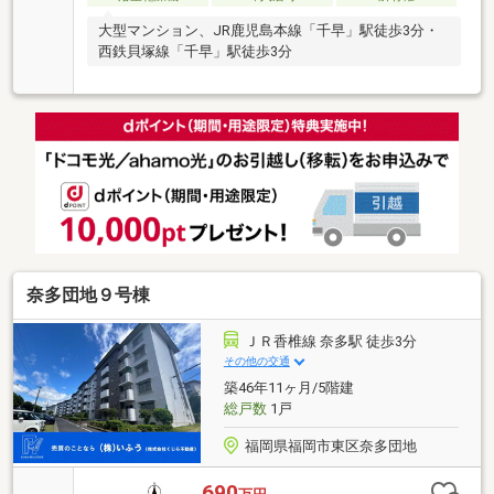
大型マンション、JR鹿児島本線「千早」駅徒歩3分・
西鉄貝塚線「千早」駅徒歩3分
奈多団地９号棟
ＪＲ香椎線 奈多駅 徒歩3分
その他の交通
築46年11ヶ月/5階建
総戸数
1戸
福岡県福岡市東区奈多団地
690