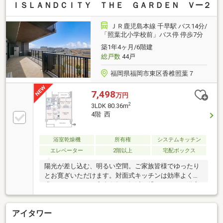
ＩＳＬＡＮＤＣＩＴＹ ＴＨＥ ＧＡＲＤＥＮ Ｖー２
ＪＲ鹿児島本線 千早駅 バス14分/
「照葉北小学校前」バス停 停歩7分
築1年4ヶ月/6階建
総戸数
44戸
福岡県福岡市東区香椎照葉７
7,498
万円
2
3LDK 80.36m
4階 西
浴室乾燥機
所有権
システムキッチン
エレベーター
2階以上
宅配ボックス
陽光が差し込む、明るい空間。ご家族皆様でゆったり
とお寛ぎいただけます。対面式キッチンは効率よく配
膳ができるので、家事負担の軽減に繋がります。浴室
乾燥機が設置されています。季節や天候を問わず、い
つでも快適に利用可能です。身だしなみを整えやす
アイタワー
い、三面鏡・シャワー付き洗面化粧台です。リネン庫
やボウル下部収納があり、洗面用品をまとめることが