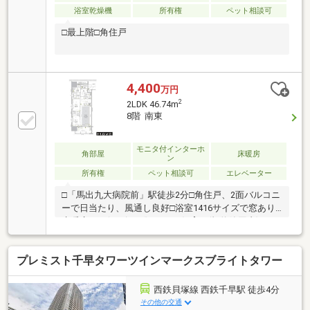
浴室乾燥機
所有権
ペット相談可
□最上階□角住戸
4,400
万円
2
2LDK 46.74m
8階 南東
モニタ付インターホ
角部屋
床暖房
ン
所有権
ペット相談可
エレベーター
□「馬出九大病院前」駅徒歩2分□角住戸、2面バルコニ
ーで日当たり、風通し良好□浴室1416サイズで窓あり□
床暖房あり(リビング)□ペット飼育可(規約範囲内)
プレミスト千早タワーツインマークスブライトタワー
西鉄貝塚線 西鉄千早駅 徒歩4分
その他の交通