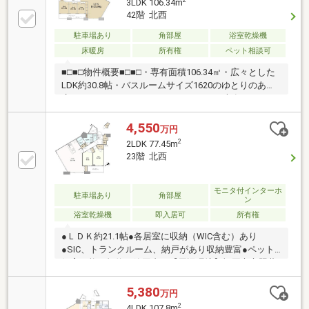
2
3LDK 106.34m
機、ディスポーザー付きの対面キッチン◇1620サイズ
42階 北西
のゆとりのある浴槽、浴室暖房乾燥機付き◇ペット飼
育相談可（規約による制限有）
駐車場あり
角部屋
浴室乾燥機
床暖房
所有権
ペット相談可
■□■□物件概要■□■□・専有面積106.34㎡・広々とした
LDK約30.8帖・バスルームサイズ1620のゆとりのある
広さ・ウォークインクローゼットあり・専有トランク
ルーム（0.88㎡）あり・ディスポーザーあり・床暖房
あり
4,550
万円
2
2LDK 77.45m
23階 北西
モニタ付インターホ
駐車場あり
角部屋
ン
浴室乾燥機
即入居可
所有権
●ＬＤＫ約21.1帖●各居室に収納（WIC含む）あり
●SIC、トランクルーム、納戸があり収納豊富●ペット
飼育可能（規約の範囲内）【周辺環境】福岡市立照葉
小学校まで1160m（徒歩15分）福岡市立照葉中学校ま
で1120m（徒歩14分）スーパーセンタートライアルア
5,380
万円
イランドシティ店まで1060m（徒歩14分）
2
4LDK 107.8m