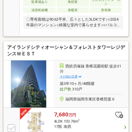
駐車場あり
角部屋
ン
浴室乾燥機
床暖房
所有権
〇専有面積は90.62平米、広々とした3LDKです♪○2024
年築のマンション♪綺麗な室内で暮らせます♪○バルコ
ニー面積約18.3平米！洗濯物干しやガーデニングな
ど、多用途でご活用いただけます♪○約19.3帖のリビン
グ・ダイニング、約3.5帖のキッチンでご家族が寄り添
アイランドシティオーシャン＆フォレストタワーレジデ
う時間をより快適にします♪○新しくペットを育てたい
方、ペットと一緒にご引っ越しをしたい方に最適なペ
ンスＷＥＳＴ
ット飼育可能物件です♪○1住戸に1台の自走式平置き駐
車場利用可能です♪○照葉はばたき小学校まで約600
西鉄貝塚線 香椎花園前駅 徒歩31
ｍ、照葉中学校まで約200mと子育てしやすい環境が整
分
っています♪〇広々としたラウンジ・内廊下設計のホ
その他の交通
テルライクな仕様♪
築3年10ヶ月/48階建
総戸数
310戸
福岡県福岡市東区香椎照葉６
7,680
万円
2
4LDK 103.76m
17階 南西