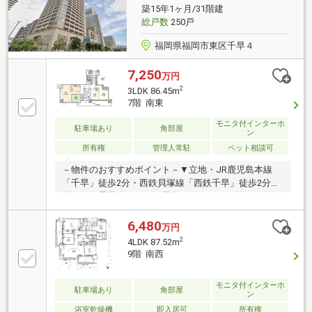
築15年1ヶ月/31階建
総戸数
250戸
福岡県福岡市東区千早４
7,250
万円
2
3LDK 86.45m
7階 南東
モニタ付インターホ
駐車場あり
角部屋
ン
所有権
管理人常駐
ペット相談可
－物件のおすすめポイント－▼立地・JR鹿児島本線
「千早」徒歩2分・西鉄貝塚線「西鉄千早」徒歩2分▼
特徴・免震構造・オール電化タワーマンション・2面
採光のLDKは約17.3帖、和室が隣接・L字型の対面式キ
ッチン、2WAY仕様・可動棚付のSC等、随所に収納
6,480
万円
有・24時間有人管理体制・ジム等の共用施設有(一部有
2
4LDK 87.52m
償)・敷地内駐車場1住戸1台利用可能(車種による)▼設
9階 南西
備・窓付1620サイズUB▼周辺環境・にしてつストアレ
ガネット千早 徒歩3分(約240m)■ ご希望の住まい探し
モニタ付インターホ
をお手伝いします ━━━━━・・・物件の詳細・ご相
駐車場あり
角部屋
ン
談はお気軽にお問い合わせください。
浴室乾燥機
即入居可
所有権