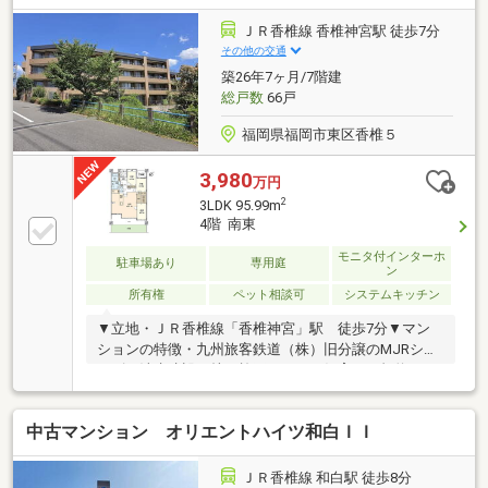
ＪＲ香椎線 香椎神宮駅 徒歩7分
その他の交通
築26年7ヶ月/7階建
総戸数
66戸
福岡県福岡市東区香椎５
3,980
万円
2
3LDK 95.99m
4階 南東
モニタ付インターホ
駐車場あり
専用庭
ン
所有権
ペット相談可
システムキッチン
▼立地・ＪＲ香椎線「香椎神宮」駅 徒歩7分▼マン
ションの特徴・九州旅客鉄道（株）旧分譲のMJRシリ
ーズ・清水建設（株）施工・ペット飼育可（規約によ
る制限あり）▼お部屋の特徴・専有面積95.99平米のゆ
とりのある3LDK・約24.1帖の広々としたLDK・専用庭
中古マンション オリエントハイツ和白ＩＩ
付き住戸・下階に住戸が無いため、足音等を気にせず
お過ごしいただけます。・南東向きで日当たり良好・
各居室に収納あり▼リフォーム内容（令和4年2月実
ＪＲ香椎線 和白駅 徒歩8分