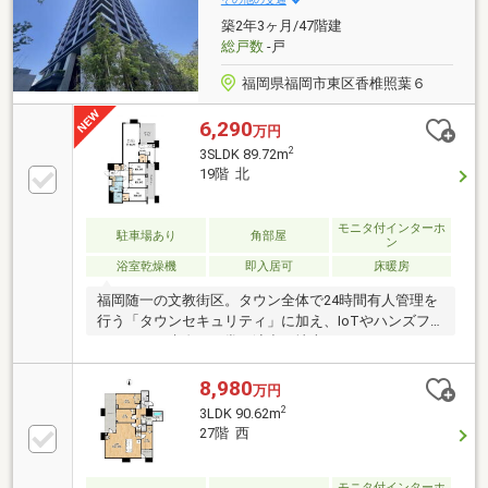
築2年3ヶ月/47階建
総戸数
-戸
福岡県福岡市東区香椎照葉６
6,290
万円
2
3SLDK 89.72m
19階 北
モニタ付インターホ
駐車場あり
角部屋
ン
浴室乾燥機
即入居可
床暖房
福岡随一の文教街区。タウン全体で24時間有人管理を
行う「タウンセキュリティ」に加え、IoTやハンズフ
リーキーが先進の日常を演出。地上152mからのパノラ
マビューを楽しめるラウンジや、素晴らしい眺望のゲ
ストルーム、フィットネスジム、バーベキュースペー
8,980
万円
スなど共用施設は圧巻の充実度。居住空間は豊富な採
2
3LDK 90.62m
光面がタワーならではの眺望を切り取る、光と絶景を
27階 西
存分に愉しむ至高のリビングです。利便性と安らぎが
共存する環境で、家族の時間を豊かに育みます。
モニタ付インターホ