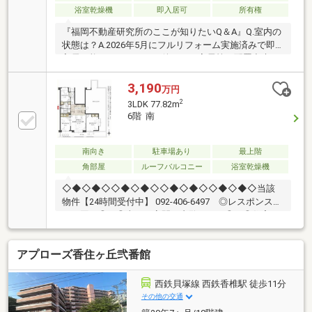
浴室乾燥機
即入居可
所有権
『福岡不動産研究所のここが知りたいQ＆A』Q.室内の
状態は？A.2026年5月にフルリフォーム実施済みで即
入居可能です。キッチン後ろには家電等を配置出来る
造作の棚が設置しており便利です。スイッチプレート
等もこだわりのリフォーム内容ですQ.周辺環境は？A.
3,190
万円
徒歩約6分圏内にスーパーのマルキョウやドラッグス
2
3LDK 77.82m
トアが揃い、日々のお買い物がスムーズな住環境です
6階 南
Q.駐車場はある？A.月額8000円で車の出し入れがスム
ーズな平置き駐車場に空きがありますQ.管理の状況
は？A.2023年に大規模修繕工事実施済み、給排水設備
南向き
駐車場あり
最上階
改修工事なども行っており管理意識の高い管理組合で
角部屋
ルーフバルコニー
浴室乾燥機
す
◇◆◇◆◇◇◆◇◆◇◇◆◇◆◇◇◆◇◆◇当該
物件【24時間受付中】 092-406-6497 ◎レスポンス遅
いと困る◎ ◎当日・夜間に内覧したい◎ ◎住宅ロ
ーン・通るか不安◎◎物件探し・まず何からすればい
い？◎小さなことからなんでも・いつでも♪〇告知事
アプローズ香住ヶ丘弐番館
項がございます。〇新耐震基準・住宅ローン控除利用
可♪〇リフォーム中でもご内覧承ります♪【教育】◆千
早西学校：徒歩10分◆香椎第1中学校：徒歩12分【暮
西鉄貝塚線 西鉄香椎駅 徒歩11分
らし】◆マルキョウ 千早店：徒歩6分◆セブンイレブ
その他の交通
ン 福岡千早1丁目店：徒歩6分◆福岡名島郵便局：徒歩