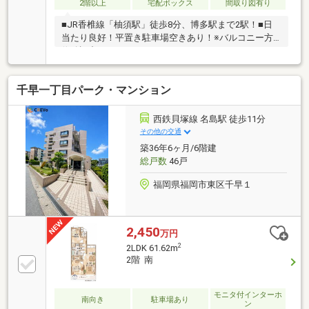
2階以上
宅配ボックス
間取り図有り
■JR香椎線「柚須駅」徒歩8分、博多駅まで2駅！■日
当たり良好！平置き駐車場空きあり！※バルコニー方
位確認中
千早一丁目パーク・マンション
西鉄貝塚線 名島駅 徒歩11分
その他の交通
築36年6ヶ月/6階建
総戸数
46戸
福岡県福岡市東区千早１
2,450
万円
2
2LDK 61.62m
2階 南
モニタ付インターホ
南向き
駐車場あり
ン