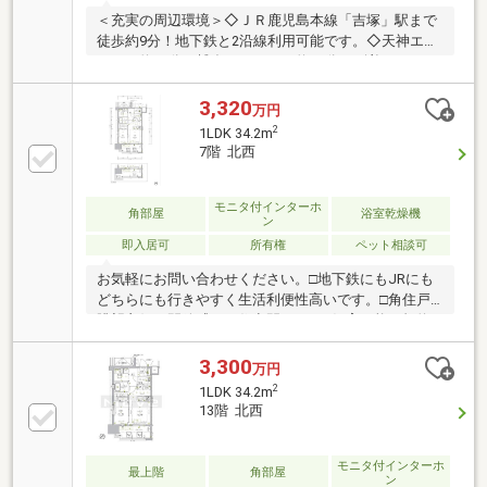
＜充実の周辺環境＞◇ＪＲ鹿児島本線「吉塚」駅まで
徒歩約9分！地下鉄と2沿線利用可能です。◇天神エリ
アまで約10分、博多エリアまで約15分で到着します！
◇ゆめタウン博多 徒歩約16分＜おすすめポイント＞
○ペット飼育可能です♪○2024年竣工の築浅マンション
3,320
万円
です。○居室内、ゆとりのある居住環境をお過ごしい
2
1LDK 34.2m
ただけます！※一部画像は、室内を見やすくするため
7階 北西
不要な私物等を画像加工により削除しています。現況
と異なる場合は現地をご確認ください。
モニタ付インターホ
角部屋
浴室乾燥機
ン
即入居可
所有権
ペット相談可
お気軽にお問い合わせください。□地下鉄にもJRにも
どちらにも行きやすく生活利便性高いです。□角住戸×
眺望良好、開放感ある住空間□ペット飼育可能（規約
による制限あり）
3,300
万円
2
1LDK 34.2m
13階 北西
モニタ付インターホ
最上階
角部屋
ン