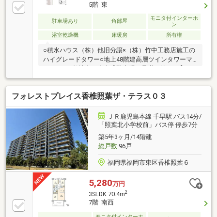
喫できます■アイランドキッチン／ミーレ食洗器／デ
5階 東
ィスポーザー／カップボード■WIC／SIC／納戸■大型
モニタ付インターホ
浴室1822サイズ／レインシャワー■調光ダウンライト
駐車場あり
角部屋
ン
／天井カセットエアコン■共用部充実／ラウンジ／フ
浴室乾燥機
床暖房
所有権
ィットネス／ゲストルーム／ライブラリー■駐車場2台
継承可／EV充電器付
○積水ハウス（株）他旧分譲×（株）竹中工務店施工の
ハイグレードタワー○地上48階建高層ツインタワーマ
ンション○敷地内の自走式駐車場が承継可能！○【47F
スカイラウンジ、28Fスカイフィットネス、27Fゲスト
ルーム、 2Fライブラリ＆ワーキングスペース他】ホ
フォレストプレイス香椎照葉ザ・テラス０３
テルライクな充実した共用部○コンシェルジュサービ
スあり○大切なペットと暮らせる物件（規約の範囲
内）○日々の家事を助ける「各階ゴミステーション」
ＪＲ鹿児島本線 千早駅 バス14分/
完備○「照葉はばたき小学校」まで徒歩10分以内安心
「照葉北小学校前」バス停 停歩7分
の通学環境○西鉄バス「照葉北小学校前」バス停まで
築5年3ヶ月/14階建
徒歩1分！○天神・博多方面へのアクセス良好で、都心
総戸数
96戸
通勤の方にも便利な立地です！
福岡県福岡市東区香椎照葉６
5,280
万円
2
3SLDK 70.4m
7階 南西
モニタ付インターホ