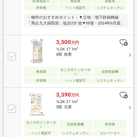
3分(約210m)■ ご希望の住まい探しをお手伝いします
駐車場あり
角部屋
床暖房
━━━━━・・・物件の詳細・ご相談はお気軽にお問
所有権
ペット相談可
システムキッチン
い合わせください。
－物件のおすすめポイント－▼立地・地下鉄箱崎線
「馬出九大病院前」徒歩2分 他▼特徴・2024年6月築、
オートロック付マンション・お手入れしやすい全居室
フローリング仕様・引き戸仕様の洋室2部屋がLDに隣
接・お料理中も会話が楽しめる対面式キッチン・WIC
3,500
万円
等、各洋室に収納スペースを配置・浴室に窓があり、
2
1LDK 37.1m
自然換気が可能・大切なペットと暮らせます(細則
6階 南東
有)▼設備・床暖房(LD)・宅配ボックス▼周辺環境・セ
ブンイレブン福岡馬出2丁目店 徒歩3分(約210m)■ ご希
望の住まい探しをお手伝いします ━━━━━・・・物
モニタ付インターホ
角部屋
浴室乾燥機
ン
件の詳細・ご相談はお気軽にお問い合わせください。
所有権
ペット相談可
システムキッチン
3,390
万円
2
1LDK 37.1m
5階 北東
モニタ付インターホ
浴室乾燥機
所有権
ン
ペット相談可
システムキッチン
エレベーター