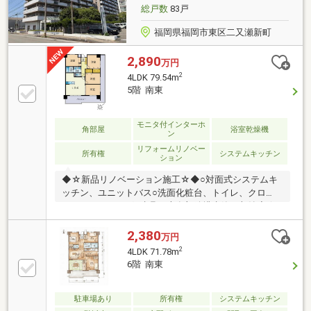
総戸数
83戸
福岡県福岡市東区二又瀬新町
2,890
万円
2
4LDK 79.54m
5階 南東
モニタ付インターホ
角部屋
浴室乾燥機
ン
リフォームリノベー
所有権
システムキッチン
ション
◆☆新品リノベーション施工☆◆○対面式システムキ
ッチン、ユニットバス○洗面化粧台、トイレ、クロ
ス、フローリング○建具、専有部給排水管、収納◆☆
物件の特徴☆◆〇筥松小学校・箱崎清松中学校〇ＪＲ
「柚須」駅 徒歩８分〇リノベーション・アフター保
2,380
万円
証〇平面駐車場確保可〇３面採光２面バルコニーの開
2
4LDK 71.78m
放感〇洋室４部屋・全居室フローリング〇新耐震基
6階 南東
準・住宅ローン控除適用可■ご見学予約・詳細は直接
スタッフまで■※スタッフ もりた（０９０－８４１４
－８６６１）※１０時～１７時（水曜日店休日）
駐車場あり
所有権
システムキッチン