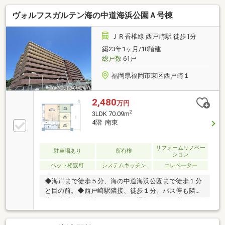
ヴォルフスガルテン海の中道海浜公園Ａ号棟
ＪＲ香椎線 西戸崎駅 徒歩1分
築23年1ヶ月/10階建
総戸数
61戸
福岡県福岡市東区西戸崎１
2,480
万円
2
3LDK 70.09m
4階 南東
リフォームリノベー
駐車場あり
所有権
ション
ペット相談可
システムキッチン
エレベーター
◆海岸まで徒歩５分、海の中道海浜公園まで徒歩１分
と目の前。◆西戸崎駅隣接、徒歩１分。バス停も隣
接。◆博多・天神エリアへのご通勤は船が便利。西戸
崎渡船場から博多港まで、乗船時間は15分です。◆居
室、バルコニーからは博多湾の眺めが良好。◆他のマ