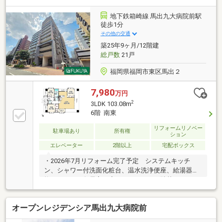
ートバス・スロップシンク・ディンプルキー、ダブル
ロック・24時間換気システム【その他】・ペット飼育
地下鉄箱崎線 馬出九大病院前駅
可能(規約の範囲内)・宅配ボックス・敷地内駐車場1台
徒歩1分
確保できます！（2026年8月2日現在 月額：3500～
その他の交通
9500円）
築25年9ヶ月/12階建
総戸数
21戸
福岡県福岡市東区馬出２
7,980
万円
2
3LDK 103.08m
6階 南東
リフォームリノベー
駐車場あり
所有権
ション
エレベーター
2階以上
宅配ボックス
・2026年7月リフォーム完了予定 システムキッチ
ン、シャワー付洗面化粧台、温水洗浄便座、給湯器交
換 ＬＤＫ、各居室、廊下フローリング貼替 クロス
全面貼替・南東向き・12階建て6階部分・４面採光、
通風良好な３ＬＤＫ・地下鉄福岡市箱崎線「馬出九大
オープンレジデンシア馬出九大病院前
前駅」徒歩１分