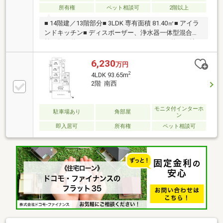
談はお気軽にお問い合わせください。
所有権
ペット相談可
2階以上
■ 14階建／13階部分■ 3LDK 専有面積 81.40㎡■ アイラ
ンドキッチン■ ディスポーザー、浄水器一体型混合水
栓■ 奥行 約3ｍのガーデンバルコニー■ LDK 約19.7帖■
ウォークインクローゼット・シューズクローク■ 眺望
良好 ～海の中道・博多湾方向を望む～■ ＬＤ部分に床
6,230
万円
暖房■ 二重床・二重天井■ ペット飼育可 1住戸2頭まで
2
4LDK 93.65m
（規約の制限あり）■ 駐車場 1区画継承可（10000円／
2階 南西
月額）
モニタ付インターホ
駐車場あり
角部屋
ン
即入居可
所有権
ペット相談可