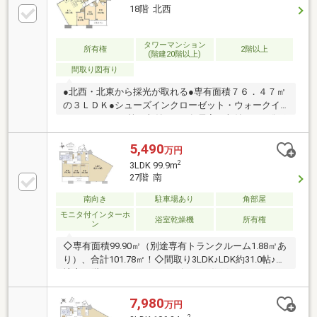
ローンのこと、不動産購入のなんでもココハウスにお
18階 北西
気軽にご相談ください！お客様のマイホーム探しをス
タートからゴールまでお手伝いします
タワーマンション
所有権
2階以上
(階建20階以上)
間取り図有り
●北西・北東から採光が取れる●専有面積７６．４７㎡
の３ＬＤＫ●シューズインクローゼット・ウォークイ
ンクローゼット等の収納あり●各居室に収納あり●総戸
数２８５戸の大型マンション●ペット飼育可（規約等
の制限あり）●トランクルームあり（０．９８㎡）・
5,490
万円
自治会費 ３００円／月・ＴＶ視聴料 ３３０円／
2
3LDK 99.9m
月・インターネット使用料 １，１００円／月※上記
27階 南
は２０２６年８月２日現在の状況です。
南向き
駐車場あり
角部屋
モニタ付インターホ
浴室乾燥機
所有権
ン
◇専有面積99.90㎡（別途専有トランクルーム1.88㎡あ
り）、合計101.78㎡！◇間取り3LDK♪LDK約31.0帖♪◇
地上27階からのオーシャンビュー⇒住戸からFUKUOKA
東区花火大会を望むことができます！◇南側バルコニ
ーため陽当り・通風良好◇収納豊富な間取り⇒各居室
7,980
万円
の収納に加えて、トランクルームあり◇食器洗乾燥