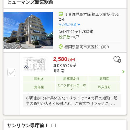
ヒューマンズ新宮駅前
ンションには少ない二重置床工法を採用。◆大規模の
床下収納あり。◆ペット飼育可（規約による制限あ
り）◆室内リフォーム履歴あり 【2021年1月】 ・
ＪＲ鹿児島本線 福工大前駅 徒歩
全室クロス張替 ・LDK、洋室２部屋、廊下フロアタ
2分
イル上張り ・ガスコンロ交換 ・レンジフード交
その他の交通
換 ・トイレ便器および紙巻き器交換 ・洗面化粧台
築34年11ヶ月/8階建
交換 ・シューズBOX交換 等々。
総戸数
53戸
福岡県福岡市東区和白東３
2,580
万円
2
4LDK 89.26m
1階 南
南向き
駐車場あり
専用庭
モニタ付インターホ
角部屋
即入居可
ン
Q.駅徒歩1分の具体的なメリットは？A.毎日の通勤・通
学の負担が大きく軽減され、ご家族でリラックスして
過ごす時間をより多く確保できます。Q.専用庭はどの
ように活用できますか？A.120平米の広さがあり、お子
様との外遊びやガーデニングなど、ご家族のライフス
サンリヤン県庁前ＩＩＩ
タイルに合わせて多彩に楽しめます。Q.4LDK（89平