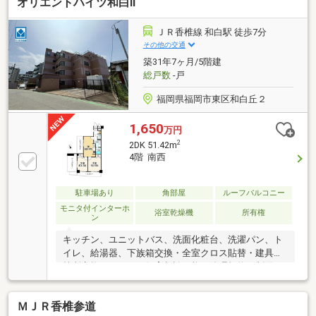
オリエントハイツ和白Ⅱ
建具、給湯器交換、クロス貼替、床フロアタイル、給
水管交換（宅内より）■マルキョウ和白店まで徒歩10
分 750メートル物件選びや住宅ローンのこと、不動
ＪＲ香椎線 和白駅 徒歩7分
産購入の何でもココハウスにお気軽にご相談くださ
その他の交通
い！お客様のマイホーム探しをスタートからゴールま
築31年7ヶ月/5階建
でお手伝いします。
総戸数
-戸
福岡県福岡市東区和白丘２
1,650
万円
2
2DK 51.42m
4階 南西
駐車場あり
角部屋
ルーフバルコニー
モニタ付インターホ
浴室乾燥機
所有権
ン
キッチン、ユニットバス、洗面化粧台、洗濯パン、ト
イレ、給湯器、下族箱交換・全室クロス貼替・建具全
箇所交換 ・ペット飼育相談可能（管理規約の制限
有）・角住戸 ・２面バルコニー・エレベーター有・
ＪＲ香椎線、西鉄貝塚線「和白」駅徒歩６分
ＭＪＲ香椎参道