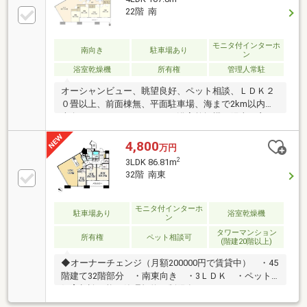
22階 南
モニタ付インターホ
南向き
駐車場あり
ン
浴室乾燥機
所有権
管理人常駐
オーシャンビュー、眺望良好、ペット相談、ＬＤＫ２
０畳以上、前面棟無、平面駐車場、海まで2km以内、
南向き、システムキッチン、浴室乾燥機、陽当り良
好、全居室収納、閑静な住宅地、シャワー付洗面化粧
台、対面式キッチン、自走式駐車場、南面バルコニ
4,800
万円
ー、オートバス、温水洗浄便座、ＴＶモニタ付インタ
2
3LDK 86.81m
ーホン、緑豊かな住宅地、通風良好、全居室フローリ
32階 南東
ング、ウォークインクローゼット、大型タウン内、平
坦地、エレベーター、区画整理地内、宅配ボックス、
駐輪場、食器洗乾燥機、浄水器
モニタ付インターホ
駐車場あり
浴室乾燥機
ン
タワーマンション
所有権
ペット相談可
(階建20階以上)
◆オーナーチェンジ（月額200000円で賃貸中） ・45
階建て32階部分 ・南東向き ・3ＬＤＫ ・ペット
飼育相談可能（管理規約の制限有）