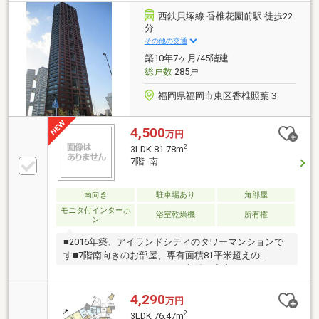
できます。温水洗浄便座付きなので、快適にご使用い
西鉄貝塚線 香椎花園前駅 徒歩22
ただけます。たっぷりと衣類や物を収納できるウォー
分
クインクロゼットバルコニーには水栓があるので、植
その他の交通
栽の水やりや汚れた物を洗うのに便利です。
築10年7ヶ月/45階建
総戸数
285戸
福岡県福岡市東区香椎照葉３
4,500
万円
2
3LDK 81.78m
7階 南
南向き
駐車場あり
角部屋
モニタ付インターホ
浴室乾燥機
所有権
ン
■2016年築、アイランドシティのタワーマンションで
す■7階南向きのお部屋、専有面積81平米超えの
3LDK。パントリーやWICなど収納も充実しています■
食洗器、浴室乾燥機・追い焚き機能あり■ペット可、
駐車場空き有（場所により金額が異なります。詳細は
4,290
万円
お問合せください）＊＊＊＊＊＊＊＊物件選びや住宅
2
3LDK 76.47m