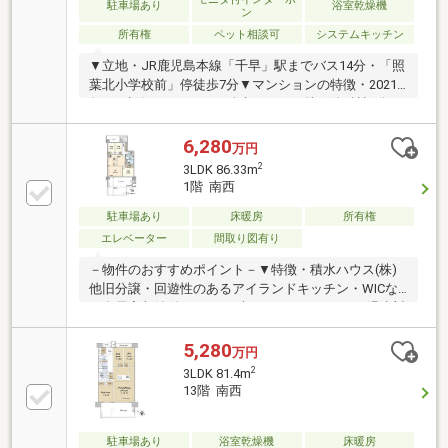
駐車場あり
浴室乾燥機
ン
所有権
ペット相談可
システムキッチン
▼立地・JR鹿児島本線「千早」駅までバス14分・「照
葉北小学校前」停徒歩7分▼マンションの特徴・2021
年6月建築マンション・積水ハウス（株）他2社旧分
譲・敷地内駐車場1住戸1台承継可能▼お部屋の特徴・
LDK＋隣接洋室、間仕切りを開放すれば 計21.6帖と
6,280
万円
してご利用いただけます・対面式システムキッチン採
2
3LDK 86.33m
用・南西向き、7階部住戸につき、陽当たり・眺望良
1階 南西
好・奥行3ｍの開放感のあるバルコニー・オーナー様
が室内綺麗にお使いです▼設備・リビング、ダイニン
駐車場あり
床暖房
所有権
グに床暖房・ディスポーザー・浴室換気乾燥暖房機・
エレベーター
間取り図有り
ハンズフリーの「Raccess」キー採用
－物件のおすすめポイント－▼特徴・積水ハウス(株)
他旧分譲・回遊性のあるアイランドキッチン・WICな
ど全居室収納付・40.57平米のガーデンテラス、温水対
応の多目的洗場有・ゴミ回収サービス有・大型犬飼育
可(規約有)・敷地内駐車場承継可(車種による／EV充電
5,280
万円
設備付)▼設備・エネファーム・床暖房(LD)・スマート
2
3LDK 81.4m
キー▼周辺環境・照葉はばたき小学校 徒歩3分(約
13階 南西
180m)※タウンセキュリティサービス利用料1089円／
月※トランクルーム面積0.98平米■ ご希望の住まい探し
をお手伝いします ━━━━━・・・物件の詳細・ご相
駐車場あり
浴室乾燥機
床暖房