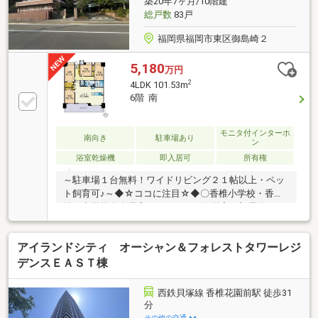
築20年7ヶ月/10階建
6分◇◆◇◆◇◇◆◇◆◇◇◆◇◆◇◇◆◇◆◇
総戸数
83戸
福岡県福岡市東区御島崎２
5,180
万円
2
4LDK 101.53m
6階 南
モニタ付インターホ
南向き
駐車場あり
ン
浴室乾燥機
即入居可
所有権
～駐車場１台無料！ワイドリビング２１帖以上・ペッ
ト飼育可♪～◆☆ココに注目☆◆〇香椎小学校・香椎
第２中学校〇全居室フローリング・洋室４部屋〇ウォ
ークインクローゼット付き〇浄水器・食洗器・浴室乾
燥機〇照明・レースカーテン付き◆☆新品リノベーシ
アイランドシティ オーシャン＆フォレストタワーレジ
ョン施工☆◆○対面式システムキッチン、ユニットバ
ス○洗面化粧台、トイレ、クロス＆フローリング○建
デンスＥＡＳＴ棟
具、収納、シューズボックスなど■ご見学予約・詳細
は直接スタッフまで■※まきやま（０９０－９４９６－
西鉄貝塚線 香椎花園前駅 徒歩31
７９５５）※１０時～１７時（水曜日）
分
その他の交通