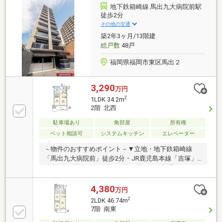
地下鉄箱崎線 馬出九大病院前駅
徒歩2分
その他の交通
築2年3ヶ月/13階建
総戸数
48戸
福岡県福岡市東区馬出２
3,290
万円
2
1LDK 34.2m
2階 北西
駐車場あり
角部屋
所有権
ペット相談可
システムキッチン
エレベーター
－物件のおすすめポイント－▼立地・地下鉄箱崎線
「馬出九大病院前」徒歩2分・JR鹿児島本線「吉塚」
徒歩9分▼特徴・2024年6月築・階下にお部屋がない住
戸位置・2室ともにバルコニーに面する設計・LDを見
渡せる対面式キッチン・洋室約3.7帖にWICを設置・浴
4,380
万円
室に窓有・ペット飼育可能(規約有)▼設備・オートロ
2
2LDK 46.74m
ック・宅配ボックス▼周辺環境・サニー吉塚駅前店 徒
7階 南東
歩9分(約660m)・セブンイレブン福岡馬出2丁目店 徒歩