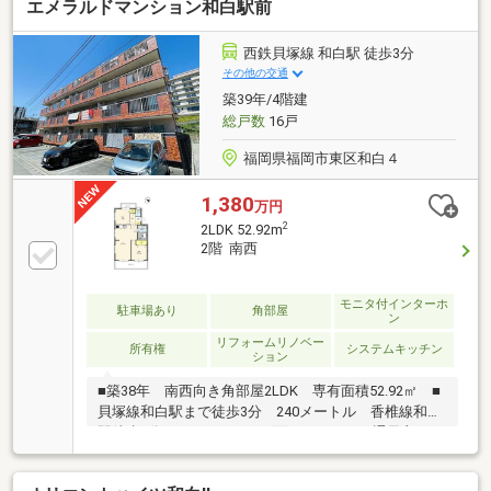
エメラルドマンション和白駅前
西鉄貝塚線 和白駅 徒歩3分
その他の交通
築39年/4階建
総戸数
16戸
福岡県福岡市東区和白４
1,380
万円
2
2LDK 52.92m
2階 南西
モニタ付インターホ
駐車場あり
角部屋
ン
リフォームリノベー
所有権
システムキッチン
ション
■築38年 南西向き角部屋2LDK 専有面積52.92㎡ ■
貝塚線和白駅まで徒歩3分 240メートル 香椎線和白
駅徒歩4分 320メートル■2面バルコニーで通風良し
◎ ■駐車場空き有！■2026年3月全室リフォーム済
み キッチン・ユニットバス・洗面化粧台・トイレ・