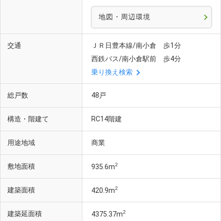
地図・周辺環境
交通
ＪＲ日豊本線/南小倉 歩1分
西鉄バス/南小倉駅前 歩4分
乗り換え検索
総戸数
48戸
構造・階建て
RC14階建
用途地域
商業
2
敷地面積
935.6m
2
建築面積
420.9m
2
建築延面積
4375.37m