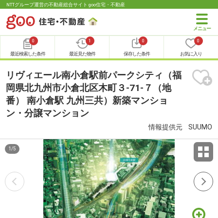
NTTグループ運営の不動産総合サイト goo住宅・不動産
0
1
0
0
最近検索した条件
最近見た物件
保存した条件
お気に入り
リヴィエール南小倉駅前パークシティ（福
岡県北九州市小倉北区木町３-71-７（地
番） 南小倉駅 九州三共）新築マンショ
ン・分譲マンション
情報提供元
SUUMO
1
/
5