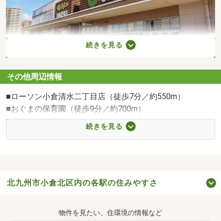
続きを見る
その他周辺情報
サンリブきふね（徒歩12分／約920m）
■ローソン小倉清水二丁目店（徒歩7分／約550m）
■おぐまの保育園（徒歩9分／約700m）
■セブンイレブン小倉木町店（徒歩8分／約590m）
続きを見る
■大手町さくら保育園（徒歩8分／約610m）
■西日本シティ銀行 南小倉支店（徒歩7分／約530m）
■東筑紫学園高校（徒歩9分／約700m）
■小倉清水郵便局（徒歩8分／約570m）
北九州市小倉北区内の各駅の住みやすさ
■木町3丁目公園（徒歩1分／約25m）
■うちだ歯科（徒歩2分／約115m）
■紫水公園（徒歩7分／約510m）
物件を見たい、住環境の情報など
■大手町キッズクリニック（徒歩11分／約870m）