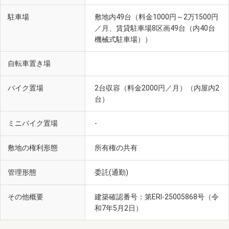
駐車場
敷地内49台（料金1000円～2万1500円
／月、賃貸駐車場8区画49台（内40台
機械式駐車場））
自転車置き場
バイク置場
2台収容（料金2000円／月）（内屋内2
台）
ミニバイク置場
-
敷地の権利形態
所有権の共有
管理形態
委託(通勤)
その他概要
建築確認番号：第ERI-25005868号（令
和7年5月2日）