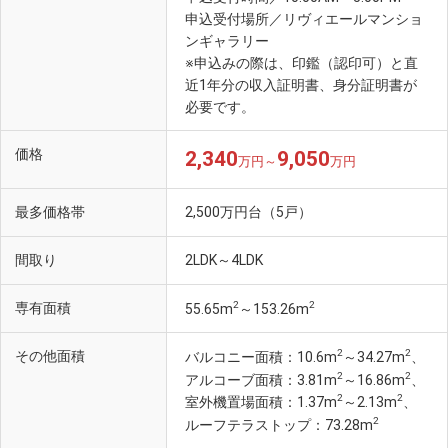
申込受付場所／リヴィエールマンショ
ンギャラリー
※申込みの際は、印鑑（認印可）と直
近1年分の収入証明書、身分証明書が
必要です。
価格
2,340
9,050
万円～
万円
最多価格帯
2,500万円台（5戸）
間取り
2LDK～4LDK
2
2
専有面積
55.65m
～153.26m
2
2
その他面積
バルコニー面積：10.6m
～34.27m
、
2
2
アルコーブ面積：3.81m
～16.86m
、
2
2
室外機置場面積：1.37m
～2.13m
、
2
ルーフテラストップ：73.28m