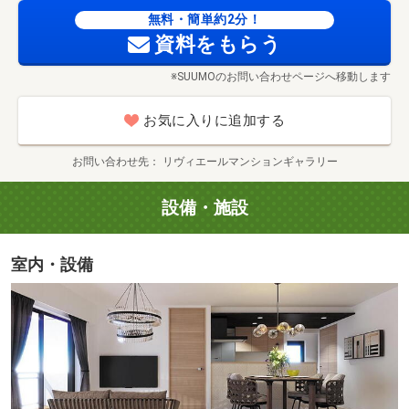
無料・簡単約2分！
■勝山公園（徒歩18分／約1400m）
資料をもらう
■小倉きふね病院（徒歩13分／約1km）
ハローデイ ハローパーク大手町店（徒歩13分／約1010m）
■木町交番（徒歩4分／約300m）
※SUUMOのお問い合わせページへ移動します
お気に入りに追加する
お問い合わせ先
リヴィエールマンションギャラリー
設備・施設
室内・設備
市吉胃腸科内科クリニック（徒歩3分／約190m）