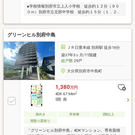
●学校情報別府市立上人小学校 徒歩約１２分（９０
０ｍ）別府市立北部中学校 徒歩約１５分（１．２ｋ
ｍ）●周辺施設情報コスモス平田店 徒歩約４分（３
００ｍ）セブンイレブン別府上人ヶ浜店 徒歩約５分
（４００ｍ）マルショク大学通り店 車約５分（１．
グリーンヒル別府中島
４ｋｍ）●ハザードマップ情報当物件は津波ハザード
マップにおいて、０．５～１ｍ未満の浸水想定区域に
含まれています。《メールで優先的に新着物件をお届
ＪＲ日豊本線 別府駅 徒歩16分
けします！》ご質問や内覧のご希望もお気軽にご連絡
築37年3ヶ月/11階建
ください♪
総戸数
29戸
大分県別府市中島町
1,380
万円
2
4DK 67.94m
5階 南
南向き
所有権
2階以上
間取り図有り
「グリーンヒル別府中島」4DKマンション。専有面積