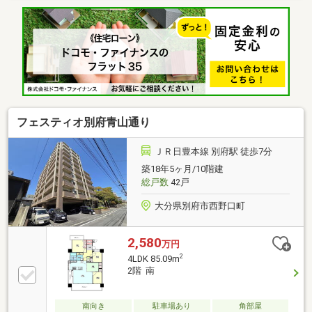
合わせください。◎内覧希望の方は、【見学予約す
る】ボタンから日程を指定して予約！土日祝日のご案
内はもちろんOK！（9：00～18：00）◎他の気になる
物件もまとめてご案内可能です！お急ぎの方は、
【0120-3377-14】までご連絡ください♪理想のマイホ
ーム探しをチームリノハウスが親切・丁寧にサポート
します。
フェスティオ別府青山通り
ＪＲ日豊本線 別府駅 徒歩7分
築18年5ヶ月/10階建
総戸数
42戸
大分県別府市西野口町
2,580
万円
2
4LDK 85.09m
2階 南
南向き
駐車場あり
角部屋