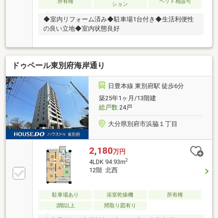
所有権
ペット相談可
ション
◆室内リフォーム済み◆駐車場1台付き◆生活利便性
の良い立地◆室内状態良好
ドゥペール東別府海岸通り
日豊本線 東別府駅 徒歩6分
築25年1ヶ月/13階建
総戸数
24戸
大分県別府市浜脇１丁目
2,180
万円
2
4LDK 94.93m
12階 北西
駐車場あり
浴室乾燥機
所有権
2階以上
間取り図有り