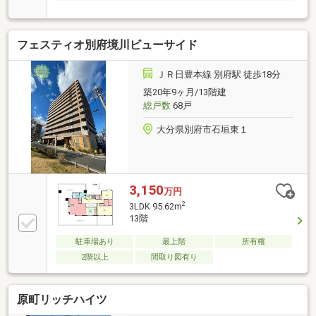
フェスティオ別府境川ビューサイド
ＪＲ日豊本線 別府駅 徒歩18分
築20年9ヶ月/13階建
総戸数
68戸
大分県別府市石垣東１
3,150
万円
2
3LDK 95.62m
13階
駐車場あり
最上階
所有権
2階以上
間取り図有り
原町リッチハイツ