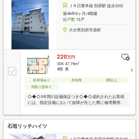
ＪＲ日豊本線 別府駅 徒歩20分
築46年6ヶ月/4階建
総戸数
12戸
大分県別府市原町
220
万円
2
3DK 47.79m
4階 東
駐車場あり
所有権
2階以上
間取り図有り
◇◆◇3年間の設備保証つき◇◆◇成約されたお客様
には、指定設備において故障が生じた際に修理費用の
負担軽減ができるサービスをご用意しております。※
仲介会社を介さず、弊社から直接ご購入された場合に
適用※保証内容の制限・保証限度額の設定あり◆◇◆
石垣リッチハイツ
設備トラブルの問い合わせを24時間受付対応！◆◇◆
成約されたお客様には、突発的な設備トラブルに対応
する「駆けつけ」サービスを提供しております。24時