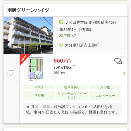
別府グリーンハイツ
ＪＲ日豊本線 別府駅 徒歩16分
築54年4ヶ月/7階建
総戸数
-戸
大分県別府市上原町
550
万円
2
3DK 61.86m
6階 南
南向き
駐車場あり
角部屋
リフォームリノベー
所有権
エレベーター
ション
☆ 共同「温泉」付分譲マンション☆ 生活便利な地
域、南向き 日当たり良好 ６階部分、眺望も良好です！
「マックスバリュ別府上原店」まで150ｍ「市立山の
手小学校（旧青山小）」まで300ｍ「別府総合体育館
別府アリーナ」まで330ｍ「別府公園」まで200ｍ