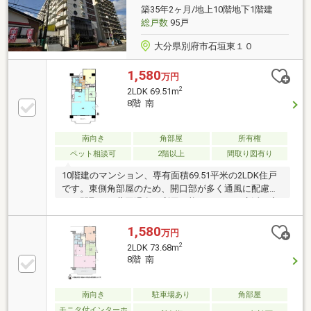
築35年2ヶ月/地上10階地下1階建
総戸数
95戸
大分県別府市石垣東１０
1,580
万円
2
2LDK 69.51m
8階 南
南向き
角部屋
所有権
ペット相談可
2階以上
間取り図有り
10階建のマンション、専有面積69.51平米の2LDK住戸
です。東側角部屋のため、開口部が多く通風に配慮さ
れた間取り。共同温泉が利用可能で、日々の生活の中
で温泉を楽しめる環境です。
1,580
万円
2
2LDK 73.68m
8階 南
南向き
駐車場あり
角部屋
モニタ付インターホ