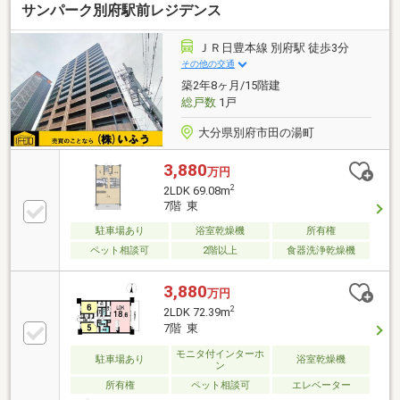
サンパーク別府駅前レジデンス
ＪＲ日豊本線 別府駅 徒歩3分
その他の交通
築2年8ヶ月/15階建
総戸数
1戸
大分県別府市田の湯町
3,880
万円
2
2LDK 69.08m
7階 東
駐車場あり
浴室乾燥機
所有権
ペット相談可
2階以上
食器洗浄乾燥機
3,880
万円
2
2LDK 72.39m
7階 東
モニタ付インターホ
駐車場あり
浴室乾燥機
ン
所有権
ペット相談可
エレベーター