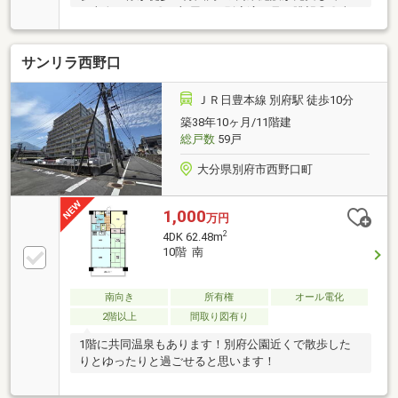
る上人エリア♪〇お部屋から別府湾も見え眺望◎〇南
向きで日当り良好♪
サンリラ西野口
ＪＲ日豊本線 別府駅 徒歩10分
築38年10ヶ月/11階建
総戸数
59戸
大分県別府市西野口町
1,000
万円
2
4DK 62.48m
10階 南
南向き
所有権
オール電化
2階以上
間取り図有り
1階に共同温泉もあります！別府公園近くで散歩した
りとゆったりと過ごせると思います！