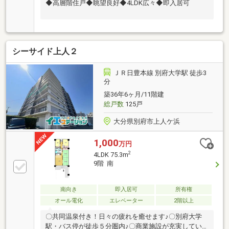
◆高層階住戸◆眺望良好◆4LDK広々◆即入居可
シーサイド上人２
ＪＲ日豊本線 別府大学駅 徒歩3
分
築36年6ヶ月/11階建
総戸数
125戸
大分県別府市上人ケ浜
1,000
万円
2
4LDK 75.3m
9階 南
南向き
即入居可
所有権
オール電化
エレベーター
2階以上
〇共同温泉付き！日々の疲れを癒せます♪〇別府大学
駅・バス停が徒歩５分圏内♪〇商業施設が充実してい