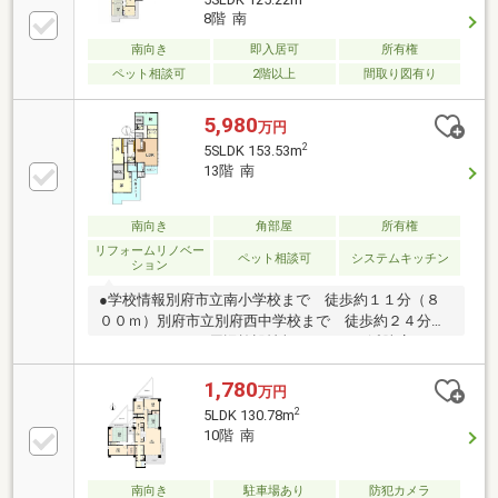
8階 南
南向き
即入居可
所有権
ペット相談可
2階以上
間取り図有り
5,980
万円
2
5SLDK 153.53m
13階 南
南向き
角部屋
所有権
リフォームリノベー
ペット相談可
システムキッチン
ション
●学校情報別府市立南小学校まで 徒歩約１１分（８
００ｍ）別府市立別府西中学校まで 徒歩約２４分
（１．９ｋｍ）●周辺施設情報マルショク浜脇店ま
で 徒歩約４分（３００ｍ）ファミリーマート別府浜
町店まで 徒歩約５分（４００ｍ）●ハザードマップ
1,780
万円
情報当物件は洪水ハザードマップにおいて、０．５ｍ
2
5LDK 130.78m
未満の浸水想定区域と家屋倒壊等氾濫想定区域に含ま
10階 南
れています。＼メールで新着物件をお届け！／不動産
売買は『株式会社いふう』にお任せ！土日祝日も営業
中！
南向き
駐車場あり
防犯カメラ