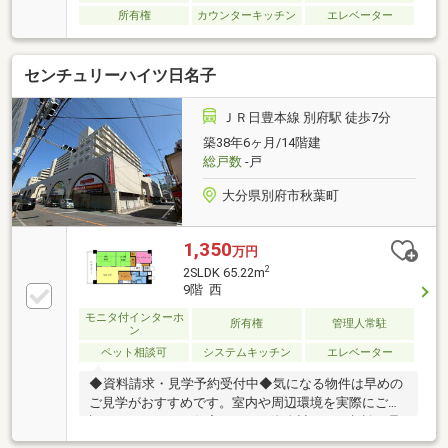
所有権
カウンターキッチン
エレベーター
センチュリーハイツ日名子
ＪＲ日豊本線 別府駅 徒歩7分
築38年6ヶ月/14階建
総戸数
-戸
大分県別府市秋葉町
1,350
万円
2
2SLDK 65.22m
9階 西
モニタ付インターホ
所有権
管理人常駐
ン
ペット相談可
システムキッチン
エレベーター
◆資料請求・見学予約受付中◆気になる物件は早めの
ご見学がおすすめです。室内や周辺環境を実際にご確
認いただけます。住宅ローンや資金計画のご相談も承
ります。◎資料請求は24時間受付中！お気軽にお問い