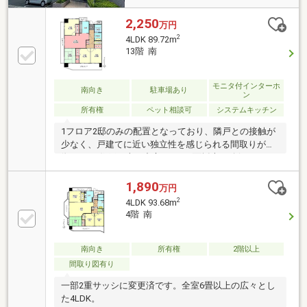
2,250
万円
2
4LDK 89.72m
13階 南
モニタ付インターホ
南向き
駐車場あり
ン
所有権
ペット相談可
システムキッチン
1フロア2邸のみの配置となっており、隣戸との接触が
少なく、戸建てに近い独立性を感じられる間取りが特
徴です。 住戸は南を中心とした3面採光を確保してお
り、室内には自然光が入りやすく、明るく快適な居住
空間となっています。 風通しも確保しやすい設計で、
1,890
万円
日常の暮らしを心地よく過ごせる住まいです。 石垣東
2
4LDK 93.68m
エリアは生活利便施設も多く、日々の買い物や外出に
4階 南
も便利な住環境です。 戸建てのような独立性と、マン
ションならではの利便性を兼ね備えた住戸をぜひご検
討ください。
南向き
所有権
2階以上
間取り図有り
一部2重サッシに変更済です。全室6畳以上の広々とし
た4LDK。