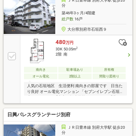
ＪＲ日豊本線 別府大学駅 徒歩20
間365日コールセンター対応！30分以内の一次応急処
分
置を無料にて行います。※対象期間：物件引き渡し日
築46年3ヶ月/4階建
から1年後の月末まで※対象者・対象設備・その他諸条
総戸数
16戸
件あり
大分県別府市石垣西９
480
万円
2
3DK 50.05m
2階 南
南向き
駐車場あり
所有権
オール電化
2階以上
間取り図有り
人気の石垣地区 生活便利 南向きの部屋です 日当た
り良好 オール電化マンション 「セブンイレブン石垣西
店」まで200ｍ 「市立石垣小学校」まで350ｍ 「北石
垣公園」まで530ｍ
日興パレスグランテージ別府
ＪＲ日豊本線 別府大学駅 徒歩20
分