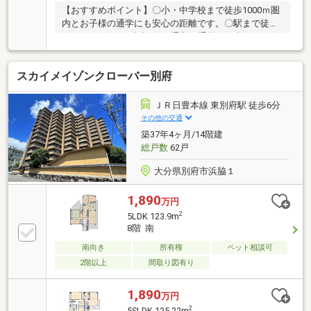
【おすすめポイント】〇小・中学校まで徒歩1000ｍ圏
内とお子様の通学にも安心の距離です。〇駅まで徒歩
3分、バス停まで徒歩2分と通勤・通学に便利です。〇
駐車場1台引継ぎ可能です。〇全居室収納の2LDKの間
取りです。【周辺環境】〇セブンイレブン別府田の湯
スカイメイゾンクローバー別府
町店まで徒歩2分(約140ｍ)〇大分銀行別府駅出張所ま
で徒歩3分(約180ｍ)〇ローソン別府上田の湯店まで徒
歩3分(約230ｍ)〇別府駅市場まで徒歩4分(約300ｍ)物
ＪＲ日豊本線 東別府駅 徒歩6分
件情報を知りたい方は、【資料請求・お問合せ】をク
その他の交通
リック◎内覧希望の方やローンの相談をしたい方は、
築37年4ヶ月/14階建
【来店して相談する】をクリック◎
総戸数
62戸
大分県別府市浜脇１
1,890
万円
2
5LDK 123.9m
8階 南
南向き
所有権
ペット相談可
2階以上
間取り図有り
1,890
万円
2
5SLDK 125.22m