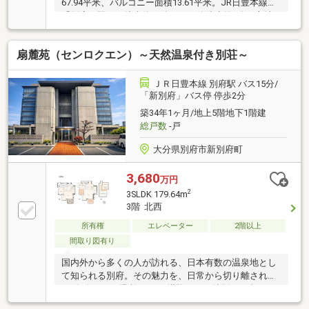
67.94平米、バルコニー面積13.61平米。JR日豊本線
「別府」駅まで徒歩約16分、バス停徒歩約4分の立地
です。
扇麓苑（センロクエン）～天然温泉付き別荘～
ＪＲ日豊本線 別府駅 バス15分/
「新別府」バス停 停歩2分
築34年1ヶ月/地上5階地下1階建
総戸数
-戸
大分県別府市新別府町
3,680
万円
2
3SLDK 179.64m
3階 北西
所有権
エレベーター
2階以上
間取り図有り
国内外から多くの人が訪れる、日本有数の温泉地とし
て知られる別府。その魅力を、日常から切り離され
た“自分だけの場所”として堪能できる特別な一邸で
す。別府湾から別府の山々までを見渡す圧倒的なパノ