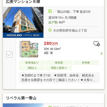
広美マンションＢ棟
-「扇山23組」下車 徒歩2分
築52年10ヶ月/5階建
総戸数
40戸
大分県別府市扇山３丁目
280
万円
2
3DK 46.54m
4階 東
駐車場あり
角部屋
所有権
2階以上
間取り図有り
★別府ICまで車で1分 ★別府湾、由布岳、鶴見岳を
見渡せる眺望をその目でご確認ください！★火祭り、
花火等がお部屋からご鑑賞いただけます！空家につ
き、いつでも内覧可能！
リベラル第一青山