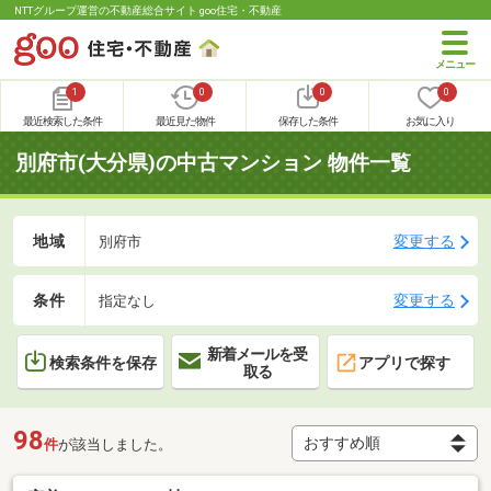
NTTグループ運営の不動産総合サイト goo住宅・不動産
1
0
0
0
最近検索した条件
最近見た物件
保存した条件
お気に入り
別府市(大分県)の中古マンション 物件一覧
地域
変更する
別府市
条件
変更する
指定なし
新着メールを受
検索条件を保存
アプリで探す
取る
98
件
が該当しました。