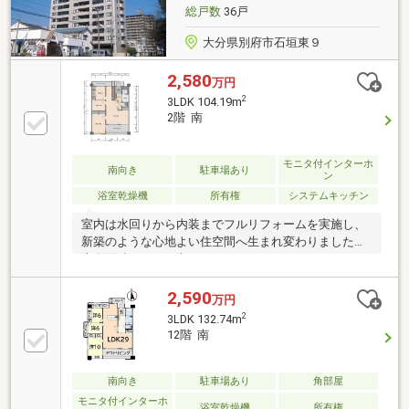
総戸数
36戸
大分県別府市石垣東９
2,580
万円
2
3LDK 104.19m
2階 南
モニタ付インターホ
南向き
駐車場あり
ン
浴室乾燥機
所有権
システムキッチン
室内は水回りから内装までフルリフォームを実施し、
新築のような心地よい住空間へ生まれ変わりました。
専有面積104.19平米のゆとりある3LDKは、4LDKから
変更した開放的な間取りが魅力。IH3口コンロ・食器洗
い乾燥機付きシステムキッチンや浴室乾燥機、エアコ
2,590
万円
ン4台を備え、快適な暮らしをサポートします。2階住
2
3LDK 132.74m
戸ですが下階は駐車場のため、足音を気にせず暮らし
12階 南
やすい点も魅力です。ご家族でのびのび暮らしたい方
や在宅ワークにもおすすめです。
南向き
駐車場あり
角部屋
モニタ付インターホ
浴室乾燥機
所有権