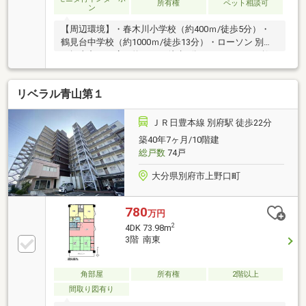
所有権
ペット相談可
ン
【周辺環境】・春木川小学校（約400ｍ/徒歩5分）・
鶴見台中学校（約1000ｍ/徒歩13分）・ローソン 別府
石垣東九丁目店（約100ｍ/徒歩2分）・マルショク鶴
高通り店（約700ｍ/徒歩9分）
リベラル青山第１
ＪＲ日豊本線 別府駅 徒歩22分
築40年7ヶ月/10階建
総戸数
74戸
大分県別府市上野口町
780
万円
2
4DK 73.98m
3階 南東
角部屋
所有権
2階以上
間取り図有り