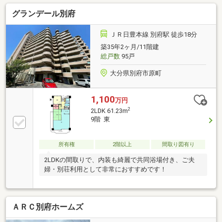
ラマビューは、まさに唯一無二。人気の観光エリア・
グランデール別府
鉄輪にもほど近く、滞在拠点としての利便性も魅力の
一つ。マンションでありながらメゾネットタイプの3
階建て構造を採用し、部屋数の多さとゆとりある空間
ＪＲ日豊本線 別府駅 徒歩18分
設計は、家族やゲストを迎える別荘として快適な時間
築35年2ヶ月/11階建
を演出します。「泊まる」ではなく「所有する」こと
総戸数
95戸
でしか味わえない、特別な時間。ここは、訪れるたび
に心を整え、日常から解き放ってくれる唯一無二の温
大分県別府市原町
泉別荘です。
1,100
万円
2
2LDK 61.23m
9階 東
所有権
2階以上
間取り図有り
2LDKの間取りで、内装も綺麗で共同浴場付き、ご夫
婦・別荘利用として非常におすすめです！
ＡＲＣ別府ホームズ