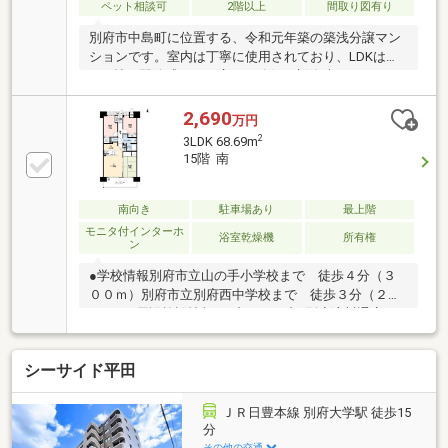
ペット相談可
2階以上
間取り図有り
別府市中島町に位置する、令和元年築の築浅分譲マン
ションです。室内は丁寧に使用されており、LDKは約
20.4帖と開放感のある広さを確保。新築時は3LDKでし
たが、現在は2LDKへ間取り変更されており、リビング
をゆったり使いたい方や、ご夫婦・少人数世帯にもお
2,690
万円
すすめの住空間となっています。 ペット飼育が可能
2
3LDK 68.69m
（条件あり）で、大切なご家族の一員と一緒に暮らせ
15階 南
る点も魅力。全世帯分の平置き駐車場が確保されてお
り、日常の車利用もスムーズです。別府駅まで徒歩圏
内、バス停も徒歩1分と交通アクセスも良好。生活利
南向き
駐車場あり
最上階
便施設が身近にそろったエリアで、快適なマンション
モニタ付インターホ
浴室乾燥機
所有権
ン
ライフをお考えの方にぜひご検討いただきたい物件で
す。
●学校情報別府市立山の手小学校まで 徒歩４分（３
００ｍ）別府市立別府西中学校まで 徒歩３分（２１
０ｍ）●周辺施設情報セブンイレブン別府流川通店ま
で 徒歩３分（１８０ｍ）ドラッグセイムス別府流川
通店まで 徒歩２分（１００ｍ）
シーサイド平田
ＪＲ日豊本線 別府大学駅 徒歩15
分
その他の交通