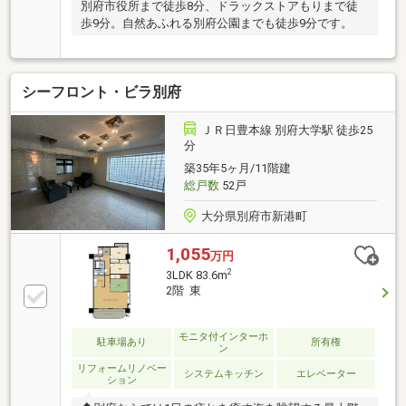
別府市役所まで徒歩8分、ドラックストアもりまで徒
歩9分。自然あふれる別府公園までも徒歩9分です。
シーフロント・ビラ別府
ＪＲ日豊本線 別府大学駅 徒歩25
分
築35年5ヶ月/11階建
総戸数
52戸
大分県別府市新港町
1,055
万円
2
3LDK 83.6m
2階 東
モニタ付インターホ
駐車場あり
所有権
ン
リフォームリノベー
システムキッチン
エレベーター
ション