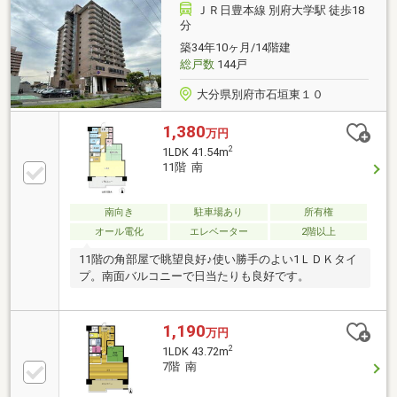
ＪＲ日豊本線 別府大学駅 徒歩18
分
築34年10ヶ月/14階建
総戸数
144戸
大分県別府市石垣東１０
1,380
万円
2
1LDK 41.54m
11階 南
南向き
駐車場あり
所有権
オール電化
エレベーター
2階以上
11階の角部屋で眺望良好♪使い勝手のよい1ＬＤＫタイ
プ。南面バルコニーで日当たりも良好です。
1,190
万円
2
1LDK 43.72m
7階 南