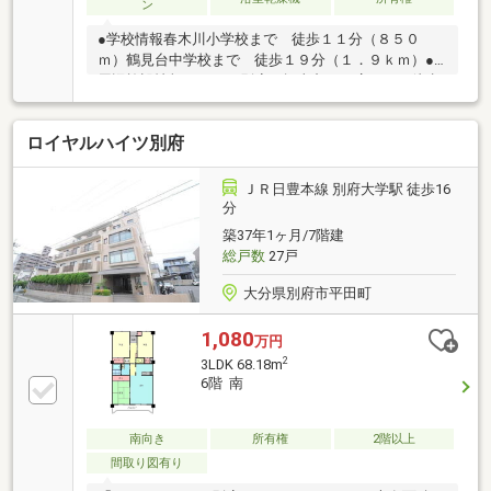
ン
●学校情報春木川小学校まで 徒歩１１分（８５０
ｍ）鶴見台中学校まで 徒歩１９分（１．９ｋｍ）●
周辺施設情報ローソン別府石垣東九丁目店まで 徒歩
４分（３００ｍ）マルショク鶴高通り店まで 徒歩１
０分（７５０ｍ）●ハザードマップ情報本物件はハザ
ロイヤルハイツ別府
ードマップによる浸水想定区域には指定されていませ
んが、指定されていない区域においても浸水が発生す
る場合があります。＼土日祝日も営業中！／＜メール
ＪＲ日豊本線 別府大学駅 徒歩16
登録で優先的に新着物件配信可能です！＞株式会社い
分
ふう〒８７０－００４４ 大分市舞鶴町１－３－３０
築37年1ヶ月/7階建
ＴＥＬ：０９７－５３３－２０２２ ＦＡＸ：０９７
総戸数
27戸
－５２９－７１６０
大分県別府市平田町
1,080
万円
2
3LDK 68.18m
6階 南
南向き
所有権
2階以上
間取り図有り