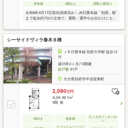
所有権
2階以上
間取り図有り
令和8年4月17日室内清掃済み！JR日豊本線「別府」駅
まで徒歩約7分の立地で、通勤・通学やお出かけにも
利用しやすい環境です。専有面積85.09平米の4LDK
で、ご家族での居住にも対応しやすい間取り。
シーサイドヴィラ春木Ｂ棟
ＪＲ日豊本線 別府大学駅 徒歩12
分
築35年2ヶ月/15階建
総戸数
91戸
大分県別府市中須賀東町
2,080
万円
2
3LDK 98.1m
9階 南
モニタ付インターホ
南向き
角部屋
ン
リフォームリノベー