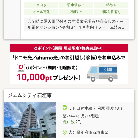
南向き
駐車場あり
所有権
オール電化
2階以上
間取り図有り
〇３階に露天風呂付き共同温泉浴場有り◎安心のオー
ル電化マンション○令和８年４月室内リフォーム済み
（クロス・畳・フローリング張替、電気→ＩＨコンロ
交換）⇒北石垣公園まで徒歩約１分、ローソンまで徒
歩約４分
ジェムシティ石垣東
ＪＲ日豊本線 別府駅 徒歩18分
築25年9ヶ月/15階建
総戸数
27戸
大分県別府市石垣東２