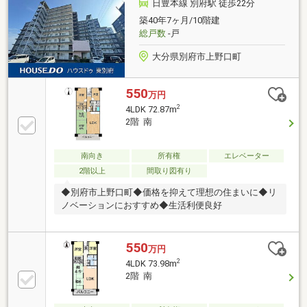
日豊本線 別府駅 徒歩22分
築40年7ヶ月/10階建
総戸数
-戸
大分県別府市上野口町
550
万円
2
4LDK 72.87m
2階 南
南向き
所有権
エレベーター
2階以上
間取り図有り
◆別府市上野口町◆価格を抑えて理想の住まいに◆リ
ノベーションにおすすめ◆生活利便良好
550
万円
2
4LDK 73.98m
2階 南