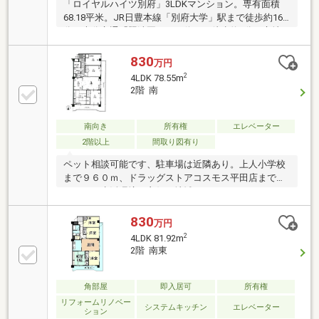
「ロイヤルハイツ別府」3LDKマンション。専有面積
68.18平米。JR日豊本線「別府大学」駅まで徒歩約16
分、大分交通「照波園」バス停まで徒歩約3分の立地
です。
830
万円
2
4LDK 78.55m
2階 南
南向き
所有権
エレベーター
2階以上
間取り図有り
ペット相談可能です、駐車場は近隣あり。上人小学校
まで９６０ｍ、ドラッグストアコスモス平田店まで３
６０ｍと生活環境も良好な地域です
830
万円
2
4LDK 81.92m
2階 南東
角部屋
即入居可
所有権
リフォームリノベー
システムキッチン
エレベーター
ション