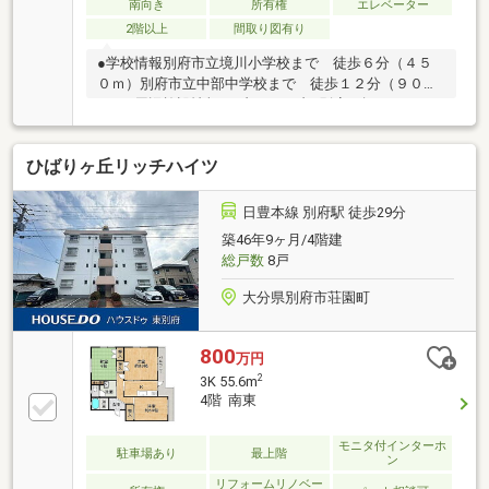
南向き
所有権
エレベーター
2階以上
間取り図有り
●学校情報別府市立境川小学校まで 徒歩６分（４５
０ｍ）別府市立中部中学校まで 徒歩１２分（９００
ｍ）●周辺施設情報セブンイレブン別府石垣西３丁目
店まで 徒歩１０分（８００ｍ）アテオ南石垣店ま
で 徒歩１２分（９００ｍ）●ハザードマップ情報本
ひばりヶ丘リッチハイツ
物件はハザードマップによる浸水想定区域には指定さ
れていませんが、指定されていない区域においても浸
水が発生する場合があります。●現状駐車場の契約は
日豊本線 別府駅 徒歩29分
ございませんが、敷地内の駐車場は１台月額３０００
築46年9ヶ月/4階建
円で、空き待ちの状態です＼土日祝日も営業中！／＜
総戸数
8戸
メール登録で優先的に新着物件配信可能です！＞株式
会社いふう〒８７０－００４４ 大分市舞鶴町
大分県別府市荘園町
800
万円
2
3K 55.6m
4階 南東
モニタ付インターホ
駐車場あり
最上階
ン
リフォームリノベー