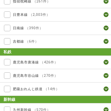
指宿枕崎線
（261件）
日豊本線
（2,003件）
日南線
（390件）
吉都線
（6件）
私鉄
鹿児島市唐湊線
（426件）
鹿児島市谷山線
（270件）
肥薩おれんじ鉄道
（14件）
新幹線
九州新幹線
（570件）