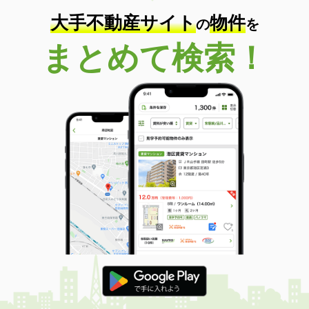
大手不動産サイト
物件
の
を
まとめて検索！