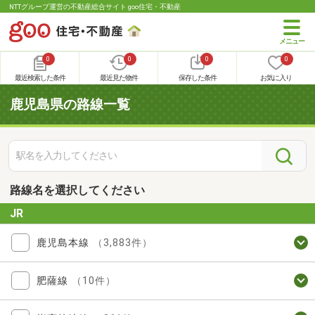
NTTグループ運営の不動産総合サイト goo住宅・不動産
0
0
0
0
最近検索した条件
最近見た物件
保存した条件
お気に入り
鹿児島県の路線一覧
路線名を選択してください
JR
鹿児島本線
（3,883件）
肥薩線
（10件）