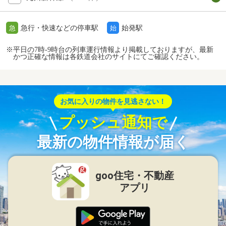
急行・快速などの停車駅
始発駅
急
始
※平日の7時-9時台の列車運行情報より掲載しておりますが、最新
かつ正確な情報は各鉄道会社のサイトにてご確認ください。
お気に入りの物件を見逃さない！
プッシュ通知で
最新の物件情報が届く
goo住宅・不動産
アプリ