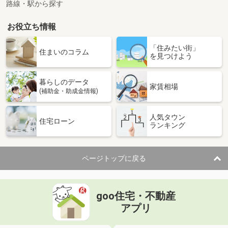
路線・駅から探す
お役立ち情報
「住みたい街」
住まいのコラム
を見つけよう
暮らしのデータ
家賃相場
(補助金・助成金情報)
人気タウン
住宅ローン
ランキング
ページトップに戻る
goo住宅・不動産
アプリ