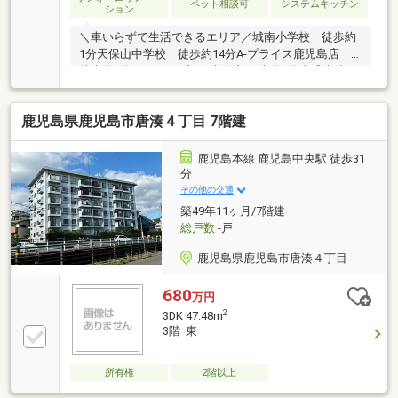
ペット相談可
システムキッチン
ション
＼車いらずで生活できるエリア／城南小学校 徒歩約
1分天保山中学校 徒歩約14分A-プライス鹿児島店
徒歩約1分アクロスプラザ与次郎 車約6分米盛病院
車約5分独立トイレにリフォーム可能です～支払い例
～月々約10 046円詳細…地方銀行・変動金利1.1％・40
鹿児島県鹿児島市唐湊４丁目 7階建
年間・ボーナス無しの場合※別途経費は必要です(^^♪詳
細についてはお気軽にお問い合わせください。平坦地
希望の方、内覧希望の方はまずはご連絡ください。早
鹿児島本線 鹿児島中央駅 徒歩31
急に対応させていただきます。
分
その他の交通
築49年11ヶ月/7階建
総戸数
-戸
鹿児島県鹿児島市唐湊４丁目
680
万円
2
3DK 47.48m
3階 東
所有権
2階以上