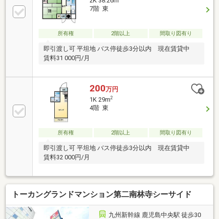
2K 38.26m
7階 東
所有権
2階以上
間取り図有り
即引渡し可 平坦地 バス停徒歩3分以内 現在賃貸中
賃料31 000円/月
200
万円
2
1K 29m
4階 東
所有権
2階以上
間取り図有り
即引渡し可 平坦地 バス停徒歩3分以内 現在賃貸中
賃料32 000円/月
トーカングランドマンション第二南林寺シーサイド
九州新幹線 鹿児島中央駅 徒歩30