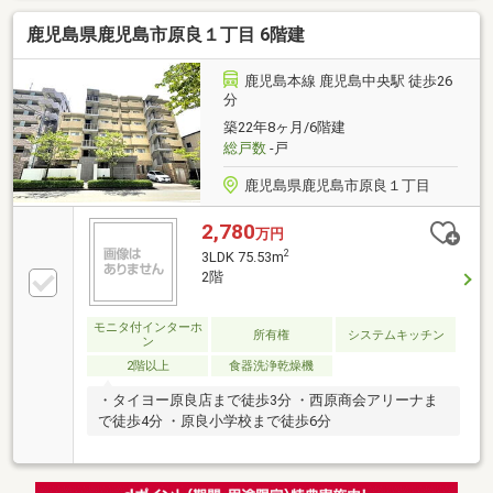
鹿児島県鹿児島市原良１丁目 6階建
鹿児島本線 鹿児島中央駅 徒歩26
分
築22年8ヶ月/6階建
総戸数
-戸
鹿児島県鹿児島市原良１丁目
2,780
万円
2
3LDK 75.53m
2階
モニタ付インターホ
所有権
システムキッチン
ン
2階以上
食器洗浄乾燥機
・タイヨー原良店まで徒歩3分 ・西原商会アリーナま
で徒歩4分 ・原良小学校まで徒歩6分