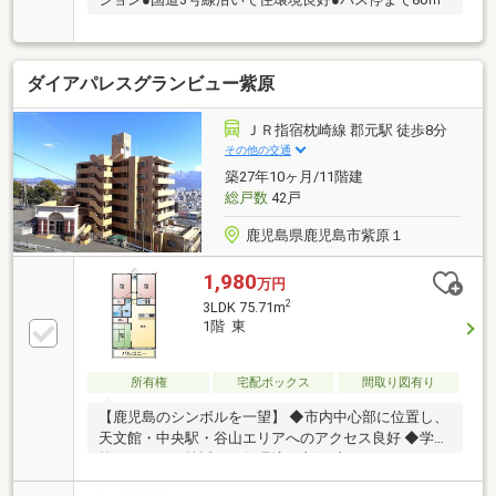
ダイアパレスグランビュー紫原
ＪＲ指宿枕崎線 郡元駅 徒歩8分
その他の交通
築27年10ヶ月/11階建
総戸数
42戸
鹿児島県鹿児島市紫原１
1,980
万円
2
3LDK 75.71m
1階 東
所有権
宅配ボックス
間取り図有り
【鹿児島のシンボルを一望】 ◆市内中心部に位置し、
天文館・中央駅・谷山エリアへのアクセス良好 ◆学
校、スーパー等近くで住環境も良好 ◆トランクルーム
付きで収納豊富