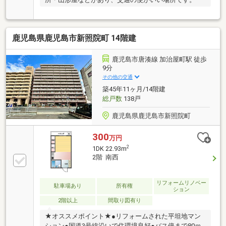
鹿児島県鹿児島市新照院町 14階建
鹿児島市唐湊線 加治屋町駅 徒歩
9分
その他の交通
築45年11ヶ月/14階建
総戸数
138戸
鹿児島県鹿児島市新照院町
300
万円
2
1DK 22.93m
2階 南西
リフォームリノベー
駐車場あり
所有権
ション
2階以上
間取り図有り
★オススメポイント★●リフォームされた平坦地マン
ション●国道3号線沿いで住環境良好●バス停まで80ｍ