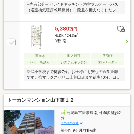
―専有部分―・ワイドキッチン・浴室フルオートバス
（浴室換気暖房乾燥機付）・段差を極力なくしたフル
フラット設計・カラーモニター付きインターホン・断
熱性を高めた複層ガラスを採用・ペット飼育可（飼育
細則有）－共用部－・24時間受取可能な宅配ボック
5,380
万円
ス・24時間利用可能なゴミステーション・クリーニン
2
4LDK 124.3m
グ取次など多彩なコンシェルジュサービス（一部有
3階 南
償）・非接触キー対応オートロックシステム
南向き
即入居可
所有権
ペット相談可
システムキッチン
エレベーター
◎武小学校まで徒歩7分。お子様にも安心の通学距離
です。◎マックスバリュ上荒田店まで徒歩10分。日々
のお買い物にも困らない、利便性の高い好立地です。
トーカンマンション山下第１２
鹿児島市唐湊線 朝日通駅 徒歩2
分
その他の交通
築44年9ヶ月/11階建