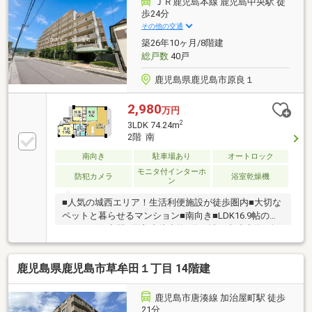
ＪＲ鹿児島本線 鹿児島中央駅 徒
歩24分
その他の交通
築26年10ヶ月/8階建
総戸数
40戸
鹿児島県鹿児島市原良１
2,980
万円
2
3LDK 74.24m
2階 南
南向き
駐車場あり
オートロック
モニタ付インターホ
防犯カメラ
浴室乾燥機
ン
■人気の城西エリア！生活利便施設が徒歩圏内■大切な
ペットと暮らせるマンション■南向き■LDK16.9帖のゆ
とりある住空間■原良小徒歩約3分・城西中徒歩約5分
で子育て世帯にもおすすめ■平面駐車場確保
鹿児島県鹿児島市草牟田１丁目 14階建
鹿児島市唐湊線 加治屋町駅 徒歩
21分