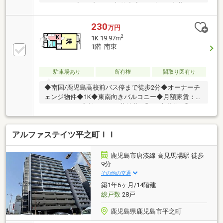
24、400円◆サブリース契約中◆2024年2月内装リフ
ォームしています
230
万円
2
1K 19.97m
1階 南東
駐車場あり
所有権
間取り図有り
◆南国/鹿児島高校前バス停まで徒歩2分◆オーナーチ
ェンジ物件◆1K◆東南向きバルコニー◆月額家賃：
35、000円（家賃2.9万円+共益費4千円+水道代2千円）
アルファステイツ平之町ＩＩ
鹿児島市唐湊線 高見馬場駅 徒歩
9分
その他の交通
築1年6ヶ月/14階建
総戸数
28戸
鹿児島県鹿児島市平之町