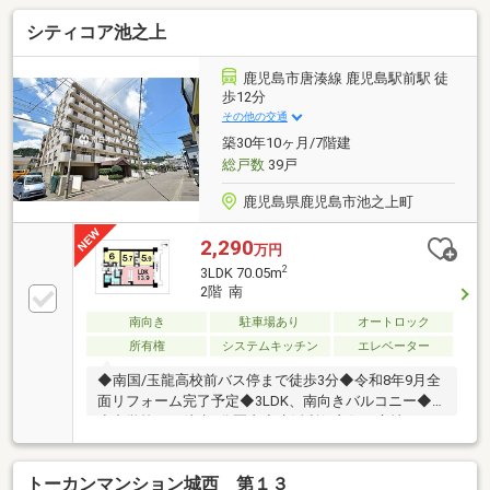
シティコア池之上
鹿児島市唐湊線 鹿児島駅前駅 徒
歩12分
その他の交通
築30年10ヶ月/7階建
総戸数
39戸
鹿児島県鹿児島市池之上町
2,290
万円
2
3LDK 70.05m
2階 南
南向き
駐車場あり
オートロック
所有権
システムキッチン
エレベーター
◆南国/玉龍高校前バス停まで徒歩3分◆令和8年9月全
面リフォーム完了予定◆3LDK、南向きバルコニー◆
小中学校まで徒歩7分圏内◆生活利便良好な立地です
トーカンマンション城西 第１３