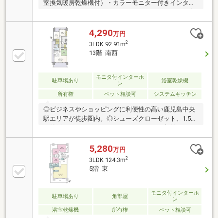
室換気暖房乾燥機付）・カラーモニター付きインター
ホン・断熱性を高めた複層ガラスを採用・ペット飼育
可（飼育細則有）－共用部－・24時間受取可能な宅配
ボックス・24時間利用可能なゴミステーション・クリ
4,290
万円
ーニング取次など多彩なコンシェルジュサービス（一
2
3LDK 92.91m
部有償）・非接触キー対応オートロックシステム
13階 南西
モニタ付インターホ
駐車場あり
浴室乾燥機
ン
所有権
ペット相談可
システムキッチン
◎ビジネスやショッピングに利便性の高い鹿児島中央
駅エリアが徒歩圏内。◎シューズクローゼット、1.5帖
の納戸、ウォークインクローゼットがあり収納スペー
スが多く大変便利。◎スタディルームやフィットネス
ルームなど居住者専用の11のパブリックスペースがあ
5,280
万円
ります。◎ペット飼育可能。大切なペットと一緒に暮
2
3LDK 124.3m
らせます。
5階 東
モニタ付インターホ
駐車場あり
角部屋
ン
浴室乾燥機
所有権
ペット相談可