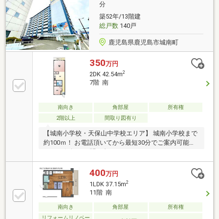
分
築52年/13階建
総戸数
140戸
鹿児島県鹿児島市城南町
350
万円
2
2DK 42.54m
7階 南
南向き
角部屋
所有権
2階以上
間取り図有り
【城南小学校・天保山中学校エリア】 城南小学校まで
約100ｍ！ お電話頂いてから最短30分でご案内可能で
す！ お気軽にお問い合わせください。
400
万円
2
1LDK 37.15m
11階 南
南向き
角部屋
所有権
リフォームリノベー