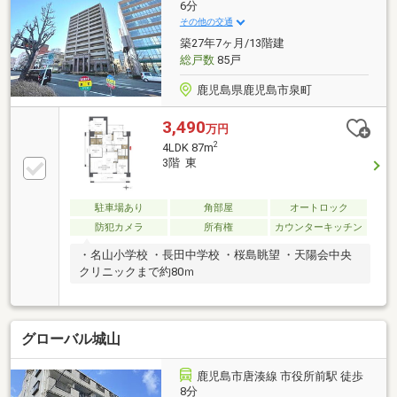
6分
その他の交通
築27年7ヶ月/13階建
総戸数
85戸
鹿児島県鹿児島市泉町
3,490
万円
2
4LDK 87m
3階 東
駐車場あり
角部屋
オートロック
防犯カメラ
所有権
カウンターキッチン
・名山小学校 ・長田中学校 ・桜島眺望 ・天陽会中央
クリニックまで約80ｍ
グローバル城山
鹿児島市唐湊線 市役所前駅 徒歩
8分