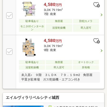
4,580
万円
2
3LDK 79.19m
7階 南東
駐車場あり
角部屋
防犯カメラ
モニタ付インターホ
浴室乾燥機
即入居可
ン
4,580
万円
2
3LDK 79.19m
9階 南東
駐車場あり
角部屋
オートロック
浴室乾燥機
即入居可
所有権
未入居♪ ９階 ３ＬＤＫ ７９．１９m2 角部屋
平置き駐車場 ガス乾燥機・エアコン付き
エイルヴィラリベルシティ城西