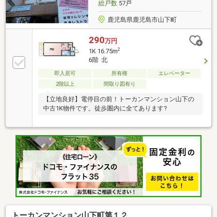
総戸数
57戸
鹿児島県鹿児島市山下町
290
万円
2
1K 16.75m
6階 北
即入居可
所有権
エレベーター
2階以上
間取り図有り
【立地良好】電停目の前！トーカンマンション山下の
中古1K物件です。徒歩圏内に全てあります?
トーカンマンション山下町第１２