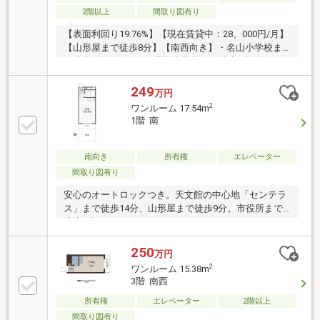
2階以上
間取り図有り
【表面利回り19.76%】【現在賃貸中：28、000円/月】
【山形屋まで徒歩8分】【南西向き】・名山小学校ま
で徒歩5分(約400m)・長田中学校まで徒歩9分(約700m)
249
万円
2
ワンルーム 17.54m
1階 南
南向き
所有権
エレベーター
間取り図有り
安心のオートロックつき。天文館の中心地「センテラ
ス」まで徒歩14分、山形屋まで徒歩9分。市役所まで
徒歩5分
250
万円
2
ワンルーム 15.38m
3階 南西
所有権
エレベーター
2階以上
間取り図有り