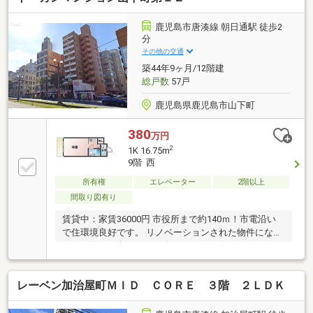
鹿児島市唐湊線 朝日通駅 徒歩2
分
その他の交通
築44年9ヶ月/12階建
総戸数
57戸
鹿児島県鹿児島市山下町
380
万円
2
1K 16.75m
9階 西
所有権
エレベーター
2階以上
間取り図有り
賃貸中：家賃36000円 市役所まで約140ｍ！市電沿い
で住環境良好です。 リノベーションされた物件になり
ます。 住まい探しは三ツ矢ホームにお任せください。
レーベン加治屋町ＭＩＤ ＣＯＲＥ ３階 ２ＬＤＫ