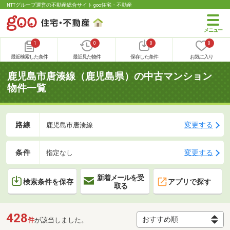
NTTグループ運営の不動産総合サイト goo住宅・不動産
1
0
0
0
最近検索した条件
最近見た物件
保存した条件
お気に入り
鹿児島市唐湊線（鹿児島県）の中古マンション
物件一覧
路線
変更する
鹿児島市唐湊線
条件
変更する
指定なし
新着メールを受
検索条件を保存
アプリで探す
取る
428
件
が該当しました。