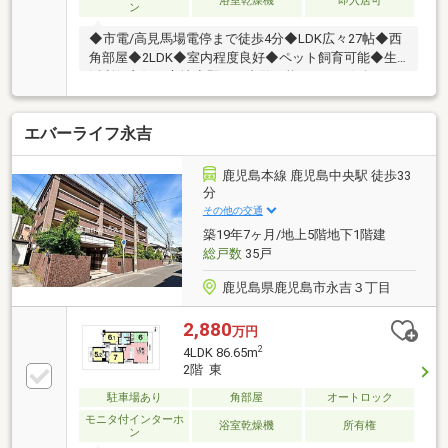
浴室乾燥機
即入居可
ン
◆市電/高見馬場電停まで徒歩4分◆LDK広々27帖◆西
角部屋◆2LDK◆室内程度良好◆ペット飼育可能◆生
活利便良好な立地◆即日ご内覧可能です！お気軽にお
問い合わせください♪
エバーライフ永吉
鹿児島本線 鹿児島中央駅 徒歩33
分
その他の交通
築19年7ヶ月/地上5階地下1階建
総戸数
35戸
鹿児島県鹿児島市永吉３丁目
2,880
万円
2
4LDK 86.65m
2階 東
駐車場あり
角部屋
オートロック
モニタ付インターホ
浴室乾燥機
所有権
ン