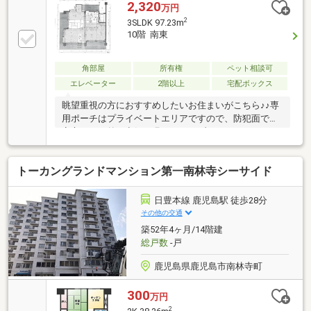
2,320
万円
2
3SLDK 97.23m
10階 南東
角部屋
所有権
ペット相談可
エレベーター
2階以上
宅配ボックス
眺望重視の方におすすめしたいお住まいがこちら♪♪専
用ポーチはプライベートエリアですので、防犯面でも
安心です。外の空気を吸いながらブレイクタイムな
ど、楽しみのある広々した2面バルコニー♪ゆったりと
くつろげるリビング横の和室があります。全居室エア
トーカングランドマンション第一南林寺シーサイド
コン完備♪スーパーまで徒歩9分、紫原小学校まで徒歩
10分の立地です。おすすめポイント満載のこちらをぜ
ひご検討ください☆彡お問合せお待ちしています(*^-
日豊本線 鹿児島駅 徒歩28分
^*)
その他の交通
築52年4ヶ月/14階建
総戸数
-戸
鹿児島県鹿児島市南林寺町
300
万円
2