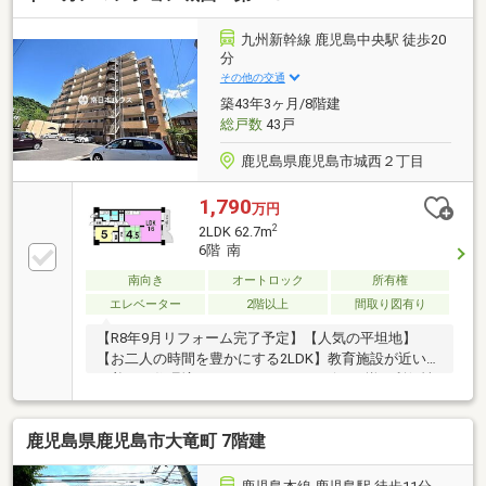
九州新幹線 鹿児島中央駅 徒歩20
分
その他の交通
築43年3ヶ月/8階建
総戸数
43戸
鹿児島県鹿児島市城西２丁目
1,790
万円
2
2LDK 62.7m
6階 南
南向き
オートロック
所有権
エレベーター
2階以上
間取り図有り
【R8年9月リフォーム完了予定】【人気の平坦地】
【お二人の時間を豊かにする2LDK】教育施設が近い落
ち着いた住環境と、スーパー・コンビニが揃う利便性
を両立した平坦地。坂道のない快適な毎日を
鹿児島県鹿児島市大竜町 7階建