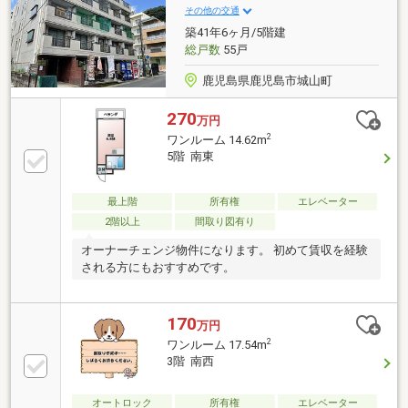
その他の交通
築41年6ヶ月/5階建
総戸数
55戸
鹿児島県鹿児島市城山町
270
万円
2
ワンルーム 14.62m
5階 南東
最上階
所有権
エレベーター
2階以上
間取り図有り
オーナーチェンジ物件になります。 初めて賃収を経験
される方にもおすすめです。
170
万円
2
ワンルーム 17.54m
3階 南西
オートロック
所有権
エレベーター