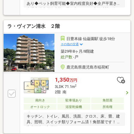
あり◆ペット飼育可能◆室内程度良好◆全戸平置き駐
車場完備◆所有者様が居住中につきご内覧希望の際は
事前にご連絡ください♪
ラ・ヴィアン清水 ２階
日豊本線 仙巌園駅 徒歩18分
その他の交通
築29年8ヶ月/8階建
総戸数
-戸
鹿児島県鹿児島市稲荷町
1,350
万円
2
3LDK 71.1m
2階 南
南向き
駐車場あり
角部屋
オートロック
浴室乾燥機
所有権
キッチン、トイレ、風呂、洗面、クロス、床、畳、建
具、照明、スイッチ類リフォーム済！角部屋です！ ※
室内写真は入居前のものになります。