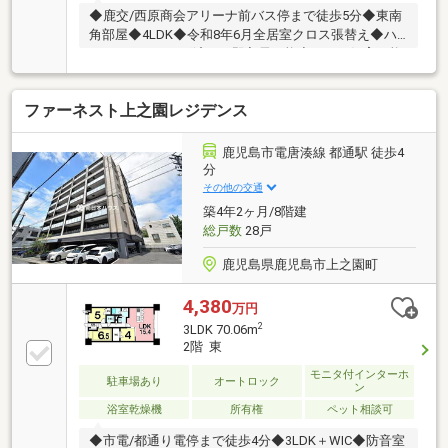
◆鹿交/西原商会アリーナ前バス停まで徒歩5分◆東南
角部屋◆4LDK◆令和8年6月全居室クロス張替え◆ハ
ウスクリーニング済みで即入居可能◆ペット飼育可能
◆即日ご内覧可能です！
ファーネスト上之園レジデンス
鹿児島市電唐湊線 都通駅 徒歩4
分
その他の交通
築4年2ヶ月/8階建
総戸数
28戸
鹿児島県鹿児島市上之園町
4,380
万円
2
3LDK 70.06m
2階 東
モニタ付インターホ
駐車場あり
オートロック
ン
浴室乾燥機
所有権
ペット相談可
◆市電/都通り電停まで徒歩4分◆3LDK＋WIC◆防音室