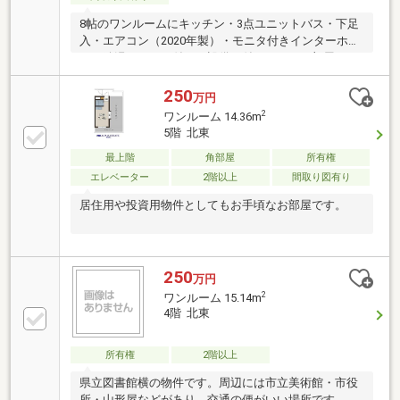
8帖のワンルームにキッチン・3点ユニットバス・下足
入・エアコン（2020年製）・モニタ付きインターホ
ン・給湯リモコン付きの設備が付いているお部屋で
す。
250
万円
2
ワンルーム 14.36m
5階 北東
最上階
角部屋
所有権
エレベーター
2階以上
間取り図有り
居住用や投資用物件としてもお手頃なお部屋です。
250
万円
2
ワンルーム 15.14m
4階 北東
所有権
2階以上
県立図書館横の物件です。周辺には市立美術館・市役
所・山形屋などがあり、交通の便がいい場所です。