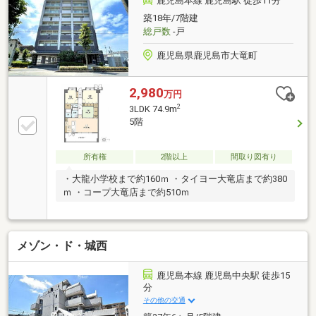
鹿児島本線 鹿児島駅 徒歩11分
築18年/7階建
総戸数
-戸
鹿児島県鹿児島市大竜町
2,980
万円
2
3LDK 74.9m
5階
所有権
2階以上
間取り図有り
・大龍小学校まで約160ｍ ・タイヨー大竜店まで約380
ｍ ・コープ大竜店まで約510ｍ
メゾン・ド・城西
鹿児島本線 鹿児島中央駅 徒歩15
分
その他の交通