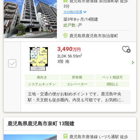
鹿児島市唐湊線 加治屋町駅 徒歩
3分
その他の交通
築3年8ヶ月/14階建
総戸数
-戸
鹿児島県鹿児島市加治屋町
3,490
万円
2
2LDK 56.55m
3階 南
南向き
所有権
ペット相談可
システムキッチン
エレベーター
2階以上
立地・交通の便がお勧めポイントです。鹿児島中央
駅・天文館も徒歩圏内。内見も可能です。お気軽にお
勧めください。
鹿児島県鹿児島市泉町 13階建
鹿児島市唐湊線 いづろ通駅 徒歩