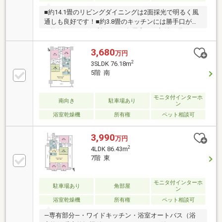
■約14.1畳のリビングダイニングは2面採光で明るく風
通しも良好です！■約3.8畳のキッチンには勝手口があ
り換気などにも便利です。■各居室には収納が備えら
れており、約1.9畳の納戸は収納力がございます。■洋
室3室が北西向きバルコニーに面しています。■ペット
3,680
万円
飼育のご相談可能(飼育細則がございます)。■マンショ
2
3SLDK 76.18m
ンの共用施設も充実しています。■現在居住中のため
5階 南
室内写真の掲載はございませんが、事前の日程調整に
よるご内見は可能です。ぜひご検討ください。
モニタ付インターホ
南向き
駐車場あり
ン
浴室乾燥機
所有権
ペット相談可
3,990
万円
2
4LDK 86.43m
7階 東
モニタ付インターホ
駐車場あり
角部屋
ン
浴室乾燥機
所有権
ペット相談可
―専有部分―・ワイドキッチン・浴室オートバス（浴