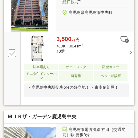
総戸数
-戸
鹿児島県鹿児島市中央町
3,500
万円
2
4LDK 100.41m
10階
駐車場あり
オートロック
防犯カメラ
モニタ付インターホ
所有権
ペット相談可
ン
・鹿児島中央駅徒歩6分の好立地！ ・東南角部屋！
ＭＪＲザ・ガーデン鹿児島中央
鹿児島市電唐湊線 神田（交通局
前）駅 徒歩8分