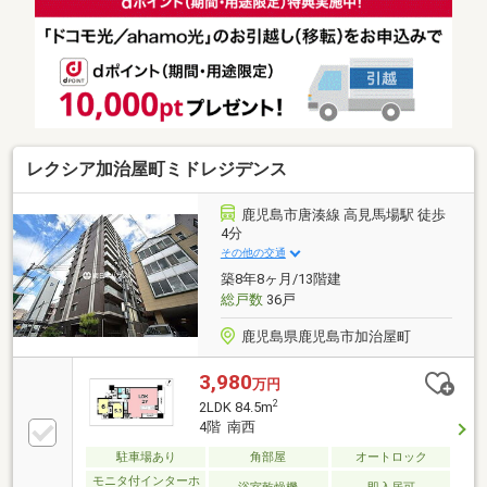
レクシア加治屋町ミドレジデンス
鹿児島市唐湊線 高見馬場駅 徒歩
4分
その他の交通
築8年8ヶ月/13階建
総戸数
36戸
鹿児島県鹿児島市加治屋町
3,980
万円
2
2LDK 84.5m
4階 南西
駐車場あり
角部屋
オートロック
モニタ付インターホ