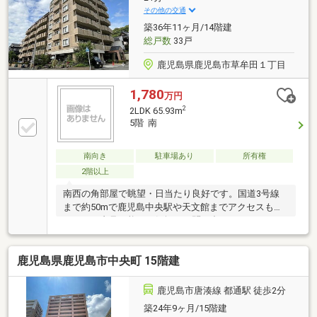
その他の交通
築36年11ヶ月/14階建
総戸数
33戸
鹿児島県鹿児島市草牟田１丁目
1,780
万円
2
2LDK 65.93m
5階 南
南向き
駐車場あり
所有権
2階以上
南西の角部屋で眺望・日当たり良好です。国道3号線
まで約50mで鹿児島中央駅や天文館までアクセスも良
いです。内見可能、お気軽にお問い合わせください。
鹿児島県鹿児島市中央町 15階建
鹿児島市唐湊線 都通駅 徒歩2分
築24年9ヶ月/15階建