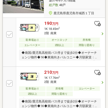
築37年6ヶ月/5階建
総戸数
48戸
鹿児島県鹿児島市城西１丁目
190
万円
2
1K 18.45m
2階 南東
駐車場あり
オートロック
所有権
エレベーター
2階以上
間取り図有り
◆南国/鹿児島高校前バス停まで徒歩2分◆オーナーチ
ェンジ物件◆1K◆東南向きバルコニー◆月額家賃：
26、300円（24、000円+水道料金2、300円）◆サブリ
ース契約中
210
万円
2
1K 17.76m
2階 南東
駐車場あり
所有権
エレベーター
2階以上
間取り図有り
◆南国/鹿児島高校前バス停まで徒歩2分◆オーナーチ
ェンジ物件◆1K◆東南向きバルコニー◆月額家賃：