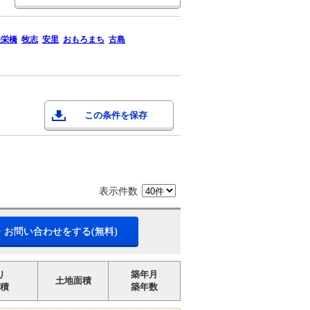
美栄橋
牧志
安里
おもろまち
古島
この条件を保存
表示件数
・お問い合わせをする(無料)
り
築年月
土地面積
積
築年数