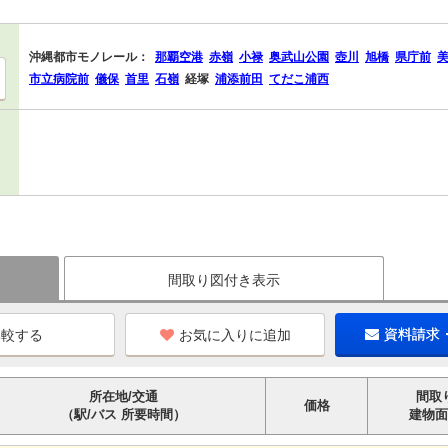
沖縄都市モノレール：
那覇空港
赤嶺
小禄
奥武山公園
壺川
旭橋
県庁前
市立病院前
儀保
首里
石嶺
経塚
浦添前田
てだこ浦西
間取り図付き表示
お気に入りに追加
資料請求
所在地/交通
間取
価格
（駅/バス 所要時間）
建物面