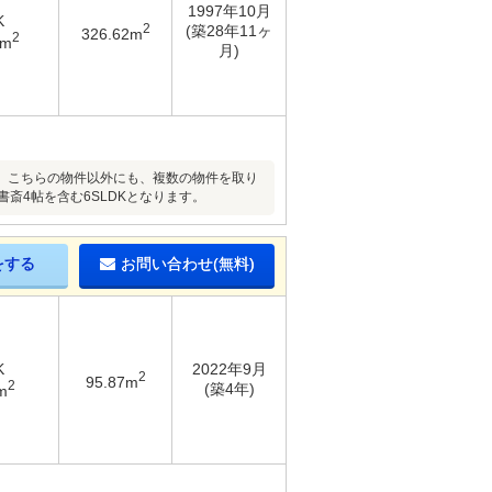
1997年10月
K
2
(築28年11ヶ
326.62m
2
6m
月)
。こちらの物件以外にも、複数の物件を取り
斎4帖を含む6SLDKとなります。
をする
お問い合わせ(無料)
K
2022年9月
2
95.87m
2
(築4年)
m