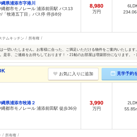
沖縄県浦添市字港川
8,980
6LD
沖縄都市モノレール 浦添前田駅 バス13
万円
234.0
分/「牧港五丁目」バス停 停歩8分
ステムキッチン
所有権
は一切いたしません。お客様に合った、ご満足いただける物件をご案内いたします
。是非、ご連絡をお待ちしております！・21帖のお部屋は増築部分になります。・書
DK
見学予約
お気に入りに追加
3,990
沖縄県浦添市牧港２
2LD
沖縄都市モノレール 浦添前田駅 徒歩36分
万円
55.85
ン
所有権