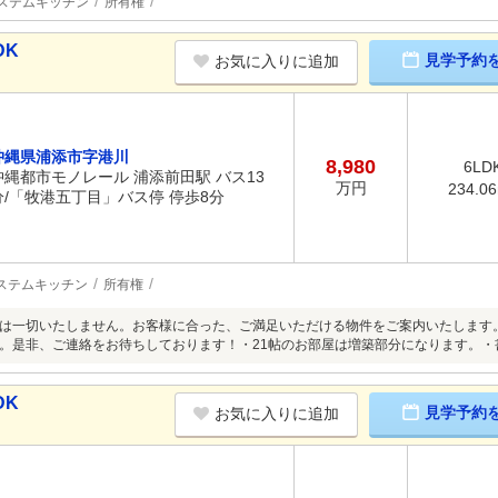
ステムキッチン
所有権
DK
見学予約
お気に入りに追加
沖縄県浦添市字港川
8,980
6LD
沖縄都市モノレール 浦添前田駅 バス13
万円
234.0
分/「牧港五丁目」バス停 停歩8分
ステムキッチン
所有権
は一切いたしません。お客様に合った、ご満足いただける物件をご案内いたします
。是非、ご連絡をお待ちしております！・21帖のお部屋は増築部分になります。・書
DK
見学予約
お気に入りに追加