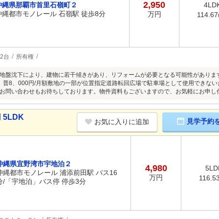
2,950
沖縄県那覇市首里石嶺町２
4LD
沖縄都市モノレール 石嶺駅 徒歩8分
万円
114.6
2台
所有権
地盤沈下により、建物に若干傾きがあり、リフォームが必要となる可能性があります
月額 普8、000円/月額敷地の一部が位置指定道路転回広場で駐車場として使用できな
お問い合わせもお待ちしております。物件資料もございますので、お気軽にお申し
5LDK
見学予約
お気に入りに追加
沖縄県宜野湾市宇地泊２
4,980
5LD
沖縄都市モノレール 浦添前田駅 バス16
万円
116.5
分/「宇地泊」バス停 停歩3分