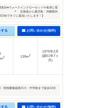
態良好●ウォークインクローゼットや各所に収
 北海道から鹿児島・沖縄県内
823k)ですぐに返信いたします！】
をする
お問い合わせ(無料)
1975年2月
K
2
(築51年7ヶ
139m
2
9m
月)
・現地要確認港川小・中学校まで徒歩10分
をする
お問い合わせ(無料)