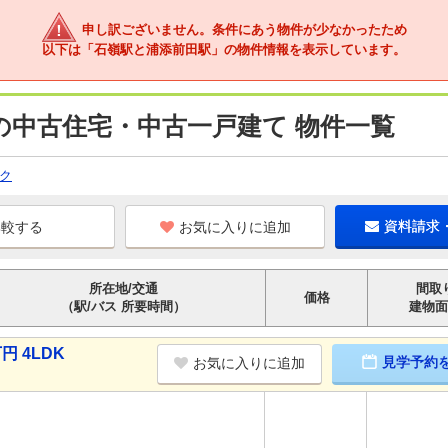
申し訳ございません。条件にあう物件が少なかったため
以下は「石嶺駅と浦添前田駅」の物件情報を表示しています。
の中古住宅・中古一戸建て 物件一覧
ク
お気に入りに追加
資料請求
所在地/交通
間取
価格
（駅/バス 所要時間）
建物面
円 4LDK
見学予約
お気に入りに追加