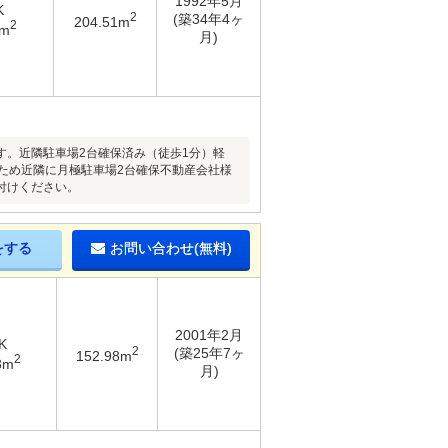
1992年5月
K
2
(築34年4ヶ
204.51m
2
7m
月)
。近隣駐車場2台確保済み（徒歩1分）軽
いため近隣に月極駐車場2台確保不動産会社様
付けください。
をする
お問い合わせ(無料)
2001年2月
K
2
(築25年7ヶ
152.98m
2
3m
月)