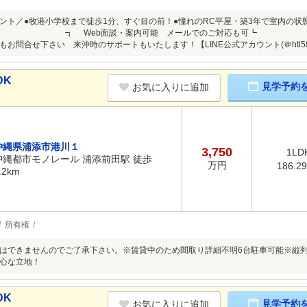
ント／●牧港小学校まで徒歩1分、すぐ目の前！●憧れのRC平屋・築3年で室内の状
 ┓ Web面談・案内可能 メールでのご対応も可┗ ┛
もお問合せ下さい 来沖時のサポートもいたします！【LINE公式アカウント(＠htl5
DK
見学予約
お気に入りに追加
沖縄県浦添市港川１
3,750
1LD
沖縄都市モノレール 浦添前田駅 徒歩
万円
186.2
.2km
所有権
はできませんのでご了承下さい。※賃貸中のため間取り詳細不明6台駐車可能※縦列
心な立地！
DK
見学予約
お気に入りに追加