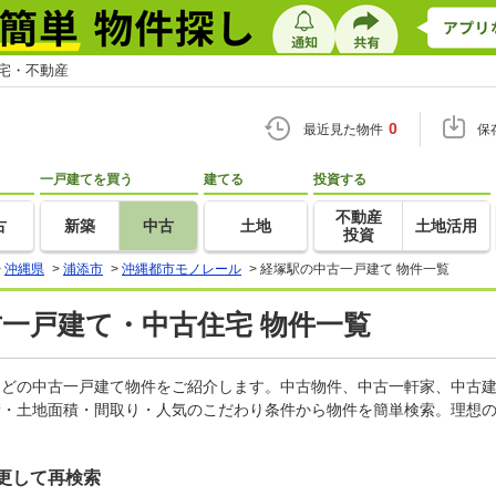
住宅・不動産
0
最近見た物件
保
一戸建てを買う
建てる
投資する
不動産
古
新築
中古
土地
土地活用
投資
>
沖縄県
>
浦添市
>
沖縄都市モノレール
>
経塚駅の中古一戸建て 物件一覧
古一戸建て・中古住宅 物件一覧
家などの中古一戸建て物件をご紹介します。中古物件、中古一軒家、中古
積・土地面積・間取り・人気のこだわり条件から物件を簡単検索。理想の
更して再検索