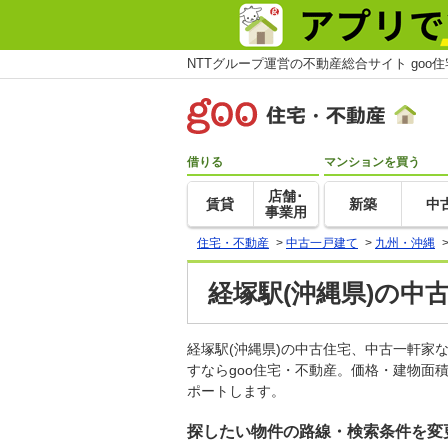
NTTグループ運営の不動産総合サイト goo
借りる
マンションを買う
店舗･
賃貸
新築
中
事業用
住宅・不動産
>
中古一戸建て
>
九州・沖縄
経塚駅(沖縄県)の中
経塚駅(沖縄県)の中古住宅、中古一軒
すならgoo住宅・不動産。価格・建物面
ポートします。
探したい物件の路線・検索条件を変