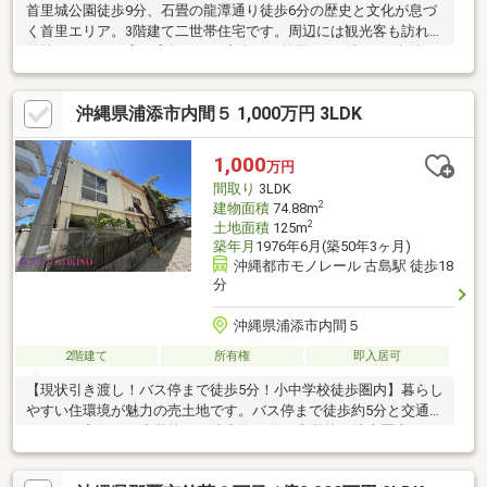
首里城公園徒歩9分、石畳の龍潭通り徒歩6分の歴史と文化が息づ
く首里エリア。3階建て二世帯住宅です。周辺には観光客も訪れる
散策ルートや工房、店舗などが点在し、首里らしい趣ある街並み
が広がります。高台で眺望も良好で、開放感のある住環境が魅
力。建物は二世帯住宅仕様となっており、プライバシーに配慮し
沖縄県浦添市内間５ 1,000万円 3LDK
た間取り構成。約29帖の広々としたLDKは家族団らんは勿論、来
客対応や事業利用にも対応できるゆとりある空間。駐車場は3～4
台可で、住居兼事務所、教室、サロン、賃貸併用など多用途に活
1,000
万円
用可。【周辺情報】・セブンイレブン 徒歩3分・コープ寒川徒歩5
間取り
3LDK
分・首里金城町石畳道 徒歩6分・儀保駅徒歩19分
2
建物面積
74.88m
2
土地面積
125m
築年月
1976年6月(築50年3ヶ月)
沖縄都市モノレール 古島駅 徒歩18
分
沖縄県浦添市内間５
2階建て
所有権
即入居可
【現状引き渡し！バス停まで徒歩5分！小中学校徒歩圏内】暮らし
やすい住環境が魅力の売土地です。バス停まで徒歩約5分と交通ア
クセスも良好で、小学校まで徒歩約10分、中学校も徒歩圏内にあ
りお子さまの通学負担が少なく子育て世帯におすすめです。毎日
のお買い物は丸大まで徒歩約11分、ファミリーマートまで徒歩約