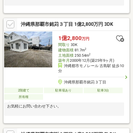
沖縄県那覇市銘苅３丁目 1億2,800万円 3DK
1億2,800
万円
間取り
3DK
2
建物面積
81.7m
2
土地面積
250.54m
築年月
2000年12月(築25年9ヶ月)
沖縄都市モノレール 古島駅 徒歩10
分
沖縄県那覇市銘苅３丁目
2階建て
駐車場あり
駐車3台
所有権
お気軽にお問い合わせ下さい。