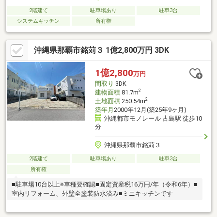
2階建て
駐車場あり
駐車3台
システムキッチン
所有権
沖縄県那覇市銘苅３ 1億2,800万円 3DK
1億2,800
万円
間取り
3DK
2
建物面積
81.7m
2
土地面積
250.54m
築年月
2000年12月(築25年9ヶ月)
沖縄都市モノレール 古島駅 徒歩10
分
沖縄県那覇市銘苅３
2階建て
駐車場あり
駐車3台
所有権
■駐車場10台以上※車種要確認■固定資産税16万円/年（令和6年）■
室内リフォーム、外壁全塗装防水済み■ミニキッチンです