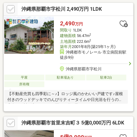
沖縄県那覇市字松川 2,490万円 1LDK
2,490
万円
間取り
1LDK
2
建物面積
56.47m
2
土地面積
222.6m
築年月
2001年8月(築25年1ヶ月)
沖縄都市モノレール 市立病院前駅
徒歩9分
沖縄県那覇市字松川
平屋
駐車場あり
駐車2台
所有権
【不動産売買も四季彩に～♪】ロッジ風のかわいい戸建です♪屋根
付きのウッドデッキでのんびりティータイムや日光浴を行うのも
◎裏には川も流れており、夏には蛍が飛んでくることも♪奥まって
いる場所だからこそ味わえる、ゆったりライフを楽しんでみませ
んか？※徒歩5分圏内に契約駐車場（別契約）多数あります！※土
沖縄県那覇市首里末吉町３ 5億0,000万円 6LDK
地の分筆は相談となります。分筆後、若干面積が変わる可能性が
ございます。++所有者居住中のため内覧は日程調整が必要です++