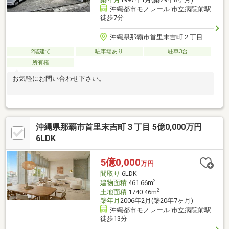
沖縄都市モノレール 市立病院前駅
徒歩7分
沖縄県那覇市首里末吉町２丁目
2階建て
駐車場あり
駐車3台
所有権
お気軽にお問い合わせ下さい。
沖縄県那覇市首里末吉町３丁目 5億0,000万円
6LDK
5億0,000
万円
間取り
6LDK
2
建物面積
461.66m
2
土地面積
1740.46m
築年月
2006年2月(築20年7ヶ月)
沖縄都市モノレール 市立病院前駅
徒歩13分