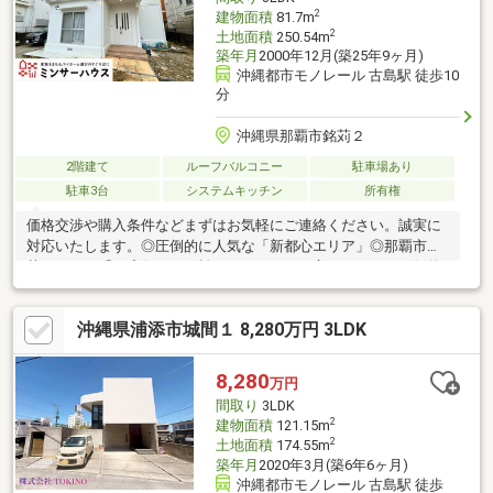
2
建物面積
81.7m
2
土地面積
250.54m
築年月
2000年12月(築25年9ヶ月)
沖縄都市モノレール 古島駅 徒歩10
分
沖縄県那覇市銘苅２
2階建て
ルーフバルコニー
駐車場あり
駐車3台
システムキッチン
所有権
価格交渉や購入条件などまずはお気軽にご連絡ください。誠実に
対応いたします。◎圧倒的に人気な「新都心エリア」◎那覇市銘
苅エリアは「一度住んだら離れられない」と言われるほど圧倒的
な利便性と穏やかな空気感の共存にあります。◎モノレール利用
で車に頼りすぎない生活も可能◎スーパー、ドラッグストア、学
沖縄県浦添市城間１ 8,280万円 3LDK
校、公園がすべて身近に！【ミンサーハウスについて】弊社は
「お客様に提供できる情報の量と質にこだわる」不動産仲介会社
です。ハウスメーカー、大手金融機関など、多様で経験豊富なス
8,280
万円
タッフが在籍！お客様以上の熱量で、永く愛着がわくお家探しを
間取り
3LDK
お手伝いいたします！
2
建物面積
121.15m
2
土地面積
174.55m
築年月
2020年3月(築6年6ヶ月)
沖縄都市モノレール 古島駅 徒歩