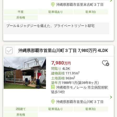
沖縄県那覇市首里末吉町３丁目
平屋
駐車場あり
駐車3台
所有権
プール＆ジャグジーを備えた、プライベートリゾート邸宅
沖縄県那覇市首里山川町３丁目 7,980万円 4LDK
7,980
万円
間取り
4LDK
2
建物面積
111.91m
2
土地面積
363m
築年月
1988年1月(築38年8ヶ月)
沖縄都市モノレール 市立病院前駅
徒歩14分
沖縄県那覇市首里山川町３丁目
2階建て
駐車場あり
駐車3台
所有権