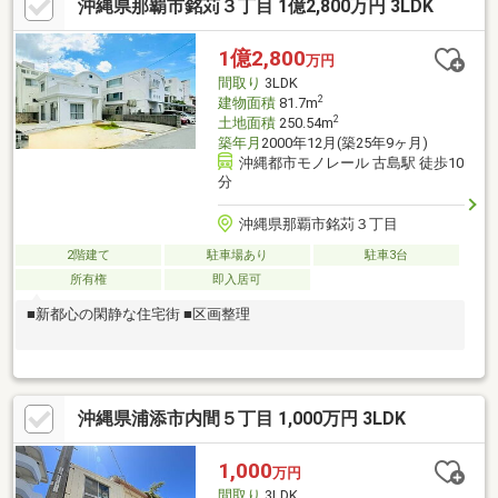
沖縄県那覇市銘苅３丁目 1億2,800万円 3LDK
3分と生活利便施設が身近にそろっています。利便性と住みやすさ
を兼ね備えた浦添市内間で、新しい暮らしを始めてみませんか。
現地の雰囲気や周辺環境は、実際にご覧いただくことでより魅力
1億2,800
万円
を感じていただけます。
間取り
3LDK
2
建物面積
81.7m
2
土地面積
250.54m
築年月
2000年12月(築25年9ヶ月)
沖縄都市モノレール 古島駅 徒歩10
分
沖縄県那覇市銘苅３丁目
2階建て
駐車場あり
駐車3台
所有権
即入居可
■新都心の閑静な住宅街 ■区画整理
沖縄県浦添市内間５丁目 1,000万円 3LDK
1,000
万円
間取り
3LDK