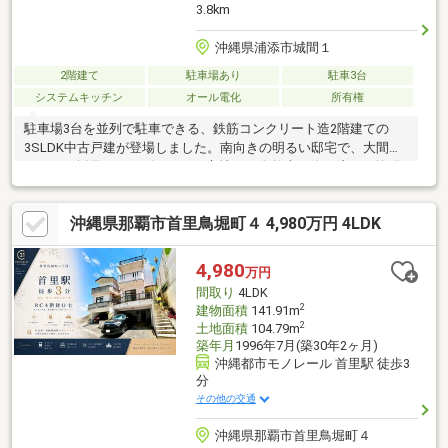
3.8km
沖縄県浦添市城間１
2階建て
駐車場あり
駐車3台
システムキッチン
オール電化
所有権
駐車場3台を並列で駐車できる、鉄筋コンクリート造2階建ての
3SLDK中古戸建が登場しました。南向きの明るい邸宅で、大間口
サッシを採用したリビングには心地よい自然光が降り注ぎ、抜群
の開放感を味わえます。多用途に使えるサービスルーム（S）を
備えており、書斎やテレワーク、収納スペースなどライフスタイ
沖縄県那覇市首里鳥堀町４ 4,980万円 4LDK
ルに合わせた活用が可能です。キッチンには家族との会話が弾む
人気のアイランド型を採用し、料理の時間をより楽しく演出しま
す。さらに、安心・安全で光熱費も管理しやすいオール電化仕様
4,980
万円
となっており、日々の快適な暮らしをサポート。デザイン性と機
間取り
4LDK
能性を兼ね備えた住まいで、ゆとりある新生活を始めませんか。
2
建物面積
141.91m
2
土地面積
104.79m
築年月
1996年7月(築30年2ヶ月)
沖縄都市モノレール 首里駅 徒歩3
分
その他の交通
沖縄県那覇市首里鳥堀町４