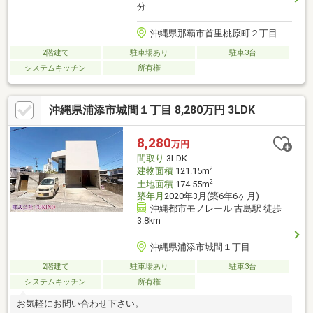
分
沖縄県那覇市首里桃原町２丁目
2階建て
駐車場あり
駐車3台
システムキッチン
所有権
沖縄県浦添市城間１丁目 8,280万円 3LDK
8,280
万円
間取り
3LDK
2
建物面積
121.15m
2
土地面積
174.55m
築年月
2020年3月(築6年6ヶ月)
沖縄都市モノレール 古島駅 徒歩
3.8km
沖縄県浦添市城間１丁目
2階建て
駐車場あり
駐車3台
システムキッチン
所有権
お気軽にお問い合わせ下さい。