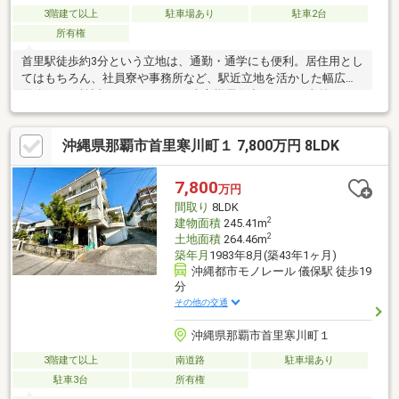
3階建て以上
駐車場あり
駐車2台
所有権
首里駅徒歩約3分という立地は、通勤・通学にも便利。居住用とし
てはもちろん、社員寮や事務所など、駅近立地を活かした幅広い
用途でもご検討いただけます。※売主様居住中のため、事前に日
程調整が必要となります。お気軽にご連絡ください。【周辺情
報】沖縄都市モノレール（ゆいレール）「首里駅」 徒歩約3分首
沖縄県那覇市首里寒川町１ 7,800万円 8LDK
里城公園 徒歩約15分龍潭 徒歩約15分沖縄県立首里高等学校 徒歩
約8分コープ首里 車約4分那覇市立病院 車約6分◆過去に雨漏り履
歴があります。売主様にて補修を実施しております。
7,800
万円
間取り
8LDK
2
建物面積
245.41m
2
土地面積
264.46m
築年月
1983年8月(築43年1ヶ月)
沖縄都市モノレール 儀保駅 徒歩19
分
その他の交通
沖縄県那覇市首里寒川町１
3階建て以上
南道路
駐車場あり
駐車3台
所有権