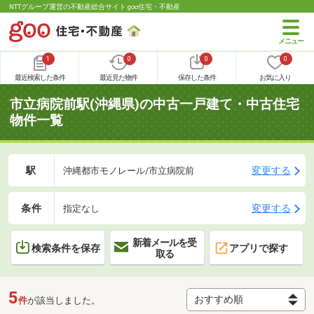
NTTグループ運営の不動産総合サイト goo住宅・不動産
1
0
0
0
最近検索した条件
最近見た物件
保存した条件
お気に入り
市立病院前駅(沖縄県)の中古一戸建て・中古住宅
物件一覧
駅
変更する
沖縄都市モノレール/市立病院前
条件
変更する
指定なし
新着メールを受
検索条件を保存
アプリで探す
取る
5
件
が該当しました。