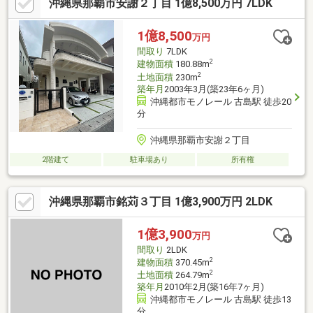
沖縄県那覇市安謝２丁目 1億8,500万円 7LDK
1億8,500
万円
間取り
7LDK
2
建物面積
180.88m
2
土地面積
230m
築年月
2003年3月(築23年6ヶ月)
沖縄都市モノレール 古島駅 徒歩20
分
沖縄県那覇市安謝２丁目
2階建て
駐車場あり
所有権
沖縄県那覇市銘苅３丁目 1億3,900万円 2LDK
1億3,900
万円
間取り
2LDK
2
建物面積
370.45m
2
土地面積
264.79m
築年月
2010年2月(築16年7ヶ月)
沖縄都市モノレール 古島駅 徒歩13
分