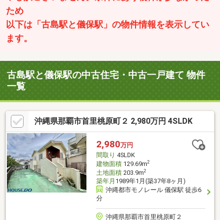
ため
以下は「古島駅と儀保駅」の物件情報を表示してい
ます。
古島駅と儀保駅の中古住宅・中古一戸建て 物件
一覧
沖縄県那覇市首里桃原町２ 2,980万円 4SLDK
2,980
万円
間取り
4SLDK
2
建物面積
129.69m
2
土地面積
203.9m
築年月
1989年1月(築37年8ヶ月)
沖縄都市モノレール 儀保駅 徒歩6
分
沖縄県那覇市首里桃原町２