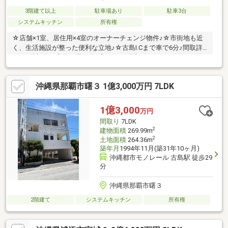
3階建て以上
駐車場あり
駐車3台
システムキッチン
所有権
☆店舗×1室、居住用×4室のオーナーチェンジ物件♪☆市街地も近
く、生活施設が整った便利な立地♪☆古島I.Cまで車で6分♪間取詳
細・1階部分：店舗、居住用1室2DK・2階部分：ワンフロア
3LDK・3階部分：居住用2室 各2DK不動産を買う時・売る時・住宅
ローン・税金について等々お気軽にお問合せ下さい♪【特に気にな
沖縄県那覇市曙３ 1億3,000万円 7LDK
る住宅ローン】弊社は指定銀行がございません。お客様の状況や
希望に沿った銀行、住宅ローンプランをご提案させて頂きま
す。・月々〇〇円で抑えたい。・ローン通るか心配。・頭金なし
1億3,000
万円
でも購入できる？・どこの銀行がいいの？・ネット銀行は？様々
間取り
7LDK
な疑問にお答えします♪
2
建物面積
269.99m
2
土地面積
264.36m
築年月
1994年11月(築31年10ヶ月)
沖縄都市モノレール 古島駅 徒歩29
分
沖縄県那覇市曙３
2階建て
システムキッチン
所有権