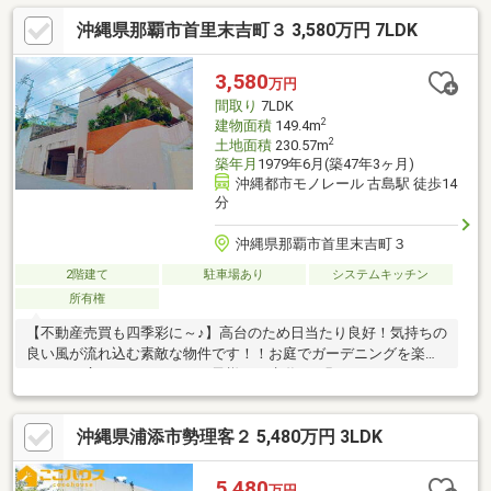
沖縄県那覇市首里末吉町３ 3,580万円 7LDK
3,580
万円
間取り
7LDK
2
建物面積
149.4m
2
土地面積
230.57m
築年月
1979年6月(築47年3ヶ月)
沖縄都市モノレール 古島駅 徒歩14
分
沖縄県那覇市首里末吉町３
2階建て
駐車場あり
システムキッチン
所有権
【不動産売買も四季彩に～♪】高台のため日当たり良好！気持ちの
良い風が流れ込む素敵な物件です！！お庭でガーデニングを楽し
んだり、広々バルコニーでお子様のと水遊び♪明るいサンルームも
雨風をしのげて洗濯物が干せて便利！！モノレール・バス停も近
く、新都心のアクセスもＧＯＯＤ！お問合せお待ちしております
沖縄県浦添市勢理客２ 5,480万円 3LDK
＾＾※居住中のため内覧は日程調整が必要です。※リフォーム見積
無料で行っております！詳しくはスタッフまで！
5,480
万円