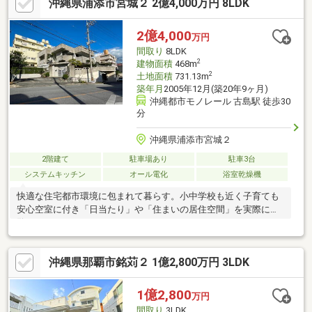
沖縄県浦添市宮城２ 2億4,000万円 8LDK
2億4,000
万円
間取り
8LDK
2
建物面積
468m
2
土地面積
731.13m
築年月
2005年12月(築20年9ヶ月)
沖縄都市モノレール 古島駅 徒歩30
分
沖縄県浦添市宮城２
2階建て
駐車場あり
駐車3台
システムキッチン
オール電化
浴室乾燥機
快適な住宅都市環境に包まれて暮らす。小中学校も近く子育ても
安心空室に付き「日当たり」や「住まいの居住空間」を実際にご
覧下さい
沖縄県那覇市銘苅２ 1億2,800万円 3LDK
1億2,800
万円
間取り
3LDK