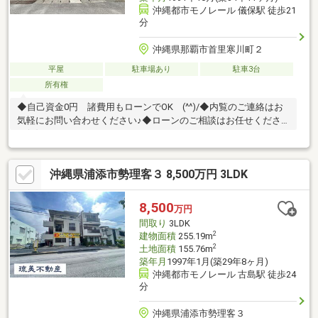
沖縄都市モノレール 儀保駅 徒歩21
分
沖縄県那覇市首里寒川町２
平屋
駐車場あり
駐車3台
所有権
◆自己資金0円 諸費用もローンでOK (^^)/◆内覧のご連絡はお
気軽にお問い合わせください♪◆ローンのご相談はお任せくださ
い(^^)/
沖縄県浦添市勢理客３ 8,500万円 3LDK
8,500
万円
間取り
3LDK
2
建物面積
255.19m
2
土地面積
155.76m
築年月
1997年1月(築29年8ヶ月)
沖縄都市モノレール 古島駅 徒歩24
分
沖縄県浦添市勢理客３