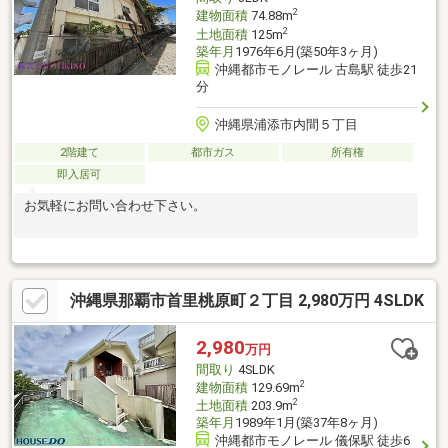
2
建物面積
74.88m
2
土地面積
125m
築年月
1976年6月(築50年3ヶ月)
沖縄都市モノレール 古島駅 徒歩21
分
沖縄県浦添市内間５丁目
2階建て
都市ガス
所有権
即入居可
お気軽にお問い合わせ下さい。
沖縄県那覇市首里桃原町２丁目 2,980万円 4SLDK
2,980
万円
間取り
4SLDK
2
建物面積
129.69m
2
土地面積
203.9m
築年月
1989年1月(築37年8ヶ月)
沖縄都市モノレール 儀保駅 徒歩6