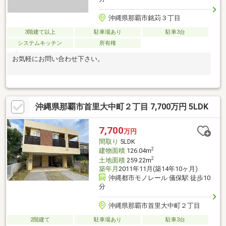
沖縄県那覇市銘苅３丁目
3階建て以上
駐車場あり
駐車3台
システムキッチン
所有権
お気軽にお問い合わせ下さい。
沖縄県那覇市首里大中町２丁目 7,700万円 5LDK
7,700
万円
間取り
5LDK
2
建物面積
126.04m
2
土地面積
259.22m
築年月
2011年11月(築14年10ヶ月)
沖縄都市モノレール 儀保駅 徒歩10
分
沖縄県那覇市首里大中町２丁目
2階建て
駐車場あり
駐車3台