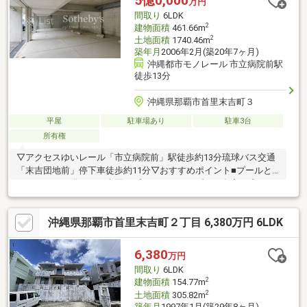
5億0,000
万円
間取り
6LDK
2
建物面積
461.66m
2
土地面積
1740.46m
築年月
2006年2月(築20年7ヶ月)
沖縄都市モノレール 市立病院前駅
徒歩13分
沖縄県那覇市首里末吉町３
平屋
駐車場あり
駐車3台
所有権
▽アクセスゆいレール「市立病院前」駅徒歩約13分琉球バス交通
「末吉団地前」停下車徒歩約11分▽おすすめポイント■プールと
ジャグジーを備えた、南国のプライベートリゾート邸宅■プール
とつながる、開放感あふれるリビングダイニング。光と風に包ま
れた空間で、沖縄の贅沢な時間を愉しめます。■プライバシーに
沖縄県那覇市首里末吉町２丁目 6,380万円 6LDK
配慮された6LDKのゆとりある平屋邸宅。すべての居室がプールに
面する贅沢な設計です。
6,380
万円
間取り
6LDK
2
建物面積
154.77m
2
土地面積
305.82m
築年月
1997年1月(築29年8ヶ月)