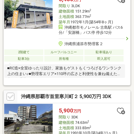
間取り
3LDK
2
建物面積
151.29m
2
土地面積
363.77m
築年月
1972年1月(築54年8ヶ月)
沖縄都市モノレール 古島駅 バス6
分/「安謝橋」バス停 停歩12分
沖縄県浦添市勢理客２
2階建て
ルーフバルコニー
駐車場あり
駐車3台
所有権
即入居可
■RC造×全室ゆったり設計、家族もゲストもくつろげるワンランク
上の住まい♪■勢理客エリア×110坪の広さと利便性を兼ね備えた魅
力の住環境♪
沖縄県那覇市首里寒川町２ 5,900万円 3DK
5,900
万円
間取り
3DK
2
建物面積
74.63m
2
土地面積
333.83m
築年月
1991年10月(築34年11ヶ月)