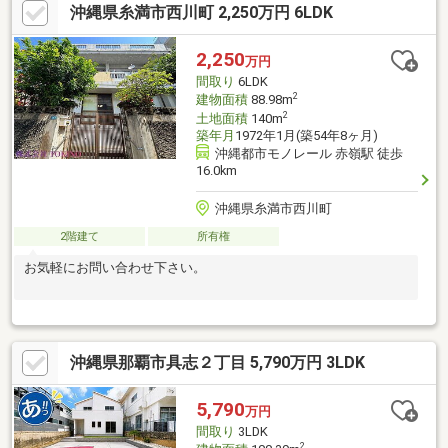
沖縄県糸満市西川町 2,250万円 6LDK
住環境で落ち着いて暮らしたい方、平家を探していた方にぜひ一
度ご覧いただきたい物件です。気になる方はお気軽にお問い合わ
せください！
2,250
万円
間取り
6LDK
2
建物面積
88.98m
2
土地面積
140m
築年月
1972年1月(築54年8ヶ月)
沖縄都市モノレール 赤嶺駅 徒歩
16.0km
沖縄県糸満市西川町
2階建て
所有権
お気軽にお問い合わせ下さい。
沖縄県那覇市具志２丁目 5,790万円 3LDK
5,790
万円
間取り
3LDK
2