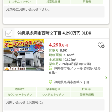
システムキッチン
浴室乾燥機
所有権
お気軽にお問い合わせ下さい。
沖縄県糸満市西崎２丁目 4,290万円 3LDK
4,290
万円
間取り
3LDK
2
建物面積
90.66m
2
土地面積
102.27m
築年月
2026年4月(築1年未満)
沖縄都市モノレール 赤嶺駅 徒歩
6.5km
沖縄県糸満市西崎２丁目
2階建て
駐車場あり
駐車2台
カウンターキッチン
システムキッチン
浴室乾燥機
お問い合わせはお気軽に♪