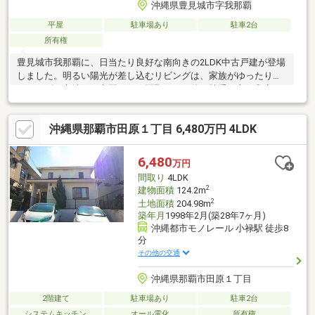
沖縄県豊見城市字我那覇
平屋
駐車場あり
駐車2台
所有権
豊見城市我那覇に、日当たり良好な南向きの2LDK中古戸建が登場
しました。明るい陽光が差し込むリビングは、家族がゆったりと
くつろげる心地よい空間です。間取りには使い勝手の良い和室も
備えており、お子様の遊び場や客間など多目的に活用できます。
さらに、敷地内には並列2台分の駐車場を確保しているため、車社
沖縄県那覇市田原１丁目 6,480万円 4LDK
会の沖縄でも安心です。周辺環境も充実しており、商業施設のダ
イレックス豊見城店まで徒歩約9分と日々のお買い物が大変便利で
す。また、名嘉地ICまで車で約4分と本島南部・北部へのアクセス
6,480
万円
もスムーズ。豊見城中央病院も車で約5分の距離にあり、暮らしや
間取り
4LDK
すさと安心感を兼ね備えた魅力的な住環境です。
2
建物面積
124.2m
2
土地面積
204.98m
築年月
1998年2月(築28年7ヶ月)
沖縄都市モノレール 小禄駅 徒歩8
分
その他の交通
沖縄県那覇市田原１丁目
2階建て
駐車場あり
駐車2台
システムキッチン
オール電化
所有権