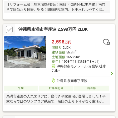
【リフォーム済！駐車場並列3台！階段下収納付4LDK戸建】南向
きで陽当たり良好、明るく開放的な室内。お手入れしやすく安全
なIHコンロのシステムキッチンを採用。階段下収納やウォークイ
ンクローゼットなど収納も充実し、お部屋を広々使えます。海が
近く、休日は海辺の散歩など自然を身近に感じる暮らしを楽しめ
沖縄県糸満市字座波 2,598万円 2LDK
る落ち着いた住環境です。リフォーム済みの快適さ、充実の設
備、暮らしやすい間取りを兼ね備えた魅力あふれる物件です。ぜ
ひご検討ください。
2,598
万円
間取り
2LDK
2
建物面積
56.7m
2
土地面積
165.29m
築年月
1998年1月(築28年8ヶ月)
沖縄都市モノレール 赤嶺駅 徒歩
7.3km
沖縄県糸満市字座波
平屋
駐車場あり
所有権
糸満市座波の人気エリアに、庭付き平家住宅が登場しました！平
家ならではのワンフロア動線で、階段の上り下りがなく生活がラ
クなのが魅力。土地は約50坪とゆとりがあり、ガーデニングや家
庭菜園、お子さまの遊び場など、暮らしの楽しみが広がります。
さらに兼城小学校まで徒歩10分で、通学も安心の距離感。静かな