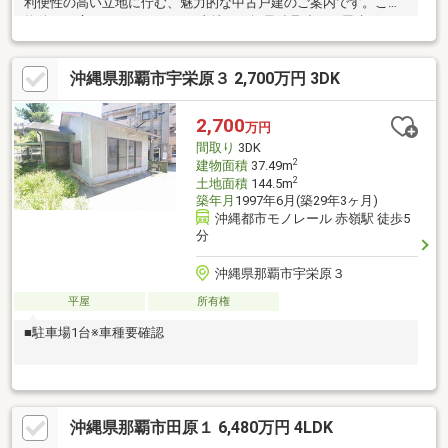
利便性の高い立地に佇む、魅力的な中古戸建のご案内です。この
物件は、広々とした144.5㎡の土地に、軽量鉄骨造の平屋建て3DK
の間取りが特徴。建物面積は37.49㎡で、各部屋へのアクセスがし
やすい生活動線が確保されています。敷地内には駐車場1台スペー
沖縄県那覇市宇栄原３ 2,700万円 3DK
スがあります。用途地域は近隣商業地域に指定されており、都市
計画上は市街化区域のため、周辺にはスーパーや店舗など、日々
の暮らしに役立つ施設が点在し、快適な住環境が整っています。
2,700
万円
駅への近さは、通勤・通学はもちろん、週末のお出かけにも大変
間取り
3DK
便利。那覇市で戸建をお探しの方へ、ぜひご検討ください。
2
建物面積
37.49m
2
土地面積
144.5m
築年月
1997年6月(築29年3ヶ月)
沖縄都市モノレール 赤嶺駅 徒歩5
分
沖縄県那覇市宇栄原３
平屋
所有権
■駐車場1台※車種要確認
沖縄県那覇市田原１ 6,480万円 4LDK