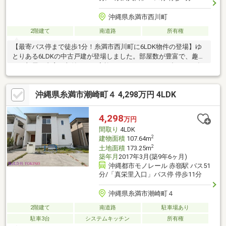
沖縄県糸満市西川町
2階建て
南道路
所有権
【最寄バス停まで徒歩1分！糸満市西川町に6LDK物件の登場】ゆ
とりある6LDKの中古戸建が登場しました。部屋数が豊富で、趣味
のお部屋、書斎、収納などご家族のライフスタイルに合わせて多
彩に活用できます。和室も備えており、お子さまの遊び場や客間
としても重宝します。キッチンは使い勝手の良いL字型を採用し毎
沖縄県糸満市潮崎町４ 4,298万円 4LDK
日のお料理が快適です。最寄りのバス停まで徒歩約1分と通勤・通
学に便利な立地。毎日のお買い物は、かねひでまで徒歩約10分と
生活利便性も良好で忙しい毎日をサポートします。快適な設備と
4,298
万円
便利な周辺環境がそろったこの機会に、新しい暮らしを始めてみ
間取り
4LDK
ませんか。ぜひご検討ください。
2
建物面積
107.64m
2
土地面積
173.25m
築年月
2017年3月(築9年6ヶ月)
沖縄都市モノレール 赤嶺駅 バス51
分/「真栄里入口」バス停 停歩11分
沖縄県糸満市潮崎町４
2階建て
南道路
駐車場あり
駐車3台
システムキッチン
所有権