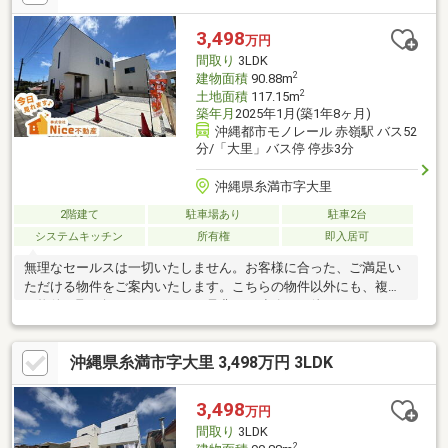
3,498
万円
間取り
3LDK
2
建物面積
90.88m
2
土地面積
117.15m
築年月
2025年1月(築1年8ヶ月)
沖縄都市モノレール 赤嶺駅 バス52
分/「大里」バス停 停歩3分
沖縄県糸満市字大里
2階建て
駐車場あり
駐車2台
システムキッチン
所有権
即入居可
無理なセールスは一切いたしません。お客様に合った、ご満足い
ただける物件をご案内いたします。こちらの物件以外にも、複数
の物件を取り扱っております。是非、ご連絡をお待ちしておりま
す！
沖縄県糸満市字大里 3,498万円 3LDK
3,498
万円
間取り
3LDK
2