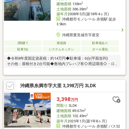
2
建物面積
138m
2
土地面積
386.38m
築年月
2008年5月(築18年4ヶ月)
沖縄都市モノレール 赤嶺駅 徒歩
3.9km
沖縄県豊見城市字座安
2階建て
南道路
駐車場あり
駐車3台
システムキッチン
オール電化
◆令和8年度固定資産税：約14万円◆駐車場：6台(平面並列)
その他：屋根付き2台可能◆敷地内プレハブ有◇周辺環境◇・ロ
ーソン 豊見城南高校前店まで徒歩8分(約600m)・MEGAドン.キホ
ーテ 豊見城店まで徒歩9分(約710m)・セブン-イレブン 豊見城伊良
波店まで徒歩11分(約860m)・ローソン 豊見城市民体育館前店まで
沖縄県糸満市字大里 3,398万円 3LDK
徒歩13分(約1020m)・豊見城・名嘉地ICまで車で18分(約1440m)
3,398
万円
間取り
3LDK
2
建物面積
89.67m
2
土地面積
102.49m
築年月
2025年1月(築1年8ヶ月)
沖縄都市モノレール 赤嶺駅 バス52