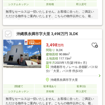
システムキッチン
所有権
即入居可
無理なセールスは一切いたしません。お客様に合った、ご満足い
ただける物件をご案内いたします。こちらの物件以外にも、複数
の物件を取り扱っております。是非、ご連絡をお待ちしておりま
す！
沖縄県糸満市字大里 3,498万円 3LDK
3,498
万円
間取り
3LDK
2
建物面積
90.88m
2
土地面積
117.15m
築年月
2025年1月(築1年8ヶ月)
沖縄都市モノレール 赤嶺駅 バス52
分/「大里」バス停 停歩3分
沖縄県糸満市字大里
2階建て
駐車場あり
駐車2台
システムキッチン
所有権
即入居可
無理なセールスは一切いたしません。お客様に合った、ご満足い
ただける物件をご案内いたします。こちらの物件以外にも、複数