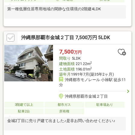
第一種低層住居専用地域の閑静な住環境の2階建4LDK
沖縄県那覇市金城２丁目 7,500万円 5LDK
7,500
万円
間取り
5LDK
2
建物面積
221.22m
2
土地面積
196.01m
築年月
1991年7月(築35年2ヶ月)
沖縄都市モノレール 小禄駅 徒歩11
分
沖縄県那覇市金城２丁目
3階建て以上
都市ガス
駐車場あり
駐車2台
所有権
金城2丁目に売り戸建て出ました♪是非お問い合わせください♪