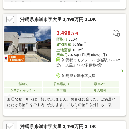
の物件を取り扱っております。是非、ご連絡をお待ちしておりま
す！
沖縄県糸満市字大里 3,498万円 3LDK
3,498
万円
間取り
3LDK
2
建物面積
90.88m
2
土地面積
105m
築年月
2025年1月(築1年8ヶ月)
沖縄都市モノレール 赤嶺駅 バス52
分/「大里」バス停 停歩3分
沖縄県糸満市字大里
2階建て
駐車場あり
駐車2台
システムキッチン
所有権
即入居可
無理なセールスは一切いたしません。お客様に合った、ご満足い
ただける物件をご案内いたします。こちらの物件以外にも、複数
の物件を取り扱っております。是非、ご連絡をお待ちしておりま
す！
沖縄県糸満市字大里 3,498万円 3LDK