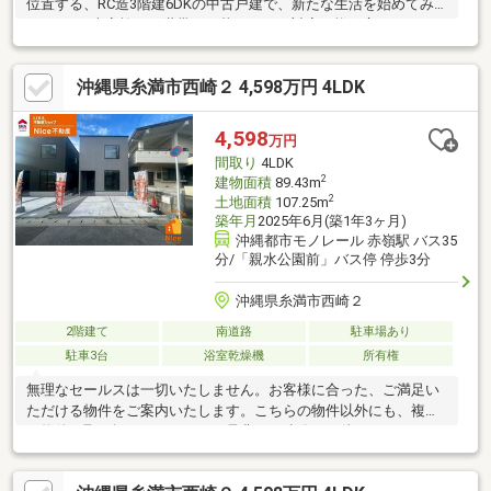
位置する、RC造3階建6DKの中古戸建で、新たな生活を始めてみ
ませんか♪大家族や二世帯での暮らしにも対応可能な広さです。ま
た、バス・トイレ別室設計で快適なプライベート空間を確保！市
街化区域内のため、商業施設や公共施設へのアクセスも良好◎豊
沖縄県糸満市西崎２ 4,598万円 4LDK
かな自然と利便性が調和したこの地で、広々とした住空間と快適
な設備を享受し、理想のライフスタイルを実現してください＾＾
4,598
万円
間取り
4LDK
2
建物面積
89.43m
2
土地面積
107.25m
築年月
2025年6月(築1年3ヶ月)
沖縄都市モノレール 赤嶺駅 バス35
分/「親水公園前」バス停 停歩3分
沖縄県糸満市西崎２
2階建て
南道路
駐車場あり
駐車3台
浴室乾燥機
所有権
無理なセールスは一切いたしません。お客様に合った、ご満足い
ただける物件をご案内いたします。こちらの物件以外にも、複数
の物件を取り扱っております。是非、ご連絡をお待ちしておりま
す！