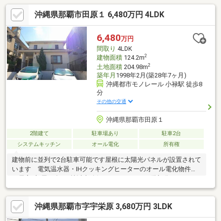
沖縄県那覇市田原１ 6,480万円 4LDK
6,480
万円
間取り
4LDK
2
建物面積
124.2m
2
土地面積
204.98m
築年月
1998年2月(築28年7ヶ月)
沖縄都市モノレール 小禄駅 徒歩8
分
その他の交通
沖縄県那覇市田原１
2階建て
駐車場あり
駐車2台
システムキッチン
オール電化
所有権
建物前に並列で2台駐車可能です屋根に太陽光パネルが設置されて
います 電気温水器・IHクッキングヒーターのオール電化物件で
す居室4部屋は全て6帖以上確保されています。2階部分にもトイ
レ・シャワーブースあり階段下にも収納スペースが設けられてい
ますゆいレール「小禄」駅徒歩8分、「奥武山公園」駅徒歩10
沖縄県那覇市字宇栄原 3,680万円 3LDK
分 2駅利用可能ですイオン那覇ショッピングセンターまで徒歩７
分 毎日のお買い物便利です市立金城小学校徒歩9分、市立金城中