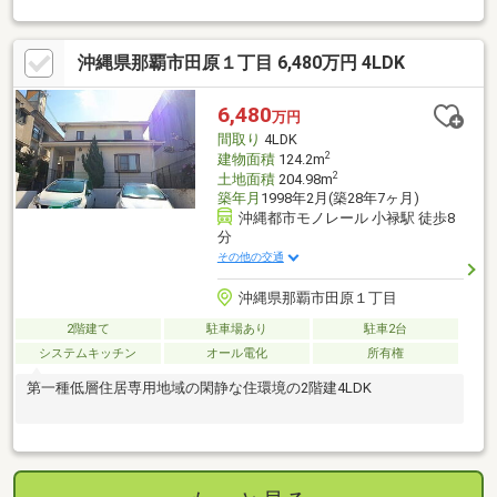
沖縄県那覇市田原１丁目 6,480万円 4LDK
6,480
万円
間取り
4LDK
2
建物面積
124.2m
2
土地面積
204.98m
築年月
1998年2月(築28年7ヶ月)
沖縄都市モノレール 小禄駅 徒歩8
分
その他の交通
沖縄県那覇市田原１丁目
2階建て
駐車場あり
駐車2台
システムキッチン
オール電化
所有権
第一種低層住居専用地域の閑静な住環境の2階建4LDK