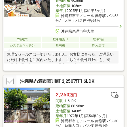
建物面積
90.88m
2
土地面積
105m
築年月
2025年1月(築1年8ヶ月)
沖縄都市モノレール 赤嶺駅 バス52
分/「大里」バス停 停歩3分
沖縄県糸満市字大里
2階建て
駐車場あり
駐車2台
システムキッチン
所有権
即入居可
無理なセールスは一切いたしません。お客様に合った、ご満足い
ただける物件をご案内いたします。こちらの物件以外にも、複数
の物件を取り扱っております。是非、ご連絡をお待ちしておりま
す！
沖縄県糸満市西川町 2,250万円 6LDK
2,250
万円
間取り
6LDK
2
建物面積
88.98m
2
土地面積
140m
築年月
1972年1月(築54年8ヶ月)
沖縄都市モノレール 赤嶺駅 バス30
分/「糸満入口」バス停 停歩1分