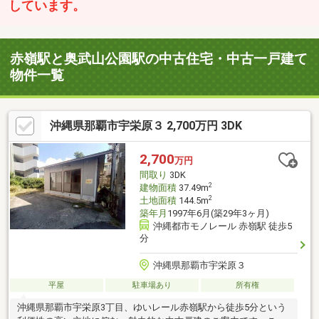
しています。
赤嶺駅と奥武山公園駅の中古住宅・中古一戸建て
物件一覧
沖縄県那覇市宇栄原３ 2,700万円 3DK
2,700
万円
間取り
3DK
2
建物面積
37.49m
2
土地面積
144.5m
築年月
1997年6月(築29年3ヶ月)
沖縄都市モノレール 赤嶺駅 徒歩5
分
沖縄県那覇市宇栄原３
平屋
駐車場あり
所有権
沖縄県那覇市宇栄原3丁目、ゆいレール赤嶺駅から徒歩5分という