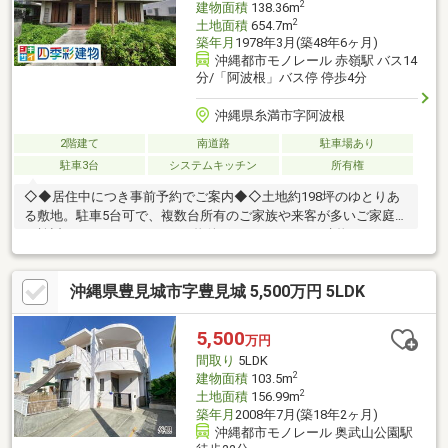
2
建物面積
138.36m
2
土地面積
654.7m
築年月
1978年3月(築48年6ヶ月)
沖縄都市モノレール 赤嶺駅 バス14
分/「阿波根」バス停 停歩4分
沖縄県糸満市字阿波根
2階建て
南道路
駐車場あり
駐車3台
システムキッチン
所有権
◇◆居住中につき事前予約でご案内◆◇土地約198坪のゆとりあ
る敷地。駐車5台可で、複数台所有のご家族や来客が多いご家庭に
も検討しやすい5LDKです。□物件ポイント□5LDK｜建物138.36㎡
｜RCB造2階建庭部分も含め、敷地の使い方を現地で確認できます
□周辺環境□阿波根バス停徒歩4分｜業務スーパー糸満店徒歩３分□
沖縄県豊見城市字豊見城 5,500万円 5LDK
中古戸建の確認ポイント□室内状態や購入後に整えたい箇所も、
現地で確認しながらご相談いただけます。【住宅ローン相談可】
月々のお支払い目安・自己資金・諸費用もご相談ください
5,500
万円
間取り
5LDK
2
建物面積
103.5m
2
土地面積
156.99m
築年月
2008年7月(築18年2ヶ月)
沖縄都市モノレール 奥武山公園駅