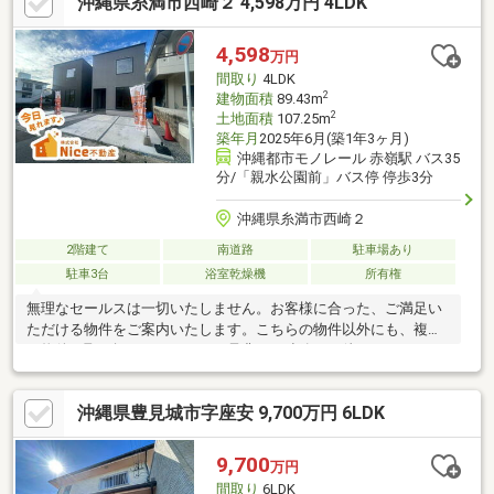
沖縄県糸満市西崎２ 4,598万円 4LDK
4,598
万円
間取り
4LDK
2
建物面積
89.43m
2
土地面積
107.25m
築年月
2025年6月(築1年3ヶ月)
沖縄都市モノレール 赤嶺駅 バス35
分/「親水公園前」バス停 停歩3分
沖縄県糸満市西崎２
2階建て
南道路
駐車場あり
駐車3台
浴室乾燥機
所有権
無理なセールスは一切いたしません。お客様に合った、ご満足い
ただける物件をご案内いたします。こちらの物件以外にも、複数
の物件を取り扱っております。是非、ご連絡をお待ちしておりま
す！
沖縄県豊見城市字座安 9,700万円 6LDK
9,700
万円
間取り
6LDK