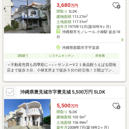
学校徒歩８分 お子様の通学便利です掲載中の室内写真に家具什
3,680
万円
器等がある場合、販売価格には含まれていません
間取り
3LDK
2
建物面積
113.27m
2
土地面積
117.51m
築年月
1975年12月(築50年9ヶ月)
沖縄都市モノレール 小禄駅 徒歩18
分
沖縄県那覇市字宇栄原
2階建て
システムキッチン
所有権
＜不動産売買も四季彩に～♪＞サンエーV２１食品館うえばる団地
店まで徒歩３分、小禄支所まで徒歩５分の好立地！２階はワンフ
ロアの広いお部屋で用途は自由自在♪また、めずらしい屋根裏部屋
まであります！荷物置き場や秘密基地のように利用したりと考え
るだけで楽しい物件です＾＾是非一度ご内覧を！お電話お待ちし
沖縄県豊見城市字豊見城 5,500万円 5LDK
ております☆※２階増築・木造（S60年3月1日）※リフォーム費用
見積無料で行っております。お気軽にご相談くださいませ！！
5,500
万円
間取り
5LDK
2
建物面積
103.5m
2
土地面積
156.99m
築年月
2008年7月(築18年2ヶ月)