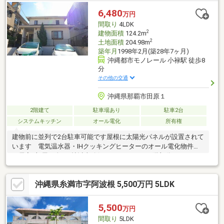
6,480
万円
間取り
4LDK
2
建物面積
124.2m
2
土地面積
204.98m
築年月
1998年2月(築28年7ヶ月)
沖縄都市モノレール 小禄駅 徒歩8
分
その他の交通
沖縄県那覇市田原１
2階建て
駐車場あり
駐車2台
システムキッチン
オール電化
所有権
建物前に並列で2台駐車可能です屋根に太陽光パネルが設置されて
います 電気温水器・IHクッキングヒーターのオール電化物件で
す居室4部屋は全て6帖以上確保されています。2階部分にもトイ
レ・シャワーブースあり階段下にも収納スペースが設けられてい
ますゆいレール「小禄」駅徒歩8分、「奥武山公園」駅徒歩10
沖縄県糸満市字阿波根 5,500万円 5LDK
分 2駅利用可能ですイオン那覇ショッピングセンターまで徒歩７
分 毎日のお買い物便利です市立金城小学校徒歩9分、市立金城中
学校徒歩８分 お子様の通学便利です掲載中の室内写真に家具什
5,500
万円
器等がある場合、販売価格には含まれていません
間取り
5LDK