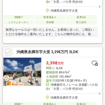
分/「大里」バス停 停歩3分
沖縄県糸満市字大里
2階建て
駐車場あり
駐車2台
システムキッチン
所有権
即入居可
無理なセールスは一切いたしません。お客様に合った、ご満足い
ただける物件をご案内いたします。こちらの物件以外にも、複数
の物件を取り扱っております。是非、ご連絡をお待ちしておりま
す！
沖縄県糸満市字大里 3,398万円 3LDK
3,398
万円
間取り
3LDK
2
建物面積
89.67m
2
土地面積
102.49m
築年月
2025年1月(築1年8ヶ月)
沖縄都市モノレール 赤嶺駅 バス52
分/「大里」バス停 停歩3分
沖縄県糸満市字大里
2階建て
駐車場あり
駐車2台