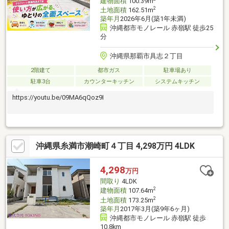
建物面積
100.39m
2
土地面積
162.51m
築年月
2026年6月(築1年未満)
沖縄都市モノレール 赤嶺駅 徒歩25
分
沖縄県那覇市具志２丁目
2階建て
都市ガス
駐車場あり
駐車3台
カウンターキッチン
システムキッチン
https://youtu.be/09MA6qQoz9I
沖縄県糸満市潮崎町４丁目 4,298万円 4LDK
4,298
万円
間取り
4LDK
2
建物面積
107.64m
2
土地面積
173.25m
築年月
2017年3月(築9年6ヶ月)
沖縄都市モノレール 赤嶺駅 徒歩
10.8km