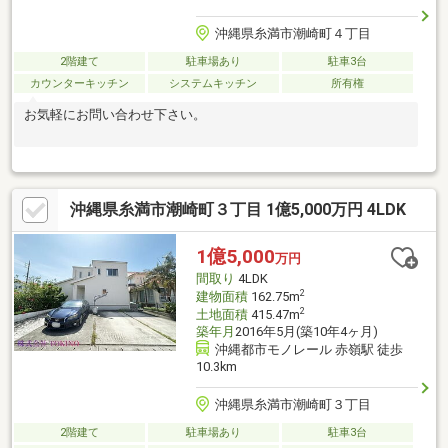
沖縄県糸満市潮崎町４丁目
2階建て
駐車場あり
駐車3台
カウンターキッチン
システムキッチン
所有権
お気軽にお問い合わせ下さい。
沖縄県糸満市潮崎町３丁目 1億5,000万円 4LDK
1億5,000
万円
間取り
4LDK
2
建物面積
162.75m
2
土地面積
415.47m
築年月
2016年5月(築10年4ヶ月)
沖縄都市モノレール 赤嶺駅 徒歩
10.3km
沖縄県糸満市潮崎町３丁目
2階建て
駐車場あり
駐車3台