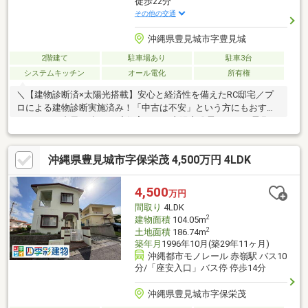
徒歩22分
その他の交通
沖縄県豊見城市字豊見城
2階建て
駐車場あり
駐車3台
システムキッチン
オール電化
所有権
＼【建物診断済×太陽光搭載】安心と経済性を備えたRC邸宅／プ
ロによる建物診断実施済み！「中古は不安」という方にもおすす
めできる、台風に強いRC造住宅です。太陽光発電とオール電化に
より、昨今の電気代高騰から家計をしっかり守ります。5LDKのゆ
とりある空間は、二世帯同居やテレワークにも対応。休日はお庭
沖縄県豊見城市字保栄茂 4,500万円 4LDK
でBBQ、駐車場は3台確保と、沖縄の家族時間を満喫できる条件が
揃っています。■2023年10月 インスペクション（建物診断）実施
済み■令和5年度固定資産税：133300円■オール電化住宅、太陽光
4,500
万円
パネル設置あり
間取り
4LDK
2
建物面積
104.05m
2
土地面積
186.74m
築年月
1996年10月(築29年11ヶ月)
沖縄都市モノレール 赤嶺駅 バス10
分/「座安入口」バス停 停歩14分
沖縄県豊見城市字保栄茂