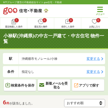
NTTグループ運営の不動産総合サイト goo住宅・不動産
1
0
0
0
最近検索した条件
最近見た物件
保存した条件
お気に入り
小禄駅(沖縄県)の中古一戸建て・中古住宅 物件一
覧
駅
変更する
沖縄都市モノレール/小禄
条件
変更する
指定なし
新着メールを受
検索条件を保存
アプリで探す
取る
6
件
が該当しました。