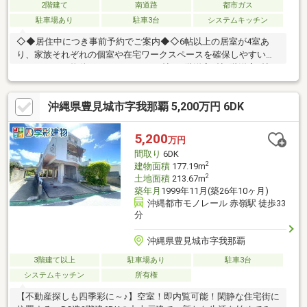
2階建て
南道路
都市ガス
駐車場あり
駐車3台
システムキッチン
◇◆居住中につき事前予約でご案内◆◇6帖以上の居室が4室あ
り、家族それぞれの個室や在宅ワークスペースを確保しやすい
4LDKです。□物件ポイント□LDK16.5帖｜1階洋室6帖2階洋室8帖・
8帖・6帖｜駐車3台可□周辺環境□座安小学校徒歩9分□改修履歴
□2019年外壁防水塗装・キッチン交換2階トイレ交換・和室フロー
沖縄県豊見城市字我那覇 5,200万円 6DK
リング変更【住宅ローン相談可】月々のお支払い目安・自己資
金・諸費用もご相談ください
5,200
万円
間取り
6DK
2
建物面積
177.19m
2
土地面積
213.67m
築年月
1999年11月(築26年10ヶ月)
沖縄都市モノレール 赤嶺駅 徒歩33
分
沖縄県豊見城市字我那覇
3階建て以上
駐車場あり
駐車3台
システムキッチン
所有権
【不動産探しも四季彩に～♪】空室！即内覧可能！閑静な住宅街に