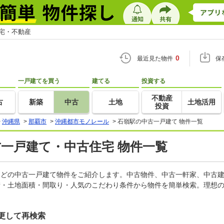
住宅・不動産
0
最近見た物件
保
一戸建てを買う
建てる
投資する
不動産
古
新築
中古
土地
土地活用
投資
>
沖縄県
>
那覇市
>
沖縄都市モノレール
>
石嶺駅の中古一戸建て 物件一覧
古一戸建て・中古住宅 物件一覧
家などの中古一戸建て物件をご紹介します。中古物件、中古一軒家、中古
積・土地面積・間取り・人気のこだわり条件から物件を簡単検索。理想の
更して再検索