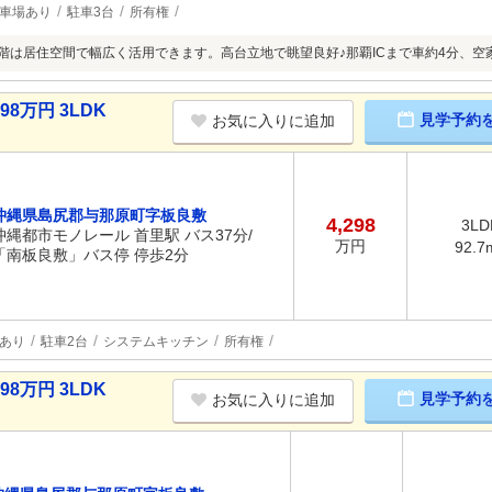
車場あり
駐車3台
所有権
3階は居住空間で幅広く活用できます。高台立地で眺望良好♪那覇ICまで車約4分、
8万円 3LDK
見学予約
お気に入りに追加
沖縄県島尻郡与那原町字板良敷
4,298
3LD
沖縄都市モノレール 首里駅 バス37分/
万円
92.7
「南板良敷」バス停 停歩2分
あり
駐車2台
システムキッチン
所有権
8万円 3LDK
見学予約
お気に入りに追加