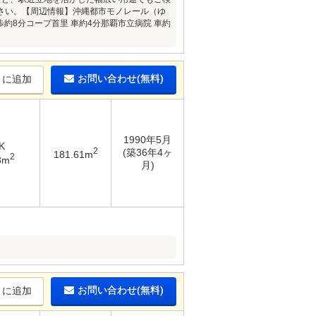
さい。【周辺情報】沖縄都市モノレール（ゆ
歩約8分コープ首里 車約4分那覇市立病院 車約
お問い合わせ(無料)
りに追加
1990年5月
K
2
(築36年4ヶ
181.61m
2
8m
月)
お問い合わせ(無料)
りに追加