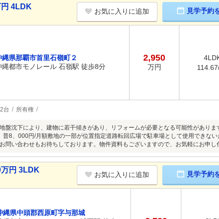
円 4LDK
見学予約
お気に入りに追加
2,950
沖縄県那覇市首里石嶺町２
4LD
沖縄都市モノレール 石嶺駅 徒歩8分
万円
114.6
2台
所有権
地盤沈下により、建物に若干傾きがあり、リフォームが必要となる可能性があります
月額 普8、000円/月額敷地の一部が位置指定道路転回広場で駐車場として使用できな
お問い合わせもお待ちしております。物件資料もございますので、お気軽にお申し
万円 3LDK
見学予約
お気に入りに追加
沖縄県中頭郡西原町字与那城