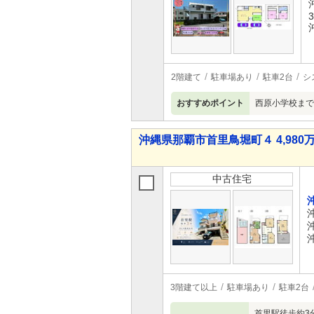
3
2階建て
駐車場あり
駐車2台
シ
おすすめポイント
西原小学校まで
沖縄県那覇市首里鳥堀町４ 4,980万
中古住宅
3階建て以上
駐車場あり
駐車2台
首里駅徒歩約3