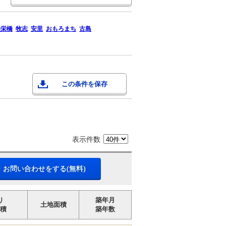
美栄橋
牧志
安里
おもろまち
古島
この条件を保存
表示件数
・お問い合わせをする(無料)
り
築年月
土地面積
積
築年数