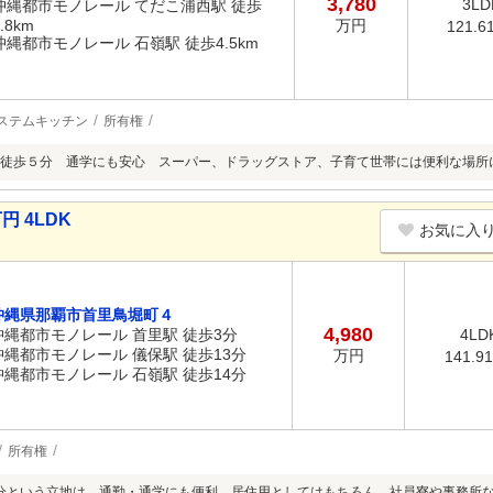
3,780
3LD
沖縄都市モノレール てだこ浦西駅 徒歩
.8km
万円
121.6
沖縄都市モノレール 石嶺駅 徒歩4.5km
ステムキッチン
所有権
徒歩５分 通学にも安心 スーパー、ドラッグストア、子育て世帯には便利な場所
円 4LDK
お気に入
沖縄県那覇市首里鳥堀町４
4,980
沖縄都市モノレール 首里駅 徒歩3分
4LD
沖縄都市モノレール 儀保駅 徒歩13分
万円
141.9
沖縄都市モノレール 石嶺駅 徒歩14分
所有権
分という立地は、通勤・通学にも便利。居住用としてはもちろん、社員寮や事務所