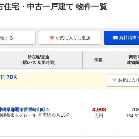
古住宅・中古一戸建て 物件一覧
お気に入りに追加
資料請求
所在地/交通
間取
価格
（駅/バス 所要時間）
建物面
円 7DK
お気に入
4,998
沖縄県那覇市首里崎山町４
7D
沖縄都市モノレール 首里駅 徒歩15分
万円
164.5