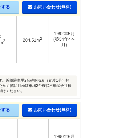
をする
お問い合わせ(無料)
1992年5月
K
2
(築34年4ヶ
204.51m
2
7m
月)
。近隣駐車場2台確保済み（徒歩1分）軽
いため近隣に月極駐車場2台確保不動産会社様
付けください。
をする
お問い合わせ(無料)
1990年6月