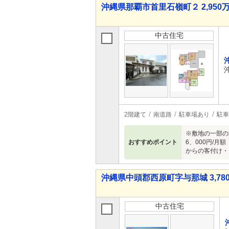
沖縄県那覇市首里石嶺町２ 2,950万
中古住宅
2階建て
南道路
駐車場あり
駐車
※敷地の一部の
おすすめポイント
6、000円/
からの客付け・
沖縄県中頭郡西原町字与那城 3,780
中古住宅