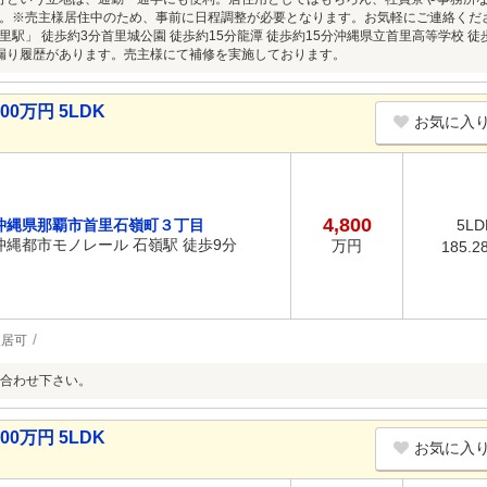
。※売主様居住中のため、事前に日程調整が必要となります。お気軽にご連絡くだ
里駅」 徒歩約3分首里城公園 徒歩約15分龍潭 徒歩約15分沖縄県立首里高等学校 徒
漏り履歴があります。売主様にて補修を実施しております。
0万円 5LDK
お気に入
4,800
沖縄県那覇市首里石嶺町３丁目
5LD
沖縄都市モノレール 石嶺駅 徒歩9分
万円
185.2
入居可
合わせ下さい。
0万円 5LDK
お気に入