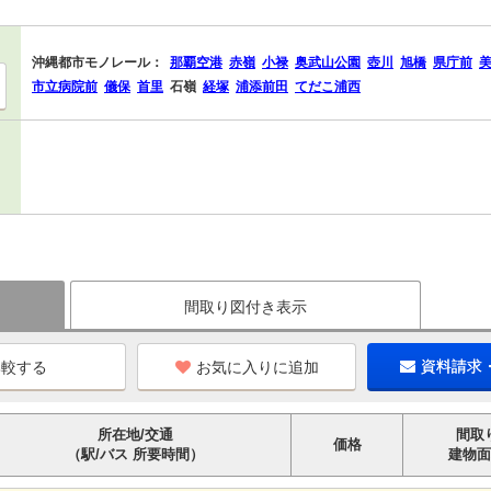
沖縄都市モノレール：
那覇空港
赤嶺
小禄
奥武山公園
壺川
旭橋
県庁前
市立病院前
儀保
首里
石嶺
経塚
浦添前田
てだこ浦西
間取り図付き表示
お気に入りに追加
資料請求
所在地/交通
間取
価格
（駅/バス 所要時間）
建物面