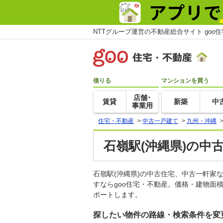
NTTグループ運営の不動産総合サイト goo
借りる
マンションを買う
店舗･
賃貸
新築
中
事業用
住宅・不動産
>
中古一戸建て
>
九州・沖縄
石嶺駅(沖縄県)の中
石嶺駅(沖縄県)の中古住宅、中古一軒
すならgoo住宅・不動産。価格・建物面
ポートします。
探したい物件の路線・検索条件を変