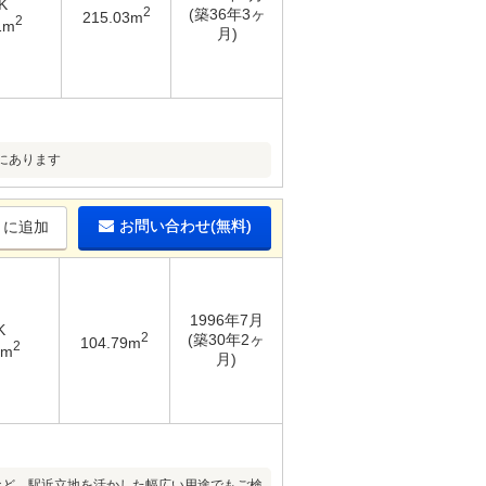
K
2
(築36年3ヶ
215.03m
2
1m
月)
にあります
お問い合わせ(無料)
りに追加
1996年7月
K
2
(築30年2ヶ
104.79m
2
1m
月)
など、駅近立地を活かした幅広い用途でもご検