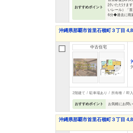
討いただけます
おすすめポイント
いレール）「首
6分◆過去に雨
沖縄県那覇市首里石嶺町３丁目 4,80
中古住宅
2階建て
駐車場あり
所有権
即
おすすめポイント
お気軽にお問い
沖縄県那覇市首里石嶺町３丁目 4,80