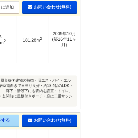
お問い合わせ(無料)
りに追加
2009年10月
K
2
(築16年11ヶ
181.28m
2
2m
月)
通風良好▼建物の特徴・旧エス・バイ・エル
室南向きで日当り良好・約18.4帖のLDK・
ト、 廊下・階段下にも収納を設置・トイレ、
・玄関前に屋根付きポーチ・窓は二重サッシ
をする
お問い合わせ(無料)