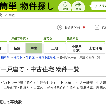
住宅・不動産
0
最近見た物件
保
一戸建てを買う
建てる
投資する
不動産
古
新築
中古
土地
土地活用
投資
>
福岡県
>
福岡市
>
早良区
>
福岡市空港線
>
藤崎駅の中古一戸建て 物件一覧
古一戸建て・中古住宅 物件一覧
家などの中古一戸建て物件をご紹介します。中古物件、中古一軒家、中古
積・土地面積・間取り・人気のこだわり条件から物件を簡単検索。理想の
更して再検索