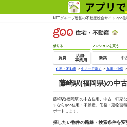
NTTグループ運営の不動産総合サイト goo
借りる
マンションを買う
店舗･
賃貸
新築
中
事業用
住宅・不動産
>
中古一戸建て
>
九州・沖縄
藤崎駅(福岡県)の中
藤崎駅(福岡県)の中古住宅、中古一軒
すならgoo住宅・不動産。価格・建物面
ポートします。
探したい物件の路線・検索条件を変