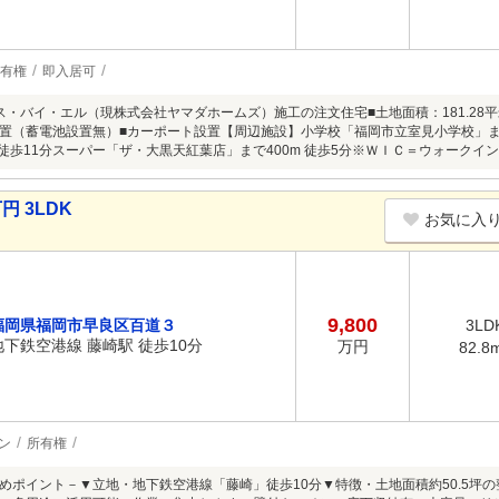
有権
即入居可
・バイ・エル（現株式会社ヤマダホームズ）施工の注文住宅■土地面積：181.28平米■建
置（蓄電池設置無）■カーポート設置【周辺施設】小学校「福岡市立室見小学校」まで
m 徒歩11分スーパー「ザ・大黒天紅葉店」まで400m 徒歩5分※ＷＩＣ＝ウォーク
円 3LDK
お気に入
9,800
福岡県福岡市早良区百道３
3LD
地下鉄空港線 藤崎駅 徒歩10分
万円
82.8
ン
所有権
めポイント－▼立地・地下鉄空港線「藤崎」徒歩10分▼特徴・土地面積約50.5坪の整形