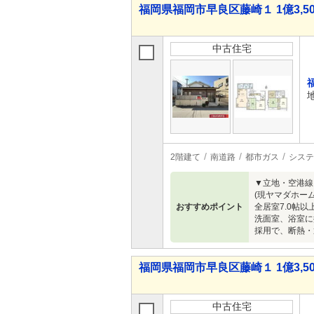
福岡県福岡市早良区藤崎１ 1億3,50
中古住宅
2階建て
南道路
都市ガス
システ
▼立地・空港線
(現ヤマダホー
おすすめポイント
全居室7.0帖
洗面室、浴室に
採用で、断熱・
福岡県福岡市早良区藤崎１ 1億3,50
中古住宅