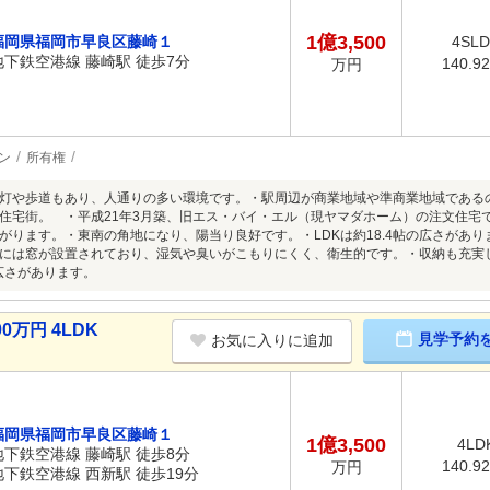
1億3,500
福岡県福岡市早良区藤崎１
4SL
地下鉄空港線 藤崎駅 徒歩7分
140.9
万円
ン
所有権
灯や歩道もあり、人通りの多い環境です。・駅周辺が商業地域や準商業地域である
住宅街。 ・平成21年3月築、旧エス・バイ・エル（現ヤマダホーム）の注文住宅
がります。・東南の角地になり、陽当り良好です。・LDKは約18.4帖の広さがあ
には窓が設置されており、湿気や臭いがこもりにくく、衛生的です。・収納も充実
の広さがあります。
0万円 4LDK
見学予約
お気に入りに追加
福岡県福岡市早良区藤崎１
1億3,500
4LD
地下鉄空港線 藤崎駅 徒歩8分
140.9
万円
地下鉄空港線 西新駅 徒歩19分