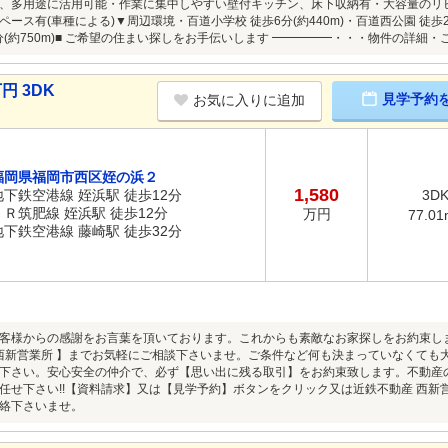
、多用途に活用可能・作業に集中しやすい壁付キッチン、床下収納有・大容量のリビ
ース有(車種による)▼周辺環境・百道小学校 徒歩6分(約440m)・百道西公園 徒歩
0分(約750m)■ ご希望の住まい探しをお手伝いします ━━━━━・・・物件の詳
円 3DK
見学予約
お気に入りに追加
福岡県福岡市西区姪の浜２
1,580
地下鉄空港線 姪浜駅 徒歩12分
3D
ＪＲ筑肥線 姪浜駅 徒歩12分
万円
77.01
地下鉄空港線 藤崎駅 徒歩32分
客様からの感謝をお言葉を頂いております。これからも素敵なお家探しをお約束し
 西新営業所 】までお気軽にご相談下さいませ。ご条件など何も決まっていなくて
下さい。安心安全の仲介で、必ず【思い出に残る取引】をお約束致します。不動産
せ下さい!!【資料請求】又は【見学予約】ボタンをクリック又は近鉄不動産 西新営業所【
絡下さいませ。