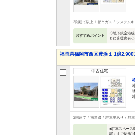
3階建て以上
都市ガス
システムキ
◇地下鉄空港線
おすすめポイント
Ｄに床暖房有◇
福岡県福岡市西区豊浜１ 1億2,900万
中古住宅
2階建て
南道路
駐車場あり
駐車
■駐車スペース
駅」まで徒歩1