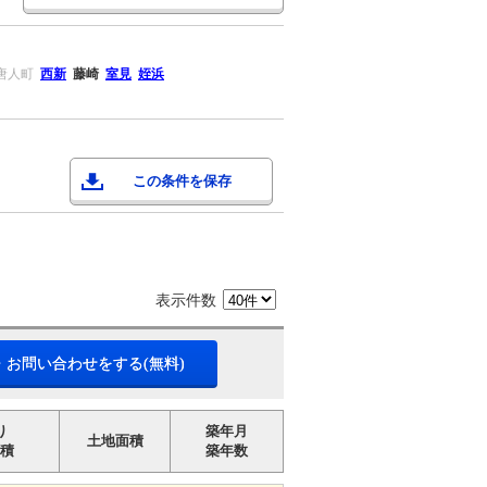
唐人町
西新
藤崎
室見
姪浜
この条件を保存
表示件数
・お問い合わせをする(無料)
り
築年月
土地面積
積
築年数