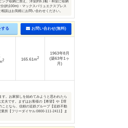
ング収納に加え、洋室約6.1帖・和室に収納
2分(約100m)・マックスバリュエクスプレス
細・ご相談はお気軽にお問い合わせください。
をする
お問い合わせ(無料)
1963年8月
K
2
(築63年1ヶ
165.61m
2
m
月)
ます。お家探しを始めてみようと思われたら
も大丈夫です。まずはお客様の【希望】や【理
のことなら、信頼の近鉄グループ【近鉄不動
フリーダイヤル:0800-111-2411】ま