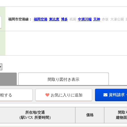
福岡市空港線：
福岡空港
東比恵
博多
祇園
中洲川端
天神
赤坂
大濠公園
間取り図付き表示
お気に入りに追加
資料請求
所在地/交通
間取
価格
（駅/バス 所要時間）
建物面