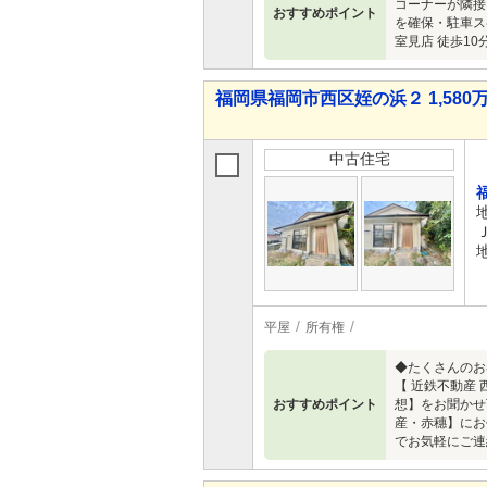
コーナーが隣接
おすすめポイント
を確保・駐車スペ
室見店 徒歩1
福岡県福岡市西区姪の浜２ 1,580万
中古住宅
平屋
所有権
◆たくさんのお
【 近鉄不動産
おすすめポイント
想】をお聞かせ
産・赤穗】にお任
でお気軽にご連