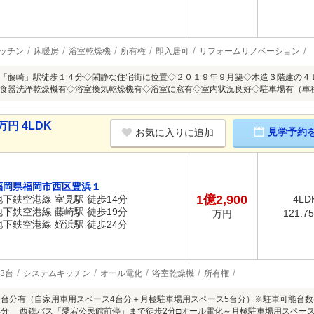
ッチン
床暖房
浴室乾燥機
所有権
即入居可
リフォームリノベーション
「藤崎」駅徒歩１４分◇閑静な住宅街に位置◇２０１９年９月築◇木造３階建の４
食器洗浄乾燥機有◇浴室換気乾燥機有◇浴室に窓有◇室内状況良好◇駐車場有（車
円 4LDK
見学予約
お気に入りに追加
福岡県福岡市西区豊浜１
1億2,900
地下鉄空港線 室見駅 徒歩14分
4LD
地下鉄空港線 藤崎駅 徒歩19分
121.7
万円
地下鉄空港線 姪浜駅 徒歩24分
3台
システムキッチン
オール電化
浴室乾燥機
所有権
9台分有（自家用車用スペース4台分＋月極駐車場用スペース5台分）※駐車可能台数
4分 西鉄バス「愛宕公民館前停」まで徒歩2分□オール電化～月極駐車場用スペース