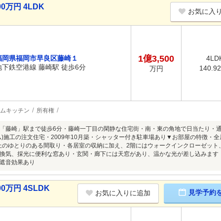
0万円 4LDK
お気に入
1億3,500
福岡県福岡市早良区藤崎１
4LD
地下鉄空港線 藤崎駅 徒歩6分
140.9
万円
ムキッチン
所有権
「藤崎」駅まで徒歩6分・藤崎一丁目の閑静な住宅街・南・東の角地で日当たり・
ム)施工の注文住宅・2009年10月築・シャッター付き駐車場あり▼お部屋の特徴・全居
以上のゆとりのある間取り・各居室の収納に加え、2階にはウォークインクローゼッ
換気、採光に便利な窓あり・玄関・廊下には天窓があり、温かな光が差し込みます
遮音効果あり
0万円 4SLDK
見学予約
お気に入りに追加