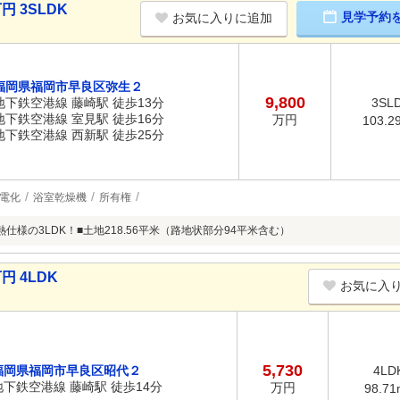
円 3SLDK
見学予約
お気に入りに追加
福岡県福岡市早良区弥生２
9,800
地下鉄空港線 藤崎駅 徒歩13分
3SL
地下鉄空港線 室見駅 徒歩16分
万円
103.2
地下鉄空港線 西新駅 徒歩25分
電化
浴室乾燥機
所有権
仕様の3LDK！■土地218.56平米（路地状部分94平米含む）
円 4LDK
お気に入
5,730
福岡県福岡市早良区昭代２
4LD
地下鉄空港線 藤崎駅 徒歩14分
万円
98.71