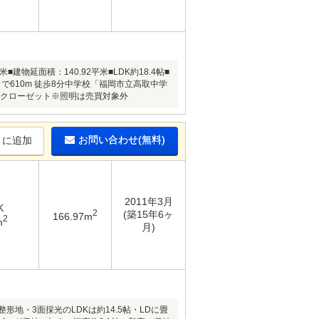
物延面積：140.92平米■LDK約18.4帖■
610m 徒歩8分中学校「福岡市立高取中学
インクローゼット※照明は売買対象外
お問い合わせ(無料)
りに追加
2011年3月
K
2
(築15年6ヶ
166.97m
2
m
月)
地・3面採光のLDKは約14.5帖・LDに畳