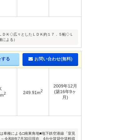
ＬＤＫ◇広々としたＬＤＫ約１７．５帖◇Ｌ
種による）
をする
お問い合わせ(無料)
2009年12月
K
2
(築16年9ヶ
249.91m
2
5m
月)
は車種による□南東角地■地下鉄空港線「室見
～令和8年7月30日現在、4台分賃貸中賃料収