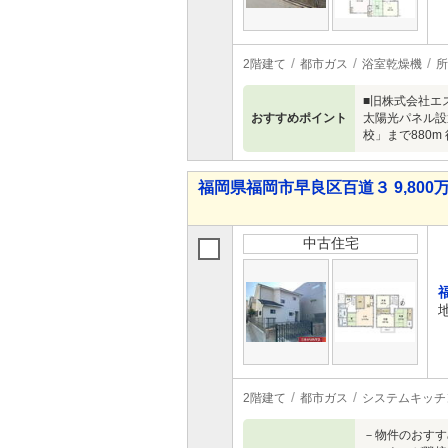
2階建て
都市ガス
浴室乾燥機
所
■旧株式会社エス
おすすめポイント
太陽光パネル設
校」まで880
福岡県福岡市早良区百道３ 9,800万
中古住宅
2階建て
都市ガス
システムキッチ
－物件のおすす