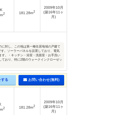
2009年10月
DK
2
(築16年11ヶ
181.28m
2
2m
月)
のに対し、この地は第一種住居地域の戸建て
です。ソーラーパネルを設置しており、電気
ります。・キッチン・浴室・洗面室・お手洗い
しており、特に2階のウォークインクローゼッ
をする
お問い合わせ(無料)
2009年10月
K
2
(築16年11ヶ
181.28m
2
2m
月)