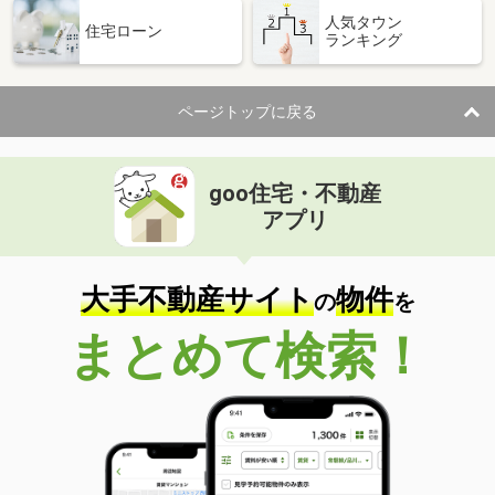
人気タウン
住宅ローン
ランキング
ページトップに戻る
goo住宅・不動産
アプリ
大手不動産サイト
物件
の
を
まとめて検索！