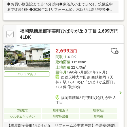
◆お買い物施設まで歩15分以内◆東若久小まで歩5分、筑紫丘中
まで徒歩18分◆2026年2月リフォーム済。水回りは新品交換◆リ
ビングからは八田池を望む開放的な眺望
福岡県糟屋郡宇美町ひばりが丘３丁目 2,699万円
4LDK
2,699
万円
間取り
4LDK
2
建物面積
112.85m
2
土地面積
227.73m
築年月
1995年7月(築31年2ヶ月)
パノラマあり
西鉄天神大牟田線 西鉄福岡（天
神）駅 バス19分/「ひばりが丘西口」
バス停 停歩3分
福岡県糟屋郡宇美町ひばりが丘３
丁目
2階建て
駐車場あり
駐車2台
システムキッチン
浴室乾燥機
所有権
【糟屋郡宇美町ひばりが丘 リフォーム済中古戸建】全居室6帖以