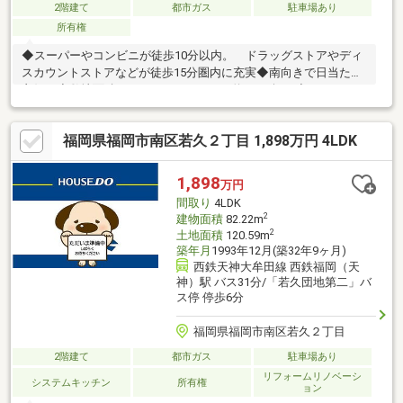
2階建て
都市ガス
駐車場あり
所有権
◆スーパーやコンビニが徒歩10分以内。 ドラッグストアやディ
スカウントストアなどが徒歩15分圏内に充実◆南向きで日当たり
良好！◆敷地面積はゆとりの267.55㎡（約80.93坪）◆ガーデニン
グや家庭菜園を楽しめる日当たりの良いお庭◆大切なお車を雨風
から守るシャッター付堀車庫◆好みにリフォームしたい方にもお
福岡県福岡市南区若久２丁目 1,898万円 4LDK
ススメ 無料でリフォーム見積もりいたします。リフォームシミ
ュレーションしてみませんか？◇注文住宅をご検討で土地をお探
しの方もお気軽にお問い合わせください。
1,898
万円
間取り
4LDK
2
建物面積
82.22m
2
土地面積
120.59m
築年月
1993年12月(築32年9ヶ月)
西鉄天神大牟田線 西鉄福岡（天
神）駅 バス31分/「若久団地第二」バ
ス停 停歩6分
福岡県福岡市南区若久２丁目
2階建て
都市ガス
駐車場あり
リフォームリノベーシ
システムキッチン
所有権
ョン