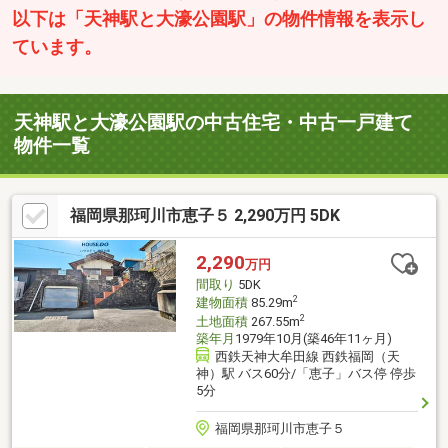
以下は「天神駅と大濠公園駅」の物件情報を表示し
ています。
天神駅と大濠公園駅の中古住宅・中古一戸建て
物件一覧
福岡県那珂川市恵子５ 2,290万円 5DK
2,290
万円
間取り
5DK
2
建物面積
85.29m
2
土地面積
267.55m
築年月
1979年10月(築46年11ヶ月)
西鉄天神大牟田線 西鉄福岡（天
神）駅 バス60分/「恵子」バス停 停歩
5分
福岡県那珂川市恵子５