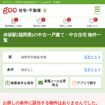
NTTグループ運営の不動産総合サイト goo住宅・不動産
1
0
0
0
最近検索した条件
最近見た物件
保存した条件
お気に入り
赤坂駅(福岡県)の中古一戸建て・中古住宅 物件一
覧
駅
変更する
福岡市空港線/赤坂
条件
変更する
指定なし
新着メールを受
検索条件を保存
アプリで探す
取る
お探しの条件に該当する物件はありませんでした。