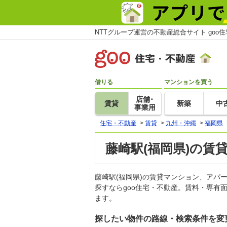
NTTグループ運営の不動産総合サイト goo
借りる
マンションを買う
店舗･
賃貸
新築
中
事業用
住宅・不動産
>
賃貸
>
九州・沖縄
>
福岡県
藤崎駅(福岡県)の賃
藤崎駅(福岡県)の賃貸マンション、ア
探すならgoo住宅・不動産。賃料・専有
ます。
探したい物件の路線・検索条件を変