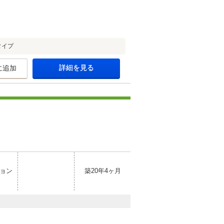
タイプ
詳細を見る
に追加
ョン
築20年4ヶ月