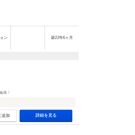
ョン
築22年6ヶ月
輪場
詳細を見る
に追加