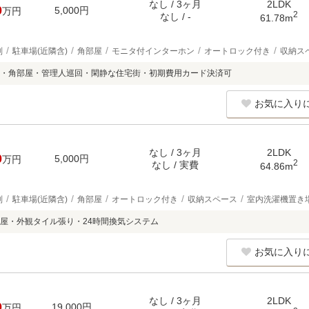
なし / 3ヶ月
2LDK
0
5,000円
万円
2
なし / -
61.78m
別
駐車場(近隣含)
角部屋
モニタ付インターホン
オートロック付き
収納ス
・角部屋・管理人巡回・閑静な住宅街・初期費用カード決済可
お気に入り
なし / 3ヶ月
2LDK
0
5,000円
万円
2
なし / 実費
64.86m
別
駐車場(近隣含)
角部屋
オートロック付き
収納スペース
室内洗濯機置き
屋・外観タイル張り・24時間換気システム
お気に入り
なし / 3ヶ月
2LDK
0
19,000円
万円