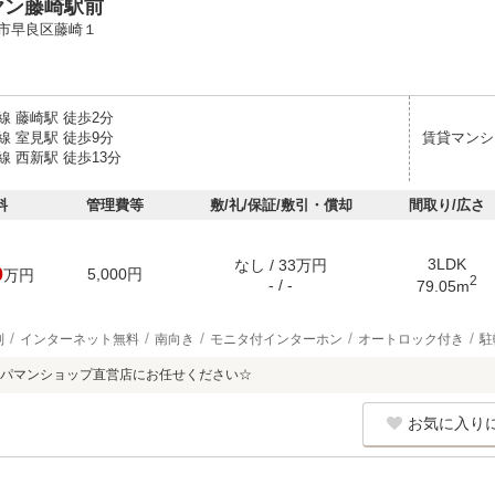
ヤン藤崎駅前
市早良区藤崎１
線 藤崎駅 徒歩2分
線 室見駅 徒歩9分
賃貸マンシ
 西新駅 徒歩13分
料
管理費等
敷/礼/保証/敷引・償却
間取り/広さ
3LDK
なし / 33万円
0
5,000円
万円
2
- / -
79.05m
別
インターネット無料
南向き
モニタ付インターホン
オートロック付き
駐
パマンショップ直営店にお任せください☆
お気に入り