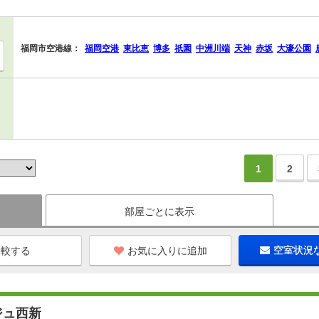
福岡市空港線：
福岡空港
東比恵
博多
祇園
中洲川端
天神
赤坂
大濠公園
1
2
部屋ごとに表示
お気に入りに追加
空室状況
ジュ西新