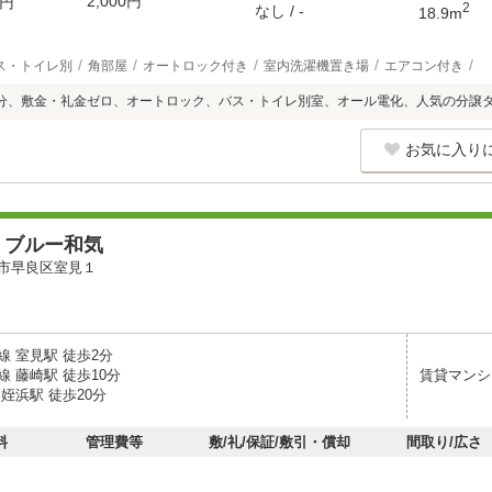
2,000円
円
2
なし / -
18.9m
ス・トイレ別
角部屋
オートロック付き
室内洗濯機置き場
エアコン付き
分、敷金・礼金ゼロ、オートロック、バス・トイレ別室、オール電化、人気の分譲
お気に入り
・ブルー和気
市早良区室見１
線 室見駅 徒歩2分
 藤崎駅 徒歩10分
賃貸マンシ
姪浜駅 徒歩20分
料
管理費等
敷/礼/保証/敷引・償却
間取り/広さ