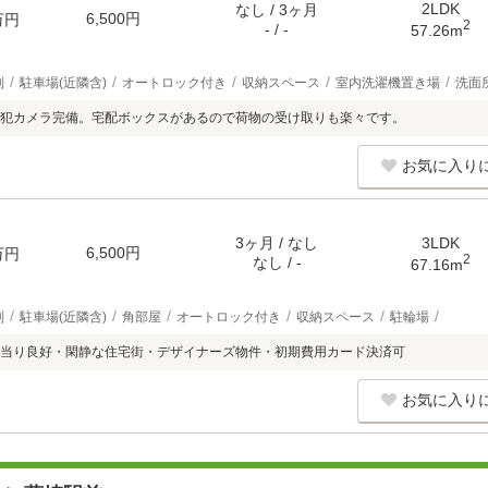
2LDK
なし / 3ヶ月
6,500円
万円
2
- / -
57.26m
別
駐車場(近隣含)
オートロック付き
収納スペース
室内洗濯機置き場
洗面
犯カメラ完備。宅配ボックスがあるので荷物の受け取りも楽々です。
お気に入り
3ヶ月 / なし
3LDK
6,500円
万円
2
なし / -
67.16m
別
駐車場(近隣含)
角部屋
オートロック付き
収納スペース
駐輪場
当り良好・閑静な住宅街・デザイナーズ物件・初期費用カード決済可
お気に入り