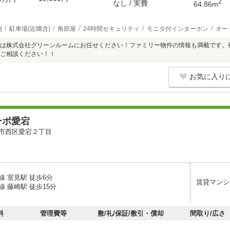
2
なし / 実費
64.86m
別
駐車場(近隣含)
角部屋
24時間セキュリティ
モニタ付インターホン
オー
は株式会社グリーンルームにお任せください！ファミリー物件の情報も満載です。
ご相談ください！！
お気に入り
ーポ愛宕
市西区愛宕２丁目
線 室見駅 徒歩6分
賃貸マンシ
 藤崎駅 徒歩15分
料
管理費等
敷/礼/保証/敷引・償却
間取り/広さ