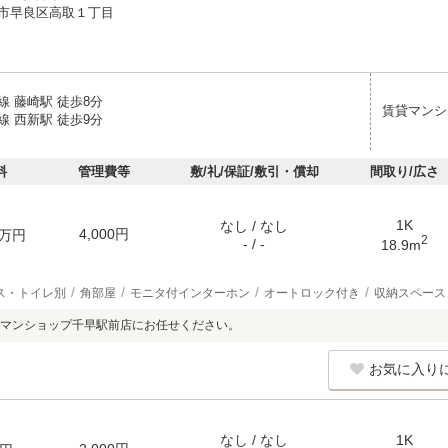
市早良区高取１丁目
線 藤崎駅 徒歩8分
賃貸マンシ
線 西新駅 徒歩9分
料
管理費等
敷/礼/保証/敷引・償却
間取り/広さ
1K
なし / なし
4,000円
万円
2
- / -
18.9m
ス・トイレ別
角部屋
モニタ付インターホン
オートロック付き
収納スペース
マンショップ千早駅前店にお任せください。
お気に入り
なし / なし
1K