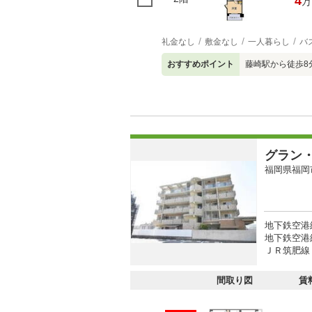
4
万
礼金なし
敷金なし
一人暮らし
バ
おすすめポイント
藤崎駅から徒歩8
グラン
福岡県福岡
地下鉄空港
地下鉄空港線
ＪＲ筑肥線 
間取り図
賃