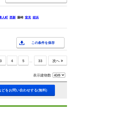
唐人町
西新
藤崎
室見
姪浜
この条件を保存
3
4
5
33
次へ
…
表示建物数
などをお問い合わせする(無料)