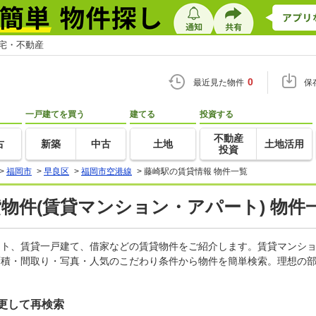
住宅・不動産
0
最近見た物件
保
一戸建てを買う
建てる
投資する
不動産
古
新築
中古
土地
土地活用
投資
>
福岡市
>
早良区
>
福岡市空港線
>
藤崎駅の賃貸情報 物件一覧
貸物件(賃貸マンション・アパート) 物件
パート、賃貸一戸建て、借家などの賃貸物件をご紹介します。賃貸マンシ
面積・間取り・写真・人気のこだわり条件から物件を簡単検索。理想の部
更して再検索