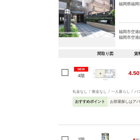
福岡県福岡
福岡市空港
福岡市空港
間取り図
賃
NEW
4.50
4階
礼金なし
敷金なし
一人暮らし
バ
おすすめポイント
お部屋探しはアパ
2階