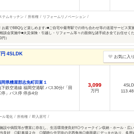
ステムキッチン
所有権
リフォームリノベーション
！お庭でBBQなど楽しめます♪■ご自宅や最寄駅での待ち合わせ等の送迎サービス実施
相談会実施中■火災保険・引越し・リフォーム等々の面倒な諸手続き全てお任せく
0円）
円 4SLDK
お気に入
福岡県糟屋郡志免町田富１
3,099
4SL
地下鉄空港線 福岡空港駅 バス30分/「田
万円
113.4
富停」バス停 停歩4分
ール電化
所有権
即入居可
施設や病院等が豊富に存在し、生活環境便良好!!◎ウォークイン収納・ホール・広
当良好 ◎駐車場２台 ◎閑静な住宅街の北西角地◎南面庭にデッキがあり、多用