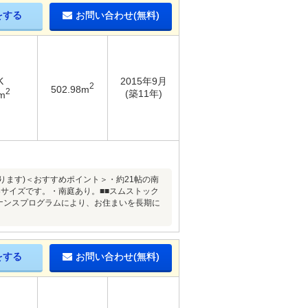
をする
お問い合わせ(無料)
K
2015年9月
2
502.98m
2
(築11年)
m
よります)＜おすすめポイント＞・約21帖の南
8サイズです。・南庭あり。■■スムストック
テナンスプログラムにより、お住まいを長期に
をする
お問い合わせ(無料)