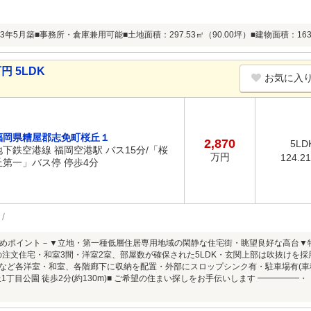
93年5月築■事務所・倉庫兼用可能■土地面積：297.53㎡（90.00坪）■建物面積：163.9
円 5LDK
お気に入
福岡県糟屋郡志免町桜丘１
2,870
5LD
地下鉄空港線 福岡空港駅 バス15分/「桜
万円
124.2
丘第一」バス停 停歩4分
めポイント－▼立地・第一種低層住居専用地域の閑静な住宅街・眺望良好な高台▼
の注文住宅・和室3間・洋室2室、部屋数が確保された5LDK・玄関上部は吹抜けを
Cなど各洋室・和室、各階廊下に収納を配置・外部にスロップシンク有・駐車場有(車
桜丘1丁目公園 徒歩2分(約130m)■ ご希望の住まい探しをお手伝いします ━━━