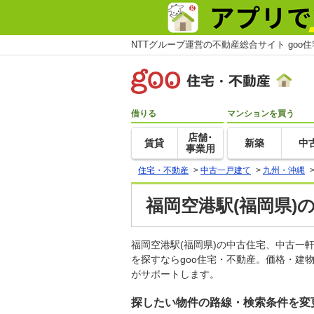
NTTグループ運営の不動産総合サイト goo
借りる
マンションを買う
店舗･
賃貸
新築
中
事業用
住宅・不動産
>
中古一戸建て
>
九州・沖縄
福岡空港駅(福岡県)
福岡空港駅(福岡県)の中古住宅、中古
を探すならgoo住宅・不動産。価格・建
がサポートします。
探したい物件の路線・検索条件を変