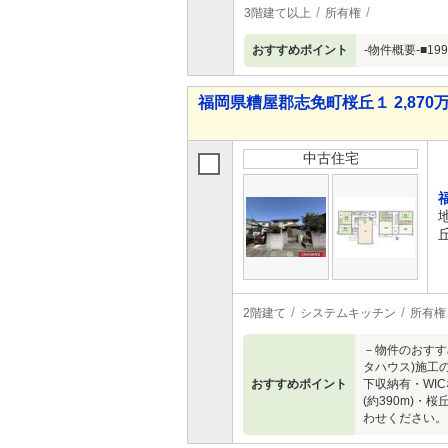
3階建て以上
所有権
おすすめポイント
-物件概要-■19
福岡県糟屋郡志免町桜丘１ 2,870万
中古住宅
2階建て
システムキッチン
所有権
－物件のおすす
タハウス)施工
おすすめポイント
下収納有・WI
(約390m)・
わせください。