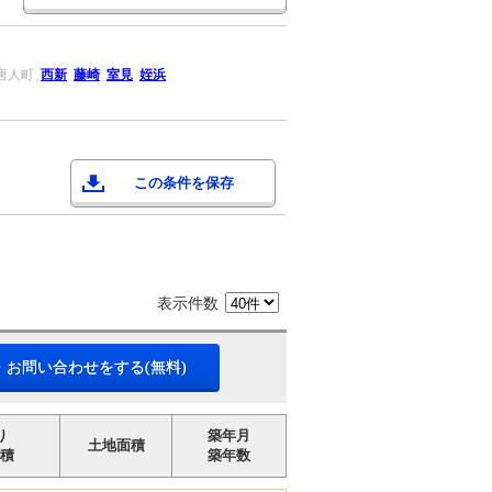
唐人町
西新
藤崎
室見
姪浜
この条件を保存
表示件数
・お問い合わせをする(無料)
り
築年月
土地面積
積
築年数