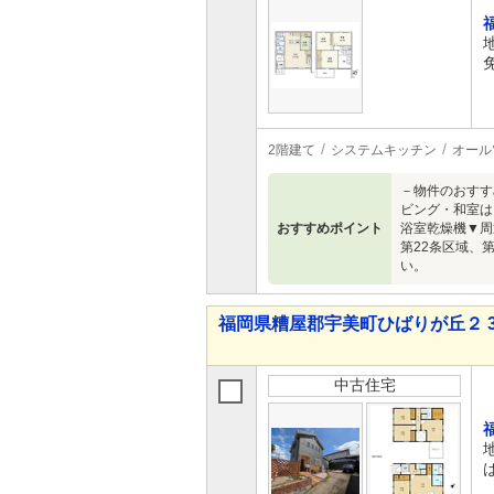
2階建て
システムキッチン
オール
－物件のおすす
ビング・和室は
おすすめポイント
浴室乾燥機▼周辺
第22条区域、
い。
福岡県糟屋郡宇美町ひばりが丘２ 3,2
中古住宅