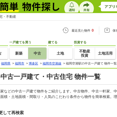
住宅・不動産
0
最近見た物件
保
一戸建てを買う
建てる
投資する
不動産
古
新築
中古
土地
土地活用
投資
>
福岡県
>
福岡市
>
博多区
>
福岡市空港線
>
福岡空港駅の中古一戸建て 物件一覧
の中古一戸建て・中古住宅 物件一覧
一軒家などの中古一戸建て物件をご紹介します。中古物件、中古一軒家、
物面積・土地面積・間取り・人気のこだわり条件から物件を簡単検索。理
更して再検索