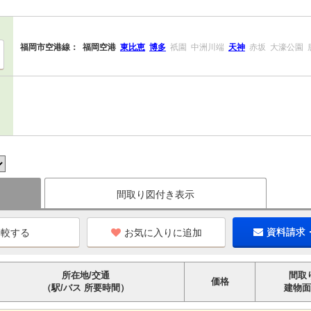
福岡市空港線：
福岡空港
東比恵
博多
祇園
中洲川端
天神
赤坂
大濠公園
間取り図付き表示
お気に入りに追加
資料請求
所在地/交通
間取
価格
（駅/バス 所要時間）
建物面