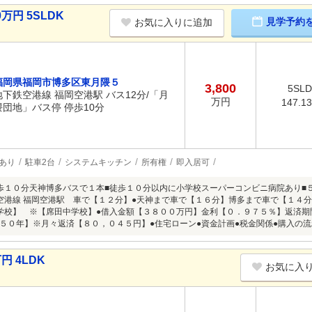
万円 5SLDK
見学予約
お気に入りに追加
福岡県福岡市博多区東月隈５
3,800
5SL
地下鉄空港線 福岡空港駅 バス12分/「月
万円
147.1
隈団地」バス停 停歩10分
あり
駐車2台
システムキッチン
所有権
即入居可
歩１０分天神博多バスで１本■徒歩１０分以内に小学校スーパーコンビニ病院あり■
空港線 福岡空港駅 車で【１２分】●天神まで車で【１６分】博多まで車で【１４
学校】 ※【席田中学校】●借入金額【３８００万円】金利【０．９７５％】返済期
５０年】※月々返済【８０，０４５円】●住宅ローン●資金計画●税金関係●購入の
円 4LDK
お気に入