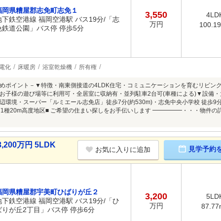
福岡県糟屋郡志免町志免１
3,550
4LD
地下鉄空港線 福岡空港駅 バス19分/「志
万円
100.1
免鉄道公園」バス停 停歩5分
電化
床暖房
浴室乾燥機
所有権
めポイント－▼特徴・南東側接道の4LDK住宅・コミュニケーションを育むリビン
お子様の遊び場等に利用可・全居室に収納有・並列駐車2台可(車種による)▼設備・太
環境・スーパー「ルミエール志免店」徒歩7分(約530m)・志免中央小学校 徒歩9分(
第1種20m高度地区■ ご希望の住まい探しをお手伝いします ━━━━━・・・物件
00万円 5LDK
見学予約
お気に入りに追加
福岡県糟屋郡宇美町ひばりが丘２
3,200
5LD
地下鉄空港線 福岡空港駅 バス19分/「ひ
万円
87.77
ばりが丘2丁目」バス停 停歩6分