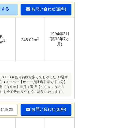
をする
お問い合わせ(無料)
1994年2月
DK
2
(築32年7ヶ
248.02m
2
3m
月)
５ＳＬＤＫあり荷物が多くてもゆったり♪駐車
分】●スーパー【サニー月隈店】車で【３分】
間【３５年】※月々返済【１０６，８２６
流れを全て分かりやすくご説明いたします。
お問い合わせ(無料)
りに追加