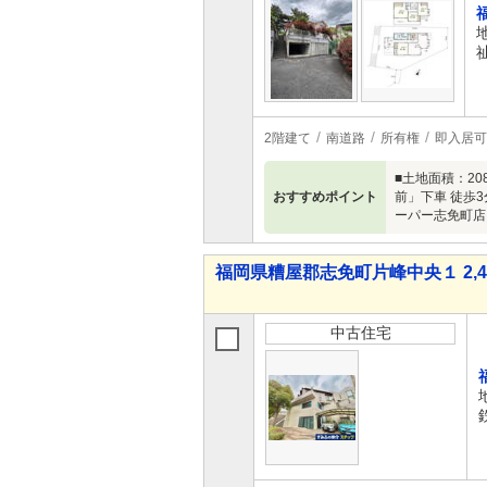
2階建て
南道路
所有権
即入居可
■土地面積：2
おすすめポイント
前」下車 徒歩
ーパー志免町店
福岡県糟屋郡志免町片峰中央１ 2,49
中古住宅