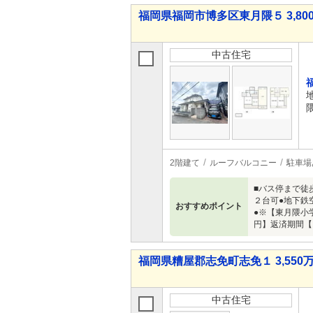
福岡県福岡市博多区東月隈５ 3,800
中古住宅
2階建て
ルーフバルコニー
駐車場
■バス停まで徒
２台可●地下鉄
おすすめポイント
●※【東月隈小
円】返済期間【
福岡県糟屋郡志免町志免１ 3,550万
中古住宅