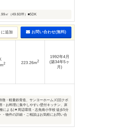
9㎡（49.60坪）■5DK
お問い合わせ(無料)
りに追加
1992年4月
K
2
(築34年5ヶ
223.26m
2
1m
月)
特徴・軽量鉄骨造、サンヨーホームズ(旧クボ
採用・お料理に集中しやすい壁付キッチン、床
種による)▼周辺環境・志免南小学校 徒歩5分
━━・・・物件の詳細・ご相談はお気軽にお問い合