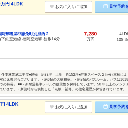
万円 4LDK
見学予約
お気に入りに追加
7,280
福岡県糟屋郡志免町別府西２
4LD
地下鉄空港線 福岡空港駅 徒歩14分
万円
109.3
築。住友林業施工平屋■建物 約33坪 土地 約152坪■駐車スペース２台分 (車種に
LDKに床暖房もございます。・約6帖の大壁和室。・約2帖のバスルーム。バスは161
つの特長」 ■■・新耐震基準レベルの耐震性を保持しています。50 年以上のメン
ています。・新築時から実施した「点検・補修」の住宅履歴が保管されています。
円 4LDK
見学予約
お気に入りに追加