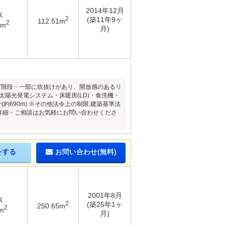
2014年12月
K
2
(築11年9ヶ
112.51m
2
9m
月)
グ階段・一部に吹抜けがあり、開放感のあるリ
陽光発電システム・床暖房(LD)・食洗機・
約690m) ※その他法令上の制限:建築基準法
の詳細・ご相談はお気軽にお問い合わせくださ
をする
お問い合わせ(無料)
2001年8月
K
2
(築25年1ヶ
250.65m
2
m
月)