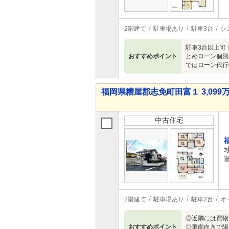
2階建て
駐車場あり
駐車3台
シ
駐車3台以上可
おすすめポイント
とめローン個別
ではローン代行
福岡県糟屋郡志免町田富１ 3,099万
中古住宅
2階建て
駐車場あり
駐車2台
オ
◎近隣には買物
おすすめポイント
◎東南向きで陽