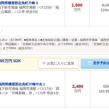
福岡県糟屋郡志免町片峰３
1,500
4LD
地下鉄空港線 福岡空港駅 バス12分/「福
万円
124
祉公園前」バス停 停歩3分
08.16㎡（62.96坪）■堀車庫あり■志免福祉公園に隣接～交通～福岡市空港線「福
3分～周辺施設～「志免町立志免中央小学校」まで1400m（徒歩18分）「志免町立志
」まで790m（徒歩10分）
0万円 5DK
見学予約
お気に入りに追加
福岡県糟屋郡志免町片峰中央１
2,490
5D
地下鉄空港線 福岡空港駅 バス17分/「西
万円
163.9
鉄バス「片峰新橋」停」バス停 停歩1分