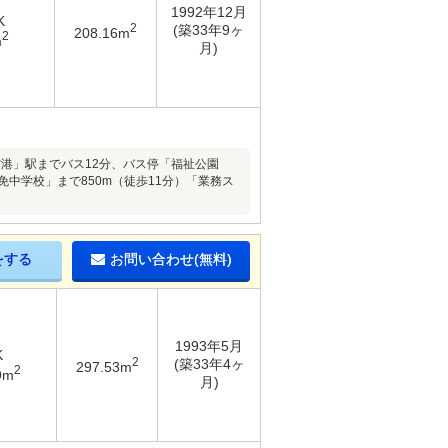
1992年12月
K
2
(築33年9ヶ
208.16m
2
m
月)
岡空港」駅までバス12分、バス停「福祉公園
免中学校」まで850m（徒歩11分）「業務ス
をする
お問い合わせ(無料)
1993年5月
K
2
(築33年4ヶ
297.53m
2
9m
月)