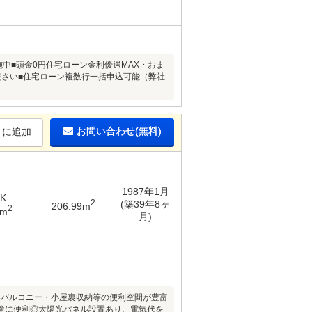
中■頭金0円住宅ローン金利優遇MAX・おま
ださい■住宅ローン複数行一括申込可能（弊社
お問い合わせ(無料)
りに追加
1987年1月
DK
2
(築39年8ヶ
206.99m
2
8m
月)
いバルコニー・小屋裏収納等の便利空間が豊富
途に便利◎太陽光パネル設置あり、電気代を