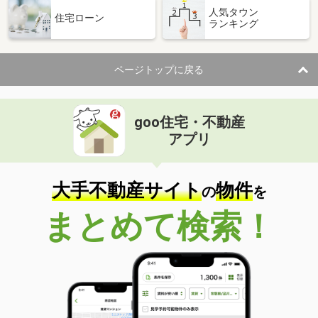
人気タウン
住宅ローン
ランキング
ページトップに戻る
goo住宅・不動産
アプリ
大手不動産サイト
物件
の
を
まとめて検索！