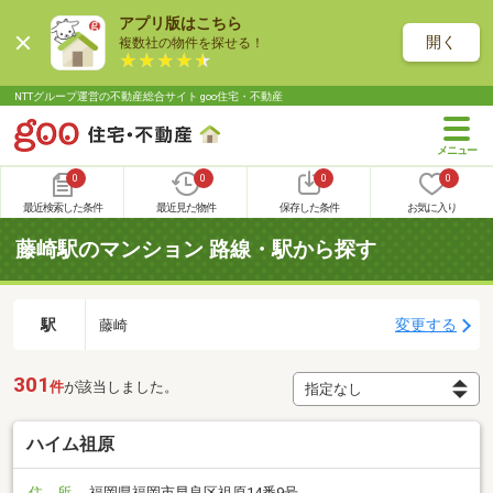
アプリ版はこちら
開く
複数社の物件を探せる！
NTTグループ運営の不動産総合サイト goo住宅・不動産
0
0
0
0
最近検索した条件
最近見た物件
保存した条件
お気に入り
藤崎駅のマンション 路線・駅から探す
駅
変更する
藤崎
301
件
が該当しました。
ハイム祖原
住 所
福岡県福岡市早良区祖原14番9号