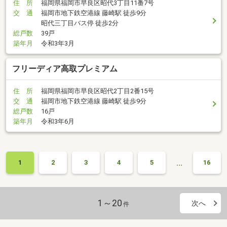
住 所
福岡県福岡市早良区昭代3丁目11番7号
交 通
福岡市地下鉄空港線 藤崎駅 徒歩9分
昭代三丁目バス停 徒歩2分
総戸数
39戸
築年月
令和3年3月
フリーディア高取プレミアム
住 所
福岡県福岡市早良区昭代2丁目2番15号
交 通
福岡市地下鉄空港線 藤崎駅 徒歩9分
総戸数
16戸
築年月
令和3年6月
…
1
2
3
4
5
16
1～20
次へ
件