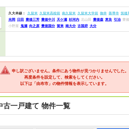
久大本線：
久留米
久留米高校前
南久留米
久留米大学前
御井
善導寺
筑後
光岡
日田
豊後三芳
豊後中川
天ケ瀬
杉河内
北山田
豊後森
恵良
引治
豊
小野屋
鬼瀬
向之原
豊後国分
賀来
南大分
古国府
大分
申し訳ございません。条件にあう物件が見つかりませんでした。
再度条件を設定して、検索をしてください。
以下は「由布市」の物件情報を表示しています。
中古一戸建て 物件一覧