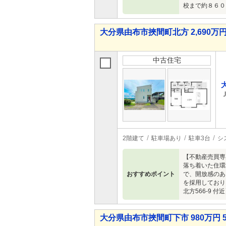
校まで約８６０
大分県由布市挾間町北方 2,690万円 
中古住宅
2階建て
駐車場あり
駐車3台
シ
【不動産売買専
落ち着いた住環
おすすめポイント
で、開放感のあ
を採用しており
北方566-9 付
大分県由布市挾間町下市 980万円 5