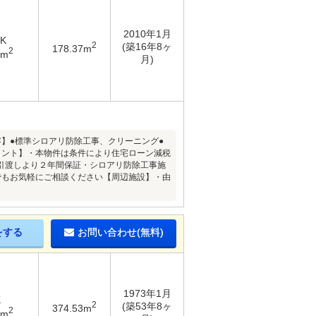
2010年1月
DK
2
(築16年8ヶ
178.37m
2
8m
月)
内容】●標準シロアリ防除工事、クリーニング●
イント】・本物件は条件により住宅ローン減税
引渡しより２年間保証・シロアリ防除工事施
でもお気軽にご相談ください【周辺施設】・由
をする
お問い合わせ(無料)
1973年1月
K
2
(築53年8ヶ
374.53m
2
5m