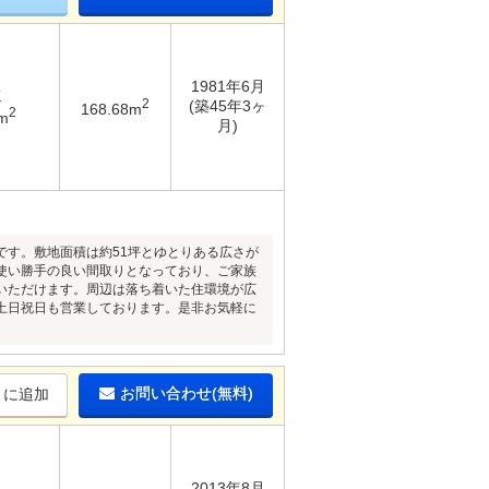
1981年6月
K
2
(築45年3ヶ
168.68m
2
m
月)
です。敷地面積は約51坪とゆとりある広さが
使い勝手の良い間取りとなっており、ご家族
いただけます。周辺は落ち着いた住環境が広
土日祝日も営業しております。是非お気軽に
お問い合わせ(無料)
りに追加
2013年8月