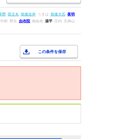
草野
田主丸
筑後吉井
うきは
筑後大石
夜明
後中村
野矢
由布院
南由布
湯平
庄内
天神山
この条件を保存