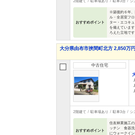
2階建て
駐車場あり
駐車3台
シ
※築後約６年、
ル・全居室フロ
おすすめポイント
ター・エコキュ
を備えています
ろえた立地です
大分県由布市挾間町北方 2,850万円 
中古住宅
2階建て
駐車場あり
駐車3台
シ
住友林業施工の
ッチン 食器洗
おすすめポイント
にウォークイ