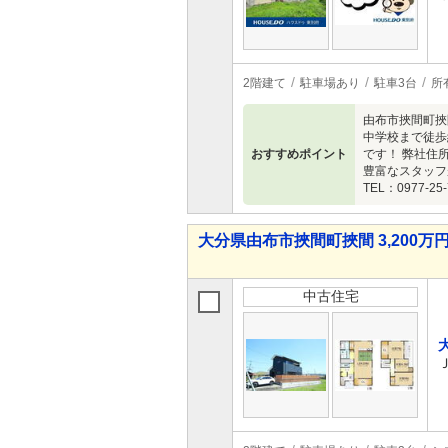
2階建て
駐車場あり
駐車3台
所
由布市挾間町挾
中学校まで徒歩
おすすめポイント
です！ 弊社住
豊富なスタッフ
TEL：0977-25-
大分県由布市挾間町挾間 3,200万円 
中古住宅