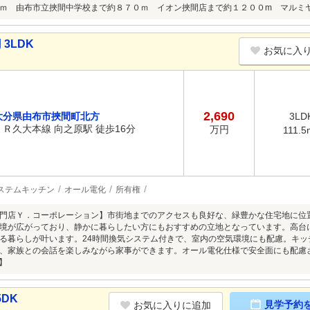
ｍ 由布市立挾間中学校まで約８７０ｍ イオン挾間店まで約１２００m マルミ
3LDK
お気に入
2,690
大分県由布市挾間町北方
3LD
ＪＲ久大本線 向之原駅 徒歩16分
万円
111.5
ステムキッチン
オール電化
所有権
門店Ｙ．コーポレーション】市街地までのアクセスも良好な、緑豊かな住宅地に位
境が広がっており、静かに暮らしたい方にもおすすめの立地となっています。高台
る暮らしが叶います。24時間換気システム付きで、室内の空気環境にも配慮。キ
、家族との会話を楽しみながら家事ができます。オール電化仕様で安全面にも配慮
近】
DK
見学予約
お気に入りに追加