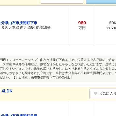
980
大分県由布市挾間町下市
5D
ＪＲ久大本線 向之原駅 徒歩19分
万円
88.59
門店Ｙ．コーポレーション】由布市挾間町下市エリアに位置する中古戸建のご紹介
ースの確保や庭の活用など、敷地を活かした暮らしをご検討いただけます。建物は
応しやすい住まいです。敷地の広さを活かし、ゆとりある生活スタイルもお楽しみ
活のしやすさにも配慮された立地です。当社は大分市内の不動産売買専門店です。
ださい。【ナビ検索：由布市挾間町下市320-2付近】
4LDK
お気に入
大分県由布市挾間町鬼崎