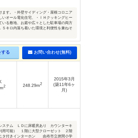
けます。・外壁サイディング・屋根コロニア
しいオール電化住宅、・ＩＨクッキングヒー
ている敷地、お庭や広々とした駐車場の両方
．５キロ内落ち着いた環境と利便性を兼ねそ
をする
お問い合わせ(無料)
2015年3月
K
2
(築11年6ヶ
248.29m
2
4m
月)
システム ＬＤに床暖房あり カウンターキ
利用可能） １階に大型クローゼット ２階
モニタ付きインターホン 由布市立挾間小学