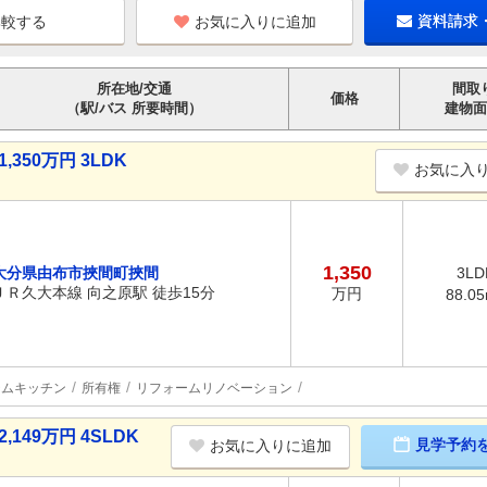
お気に入りに追加
資料請求
所在地/交通
間取
価格
（駅/バス 所要時間）
建物面
350万円 3LDK
お気に入
1,350
大分県由布市挾間町挾間
3LD
ＪＲ久大本線 向之原駅 徒歩15分
万円
88.0
テムキッチン
所有権
リフォームリノベーション
149万円 4SLDK
見学予約
お気に入りに追加