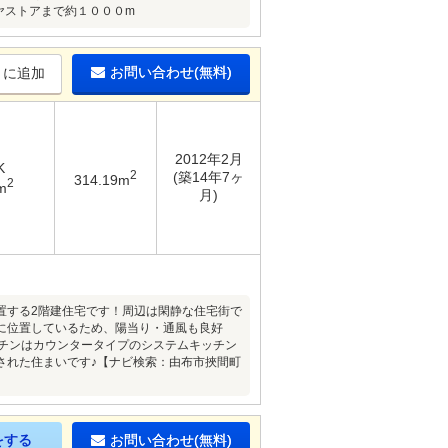
ヤストアまで約１０００m
お問い合わせ(無料)
りに追加
2012年2月
K
2
(築14年7ヶ
314.19m
2
m
月)
置する2階建住宅です！周辺は閑静な住宅街で
に位置しているため、陽当り・通風も良好
ッチンはカウンタータイプのシステムキッチン
された住まいです♪【ナビ検索：由布市挾間町
をする
お問い合わせ(無料)