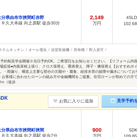
2,149
大分県由布市挾間町赤野
4SL
ＪＲ久大本線 向之原駅 徒歩30分
万円
102.6
ステムキッチン
オール電化
浴室乾燥機
所有権
即入居可
8/9(日)予約制見学会開催※当日予約OK。ご希望日をお知らせください。【リフォーム
場拡張●内装床材上張り、クロス張替え、畳表替え、障子・襖張替え【おすすめポ
。・雨漏り、構造上主要な部分の欠陥や・腐食、給排水管の故障や漏水についてお
・お客様に合わせたローンの組み方や金融機関をご提案。住宅ローンが初めての方
0ｍ（徒歩
DK
見学予約
お気に入りに追加
900
大分県由布市挾間町挾間
5D
ＪＲ久大本線 向之原駅 徒歩7分
万円
109.8