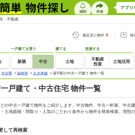
住宅・不動産
0
最近見た物件
保
一戸建てを買う
建てる
投資する
不動産
古
新築
中古
土地
土地活用
投資
>
大分県
>
由布市
>
久大本線
>
湯平駅の中古一戸建て 物件一覧
古一戸建て・中古住宅 物件一覧
家などの中古一戸建て物件をご紹介します。中古物件、中古一軒家、中古
積・土地面積・間取り・人気のこだわり条件から物件を簡単検索。理想の
更して再検索