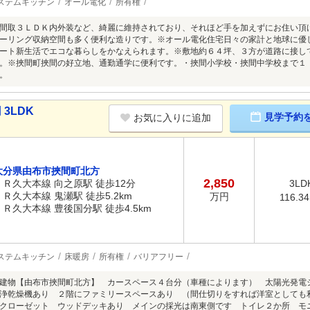
ステムキッチン
オール電化
所有権
間取３ＬＤＫ内外装など、綺麗に維持されており、それほど手を加えずにお住い頂
ーリング収納空間も多く便利な造りです。※オール電化住宅日々の家計と地球に優
ート新生活でエコな暮らしをかなえられます。※敷地約６４坪、３方が道路に接し
。※挾間町挾間の好立地、通勤通学に便利です。・挾間小学校・挾間中学校まで１
。
3LDK
見学予約
お気に入りに追加
大分県由布市挾間町北方
2,850
ＪＲ久大本線 向之原駅 徒歩12分
3LD
ＪＲ久大本線 鬼瀬駅 徒歩5.2km
万円
116.3
ＪＲ久大本線 豊後国分駅 徒歩4.5km
ステムキッチン
床暖房
所有権
バリアフリー
建物【由布市挾間町北方】 カースペース４台分（車種によります） 太陽光発電
浄乾燥機あり ２階にファミリースペースあり （間仕切りをすれば洋室としても
ンクローゼット ウッドデッキあり メインの採光は南東側です トイレ２か所 