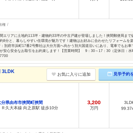
有権
間エリアに土地約113坪・建物約33坪の中古戸建が登場しました！挾間郵便局まで
約8分と、暮らしやすい住環境が魅力です！建物はお好みに合わせたリフォームを
所：別府市浜町17番2号弊社は大分方面へ向かう別大国道沿いにあり、電車でもお車
が安心安全なお取引をお約束します！【営業時間】 9：30～17：30（定休日：
7700
3LDK
見学予約
お気に入りに追加
3,200
大分県由布市挾間町挾間
3LD
ＪＲ久大本線 向之原駅 徒歩10分
万円
99.37