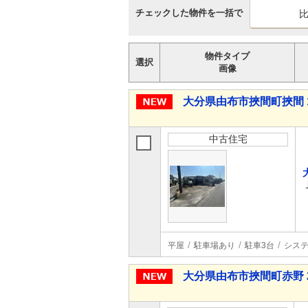
チェックした物件を一括で
物件タイプ
選択
画像
大分県由布市挾間町挾間 1,
中古住宅
平屋
駐車場あり
駐車3台
シス
大分県由布市挾間町赤野 2,