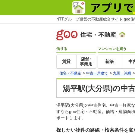
NTTグループ運営の不動産総合サイト goo
借りる
マンションを買う
店舗･
賃貸
新築
中
事業用
住宅・不動産
>
中古一戸建て
>
九州・沖縄
湯平駅(大分県)の中
湯平駅(大分県)の中古住宅、中古一軒
すならgoo住宅・不動産。価格・建物面
ポートします。
探したい物件の路線・検索条件を変