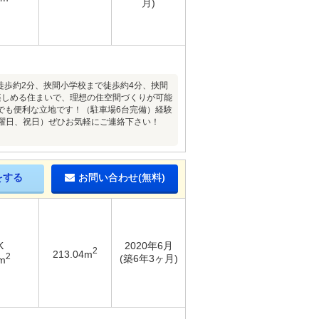
月)
徒歩約2分、挾間小学校まで徒歩約4分、挾間
楽しめる住まいで、理想の住空間づくりが可能
でも便利な立地です！（駐車場6台完備）経験
水曜日、祝日）ぜひお気軽にご連絡下さい！
をする
お問い合わせ(無料)
K
2020年6月
2
213.04m
2
(築6年3ヶ月)
m