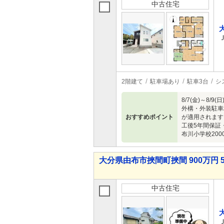
中古住宅
2階建て
駐車場あり
駐車3台
シ
8/7(金)～
外構・外装駐車
おすすめポイント
が適用されます
工後5年間保証
布川小学校200
大分県由布市挾間町挾間 900万円 5
中古住宅