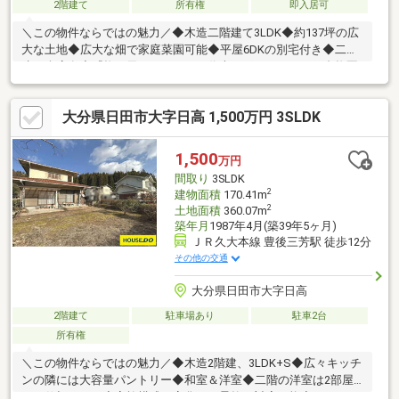
2階建て
所有権
即入居可
＼この物件ならではの魅力／◆木造二階建て3LDK◆約137坪の広
大な土地◆広大な畑で家庭菜園可能◆平屋6DKの別宅付き◆二階
建て倉庫有◆『梅の里おおやま』の代表スポット ふるや台梅園
徒歩約１５分◆付近を通るスカイファームロード日田は 絶景の
ドライブコース◆物件を低予算で抑えて、リフォーム、リノベも
大分県日田市大字日高 1,500万円 3SLDK
できちゃう◆空き家バンク登録物件☆全国730店舗以上展開！☆
ハウスドゥだからこその豊富な情報量と実績を生かし、お客様の
夢のマイホーム探しを全力でサポートいたします！
1,500
万円
間取り
3SLDK
2
建物面積
170.41m
2
土地面積
360.07m
築年月
1987年4月(築39年5ヶ月)
ＪＲ久大本線 豊後三芳駅 徒歩12分
その他の交通
大分県日田市大字日高
2階建て
駐車場あり
駐車2台
所有権
＼この物件ならではの魅力／◆木造2階建、3LDK+S◆広々キッチ
ンの隣には大容量パントリー◆和室＆洋室◆二階の洋室は2部屋
にも仕切れます◆家族構成の変化にも柔軟に対応可能◆トイレは