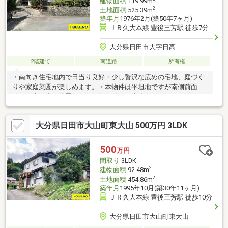
建物面積
119.99m
2
土地面積
525.39m
築年月
1976年2月(築50年7ヶ月)
ＪＲ久大本線 豊後三芳駅 徒歩7分
大分県日田市大字日高
2階建て
南道路
所有権
・南向き住宅地内で日当り良好・少し贅沢な広めの宅地、庭づく
りや家庭菜園が楽しめます。・本物件は平坦地ですが南側前面道
路より少し高い位置にあり、解放感ある宅地になっています。※
ご不明の点は、当店担当者へお尋ね下さい。
大分県日田市大山町東大山 500万円 3LDK
500
万円
間取り
3LDK
2
建物面積
92.48m
2
土地面積
454.86m
築年月
1995年10月(築30年11ヶ月)
ＪＲ久大本線 豊後三芳駅 徒歩10分
大分県日田市大山町東大山