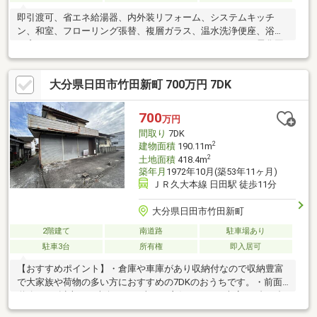
即引渡可、省エネ給湯器、内外装リフォーム、システムキッチ
ン、和室、フローリング張替、複層ガラス、温水洗浄便座、浴室
に窓、リノベーション、ＩＨクッキングヒーター、オール電化固
定資産税：21890円/年駐車場は大型車の場合は近隣に月極駐車場
あり。3500円/月
大分県日田市竹田新町 700万円 7DK
700
万円
間取り
7DK
2
建物面積
190.11m
2
土地面積
418.4m
築年月
1972年10月(築53年11ヶ月)
ＪＲ久大本線 日田駅 徒歩11分
大分県日田市竹田新町
2階建て
南道路
駐車場あり
駐車3台
所有権
即入居可
【おすすめポイント】・倉庫や車庫があり収納付なので収納豊富
で大家族や荷物の多い方におすすめの7DKのおうちです。・前面
道路が8ｍ以上あり南向きで日当たり良好です。・車庫に4台、合
計6台駐車可能です。・JR久大本線 日田駅まで850m（徒歩11分）