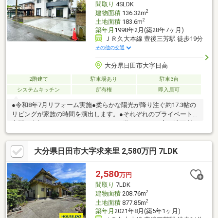
間取り
4SLDK
2
建物面積
136.32m
2
土地面積
183.6m
築年月
1998年2月(築28年7ヶ月)
ＪＲ久大本線 豊後三芳駅 徒歩19分
その他の交通
大分県日田市大字日高
2階建て
駐車場あり
駐車3台
システムキッチン
所有権
即入居可
●令和8年7月リフォーム実施●柔らかな陽光が降り注ぐ約17.3帖の
リビングが家族の時間を演出します。●それぞれのプライベート
空間を大切にできるゆとりの4LDK。●2階にシャワー室・洗面所も
ある便利な仕様です。●駐車スペース増設工事を行っておりま
す。
大分県日田市大字求来里 2,580万円 7LDK
2,580
万円
間取り
7LDK
2
建物面積
208.76m
2
土地面積
877.85m
築年月
2021年8月(築5年1ヶ月)