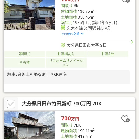
間取り
6K
2
建物面積
136.75m
2
土地面積
350.46m
築年月
1975年3月(築51年6ヶ月)
久大本線 光岡駅 徒歩9分
その他の交通
大分県日田市大字友田
2階建て
駐車場あり
駐車3台
リフォームリノベーシ
所有権
ョン
駐車3台以上可能な庭付き6K住宅
大分県日田市竹田新町 700万円 7DK
700
万円
間取り
7DK
2
建物面積
190.11m
2
土地面積
418.4m