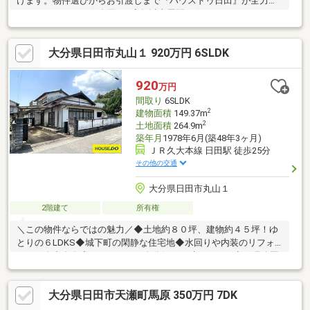
けます。物件選びからお引渡しまで『ハウスドゥ日田』が全力で
サポートします。☆全国730店舗以上展開！☆ハウスドゥだから
こその豊富な情報量と実績を生かし、お客様の夢のマイホーム探
しを全力でサポートいたします！
大分県日田市丸山１ 920万円 6SLDK
920
万円
間取り
6SLDK
2
建物面積
149.37m
2
土地面積
264.9m
築年月
1978年6月(築48年3ヶ月)
ＪＲ久大本線 日田駅 徒歩25分
その他の交通
大分県日田市丸山１
2階建て
所有権
＼この物件ならではの魅力／◆土地約８０坪、建物約４５坪！ゆ
とりの６LDKS◆城下町の閑静な住宅地◆水回りや内装のリフォ
ームも自由自在◆リフォームで自分好みが叶いやすい◆月隈公園
まで徒歩約１分◆豆田町商店街まで徒歩約９分◆サニー日田店ま
で徒歩約９分、車で約３分◆カフェや雑貨屋、小さなショップと
大分県日田市天瀬町馬原 350万円 7DK
しても利用可能☆内覧ツアー☆気になる物件を全て弊社でまとめ
てご内覧いただけます。物件選びからお引渡しまで『ハウスドゥ