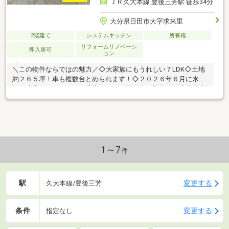
ＪＲ久大本線 豊後三芳駅 徒歩34分
大分県日田市大字求来里
2階建て
システムキッチン
所有権
リフォームリノベーシ
即入居可
ョン
＼この物件ならではの魅力／◇大家族にもうれしい７LDK◇土地
約２６５坪！車も複数台とめられます！◇２０２６年６月に水回
り、建具などリフォーム済◇トイレ、洗面台も複数あり◇敷地内
に約４０坪の倉庫あり。２階は洋間です。☆内覧ツアー☆気にな
る物件を全て弊社でまとめてご内覧いただけます。物件選びから
お引渡しまで『ハウスドゥ日田』が全力でサポートします。☆全
国730店舗以上展開！☆ハウスドゥだからこその豊富な情報量と
実績を生かし、お客様の夢のマイホーム探しを全力でサポートい
たします！
1～7
件
駅
変更する
久大本線/豊後三芳
条件
変更する
指定なし