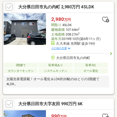
通勤通学に便利です。・竹田公園まで170m（徒歩3分）遊具もあ
大分県日田市丸の内町 2,980万円 4SLDK
り、お散歩や散策におすすめです。【周辺施設】・ローソン日田
東町店まで220m（徒歩3分）・エープライス日田店まで450m（徒
歩6分）・イオン日田店まで700m（徒歩9分）・ドラッグストアコ
2,980
万円
スモス日田若宮店まで850m（徒歩11分）
間取り
4SLDK
2
建物面積
107.64m
2
土地面積
208.27m
築年月
2019年10月(築6年11ヶ月)
久大本線 光岡駅 徒歩19分
その他の交通
大分県日田市丸の内町
2階建て
駐車場あり
駐車3台
カウンターキッチン
システムキッチン
オール電化
太陽光発電搭載！オール電化＆LDK約20帖のゆとりの2階建て
4LDK。
大分県日田市大字友田 990万円 6K
990
万円