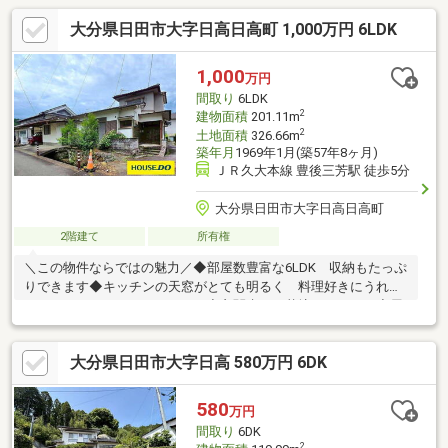
大分県日田市大字日高日高町 1,000万円 6LDK
1,000
万円
間取り
6LDK
2
建物面積
201.11m
2
土地面積
326.66m
築年月
1969年1月(築57年8ヶ月)
ＪＲ久大本線 豊後三芳駅 徒歩5分
大分県日田市大字日高日高町
2階建て
所有権
＼この物件ならではの魅力／◆部屋数豊富な6LDK 収納もたっぷ
りできます◆キッチンの天窓がとても明るく 料理好きにうれし
いシステムキッチン３口コンロ◆玄関先には花壇もあります◆屋
根付き駐車スペース有◆駅まで徒歩約５分◆コンビニまで徒歩約
9分◆スーパーまで車で約６分☆内覧ツアー☆気になる物件を全
大分県日田市大字日高 580万円 6DK
て弊社でまとめてご内覧いただけます。物件選びからお引渡しま
で『ハウスドゥ日田』が全力でサポートします。☆全国730店舗
以上展開！☆ハウスドゥだからこその豊富な情報量と実績を生か
580
万円
し、お客様の夢のマイホーム探しを全力でサポートいたします！
間取り
6DK
2