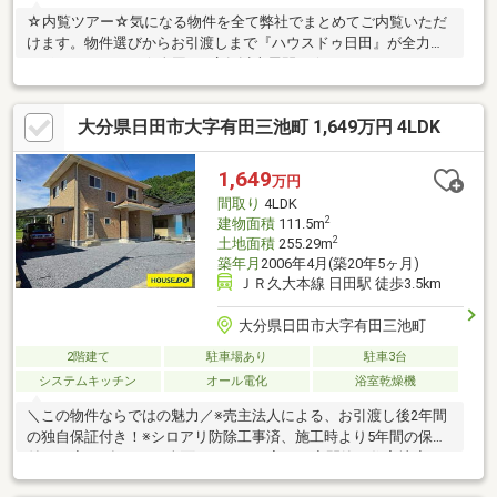
☆内覧ツアー☆気になる物件を全て弊社でまとめてご内覧いただ
けます。物件選びからお引渡しまで『ハウスドゥ日田』が全力で
サポートします。☆全国730店舗以上展開！☆ハウスドゥだから
こその豊富な情報量と実績を生かし、お客様の夢のマイホーム探
しを全力でサポートいたします！
大分県日田市大字有田三池町 1,649万円 4LDK
1,649
万円
間取り
4LDK
2
建物面積
111.5m
2
土地面積
255.29m
築年月
2006年4月(築20年5ヶ月)
ＪＲ久大本線 日田駅 徒歩3.5km
大分県日田市大字有田三池町
2階建て
駐車場あり
駐車3台
システムキッチン
オール電化
浴室乾燥機
＼この物件ならではの魅力／※売主法人による、お引渡し後2年間
の独自保証付き！※シロアリ防除工事済、施工時より5年間の保証
付き！◆R８年７月、全面リフォーム完了！◆閑静な住宅地◆２
階を仕切って４LDKも可能◆窓が多く明るい室内◆お風呂場、ト