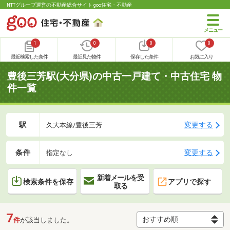
NTTグループ運営の不動産総合サイト goo住宅・不動産
1
0
0
0
最近検索した条件
最近見た物件
保存した条件
お気に入り
豊後三芳駅(大分県)の中古一戸建て・中古住宅 物
件一覧
駅
変更する
久大本線/豊後三芳
条件
変更する
指定なし
新着メールを受
検索条件を保存
アプリで探す
取る
7
件
が該当しました。