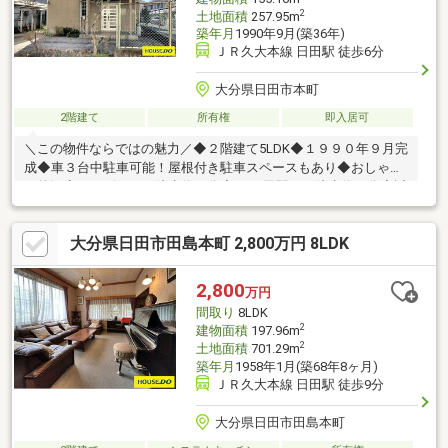
2
土地面積
257.95m
築年月
1990年9月(築36年)
ＪＲ久大本線 日田駅 徒歩6分
大分県日田市本町
2階建て
所有権
即入居可
＼この物件ならではの魅力／◆２階建て5LDK◆１９９０年９月完
成◆車３台中駐車可能！屋根付き駐車スペースもあり◆おしゃれ
な外観◆コンビニまで徒歩約２分◆JR日田駅まで徒歩約６分◆近
隣に飲食店多数！もちろん徒歩圏内◆イオン日田店まで徒歩約7
分、車なら約３分◆リフォーム、リノベも楽しめる☆全国730店
大分県日田市田島本町 2,800万円 8LDK
舗以上展開！☆ハウスドゥだからこその豊富な情報量と実績を生
かし、お客様の夢のマイホーム探しを全力でサポートいたしま
す！☆内覧ツアー☆気になる物件を全て弊社でまとめてご内覧い
2,800
万円
ただけます。物件選びからお引渡しまで『ハウスドゥ日田』が全
間取り
8LDK
力でサポートします。
2
建物面積
197.96m
2
土地面積
701.29m
築年月
1958年1月(築68年8ヶ月)
ＪＲ久大本線 日田駅 徒歩9分
大分県日田市田島本町