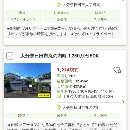
大分県日田市大字日高
2階建て
駐車場あり
駐車3台
システムキッチン
所有権
即入居可
●令和8年7月リフォーム実施●柔らかな陽光が降り注ぐ約17.3帖の
リビングが家族の時間を演出します。●それぞれのプライベート
空間を大切にできるゆとりの4LDK。●2階にシャワー室・洗面所も
ある便利な仕様です。●駐車スペース増設工事を行っておりま
す。
大分県日田市丸の内町 1,250万円 5DK
1,250
万円
間取り
5DK
2
建物面積
132.45m
2
土地面積
403.9m
築年月
1980年10月(築45年11ヶ月)
ＪＲ久大本線 日田駅 徒歩20分
大分県日田市丸の内町
2階建て
所有権
即入居可
☆内覧ツアー☆気になる物件を全て弊社でまとめてご内覧いただ