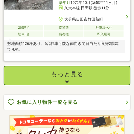
築年月
1972年10月(築53年11ヶ月)
久大本線 日田駅 徒歩11分
大分県日田市竹田新町
2階建て
南道路
駐車場あり
駐車3台
所有権
即入居可
敷地面積126坪あり、6台駐車可能な南向きで日当たり良好2階建
て7DK。
もっと見る
お気に入り物件一覧を見る