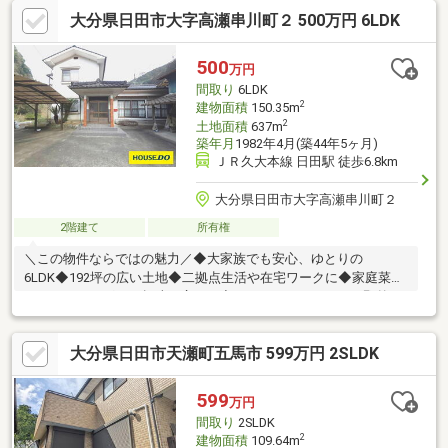
イレにも窓があり湿気もこもりにくい◆収納豊富なキッチン！床
大分県日田市大字高瀬串川町２ 500万円 6LDK
下収納もあります◆IHクッキングヒーターは３口！グリル付き！
◆大容量シューズボックス◆台風、大雨でも安心の窓シャッター
付き◆お車複数台駐車可能☆全国730店舗以上展開！☆ハウスド
500
万円
ゥだからこその豊富な情報量と実績を生かし、お客様の夢のマイ
間取り
6LDK
ホーム探しを全力でサポートいたします！
2
建物面積
150.35m
2
土地面積
637m
築年月
1982年4月(築44年5ヶ月)
ＪＲ久大本線 日田駅 徒歩6.8km
大分県日田市大字高瀬串川町２
2階建て
所有権
＼この物件ならではの魅力／◆大家族でも安心、ゆとりの
6LDK◆192坪の広い土地◆二拠点生活や在宅ワークに◆家庭菜園
やガーデニングなど趣味も広がる◆バーベキューもできて野外の
楽しみも充実◆静かで落ち着いたスローライフを実現できる◆空
き家バンク登録物件☆内覧ツアー☆気になる物件を全て弊社でま
大分県日田市天瀬町五馬市 599万円 2SLDK
とめてご内覧いただけます。物件選びからお引渡しまで『ハウス
ドゥ日田』が全力でサポートします。☆全国730店舗以上展開！
☆ハウスドゥだからこその豊富な情報量と実績を生かし、お客様
599
万円
の夢のマイホーム探しを全力でサポートいたします！
間取り
2SLDK
2
建物面積
109.64m