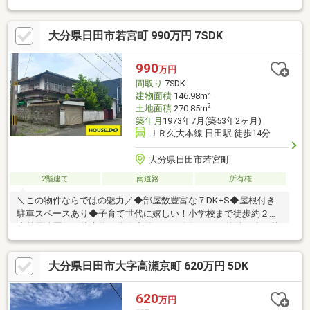
各階にあります◆100坪超の敷地は裏庭も広い！◆庭プールはも
ちろん庭キャンプやBBQもできちゃう？！◆ガレージ付き物件☆
大分県日田市若宮町 990万円 7SDK
内覧ツアー☆気になる物件を全て弊社でまとめてご内覧いただけ
ます。物件選びからお引渡しまで『ハウスドゥ日田』が全力でサ
ポートします。☆全国730店舗以上展開！☆ハウスドゥだからこ
990
万円
その豊富な情報量と実績を生かし、お客様の夢のマイホーム探し
間取り
7SDK
を全力でサポートいたします！
2
建物面積
146.98m
2
土地面積
270.85m
築年月
1973年7月(築53年2ヶ月)
ＪＲ久大本線 日田駅 徒歩14分
大分県日田市若宮町
2階建て
南道路
所有権
＼この物件ならではの魅力／◆部屋数豊富な７DK+S◆屋根付き
駐車スペースあり◆子育て世代に嬉しい！小学校まで徒歩約２分
◆竹田公園まで徒歩約２分☆内覧ツアー☆気になる物件を全て弊
社でまとめてご内覧いただけます。物件選びからお引渡しまで
『ハウスドゥ日田』が全力でサポートします。☆全国730店舗以
大分県日田市大字高瀬京町 620万円 5DK
上展開！☆ハウスドゥだからこその豊富な情報量と実績を生か
し、お客様の夢のマイホーム探しを全力でサポートいたします！
620
万円