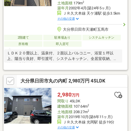
2
土地面積
179m
築年月
2002年4月(築24年5ヶ月)
ＪＲ久大本線 天ケ瀬駅 徒歩3.5km
その他の交通
大分県日田市天瀬町五馬市
2階建て
駐車場あり
システムキッチン
所有権
即入居可
ＬＤＫ２０畳以上、温泉付、２面以上バルコニー、浴室１坪以
上、陽当り良好、即引渡可、システムキッチン、全居室収納、閑
静な住宅地、庭、ワイドバルコニー、ＩＨクッキングヒーター
大分県日田市丸の内町 2,980万円 4SLDK
2,980
万円
間取り
4SLDK
2
建物面積
107.64m
2
土地面積
208.27m
築年月
2019年10月(築6年11ヶ月)
ＪＲ久大本線 光岡駅 徒歩19分
その他の交通