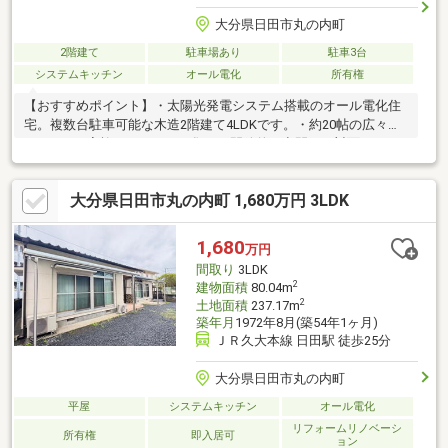
大分県日田市丸の内町
2階建て
駐車場あり
駐車3台
システムキッチン
オール電化
所有権
【おすすめポイント】・太陽光発電システム搭載のオール電化住
宅。複数台駐車可能な木造2階建て4LDKです。・約20帖の広々
LDKは、ご家族がゆったりと集える開放的な空間。・対面キッチ
ンを採用し、家族との会話を楽しみながら調理ができます。・毎
日の家事動線にも配慮された間取りです。・1階には和室を設け、
大分県日田市丸の内町 1,680万円 3LDK
客間やくつろぎスペースとして活用可能。・トイレは1階・2階の
両方にあり、忙しい朝も便利です。・大きな掃き出し窓のあるリ
ビングと、屋根付き物干しスペースを備えたお庭付き。・日田市
1,680
万円
立咸宜小学校まで1100ｍ（徒歩14分）日田市立三隈中学校まで
間取り
3LDK
2500ｍ（徒歩32分）
2
建物面積
80.04m
2
土地面積
237.17m
築年月
1972年8月(築54年1ヶ月)
ＪＲ久大本線 日田駅 徒歩25分
大分県日田市丸の内町
平屋
システムキッチン
オール電化
リフォームリノベーシ
所有権
即入居可
ョン