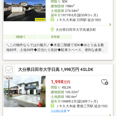
間取り
5DK
2
建物面積
198m
2
土地面積
274.54m
築年月
1971年6月(築55年3ヶ月)
ＪＲ久大本線 日田駅 徒歩18分
大分県日田市大字高瀬京町
2階建て
所有権
＼この物件ならではの魅力／◆木造二階建て5DK◆ゆとりある敷
地83坪、土地59坪◆日当たり良好◆駐車スペース、便利な倉庫、
バルコニー完備◆コンビニ徒歩約10分◆スーパー車で5分◆京町
公園徒歩約2分◆京町児童公園、むくの木センター徒歩約2分。
ワークショップや子ども食堂開催されます◆お散歩やリフレッシ
大分県日田市大字日高 1,998万円 4SLDK
ュに最適な立地◆川開き観光祭の花火は格別☆全国730店舗以上
展開！☆ハウスドゥだからこその豊富な情報量と実績を生かし、
お客様の夢のマイホーム探しを全力でサポートいたします！
1,998
万円
間取り
4SLDK
2
建物面積
136.32m
2
土地面積
183.6m
築年月
1998年2月(築28年7ヶ月)
ＪＲ久大本線 豊後三芳駅 徒歩19分
その他の交通