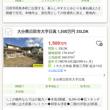
2階建て
システムキッチン
所有権
日田市田島本町に位置する、暮らしやすさとゆとりを兼ね備えた2
階建て住宅。本物件は、居住用としての快適性に加え、敷地内に
賃貸駐車場区画を備えた“収益性のある住宅”です。1階は和室中心
で、来客対応や多目的利用に便利。2階の洋室はルーフバルコニー
付きで、開放感のあるプライベート空間を確保。自宅として住み
大分県日田市大字日高 1,500万円 3SLDK
ながら、駐車場収入を得られる点は大きな魅力。実需・投資どち
らのニーズにも応える、価値ある一軒です。☆全国730店舗以上
展開！☆ハウスドゥだからこその豊富な情報量と実績を生かし、
1,500
万円
お客様の夢のマイホーム探しを全力でサポートいたします！
間取り
3SLDK
2
建物面積
170.41m
2
土地面積
360.07m
築年月
1987年4月(築39年5ヶ月)
ＪＲ久大本線 豊後三芳駅 徒歩12分
その他の交通
大分県日田市大字日高
2階建て
駐車場あり
駐車2台
所有権
＼この物件ならではの魅力／◆木造2階建、3LDK+S◆広々キッチ
ンの隣には大容量パントリー◆和室＆洋室◆二階の洋室は2部屋
にも仕切れます◆家族構成の変化にも柔軟に対応可能◆トイレは