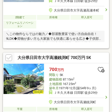
ＪＲ久大本線 日田駅 徒歩29分
大分県日田市大字高瀬高瀬本町
2階建て
所有権
即入居可
リフォームリノベーシ
ョン
＼この物件ならではの魅力／◆部屋数豊富で使い方自由自在！
9LDK◆荷物が多い方も大家族でも快適に暮らせる広さ◆子供部屋
もしっかり確保できる◆和室＆洋室◆玄関横に屋根有駐車スペー
ス◆広い庭で家庭菜園も可能◆ブロック塀でプライバシーも確保
☆内覧ツアー☆気になる物件を全て弊社でまとめてご内覧いただ
大分県日田市大字高瀬銭渕町 700万円 5K
けます。物件選びからお引渡しまで『ハウスドゥ日田』が全力で
サポートします。☆全国730店舗以上展開！☆ハウスドゥだから
こその豊富な情報量と実績を生かし、お客様の夢のマイホーム探
700
万円
しを全力でサポートいたします！
間取り
5K
2
建物面積
87.15m
2
土地面積
167.25m
築年月
1971年12月(築54年9ヶ月)
ＪＲ久大本線 日田駅 徒歩29分
大分県日田市大字高瀬銭渕町
平屋
所有権
即入居可