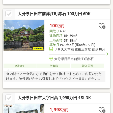
各階にあります◆100坪超の敷地は裏庭も広い！◆庭プールはも
ちろん庭キャンプやBBQもできちゃう？！◆ガレージ付き物件☆
大分県日田市前津江町赤石 100万円 6DK
内覧ツアー☆気になる物件を全て弊社でまとめてご内覧いただけ
ます。物件選びからお引渡しまで『ハウスドゥ日田』が全力でサ
ポートします。☆全国730店舗以上展開！☆ハウスドゥだからこ
100
万円
その豊富な情報量と実績を生かし、お客様の夢のマイホーム探し
間取り
6DK
を全力でサポートいたします！
2
建物面積
154.59m
2
土地面積
551.88m
築年月
1970年6月(築56年3ヶ月)
ＪＲ久大本線 豊後三芳駅 徒歩18分
大分県日田市前津江町赤石
2階建て
所有権
即入居可
☆内覧ツアー☆気になる物件を全て弊社でまとめてご内覧いただ
けます。物件選びからお引渡しまで『ハウスドゥ日田』が全力で
サポートします。☆全国730店舗以上展開！☆ハウスドゥだから
こその豊富な情報量と実績を生かし、お客様の夢のマイホーム探
しを全力でサポートいたします！
大分県日田市大字日高 1,998万円 4SLDK
1,998
万円