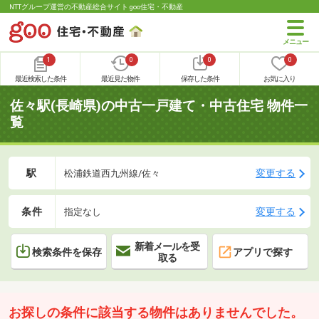
NTTグループ運営の不動産総合サイト goo住宅・不動産
1
0
0
0
最近検索した条件
最近見た物件
保存した条件
お気に入り
佐々駅(長崎県)の中古一戸建て・中古住宅 物件一
覧
駅
変更する
松浦鉄道西九州線/佐々
条件
変更する
指定なし
新着メールを受
検索条件を保存
アプリで探す
取る
お探しの条件に該当する物件はありませんでした。