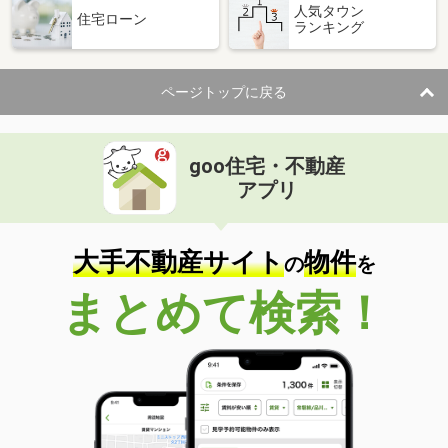
人気タウン
住宅ローン
ランキング
ページトップに戻る
goo住宅・不動産
アプリ
大手不動産サイト
物件
の
を
まとめて検索！