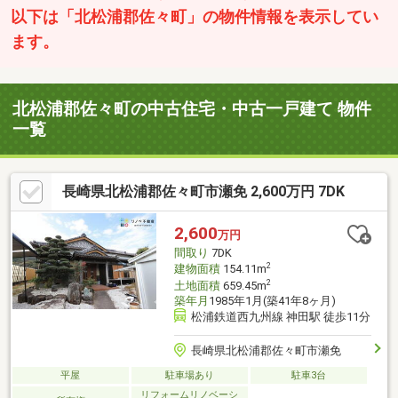
以下は「北松浦郡佐々町」の物件情報を表示してい
ます。
北松浦郡佐々町の中古住宅・中古一戸建て 物件
一覧
長崎県北松浦郡佐々町市瀬免 2,600万円 7DK
2,600
万円
間取り
7DK
2
建物面積
154.11m
2
土地面積
659.45m
築年月
1985年1月(築41年8ヶ月)
松浦鉄道西九州線 神田駅 徒歩11分
長崎県北松浦郡佐々町市瀬免
平屋
駐車場あり
駐車3台
リフォームリノベーシ