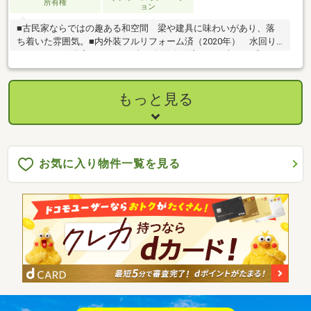
所有権
ョン
■古民家ならではの趣ある和空間 梁や建具に味わいがあり、落
ち着いた雰囲気。■内外装フルリフォーム済（2020年） 水回り
（キッチン・浴室・トイレ）含め全面改修済みで、古さを感じさ
せずそのまま住めます。■7DK＋広々敷地約119坪 部屋数が多
く、二世帯住宅・在宅ワーク・趣味部屋など多用途に対応可能。
■事務所付きで収益性あり 敷地内に貸出可能な建物があり、年
もっと見る
間約96万円の安定収入が見込めます。■生活利便性の高い立地
スーパー・ホームセンター・病院が近く、日常生活がとてもスム
ーズ。■駐車3台以上可◎
お気に入り物件一覧を見る