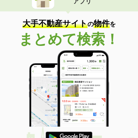
アプリ
大手不動産サイト
物件
の
を
まとめて検索！