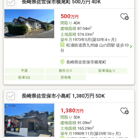
長崎県佐世保市横尾町 500万円 4DK
500
万円
間取り
4DK
2
建物面積
87.04m
2
土地面積
574.33m
築年月
1973年5月(築53年4ヶ月)
松浦鉄道西九州線 山の田駅 徒歩10
分
長崎県佐世保市横尾町
平屋
都市ガス
駐車場あり
駐車2台
所有権
長崎県佐世保市小島町 1,380万円 5DK
1,380
万円
間取り
5DK
2
建物面積
91.09m
2
土地面積
165.29m
築年月
1990年11月(築35年10ヶ月)