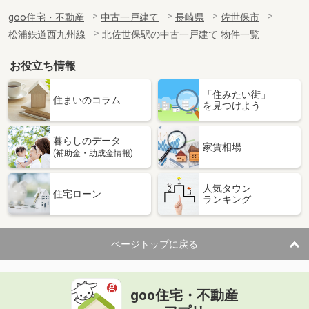
goo住宅・不動産
中古一戸建て
長崎県
佐世保市
松浦鉄道西九州線
北佐世保駅の中古一戸建て 物件一覧
お役立ち情報
「住みたい街」
住まいのコラム
を見つけよう
暮らしのデータ
家賃相場
(補助金・助成金情報)
人気タウン
住宅ローン
ランキング
ページトップに戻る
goo住宅・不動産