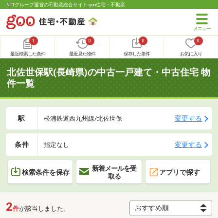
NTTグループ運営の不動産総合サイト goo住宅・不動産
1
0
0
0
最近検索した条件
最近見た物件
保存した条件
お気に入り
北佐世保駅(長崎県)の中古一戸建て・中古住宅 物
件一覧
駅
変更する
松浦鉄道西九州線/北佐世保
条件
変更する
指定なし
新着メールを受
検索条件を保存
アプリで探す
取る
2
件
が該当しました。