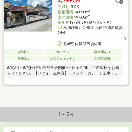
2,799
万円
間取り
4LDK
2
建物面積
141.98m
2
土地面積
197.68m
築年月
1979年3月(築47年6ヶ月)
松浦鉄道西九州線 北佐世保駅 徒歩
24分
長崎県佐世保市須佐町
2階建て
都市ガス
駐車場あり
駐車2台
システムキッチン
浴室乾燥機
8/6(木)～8/9(日)予約制見学会開催※当日予約OK。ご希望日をお知
らせください。【リフォーム内容】・インナーガレージ工事・外
壁塗装・シロアリ予防工事・水回り交換（システムキッチン・ユ
ニットバス・洗面化粧台・トイレ）・全部屋フローリング・クロ
ス全張替え・照明器具交換など・・・【おすすめポイント】・シ
ロアリ防除工事施工後5年間保証・お客様に合わせたローンの組み
方や金融機関をご提案。住宅ローンが初めての方でもお気軽にご
相談ください
1～2
件