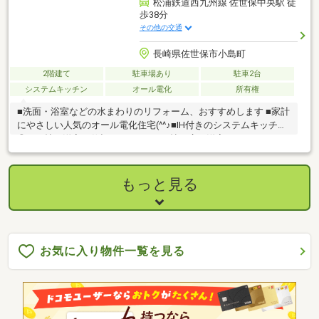
松浦鉄道西九州線 佐世保中央駅 徒
歩38分
その他の交通
長崎県佐世保市小島町
2階建て
駐車場あり
駐車2台
システムキッチン
オール電化
所有権
■洗面・浴室などの水まわりのリフォーム、おすすめします ■家計
にやさしい人気のオール電化住宅(^^♪■IH付きのシステムキッチン
◎■4.5帖の洋室は仕切りをなくして9帖の広い洋室にもできます！
■モニター付きインターホン付き◎■トイレ2か所あり◎来客時や
大家族でも安心です♪■駐車2台可◎■ファミリーマート小島町店ま
で車で約2分◎■小島簡易郵便局まで徒歩約7分◎車で約1分◎
もっと見る
お気に入り物件一覧を見る