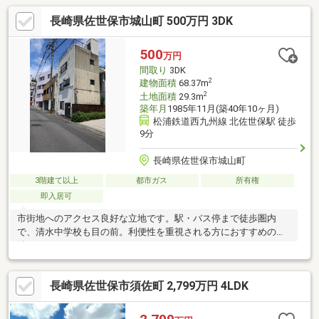
長崎県佐世保市城山町 500万円 3DK
500
万円
間取り
3DK
2
建物面積
68.37m
2
土地面積
29.3m
築年月
1985年11月(築40年10ヶ月)
松浦鉄道西九州線 北佐世保駅 徒歩
9分
長崎県佐世保市城山町
3階建て以上
都市ガス
所有権
即入居可
市街地へのアクセス良好な立地です。駅・バス停まで徒歩圏内
で、清水中学校も目の前。利便性を重視される方におすすめの物
件です。
長崎県佐世保市須佐町 2,799万円 4LDK