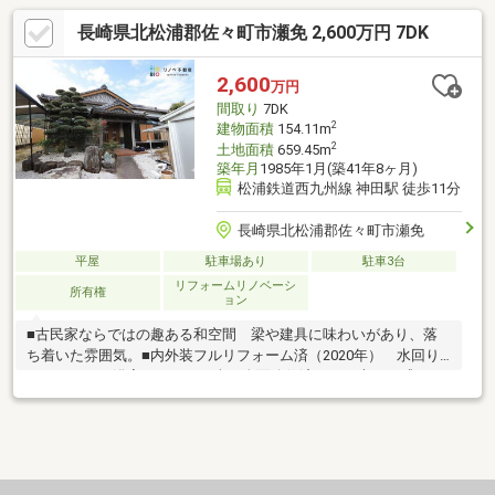
長崎県北松浦郡佐々町市瀬免 2,600万円 7DK
2,600
万円
間取り
7DK
2
建物面積
154.11m
2
土地面積
659.45m
築年月
1985年1月(築41年8ヶ月)
松浦鉄道西九州線 神田駅 徒歩11分
長崎県北松浦郡佐々町市瀬免
平屋
駐車場あり
駐車3台
リフォームリノベーシ
所有権
ョン
■古民家ならではの趣ある和空間 梁や建具に味わいがあり、落
ち着いた雰囲気。■内外装フルリフォーム済（2020年） 水回り
（キッチン・浴室・トイレ）含め全面改修済みで、古さを感じさ
せずそのまま住めます。■7DK＋広々敷地約119坪 部屋数が多
く、二世帯住宅・在宅ワーク・趣味部屋など多用途に対応可能。
■事務所付きで収益性あり 敷地内に貸出可能な建物があり、年
間約96万円の安定収入が見込めます。■生活利便性の高い立地
スーパー・ホームセンター・病院が近く、日常生活がとてもスム