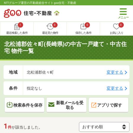
NTTグループ運営の不動産総合サイト goo住宅・不動産
1
0
0
0
最近検索した条件
最近見た物件
保存した条件
お気に入り
北松浦郡佐々町(長崎県)の中古一戸建て・中古住
宅 物件一覧
地域
変更する
北松浦郡佐々町
条件
変更する
指定なし
新着メールを受
検索条件を保存
アプリで探す
取る
1
件
が該当しました。