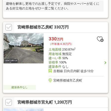
建物を解体し更地でのお渡し予定です。病院やスーパーが近くに
ある好立地の土地をぜひ一度ご覧ください。
宮崎県都城市乙房町 330万円
330
万円
（坪単価:4.30万円）
2
土地面積
250.87m
用途地域
無指定
建ぺい率
50%
容積率
100%
建築条件
なし
吉都線 日向庄内駅 徒歩13分
宮崎県都城市乙房町
建築条件なし
宮崎県都城市宮丸町 1,200万円