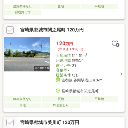
建築条件なし
更地
平坦地
即引渡し可
宮崎県都城市関之尾町 120万円
120
万円
（坪単価:1.30万円）
2
土地面積
311.51m
用途地域
無指定
建ぺい率
0%
容積率
-
建築条件
なし
吉都線 谷頭駅 徒歩8.0km
宮崎県都城市関之尾町
建築条件なし
更地
平坦地
角地
即引渡し可
宮崎県都城市美川町 120万円