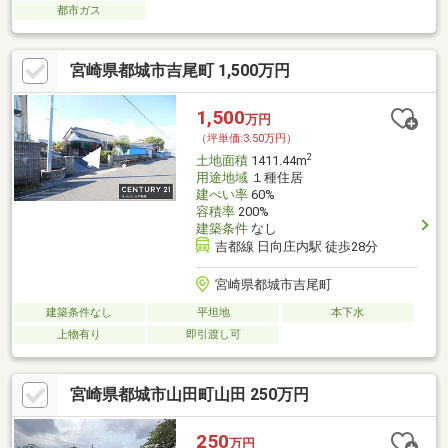
都市ガス
宮崎県都城市吉尾町 1,500万円
1,500
万円
（坪単価:3.50万円）
2
土地面積
1411.44m
用途地域
１種住居
建ぺい率
60%
容積率
200%
建築条件
なし
吉都線 日向庄内駅 徒歩28分
宮崎県都城市吉尾町
建築条件なし
平坦地
本下水
上物有り
即引渡し可
宮崎県都城市山田町山田 250万円
250
万円