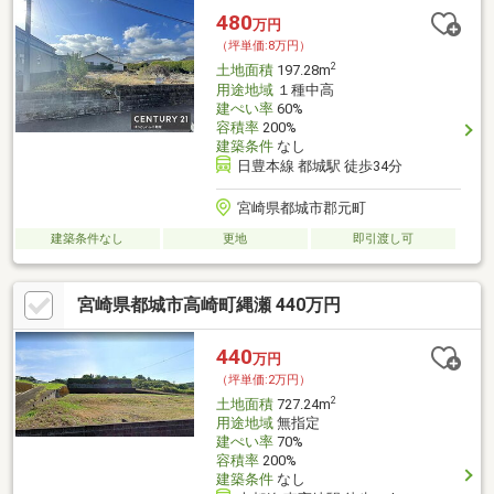
480
万円
（坪単価:8万円）
2
土地面積
197.28m
用途地域
１種中高
建ぺい率
60%
容積率
200%
建築条件
なし
日豊本線 都城駅 徒歩34分
宮崎県都城市郡元町
建築条件なし
更地
即引渡し可
宮崎県都城市高崎町縄瀬 440万円
440
万円
（坪単価:2万円）
2
土地面積
727.24m
用途地域
無指定
建ぺい率
70%
容積率
200%
建築条件
なし