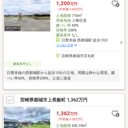
1,200
万円
（坪単価:5.60万円）
2
土地面積
710m
用途地域
２種住居
建ぺい率
60%
容積率
200%
建築条件
なし
日豊本線 西都城駅 徒歩15分
その他の交通
宮崎県都城市宮丸町
建築条件なし
日豊本線の西都城駅から徒歩15分の立地。周囲は静かな環境。建
ぺい率60%、容積率200%。公道に接道
宮崎県都城市上長飯町 1,362万円
1,362
万円
（坪単価:6.50万円）
2
土地面積
692.39m