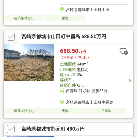
宮崎県都城市山田町山田
建築条件なし
更地
宮崎県都城市山田町中霧島 688.50万円
688.50
万円
（坪単価:2.70万円）
2
土地面積
843m
用途地域
無指定
建ぺい率
0%
容積率
-
建築条件
なし
吉都線 谷頭駅 徒歩33分
宮崎県都城市山田町中霧島
建築条件なし
更地
平坦地
宮崎県都城市郡元町 480万円