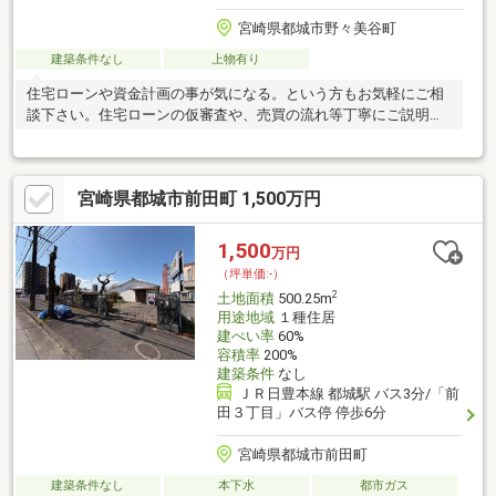
宮崎県都城市野々美谷町
建築条件なし
上物有り
住宅ローンや資金計画の事が気になる。という方もお気軽にご相
談下さい。住宅ローンの仮審査や、売買の流れ等丁寧にご説明さ
せて頂きます。
宮崎県都城市前田町 1,500万円
1,500
万円
（坪単価:-）
2
土地面積
500.25m
用途地域
１種住居
建ぺい率
60%
容積率
200%
建築条件
なし
ＪＲ日豊本線 都城駅 バス3分/「前
田３丁目」バス停 停歩6分
宮崎県都城市前田町
建築条件なし
本下水
都市ガス