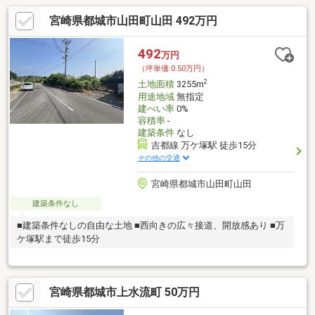
宮崎県都城市山田町山田 492万円
492
万円
（坪単価:0.50万円）
2
土地面積
3255m
用途地域
無指定
建ぺい率
0%
容積率
-
建築条件
なし
吉都線 万ケ塚駅 徒歩15分
その他の交通
宮崎県都城市山田町山田
建築条件なし
■建築条件なしの自由な土地 ■西向きの広々接道、開放感あり ■万
ケ塚駅まで徒歩15分
宮崎県都城市上水流町 50万円