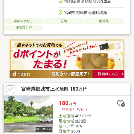
吉都線 東高崎駅 徒歩3.2km
宮崎県都城市高崎町縄瀬
建築条件なし
更地
南道路
即引渡し可
宮崎県都城市上水流町 180万円
180
万円
（坪単価:1.50万円）
2
土地面積
405.02m
用途地域
無指定
建ぺい率
70%
容積率
200%