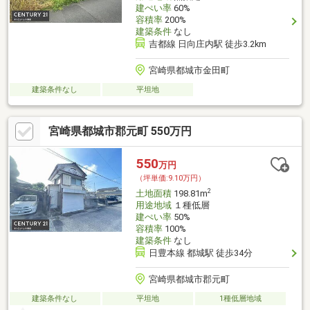
建ぺい率
60%
容積率
200%
建築条件
なし
吉都線 日向庄内駅 徒歩3.2km
宮崎県都城市金田町
建築条件なし
平坦地
宮崎県都城市郡元町 550万円
550
万円
（坪単価:9.10万円）
2
土地面積
198.81m
用途地域
１種低層
建ぺい率
50%
容積率
100%
建築条件
なし
日豊本線 都城駅 徒歩34分
宮崎県都城市郡元町
建築条件なし
平坦地
1種低層地域