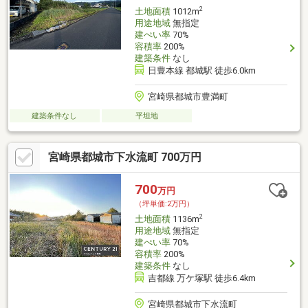
2
土地面積
1012m
用途地域
無指定
建ぺい率
70%
容積率
200%
建築条件
なし
日豊本線 都城駅 徒歩6.0km
宮崎県都城市豊満町
建築条件なし
平坦地
宮崎県都城市下水流町 700万円
700
万円
（坪単価:2万円）
2
土地面積
1136m
用途地域
無指定
建ぺい率
70%
容積率
200%
建築条件
なし
吉都線 万ケ塚駅 徒歩6.4km
宮崎県都城市下水流町