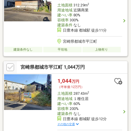
2
土地面積
312.29m
用途地域
近隣商業
建ぺい率
80%
容積率
300%
建築条件
なし
日豊本線 都城駅 徒歩11分
宮崎県都城市平江町
建築条件なし
平坦地
上物有り
宮崎県都城市平江町 1,044万円
1,044
万円
（坪単価:12万円）
2
土地面積
287.43m
用途地域
１種住居
建ぺい率
60%
容積率
200%
建築条件
なし
日豊本線 都城駅 徒歩12分
その他の交通