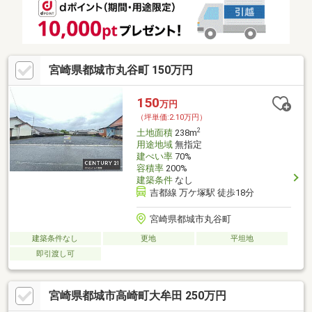
宮崎県都城市丸谷町 150万円
150
万円
（坪単価:2.10万円）
2
土地面積
238m
用途地域
無指定
建ぺい率
70%
容積率
200%
建築条件
なし
吉都線 万ケ塚駅 徒歩18分
宮崎県都城市丸谷町
建築条件なし
更地
平坦地
即引渡し可
宮崎県都城市高崎町大牟田 250万円