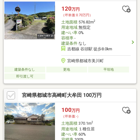
120
万円
（坪単価:0.70万円）
2
土地面積
576.82m
用途地域
無指定
建ぺい率
0%
容積率
-
建築条件
なし
吉都線 谷頭駅 徒歩8.0km
宮崎県都城市美川町
建築条件なし
更地
平坦地
即引渡し可
宮崎県都城市高崎町大牟田 100万円
100
万円
（坪単価:-）
2
土地面積
370.1m
用途地域
１種住居
建ぺい率
60%
容積率
200%