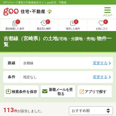
NTTグループ運営の不動産総合サイト goo住宅・不動産
1
0
0
0
最近検索した条件
最近見た物件
保存した条件
お気に入り
吉都線（宮崎県）の土地
物件一
(宅地・分譲地・売地)
覧
路線
変更する
吉都線
条件
変更する
指定なし
新着メールを受
検索条件を保存
アプリで探す
取る
113
件
が該当しました。