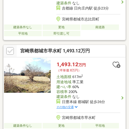
建築条件
なし
吉都線 日向庄内駅 徒歩23分
宮崎県都城市志比田町
建築条件なし
更地
南道路
平坦地
即引渡し可
宮崎県都城市早水町 1,493.12万円
1,493.12
万円
（坪単価:8万円）
2
土地面積
617m
用途地域
準工業
建ぺい率
60%
容積率
200%
建築条件
なし
日豊本線 都城駅 徒歩26分
その他の交通
宮崎県都城市早水町
建築条件なし
更地
平坦地