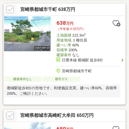
宮崎県都城市千町 638万円
638
万円
（坪単価:9.50万円）
2
土地面積
222.3m
用途地域
１種住居
建ぺい率
60%
容積率
200%
建築条件
なし
日豊本線 都城駅 徒歩8分
宮崎県都城市千町
建築条件なし
都市ガス
都城駅徒歩8分の売地です。利便施設充実。建ぺい率60%、容積率
200%。ご検討ください。
宮崎県都城市高崎町大牟田 650万円
650