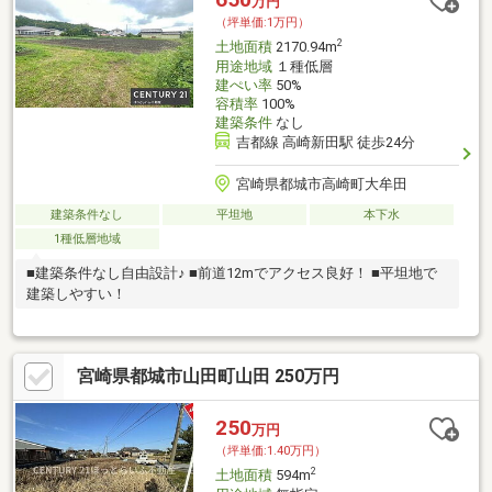
万円
（坪単価:1万円）
2
土地面積
2170.94m
用途地域
１種低層
建ぺい率
50%
容積率
100%
建築条件
なし
吉都線 高崎新田駅 徒歩24分
宮崎県都城市高崎町大牟田
建築条件なし
平坦地
本下水
1種低層地域
■建築条件なし自由設計♪ ■前道12mでアクセス良好！ ■平坦地で
建築しやすい！
宮崎県都城市山田町山田 250万円
250
万円
（坪単価:1.40万円）
2
土地面積
594m