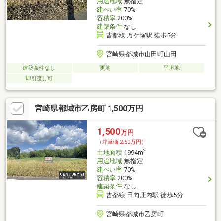
用途地域
無指定
建ぺい率
70%
容積率
200%
建築条件
なし
吉都線 万ケ塚駅 徒歩5分
宮崎県都城市山田町山田
建築条件なし
更地
平坦地
即引渡し可
宮崎県都城市乙房町 1,500万円
1,500
万円
（坪単価:2.50万円）
2
土地面積
1994m
用途地域
無指定
建ぺい率
70%
容積率
200%
建築条件
なし
吉都線 日向庄内駅 徒歩5分
宮崎県都城市乙房町