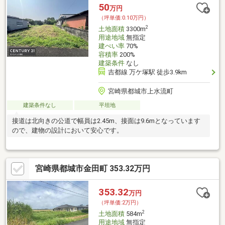
50
万円
（坪単価:0.10万円）
2
土地面積
3300m
用途地域
無指定
建ぺい率
70%
容積率
200%
建築条件
なし
吉都線 万ケ塚駅 徒歩3.9km
宮崎県都城市上水流町
建築条件なし
平坦地
接道は北向きの公道で幅員は2.45m、接面は9.6mとなっています
ので、建物の設計において安心です。
宮崎県都城市金田町 353.32万円
353.32
万円
（坪単価:2万円）
2
土地面積
584m
用途地域
無指定