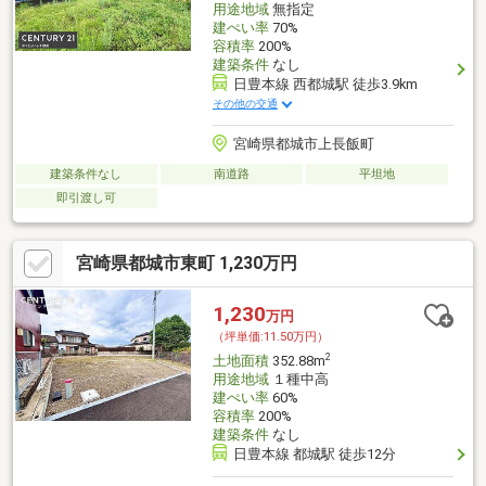
用途地域
無指定
建ぺい率
70%
容積率
200%
建築条件
なし
日豊本線 西都城駅 徒歩3.9km
その他の交通
宮崎県都城市上長飯町
建築条件なし
南道路
平坦地
即引渡し可
宮崎県都城市東町 1,230万円
1,230
万円
（坪単価:11.50万円）
2
土地面積
352.88m
用途地域
１種中高
建ぺい率
60%
容積率
200%
建築条件
なし
日豊本線 都城駅 徒歩12分