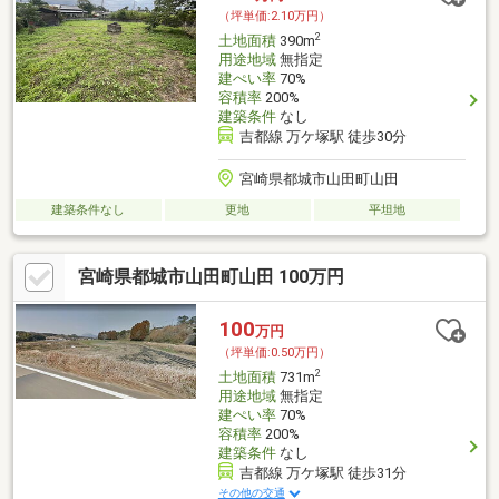
（坪単価:2.10万円）
2
土地面積
390m
用途地域
無指定
建ぺい率
70%
容積率
200%
建築条件
なし
吉都線 万ケ塚駅 徒歩30分
宮崎県都城市山田町山田
建築条件なし
更地
平坦地
宮崎県都城市山田町山田 100万円
100
万円
（坪単価:0.50万円）
2
土地面積
731m
用途地域
無指定
建ぺい率
70%
容積率
200%
建築条件
なし
吉都線 万ケ塚駅 徒歩31分
その他の交通