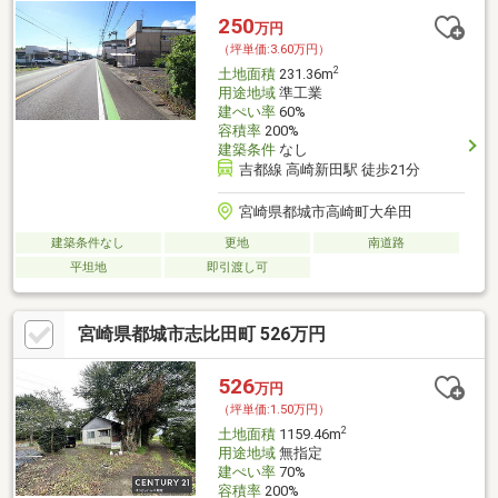
250
万円
（坪単価:3.60万円）
2
土地面積
231.36m
用途地域
準工業
建ぺい率
60%
容積率
200%
建築条件
なし
吉都線 高崎新田駅 徒歩21分
宮崎県都城市高崎町大牟田
建築条件なし
更地
南道路
平坦地
即引渡し可
宮崎県都城市志比田町 526万円
526
万円
（坪単価:1.50万円）
2
土地面積
1159.46m
用途地域
無指定
建ぺい率
70%
容積率
200%