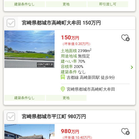
建築条件なし
更地
即引渡し可
宮崎県都城市高崎町大牟田 150万円
150
万円
（坪単価:0.20万円）
2
土地面積
2398m
用途地域
無指定
建ぺい率
70%
容積率
200%
建築条件
なし
吉都線 高崎新田駅 徒歩9分
宮崎県都城市高崎町大牟田
建築条件なし
更地
宮崎県都城市平江町 980万円
980
万円
（坪単価:10.40万円）