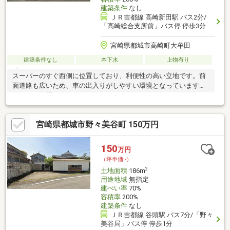
建築条件
なし
ＪＲ吉都線 高崎新田駅 バス2分/
「高崎総合支所前」バス停 停歩3分
宮崎県都城市高崎町大牟田
建築条件なし
本下水
上物有り
スーパーのすぐ西側に位置しており、利便性の高い立地です。前
面道路も広いため、車の出入りがしやすい環境となっています。
お気軽にお問い合わせください♪
宮崎県都城市野々美谷町 150万円
150
万円
（坪単価:-）
2
土地面積
186m
用途地域
無指定
建ぺい率
70%
容積率
200%
建築条件
なし
ＪＲ吉都線 谷頭駅 バス7分/「野々
美谷局」バス停 停歩1分