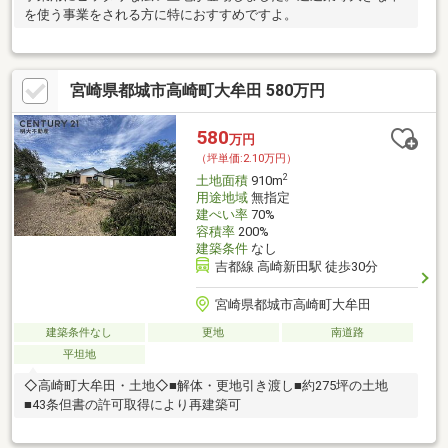
を使う事業をされる方に特におすすめですよ。
宮崎県都城市高崎町大牟田 580万円
580
万円
（坪単価:2.10万円）
2
土地面積
910m
用途地域
無指定
建ぺい率
70%
容積率
200%
建築条件
なし
吉都線 高崎新田駅 徒歩30分
宮崎県都城市高崎町大牟田
建築条件なし
更地
南道路
平坦地
◇高崎町大牟田・土地◇■解体・更地引き渡し■約275坪の土地
■43条但書の許可取得により再建築可