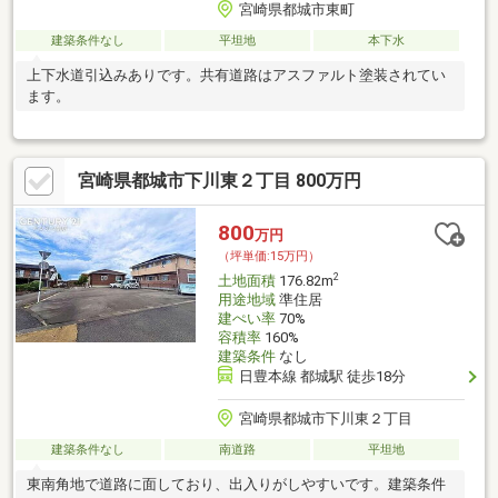
宮崎県都城市東町
建築条件なし
平坦地
本下水
上下水道引込みありです。共有道路はアスファルト塗装されてい
ます。
宮崎県都城市下川東２丁目 800万円
800
万円
（坪単価:15万円）
2
土地面積
176.82m
用途地域
準住居
建ぺい率
70%
容積率
160%
建築条件
なし
日豊本線 都城駅 徒歩18分
宮崎県都城市下川東２丁目
建築条件なし
南道路
平坦地
東南角地で道路に面しており、出入りがしやすいです。建築条件