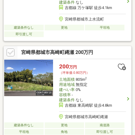
建築条件
なし
吉都線 万ケ塚駅 徒歩4.1km
宮崎県都城市上水流町
建築条件なし
更地
平坦地
即引渡し可
宮崎県都城市高崎町縄瀬 200万円
200
万円
（坪単価:0.80万円）
2
土地面積
805m
用途地域
無指定
建ぺい率
0%
容積率
-
建築条件
なし
吉都線 東高崎駅 徒歩4.8km
宮崎県都城市高崎町縄瀬
建築条件なし
更地
南道路
平坦地
角地
即引渡し可