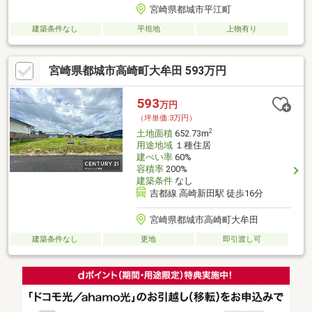
宮崎県都城市平江町
建築条件なし
平坦地
上物有り
宮崎県都城市高崎町大牟田 593万円
593
万円
（坪単価:3万円）
2
土地面積
652.73m
用途地域
１種住居
建ぺい率
60%
容積率
200%
建築条件
なし
吉都線 高崎新田駅 徒歩16分
宮崎県都城市高崎町大牟田
建築条件なし
更地
即引渡し可