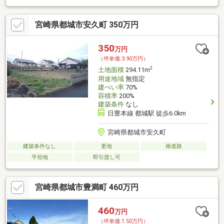
宮崎県都城市安久町 350万円
350
万円
（坪単価:3.90万円）
2
土地面積
294.11m
用途地域
無指定
建ぺい率
70%
容積率
200%
建築条件
なし
日豊本線 都城駅 徒歩6.0km
宮崎県都城市安久町
建築条件なし
更地
南道路
平坦地
即引渡し可
宮崎県都城市豊満町 460万円
460
万円
（坪単価:1.50万円）