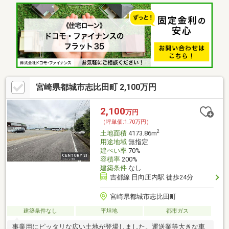
宮崎県都城市志比田町 2,100万円
2,100
万円
（坪単価:1.70万円）
2
土地面積
4173.86m
用途地域
無指定
建ぺい率
70%
容積率
200%
建築条件
なし
吉都線 日向庄内駅 徒歩24分
宮崎県都城市志比田町
建築条件なし
平坦地
都市ガス
事業用にピッタリな広い土地が登場しました。運送業等大きな車