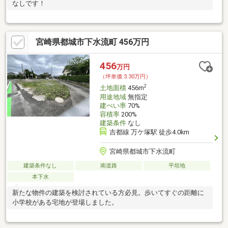
なしです！
宮崎県都城市下水流町 456万円
456
万円
（坪単価:3.30万円）
2
土地面積
456m
用途地域
無指定
建ぺい率
70%
容積率
200%
建築条件
なし
吉都線 万ケ塚駅 徒歩4.0km
宮崎県都城市下水流町
建築条件なし
南道路
平坦地
本下水
新たな物件の建築を検討されている方必見。歩いてすぐの距離に
小学校がある宅地が登場しました。