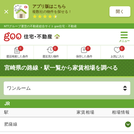
アプリ版はこちら
開く
複数社の物件を探せる！
NTTグループ運営の不動産総合サイト goo住宅・不動産
0
0
0
0
最近検索した条件
最近見た物件
保存した条件
お気に入り
宮崎県の路線・駅一覧から家賃相場を調べる
JR
駅
家賃相場
相場情報
肥薩線