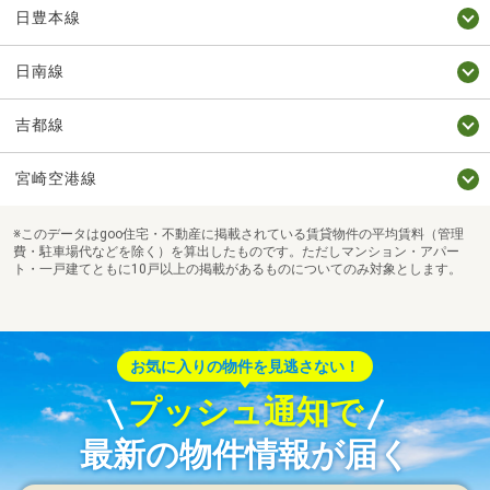
日豊本線
日南線
吉都線
宮崎空港線
※このデータはgoo住宅・不動産に掲載されている賃貸物件の平均賃料（管理
費・駐車場代などを除く）を算出したものです。ただしマンション・アパー
ト・一戸建てともに10戸以上の掲載があるものについてのみ対象とします。
お気に入りの物件を見逃さない！
プッシュ通知で
最新の物件情報が届く