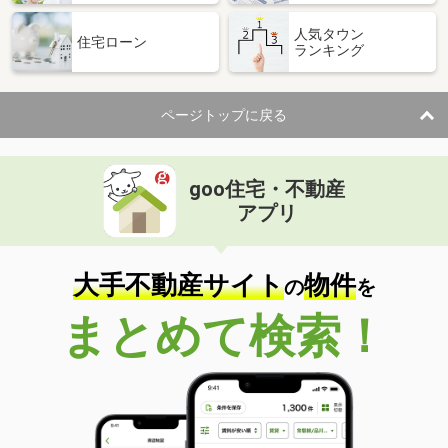
人気タウン
住宅ローン
ランキング
ページトップに戻る
goo住宅・不動産
アプリ
大手不動産サイト
物件
の
を
まとめて検索！