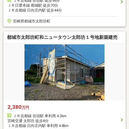
ＪＲ吉都線 谷頭駅 徒歩56分
ＪＲ日豊本線 都城駅 徒歩70分
ＪＲ吉都線 日向庄内駅 徒歩44分
宮崎県都城市太郎坊町
都城市太郎坊町和ニュータウン太郎坊１号地新築建売
2,380
万円
ＪＲ吉都線 谷頭駅 車利用 4.2km
宮崎交通 太郎坊 徒歩8分
ＪＲ吉都線 日向庄内駅 車利用 4.8km