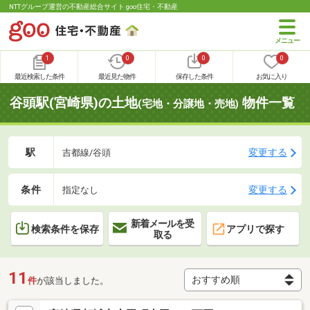
NTTグループ運営の不動産総合サイト goo住宅・不動産
1
0
0
0
最近検索した条件
最近見た物件
保存した条件
お気に入り
谷頭駅(宮崎県)の土地
物件一覧
(宅地・分譲地・売地)
駅
変更する
吉都線/谷頭
条件
変更する
指定なし
新着メールを受
検索条件を保存
アプリで探す
取る
11
件
が該当しました。