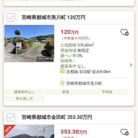
宮崎県都城市美川町 120万円
120
万円
（坪単価:0.70万円）
2
土地面積
576.82m
用途地域
無指定
建ぺい率
0%
容積率
-
建築条件
なし
吉都線 谷頭駅 徒歩8.0km
宮崎県都城市美川町
建築条件なし
更地
平坦地
即引渡し可
宮崎県都城市金田町 353.30万円
353.30
万円