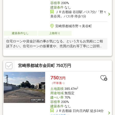
容積率
200%
建築条件
なし
ＪＲ吉都線 谷頭駅 バス7分/「野々
美谷局」バス停 停歩1分
宮崎県都城市野々美谷町
建築条件なし
上物有り
住宅ローンや資金計画の事が気になる。という方もお気軽にご相
談下さい。住宅ローンの仮審査や、売買の流れ等丁寧にご説明さ
せて頂きます。
宮崎県都城市金田町 750万円
750
万円
（坪単価:-）
2
土地面積
385.47m
用途地域
無指定
建ぺい率
70%
容積率
200%
建築条件
なし
ＪＲ吉都線 日向庄内駅 徒歩34分