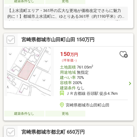
建築条件なし
更地
【上水流町エリア・361坪の広大な更地が価格改定でさらに魅力
的に！】都城市上水流町に、ゆとりある361坪（約1193平米）の
広大な土地が登場しました。今回の価格改定により、広さを重視
される方にとってさらにお求めやすい条件となっています。これ
だけの面積があれば、平屋を建てても広大な庭や駐車場を確保で
宮崎県都城市山田町山田 150万円
き、家庭菜園やドッグラン、大型ガレージの設置など、趣味を存
分に楽しめるプランが可能です。また、更地渡しのため解体費用
の心配がなく、スムーズに建築・活用計画を進められるのも嬉し
150
万円
いポイント。建築条件はございませんので、お好きなハウスメー
（坪単価:-）
カー様での建築はもちろん、資材置場や事業用地としての活用も
2
土地面積
761.05m
ご検討いただけます。
用途地域
無指定
建ぺい率
70%
容積率
200%
建築条件
なし
ＪＲ吉都線 谷頭駅 徒歩4.7km
宮崎県都城市山田町山田
建築条件なし
更地
宮崎県都城市都北町 650万円