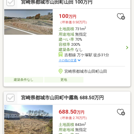
宮崎県都城市山田町山田 100万円
100
万円
（坪単価:0.50万円）
2
土地面積
731m
用途地域
無指定
建ぺい率
70%
容積率
200%
建築条件
なし
吉都線 万ケ塚駅 徒歩31分
その他の交通
宮崎県都城市山田町山田
建築条件なし
更地
宮崎県都城市山田町中霧島 688.50万円
688.50
万円
（坪単価:2.70万円）
2
土地面積
843m
用途地域
無指定