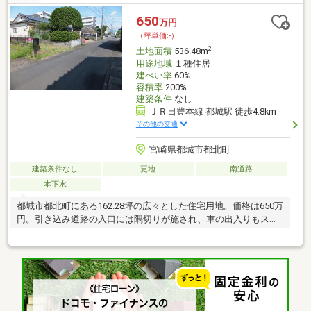
650
万円
（坪単価:-）
2
土地面積
536.48m
用途地域
１種住居
建ぺい率
60%
容積率
200%
建築条件
なし
ＪＲ日豊本線 都城駅 徒歩4.8km
その他の交通
宮崎県都城市都北町
建築条件なし
更地
南道路
本下水
都城市都北町にある162.28坪の広々とした住宅用地。価格は650万
円。引き込み道路の入口には隅切りが施され、車の出入りもスム
ーズで安心です。静かな住環境でありながら、生活利便施設への
アクセスも良好。家族の暮らしにぴったりな落ち着いた立地で、
理想の住まいづくりが可能です。ゆとりある敷地では、庭付き一
戸建てや平屋などライフスタイルに合わせた自由な設計が楽しめ
ます。