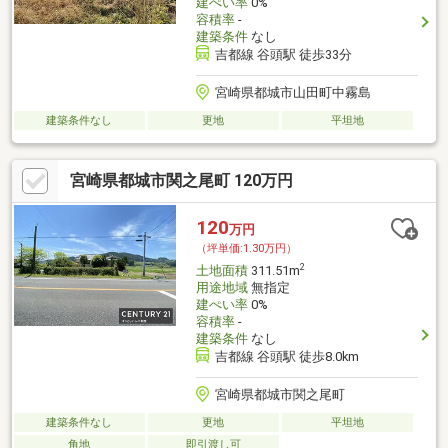
建ぺい率
0%
容積率
-
建築条件
なし
吉都線 谷頭駅 徒歩33分
宮崎県都城市山田町中霧島
建築条件なし
更地
平坦地
宮崎県都城市関之尾町 120万円
120
万円
（坪単価:1.30万円）
2
土地面積
311.51m
用途地域
無指定
建ぺい率
0%
容積率
-
建築条件
なし
吉都線 谷頭駅 徒歩8.0km
宮崎県都城市関之尾町
建築条件なし
更地
平坦地
角地
即引渡し可