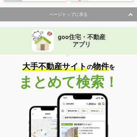
ページトップに戻る
goo住宅・不動産
アプリ
大手不動産サイト
物件
の
を
まとめて検索！