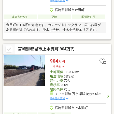
その他の交通
宮崎県都城市金田町
建築条件なし
更地
即引渡し可
金田町の116坪の売地です。ガレージやドッグラン、広いお庭が
ある家が建てられます。沖水小学校、沖水中学校エリアです。
宮崎県都城市上水流町 904万円
904
万円
（坪単価:-）
2
土地面積
1195.43m
用途地域
無指定
建ぺい率
70%
容積率
200%
建築条件
なし
ＪＲ吉都線 万ケ塚駅 徒歩4.0km
その他の交通
宮崎県都城市上水流町