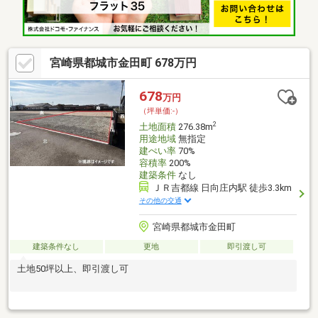
宮崎県都城市金田町 678万円
678
万円
（坪単価:-）
2
土地面積
276.38m
用途地域
無指定
建ぺい率
70%
容積率
200%
建築条件
なし
ＪＲ吉都線 日向庄内駅 徒歩3.3km
その他の交通
宮崎県都城市金田町
建築条件なし
更地
即引渡し可
土地50坪以上、即引渡し可