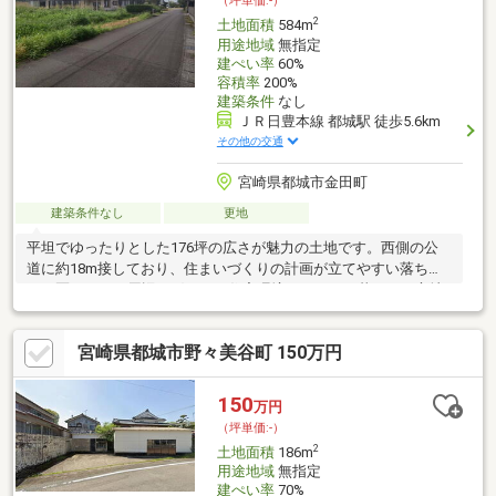
（坪単価:-）
2
土地面積
584m
用途地域
無指定
建ぺい率
60%
容積率
200%
建築条件
なし
ＪＲ日豊本線 都城駅 徒歩5.6km
その他の交通
宮崎県都城市金田町
建築条件なし
更地
平坦でゆったりとした176坪の広さが魅力の土地です。西側の公
道に約18m接しており、住まいづくりの計画が立てやすい落ち着
いた区画です。周辺は穏やかな住宅環境で、日々の暮らしを心地
よく過ごせるエリア。農地転用許可後の引渡しとなりますので、
住居用地としての利用をご検討の方におすすめです。
宮崎県都城市野々美谷町 150万円
150
万円
（坪単価:-）
2
土地面積
186m
用途地域
無指定
建ぺい率
70%