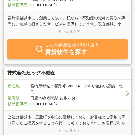
情報提供元
LIFULL HOME'S
宮崎県都城市にて創業して以来、私たちは不動産の売却と買取を専
門に、地域に根ざしたサービスを提供しています。現在都城、小
林、日南の3店舗を展開し、お客様一人ひとりに寄り添ったサポー
もっと見る
トを大切にしています。
この不動産会社が取り扱う
賃貸物件を探す
株式会社ビッグ不動産
所在地
宮崎県都城市郡元町3205-14 くすり館あい店舗 北
側
最寄駅
日豊本線 都城駅 徒歩21分
情報提供元
LIFULL HOME'S
当社は都城市・三股町を中心に活動しており、お客様とご家族に寄
り添ったご提案をすることを第一に考えております。お客様が知ら
ずに損をしないように情報公開と土地建物の調査・検査を充実させ
もっと見る