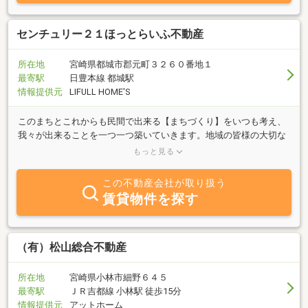
センチュリー２１ほっとらいふ不動産
所在地
宮崎県都城市郡元町３２６０番地１
最寄駅
日豊本線 都城駅
情報提供元
LIFULL HOME'S
このまちとこれからも民間で出来る【まちづくり】をいつも考え、
我々が出来ることを一つ一つ築いていきます。地域の皆様の大切な
資産を次世代へ安心してつなぐために物件の買い取り売却サポート
もっと見る
に力をいれております
この不動産会社が取り扱う
賃貸物件を探す
（有）松山総合不動産
所在地
宮崎県小林市細野６４５
最寄駅
ＪＲ吉都線 小林駅 徒歩15分
情報提供元
アットホーム