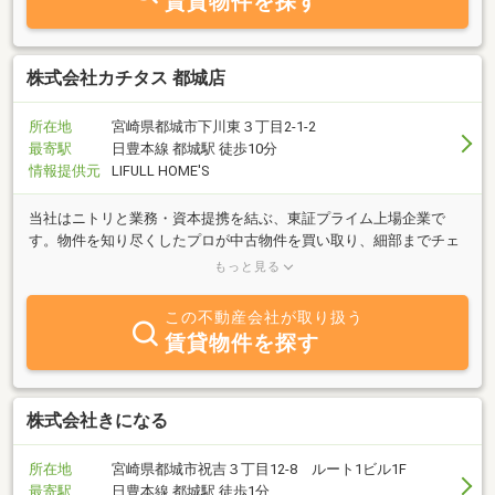
賃貸物件を探す
株式会社カチタス 都城店
所在地
宮崎県都城市下川東３丁目2-1-2
最寄駅
日豊本線 都城駅 徒歩10分
情報提供元
LIFULL HOME'S
当社はニトリと業務・資本提携を結ぶ、東証プライム上場企業で
す。物件を知り尽くしたプロが中古物件を買い取り、細部までチェ
ックし、自社規格に沿って丁寧にリフォームしているので、ご購入
もっと見る
後も安心が続きます。
この不動産会社が取り扱う
賃貸物件を探す
株式会社きになる
所在地
宮崎県都城市祝吉３丁目12-8 ルート1ビル1F
最寄駅
日豊本線 都城駅 徒歩1分