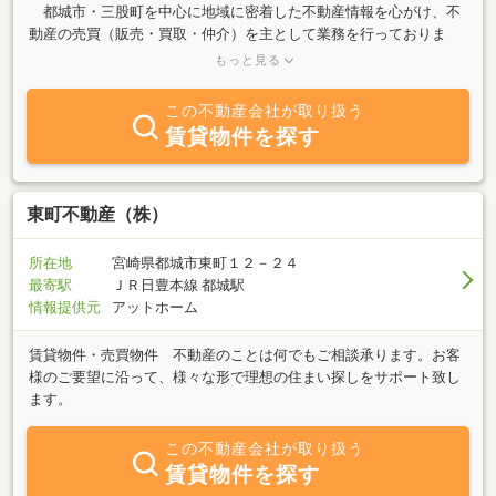
都城市・三股町を中心に地域に密着した不動産情報を心がけ、不
動産の売買（販売・買取・仲介）を主として業務を行っておりま
す。 都城市で土地・建物を売りたい方、是非一度お問い合わせ下
もっと見る
さい。秘密厳守にて対応いたします。都城市内での物件の査定・相
談は無料です。お客様よりのお問い合わせ、ご相談を心よりお待ち
この不動産会社が取り扱う
致しております。（当社はお問い合わせいただいたお客様のお宅を
賃貸物件を探す
アポイント無しで訪問することは致しません。）
東町不動産（株）
所在地
宮崎県都城市東町１２－２４
最寄駅
ＪＲ日豊本線 都城駅
情報提供元
アットホーム
賃貸物件・売買物件 不動産のことは何でもご相談承ります。お客
様のご要望に沿って、様々な形で理想の住まい探しをサポート致し
ます。
この不動産会社が取り扱う
賃貸物件を探す