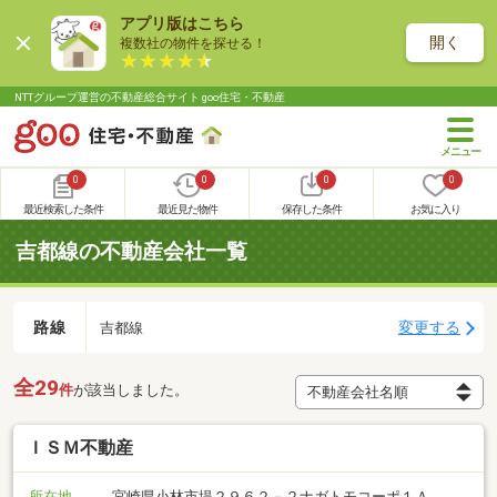
アプリ版はこちら
開く
複数社の物件を探せる！
NTTグループ運営の不動産総合サイト goo住宅・不動産
0
0
0
0
最近検索した条件
最近見た物件
保存した条件
お気に入り
吉都線の不動産会社一覧
路線
変更する
吉都線
全29
件
が該当しました。
ＩＳＭ不動産
所在地
宮崎県小林市堤２９６２－２ナガトモコーポ１Ａ