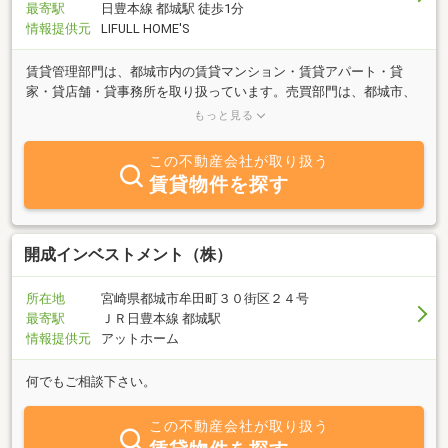
最寄駅
日豊本線 都城駅 徒歩1分
情報提供元
LIFULL HOME'S
賃貸管理部門は、都城市内の賃貸マンション・賃貸アパート・貸
家・貸店舗・貸事務所を取り扱っています。売買部門は、都城市、
宮崎市内における土地売買、中古分譲マンション売買と収益物件売
もっと見る
買を取り扱っています。
この不動産会社が取り扱う
賃貸物件を探す
開成インベストメント（株）
所在地
宮崎県都城市牟田町３０街区２４号
最寄駅
ＪＲ日豊本線 都城駅
情報提供元
アットホーム
何でもご相談下さい。
この不動産会社が取り扱う