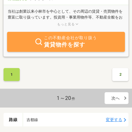
当社は創業以来小林市を中心として、その周辺の賃貸・売買物件を
豊富に取り扱っています。投資用・事業用物件等、不動産全般をお
客様のニーズにあわせてスピーディーにご紹介させていただきま
もっと見る
す。お客様に信頼される仕事を成し遂げることを信条として今後と
も精進を続けます。不動産のことなら何なりと当社へご用命くださ
この不動産会社が取り扱う
い。皆様のご来店、心よりお待ちしております。
賃貸物件を探す
1
2
1～20
次へ
件
路線
変更する
吉都線