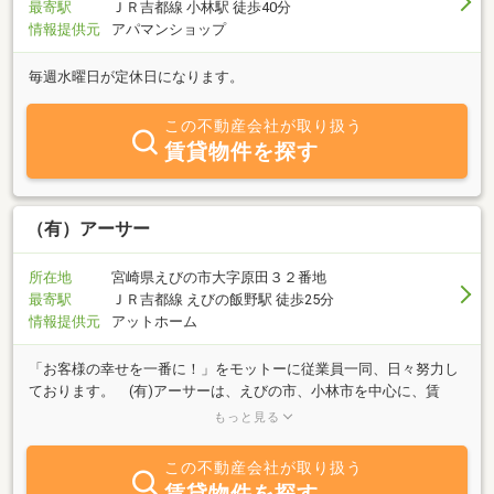
最寄駅
ＪＲ吉都線 小林駅 徒歩40分
情報提供元
アパマンショップ
毎週水曜日が定休日になります。
この不動産会社が取り扱う
賃貸物件を探す
（有）アーサー
所在地
宮崎県えびの市大字原田３２番地
最寄駅
ＪＲ吉都線 えびの飯野駅 徒歩25分
情報提供元
アットホーム
「お客様の幸せを一番に！」をモットーに従業員一同、日々努力し
ております。 (有)アーサーは、えびの市、小林市を中心に、賃
貸、売買物件の最新情報をいち早くお届け致しております。 親切
もっと見る
丁寧に、そして元気よく対応致します！ お部屋探しは(有)アーサ
ーへおまかせ下さい！
この不動産会社が取り扱う
賃貸物件を探す