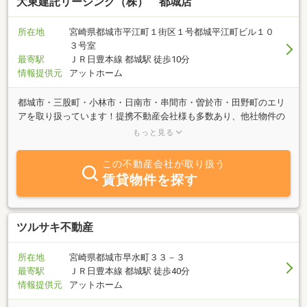
大東建託リーシング（株） 都城店
所在地
宮崎県都城市平江町１街区１号都城平江町ビル１０
３号室
最寄駅
ＪＲ日豊本線 都城駅 徒歩10分
情報提供元
アットホーム
都城市・三股町・小林市・日南市・串間市・曽於市・田野町のエリ
アを取り扱っています！提携不動産会社様も多数あり、他社物件の
紹介も可能です。お部屋探しをする際はまず大東建託リーシング都
もっと見る
城店にご相談ください！！
この不動産会社が取り扱う
賃貸物件を探す
ツルサキ不動産
所在地
宮崎県都城市早水町３３－３
最寄駅
ＪＲ日豊本線 都城駅 徒歩40分
情報提供元
アットホーム