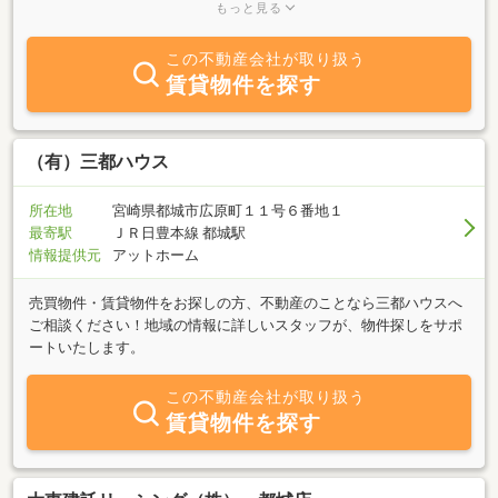
て技術力を兼ね備えた協力会社のもと、土地選びから住宅建築まで
もっと見る
お客様のライフプランに合わせたご満足いただける住まいをご提供
させていただきます。ぜひ当社へご相談ください
この不動産会社が取り扱う
賃貸物件を探す
（有）三都ハウス
所在地
宮崎県都城市広原町１１号６番地１
最寄駅
ＪＲ日豊本線 都城駅
情報提供元
アットホーム
売買物件・賃貸物件をお探しの方、不動産のことなら三都ハウスへ
ご相談ください！地域の情報に詳しいスタッフが、物件探しをサポ
ートいたします。
この不動産会社が取り扱う
賃貸物件を探す