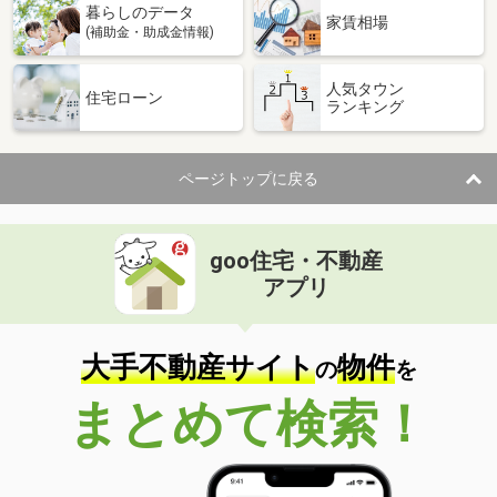
暮らしのデータ
家賃相場
(補助金・助成金情報)
人気タウン
住宅ローン
ランキング
ページトップに戻る
goo住宅・不動産
アプリ
大手不動産サイト
物件
の
を
まとめて検索！