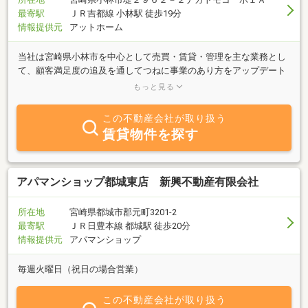
最寄駅
ＪＲ吉都線 小林駅 徒歩19分
情報提供元
アットホーム
当社は宮崎県小林市を中心として売買・賃貸・管理を主な業務とし
て、顧客満足度の追及を通してつねに事業のあり方をアップデート
させながら、新たなビジネスの潮流を生み出していきたいと願って
もっと見る
いる不動産会社です。お客様との日々の出会いを何よりも大切にし
ながらみなさまの声に耳を傾け、可能な限りご要望に沿った物件を
この不動産会社が取り扱う
ご紹介できるよう努めています。「ちょっと欲張りかな？」と思う
賃貸物件を探す
ようなリクエストでも、お気軽にお申し付けください。わたしたち
は、全力でお力になります。
アパマンショップ都城東店 新興不動産有限会社
所在地
宮崎県都城市郡元町3201-2
最寄駅
ＪＲ日豊本線 都城駅 徒歩20分
情報提供元
アパマンショップ
毎週火曜日（祝日の場合営業）
この不動産会社が取り扱う