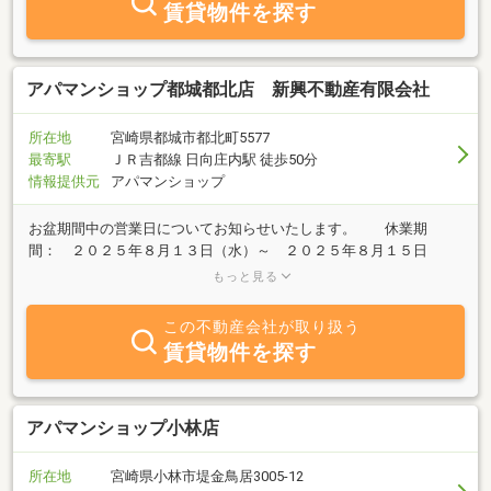
賃貸物件を探す
アパマンショップ都城都北店 新興不動産有限会社
所在地
宮崎県都城市都北町5577
最寄駅
ＪＲ吉都線 日向庄内駅 徒歩50分
情報提供元
アパマンショップ
お盆期間中の営業日についてお知らせいたします。 休業期
間： ２０２５年８月１３日（水）～ ２０２５年８月１５日
（金） ※８月１２日（火）と１６（土）は通常営業いたしま
もっと見る
す。
この不動産会社が取り扱う
賃貸物件を探す
アパマンショップ小林店
所在地
宮崎県小林市堤金鳥居3005-12